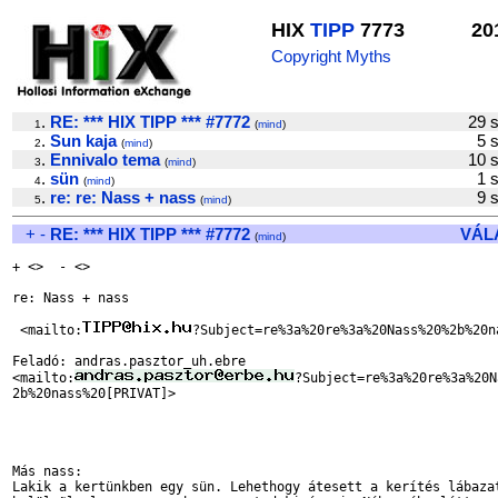
HIX
TIPP
7773
20
Copyright Myths
.
RE: *** HIX TIPP *** #7772
29 
1
(
mind
)
.
Sun kaja
5 
2
(
mind
)
.
Ennivalo tema
10 
3
(
mind
)
.
sün
1 
4
(
mind
)
.
re: re: Nass + nass
9 
5
(
mind
)
+
-
RE: *** HIX TIPP *** #7772
VÁL
(
mind
)
+ <>  - <>  

re: Nass + nass

 <mailto:
?Subject=re%3a%20re%3a%20Nass%20%2b%20na
Feladó: andras.pasztor_uh.ebre

<mailto:
?Subject=re%3a%20re%3a%20N
2b%20nass%20[PRIVAT]> 

Más nass:

Lakik a kertünkben egy sün. Lehethogy átesett a kerítés lábazat