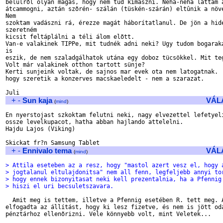
belülrõl olyan magas, hogy nem tud kimászni. Néha-néha láttam a
átcammogni, aztán szõrén- szálán (tüskén-szárán) eltûnik a növé
Nem 

szoktam vadászni rá, érezze magát háborítatlanul. De jön a hide
szeretném 

kicsit feltáplálni a téli álom elõtt.

Van-e valakinek TIPPe, mit tudnék adni neki? Ugy tudom bogaraka
is 

eszik, de nem szaladgálhatok utána egy doboz tücsökkel. Mit teg
Volt már valakinek otthon tartott sünje?

Kerti sunjeink voltak, de sajnos mar evek ota nem latogatnak.  
hogy szeretik a konzerves macskaeledelt - nem a szarazat.

+
-
Sun kaja
VÁL
(
mind
)
En nyerstojast szkoktam felutni neki, nagy elvezettel lefetyeli
ossze levelkupacot, hatha abban hajlando attelelni.

Hajdu Lajos (Viking)

+
-
Ennivalo tema
VÁL
(
mind
)
> Attila eseteben az a resz, hogy "mastol azert vesz el, hogy 
> jogtalanul eltulajdonitsa" nem all fenn, legfeljebb annyi to
> hogy ennek bizonyitasat neki kell prezentalnia, ha a Pfennig
> hiszi el uri becsuletszavara.
  Amit meg is tettem, illetve a Pfennig esetében R. tett meg. A
elfogadta az állítást, hogy ki lesz fizetve, és nem is jött oda
pénztárhoz ellenõrizni. Vele könnyebb volt, mint Veletek...
