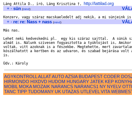
http://lattilad.org
Láng Attila D., író, Láng Krisztina †, 
+
-
sün
VÁL
(
mind
)
+
-
re: re: Nass + nass
VÁL
(
mind
)
Más nas.

Lehet neki kedveskedni pl.  egy kis száraz sajttal.  A sünik sz
almát is. Nálunk szívesen fogyasztotta a tyúktojást is, Amikor 
voltak, vitt azoknak is a fészekbe. Megtehette, mert zavartalan
kószálhatott a kertben és az udvaron, és szabad bejárása volt a
is.

AGYKONTROLL
ALLAT
AUTO
AZSIA
BUDAPEST
CODER
DOS
HIRMONDO
HIXDVD
HUDOM
HUNGARY
JATEK
KEP
KONYH
MOBIL
MOKA
MOZAIK
NARANCS
NARANCS1
NY
NYELV
OTT
TANC
TIPP
TUDOMANY
UK
UTAZAS
UTLEVEL
VITA
WEBMES