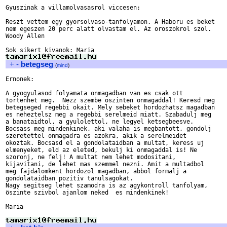
Gyuszinak a villamolvasasrol viccesen:

Reszt vettem egy gyorsolvaso-tanfolyamon. A Haboru es beket 

nem egeszen 20 perc alatt olvastam el. Az oroszokrol szol. 

Woody Allen

+
-
betegseg
(
mind
)
Ernonek:

A gyogyulasod folyamata onmagadban van es csak ott 

tortenhet meg.  Nezz szembe oszinten onmagaddal! Keresd meg 

betegseged regebbi okait. Mely sebeket hordozhatsz magadban 

es neheztelsz meg a regebbi serelmeid miatt. Szabadulj meg 

a banataidtol, a gyulolettol, ne legyel ketsegbeesve. 

Bocsass meg mindenkinek, aki valaha is megbantott, gondolj 

szeretettel onmagadra es azokra, akik a serelmeidet 

okoztak. Bocsasd el a gondolataidban a multat, keress uj 

elmenyeket, eld az eleted, bekulj ki onmagaddal is! Ne 

szoronj, ne felj! A multat nem lehet modositani, 

kijavitani, de lehet mas szemmel nezni. Amit a multadbol 

meg fajdalomkent hordozol magadban, abbol formalj a 

gondolataidban pozitiv tanulsagokat. 

Nagy segitseg lehet szamodra is az agykontroll tanfolyam, 

öszinte szivbol ajanlom neked  es mindenkinek!

Maria
