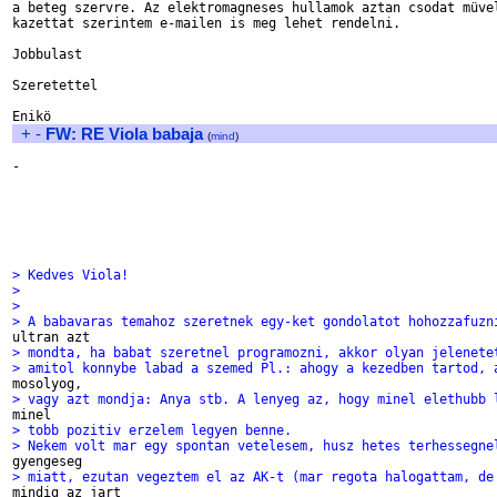
a beteg szervre. Az elektromagneses hullamok aztan csodat müvel
kazettat szerintem e-mailen is meg lehet rendelni.

Jobbulast

Szeretettel

+
-
FW: RE Viola babaja
(
mind
)
-

> Kedves Viola!
>
>
> A babavaras temahoz szeretnek egy-ket gondolatot hohozzafuzn
> mondta, ha babat szeretnel programozni, akkor olyan jelenete
> amitol konnybe labad a szemed Pl.: ahogy a kezedben tartod, 
> vagy azt mondja: Anya stb. A lenyeg az, hogy minel elethubb 
> tobb pozitiv erzelem legyen benne.
> Nekem volt mar egy spontan vetelesem, husz hetes terhessegne
> miatt, ezutan vegeztem el az AK-t (mar regota halogattam, de