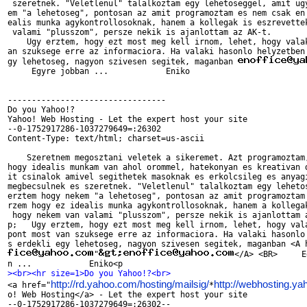
 szeretnek. "Veletlenul" talalkoztam egy lehetoseggel, amit ugy
em "a lehetoseg", pontosan az amit programoztam es nem csak en 
ealis munka agykontrollosoknak, hanem a kollegak is eszrevettek
 valami "plusszom", persze nekik is ajanlottam az AK-t. 

    Ugy erztem, hogy ezt most meg kell irnom, lehet, hogy valak
an szuksege erre az informaciora. Ha valaki hasonlo helyzetben 
gy lehetoseg, nagyon szivesen segitek, maganban 
     Egyre jobban ...            Eniko

---------------------------------

Do you Yahoo!?

Yahoo! Web Hosting - Let the expert host your site

--0-1752917286-1037279649=:26302

Content-Type: text/html; charset=us-ascii

    Szeretnem megosztani veletek a sikeremet. Azt programoztam,
hogy idealis munkam van ahol orommel, hatekonyan es kreativan d
it csinalok amivel segithetek masoknak es erkolcsileg es anyagi
megbecsulnek es szeretnek. "Veletlenul" talalkoztam egy lehetos
erztem hogy nekem "a lehetoseg", pontosan az amit programoztam 
rzem hogy ez idealis munka agykontrollosoknak, hanem a kollegak
 hogy nekem van valami "plusszom", persze nekik is ajanlottam a
p;   Ugy erztem, hogy ezt most meg kell irnom, lehet, hogy vala
pont most van szuksege erre az informaciora. Ha valaki hasonlo 
"
</A> <BR>     E
><br><hr size=1>Do you Yahoo!?<br>
http://rd.yahoo.com/hosting/mailsig/
http://webhosting.y

<a href="
*
o! Web Hosting</a> - Let the expert host your site
