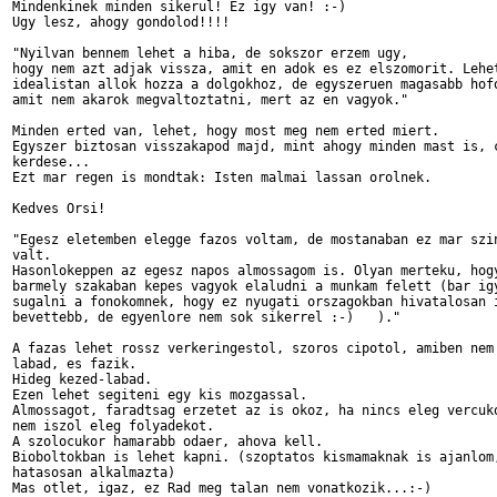
Mindenkinek minden sikerul! Ez igy van! :-)

Ugy lesz, ahogy gondolod!!!!

"Nyilvan bennem lehet a hiba, de sokszor erzem ugy,

hogy nem azt adjak vissza, amit en adok es ez elszomorit. Lehet
idealistan allok hozza a dolgokhoz, de egyszeruen magasabb hofo
amit nem akarok megvaltoztatni, mert az en vagyok."

Minden erted van, lehet, hogy most meg nem erted miert.

Egyszer biztosan visszakapod majd, mint ahogy minden mast is, c
kerdese...

Ezt mar regen is mondtak: Isten malmai lassan orolnek.

Kedves Orsi!

"Egesz eletemben elegge fazos voltam, de mostanaban ez mar szin
valt.

Hasonlokeppen az egesz napos almossagom is. Olyan merteku, hogy
barmely szakaban kepes vagyok elaludni a munkam felett (bar igy
sugalni a fonokomnek, hogy ez nyugati orszagokban hivatalosan i
bevettebb, de egyenlore nem sok sikerrel :-)   )."

A fazas lehet rossz verkeringestol, szoros cipotol, amiben nem 
labad, es fazik.

Hideg kezed-labad.

Ezen lehet segiteni egy kis mozgassal.

Almossagot, faradtsag erzetet az is okoz, ha nincs eleg vercuko
nem iszol eleg folyadekot.

A szolocukor hamarabb odaer, ahova kell.

Bioboltokban is lehet kapni. (szoptatos kismamaknak is ajanlom,
hatasosan alkalmazta)

Mas otlet, igaz, ez Rad meg talan nem vonatkozik...:-)
