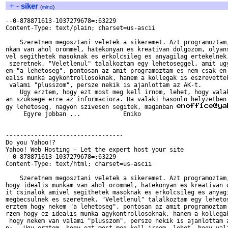
+
-
siker
(
mind
)
--0-878871613-1037279678=:63229

Content-Type: text/plain; charset=us-ascii

    Szeretnem megosztani veletek a sikeremet. Azt programoztam,
nkam van ahol orommel, hatekonyan es kreativan dolgozom, olyans
vel segithetek masoknak es erkolcsileg es anyagilag ertekelnek,
 szeretnek. "Veletlenul" talalkoztam egy lehetoseggel, amit ugy
em "a lehetoseg", pontosan az amit programoztam es nem csak en 
ealis munka agykontrollosoknak, hanem a kollegak is eszrevettek
 valami "plusszom", persze nekik is ajanlottam az AK-t. 

    Ugy erztem, hogy ezt most meg kell irnom, lehet, hogy valak
an szuksege erre az informaciora. Ha valaki hasonlo helyzetben 
gy lehetoseg, nagyon szivesen segitek, maganban 
     Egyre jobban ...            Eniko

---------------------------------

Do you Yahoo!?

Yahoo! Web Hosting - Let the expert host your site

--0-878871613-1037279678=:63229

Content-Type: text/html; charset=us-ascii

    Szeretnem megosztani veletek a sikeremet. Azt programoztam,
hogy idealis munkam van ahol orommel, hatekonyan es kreativan d
it csinalok amivel segithetek masoknak es erkolcsileg es anyagi
megbecsulnek es szeretnek. "Veletlenul" talalkoztam egy lehetos
erztem hogy nekem "a lehetoseg", pontosan az amit programoztam 
rzem hogy ez idealis munka agykontrollosoknak, hanem a kollegak
 hogy nekem van valami "plusszom", persze nekik is ajanlottam a