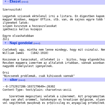
+
-
Ekezet
(
mind
)
Szervusztok!

Legyetek szivesek ektelenul irni a listara. En digestben kapom 
magyar Windows, magyar Office, stb. van, de sajnos egyre tobb l
ilyeneket latok:

szipen kvszvnvm a hozzaszslasokat

ipmtkezis kellus kvzepin

Egyre olvashatobban

+
-
Napi gondolat
(
mind
)
Cselekedj ugy, mintha nem lenne mindegy, hogy mit csinalsz. Nem
William James    (1842-1910) 

Koszonom a tanacsokat, otleteket is -  biztos, hogy elgondolkoz
Reszben magamra ismertem az altalatok irtakban, vannak azonban 
nagyobb elmelyulest igenyelnek. 

Orsi

+
-
siker
(
mind
)
--0-1752917286-1037279649=:26302

Content-Type: text/plain; charset=us-ascii

    Szeretnem megosztani veletek a sikeremet. Azt programoztam,
nkam van ahol orommel, hatekonyan es kreativan dolgozom, olyans
vel segithetek masoknak es erkolcsileg es anyagilag ertekelnek,