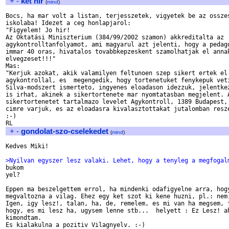
+
-
ket hir
(
mind
)
Bocs, ha mar volt a listan, terjesszetek, vigyetek be az osszes
iskolaba! Idezet a ceg honlapjarol:

"Figyelem! Jo hir!

Az Oktatási Miniszterium (384/99/2002 szamon) akkreditalta az 

agykontrolltanfolyamot, ami magyarul azt jelenti, hogy a pedago
immar 40 oras, hivatalos tovabbkepzeskent szamolhatjak el annak
elvegzeset!!!"

Mas:

"Kerjuk azokat, akik valamilyen feltunoen szep sikert ertek el 
agykontrollal, es  megengedik, hogy tortenetuket fenykepuk veti
Silva-modszert ismerteto, ingyenes eloadason idezzuk, jelentkez
is irhat, akinek a sikertortenete mar nyomtatasban megjelent. A
sikertortenetet tartalmazo levelet Agykontroll, 1389 Budapest, 
cimre varjuk, es az eloadasra kivalasztottakat jutalomban resze
:-)

+
-
gondolat-szo-cselekedet
(
mind
)
Kedves Miki!

>Nyilvan egyszer lesz valaki. Lehet, hogy a tenyleg a megfogal

bukom

yel?

Eppen ma beszelgettem errol, ha mindenki odafigyelne arra, hogy
megvaltozna a vilag. Ehez egy ket szot ki kene huzni, pl.: nem,
Igen, igy lesz!, talan, ha, de, remelem, es mi van ha megsem, f
hogy, es mi lesz ha, ugysem lenne stb...  helyett : Ez Lesz! ah
kimondtam.

Es kialakulna a pozitiv Vilagnyelv. :-)
