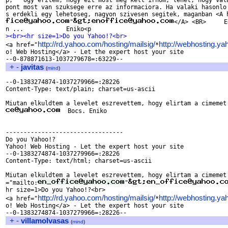
p;   Ugy erztem, hogy ezt most meg kell irnom, lehet, hogy vala
pont most van szuksege erre az informaciora. Ha valaki hasonlo 
"
</A> <BR>     E
><br><hr size=1>Do you Yahoo!?<br>
http://rd.yahoo.com/hosting/mailsig/
http://webhosting.y

<a href="
*
o! Web Hosting</a> - Let the expert host your site

+
-
javitas
(
mind
)
--0-1383274874-1037279966=:28226

Content-Type: text/plain; charset=us-ascii

  Bocs. Eniko

---------------------------------

Do you Yahoo!?

Yahoo! Web Hosting - Let the expert host your site

--0-1383274874-1037279966=:28226

Content-Type: text/html; charset=us-ascii

Miutan elkuldtem a levelet eszrevettem, hogy elirtam a cimemet 
="mailto:
"
hr size=1>Do you Yahoo!?<br>

http://rd.yahoo.com/hosting/mailsig/
http://webhosting.y
<a href="
*
o! Web Hosting</a> - Let the expert host your site

+
-
villamolvasas
(
mind
)