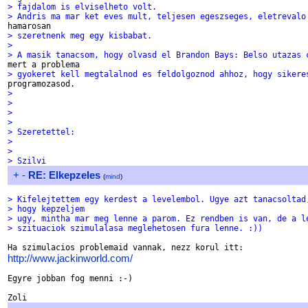
> fajdalom is elviselheto volt.
> Andris ma mar ket eves mult, teljesen egeszseges, eletrevalo
> szeretnenk meg egy kisbabat.
>
> A masik tanacsom, hogy olvasd el Brandon Bays: Belso utazas 
> gyokeret kell megtalalnod es feldolgoznod ahhoz, hogy sikere
>
>
>
>
> Szeretettel:
>
>
> Szilvi
+
-
RE: Elkepzeles
(
mind
)
> Kifelejtettem egy kerdest a levelembol. Ugye azt tanacsoltad
> hogy kepzeljem
> ugy, mintha mar meg lenne a parom. Ez rendben is van, de a l
> szituaciok szimulalasa meglehetosen fura lenne. :))
http://www.jackinworld.com/
Egyre jobban fog menni :-)
