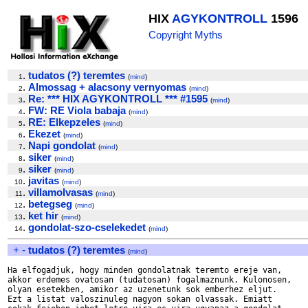
HIX
AGYKONTROLL
1596
Copyright Myths
.
tudatos (?) teremtes
1
(
mind
)
.
Almossag + alacsony vernyomas
2
(
mind
)
.
Re: *** HIX AGYKONTROLL *** #1595
3
(
mind
)
.
FW: RE Viola babaja
4
(
mind
)
.
RE: Elkepzeles
5
(
mind
)
.
Ekezet
6
(
mind
)
.
Napi gondolat
7
(
mind
)
.
siker
8
(
mind
)
.
siker
9
(
mind
)
.
javitas
10
(
mind
)
.
villamolvasas
11
(
mind
)
.
betegseg
12
(
mind
)
.
ket hir
13
(
mind
)
.
gondolat-szo-cselekedet
14
(
mind
)
+
-
tudatos (?) teremtes
(
mind
)
Ha elfogadjuk, hogy minden gondolatnak teremto ereje van, 

akkor erdemes ovatosan (tudatosan) fogalmaznunk. Kulonosen, 

olyan esetekben, amikor az uzenetunk sok emberhez eljut. 

Ezt a listat valoszinuleg nagyon sokan olvassak. Emiatt 
