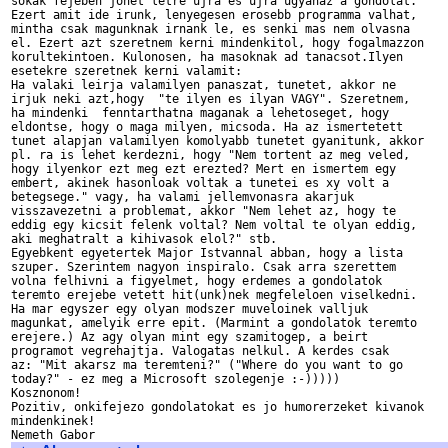
sokak fejeben johet letre ujra es ujra ugyanaz a gondolat. 

Ezert amit ide irunk, lenyegesen erosebb programma valhat, 

mintha csak magunknak irnank le, es senki mas nem olvasna 

el. Ezert azt szeretnem kerni mindenkitol, hogy fogalmazzon 

korultekintoen. Kulonosen, ha masoknak ad tanacsot.Ilyen 

esetekre szeretnek kerni valamit:

Ha valaki leirja valamilyen panaszat, tunetet, akkor ne 

irjuk neki azt,hogy  "te ilyen es ilyan VAGY". Szeretnem, 

ha mindenki  fenntarthatna maganak a lehetoseget, hogy 

eldontse, hogy o maga milyen, micsoda. Ha az ismertetett 

tunet alapjan valamilyen komolyabb tunetet gyanitunk, akkor 

pl. ra is lehet kerdezni, hogy "Nem tortent az meg veled, 

hogy ilyenkor ezt meg ezt erezted? Mert en ismertem egy 

embert, akinek hasonloak voltak a tunetei es xy volt a 

betegsege." vagy, ha valami jellemvonasra akarjuk 

visszavezetni a problemat, akkor "Nem lehet az, hogy te 

eddig egy kicsit felenk voltal? Nem voltal te olyan eddig, 

aki meghatralt a kihivasok elol?" stb.

Egyebkent egyetertek Major Istvannal abban, hogy a lista 

szuper. Szerintem nagyon inspiralo. Csak arra szerettem 

volna felhivni a figyelmet, hogy erdemes a gondolatok 

teremto erejebe vetett hit(unk)nek megfeleloen viselkedni. 

Ha mar egyszer egy olyan modszer muveloinek valljuk 

magunkat, amelyik erre epit. (Marmint a gondolatok teremto 

erejere.) Az agy olyan mint egy szamitogep, a beirt 

programot vegrehajtja. Valogatas nelkul. A kerdes csak 

az: "Mit akarsz ma teremteni?" ("Where do you want to go 

today?" - ez meg a Microsoft szolegenje :-))))) 

Kosznonom!

Pozitiv, onkifejezo gondolatokat es jo humorerzeket kivanok 

mindenkinek!
