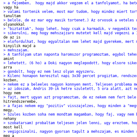
> a fejemben,  hogy majd akkor vegzem el a tanfolyamot, ha bet
> valami tortenik velem, most mar tudom, hogy mindez miert tor
> belole, de ez mar egy masik tortenet.) Az orvosok a veteles 
> "biztattak", hogy lehet, hogy csak a harmadik, v negyedik te
> sikerulni, meg hogy mehszajzaro mutetet kell majd vegezni a 
> elofordulhat, hogy egyaltalan nem lehet majd gyerekem, mert 
> mehszajam.
> A tanfolyam utan naponta haromszor programoztam, egybol tehe
> lehetett, (6 ho) a Doki nagyon meglepodott, hogy elsore sike
> gondolt, hogy ez nem lesz olyan egyszeru.
> Kilenc honapon keresztul napi 3x30 percet progiztam, rendsze
> nekem ez a beleeles nagyon konnyen ment. Teljesen problema m
> az idoszak, Andris 39-ik hetre szuletett, 5 ora alatt, azt n
> fajt, mert ugyan azt programoztam, de ez nekem nem fert bele
> a fajas nekem egy "pozitiv" visszajelzes, hogy minden a "meg
> Szules kozben soha nem mondtam magamban, hogy faj, vagy nem 
> szobatarsam) probaltam teljesen jelen lenni, ugy ereztem, ho
> vegigcsinalni, nagyon gyorsan tagult a mehszajam, es minden 