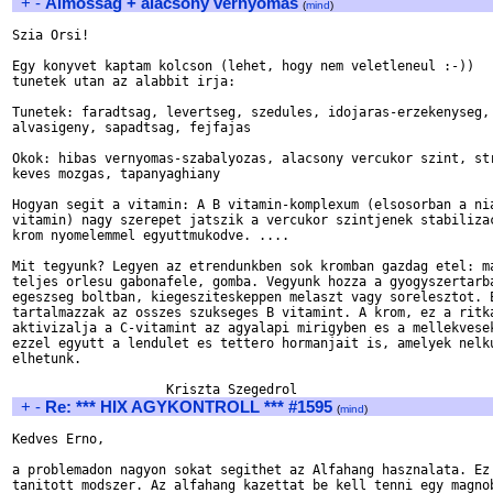
+
-
Almossag + alacsony vernyomas
(
mind
)
Szia Orsi!

Egy konyvet kaptam kolcson (lehet, hogy nem veletleneul :-))   
tunetek utan az alabbit irja:

Tunetek: faradtsag, levertseg, szedules, idojaras-erzekenyseg, 
alvasigeny, sapadtsag, fejfajas

Okok: hibas vernyomas-szabalyozas, alacsony vercukor szint, str
keves mozgas, tapanyaghiany

Hogyan segit a vitamin: A B vitamin-komplexum (elsosorban a nia
vitamin) nagy szerepet jatszik a vercukor szintjenek stabilizac
krom nyomelemmel egyuttmukodve. ....

Mit tegyunk? Legyen az etrendunkben sok kromban gazdag etel: ma
teljes orlesu gabonafele, gomba. Vegyunk hozza a gyogyszertarba
egeszseg boltban, kiegesziteskeppen melaszt vagy sorelesztot. E
tartalmazzak az osszes szukseges B vitamint. A krom, ez a ritka
aktivizalja a C-vitamint az agyalapi mirigyben es a mellekvesek
ezzel egyutt a lendulet es tettero hormanjait is, amelyek nelku
elhetunk.

+
-
Re: *** HIX AGYKONTROLL *** #1595
(
mind
)
Kedves Erno,

a problemadon nagyon sokat segithet az Alfahang hasznalata. Ez 
tanitott modszer. Az alfahang kazettat be kell tenni egy magnob