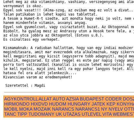
Lehet meg az oka vitaminhiany, vashiany, verszegenyseg ami alac
vernyomast is okoz.

Egyel sok vasat!!! (Alma-szog, az oviban meg ez volt a divat...
Talan patikaban is lehet kapni vas tablettat.

A tesom a Humet-R-t szedte, azt mondta hogy neki jo volt, nem c
hanem mindenfele vitamin, asvanyi anyag.

Egyel sok gyumolcsot, vagy csiraztatott buzat. Az Oktogonnal mo
Biobolt, ha gyalog mesz az Andrassy uton a Hosok tere fele, a j
az elso utca jobbra az Oktogontol (Eotvos u.8.).

Es csinaltass egy verkepet.

Kismamaknak: A radioban hallottam, hogy van egy indiai modszer 
meginditasara, amit mar evezredek ota alkalmaznak, nagy sikerre
kell megpiritani egy kicsit (egyszerre tobb adagnyit), majd meg
kihulik, megszarad. Ez utan reggel es este par napig (vagy amig
porra tort valtozatbol (kanallal is ossze lehet morzsolni) egy 
le kell nyelni, majd inni kell ra egy pohar langyos tejet. Alli
hatasa fel ora alatt jelenkezik....

Kivancsian varom az eredmenyeket!

AGYKONTROLL
ALLAT
AUTO
AZSIA
BUDAPEST
CODER
DOS
HIRMONDO
HIXDVD
HUDOM
HUNGARY
JATEK
KEP
KONYH
MOBIL
MOKA
MOZAIK
NARANCS
NARANCS1
NY
NYELV
OTT
TANC
TIPP
TUDOMANY
UK
UTAZAS
UTLEVEL
VITA
WEBMES