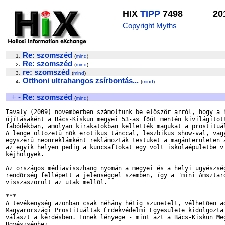
HIX
TIPP
7498
20
Copyright Myths
.
Re: szomszéd
1
(
mind
)
.
Re: szomszéd
2
(
mind
)
.
re: szomszéd
3
(
mind
)
.
Otthoni ultrahangos zsírbontás...
4
(
mind
)
+
-
Re: szomszéd
(
mind
)
Tavaly (2009) novemberben számoltunk be elõször arról, hogy a h
újításaként a Bács-Kiskun megyei 53-as fõút mentén kivilágított
fabódékban, amolyan kirakatokban kellették magukat a prostituál
A lenge öltözetû nõk erotikus tánccal, leszbikus show-val, vagy
egyszerû neonreklámként reklámozták testüket a magánterületen á
az egyik helyen pedig a kuncsaftokat egy volt iskolaépületbe vi
kéjhölgyek.

Az országos médiavisszhang nyomán a megyei és a helyi ügyészség
rendõrség fellépett a jelenséggel szemben, így a "mini Amsztard
visszaszorult az utak mellõl.

***

A tevékenység azonban csak néhány hétig szünetelt, vélhetõen ad
Magyarországi Prostituáltak Érdekvédelmi Egyesülete kidolgozta 
választ a kérdésben. Ennek lényege - mint azt a Bács-Kiskun Meg
Ügyészséghez
