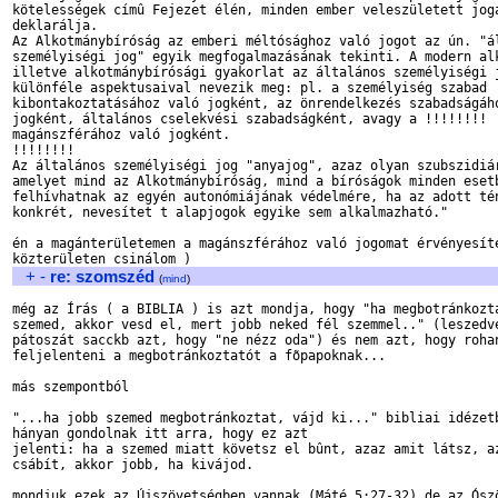
kötelességek címû Fejezet élén, minden ember veleszületett joga
deklarálja.

Az Alkotmánybíróság az emberi méltósághoz való jogot az ún. "ál
személyiségi jog" egyik megfogalmazásának tekinti. A modern alk
illetve alkotmánybírósági gyakorlat az általános személyiségi j
különféle aspektusaival nevezik meg: pl. a személyiség szabad

kibontakoztatásához való jogként, az önrendelkezés szabadságáho
jogként, általános cselekvési szabadságként, avagy a !!!!!!!!

magánszférához való jogként. 

!!!!!!!!

Az általános személyiségi jog "anyajog", azaz olyan szubszidiár
amelyet mind az Alkotmánybíróság, mind a bíróságok minden esetb
felhívhatnak az egyén autonómiájának védelmére, ha az adott tén
konkrét, nevesítet t alapjogok egyike sem alkalmazható."

én a magánterületemen a magánszférához való jogomat érvényesíte
+
-
re: szomszéd
(
mind
)
még az Írás ( a BIBLIA ) is azt mondja, hogy "ha megbotránkozta
szemed, akkor vesd el, mert jobb neked fél szemmel.." (leszedve
pátoszát sacckb azt, hogy "ne nézz oda") és nem azt, hogy rohan
feljelenteni a megbotránkoztatót a fõpapoknak...

más szempontból

"...ha jobb szemed megbotránkoztat, vájd ki..." bibliai idézetb
hányan gondolnak itt arra, hogy ez azt

jelenti: ha a szemed miatt követsz el bûnt, azaz amit látsz, az
csábít, akkor jobb, ha kivájod. 

mondjuk ezek az Újszövetségben vannak (Máté 5:27-32) de az Ószö