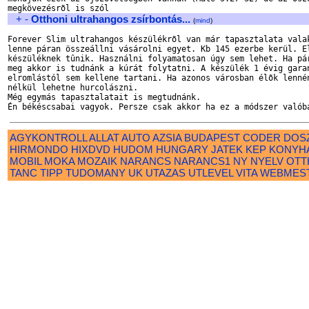
+
-
Otthoni ultrahangos zsírbontás...
(
mind
)
Forever Slim ultrahangos készülékrõl van már tapasztalata valak
lenne páran összeállni vásárolni egyet. Kb 145 ezerbe kerül. El
készüléknek tûnik. Használni folyamatosan úgy sem lehet. Ha pár
meg akkor is tudnánk a kúrát folytatni. A készülék 1 évig garan
elromlástól sem kellene tartani. Ha azonos városban élõk lennén
nélkül lehetne hurcolászni. 

Még egymás tapasztalatait is megtudnánk. 

AGYKONTROLL
ALLAT
AUTO
AZSIA
BUDAPEST
CODER
DOS
HIRMONDO
HIXDVD
HUDOM
HUNGARY
JATEK
KEP
KONYH
MOBIL
MOKA
MOZAIK
NARANCS
NARANCS1
NY
NYELV
OTT
TANC
TIPP
TUDOMANY
UK
UTAZAS
UTLEVEL
VITA
WEBMES