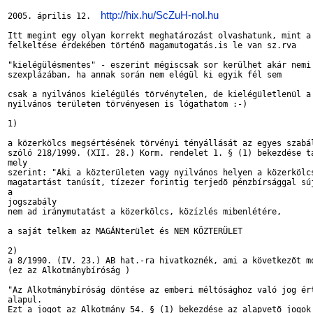
http://hix.hu/ScZuH-nol.hu
2005. április 12.  
Itt megint egy olyan korrekt meghatározást olvashatunk, mint a 
felkeltése érdekében történõ magamutogatás.is le van sz.rva

"kielégülésmentes" - eszerint mégiscsak sor kerülhet akár nemi 
szexplázában, ha annak során nem elégül ki egyik fél sem

csak a nyilvános kielégülés törvénytelen, de kielégületlenül a 
nyilvános területen törvényesen is lógathatom :-)  

1)

a közerkölcs megsértésének törvényi tényállását az egyes szabál
szóló 218/1999. (XII. 28.) Korm. rendelet 1. § (1) bekezdése ta
mely

szerint: "Aki a közterületen vagy nyilvános helyen a közerkölcs
magatartást tanúsít, tízezer forintig terjedõ pénzbírsággal súj
a

jogszabály

nem ad iránymutatást a közerkölcs, közízlés mibenlétére,

a saját telkem az MAGÁNterület és NEM KÖZTERÜLET 

2)

a 8/1990. (IV. 23.) AB hat.-ra hivatkoznék, ami a következõt mo
(ez az Alkotmánybíróság )

"Az Alkotmánybíróság döntése az emberi méltósághoz való jog ért
alapul.

Ezt a jogot az Alkotmány 54. § (1) bekezdése az alapvetõ jogok 