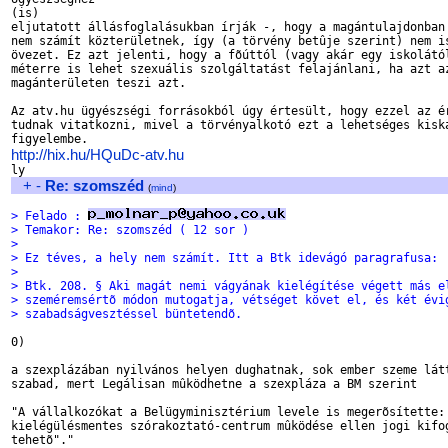
(is)

eljutatott állásfoglalásukban írják -, hogy a magántulajdonban 
nem számít közterületnek, így (a törvény betûje szerint) nem is
övezet. Ez azt jelenti, hogy a fõúttól (vagy akár egy iskolától
méterre is lehet szexuális szolgáltatást felajánlani, ha azt az
magánterületen teszi azt.

Az atv.hu ügyészségi forrásokból úgy értesült, hogy ezzel az ér
tudnak vitatkozni, mivel a törvényalkotó ezt a lehetséges kiska
http://hix.hu/HQuDc-atv.hu
+
-
Re: szomszéd
(
mind
)
> Felado : 
> Temakor: Re: szomszéd ( 12 sor )
> 
> Ez téves, a hely nem számít. Itt a Btk idevágó paragrafusa:
> 
> Btk. 208. § Aki magát nemi vágyának kielégítése végett más e
> szeméremsértõ módon mutogatja, vétséget követ el, és két évi
> szabadságvesztéssel büntetendõ.
0)

a szexplázában nyilvános helyen dughatnak, sok ember szeme látt
szabad, mert Legálisan mûködhetne a szexpláza a BM szerint

"A vállalkozókat a Belügyminisztérium levele is megerõsítette: 
kielégülésmentes szórakoztató-centrum mûködése ellen jogi kifog
tehetõ"."
