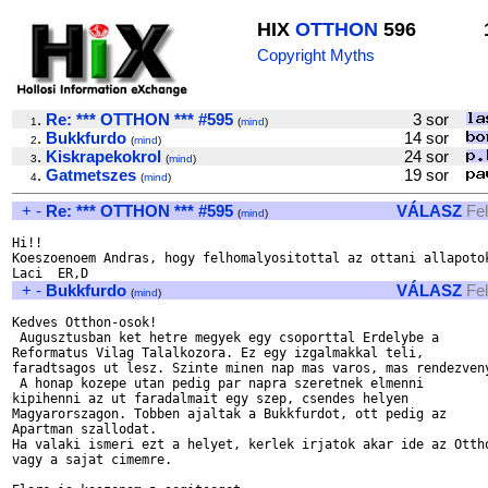
HIX
OTTHON
596
Copyright Myths
.
Re: *** OTTHON *** #595
3 sor
1
(
mind
)
.
Bukkfurdo
14 sor
2
(
mind
)
.
Kiskrapekokrol
24 sor
3
(
mind
)
.
Gatmetszes
19 sor
4
(
mind
)
+
-
Re: *** OTTHON *** #595
VÁLASZ
Fe
(
mind
)
Hi!!

Koeszoenoem Andras, hogy felhomalyositottal az ottani allapotok
+
-
Bukkfurdo
VÁLASZ
Fe
(
mind
)
Kedves Otthon-osok!

 Augusztusban ket hetre megyek egy csoporttal Erdelybe a 

Reformatus Vilag Talalkozora. Ez egy izgalmakkal teli, 

faradtsagos ut lesz. Szinte minen nap mas varos, mas rendezveny
 A honap kozepe utan pedig par napra szeretnek elmenni 

kipihenni az ut faradalmait egy szep, csendes helyen 

Magyarorszagon. Tobben ajaltak a Bukkfurdot, ott pedig az 

Apartman szallodat. 

Ha valaki ismeri ezt a helyet, kerlek irjatok akar ide az Ottho
vagy a sajat cimemre.
