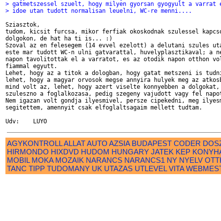
> gatmetszessel szuelt, hogy milyen gyorsan gyogyult a varrat 
> idoe utan tudott normalisan leuelni, WC-re menni....
Sziasztok,

tudom, kicsit furcsa, mikor ferfiak okoskodnak szulessel kapcso
dolgokon, de hat ha ti is... :)

Szoval az en felesegem (14 evvel ezelott) a delutani szules uta
este mar tudott WC-n ulni gatvarattal, huvelyplasztikaval; a ne
napon tavolitottak el a varratot, es az otodik napon otthon vol
fiammal egyutt.

Lehet, hogy az a titok a dologban, hogy gatat metszeni is tudni
lehet, hogy a magyar orvosok megse annyira hulyek meg az atkosb
mind volt az, lehet, hogy azert viselte konnyebben a dolgokat, 
szuleszno a foglalkozasa, pedig szegeny vajudott vagy fel napot
Nem igazan volt gondja ilyesmivel, persze cipekedni, meg ilyesm
segitettem, amennyit csak elfoglaltsagaim mellett tudtam.

AGYKONTROLL
ALLAT
AUTO
AZSIA
BUDAPEST
CODER
DOS
HIRMONDO
HIXDVD
HUDOM
HUNGARY
JATEK
KEP
KONYH
MOBIL
MOKA
MOZAIK
NARANCS
NARANCS1
NY
NYELV
OTT
TANC
TIPP
TUDOMANY
UK
UTAZAS
UTLEVEL
VITA
WEBMES