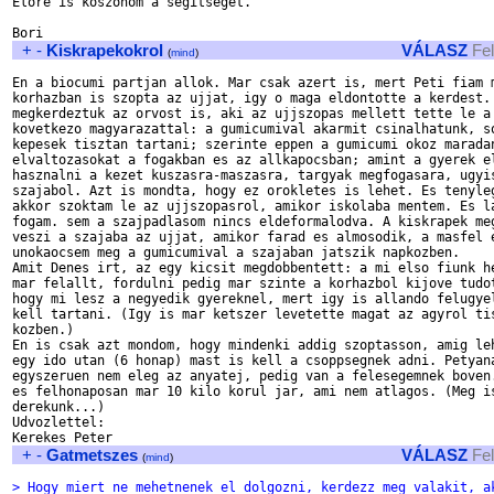
Elore is koszonom a segitseget.

+
-
Kiskrapekokrol
VÁLASZ
Fe
(
mind
)
En a biocumi partjan allok. Mar csak azert is, mert Peti fiam m
korhazban is szopta az ujjat, igy o maga eldontotte a kerdest. 
megkerdeztuk az orvost is, aki az ujjszopas mellett tette le a 
kovetkezo magyarazattal: a gumicumival akarmit csinalhatunk, so
kepesek tisztan tartani; szerinte eppen a gumicumi okoz maradan
elvaltozasokat a fogakban es az allkapocsban; amint a gyerek el
hasznalni a kezet kuszasra-maszasra, targyak megfogasara, ugyis
szajabol. Azt is mondta, hogy ez orokletes is lehet. Es tenyleg
akkor szoktam le az ujjszopasrol, amikor iskolaba mentem. Es la
fogam. sem a szajpadlasom nincs eldeformalodva. A kiskrapek meg
veszi a szajaba az ujjat, amikor farad es almosodik, a masfel e
unokaocsem meg a gumicumival a szajaban jatszik napkozben.

Amit Denes irt, az egy kicsit megdobbentett: a mi elso fiunk he
mar felallt, fordulni pedig mar szinte a korhazbol kijove tudot
hogy mi lesz a negyedik gyereknel, mert igy is allando felugyel
kell tartani. (Igy is mar ketszer levetette magat az agyrol tis
kozben.)

En is csak azt mondom, hogy mindenki addig szoptasson, amig leh
egy ido utan (6 honap) mast is kell a csoppsegnek adni. Petyana
egyszeruen nem eleg az anyatej, pedig van a felesegemnek boven.
es felhonaposan mar 10 kilo korul jar, ami nem atlagos. (Meg is
derekunk...)

Udvozlettel:

+
-
Gatmetszes
VÁLASZ
Fe
(
mind
)
> Hogy miert ne mehetnenek el dolgozni, kerdezz meg valakit, a