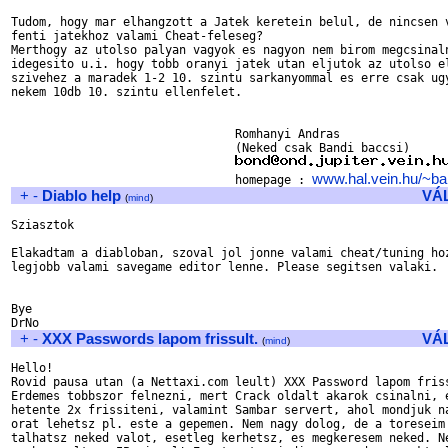
Tudom, hogy mar elhangzott a Jatek keretein belul, de nincsen v
fenti jatekhoz valami Cheat-feleseg?

Merthogy az utolso palyan vagyok es nagyon nem birom megcsinaln
idegesito u.i. hogy tobb oranyi jatek utan eljutok az utolso el
szivehez a maradek 1-2 10. szintu sarkanyommal es erre csak ugy
nekem 10db 10. szintu ellenfelet.

				Romhanyi Andras

				(Neked csak Bandi baccsi)

www.hal.vein.hu/~ba
				homepage : 
+
-
Diablo help
VÁ
(
mind
)
Sziasztok

Elakadtam a diabloban, szoval jol jonne valami cheat/tuning hoz
legjobb valami savegame editor lenne. Please segitsen valaki.

Bye

+
-
XXX Passwords lapom frissult.
VÁ
(
mind
)
Hello!

Rovid pausa utan (a Nettaxi.com leult) XXX Password lapom friss
Erdemes tobbszor felnezni, mert Crack oldalt akarok csinalni, e
hetente 2x frissiteni, valamint Sambar servert, ahol mondjuk na
orat lehetsz pl. este a gepemen. Nem nagy dolog, de a toreseim 
talhatsz neked valot, esetleg kerhetsz, es megkeresem neked. Ne