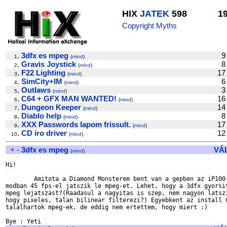
HIX
JATEK
598
1
Copyright Myths
.
3dfx es mpeg
9
1
(
mind
)
.
Gravis Joystick
8
2
(
mind
)
.
F22 Lighting
17
3
(
mind
)
.
SimCity+IM
6
4
(
mind
)
.
Outlaws
3
5
(
mind
)
.
C64 + GFX MAN WANTED!
16
6
(
mind
)
.
Dungeon Keeper
14
7
(
mind
)
.
Diablo help
8
8
(
mind
)
.
XXX Passwords lapom frissult.
17
9
(
mind
)
.
CD iro driver
12
10
(
mind
)
+
-
3dfx es mpeg
VÁ
(
mind
)
Hi!

	Amitota a Diamond Monsterem bent van a gepben az iP100-as full screen

modban 45 fps-el jatszik le mpeg-et. Lehet, hogy a 3dfx gyorsit
mpeg lejatszast?(Raadasul a nagyitas is szep, nem nagyon latszi
hogy pixeles, talan bilinear filterezi?) Egyebkent az install C
talalhartok mpeg-ek, de eddig nem ertettem, hogy miert :)
