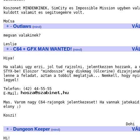
Koszonet MINDENKINEK, SimCity es Impossible Mission ugyben vala
kuldott valamit es segitsegemre volt.

+
-
Outlaws
VÁ
(
mind
)
megvan valakinek?

+
-
C64 + GFX MAN WANTED!
VÁ
(
mind
)
Hiya!

Ha valaki ugy erzi, jol tud rajzolni, jelentkezzen hozzank, a n
STYX-be! Eloszor "mindossze" egy diskmag (Glcerine) dizajnjanak
lenne a feladat, aztan a tobbit meglatjuk... Nemkell, hogy nyir
legyel!

Telefon: (42) 44-55-55

E-Mail: 
Mas. Varom nagy C64-rajongok jelentkezeset! Ha vannak jatekaid,
elony ;)

Koszi!

+
-
Dungeon Keeper
VÁ
(
mind
)
Hi!
