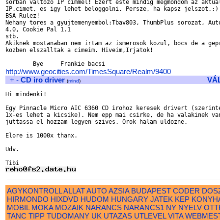
sorban valtozo IP cimmel! Ezert este mindig megmondom az aktual
IP.cimet, es igy lehet beloggolni. Persze, ha kapsz jelszot.:) 
BSA Rulez!

Nehany tores a gyujtemenyembol:Tbav803, ThumbPlus sorozat, Auto
4.0, Cookie Pal 1.1

stb.

Akiknek mostanaban nem irtam az ismerosok kozul, bocs de a gepr
kozben elszalltak a cimeim. Hiveim,Irjatok!

http://www.geocities.com/TimesSquare/Realm/9400
+
-
CD iro driver
VÁ
(
mind
)
Hi mindenki!

Egy Pinnacle Micro AIC 6360 CD irohoz keresek drivert (szerinte
1x-es lehet a kicsike). Nem epp mai csirke, de ha valakinek van
juttassa el hozzam legyen szives. Orok halam uldozne.

Elore is 1000x thanx.

Udv.

AGYKONTROLL
ALLAT
AUTO
AZSIA
BUDAPEST
CODER
DOS
HIRMONDO
HIXDVD
HUDOM
HUNGARY
JATEK
KEP
KONYH
MOBIL
MOKA
MOZAIK
NARANCS
NARANCS1
NY
NYELV
OTT
TANC
TIPP
TUDOMANY
UK
UTAZAS
UTLEVEL
VITA
WEBMES