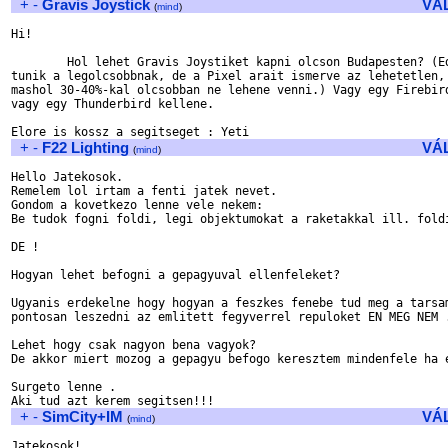
+
-
Gravis Joystick
VÁ
(
mind
)
Hi!

	Hol lehet Gravis Joystiket kapni olcson Budapesten? (Eddig a Pixel

tunik a legolcsobbnak, de a Pixel arait ismerve az lehetetlen, 
mashol 30-40%-kal olcsobban ne lehene venni.) Vagy egy Firebird
vagy egy Thunderbird kellene.

+
-
F22 Lighting
VÁ
(
mind
)
Hello Jatekosok.

Remelem lol irtam a fenti jatek nevet.

Gondom a kovetkezo lenne vele nekem:

Be tudok fogni foldi, legi objektumokat a raketakkal ill. foldi
DE !

Hogyan lehet befogni a gepagyuval ellenfeleket?

Ugyanis erdekelne hogy hogyan a feszkes fenebe tud meg a tarsam
pontosan leszedni az emlitett fegyverrel repuloket EN MEG NEM .
Lehet hogy csak nagyon bena vagyok?

De akkor miert mozog a gepagyu befogo keresztem mindenfele ha e
Surgeto lenne .

+
-
SimCity+IM
VÁ
(
mind
)
Jatekosok!
