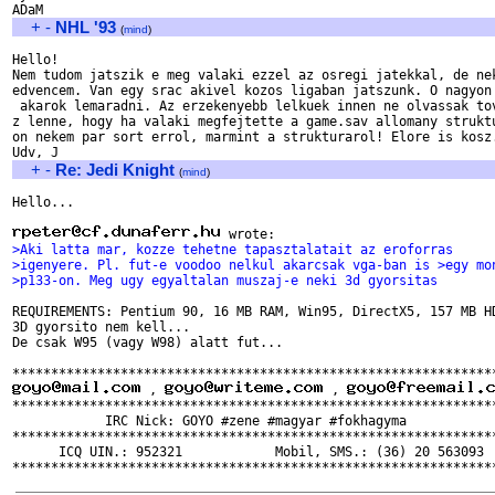
+
-
NHL '93
(
mind
)
Hello!

Nem tudom jatszik e meg valaki ezzel az osregi jatekkal, de nek
edvencem. Van egy srac akivel kozos ligaban jatszunk. O nagyon 
 akarok lemaradni. Az erzekenyebb lelkuek innen ne olvassak tov
z lenne, hogy ha valaki megfejtette a game.sav allomany struktu
on nekem par sort errol, marmint a strukturarol! Elore is kosz.
+
-
Re: Jedi Knight
(
mind
)
Hello...

>Aki latta mar, kozze tehetne tapasztalatait az eroforras
>igenyere. Pl. fut-e voodoo nelkul akarcsak vga-ban is >egy mo
>p133-on. Meg ugy egyaltalan muszaj-e neki 3d gyorsitas
REQUIREMENTS: Pentium 90, 16 MB RAM, Win95, DirectX5, 157 MB HD
3D gyorsito nem kell...

De csak W95 (vagy W98) alatt fut...

 , 
 , 
***************************************************************
            IRC Nick: GOYO #zene #magyar #fokhagyma

***************************************************************
      ICQ UIN.: 952321            Mobil, SMS.: (36) 20 563093
