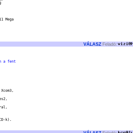
 

1 Mega 

VÁLASZ
Feladó:
n a fent
Xcom3,

s2,

al,

D-k).

VÁLASZ
Feladó: