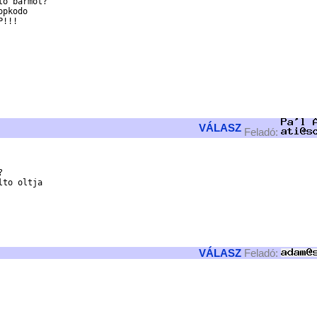
o barmot?

pkodo

!!!

VÁLASZ
Feladó:


to oltja

VÁLASZ
Feladó: