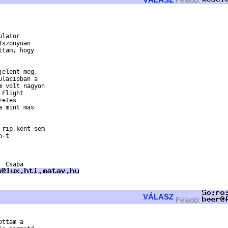
lator

szonyuan

tam, hogy

elent meg,

lacioban a

 volt nagyon

Flight

etes

 mint mas

rip-kent sem

-t



VÁLASZ
Feladó:
ttam a
