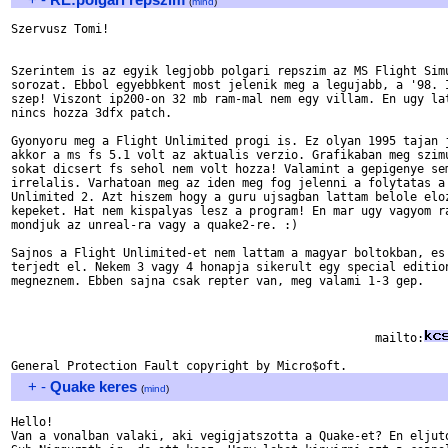
(
mind
)
Szervusz Tomi!

Szerintem is az egyik legjobb polgari repszim az MS Flight Simu
sorozat. Ebbol egyebbkent most jelenik meg a legujabb, a '98. I
szep! Viszont ip200-on 32 mb ram-mal nem egy villam. En ugy lat
nincs hozza 3dfx patch.

Gyonyoru meg a Flight Unlimited progi is. Ez olyan 1995 tajan j
akkor a ms fs 5.1 volt az aktualis verzio. Grafikaban meg szimu
sokat dicsert fs sehol nem volt hozza! Valamint a gepigenye sem
irrelalis. Varhatoan meg az iden meg fog jelenni a folytatas a 
Unlimited 2. Azt hiszem hogy a guru ujsagban lattam belole eloz
kepeket. Hat nem kispalyas lesz a program! En mar ugy vagyom ra
mondjuk az unreal-ra vagy a quake2-re. :)

Sajnos a Flight Unlimited-et nem lattam a magyar boltokban, es 
terjedt el. Nekem 3 vagy 4 honapja sikerult egy special edition
megneznem. Ebben sajna csak repter van, meg valami 1-3 gep.

								Csaba
  						    mailto:
+
-
Quake keres
(
mind
)
Hello!

Van a vonalban valaki, aki vegigjatszotta a Quake-et? En eljuto