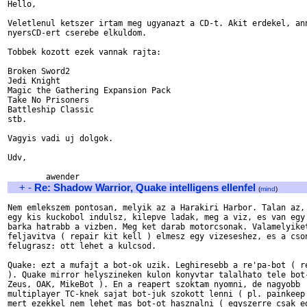
Hello,

Veletlenul ketszer irtam meg ugyanazt a CD-t. Akit erdekel, ann
nyersCD-ert cserebe elkuldom.

Tobbek kozott ezek vannak rajta:

Broken Sword2

Jedi Knight

Magic the Gathering Expansion Pack

Take No Prisoners

Battleship Classic

stb. 

Vagyis vadi uj dolgok.

Udv,

+
-
Re: Shadow Warrior, Quake intelligens ellenfel
(
mind
)
Nem emlekszem pontosan, melyik az a Harakiri Harbor. Talan az, 
egy kis kuckobol indulsz, kilepve ladak, meg a viz, es van egy 
barka hatrabb a vizben. Meg ket darab motorcsonak. Valamelyiket
feljavitva ( repair kit kell ) elmesz egy vizeseshez, es a cson
felugrasz: ott lehet a kulcsod.

Quake: ezt a mufajt a bot-ok uzik. Leghiresebb a re'pa-bot ( re
). Quake mirror helyszineken kulon konyvtar talalhato tele bot-
Zeus, OAK, MikeBot ). En a reapert szoktam nyomni, de nagyobb 

multiplayer TC-knek sajat bot-juk szokott lenni ( pl. painkeep 
mert ezekkel nem lehet mas bot-ot hasznalni ( egyszerre csak eg