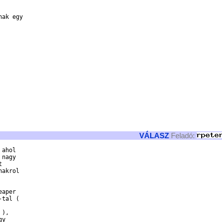
ak egy 

VÁLASZ
Feladó:
ahol 

nagy 

 

akrol 

aper 

tal ( 

), 

y 
