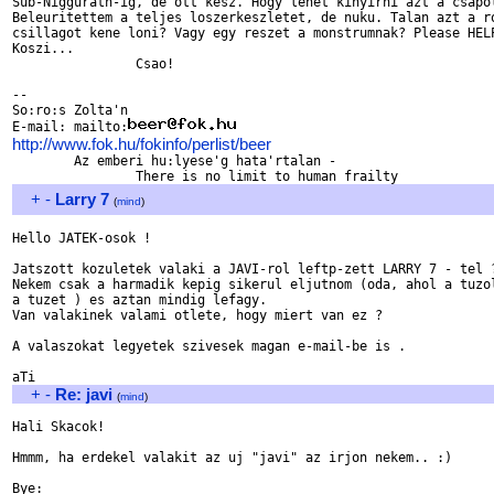
Sub-Niggurath-ig, de ott kesz. Hogy lehet kinyirni azt a csapol
Beleuritettem a teljes loszerkeszletet, de nuku. Talan azt a ro
csillagot kene loni? Vagy egy reszet a monstrumnak? Please HELP
Koszi...

		Csao!

-- 

So:ro:s Zolta'n

E-mail: mailto:
http://www.fok.hu/fokinfo/perlist/beer

	Az emberi hu:lyese'g hata'rtalan -

+
-
Larry 7
(
mind
)
Hello JATEK-osok !

Jatszott kozuletek valaki a JAVI-rol leftp-zett LARRY 7 - tel ?
Nekem csak a harmadik kepig sikerul eljutnom (oda, ahol a tuzol
a tuzet ) es aztan mindig lefagy. 

Van valakinek valami otlete, hogy miert van ez ?

A valaszokat legyetek szivesek magan e-mail-be is .

+
-
Re: javi
(
mind
)
Hali Skacok!

Hmmm, ha erdekel valakit az uj "javi" az irjon nekem.. :)

Bye:
