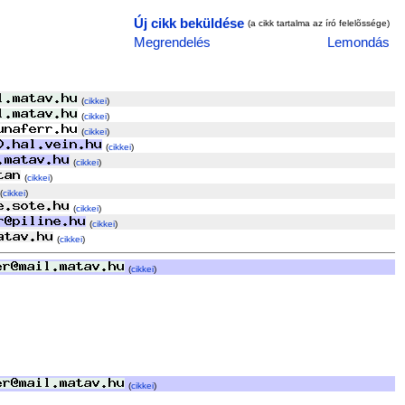
Új cikk beküldése
(a cikk tartalma az író felelõssége)
Megrendelés
Lemondás
(
cikkei
)
(
cikkei
)
(
cikkei
)
(
cikkei
)
(
cikkei
)
(
cikkei
)
(
cikkei
)
(
cikkei
)
(
cikkei
)
(
cikkei
)
(
cikkei
)
(
cikkei
)