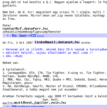
prog.dat-ot tud kezelni a Q.). Nagyon ajanlom a reapert: le fog
gyalazni.

Nem bot, de Q. hir: megjelent egy oriasi TC ( single, multi ) 

Zerstorer neven. Mirror-okon zer.zip neven talalhato, mintegy 1
es free.

+
-
Re: Jawi-->CD
(
mind
)
On Fri, 3 Oct 1997 
 wrote:

> Keresem azt az illetõt, akinek kész CD-k vannak a tarsolyába
> emlitett helyrõl, sajnos elkallódott az emil cime !!
> Udv-->Rudi
Nekem van.

A tartalomrol:

1. Carmageddon, Dlh, I76, Tie Fighter, X-wing vs. Tie fighter, 
Outlaws, Quake Mp1+Mp2, KKND, stb.

2. MDK, Max, C&c, Topsy, MK3, Quake + MP2, Duke3d, Dune2, Heroe
MagicCarpet, passz

3. RA, DarkReign, Smurfs, Master of Orion2, CM5000, AlliedGener
SteelGeneral, a tobbi megint nem jut eszembe!

Arakban formalhato vagyok, ugy 3000 FT kornyeken (mint a kalozC
			bye, mutt.

mailto:
+
-
RE:polgari repszim