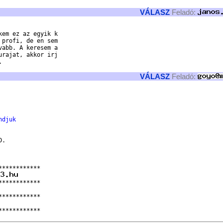
VÁLASZ
Feladó:
em ez az egyik k

profi, de en sem

abb. A keresem a

rajat, akkor irj



VÁLASZ
Feladó:
ndjuk
.

***********

***********
