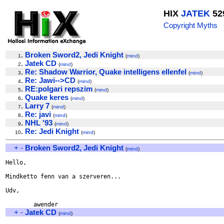
HIX
JATEK
52
Copyright Myths
.
Broken Sword2, Jedi Knight
1
(
mind
)
.
Jatek CD
2
(
mind
)
.
Re: Shadow Warrior, Quake intelligens ellenfel
3
(
mind
)
.
Re: Jawi-->CD
4
(
mind
)
.
RE:polgari repszim
5
(
mind
)
.
Quake keres
6
(
mind
)
.
Larry 7
7
(
mind
)
.
Re: javi
8
(
mind
)
.
NHL '93
9
(
mind
)
.
Re: Jedi Knight
10
(
mind
)
+
-
Broken Sword2, Jedi Knight
(
mind
)
Hello,

Mindketto fenn van a szerveren...

Udv,

+
-
Jatek CD
(
mind
)