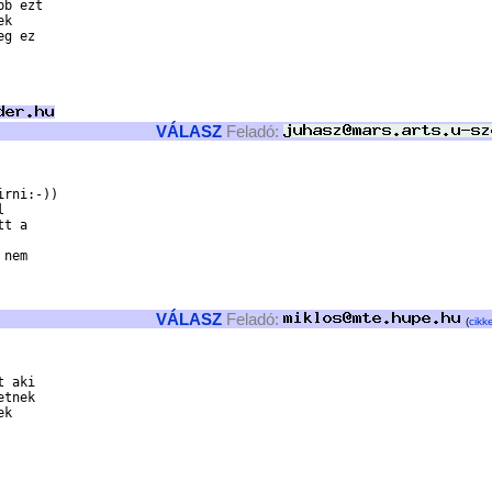
b ezt

k

g ez

VÁLASZ
Feladó:
rni:-))



t a 

nem

VÁLASZ
Feladó:
(
cikke
 aki

tnek

k
