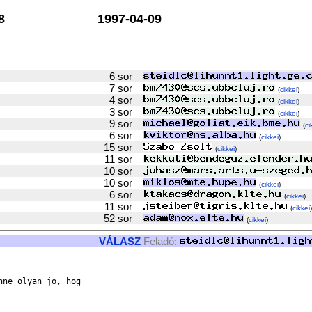
8
1997-04-09
6 sor
7 sor
(
cikkei
)
4 sor
(
cikkei
)
3 sor
(
cikkei
)
9 sor
(
ci
6 sor
(
cikkei
)
15 sor
(
cikkei
)
11 sor
10 sor
10 sor
(
cikkei
)
6 sor
(
cikkei
)
11 sor
(
cikkei
)
52 sor
(
cikkei
)
VÁLASZ
Feladó:
ne olyan jo, hog
