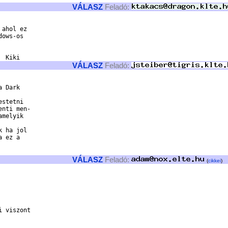
VÁLASZ
Feladó:
ows-os

VÁLASZ
Feladó:
 Dark

stetni

nti men-

melyik

 ha jol

 ez a

VÁLASZ
Feladó:
(
cikkei
)
 viszont
