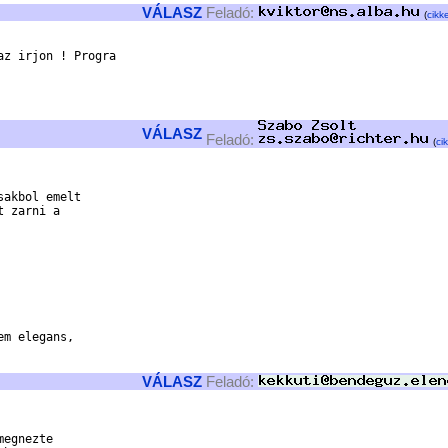
VÁLASZ
Feladó:
(
cikke
z irjon ! Progra

VÁLASZ
Feladó:
(
ci
akbol emelt 

 zarni a 

m elegans, 

VÁLASZ
Feladó:
egnezte
