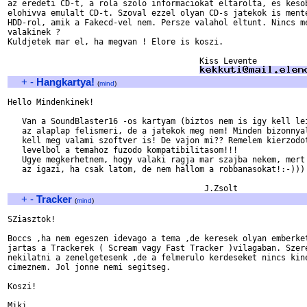
az eredeti CD-t, a rola szolo informaciokat eltarolta, es kesob
elohivva emulalt CD-t. Szoval ezzel olyan CD-s jatekok is mente
HDD-rol, amik a Fakecd-vel nem. Persze valahol eltunt. Nincs me
valakinek ?

Kuldjetek mar el, ha megvan ! Elore is koszi.

					Kiss Levente

+
-
Hangkartya!
(
mind
)
Hello Mindenkinek!

   Van a SoundBlaster16 -os kartyam (biztos nem is igy kell lei
   az alaplap felismeri, de a jatekok meg nem! Minden bizonnyal
   kell meg valami szoftver is! De vajon mi?? Remelem kierzodot
   levelbol a temahoz fuzodo kompatibilitasom!!!

   Ugye megkerhetnem, hogy valaki ragja mar szajba nekem, mert 
   az igazi, ha csak latom, de nem hallom a robbanasokat!:-)))

+
-
Tracker
(
mind
)
SZiasztok!

Boccs ,ha nem egeszen idevago a tema ,de keresek olyan emberket
jartas a Trackerek ( Scream vagy Fast Tracker )vilagaban. Szere
nekilatni a zenelgetesenk ,de a felmerulo kerdeseket nincs kine
cimeznem. Jol jonne nemi segitseg. 

Koszi!
