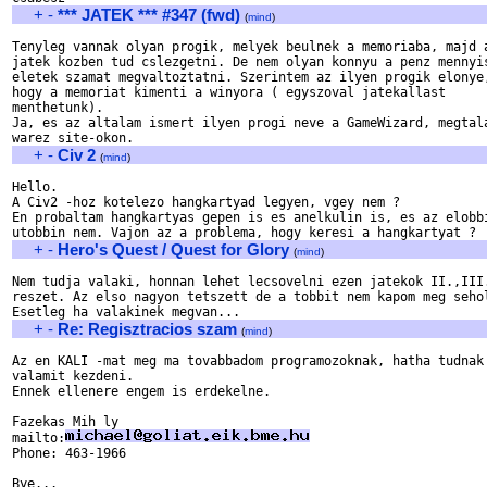
+
-
*** JATEK *** #347 (fwd)
(
mind
)
Tenyleg vannak olyan progik, melyek beulnek a memoriaba, majd a
jatek kozben tud cslezgetni. De nem olyan konnyu a penz mennyis
eletek szamat megvaltoztatni. Szerintem az ilyen progik elonye,
hogy a memoriat kimenti a winyora ( egyszoval jatekallast 

menthetunk). 

Ja, es az altalam ismert ilyen progi neve a GameWizard, megtala
+
-
Civ 2
(
mind
)
Hello.

A Civ2 -hoz kotelezo hangkartyad legyen, vgey nem ?

En probaltam hangkartyas gepen is es anelkulin is, es az elobbi
+
-
Hero's Quest / Quest for Glory
(
mind
)
Nem tudja valaki, honnan lehet lecsovelni ezen jatekok II.,III.
reszet. Az elso nagyon tetszett de a tobbit nem kapom meg sehol
+
-
Re: Regisztracios szam
(
mind
)
Az en KALI -mat meg ma tovabbadom programozoknak, hatha tudnak 
valamit kezdeni.

Ennek ellenere engem is erdekelne.

Fazekas Mih ly

mailto:
Phone: 463-1966
