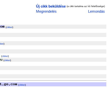
Új cikk beküldése
(a cikk tartalma az író felelõssége)
Megrendelés
Lemondás
(
cikkei
)
kkei
)
(
cikkei
)
(
cikkei
)
(
cikkei
)