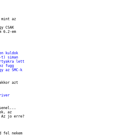
mint az

y CSAK

 6.2-em

en kuldok
-t) siman
rtyakra lett
ez fugg
gy az SMC-k
kkor azt

river
enel...

k, az

Az jo erre?

 fel nekem
