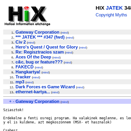
HIX
JATEK
34
Copyright Myths
.
Gateway Corporation
1
(
mind
)
.
*** JATEK *** #347 (fwd)
2
(
mind
)
.
Civ 2
3
(
mind
)
.
Hero's Quest / Quest for Glory
4
(
mind
)
.
Re: Regisztracios szam
5
(
mind
)
.
Aces Of the Deep
6
(
mind
)
.
c&c, bug or feature???
7
(
mind
)
.
FAKECD
8
(
mind
)
.
Hangkartya!
9
(
mind
)
.
Tracker
10
(
mind
)
.
mp3
11
(
mind
)
.
Dark Forces es Game Wizard
12
(
mind
)
.
ethernet-kartya...
13
(
mind
)
+
-
Gateway Corporation
(
mind
)
Sziasztok!

Erdekelne a fenti osregi program. Ha valakinek meglenne, es len
y el is kuldene, azt megkoszonnem (MSX- et hasznalok)
