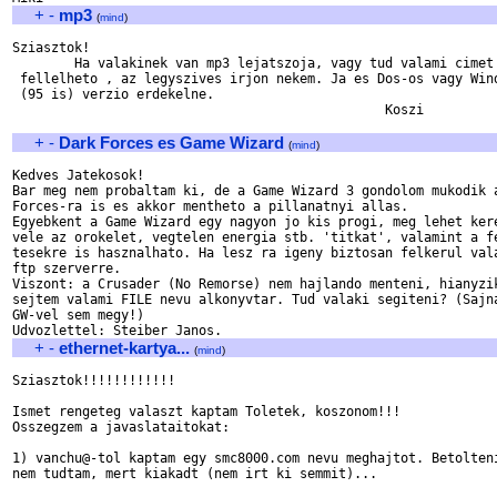
+
-
mp3
(
mind
)
Sziasztok!

	Ha valakinek van mp3 lejatszoja, vagy tud valami cimet ahol ez

 fellelheto , az legyszives irjon nekem. Ja es Dos-os vagy Wind
 (95 is) verzio erdekelne.    

						Koszi

+
-
Dark Forces es Game Wizard
(
mind
)
Kedves Jatekosok!

Bar meg nem probaltam ki, de a Game Wizard 3 gondolom mukodik a
Forces-ra is es akkor mentheto a pillanatnyi allas.

Egyebkent a Game Wizard egy nagyon jo kis progi, meg lehet kere
vele az orokelet, vegtelen energia stb. 'titkat', valamint a fe
tesekre is hasznalhato. Ha lesz ra igeny biztosan felkerul vala
ftp szerverre.

Viszont: a Crusader (No Remorse) nem hajlando menteni, hianyzik
sejtem valami FILE nevu alkonyvtar. Tud valaki segiteni? (Sajna
GW-vel sem megy!)

+
-
ethernet-kartya...
(
mind
)
Sziasztok!!!!!!!!!!!!

Ismet rengeteg valaszt kaptam Toletek, koszonom!!!

Osszegzem a javaslataitokat:

1) vanchu@-tol kaptam egy smc8000.com nevu meghajtot. Betolteni
nem tudtam, mert kiakadt (nem irt ki semmit)...
