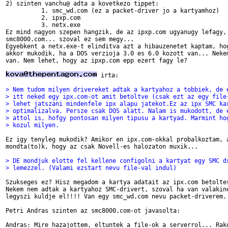
2) szinten vanchu@ adta a kovetkezo tippet: 

          1. smc_wd.com (ez a packet-driver jo a kartyamhoz)

	  2. ipxp.com

	  3. netx.exe

Ez mind nagyon szepen hangzik, de az ipxp.com ugyanugy lefagy, 
smc8000.com... szoval ez sem megy...

Egyebkent a netx.exe-t elinditva azt a hibauzenetet kaptam, hog
akkor mukodik, ha a DOS verzioja 3.0 es 6.0 kozott van... Nekem
van. Nem lehet, hogy az ipxp.com epp ezert fagy le? 

 irta:

> Nem tudom milyen drivereket adtak a kartyahoz a tobbiek, de 
> itt neked egy ipx.com-ot amit betoltve (csak ezt az egy file
> lehet jatszani mindenfele ipx alapu jatekot.Ez az ipx SMC ka
> optimalizalva. Persze csak DOS alatt. Nalam is mukodott, de 
> attol is, hofgy pontosan milyen tipusu a kartyad. Marmint ho
> kozul milyen.
Ez igy tenyleg mukodik? Amikor en ipx.com-okkal probalkoztam, a
mondta(to)k, hogy az csak Novell-es halozaton muxik...

> DE mondjuk elotte fel kellene configolni a kartyat egy SMC d
> lemezzel. (Valami ezstart nevu file-val indul)
Szukseges ez? Hisz megadom a kartya adatait az ipx.com betoltes
Nekem nem adtak a kartyahoz SMC-drivert, szoval ha van valakine
legyszi kuldje el!!!! Van egy smc_wd.com nevu packet-driverem. 
Petri Andras szinten az smc8000.com-ot javasolta:

Andras: Mire hazajottem, eltuntek a file-ok a serverrol... Rakd