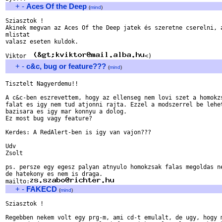
+
-
Aces Of the Deep
(
mind
)
Sziasztok !

Akinek megvan az Aces Of the Deep jatek és szeretne cserelni, a
mlistat

valasz eseten kuldok.

Viktor	
+
-
c&c, bug or feature???
(
mind
)
Tisztelt Nagyerdemu!!

A c&c-ben eszrevettem, hogy az ellenseg nem lovi szet a homokzs
falat es igy nem tud atjonni rajta. Ezzel a modszerrel be lehet
bazisara es igy mar konnyu a dolog.

Ez most bug vagy feature?

Kerdes: A RedAlert-ben is igy van vajon???

Udv

Zsolt

ps. persze egy egesz palyan atnyulo homokzsak falas megoldas ne
de hatekony es nem is draga.

mailto:
+
-
FAKECD
(
mind
)
Sziasztok !

Regebben nekem volt egy prg-m, ami cd-t emulalt, de ugy, hogy m