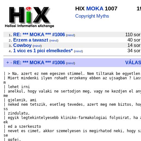
HIX
MOKA
1007
1
Copyright Myths
.
RE: *** MOKA *** #1006
110 s
1
(
mind
)
.
Erzem a tavaszt
40 s
2
(
mind
)
.
Cowboy
14 s
3
(
mind
)
.
1 vicc es 1 pici elmelkedes*
34 s
4
(
mind
)
+
-
RE: *** MOKA *** #1006
VÁLAS
(
mind
)
| > Na, azert ez nem egeszen stimmel. Nem tiltanak be egyetlen 
| Miert mindenki ilyen rohadt erzekeny ebben az ujsagban ? Lass
m

| lehet irni

| anelkul, hogy valaki ne sertodjon meg, vagy ne kezdjen el any
me

| gjelenik, ami

| neked nem tetszik, esetleg tevedes, azert meg nem biztos, hog
ss

| zindulatu,

| egyik legtekintelyesebb kliniko-farmakologiai folyoirat, ha a
ek

| ed a szerkeszto

| nevet es cimet, akkor szemelyesen is megirhatod neki, hogy sz
se

| ggfej.
