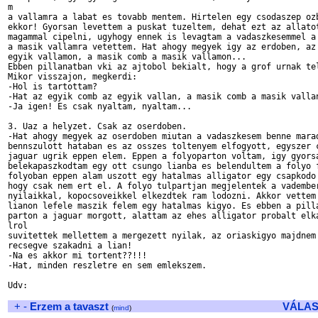
m

a vallamra a labat es tovabb mentem. Hirtelen egy csodaszep ozb
ekkor! Gyorsan levettem a puskat tuzeltem, dehat ezt az allatot
magammal cipelni, ugyhogy ennek is levagtam a vadaszkesemmel a 
a masik vallamra vetettem. Hat ahogy megyek igy az erdoben, az 
egyik vallamon, a masik comb a masik vallamon...

Ebben pillanatban vki az ajtobol bekialt, hogy a grof urnak tel
Mikor visszajon, megkerdi:

-Hol is tartottam?

-Hat az egyik comb az egyik vallan, a masik comb a masik vallan
-Ja igen! Es csak nyaltam, nyaltam...

3. Uaz a helyzet. Csak az oserdoben.

-Hat ahogy megyek az oserdoben miutan a vadaszkesem benne marad
bennszulott hataban es az osszes toltenyem elfogyott, egyszer c
jaguar ugrik eppen elem. Eppen a folyoparton voltam, igy gyorsa
belekapaszkodtam egy ott csungo lianba es belendultem a folyo f
folyoban eppen alam uszott egy hatalmas alligator egy csapkodo 
hogy csak nem ert el. A folyo tulpartjan megjelentek a vadember
nyilaikkal, kopocsoveikkel elkezdtek ram lodozni. Akkor vettem 
lianon lefele maszik felem egy hatalmas kigyo. Es ebben a pilla
parton a jaguar morgott, alattam az ehes alligator probalt elka
lrol

suvitettek mellettem a mergezett nyilak, az oriaskigyo majdnem 
recsegve szakadni a lian!

-Na es akkor mi tortent??!!!

-Hat, minden reszletre en sem emlekszem.

Udv:

+
-
Erzem a tavaszt
VÁLAS
(
mind
)