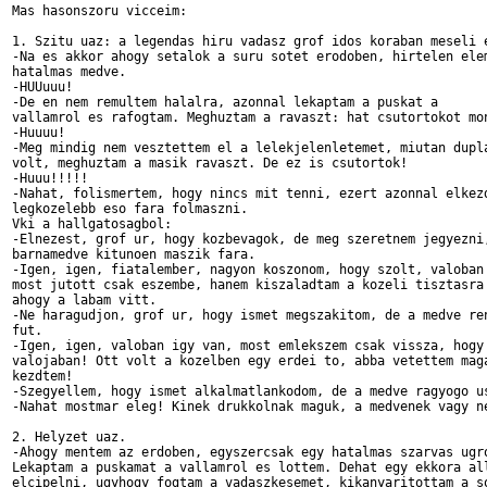
Mas hasonszoru vicceim:

1. Szitu uaz: a legendas hiru vadasz grof idos koraban meseli e
-Na es akkor ahogy setalok a suru sotet erodoben, hirtelen elem
hatalmas medve. 

-HUUuuu!

-De en nem remultem halalra, azonnal lekaptam a puskat a

vallamrol es rafogtam. Meghuztam a ravaszt: hat csutortokot mon
-Huuuu!

-Meg mindig nem vesztettem el a lelekjelenletemet, miutan dupla
volt, meghuztam a masik ravaszt. De ez is csutortok!

-Huuu!!!!!

-Nahat, folismertem, hogy nincs mit tenni, ezert azonnal elkezd
legkozelebb eso fara folmaszni.

Vki a hallgatosagbol:

-Elnezest, grof ur, hogy kozbevagok, de meg szeretnem jegyezni,
barnamedve kitunoen maszik fara.

-Igen, igen, fiatalember, nagyon koszonom, hogy szolt, valoban 
most jutott csak eszembe, hanem kiszaladtam a kozeli tisztasra 
ahogy a labam vitt.

-Ne haragudjon, grof ur, hogy ismet megszakitom, de a medve ren
fut.

-Igen, igen, valoban igy van, most emlekszem csak vissza, hogy 
valojaban! Ott volt a kozelben egy erdei to, abba vetettem maga
kezdtem!

-Szegyellem, hogy ismet alkalmatlankodom, de a medve ragyogo us
-Nahat mostmar eleg! Kinek drukkolnak maguk, a medvenek vagy ne
2. Helyzet uaz.

-Ahogy mentem az erdoben, egyszercsak egy hatalmas szarvas ugro
Lekaptam a puskamat a vallamrol es lottem. Dehat egy ekkora all
elcipelni, ugyhogy fogtam a vadaszkesemet, kikanyaritottam a so