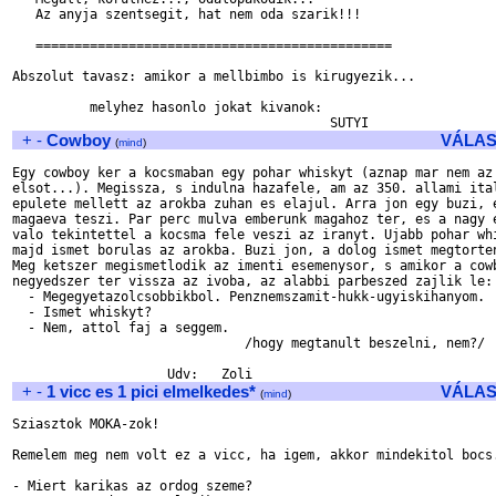
   Az anyja szentsegit, hat nem oda szarik!!!

   ==============================================

Abszolut tavasz: amikor a mellbimbo is kirugyezik...

          melyhez hasonlo jokat kivanok:

+
-
Cowboy
VÁLAS
(
mind
)
Egy cowboy ker a kocsmaban egy pohar whiskyt (aznap mar nem az 
elsot...). Megissza, s indulna hazafele, am az 350. allami ital
epulete mellett az arokba zuhan es elajul. Arra jon egy buzi, e
magaeva teszi. Par perc mulva emberunk magahoz ter, es a nagy e
valo tekintettel a kocsma fele veszi az iranyt. Ujabb pohar whi
majd ismet borulas az arokba. Buzi jon, a dolog ismet megtorten
Meg ketszer megismetlodik az imenti esemenysor, s amikor a cowb
negyedszer ter vissza az ivoba, az alabbi parbeszed zajlik le:

  - Megegyetazolcsobbikbol. Penznemszamit-hukk-ugyiskihanyom.

  - Ismet whiskyt?

  - Nem, attol faj a seggem.

                              /hogy megtanult beszelni, nem?/

+
-
1 vicc es 1 pici elmelkedes*
VÁLAS
(
mind
)
Sziasztok MOKA-zok!

Remelem meg nem volt ez a vicc, ha igem, akkor mindekitol bocs.
- Miert karikas az ordog szeme?
