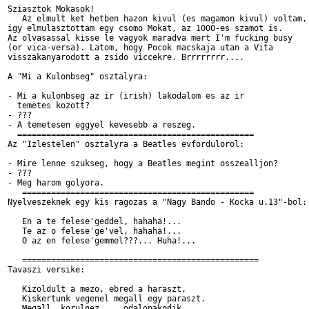
Sziasztok Mokasok!

   Az elmult ket hetben hazon kivul (es magamon kivul) voltam,

igy elmulasztottam egy csomo Mokat, az 1000-es szamot is.

Az olvasassal kisse le vagyok maradva mert I'm fucking busy

(or vica-versa). Latom, hogy Pocok macskaja utan a Vita

visszakanyarodott a zsido viccekre. Brrrrrrrr....

A "Mi a Kulonbseg" osztalyra:

- Mi a kulonbseg az ir (irish) lakodalom es az ir 

  temetes kozott?

- ???

- A temetesen eggyel kevesebb a reszeg.

  =================================================

Az "Izlestelen" osztalyra a Beatles evfordulorol:

- Mire lenne szukseg, hogy a Beatles megint osszealljon?

- ???

- Meg harom golyora.

   ================================================

Nyelveszeknek egy kis ragozas a "Nagy Bando - Kocka u.13"-bol:

   En a te felese'geddel, hahaha!...

   Te az o felese'ge'vel, hahaha!...

   O az en felese'gemmel???... Huha!...

   =================================================

Tavaszi versike:

   Kizoldult a mezo, ebred a haraszt,

   Kiskertunk vegenel megall egy paraszt.

   Megall, korulnez..., odalopakodik...
