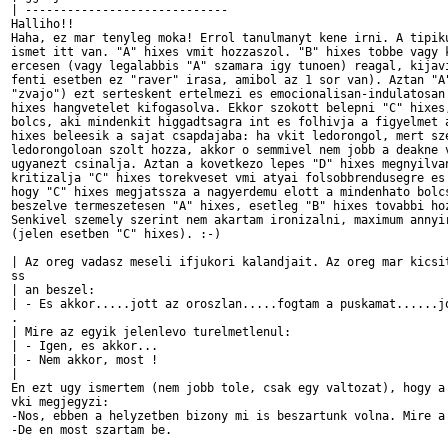
| -----------------------------

Halliho!!

Haha, ez mar tenyleg moka! Errol tanulmanyt kene irni. A tipiku
ismet itt van. "A" hixes vmit hozzaszol. "B" hixes tobbe vagy k
ercesen (vagy legalabbis "A" szamara igy tunoen) reagal, kijavi
fenti esetben ez "raver" irasa, amibol az 1 sor van). Aztan "A"
"zvajo") ezt serteskent ertelmezi es emocionalisan-indulatosan 
hixes hangvetelet kifogasolva. Ekkor szokott belepni "C" hixes,
bolcs, aki mindenkit higgadtsagra int es folhivja a figyelmet a
hixes beleesik a sajat csapdajaba: ha vkit ledorongol, mert sze
ledorongoloan szolt hozza, akkor o semmivel nem jobb a deakne v
ugyanezt csinalja. Aztan a kovetkezo lepes "D" hixes megnyilvan
kritizalja "C" hixes torekveset vmi atyai folsobbrendusegre es 
hogy "C" hixes megjatssza a nagyerdemu elott a mindenhato bolcs
beszelve termeszetesen "A" hixes, esetleg "B" hixes tovabbi hoz
Senkivel szemely szerint nem akartam ironizalni, maximum annyir
(jelen esetben "C" hixes). :-)

| Az oreg vadasz meseli ifjukori kalandjait. Az oreg mar kicsit
ss

| an beszel:

| - Es akkor.....jott az oroszlan.....fogtam a puskamat......jo
.

| Mire az egyik jelenlevo turelmetlenul:

| - Igen, es akkor...

| - Nem akkor, most !

| 

En ezt ugy ismertem (nem jobb tole, csak egy valtozat), hogy a 
vki megjegyzi:

-Nos, ebben a helyzetben bizony mi is beszartunk volna. Mire a 
-De en most szartam be.
