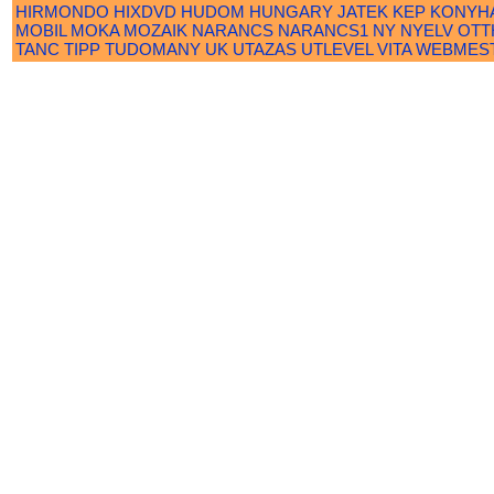
HIRMONDO
HIXDVD
HUDOM
HUNGARY
JATEK
KEP
KONYH
MOBIL
MOKA
MOZAIK
NARANCS
NARANCS1
NY
NYELV
OTT
TANC
TIPP
TUDOMANY
UK
UTAZAS
UTLEVEL
VITA
WEBMES