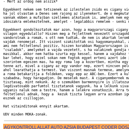
- Mert az ordog nem alszik*

Egyebkent nekem sem tetszenek az izlestelen zsido es cigany vic
ha jol olvastam a Denes sem rajong az ilyenekert, de o megmutat
vannak ebben a mufajban szellemes alkotasok is, amelyek nem egy
idoszakra emlekeztetnek, amelyet - legalabbis remelem - senki n
Egyebkent gondolkoztatok mar azon, hogy a magyarorszagi cigany 
vilagon egyedulallo? Hiszen meg a fejlettnek nevezett orszagokb
vandorolnak a romak, s ott nem tudtak, de nem is akartak leromb
vajdak renomejat. Itt viszont szakitottak osi hagyomanyukkal, a
ami nem feltetlenul pozitiv, hiszen korabban Magyarorszagon is 
"csaladok", amelyeket a vajda vezetett, s ha valakinek gondja v
masikkal, akkor nem hatba szurta egy kessel, hanem a vajdahoz f
bar lehet, hogy ezzel sokan nem fogtok egyet erteni azert ide i
szerintem egeszen mas, ha egy roma lop a kozertben, mintha egy 
tenne azt, mivel a cigany az egy vandor nep, ezert nincsen peld
ahol learathatja a termest. Van viszont masnak termese, amelyne
a roma betakaritja a foldeken, vagy epp az ABC-ben. Ezert a kul
szabadna, hogy haragudjon. De meselek mast. A ciganyembernek ma
tisztasag, mint nekunk. Az o szemukben barmennyire is illatozun
legdivatosabb parfumtol tisztatanok vagyunk, ha a lelkunk sivar
ugyanis naluk nem a testre, hanem a lelekre vonatkozik. Arra te
feltetlenul adnak, hogy a  kezuk tiszta legyen arra azonban ige
esznek az csillogjon. 

Hat vitainditonak ennyit akartam.

AGYKONTROLL
ALLAT
AUTO
AZSIA
BUDAPEST
CODER
DOS