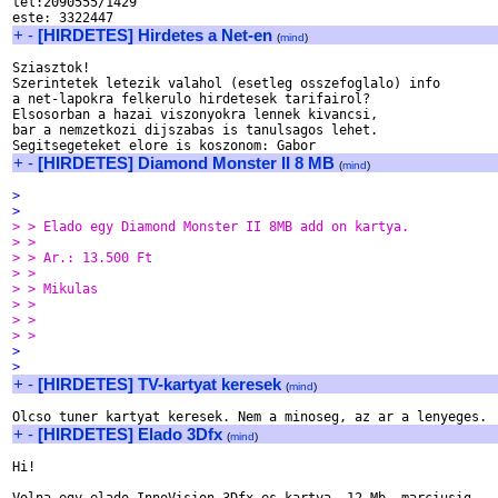
tel:2090555/1429

+
-
[HIRDETES] Hirdetes a Net-en
(
mind
)
Sziasztok!

Szerintetek letezik valahol (esetleg osszefoglalo) info

a net-lapokra felkerulo hirdetesek tarifairol?

Elsosorban a hazai viszonyokra lennek kivancsi,

bar a nemzetkozi dijszabas is tanulsagos lehet.

+
-
[HIRDETES] Diamond Monster II 8 MB
(
mind
)
> 
> 
> > Elado egy Diamond Monster II 8MB add on kartya.
> > 
> > Ar.: 13.500 Ft
> > 
> > Mikulas
> > 
> > 
> > 
> 
>
+
-
[HIRDETES] TV-kartyat keresek
(
mind
)
+
-
[HIRDETES] Elado 3Dfx
(
mind
)
Hi!
