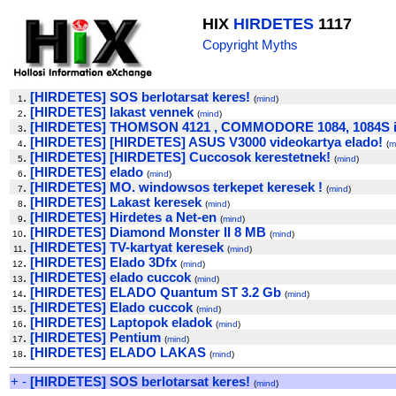
HIX
HIRDETES
1117
Copyright Myths
.
[HIRDETES] SOS berlotarsat keres!
1
(
mind
)
.
[HIRDETES] lakast vennek
2
(
mind
)
.
[HIRDETES] THOMSON 4121 , COMMODORE 1084, 1084S il
3
.
[HIRDETES] [HIRDETES] ASUS V3000 videokartya elado!
4
(
m
.
[HIRDETES] [HIRDETES] Cuccosok kerestetnek!
5
(
mind
)
.
[HIRDETES] elado
6
(
mind
)
.
[HIRDETES] MO. windowsos terkepet keresek !
7
(
mind
)
.
[HIRDETES] Lakast keresek
8
(
mind
)
.
[HIRDETES] Hirdetes a Net-en
9
(
mind
)
.
[HIRDETES] Diamond Monster II 8 MB
10
(
mind
)
.
[HIRDETES] TV-kartyat keresek
11
(
mind
)
.
[HIRDETES] Elado 3Dfx
12
(
mind
)
.
[HIRDETES] elado cuccok
13
(
mind
)
.
[HIRDETES] ELADO Quantum ST 3.2 Gb
14
(
mind
)
.
[HIRDETES] Elado cuccok
15
(
mind
)
.
[HIRDETES] Laptopok eladok
16
(
mind
)
.
[HIRDETES] Pentium
17
(
mind
)
.
[HIRDETES] ELADO LAKAS
18
(
mind
)
+
-
[HIRDETES] SOS berlotarsat keres!
(
mind
)