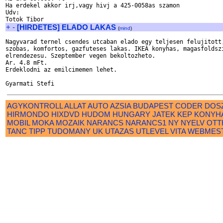
Ha erdekel akkor irj,vagy hivj a 425-0058as szamon

Udv:

+
-
[HIRDETES] ELADO LAKAS
(
mind
)
Nagyvarad ternel csendes utcaban elado egy teljesen felujitott,
szobas, komfortos, gazfuteses lakas. IKEA konyhas, magasfoldszi
elrendezesu. Szeptember vegen bekoltozheto.

Ar. 4.8 mFt.

Erdeklodni az emilcimemen lehet.

AGYKONTROLL
ALLAT
AUTO
AZSIA
BUDAPEST
CODER
DOS
HIRMONDO
HIXDVD
HUDOM
HUNGARY
JATEK
KEP
KONYH
MOBIL
MOKA
MOZAIK
NARANCS
NARANCS1
NY
NYELV
OTT
TANC
TIPP
TUDOMANY
UK
UTAZAS
UTLEVEL
VITA
WEBMES