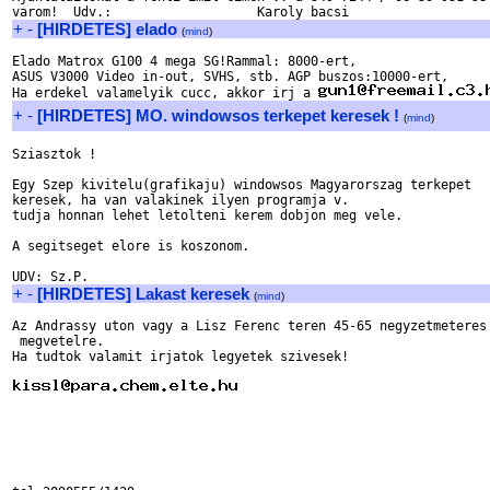
+
-
[HIRDETES] elado
(
mind
)
Elado Matrox G100 4 mega SG!Rammal: 8000-ert, 

ASUS V3000 Video in-out, SVHS, stb. AGP buszos:10000-ert, 

Ha erdekel valamelyik cucc, akkor irj a 
+
-
[HIRDETES] MO. windowsos terkepet keresek !
(
mind
)
Sziasztok !

Egy Szep kivitelu(grafikaju) windowsos Magyarorszag terkepet

keresek, ha van valakinek ilyen programja v.

tudja honnan lehet letolteni kerem dobjon meg vele.

A segitseget elore is koszonom.

+
-
[HIRDETES] Lakast keresek
(
mind
)
Az Andrassy uton vagy a Lisz Ferenc teren 45-65 negyzetmeteres 
 megvetelre.

Ha tudtok valamit irjatok legyetek szivesek!
