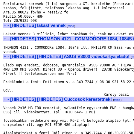
Berlotarsat keresek (1 fo) surgosen a XI. keruletbe (Fehervari 
szobas, felujitott, telefonos lakasba aug. 1-i koltozessel.

Ara:35.000/2 fo/ho + rezsi/2 fo

Kaucio:50.000,- HUF

+
-
[HIRDETES] lakast vennek
(
mind
)
+
-
[HIRDETES] THOMSON 4121 , COMMODORE 1084, 1084S il
THOMSON 4121 , COMMODORE 1084, 1084S ill. PHILIPS CM 8833 -as m
+
-
[HIRDETES] [HIRDETES] ASUS V3000 videokartya elado!
(
m
Elado egy eredeti, dobozos, garancialis  ASUS V3000 AGP (RIVA 1
4MB 100 MHz SGRAM, Direct 3D - OpenGL driver)  2D/3D videokarty
Ft-ert!!! (ertelemszeruen nem TV-s)

Erdeklodni a fenti Emil cimen v. a 349-7244 / 06-30-931-58-22 s
Udv.:

+
-
[HIRDETES] [HIRDETES] Cuccosok kerestetnek!
(
mind
)
Vennek 2x16 MB EDO memoriat, valamifele egyszerubb PNP-s hangka
ESS) ill. videokartyat. (pl. TRIO 64V+ 1 MB)

Tovabbiakban erdekelne meg vmi. K6-2 -t befogado alaplap (pl. V
chipsetes) ill. egy PCI EIDE 486 alaplap!

Ajanlataitokat a fenti Emil cimen v. a 349-7244 / 06-30-931-58-