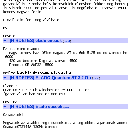
Volna egy elado InnoVision 3Dfx-es kartya, 12 Mb, marciusig

garancialis. Szombathely kornyekiek elonyben (ekkor meg bonus p
is viszek ;))), de postai utanvet is megoldhato. Iranyar 15000,
kemeny magyar forint.

E-mail cim fent megtalalhato.

By.

+
-
[HIRDETES] elado cuccok
(
mind
)
Ez itt mind elado:

 - nagy torony haz (61cm magas, AT-s, 6db 5.25-os es wincsi hel
~6000

 - 420-as Western Digital winyo ~4500

 - Eredeti SB AWE32 ~5500

mailto:
+
-
[HIRDETES] ELADO Quantum ST 3.2 Gb
(
mind
)
Elado !

Quantum ST 3.2 Gb winchester 25.000.- Ft-ert

(garantaltan bad sector mentes).

+
-
[HIRDETES] Elado cuccok
(
mind
)
Sziasztok!

Megvalok az alabbi regi cuccoktol, a legtobbet ajanlonak adom:

SeagateST3144A 130Mb Wincsi
