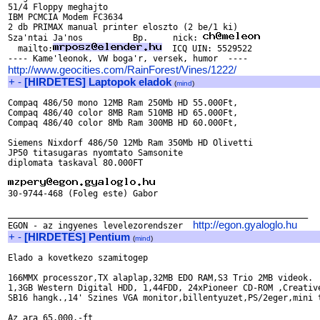
51/4 Floppy meghajto

IBM PCMCIA Modem FC3634

2 db PRIMAX manual printer eloszto (2 be/1 ki)

Sza'ntai Ja'nos          Bp.     nick: 
  mailto:
  ICQ UIN: 5529522  

http://www.geocities.com/RainForest/Vines/1222/
+
-
[HIRDETES] Laptopok eladok
(
mind
)
Compaq 486/50 mono 12MB Ram 250Mb HD 55.000Ft, 

Compaq 486/40 color 8MB Ram 510MB HD 65.000Ft, 

Compaq 486/40 color 8Mb Ram 300MB HD 60.000Ft, 

Siemens Nixdorf 486/50 12Mb Ram 350Mb HD Olivetti 

JP50 titasugaras nyomtato Samsonite 

diplomata taskaval 80.000FT 

30-9744-468 (Foleg este) Gabor 

____________________________________________________________

http://egon.gyaloglo.hu
EGON - az ingyenes levelezorendszer  
+
-
[HIRDETES] Pentium
(
mind
)
Elado a kovetkezo szamitogep

166MMX processzor,TX alaplap,32MB EDO RAM,S3 Trio 2MB videok.

1,3GB Western Digital HDD, 1,44FDD, 24xPioneer CD-ROM ,Creative
SB16 hangk.,14' Szines VGA monitor,billentyuzet,PS/2eger,mini t
Az ara 65.000.-ft
