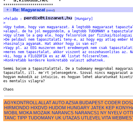
*    
     *

+
-
Re: Magyarazat
(
mind
)
>Felado : 
 [Hungary]
>
>Ugy tudom, hogy van magyarazat. A legtobb magyarazat tapaszta
>alapul, de ha jol meggondolm, a legtobb TUDOMANY a tapasztala
>Ugy ultem le a gep ele, hogy felsorolok par fizikai/biologiai
>De peldaul nem tapasztalati teny-e, az hogy egy atlag ember k
>hasznalja agyanak. Hat akkor hogy is van ez?
>Vagy pl. az EEG muszeren mert eredmenyek nem csak tapasztalat
>meres nem tapasztalat, akkor viszont az osszehasonlitas az. N
>ki, hogy a FILOZOFIA es az AK listat folcsereltem.
>Konkretabb kerdesre konkretabb valaszt adhatnek.
Semmi bajom a tapasztalattal. De a tudomany megprobal magyaraza
tapasztalt, ill. me'rt jelensegekre. Szoval nincs magyarazat ar
hogyan mukodik az intuicio, es hogyan lehet akaratunkat kivetit
es mentalis vilagra?

AGYKONTROLL
ALLAT
AUTO
AZSIA
BUDAPEST
CODER
DOS
HIRMONDO
HIXDVD
HUDOM
HUNGARY
JATEK
KEP
KONYH
MOBIL
MOKA
MOZAIK
NARANCS
NARANCS1
NY
NYELV
OTT
TANC
TIPP
TUDOMANY
UK
UTAZAS
UTLEVEL
VITA
WEBMES