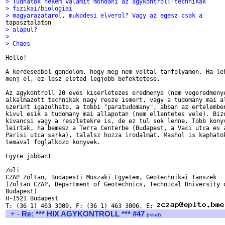
> Tudnatok nekem valamit mondani az agykontroll-technikak
> fizikai/biologiai
> magyarazatarol, mukodesi elverol? Vagy az egesz csak a
> alapul?
> 
> Chaos
Hello!

A kerdesedbol gondolom, hogy meg nem voltal tanfolyamon. Ha leh
menj el, ez lesz eleted legjobb befektetese.

Az agykontroll 20 eves kiserletezes eredmenye (nem vegeredmenye
alkalmazott technikak nagy resze ismert, vagy a tudomany mai al
szerint igazolhato, a tobbi "paratudomany", abban az ertelemben
kivul esik a tudomany mai allapotan (nem ellentetes vele). Bizo
kivancsi vagy a reszletekre is, de ez tul sok lenne. Tobb konyv
leirtak, ha bemesz a Terra Centerbe (Budapest, a Vaci utca es a
Parisi utca sarka), talalsz hozza irodalmat. Mashol is kaphatok
temaval foglalkozo konyvek.

Egyre jobban!

Zoli

CZAP Zoltan, Budapesti Muszaki Egyetem, Geotechnikai Tanszek

(Zoltan CZAP, Department of Geotechnics, Technical University o
Budapest)

H-1521 Budapest

T: (36 1) 463 3009, F: (36 1) 463 3006, E: 
+
-
Re: *** HIX AGYKONTROLL *** #47
(
mind
)