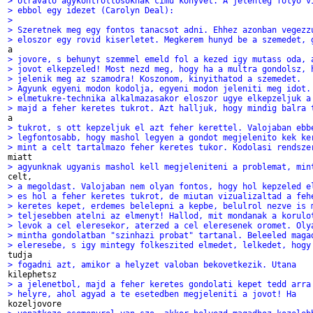
> Utravalo agykontrollosoknak cimu konyvet. A jelenleg folyo v
> ebbol egy idezet (Carolyn Deal):
> 
> Szeretnek meg egy fontos tanacsot adni. Ehhez azonban vegezz
> eloszor egy rovid kiserletet. Megkerem hunyd be a szemedet, 
> jovore, s behunyt szemmel emeld fol a kezed igy mutass oda, 
> jovot elkepzeled! Most nezd meg, hogy ha a multra gondolsz, 
> jelenik meg az szamodra! Koszonom, kinyithatod a szemedet.
> Agyunk egyeni modon kodolja, egyeni modon jeleniti meg idot.
> elmetukre-technika alkalmazasakor eloszor ugye elkepzeljuk a
> majd a feher keretes tukrot. Azt halljuk, hogy mindig balra 
> tukrot, s ott kepzeljuk el azt feher kerettel. Valojaban ebb
> legfontosabb, hogy mashol legyen a gondot megjelenito kek ke
> mint a celt tartalmazo feher keretes tukor. Kodolasi rendsze
> agyunknak ugyanis mashol kell megjeleniteni a problemat, min
> a megoldast. Valojaban nem olyan fontos, hogy hol kepzeled e
> es hol a feher keretes tukrot, de miutan vizualizaltad a feh
> keretes kepet, erdemes belelepni a kepbe, belulrol nezve is 
> teljesebben atelni az elmenyt! Hallod, mit mondanak a korulo
> levok a cel eleresekor, aterzed a cel eleresenek oromet. Oly
> mintha gondolatban "szinhazi probat" tartanal. Beleeled maga
> eleresebe, s igy mintegy folkeszited elmedet, lelkedet, hogy
> fogadni azt, amikor a helyzet valoban bekovetkezik. Utana
> a jelenetbol, majd a feher keretes gondolati kepet tedd arra
> helyre, ahol agyad a te esetedben megjeleniti a jovot! Ha