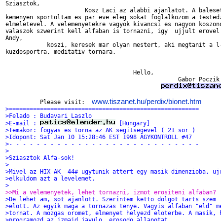
Sziasztok,

                       Kosz Laci az alabbi ajanlatot. A baleset
kemenyen sportoltam es par eve eleg sokat foglalkozom a testedz
elmeletevel. A velemenyetekre vagyok kivancsi es nagyon koszono
valaszok szwerint kell alfaban is tornazni, igy  ujjult erovel 
Andy,

            koszi, keresek mar olyan mestert, aki megtanit a l-
kuzdosportra, meditativ tornara.

                                     Hello,

                                                  Gabor Poczik

www.tiszanet.hu/perdix/bionet.htm
          Please visit:  
>=======================================================
>Felado : Budavari Laszlo
>E-mail : 
 [Hungary]
>Temakor: fogyas es torna az AK segitsegevel ( 21 sor )
>Idopont: Sat Jan 10 15:28:46 EST 1998 AGYKONTROLL #47
>- - - - - - - - - - - - - - - - - - - - - - - - - - - -
>
>Sziasztok Alfa-sok!
>
>Mivel az HIX AK  44# ugytunik attert egy masik dimenzioba, uj
>elkuldom azt a levelemet.
>
>>Mi a velemenyetek, lehet tornazni, izmot erositeni alfaban?
>De lehet am, sot ajanlott. Szerintem ketto dolgot tarts szem
>elott. Az egyik maga a tornazas tenye. Vagyis alfaban "eld" m
>tornat. A mozgas oromet, elmenyet helyezd eloterbe. A masik, 
>programozd az izmaid javulo, erosodo allapotat.