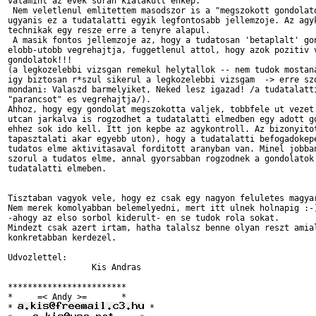
valamint az evek soran kialakult enkep. 

 Nem veletlenul emlitettem masodszor is a "megszokott gondolato
ugyanis ez a tudatalatti egyik legfontosabb jellemzoje. Az agyk
technikak egy resze erre a tenyre alapul.

 A masik fontos jellemzoje az, hogy a tudatosan 'betaplalt' gon
elobb-utobb vegrehajtja, fuggetlenul attol, hogy azok pozitiv v
gondolatok!!! 

(a legkozelebbi vizsgan remekul helytallok -- nem tudok mostana
igy biztosan r*szul sikerul a legkozelebbi vizsgam  -> erre szo
mondani: Valaszd barmelyiket, Neked lesz igazad! /a tudatalatti
"parancsot" es vegrehajtja/).

Ahhoz, hogy egy gondolat megszokotta valjek, tobbfele ut vezet.
utcan jarkalva is rogzodhet a tudatalatti elmedben egy adott go
ehhez sok ido kell. Itt jon kepbe az agykontroll. Az bizonyitot
tapasztalati akar egyebb uton), hogy a tudatalatti befogadokepe
tudatos elme aktivitasaval forditott aranyban van. Minel jobban
szorul a tudatos elme, annal gyorsabban rogzodnek a gondolatok 
tudatalatti elmeben.

Tisztaban vagyok vele, hogy ez csak egy nagyon feluletes magyar
Nem merek komolyabban belemelyedni, mert itt ulnek holnapig :-)
-ahogy az elso sorbol kiderult- en se tudok rola sokat. 

Mindezt csak azert irtam, hatha talalsz benne olyan reszt amial
konkretabban kerdezel. 

Udvozlettel:

                 Kis Andras

************************

*     =< Andy >=       *

* 
 *
