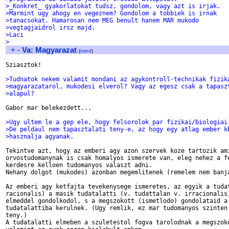
>_Konkret_ gyakorlatokat tudsz, gondolom, vagy azt is irjak.
>Marmint ugy ahogy en vegeznem? Gondolom a tobbiek is irnak
>tanacsokat. Hamarosan nem MEG benult hanem MAR mukodo
>vegtagjaidrol irsz majd.
>Laci
>
+
-
Va: Magyarazat
(
mind
)
Sziasztok!

>Tudnatok nekem valamit mondani az agykontroll-technikak fizik
>magyarazatarol, mukodesi elverol? Vagy az egesz csak a tapasz
>alapul?
Gabor mar belekezdett...

>Ugy ultem le a gep ele, hogy felsorolok par fizikai/biologiai
>De peldaul nem tapasztalati teny-e, az hogy egy atlag ember k
>hasznalja agyanak. 
Tekintve azt, hogy az emberi agy azon szervek koze tartozik ami
orvostudomanynak is csak homalyos ismerete van, eleg nehez a fe
kerdesre kelloen tudomanyos valaszt adni.

Nehany dolgot (mukodes) azonban megemlitenek (remelem nem banja
Az emberi agy ketfajta tevekenysege ismeretes, az egyik a tudat
racionalis) a masik tudatalatti (v. tudattalan v. irracionalis)
elmeddel gondolkodol, s a megszokott (ismetlodo) gondolataid a

tudatalattiba kerulnek. (Ugy remlik, ez mar tudomanyos szinten 
teny.)

A tudatalatti elmeben a szuletestol fogva tarolodnak a megszoko