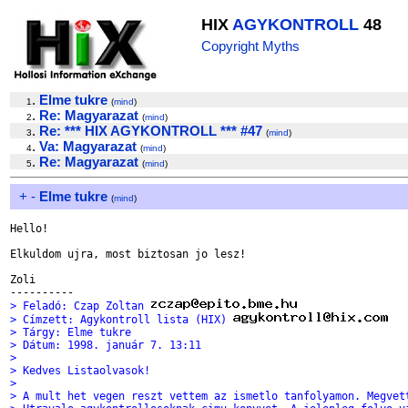
HIX
AGYKONTROLL
48
Copyright Myths
.
Elme tukre
1
(
mind
)
.
Re: Magyarazat
2
(
mind
)
.
Re: *** HIX AGYKONTROLL *** #47
3
(
mind
)
.
Va: Magyarazat
4
(
mind
)
.
Re: Magyarazat
5
(
mind
)
+
-
Elme tukre
(
mind
)
Hello!

Elkuldom ujra, most biztosan jo lesz!

Zoli

> Feladó: Czap Zoltan 
> Címzett: Agykontroll lista (HIX) 
> Tárgy: Elme tukre
> Dátum: 1998. január 7. 13:11
> 
> Kedves Listaolvasok!
> 
> A mult het vegen reszt vettem az ismetlo tanfolyamon. Megvet