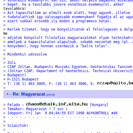
> vonatkozo esemenyrol van szo, akkor helyezd magadhoz kozeleb
> kepet, ha a tavolabbi jovore vonatkozo esemenyrol, akkor
> Azt tapasztaltam az elmult evek alatt, hogy agyunk, illetve
> tudatalattink igy valosagosabb esemenykent fogadja el az ugy
> ezert sokkal erosebb ily modon a programozo hatas.
> 
> Kerlek titeket, hogy ne bonyolitsatok el feleslegesen a dolg
> adjatok bonyolult filozofiai magyarazatokat olyan technikakr
> amelyek a tapasztalaton alapulnak, inkabb nezzetek meg (pl. 
> konyvben), hogy honnan szarmazik a "balra tolas".
> 
> Mindenkit udvozolve
> 
> Zoli
> CZAP Zoltan, Budapesti Muszaki Egyetem, Geotechnikai Tanszek
> (Zoltan CZAP, Department of Geotechnics, Technical Universit
> Budapest)
> H-1521 Budapest
> T: (36 1) 463 3009, F: (36 1) 463 3006, E: 
>
+
-
Re: Magyarazat
(
mind
)
> Felado : 
 [Hungary]
> Temakor: Magyarazat ( 7 sor )
> Idopont: Fri Jan  9 04:44:59 EST 1998 AGYKONTROLL #46
> - - - - - - - - - - - - - - - - - - - - - - - - - - - -
> 
> Sziasztok!
> 