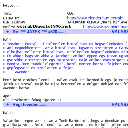
Hello...

Tomi				CEG:

http://www.elender.hu/~extrabt
EXTRA Bt.			
UIN:1128549			JATEKOSOK OLDALA /Kerj hirlevelet!!!/:

http://www.szabinet.hu/
mailto:
+
-
Re: *** JATEK *** #520
VÁLAS
(
mind
)
> Temakor: Postal - Ertelmetlen brutalitas es kegyetlenkedes (
> Ami megdobbentett, az a brutalitas. Ugyanis szerintem a Carm
> elbujhat mellette brutalitas, ertelmetlen kegyetlenkedes szi
> En akkor hagytam abba a jatekot, amikor eppen egy utcan ugra
> gyerekbe eresztettem egy sorozatot, majd amikor nyoszorgott 
> mondta "nem tudok lelegezni", kozel mentem hozza, fejehez em
> gepfegyvert es szetlottem a fejet.
>     awender
hmm? kezd erdekes lenni .. nalam csak itt kezdodik egy jo muris
jatek >) szoval majd ha ujra beuzemelem a dolgot dobjad mar fel
awender batyo

Apor

+
-
Regi tevedes
VÁLAS
(
mind
)
Hali!

Valamikor regen azt irtam a Tomb Raiderrol, hogy a demoban putr
grafikaja volt. Veletlenul lattam a demot, es ki kell jelentsem