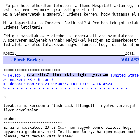
 Yo par hete elkezdtem letolteni a Theme Hospitalt aztan egy id
volt ra idom, es mire ujra, addigra eltunt.

Mi a velemenyetek a gamerol? Erdemes kernem, hogy juttassa el n
Mi a tapasztalat a Conqvest Earth-rol? A Pcx-ben tok jot irtak 
Erdemes letolteni?

Eddig kimaradtak az eletembol a tengeralattjaro szimulatorok.

A szerveren milyenek vannak? Melyikkel kezdjem az ismerkedest?

Tudjatok, az elso talalkozas nagyon fontos, hogy jol sikeruljon
+
-
Flash Back
VÁLAS
(
mind
)
> Felado : 
 [United State
> Temakor: FB ( 6 sor )
> Idopont: Mon Sep 29 09:00:57 EDT 1997 JATEK #520
> - - - - - - - - - - - - - - - - - - - - - - - - - - - -
hi!

tovabbra is keresem a flash back !!!angol!!! nyelvu verziojat, 
ilyen egyaltalan.

csabesz

***************************

Ez az a maszkalos, 2D-s? Csak nem vagyok benne biztos, hogy

ugyanarra gondolok, mint Te. Ha nem Sorry, ha igen magan emil

please, mert megvan /azt hiszem/
