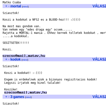
+
-
mortal
VÁLAS
(
mind
)
Sziasztok!

Koszi a kodokat a NFS2 es a BLOOD-hoz!!! :)))))

Na most mas gondom van.

Van nekem egy "edes draga egy" ocsem......

Rajotta a MORTAL-1 mania . Ehhez kernek tolletek kodokat , mert
.....a kodokkal.

SEGITSETEK!!!!!!

Koszi. 

+
-
kodok
VÁLAS
(
mind
)
Sziasztok!

 Koszi a kodokat! :-))))

 Engem is erdekelnek azok a bizonyos regisztracios kodok!

 Legyszi irjatok meg kinel talalom!

 Koszike!

+
-
3 games
VÁLAS
(
mind
)
Sziasztok!
