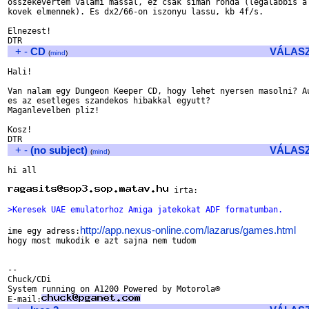
osszekevertem valami massal, ez csak siman ronda (legalabbis a 
kovek elmennek). Es dx2/66-on iszonyu lassu, kb 4f/s.

Elnezest!

+
-
CD
VÁLAS
(
mind
)
Hali!

Van nalam egy Dungeon Keeper CD, hogy lehet nyersen masolni? Au
es az esetleges szandekos hibakkal egyutt?

Maganlevelben pliz!

Kosz!

+
-
(no subject)
VÁLAS
(
mind
)
hi all

 irta:

>Keresek UAE emulatorhoz Amiga jatekokat ADF formatumban.
http://app.nexus-online.com/lazarus/games.html
ime egy adress:
hogy most mukodik e azt sajna nem tudom

-- 

Chuck/CDi

System running on A1200 Powered by Motorola®

E-mail: