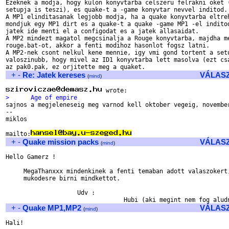

Ezeknek a modja, hogy kulon konyvtarba celszeru felrakni oket (
setupja is teszi), es quake-t a -game konyvtar nevvel inditod.

A MP1 elinditasanak legjobb modja, ha a quake konyvtarba eltreh
mondjuk egy MP1 dirt es a quake-t a quake -game MP1 -el inditod
jatek ide menti el a configodat es a jatek allasaidat.

A MP2 mindezt magatol megcsinalja a Rouge konyvtarba, majdha me
rouge.bat-ot, akkor a fenti modihoz hasonlot fogsz latni.

A MP2-nek csont nelkul kene mennie, igy vmi gond tortent a setu
valoszinubb, hogy mivel az ID1 konyvtarba lett masolva (ezt csa
+
-
Re: Jatek kereses
VÁLAS
(
mind
)
>      Age of empire

sajnos a megjeleneseig meg varnod kell oktober vegeig, november
-- 

miklos

mailto:
+
-
Quake mission packs
VÁLAS
(
mind
)
Hello Gamerz !

     MegaThanxxx mindenkinek a fenti temaban adott valaszokert,
     mukodesre birni mindkettot. 

                    Udv :

+
-
Quake MP1,MP2
VÁLAS
(
mind
)
Hali!
