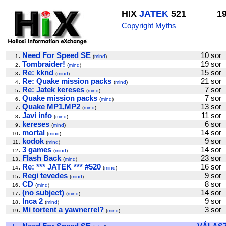
HIX
JATEK
521
1
Copyright Myths
.
Need For Speed SE
10 so
1
(
mind
)
.
Tombraider!
19 so
2
(
mind
)
.
Re: kknd
15 so
3
(
mind
)
.
Re: Quake mission packs
21 so
4
(
mind
)
.
Re: Jatek kereses
7 so
5
(
mind
)
.
Quake mission packs
7 so
6
(
mind
)
.
Quake MP1,MP2
13 so
7
(
mind
)
.
Javi info
11 so
8
(
mind
)
.
kereses
6 so
9
(
mind
)
.
mortal
14 so
10
(
mind
)
.
kodok
9 so
11
(
mind
)
.
3 games
14 so
12
(
mind
)
.
Flash Back
23 so
13
(
mind
)
.
Re: *** JATEK *** #520
16 so
14
(
mind
)
.
Regi tevedes
9 so
15
(
mind
)
.
CD
8 so
16
(
mind
)
.
(no subject)
14 so
17
(
mind
)
.
Inca 2
9 so
18
(
mind
)
.
Mi tortent a yawnerrel?
3 so
19
(
mind
)