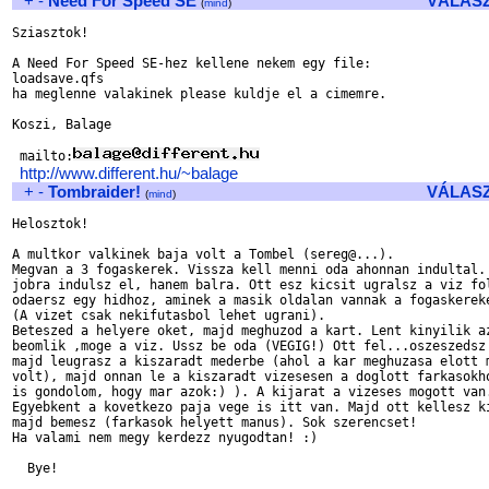
+
-
Need For Speed SE
VÁLAS
(
mind
)
Sziasztok!

A Need For Speed SE-hez kellene nekem egy file:

loadsave.qfs 

ha meglenne valakinek please kuldje el a cimemre.

Koszi, Balage

 mailto:
http://www.different.hu/~balage
+
-
Tombraider!
VÁLAS
(
mind
)
Helosztok!

A multkor valkinek baja volt a Tombel (sereg@...).

Megvan a 3 fogaskerek. Vissza kell menni oda ahonnan indultal. 
jobra indulsz el, hanem balra. Ott esz kicsit ugralsz a viz fol
odaersz egy hidhoz, aminek a masik oldalan vannak a fogaskereke
(A vizet csak nekifutasbol lehet ugrani).

Beteszed a helyere oket, majd meghuzod a kart. Lent kinyilik az
beomlik ,moge a viz. Ussz be oda (VEGIG!) Ott fel...oszeszedsz 
majd leugrasz a kiszaradt mederbe (ahol a kar meghuzasa elott m
volt), majd onnan le a kiszaradt vizesesen a doglott farkasokho
is gondolom, hogy mar azok:) ). A kijarat a vizeses mogott van.
Egyebkent a kovetkezo paja vege is itt van. Majd ott kellesz ki
majd bemesz (farkasok helyett manus). Sok szerencset!

Ha valami nem megy kerdezz nyugodtan! :)

  Bye!
