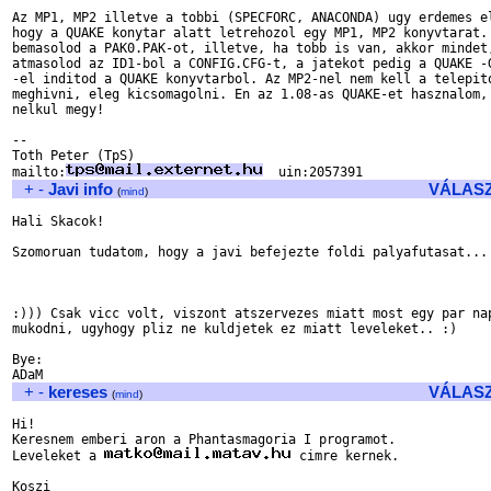
Az MP1, MP2 illetve a tobbi (SPECFORC, ANACONDA) ugy erdemes el
hogy a QUAKE konytar alatt letrehozol egy MP1, MP2 konyvtarat. 
bemasolod a PAK0.PAK-ot, illetve, ha tobb is van, akkor mindet,
atmasolod az ID1-bol a CONFIG.CFG-t, a jatekot pedig a QUAKE -G
-el inditod a QUAKE konyvtarbol. Az MP2-nel nem kell a telepito
meghivni, eleg kicsomagolni. En az 1.08-as QUAKE-et hasznalom, 
nelkul megy!

-- 

Toth Peter (TpS)

mailto:
+
-
Javi info
VÁLAS
(
mind
)
Hali Skacok!

Szomoruan tudatom, hogy a javi befejezte foldi palyafutasat... 
:))) Csak vicc volt, viszont atszervezes miatt most egy par nap
mukodni, ugyhogy pliz ne kuldjetek ez miatt leveleket.. :)

Bye:

+
-
kereses
VÁLAS
(
mind
)
Hi!

Keresnem emberi aron a Phantasmagoria I programot.

Leveleket a 
 cimre kernek.

Koszi
