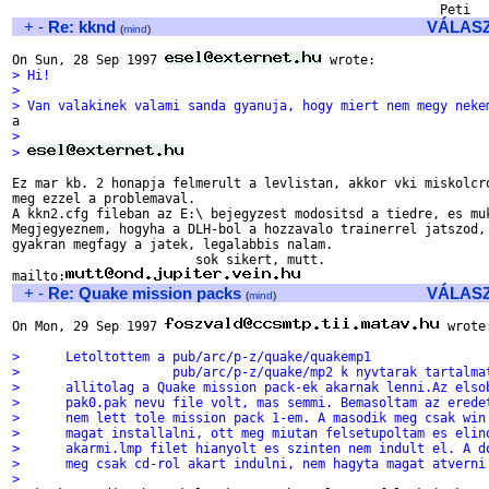
+
-
Re: kknd
VÁLAS
(
mind
)
On Sun, 28 Sep 1997 
> Hi!
> 
> Van valakinek valami sanda gyanuja, hogy miert nem megy neke
> 
> 
Ez mar kb. 2 honapja felmerult a levlistan, akkor vki miskolcro
meg ezzel a problemaval.

A kkn2.cfg fileban az E:\ bejegyzest modositsd a tiedre, es muk
Megjegyeznem, hogyha a DLH-bol a hozzavalo trainerrel jatszod, 
gyakran megfagy a jatek, legalabbis nalam.

			sok sikert, mutt.

mailto:
+
-
Re: Quake mission packs
VÁLAS
(
mind
)
On Mon, 29 Sep 1997 
 wrote:
>      Letoltottem a pub/arc/p-z/quake/quakemp1
>                    pub/arc/p-z/quake/mp2 k nyvtarak tartalma
>      allitolag a Quake mission pack-ek akarnak lenni.Az elso
>      pak0.pak nevu file volt, mas semmi. Bemasoltam az erede
>      nem lett tole mission pack 1-em. A masodik meg csak win
>      magat installalni, ott meg miutan felsetupoltam es elin
>      akarmi.lmp filet hianyolt es szinten nem indult el. A d
>      meg csak cd-rol akart indulni, nem hagyta magat atverni
>                                                             