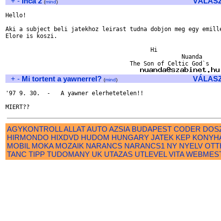
+
-
Inca 2
VÁLAS
(
mind
)
Hello!

Aki a subject beli jatekhoz leirast tudna dobjon meg egy emille
Elore is koszi.

                                          Hi

                                                   Nuanda

                                    The Son of Celtic God`s

+
-
Mi tortent a yawnerrel?
VÁLAS
(
mind
)
'97 9. 30.  -   A yawner elerhetetelen!!

AGYKONTROLL
ALLAT
AUTO
AZSIA
BUDAPEST
CODER
DOS
HIRMONDO
HIXDVD
HUDOM
HUNGARY
JATEK
KEP
KONYH
MOBIL
MOKA
MOZAIK
NARANCS
NARANCS1
NY
NYELV
OTT
TANC
TIPP
TUDOMANY
UK
UTAZAS
UTLEVEL
VITA
WEBMES