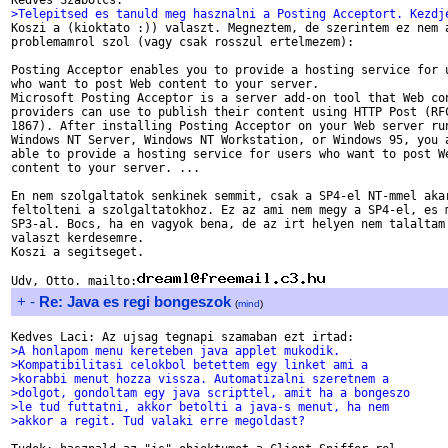
>Telepitsed es tanuld meg hasznalni a Posting Acceptort. Kezdj

Koszi a (kioktato :)) valaszt. Megneztem, de szerintem ez nem a
problemamrol szol (vagy csak rosszul ertelmezem):

Posting Acceptor enables you to provide a hosting service for u
who want to post Web content to your server.

Microsoft Posting Acceptor is a server add-on tool that Web con
providers can use to publish their content using HTTP Post (RFC
1867). After installing Posting Acceptor on your Web server run
Windows NT Server, Windows NT Workstation, or Windows 95, you a
able to provide a hosting service for users who want to post We
content to your server. ...

En nem szolgaltatok senkinek semmit, csak a SP4-el NT-mmel akar
feltolteni a szolgaltatokhoz. Ez az ami nem megy a SP4-el, es m
SP3-al. Bocs, ha en vagyok bena, de az irt helyen nem talaltam 
valaszt kerdesemre.

Koszi a segitseget.

Udv, Otto. mailto:
+
-
Re: Java es regi bongeszok
(
mind
)
>A honlapom menu kereteben java applet mukodik.
>Kompatibilitasi celokbol betettem egy linket ami a 
>korabbi menut hozza vissza. Automatizalni szeretnem a 
>dolgot, gondoltam egy java scripttel, amit ha a bongeszo 
>le tud futtatni, akkor betolti a java-s menut, ha nem 
>akkor a regit. Tud valaki erre megoldast?