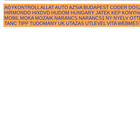
AGYKONTROLL
ALLAT
AUTO
AZSIA
BUDAPEST
CODER
DOS
HIRMONDO
HIXDVD
HUDOM
HUNGARY
JATEK
KEP
KONYH
MOBIL
MOKA
MOZAIK
NARANCS
NARANCS1
NY
NYELV
OTT
TANC
TIPP
TUDOMANY
UK
UTAZAS
UTLEVEL
VITA
WEBMES