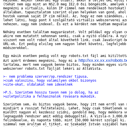
Majdnem. Amikor lekérdez egy oldalt, akkor a teljes URL küldi k
(tehát nem úgy mint an NS2.0 meg IE2.0 õsi böngészõk, amelyek n
megnézni a virtuális, külön IP címmel nem rendelkezõ hostokat).
általában, tapasztalatom szerint olyan helyeken van gond, ahol 
hostok vannak saját IP cím nélkül. Az, hogy ez nem szándékos, a
lehet látni, hogy pont X szolgáltató virtuális webszerverei azo
nehezen, vagy nem indexel. És ezt a kérdést nem tudtam megválas
Néhány esetben találtam magyarázatot. Volt például egy olyan cé
akire nem mutatott sehonnan senki, csak a nyitó oldalra. A nyit
viszont nem volt robot által követhetõ link, csak JavaScript-be
URL-ek. Ezt pedig elvileg sem nagyon lehet követni, legfeljebb 
módszerekkel.

Egy másik esetben pedig volt egy robots.txt fájl ami kitiltotta
http://xx.xx.xx.xx/robots.tx
Azt azért érdemes megnézni, hogy mi a 
tartalma, mert nem vagyok benne biztos, hogy minden egyes virtu
webszerver robots.txt fájlját lekéri az AltaVista.

>- nem problema szerver/op.rendszer tipusa,
>csak valoszinu, hogy valamilyen okbol bizonyos 
>site-okat, oldalakat nem idexelnek 
>P.S. Szerintem hosszu tavon nem jo dolog, ha az 
>uzletpolitika a felhasznalok rovasara mukodik.
Szerintem sem, és biztos vagyok benne, hogy itt nem errõl van s
mindjárt a rosszat feltételezni. Lehet, hogy csak töketlenek va
mielõtt nagyon el kezdessz szidni, gondold meg, hogy mekkora vo
legnagyobb rendszer amit eddig debuggoltál. A Vizsla-n 3,000,00
felindexelve, és naponta több, mint 150,000 kérést szolgál ki. 
számmal nem árultam el titkot, ez Szakadát István szájából hang