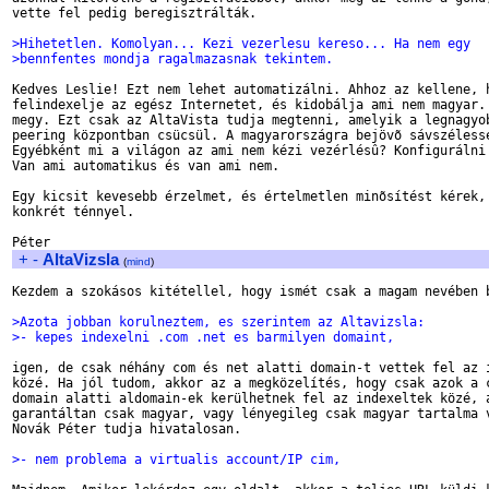
vette fel pedig beregisztrálták.

>Hihetetlen. Komolyan... Kezi vezerlesu kereso... Ha nem egy 
>bennfentes mondja ragalmazasnak tekintem.
Kedves Leslie! Ezt nem lehet automatizálni. Ahhoz az kellene, h
felindexelje az egész Internetet, és kidobálja ami nem magyar. 
megy. Ezt csak az AltaVista tudja megtenni, amelyik a legnagyob
peering központban csücsül. A magyarországra bejövõ sávszélessé
Egyébként mi a világon az ami nem kézi vezérlésû? Konfigurálni 
Van ami automatikus és van ami nem. 

Egy kicsit kevesebb érzelmet, és értelmetlen minõsítést kérek, 
konkrét ténnyel.

+
-
AltaVizsla
(
mind
)
Kezdem a szokásos kitétellel, hogy ismét csak a magam nevében b
>Azota jobban korulneztem, es szerintem az Altavizsla:
>- kepes indexelni .com .net es barmilyen domaint,
igen, de csak néhány com és net alatti domain-t vettek fel az i
közé. Ha jól tudom, akkor az a megközelítés, hogy csak azok a c
domain alatti aldomain-ek kerülhetnek fel az indexeltek közé, a
garantáltan csak magyar, vagy lényegileg csak magyar tartalma v
Novák Péter tudja hivatalosan.

>- nem problema a virtualis account/IP cim,