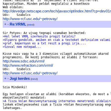
Tudok: hasznald az "is" objektumot a Client Sniffer-rel

kapcsolatban. Minden peldat megtalalsz a kovetkezo

http://devedge.netscape.com/tech/javascript/index.html?cp=dev0
http://www-rcf.usc.edu/~petrovay/
+
-
Re:VRML
(
mind
)
>Hol lehet VRML szerkeszto progit talalni?
>Olyanra gondolok, amiben en csak a testeket definialom valami
>graf. kepernyon es a txt reszt a progi irja.... 
>Szoval nem notepad...
Kisse naiv vagy ha a 3 dimenzios vilagot automatikusan akarod

http://www.sdsc.edu/vrml/
http://www.refraction.com/vrml/
http://www-rcf.usc.edu/~petrovay/
+
-
Jogi kerdes
(
mind
)
Szia Mindenki!

Egy honlapon olvastam az alabbi (korabban ekezetes, de most a l
>A Tisza Volan Reszvenytarsaság internetes menetrendi oldalair

linkek elhelyezesehez csak a Tisza >Volan Reszvenytarsasag enge
lehetseges.
