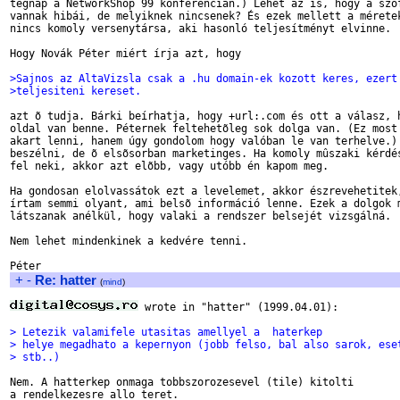
tegnap a NetworkShop 99 konferencián.) Lehet az is, hogy a szof
vannak hibái, de melyiknek nincsenek? És ezek mellett a méretek
nincs komoly versenytársa, aki hasonló teljesítményt elvinne.

Hogy Novák Péter miért írja azt, hogy

>Sajnos az AltaVizsla csak a .hu domain-ek kozott keres, ezert
>teljesiteni kereset.
azt õ tudja. Bárki beírhatja, hogy +url:.com és ott a válasz, h
oldal van benne. Péternek feltehetõleg sok dolga van. (Ez most 
akart lenni, hanem úgy gondolom hogy valóban le van terhelve.) 
beszélni, de õ elsõsorban marketinges. Ha komoly mûszaki kérdés
fel neki, akkor azt elõbb, vagy utóbb én kapom meg.

Ha gondosan elolvassátok ezt a levelemet, akkor észrevehetitek,
írtam semmi olyant, ami belsõ információ lenne. Ezek a dolgok m
látszanak anélkül, hogy valaki a rendszer belsejét vizsgálná.

Nem lehet mindenkinek a kedvére tenni.

+
-
Re: hatter
(
mind
)
 wrote in "hatter" (1999.04.01):

> Letezik valamifele utasitas amellyel a  haterkep
> helye megadhato a kepernyon (jobb felso, bal also sarok, ese
> stb..)
Nem. A hatterkep onmaga tobbszorozesevel (tile) kitolti 

a rendelkezesre allo teret.
