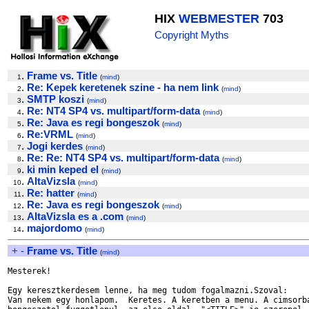
HIX
WEBMESTER
703
Copyright Myths
.
Frame vs. Title
1
(
mind
)
.
Re: Kepek keretenek szine - ha nem link
2
(
mind
)
.
SMTP koszi
3
(
mind
)
.
Re: NT4 SP4 vs. multipart/form-data
4
(
mind
)
.
Re: Java es regi bongeszok
5
(
mind
)
.
Re:VRML
6
(
mind
)
.
Jogi kerdes
7
(
mind
)
.
Re: Re: NT4 SP4 vs. multipart/form-data
8
(
mind
)
.
ki min keped el
9
(
mind
)
.
AltaVizsla
10
(
mind
)
.
Re: hatter
11
(
mind
)
.
Re: Java es regi bongeszok
12
(
mind
)
.
AltaVizsla es a .com
13
(
mind
)
.
majordomo
14
(
mind
)
+
-
Frame vs. Title
(
mind
)
Mesterek!

Egy keresztkerdesem lenne, ha meg tudom fogalmazni.Szoval:

Van nekem egy honlapom.  Keretes. A keretben a menu. A cimsorba