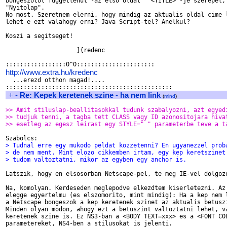
bongeszotol fuggetlenul -az elso oldal  "<TITLE>"-je szerepel, 
"Nyitolap".

No most. Szeretnem elerni, hogy mindig az aktualis oldal cime l
lehet e ezt valahogy erni? Java Script-tel? Anelkul?

Koszi a segitseget!

                    ]{redenc

http://www.extra.hu/kredenc

  ...erezd otthon magad!....

+
-
Re: Kepek keretenek szine - ha nem link
(
mind
)
>> Amit stiluslap-beallitasokkal tudunk szabalyozni, azt egyed
>> tudjuk tenni, a tagba tett CLASS vagy ID azonositojara hiva
>> esetleg az egesz leirast egy STYLE=" " parameterbe teve a t
> Tudnal erre egy mukodo peldat kozzetenni? En ugyanezzel prob
> de nem ment. Mint elozo cikkemben irtam, egy kep keretszinet
> tudom valtoztatni, mikor az egyben egy anchor is.
Latszik, hogy en elsosorban Netscape-pel, te meg IE-vel dolgozo
Na, komolyan. Kerdeseden meglepodve elkezdtem kiserletezni. Az 
elegge egyertelmu (es elszomorito, mint mindig): Ha a kep nem l
a Netscape bongeszok a kep keretenek szinet az aktualis betuszi
Minden olyan modon, ahogy ezt a betuszint valtoztatni lehet, va
keretenek szine is. Ez NS3-ban a <BODY TEXT=xxx> es a <FONT COL
parametereket, NS4-ben a stilusokat is jelenti.
