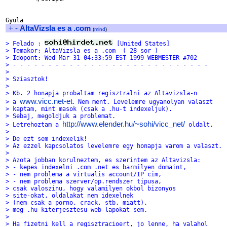
+
-
AltaVizsla es a .com
(
mind
)
> Felado : 
 [United States]
> Temakor: AltaVizsla es a .com	 ( 28 sor )
> Idopont: Wed Mar 31 04:33:59 EST 1999 WEBMESTER #702
> - - - - - - - - - - - - - - - - - - - - - - - - - - - -
> 
> Sziasztok!
> 
> Kb. 2 honapja probaltam regisztralni az Altavizsla-n
www.vicc.net-et.
> a 
 Nem ment. Levelemre ugyanolyan valaszt 
> kaptam, mint masok (csak a .hu-t indexeljuk).
> Sebaj, megoldjuk a problemat. 
http://www.elender.hu/~sohi/vicc_net/
> Letrehoztam a 
 oldalt.
> 
> De ezt sem indexelik!
> Az ezzel kapcsolatos levelemre egy honapja varom a valaszt.
> 
> Azota jobban korulneztem, es szerintem az Altavizsla:
> - kepes indexelni .com .net es barmilyen domaint,
> - nem problema a virtualis account/IP cim,
> - nem problema szerver/op.rendszer tipusa,
> csak valoszinu, hogy valamilyen okbol bizonyos 
> site-okat, oldalakat nem idexelnek 
> (nem csak a porno, crack, stb. miatt), 
> meg .hu kiterjesztesu web-lapokat sem.
> 
> Ha fizetni kell a regisztracioert, jo lenne, ha valahol 