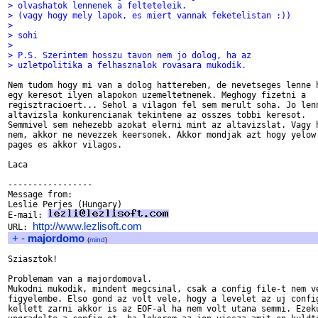
> olvashatok lennenek a felteteleik.
> (vagy hogy mely lapok, es miert vannak feketelistan :))
> 
> sohi
> 
> P.S. Szerintem hosszu tavon nem jo dolog, ha az 
> uzletpolitika a felhasznalok rovasara mukodik.
Nem tudom hogy mi van a dolog hattereben, de nevetseges lenne h
egy keresot ilyen alapokon uzemeltetnenek. Meghogy fizetni a 

regisztracioert... Sehol a vilagon fel sem merult soha. Jo lenn
altavizsla konkurencianak tekintene az osszes tobbi keresot. 

Semmivel sem nehezebb azokat elerni mint az altavizslat. Vagy h
nem, akkor ne nevezzek keersonek. Akkor mondjak azt hogy yelow 
pages es akkor vilagos.

Laca

-----------------

Message from:

Leslie Perjes (Hungary)

E-mail: 
http://www.lezlisoft.com
URL: 
+
-
majordomo
(
mind
)
Sziasztok!

Problemam van a majordomoval.

Mukodni mukodik, mindent megcsinal, csak a config file-t nem ve
figyelembe. Elso gond az volt vele, hogy a levelet az uj config
kellett zarni akkor is az EOF-al ha nem volt utana semmi. Ezeku