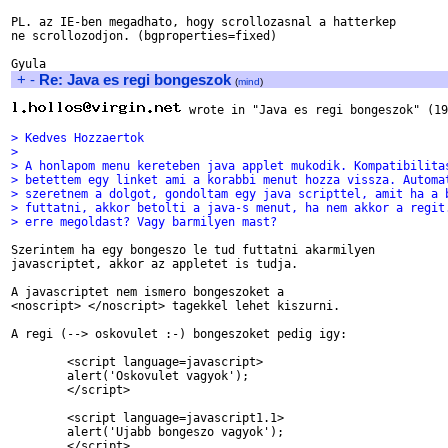
PL. az IE-ben megadhato, hogy scrollozasnal a hatterkep

ne scrollozodjon. (bgproperties=fixed)

+
-
Re: Java es regi bongeszok
(
mind
)
 wrote in "Java es regi bongeszok" (19
> Kedves Hozzaertok
> 
> A honlapom menu kereteben java applet mukodik. Kompatibilita
> betettem egy linket ami a korabbi menut hozza vissza. Automa
> szeretnem a dolgot, gondoltam egy java scripttel, amit ha a 
> futtatni, akkor betolti a java-s menut, ha nem akkor a regit
> erre megoldast? Vagy barmilyen mast?
Szerintem ha egy bongeszo le tud futtatni akarmilyen

javascriptet, akkor az appletet is tudja.

A javascriptet nem ismero bongeszoket a 

<noscript> </noscript> tagekkel lehet kiszurni.

A regi (--> oskovulet :-) bongeszoket pedig igy:

	<script language=javascript>

	alert('Oskovulet vagyok');

	</script>

	<script language=javascript1.1>

	alert('Ujabb bongeszo vagyok');

	</script>
