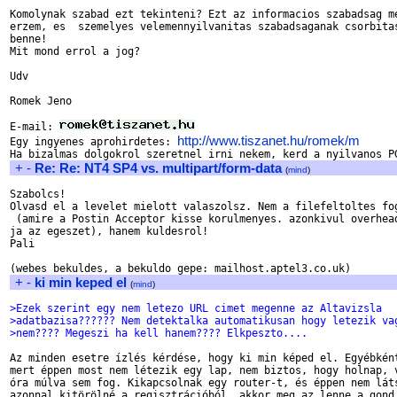
Komolynak szabad ezt tekinteni? Ezt az informacios szabadsag me
erzem, es  szemelyes velemennyilvanitas szabadsaganak csorbitas
benne!

Mit mond errol a jog?

Udv

Romek Jeno

E-mail: 
http://www.tiszanet.hu/romek/m
Egy ingyenes aprohirdetes: 
+
-
Re: Re: NT4 SP4 vs. multipart/form-data
(
mind
)
Szabolcs!

Olvasd el a levelet mielott valaszolsz. Nem a filefeltoltes fog
 (amire a Postin Acceptor kisse korulmenyes. azonkivul overhead
ja az egeszet), hanem kuldesrol!

Pali

+
-
ki min keped el
(
mind
)
>Ezek szerint egy nem letezo URL cimet megenne az Altavizsla 
>adatbazisa?????? Nem detektalka automatikusan hogy letezik va
>nem???? Megeszi ha kell hanem???? Elkpeszto....
Az minden esetre ízlés kérdése, hogy ki min képed el. Egyébként
mert éppen most nem létezik egy lap, nem biztos, hogy holnap, v
óra múlva sem fog. Kikapcsolnak egy router-t, és éppen nem láts
azonnal kitörölné a regisztrációból, akkor meg az lenne a gond,