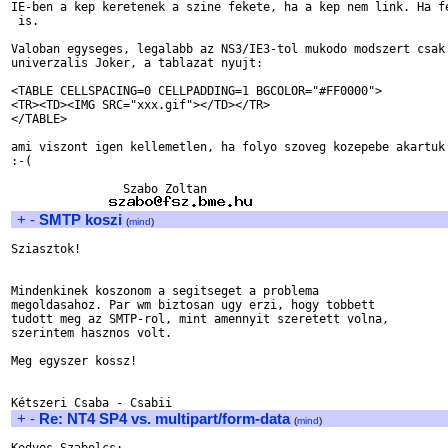
IE-ben a kep keretenek a szine fekete, ha a kep nem link. Ha fe
 is.

Valoban egyseges, legalabb az NS3/IE3-tol mukodo modszert csak 
univerzalis Joker, a tablazat nyujt:

<TABLE CELLSPACING=0 CELLPADDING=1 BGCOLOR="#FF0000">

<TR><TD><IMG SRC="xxx.gif"></TD></TR>

</TABLE>

ami viszont igen kellemetlen, ha folyo szoveg kozepebe akartuk 
:-(

		Szabo Zoltan

+
-
SMTP koszi
(
mind
)
Sziasztok!

Mindenkinek koszonom a segitseget a problema

megoldasahoz. Par wm biztosan ugy erzi, hogy tobbett

tudott meg az SMTP-rol, mint amennyit szeretett volna,

szerintem hasznos volt.

Meg egyszer kossz!

+
-
Re: NT4 SP4 vs. multipart/form-data
(
mind
)