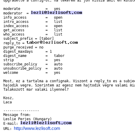
upgradelte a config-ot, ha lekerem az jon vissza amit en kuldte
moderate            =   yes

moderator  = 
info_access         =   open

intro_access        =   list

index_access        =   open

get_access          =   list

who_access          =   list

subject_prefix = [tabor] 

reply_to = 
purge_received = no

digest_maxdays      = 1

digest_name         =   tabor

strip               =   yes

subscribe_policy    =   auto

unsubscribe_policy  =   auto

welcome             =   yes

Most, ez a tartalma a confignak. Viszont a reply_to es a subjec
hajodik vegre. Szerintem az egesz nem hajtodik vegre valami mia
Talakozott mar valaki ilyennel?

Kosz,

Laca

-----------------

Message from:

Leslie Perjes (Hungary)

E-mail: 
http://www.lezlisoft.com
URL: 