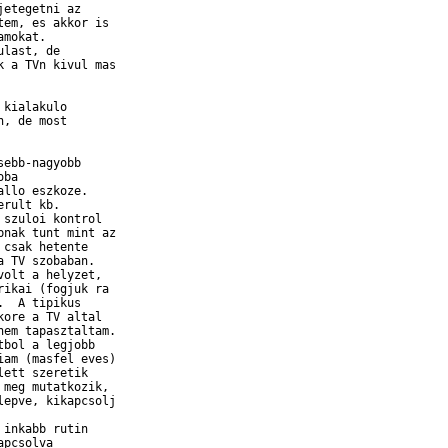
etegetni az

em, es akkor is

mokat.

last, de

 a TVn kivul mas

kialakulo

, de most

ebb-nagyobb

ba

llo eszkoze.

rult kb.

szuloi kontrol

nak tunt mint az

csak hetente

 TV szobaban.  

olt a helyzet,

ikai (fogjuk ra

  A tipikus

ore a TV altal

em tapasztaltam.

bol a legjobb

am (masfel eves)

ett szeretik

meg mutatkozik,

epve, kikapcsolj

inkabb rutin

pcsolva
