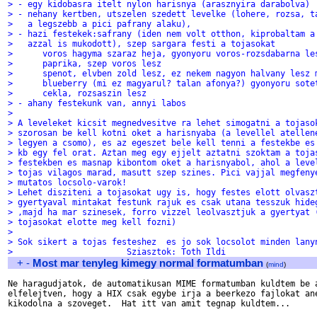
> - egy kidobasra itelt nylon harisnya (arasznyira darabolva)
> - nehany kertben, utszelen szedett levelke (lohere, rozsa, t
>   a legszebb a pici pafrany alaku), 
> - hazi festekek:safrany (iden nem volt otthon, kiprobaltam a
>   azzal is mukodott), szep sargara festi a tojasokat
>      voros hagyma szaraz heja, gyonyoru voros-rozsdabarna le
>      paprika, szep voros lesz
>      spenot, elvben zold lesz, ez nekem nagyon halvany lesz 
>      blueberry (mi ez magyarul? talan afonya?) gyonyoru sote
>      cekla, rozsaszin lesz
> - ahany festekunk van, annyi labos
> 
> A leveleket kicsit megnedvesitve ra lehet simogatni a tojaso
> szorosan be kell kotni oket a harisnyaba (a levellel atellen
> legyen a csomo), es az egeszet bele kell tenni a festekbe es
> kb egy fel orat. Aztan meg egy ejjelt aztatni szoktam a toja
> festekben es masnap kibontom oket a harisnyabol, ahol a leve
> tojas vilagos marad, masutt szep szines. Pici vajjal megfeny
> mutatos locsolo-varok!
> Lehet disziteni a tojasokat ugy is, hogy festes elott olvasz
> gyertyaval mintakat festunk rajuk es csak utana tesszuk hide
> ,majd ha mar szinesek, forro vizzel leolvasztjuk a gyertyat 
> tojasokat elotte meg kell fozni)
> 
> Sok sikert a tojas festeshez  es jo sok locsolot minden lany
>                       Sziasztok: Toth Ildi
+
-
Most mar tenyleg kimegy normal formatumban
(
mind
)
Ne haragudjatok, de automatikusan MIME formatumban kuldtem be a
elfelejtven, hogy a HIX csak egybe irja a beerkezo fajlokat ane
kikodolna a szoveget.  Hat itt van amit tegnap kuldtem...
