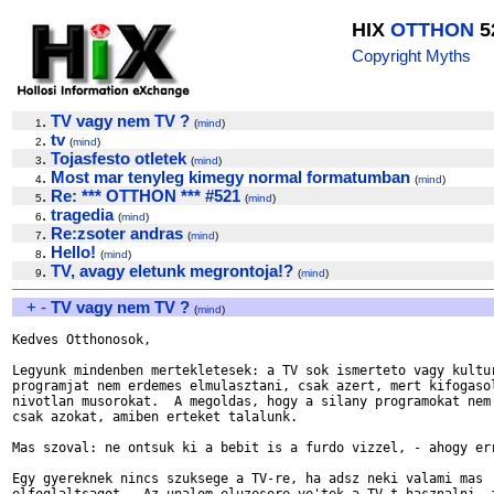
HIX
OTTHON
5
Copyright Myths
.
TV vagy nem TV ?
1
(
mind
)
.
tv
2
(
mind
)
.
Tojasfesto otletek
3
(
mind
)
.
Most mar tenyleg kimegy normal formatumban
4
(
mind
)
.
Re: *** OTTHON *** #521
5
(
mind
)
.
tragedia
6
(
mind
)
.
Re:zsoter andras
7
(
mind
)
.
Hello!
8
(
mind
)
.
TV, avagy eletunk megrontoja!?
9
(
mind
)
+
-
TV vagy nem TV ?
(
mind
)
Kedves Otthonosok,

Legyunk mindenben mertekletesek: a TV sok ismerteto vagy kultur
programjat nem erdemes elmulasztani, csak azert, mert kifogasol
nivotlan musorokat.  A megoldas, hogy a silany programokat nem 
csak azokat, amiben erteket talalunk.

Mas szoval: ne ontsuk ki a bebit is a furdo vizzel, - ahogy err
Egy gyereknek nincs szuksege a TV-re, ha adsz neki valami mas 
