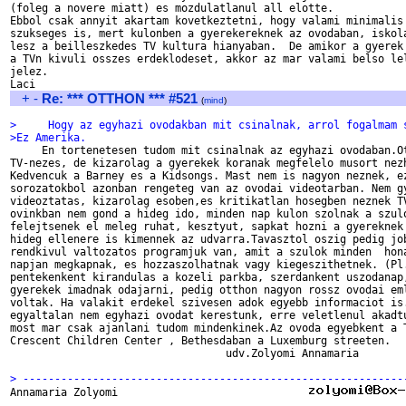
(foleg a novere miatt) es mozdulatlanul all elotte.

Ebbol csak annyit akartam kovetkeztetni, hogy valami minimalis 
szukseges is, mert kulonben a gyerekereknek az ovodaban, iskola
lesz a beilleszkedes TV kultura hianyaban.  De amikor a gyerek 
a TVn kivuli osszes erdeklodeset, akkor az mar valami belso lel
jelez.

+
-
Re: *** OTTHON *** #521
(
mind
)
>     Hogy az egyhazi ovodakban mit csinalnak, arrol fogalmam 
>Ez Amerika.

     En tortenetesen tudom mit csinalnak az egyhazi ovodaban.Ot
TV-nezes, de kizarolag a gyerekek koranak megfelelo musort nezh
Kedvencuk a Barney es a Kidsongs. Mast nem is nagyon neznek, ez
sorozatokbol azonban rengeteg van az ovodai videotarban. Nem gy
videoztatas, kizarolag esoben,es kritikatlan hosegben neznek TV
ovinkban nem gond a hideg ido, minden nap kulon szolnak a szulo
felejtsenek el meleg ruhat, kesztyut, sapkat hozni a gyereknek 
hideg ellenere is kimennek az udvarra.Tavasztol oszig pedig job
rendkivul valtozatos programjuk van, amit a szulok minden  hona
napjan megkapnak, es hozzaszolhatnak vagy kiegeszithetnek. (Pl.
pentekenkent kirandulas a kozeli parkba, szerdankent uszodanap,
gyerekek imadnak odajarni, pedig otthon nagyon rossz ovodai eml
voltak. Ha valakit erdekel szivesen adok egyebb informaciot is.
egyaltalan nem egyhazi ovodat kerestunk, erre veletlenul akadtu
most mar csak ajanlani tudom mindenkinek.Az ovoda egyebkent a T
Crescent Children Center , Bethesdaban a Luxemburg streeten.   
                                  udv.Zolyomi Annamaria

> ------------------------------------------------------------

Annamaria Zolyomi                              