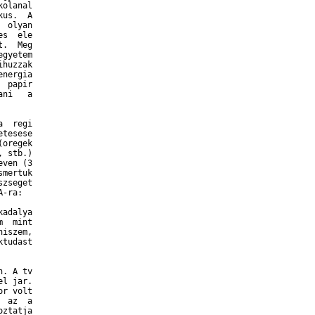
olanal

us.  A

 olyan

s  ele

.  Meg

gyetem

huzzak

nergia

 papir

ni   a

  regi

tesese

oregek

 stb.)

ven (3

mertuk

zseget

-ra:

adalya

  mint

iszem,

tudast

. A tv

l jar.

r volt

 az  a

ztatja
