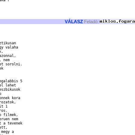
ka'r 

VÁLASZ
Feladó:
tikusan

y valaha 

, 

zonnal, 

 nem 

t sorolni.

k 

galabbis 5 

l lehet 

szbikusok 

 

nnek kora

ozatok,

t 1 

os.

 filmek,

ruen nem 

 a tevenek 

tt, 

megy a 
