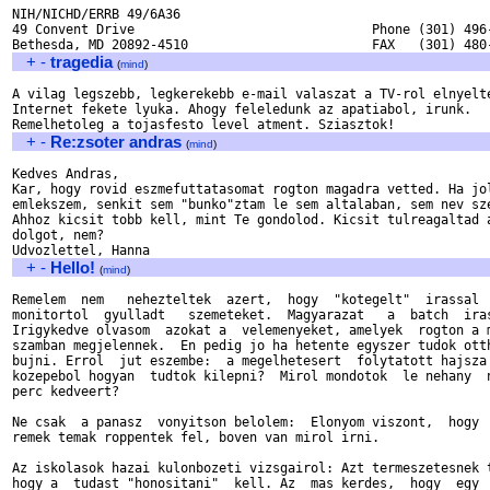
NIH/NICHD/ERRB 49/6A36                          

49 Convent Drive                               Phone (301) 496-
+
-
tragedia
(
mind
)
A vilag legszebb, legkerekebb e-mail valaszat a TV-rol elnyelte
Internet fekete lyuka. Ahogy feleledunk az apatiabol, irunk.

+
-
Re:zsoter andras
(
mind
)
Kedves Andras,

Kar, hogy rovid eszmefuttatasomat rogton magadra vetted. Ha jol
emlekszem, senkit sem "bunko"ztam le sem altalaban, sem nev sze
Ahhoz kicsit tobb kell, mint Te gondolod. Kicsit tulreagaltad a
dolgot, nem?  

+
-
Hello!
(
mind
)
Remelem  nem   nehezteltek  azert,  hogy  "kotegelt"  irassal  
monitortol  gyulladt   szemeteket.  Magyarazat   a  batch  iras
Irigykedve olvasom  azokat a  velemenyeket, amelyek  rogton a m
szamban megjelennek.  En pedig jo ha hetente egyszer tudok otth
bujni. Errol  jut eszembe:  a megelhetesert  folytatott hajsza 
kozepebol hogyan  tudtok kilepni?  Mirol mondotok  le nehany  n
perc kedveert?

Ne csak  a panasz  vonyitson belolem:  Elonyom viszont,  hogy  
remek temak roppentek fel, boven van mirol irni.

Az iskolasok hazai kulonbozeti vizsgairol: Azt termeszetesnek t
hogy a  tudast "honositani"  kell. Az  mas kerdes,  hogy  egy  