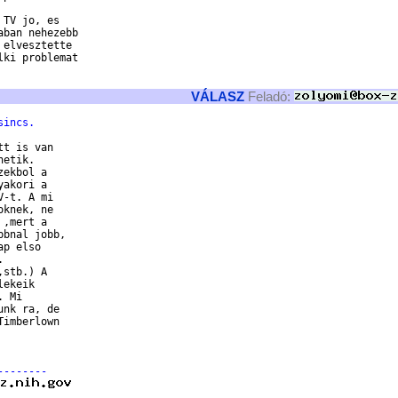
TV jo, es 

ban nehezebb

elvesztette

ki problemat

VÁLASZ
Feladó:
sincs.
t is van

etik.

ekbol a

akori a

-t. A mi

knek, ne

,mert a

bnal jobb,

p elso



stb.) A

ekeik

 Mi

nk ra, de

imberlown

            

--------