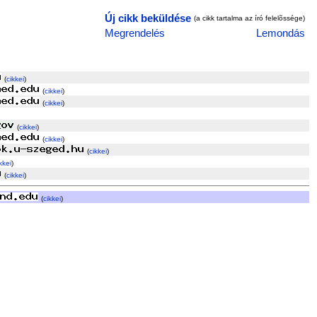
Új cikk beküldése
(a cikk tartalma az író felelõssége)
Megrendelés
Lemondás
(
cikkei
)
(
cikkei
)
(
cikkei
)
(
cikkei
)
(
cikkei
)
(
cikkei
)
kkei
)
(
cikkei
)
(
cikkei
)