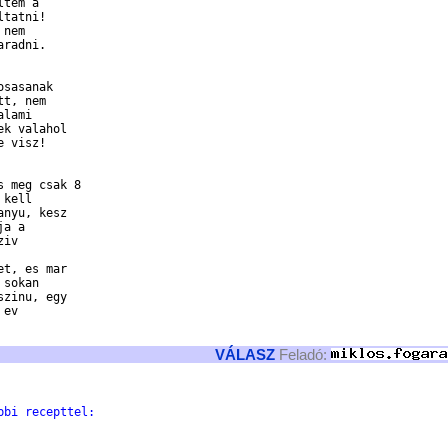
tem a 

tatni! 

nem 

radni.

sasanak 

t, nem 

lami 

k valahol 

 visz!

 meg csak 8 

kell 

nyu, kesz 

a a 

iv 

t, es mar 

sokan 

zinu, egy 

ev 

VÁLASZ
Feladó:
bbi recepttel: