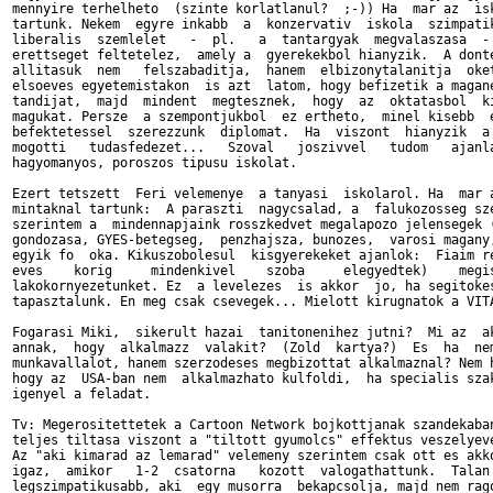
mennyire terhelheto  (szinte korlatlanul?  ;-)) Ha  mar az  isk
tartunk. Nekem  egyre inkabb  a  konzervativ  iskola  szimpatik
liberalis  szemlelet   -  pl.   a  tantargyak  megvalaszasa  - 
erettseget feltetelez,  amely a  gyerekekbol hianyzik.  A donte
allitasuk  nem   felszabaditja,  hanem  elbizonytalanitja  oket
elsoeves egyetemistakon  is azt  latom, hogy befizetik a magane
tandijat,  majd  mindent  megtesznek,  hogy  az  oktatasbol  ki
magukat. Persze  a szempontjukbol  ez ertheto,  minel kisebb  e
befektetessel  szerezzunk  diplomat.  Ha  viszont  hianyzik  a 
mogotti   tudasfedezet...   Szoval   joszivvel   tudom   ajanla
hagyomanyos, poroszos tipusu iskolat.

Ezert tetszett  Feri velemenye  a tanyasi  iskolarol. Ha  mar a
mintaknal tartunk:  A paraszti  nagycsalad, a  falukozosseg sze
szerintem a  mindennapjaink rosszkedvet megalapozo jelensegek (
gondozasa, GYES-betegseg,  penzhajsza, bunozes,  varosi magany,
egyik fo  oka. Kikuszobolesul  kisgyerekeket ajanlok:  Fiaim re
eves    korig     mindenkivel    szoba     elegyedtek)    megis
lakokornyezetunket. Ez  a levelezes  is akkor  jo, ha segitokes
tapasztalunk. En meg csak csevegek... Mielott kirugnatok a VITA
Fogarasi Miki,  sikerult hazai  tanitonenihez jutni?  Mi az  ak
annak,  hogy  alkalmazz  valakit?  (Zold  kartya?)  Es  ha  nem
munkavallalot, hanem szerzodeses megbizottat alkalmaznal? Nem h
hogy az  USA-ban nem  alkalmazhato kulfoldi,  ha specialis szak
igenyel a feladat.

Tv: Megerositettetek a Cartoon Network bojkottjanak szandekaban
teljes tiltasa viszont a "tiltott gyumolcs" effektus veszelyeve
Az "aki kimarad az lemarad" velemeny szerintem csak ott es akko
igaz,  amikor   1-2  csatorna   kozott  valogathattunk.  Talan 
legszimpatikusabb, aki  egy musorra  bekapcsolja, majd nem rago