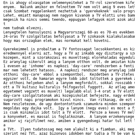
En is ahogy olvasgatom velemenyeiteket a TV-rol szeretnem kifej
enyem.  Nalunk amikor en felnottem TV nem volt amig 9 eves lett
csak Szombat reggelenkent nezhettuk a 'gyerekeknek' valo progra
Lehet, emiatt manapsag nem nagyon kivanom a TV elotti ures bamu
megesik ha nincs semmi teendo, eppugyan lefagyok mint azok akik
t

nem tudnak elvezni.

Lenyegtelen hansulyozni a Magyarorszagi 60-as es 70-es evekben 
24-oras TV szolgaltatas befolyasat a TV szokasok kialakulasaban
hogy mas orszagban elek, mas normakat kell kovetni.

Gyerekeimmel is probaltam a TV fontossagat lecsokkenteni es kis
eredmennyel elerni azt, hogy a TV az inkabb egy disztargy a szo
kozepen, mint a szorakozasi es muveltsegi elorehaladas egyedula
Ez aranylag sikerult amig a lanyom otthon volt, de amiutan kike
1 evesen az 'inhome' es napkozi 'day-care' rendszerben a fenti 
mar nem lehetett hatasos.  A napkozi rendszer meg aranylag jobb
otthoni 'day-care' ebbol a szempontbol.  Kezdetben a TV-ztetes 
egyszer volt, de hamaran egyre tobb idot toltottek a gyerekek a
Az otthoni helyeken ahol a lanyom megfordult, sokkal rosszabb v
ott a TV kultusz kulturalis felfogastol fuggott.  Az atlag amer
egyetemet vegzett es muvelt) legalabb elul 3-4 orat a TV elott.
day-care szolgaltatonak aki kozepiskolat befejezte, nagy erdekk
sugarzott napi programokon kivul nincs.  Van ritkasag, de ezt n
Nem reszletezem, de ugy dontontottunk szamunkra minden szempont
megoldas egy dajka volt.  Igy a lanyom (negy eves) es most a fi
is csak minimalis idot tolt a TV elott.  Persze a keves TV mell
a konyveket, es massal is foglalkoznak.  A lanyom erzekenysege 
amikor uj rajzfilmet nez, amiben a gyengedsegi hatar tul lett l
a

a TVt.  Ilyen tudatossag meg nem alakult ki a fiamban, aki meg 
szerint nez TVt, azaz bizonyos idokben mar tudja a TV be van ka