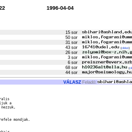
22
1996-04-04
15 sor
50 sor
31 sor
43 sor
(
cikkei
)
26 sor
3 sor
6 sor
68 sor
(
ci
44 sor
VÁLASZ
Feladó:
alis 

juk a 

nezzuk, 

efele mondjak.
