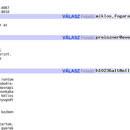
4067

VÁLASZ
Feladó:
 az

VÁLASZ
Feladó:
 

rint. 

 

VÁLASZ
Feladó:
rontom

modra:

asnapi

onkaba

kellos

yugodt

kozben

artom,

gyerek
