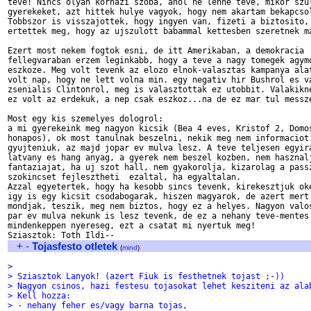
teve! Nincs olyan korhazi szoba, ahol ne lenne teve, mikor szul
gyerekeket, azt hittek hulye vagyok, hogy nem akartam bekapcsol
Tobbszor is visszajottek, hogy ingyen van, fizeti a biztosito, 
ertettek meg, hogy az ujszulott babammal kettesben szeretnek ma
Ezert most nekem fogtok esni, de itt Amerikaban, a demokracia 

fellegvaraban erzem leginkabb, hogy a teve a nagy tomegek agymo
eszkoze. Meg volt tevenk az elozo elnok-valasztas kampanya alat
volt nap, hogy ne lett volna min. egy negativ hir Bushrol es va
zsenialis Clintonrol, meg is valasztottak ez utobbit. Valakikne
ez volt az erdekuk, a nep csak eszkoz...na de ez mar tul messze
Most egy kis szemelyes dologrol:

a mi gyerekeink meg nagyon kicsik (Bea 4 eves, Kristof 2, Domos
honapos), ok most tanulnak beszelni, nekik meg nem informaciot 
gyujteniuk, az majd jopar ev mulva lesz. A teve teljesen egyira
latvany es hang anyag, a gyerek nem beszel kozben, nem hasznalj
fantaziajat, ha uj szot hall, nem gyakorolja, kizarolag a passz
szokincset fejlesztheti  ezaltal, ha egyaltalan. 

Azzal egyetertek, hogy ha kesobb sincs tevenk, kirekesztjuk oke
igy is egy kicsit csodabogarak, hiszen magyarok, de azert mert 
mondjak, teszik, meg nem biztos, hogy ez a helyes. Nagyon valos
par ev mulva nekunk is lesz tevenk, de ez a nehany teve-mentes 
mindenkeppen nyereseg, ezt a csatat mi nyertuk meg!

+
-
Tojasfesto otletek
(
mind
)
> 
> Sziasztok Lanyok! (azert Fiuk is festhetnek tojast ;-))
> Nagyon csinos, hazi festesu tojasokat lehet kesziteni az ala
> Kell hozza:
> - nehany feher es/vagy barna tojas, 