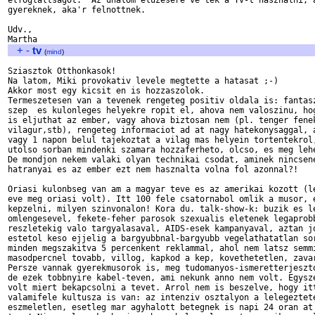
elfoglaltsagot.  Az unalom eluzesere ve'tek a TV-t hasznalni, a
gyereknek, aka'r felnottnek.  

Udv.,

+
-
tv
(
mind
)
Sziasztok Otthonkasok!

Na latom, Miki provokativ levele megtette a hatasat ;-)

Akkor most egy kicsit en is hozzaszolok.

Termeszetesen van a tevenek rengeteg positiv oldala is: fantasz
szep  es kulonleges helyekre ropit el, ahova nem valoszinu, hog
is eljuthat az ember, vagy ahova biztosan nem (pl. tenger fenek
vilagur,stb), rengeteg informaciot ad at nagy hatekonysaggal, a
vagy 1 napon belul tajekoztat a vilag mas helyein tortentekrol,
utolso sorban mindenki szamara hozzaferheto, olcso, es meg lehe
De mondjon nekem valaki olyan technikai csodat, aminek nincsene
hatranyai es az ember ezt nem hasznalta volna fol azonnal?!

Oriasi kulonbseg van am a magyar teve es az amerikai kozott (le
eve meg oriasi volt). Itt 100 fele csatornabol omlik a musor, e
kepzelni, milyen szinvonalon! Kora du. talk-show-k: buzik es le
omlengesevel, fekete-feher parosok szexualis eletenek legaprobb
reszletekig valo targyalasaval, AIDS-esek kampanyaval, aztan jo
estetol keso ejjelig a bargyubbnal-bargyubb vegelathatatlan sor
minden megszakitva 5 percenkent reklammal, ahol nem latsz semmi
masodpercnel tovabb, villog, kapkod a kep, kovethetetlen, zavar
Persze vannak gyerekmusorok is, meg tudomanyos-ismeretterjeszto
de ezek tobbnyire kabel-teven, ami nekunk anno nem volt. Egysze
volt miert bekapcsolni a tevet. Arrol nem is beszelve, hogy itt
valamifele kultusza is van: az intenziv osztalyon a lelegeztete
eszmeletlen, esetleg mar agyhalott betegnek is napi 24 oran at 