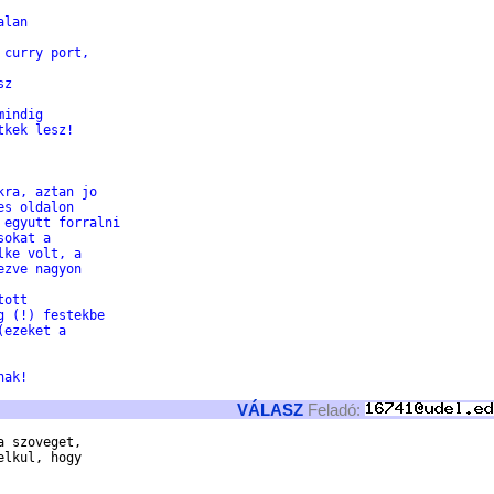
alan 
 curry port,
sz
mindig
tkek lesz!
kra, aztan jo 
es oldalon 
 egyutt forralni
sokat a 
lke volt, a 
ezve nagyon 
tott 
g (!) festekbe
(ezeket a 
nak!
VÁLASZ
Feladó:
 szoveget,

lkul, hogy
