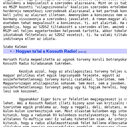
elkuldeni a kepviseloit a szerzodes alairasara. Mint on is tudj
es MSZP kozotti "vilagszinvonalu" koalicios szerzodes ertelmben
hordereju nemzetkozi szerzodesek alairasanal a ket partnak kons
kell jutni az alairast illetoen. Amennyiben a konszenzus nem va
kormany visszavonja a szerzodesi javaslatot. A roman-magyar ala
eseteben tehat megvalosult a konszenzus, ti. azt alairtak. Ha o
gondolja, hogy az SZDSZ tiltakozott a szerzodes ellen, aminek a
MSZP-vel teljes egyetertesben helyesnek tartotta, akkor tokelet
idiotaknak feltetelezi az SZDSZ vezetoit, ti. ha valaki tiltako
inditvanya ellen az idiota.

+
-
Hogyan ta'lal a Kossuth Radio!
(
mind
)
Horvath Pista megemlitette az ugynok torveny koruli botranyokat
Kossuth Radio hiradasanak tukreben.

        Kezdjuk azzal, hogy az atvilagositasi torveny teljes sz
magyar politikai elet egyik legcsunyabb fejezete, egyutt az

osszeferhetetlensegi torveny koruli csatakkal. Szerintem, nem l
Magyarorszagon atvilagositas sohasem. Sem most, sem a jovoben. 
osszeferhetetlensegi torvenyt pedig ugy ki fogjak herelni, hogy
lesz sok koszonet.

        Ugyanakkor Eiger biro ur felelotlen megjegyzeseit is cs
lehet. Ami a Kossuth Radiot illeti bizony azon van kritizalni v
Szerintem egyik problema az, hogy a reggeli, deli, delutani, es
kulon-kulon szerkesztojuk van. Most olvastam kulonben egy inter
kitunik, hogy a radionak 93 kulonbozo osztalyvezetoje, fo-fosze
altalanos fo-muftija van! Ez valami hihetetlen szam. Az interju
kitunik, hogy a radio alkalmazottainak felet kellene elbocsatan