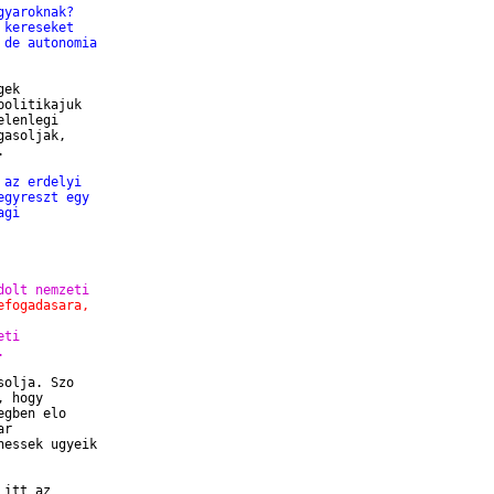
gyaroknak?
 kereseket
 de autonomia
ek

olitikajuk

lenlegi

asoljak,



 az erdelyi
egyreszt egy
agi
dolt nemzeti
efogadasara,
eti
.
olja. Szo

 hogy

gben elo

r

essek ugyeik

itt az
