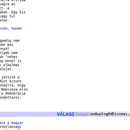
ajta kritika

agra es

t--a

ban. Egy kis

agy tul

tan.

ezem, hanem
pedig nem

mo mas

nyal

lyek nem

k "nehez

g ennel is

 alkalmat

lojat.

jatszik a

int kitunt,

ndolta, hogy

Nepszava elso

a demokracia

ndettarol.

VÁLASZ
Feladó:
asa a magyar
tetlensegi
