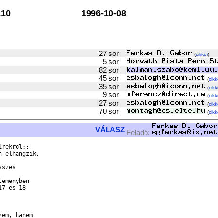
10
1996-10-08
27 sor
(
cikkei
)
5 sor
82 sor
45 sor
(
cikk
35 sor
(
cikk
9 sor
(
cikk
27 sor
(
cikk
70 sor
(
cikk
VÁLASZ
Feladó:
rekrol::

7 es 18

em, hanem
