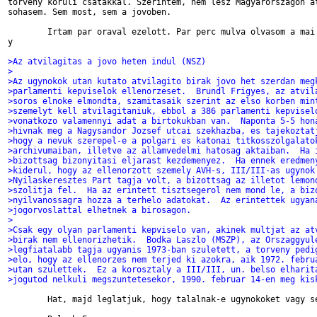
torveny koruli csatakkal. Szerintem, nem lesz Magyarorszagon at
sohasem. Sem most, sem a jovoben.

        Irtam par oraval ezelott. Par perc mulva olvasom a mai 
y

>Az atvilagitas a jovo heten indul (NSZ)
>
>Az ugynokok utan kutato atvilagito birak jovo het szerdan meg
>parlamenti kepviselok ellenorzeset.  Brundl Frigyes, az atvil
>soros elnoke elmondta, szamitasaik szerint az elso korben min
>szemelyt kell atvilagitaniuk, ebbol a 386 parlamenti kepvisel
>vonatkozo valamennyi adat a birtokukban van.  Naponta 5-5 hon
>hivnak meg a Nagysandor Jozsef utcai szekhazba, es tajekoztat
>hogy a nevuk szerepel-e a polgari es katonai titkosszolgalato
>archivumaiban, illetve az allamvedelmi hatosag aktaiban.  Ha 
>bizottsag bizonyitasi eljarast kezdemenyez.  Ha ennek eredmen
>kiderul, hogy az ellenorzott szemely AVH-s, III/III-as ugynok
>Nyilaskeresztes Part tagja volt, a bizottsag az illetot lemon
>szolitja fel.  Ha az erintett tisztsegerol nem mond le, a biz
>nyilvanossagra hozza a terhelo adatokat.  Az erintettek ugyan
>jogorvoslattal elhetnek a birosagon.
>
>Csak egy olyan parlamenti kepviselo van, akinek multjat az at
>birak nem ellenorizhetik.  Bodka Laszlo (MSZP), az Orszaggyul
>legfiatalabb tagja ugyanis 1973-ban szuletett, a torveny pedi
>elo, hogy az ellenorzes nem terjed ki azokra, aik 1972. febru
>utan szulettek.  Ez a korosztaly a III/III, un. belso elharit
>jogutod nelkuli megszuntetesekor, 1990. februar 14-en meg kis
        Hat, majd leglatjuk, hogy talalnak-e ugynokoket vagy se