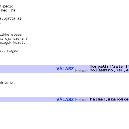
meg, ha



ikke elesen

iroja szerint

sagok kozul.

t, nagyon

VÁLASZ
Feladó:


kracia.

VÁLASZ
Feladó: