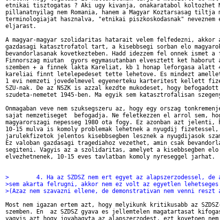
etnikai tisztogatas ? Aki ugy kivanja, onakaratabol koltozhet M
pillanatnyilag nem Romania, hanem a Magyar Koztarsasag tiltja m
terminologiajat hasznalva, "etnikai piszkoskodasnak" neveznem e
eljarast.

A magyar-magyar szolidaritas hatarait velem felfedezni, akkor a
gazdasagi katasztrofatol tart, a kisebbsegi sorban elo magyarok
bevandorlasanak kovetkezteben. Hadd idezzem fel onnek ismet a f
Finnorszag miutan  gyors egymasutanban elvesztett ket haborut a
szemben + a finnek lakta Kareliat, kb 1 honap leforgasa alatt 4
kareliai finnt letelepedeset tette lehetove. Es mindezt amellet
1 evi nemzeti jovedelmevel egyenerteku karteritest kellett fize
SZU-nak. De az NSZK is azzal kezdte mukodeset, hogy befogadott 
szudeta-nemetet 1945-ben. Ma egyik sem katasztrofalisan szegeny
Onmagaban veve nem szuksegszeru az, hogy egy orszag tonkremenje
sajat nemzetiseget  befogadja. Ne feletkezzen el arrol sem, hog
magyarorszagi nepesseg 1980 ota fogy. Ez azonban azt jelenti, h
10-15 mulva is komoly problemak lehetnek a nyugdij fizetessel, 
jarulekfizetok jelentos kisebbsegben lesznek a nyugdijasok szam
Ez valoban gazdasagi tragediahoz vezethet, amin csak bevandorla
segiteni. Vagyis az a szolidaritas, amelyet a kisebbsegben elo 
elvezhetnenek, 10-15 eves tavlatban komoly nyreseggel jarhat.

>        4. Ha az SZDSZ nem ert egyet az alapszerzodessel, de 
>sem akarta felrugni, akkor nem ez volt az egyetlen lehetseges
>(Azaz nem szavazni ellene, de demonstrativan nem venni reszt 
Most nem igazan ertem azt, hogy melyikunk kritikusabb az SZDSZ-
szemben. En  az SZDSZ gyava es jellemtelen magatartasat kifogas
vagyis azt hogy jovahagyta az alapszerzodest, ezt kovetoen nem 