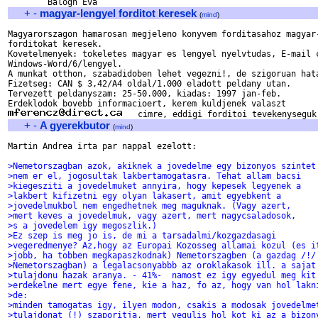
+
-
magyar-lengyel forditot keresek
(
mind
)
Magyarorszagon hamarosan megjeleno konyvem forditasahoz magyar-
forditokat keresek.

Kovetelmenyek: tokeletes magyar es lengyel nyelvtudas, E-mail c
Windows-Word/6/lengyel.

A munkat otthon, szabadidoben lehet vegezni!, de szigoruan hata
Fizetseg: CAN $ 3,42/A4 oldal/1.000 eladott peldany utan.

Tervezett peldanyszam: 25-50.000, kiadas: 1997 jan-feb.

+
-
A gyerekbutor
(
mind
)
Martin Andrea irta par nappal ezelott:

>Nemetorszagban azok, akiknek a jovedelme egy bizonyos szintet
>nem er el, jogosultak lakbertamogatasra. Tehat allam bacsi
>kiegesziti a jovedelmuket annyira, hogy kepesek legyenek a
>lakbert kifizetni egy olyan lakasert, amit egyebkent a
>jovedelmukbol nem engedhetnek meg maguknak. (Vagy azert,
>mert keves a jovedelmuk, vagy azert, mert nagycsaladosok,
>s a jovedelem igy megoszlik.)
>Ez szep is meg jo is, de mi a tarsadalmi/kozgazdasagi
>vegeredmenye? Az,hogy az Europai Kozosseg allamai kozul (es i
>jobb, ha tobben megkapaszkodnak) Nemetorszagben (a gazdag /!/
>Nemetorszagban) a legalacsonyabbb az oroklakasok ill. a sajat
>tulajdonu hazak aranya. - 41%-  namost ez igy egyedul meg kit
>erdekelne mert egye fene, kie a haz, fo az, hogy van hol lakn
>de:
>minden tamogatas igy, ilyen modon, csakis a modosak jovedelme
>tulajdonat (!) szaporitja, mert vegulis hol kot ki az a bizon