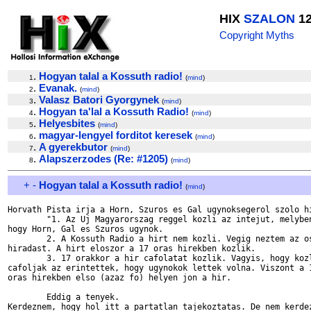
HIX
SZALON
12
Copyright Myths
.
Hogyan talal a Kossuth radio!
1
(
mind
)
.
Evanak.
2
(
mind
)
.
Valasz Batori Gyorgynek
3
(
mind
)
.
Hogyan ta'lal a Kossuth Radio!
4
(
mind
)
.
Helyesbites
5
(
mind
)
.
magyar-lengyel forditot keresek
6
(
mind
)
.
A gyerekbutor
7
(
mind
)
.
Alapszerzodes (Re: #1205)
8
(
mind
)
+
-
Hogyan talal a Kossuth radio!
(
mind
)
Horvath Pista irja a Horn, Szuros es Gal ugynoksegerol szolo hi
	"1. Az Uj Magyarorszag reggel kozli az intejut, melyben elhangzik,

hogy Horn, Gal es Szuros ugynok.

	2. A Kossuth Radio a hirt nem kozli. Vegig neztem az osszes

hiradast. A hirt eloszor a 17 oras hirekben kozlik.

	3. 17 orakkor a hir cafolatat kozlik. Vagyis, hogy kozlemenyben

cafoljak az erintettek, hogy ugynokok lettek volna. Viszont a 1
oras hirekben elso (azaz fo) helyen jon a hir.

	Eddig a tenyek.

Kerdeznem, hogy hol itt a partatlan tajekoztatas. De nem kerdez