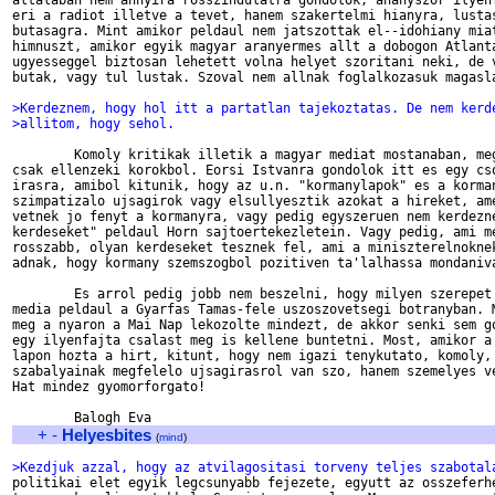
altalaban nem annyira rosszindulatra gondolok, ahanyszor ilyenf
eri a radiot illetve a tevet, hanem szakertelmi hianyra, lustas
butasagra. Mint amikor peldaul nem jatszottak el--idohiany miat
himnuszt, amikor egyik magyar aranyermes allt a dobogon Atlanta
ugyesseggel biztosan lehetett volna helyet szoritani neki, de v
butak, vagy tul lustak. Szoval nem allnak foglalkozasuk magasla
>Kerdeznem, hogy hol itt a partatlan tajekoztatas. De nem kerd
>allitom, hogy sehol.
        Komoly kritikak illetik a magyar mediat mostanaban, meg
csak ellenzeki korokbol. Eorsi Istvanra gondolok itt es egy cso
irasra, amibol kitunik, hogy az u.n. "kormanylapok" es a korman
szimpatizalo ujsagirok vagy elsullyesztik azokat a hireket, ame
vetnek jo fenyt a kormanyra, vagy pedig egyszeruen nem kerdezne
kerdeseket" peldaul Horn sajtoertekezletein. Vagy pedig, ami me
rosszabb, olyan kerdeseket tesznek fel, ami a miniszterelnoknek
adnak, hogy kormany szemszogbol pozitiven ta'lalhassa mondaniva
        Es arrol pedig jobb nem beszelni, hogy milyen szerepet 
media peldaul a Gyarfas Tamas-fele uszoszovetsegi botranyban. M
meg a nyaron a Mai Nap lekozolte mindezt, de akkor senki sem go
egy ilyenfajta csalast meg is kellene buntetni. Most, amikor a 
lapon hozta a hirt, kitunt, hogy nem igazi tenykutato, komoly, 
szabalyainak megfelelo ujsagirasrol van szo, hanem szemelyes ve
Hat mindez gyomorforgato!

+
-
Helyesbites
(
mind
)
>Kezdjuk azzal, hogy az atvilagositasi torveny teljes szabotal

politikai elet egyik legcsunyabb fejezete, egyutt az osszeferhe