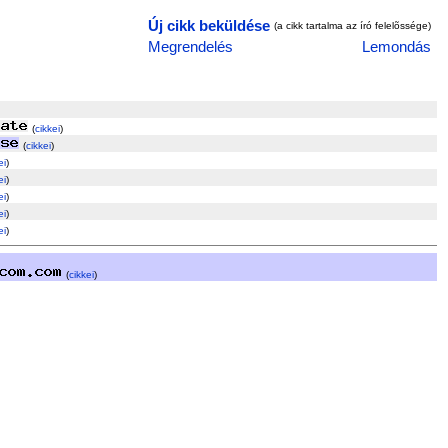
Új cikk beküldése
(a cikk tartalma az író felelõssége)
Megrendelés
Lemondás
(
cikkei
)
(
cikkei
)
ei
)
ei
)
ei
)
ei
)
ei
)
(
cikkei
)