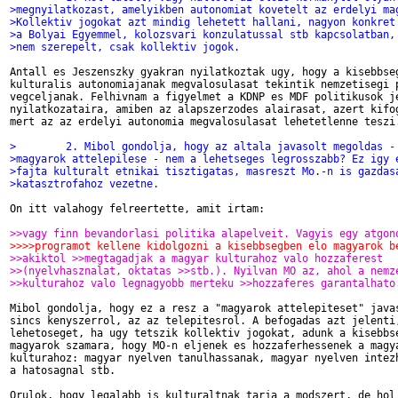
>megnyilatkozast, amelyikben autonomiat kovetelt az erdelyi ma
>Kollektiv jogokat azt mindig lehetett hallani, nagyon konkret
>a Bolyai Egyemmel, kolozsvari konzulatussal stb kapcsolatban,
>nem szerepelt, csak kollektiv jogok.
Antall es Jeszenszky gyakran nyilatkoztak ugy, hogy a kisebbseg
kulturalis autonomiajanak megvalosulasat tekintik nemzetisegi p
vegceljanak. Felhivnam a figyelmet a KDNP es MDF politikusok je
nyilatkozataira, amiben az alapszerzodes alairasat, azert kifog
mert az az erdelyi autonomia megvalosulasat lehetetlenne teszi.
>        2. Mibol gondolja, hogy az altala javasolt megoldas -
>magyarok attelepilese - nem a lehetseges legrosszabb? Ez igy 
>fajta kulturalt etnikai tisztigatas, masreszt Mo.-n is gazdas
>katasztrofahoz vezetne.
On itt valahogy felreertette, amit irtam:

>>vagy finn bevandorlasi politika alapelveit. Vagyis egy atgon
>>>>programot kellene kidolgozni a kisebbsegben elo magyarok b
>>akiktol >>megtagadjak a magyar kulturahoz valo hozzaferest
>>(nyelvhasznalat, oktatas >>stb.). Nyilvan MO az, ahol a nemz
>>kulturahoz valo legnagyobb merteku >>hozzaferes garantalhato
Mibol gondolja, hogy ez a resz a "magyarok attelepiteset" javas
sincs kenyszerrol, az az telepitesrol. A befogadas azt jelenti,
lehetoseget, ha ugy tetszik kollektiv jogokat, adunk a kisebbse
magyarok szamara, hogy MO-n eljenek es hozzaferhessenek a magya
kulturahoz: magyar nyelven tanulhassanak, magyar nyelven intezh
a hatosagnal stb.

Orulok, hogy legalabb is kulturaltnak tarja a modszert, de hol 