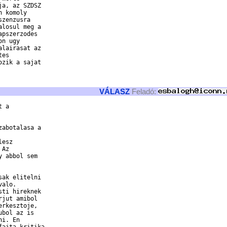
a, az SZDSZ

 komoly

zenzusra

losul meg a

pszerzodes

n ugy

lairasat az

es

zik a sajat

VÁLASZ
Feladó:
 a

abotalasa a

esz

Az

 abbol sem

ak elitelni

alo.

ti hireknek

jut amibol

rkesztoje,

bol az is

i. En
