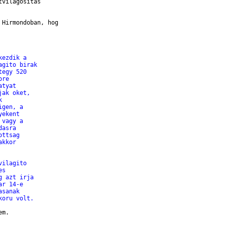
vilagositas

Hirmondoban, hog

kezdik a
agito birak
tegy 520
ore
atyat
jak oket,
k
igen, a
yekent
 vagy a
dasra
ottsag
akkor
vilagito
es
g azt irja
ar 14-e
asanak
koru volt.
m.
