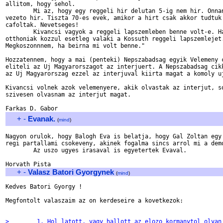
allitom, hogy sehol.

	Mi az, hogy egy reggeli hir delutan 5-ig nem hir. Onnan pedig

vezeto hir. Tiszta 70-es evek, amikor a hirt csak akkor tudtuk 
cafoltak. Nevetseges!

	Kivancsi vagyok a reggeli lapszemleben benne volt-e. Hallgatta az

otthoniak kozzul esetleg valaki a Kossuth reggeli lapszemlejet.
Megkoszonnnem, ha beirna mi volt benne."

Hozzatennem, hogy a mai (penteki) Nepszabadsag egyik Velemeny c
eliteli az Uj Magyarorszagot az interjuert. A Nepszabadsag cikk
az Uj Magyarorszag ezzel az interjuval kiirta magat a komoly uj
Kivancsi volnek azok velemenyere, akik olvastak az interjut, so
szivesen olvasnam az interjut magat.

+
-
Evanak.
(
mind
)
Nagyon orulok, hogy Balogh Eva is belatja, hogy Gal Zoltan egy 
regi partallami csokeveny, akinek fogalma sincs arrol mi a demo
	Az uszo ugyes irasaval is egyetertek Evaval.

+
-
Valasz Batori Gyorgynek
(
mind
)
Kedves Batori Gyorgy !

Megfontolt valaszaim az on kerdeseire a kovetkezok:

>        1. Hol latott, vagy hallott az elozo kormanytol olyan