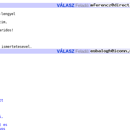
VÁLASZ
Feladó:
lengyel 

im, 

ridos!

VÁLASZ
Feladó:
tt
i,
t es
yos