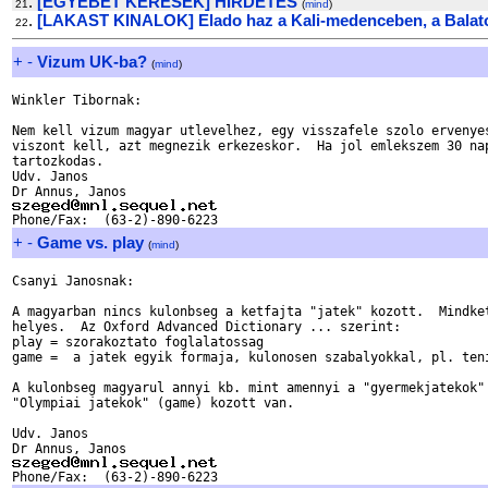
.
[EGYEBET KERESEK] HIRDETES
21
(
mind
)
.
[LAKAST KINALOK] Elado haz a Kali-medenceben, a Balat
22
+
-
Vizum UK-ba?
(
mind
)
Winkler Tibornak:

Nem kell vizum magyar utlevelhez, egy visszafele szolo ervenyes
viszont kell, azt megnezik erkezeskor.  Ha jol emlekszem 30 nap
tartozkodas.

Udv. Janos

+
-
Game vs. play
(
mind
)
Csanyi Janosnak:

A magyarban nincs kulonbseg a ketfajta "jatek" kozott.  Mindket
helyes.  Az Oxford Advanced Dictionary ... szerint:

play = szorakoztato foglalatossag

game =  a jatek egyik formaja, kulonosen szabalyokkal, pl. teni
A kulonbseg magyarul annyi kb. mint amennyi a "gyermekjatekok" 
"Olympiai jatekok" (game) kozott van.

Udv. Janos
