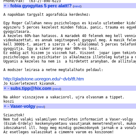
+
-
fobia gyogyitas 5 perc alatt!?
(
mind
)
A napokban targyalt agorafobia kerdeshez:

Egy Roger Callahan nevu pszichologus es kivalo uzletember kidol
egyszeru 5 perces kezelest minden fobia, panic, trauma es egyeb
gyogyitasara. 

A kezeles 60%-ban hatasos. A maradek 40 felenek meg kell vennie
videokazettat, es annak segitsegevel gyogyul meg. A masik felen
kell 3000$-t, amiert a szerzo 4 -5 alkalommal 5 perces telefonk
gyogyitja. Igy a siker arany mar 98%-os lesz.

Ez eddig azt hiszem jo viccnek hat. Viszont  jopar igen tekinte
pszichologus es pszichiater is alkalmazza illetoleg kutatja a m
Ugyanis a kezeles ha nem is  a hirdetett aranyban, de allitolag
A modszer leirasa a netne megtalalhato peldaul:

http://gladstone.uoregon.edu/~dvb/tft.htm
+
-
subs.tipp@hix.com
(
mind
)
Na akkor visszajove a vakaciorol, ujra olvasnam a tippet.

+
-
Vaser-volgy
(
mind
)
Sziasztok!

Nem tud valaki valamilyen reszletes informaciot a Vaser-volgy 

(Eszak-Erdely) keskenynyomtavu vasutjanak menetrendjerol, mukod
idoszakarol ill. hogy meg mindig gozmozdonyok jarnak-e a vonalo
Az esetleges valaszokat a cimemre varom es koszonom!
