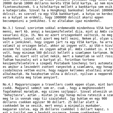
20000 darab 10000 dollaros keretu VISA Gold kartya, az nem mino
fizetoeszkoznek. S a hitelkartya mellett a bankkartya sem esik 
a kategoriaba. Szoval ha a HongKongi bankodnal leteszel 1000000
dolcsit, es szerzel ra egy VISA bankkartyat, a kutya se kerdezi
es a kutyat se erdekli, hogy 1000000 dolcsit akarsz eppen 

becsempeszni a jenkikhez. S ez altalaban igaz mindenhol.

No.3.) Szoval szerintem sokkal erdemesebb mindenhova VISA karty
menni, mert kb. annyi a keszpenzfelvetel dija, mint az AmEx cse
vasarlasi dija, 1%. Nos ez azert orszagonkent valtozik, no meg 
bankonkent, szoval ezt azert meg kell nezni. Nekem pl. olyan sz
volt a jenkiknel, hogy ingyen jart ra egy VISA kartya, ha arra 
valamit az orszagon belul, akkor az ingyen volt, az USA-n kivul
asszem fel szazalek, es ingyen adtak pl. AmEx csekket is. A tru
volt, hogy minimum 500 dolcsit kellett a szamlamon tartanom. Ne
tudom, ez miert volt uzlet nekik, mert a kamatlab se volt rossz
Tudtam hasznalni ezt a kartyat pl. forintban torteno 

keszpenzfelvetelre a szegedi Postabank Szechenyi teri automataj
es amikor a leszedett zsetont ranyestek a szamlamra, egy honap 
csodalkozva vettem eszre, hogy nagyon kellemes atvaltasi aranyt
alkalmaztak. Ha hazahoztam volna a dolcsit, nyilvan a nepperek 
vettek volna meg tolem annyiert. 

No.4.) Magyarorszagon a travellers csekk eppen olyan, mint barm
csekk. Magyarul semmit sem er, csak , hogy a meghonosodott 

fogalmaknal maradjak, egy szines sajtpapir. Szoval atveszik un.
"behajtasra", aztan , miutan jo egy honap mulva rateszik a szam
meg le is vonnak vagy tiz szazalekot. Igy buktam en egy 900 

dollaros csekken egyszer 90 dollart. 25 dollar alatt a 

csekkedet be se veszik, mert ennyi a minimalis munkaber, 

magyaran szolva, egy 26 dollaros csekkbol 1 dollart kapsz, s 

ezt a tarifat nem a beadott osszegre, hanem csekkenkent 
