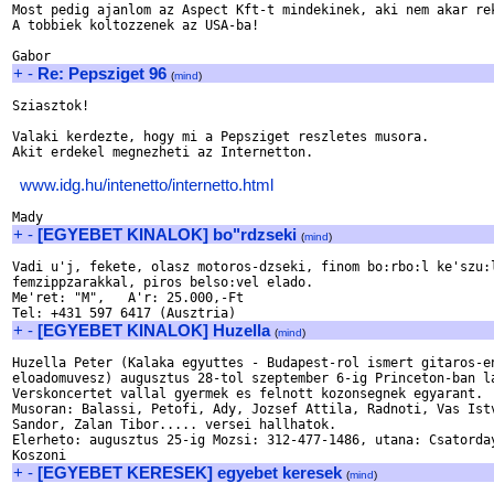
Most pedig ajanlom az Aspect Kft-t mindekinek, aki nem akar rek
A tobbiek koltozzenek az USA-ba!

+
-
Re: Pepsziget 96
(
mind
)
Sziasztok!

Valaki kerdezte, hogy mi a Pepsziget reszletes musora.

Akit erdekel megnezheti az Internetton. 

www.idg.hu/intenetto/internetto.html
+
-
[EGYEBET KINALOK] bo"rdzseki
(
mind
)
Vadi u'j, fekete, olasz motoros-dzseki, finom bo:rbo:l ke'szu:l
femzippzarakkal, piros belso:vel elado. 

Me'ret: "M",   A'r: 25.000,-Ft

+
-
[EGYEBET KINALOK] Huzella
(
mind
)
Huzella Peter (Kalaka egyuttes - Budapest-rol ismert gitaros-en
eloadomuvesz) augusztus 28-tol szeptember 6-ig Princeton-ban la
Verskoncertet vallal gyermek es felnott kozonsegnek egyarant.

Musoran: Balassi, Petofi, Ady, Jozsef Attila, Radnoti, Vas Istv
Sandor, Zalan Tibor..... versei hallhatok.

Elerheto: augusztus 25-ig Mozsi: 312-477-1486, utana: Csatorday
+
-
[EGYEBET KERESEK] egyebet keresek
(
mind
)