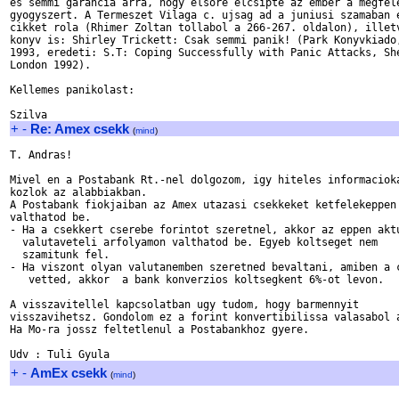
es semmi garancia arra, hogy elsore elcsipte az ember a megfele
gyogyszert. A Termeszet Vilaga c. ujsag ad a juniusi szamaban e
cikket rola (Rhimer Zoltan tollabol a 266-267. oldalon), illetv
konyv is: Shirley Trickett: Csak semmi panik! (Park Konyvkiado,
1993, eredeti: S.T: Coping Successfully with Panic Attacks, She
London 1992).

Kellemes panikolast:

+
-
Re: Amex csekk
(
mind
)
T. Andras!

Mivel en a Postabank Rt.-nel dolgozom, igy hiteles informacioka
kozlok az alabbiakban.

A Postabank fiokjaiban az Amex utazasi csekkeket ketfelekeppen 
valthatod be.

- Ha a csekkert cserebe forintot szeretnel, akkor az eppen aktu
  valutaveteli arfolyamon valthatod be. Egyeb koltseget nem 

  szamitunk fel.

- Ha viszont olyan valutanemben szeretned bevaltani, amiben a c
   vetted, akkor  a bank konverzios koltsegkent 6%-ot levon.

A visszavitellel kapcsolatban ugy tudom, hogy barmennyit 

visszavihetsz. Gondolom ez a forint konvertibilissa valasabol a
Ha Mo-ra jossz feltetlenul a Postabankhoz gyere.

+
-
AmEx csekk
(
mind
)