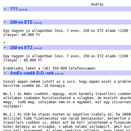
+
-
???
(
mind
)
+
-
150-es ETZ
(
mind
)
Egy nagyon jo allapotban levo, 7 eves, 150-es ETZ elado (1100 f
Iranyar: 60.000 Ft

+
-
150-es ETZ
(
mind
)
Egy nagyon jo allapotban levo, 7 eves, 150-es ETZ elado (1100 f
Iranyar : 60.000 Ft

+
-
AmEx csekk D.D.-nek
(
mind
)
Szoval eppen nekem jutott az a sors, hogy eppen ezzel a problem
kerultem szembe kb. 10 honapja.

No.1.) Az AmEx csekket, eppugy, mint barmely travellers csekket
altalaban szabadon hurcolaszhatod a vilagban, de mielott akarho
megy,  tudd meg, valojaban nem er-e egyebet, mit egy szivarvany
sajtpapir. 

No.2.) Az USA-ba utazas eseten az egyetlen szabaly az, ha 10000
dolcsinal tobb fizetoeszkoz van nalad beutazaskor, beleertve a 
travellers csekket is, akkor azt be kell jelentened a financokn
mikor belepsz az orszagba, s adnak valami sajtpapirt, amit aszt
sose kell elovenned. Az elmes jenkikre jellemzo, hogy lehet nal