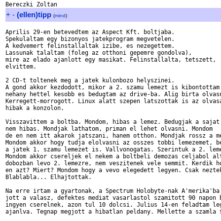
+
-
(ellen)tipp
(
mind
)
Aprilis 29-en betevedtem az Aspect Kft. boltjaba.

Spekulaltam egy bizonyos jatekprogram megvetelen.

A kedvemert felinstallaltak izibe, es nezegettem.

Lassunak talaltam (foleg az otthoni gepemre gondolva),

mire az elado ajanlott egy masikat. Felinstallalta, tetszett,

elvittem.

2 CD-t toltenek meg a jatek kulonbozo helyszinei.

A gond akkor kezdodott, mikor a 2. szamu lemezt is kibontottam

nehany hettel kesobb es bedugtam az drive-ba. Alig birta olvasn
Kerregett-morrogott. Linux alatt szepen latszottak is az olvasa
hibak a konzolon.

Visszavittem a boltba. Mondom, hibas a lemez. Bedugjak a sajat 
nem hibas. Mondjak lathatom, priman el lehet olvasni. Mondom

de en nem itt akarok jatszani, hanem otthon. Mondjak rossz a me
Mondom akkor hogy tudja elolvasni az osszes tobbi lemezemet, be
a jatek 1. szamu lemezet is. Vallvonogatas. Szerintuk a 2. leme
Mondom akkor csereljek el nekem a boltbeli demozas celjabol alt
dobozban levo 2. lemezre, nem veszitenek vele semmit. Kerdik ho
en azt? Miert? Mondom hogy a vevo elegedett legyen. Csak neztek
Blablabla... Elhajtottak.

Na erre irtam a gyartonak, a Spectrum Holobyte-nak A'merika'ba.
jott a valasz, defektes mediat vasarlastol szamitott 90 napon b
ingyen cserelnek, azon tul 10 dolcsi. Julius 14-en feladtam leg
ajanlva. Tegnap megjott a hibatlan peldany. Mellette a szamla $