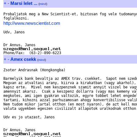
+
-
Marsi lelet ...
(
mind
)
Probaljatok meg a New Scientist-et, biztosan fog vele tudomanyo
http://www.newscientist.com
Udv, Janos

+
-
Amex csekk
(
mind
)
Zsoter Andrasnak (Hongkongba)

Barmelyik bank bevaltja az AMEX trav. csekket.  Sapot nem szedn
Megvan az atvaltasi arany, kiirva a kirakatban (vagy akarhol), 
kapsz erte.  Mivel nem keszpenznek szamit annyit viszel be vagy
amennyit akarsz.  Csak a keszpenz dollarra (vagy mas kemeny val
megkotes, ami igen gyakran valtozik, egyre tobbet lehet engedel
tartani, kihozni azzal parhuzamosan ahogy konvertibilisse valik
Nem tudom mikor jartal otthon (en most nyaron), de azt kell mon
valuta ugyekben egeszen civilizalt allapotok uralkodnak otthon.
Udv es jo utazast, Janos
