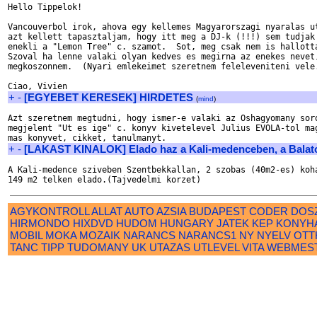
Hello Tippelok!

Vancouverbol irok, ahova egy kellemes Magyarorszagi nyaralas ut
azt kellett tapasztaljam, hogy itt meg a DJ-k (!!!) sem tudjak 
enekli a "Lemon Tree" c. szamot.  Sot, meg csak nem is hallotta
Szoval ha lenne valaki olyan kedves es megirna az enekes nevet,
megkoszonnem.  (Nyari emlekeimet szeretnem feleleveniteni vele.
+
-
[EGYEBET KERESEK] HIRDETES
(
mind
)
Azt szeretnem megtudni, hogy ismer-e valaki az Oshagyomany soro
megjelent "Ut es ige" c. konyv kivetelevel Julius EVOLA-tol mag
+
-
[LAKAST KINALOK] Elado haz a Kali-medenceben, a Balat
A Kali-medence sziveben Szentbekkallan, 2 szobas (40m2-es) koha
AGYKONTROLL
ALLAT
AUTO
AZSIA
BUDAPEST
CODER
DOS
HIRMONDO
HIXDVD
HUDOM
HUNGARY
JATEK
KEP
KONYH
MOBIL
MOKA
MOZAIK
NARANCS
NARANCS1
NY
NYELV
OTT
TANC
TIPP
TUDOMANY
UK
UTAZAS
UTLEVEL
VITA
WEBMES