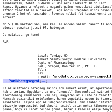
alkalmazzak, tehat 10 darab 26 dollaros csekkert 10 dollart 

kapsz. Ugyanez a helyzet a maganforgalmu nemzetkozi atutalassal
Itthon felejtsd el a csekket, legalabbis Szegeden nincs olyan b
ahonnan 2 hetnel hamarabb , levonas nelkul fel tudnad venni az 
erteket.

No.5.) Ha kartyad van, nem kell allandoan valami bankot talanod
eloszor penzhez jutsz! Pl. hetvegen.

Jo mulatast, go home!

R.F.

                    Laszlo Torday, MD

                    Albert Szent-Gyorgyi Medical University

                    Dept. of Pharmacology

                    6701, Szeged, Dom ter 12., Pf.:115

                    Tel.:

                    Fax.:

                    E-mail: 
+
-
Panikbetegsegrol
(
mind
)
Ez az alattomos betegseg sajnos sok embert erint, az agorafobia
hab a tortan. Egyebkent az un. "arousal" (keszenleti) szintet b
szerotonerg rendszerrel van baj, magyaran az illeto "elfelejt" 
Nemcsak pszichikai ertelemben, hanem vegetativ modon is (szervi
elvaltozas, sajnos epp az idegrendszerben). Nem szabad jatszani
piszokjo depressziot tud okozni, amibol aztan nehez kikecmeregn
plane, hogy ki lehet belole jonni, habar a kezeles eleje tenyle