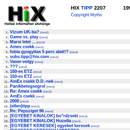
HIX
TIPP
2207
19
Copyright Myths
.
Vizum UK-ba?
1
(
mind
)
.
Game vs. play
2
(
mind
)
.
Marsi lelet ...
3
(
mind
)
.
Amex csekk
4
(
mind
)
.
fobia gyogyitas 5 perc alatt!?
5
(
mind
)
.
subs.tipp@hix.com
6
(
mind
)
.
Vaser-volgy
7
(
mind
)
.
???
8
(
mind
)
.
150-es ETZ
9
(
mind
)
.
150-es ETZ
10
(
mind
)
.
AmEx csekk D.D.-nek
11
(
mind
)
.
Panikbetegsegrol
12
(
mind
)
.
Re: Amex csekk
13
(
mind
)
.
AmEx csekk
14
(
mind
)
.
2000
15
(
mind
)
.
(ellen)tipp
16
(
mind
)
.
Re: Pepsziget 96
17
(
mind
)
.
[EGYEBET KINALOK] bo"rdzseki
18
(
mind
)
.
[EGYEBET KINALOK] Huzella
19
(
mind
)
.
[EGYEBET KERESEK] egyebet keresek
20
(
mind
)