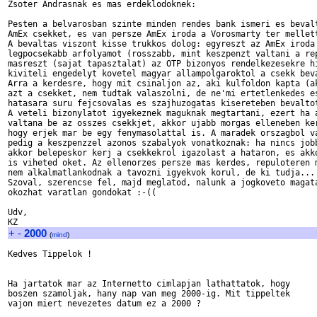
Zsoter Andrasnak es mas erdeklodoknek:

Pesten a belvarosban szinte minden rendes bank ismeri es bevalt
AmEx csekket, es van persze AmEx iroda a Vorosmarty ter mellett
A bevaltas viszont kisse trukkos dolog: egyreszt az AmEx iroda 
legpocsekabb arfolyamot (rosszabb, mint keszpenzt valtani a rep
masreszt (sajat tapasztalat) az OTP bizonyos rendelkezesekre hi
kiviteli engedelyt kovetel magyar allampolgaroktol a csekk beva
Arra a kerdesre, hogy mit csinaljon az, aki kulfoldon kapta (ak
azt a csekket, nem tudtak valaszolni, de ne'mi ertetlenkedes es
hatasara suru fejcsovalas es szajhuzogatas kisereteben bevaltot
A veteli bizonylatot igyekeznek maguknak megtartani, ezert ha a
valtana be az osszes csekkjet, akkor ujabb morgas elleneben ker
hogy erjek mar be egy fenymasolattal is. A maradek orszagbol va
pedig a keszpenzzel azonos szabalyok vonatkoznak: ha nincs jobb
akkor belepeskor kerj a csekkekrol igazolast a hataron, es akko
is viheted oket. Az ellenorzes persze mas kerdes, repuloteren m
nem alkalmatlankodnak a tavozni igyekvok korul, de ki tudja...

Szoval, szerencse fel, majd meglatod, nalunk a jogkoveto magata
okozhat varatlan gondokat :-((

Udv,

+
-
2000
(
mind
)
Kedves Tippelok !

Ha jartatok mar az Internetto cimlapjan lathattatok, hogy

boszen szamoljak, hany nap van meg 2000-ig. Mit tippeltek

vajon miert nevezetes datum ez a 2000 ? 
