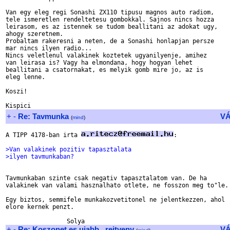
Van egy eleg regi Sonashi ZX110 tipusu magnos auto radiom,

tele ismeretlen rendeltetesu gombokkal. Sajnos nincs hozza

leirasom, es az istennek se tudom beallitani az adokat ugy,

ahogy szeretnem.

Probaltam rakeresni a neten, de a Sonashi honlapjan persze

mar nincs ilyen radio...

Nincs veletlenul valakinek koztetek ugyanilyenje, amihez

van leirasa is? Vagy ha elmondana, hogy hogyan lehet

beallitani a csatornakat, es melyik gomb mire jo, az is

eleg lenne.

Koszi!

+
-
Re: Tavmunka
V
(
mind
)
A TIPP 4178-ban irta 
:

>Van valakinek pozitiv tapasztalata
>ilyen tavmunkaban?
Tavmunkaban szinte csak negativ tapasztalatom van. De ha

valakinek van valami hasznalhato otlete, ne fosszon meg to"le.

Egy biztos, semmifele munkakozvetitonel ne jelentkezzen, ahol

elore kernek penzt.

+
-
Re: Koszonet es ujabb _rejtveny
V