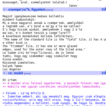
minoseget, arat, szemelyzetet talalod:(

+
-
csempe'zo"k, figyelem
V
(
mind
)
Megint igenybeveszem kedves kollektiv

mindent-tudasotokat:

Mi a neve magyarul annak a csempe'nek, amelyikbol

a legtobb van, e's mind a ne'gy e'le ma'zatlan?

E's hogy hivjak azokat, amelyeknek 1 vagy 2 e'le

ma'zas, e's ezeket teszik a szege'lyre???

A kovetkezo mondatokat kellene leforditani:

"The name of the standard tile is the "field" tile, it has 4 un
e other kind is

the "trimmed" tile, it has one or more glazed

edges, used for the outer rows of the tiled area."

Le tudom irni ko"rnyu"lirassal, de jo lenne

tudni, hogy egy szakember vagy szakuzlet hogy

hivna ezeket.

Koszonom ismetelten,

Sulyok Tamas

+
-
re: mobil
V
(
mind
)
>> A mondat elso felevel egyetertek, a masodik felevel nem iga
>> mobilra nem igazan szerencses veszhelyzetben tamaszkodni.
> Felado : La'ng Attila D.
>  Ismertem embert, aki igy menekult meg. Egyszer csak elkapta
>szivinfarktus, arra meg volt ereje, hogy a 112-t benyomja, de
>tudta megmondani a holletet, csak nyogni. Ne tegye le, mondta