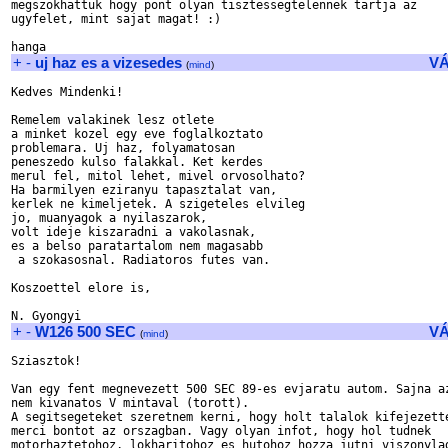
megszokhattuk hogy pont olyan tisztessegtelennek tartja az

ugyfelet, mint sajat magat! :)

+
-
uj haz es a vizesedes
V
(
mind
)
Kedves Mindenki!

Remelem valakinek lesz otlete

a minket kozel egy eve foglalkoztato

problemara. Uj haz, folyamatosan

peneszedo kulso falakkal. Ket kerdes

merul fel, mitol lehet, mivel orvosolhato?

Ha barmilyen eziranyu tapasztalat van,

kerlek ne kimeljetek. A szigeteles elvileg

jo, muanyagok a nyilaszarok,

volt ideje kiszaradni a vakolasnak,

es a belso paratartalom nem magasabb

 a szokasosnal. Radiatoros futes van.

Koszoettel elore is,

+
-
W126 500 SEC
V
(
mind
)
Sziasztok!

Van egy fent megnevezett 500 SEC 89-es evjaratu autom. Sajna az
nem kivanatos V mintaval (torott).

A segitsegeteket szeretnem kerni, hogy holt talalok kifejezette
merci bontot az orszagban. Vagy olyan infot, hogy hol tudnek

motorhaztetohoz, lokharitohoz es hutohoz hozza jutni viszonylag