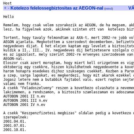
+
-
Kotelezo felelossegbiztositas az AEGON-nal
V
(
mind
)
Hello

Remelem, hogy csak velem szorakozik az AEGON, de ha megsem, akk
lesz, ha figyelnek azok, akiknek szinten ott van  kotelezo bizt
Tortent, hogy tavaly felmondtam az AXA-t, mert 2002-re jobb vol
AEGON ajanlata. Megkotottem a szerzodest decemberben, befizette
negyedeves dijat. E het elejen kaptam egy levelet a biztositoto
kuldik a II., III., IV. negyedeves dij befizetesere szolgalo cs
es az igazolast, mely szerint 2002-re ervenyes szerzodesem van 
AEGON-nal.

Eloszor csak azert morogtam, hogy miert kell orizgetnem es vigy
oktoberig egy csekkre, hiszen kikuldhetnek negyedevente a kovet
harom honapra esedekes dijhoz szukseges csekket. Kozben a Parom
a szep, sarga lapokat, es megkerdezi, hogy mit akarok ezekkel c
Jogasz letere nem a butabbik fajtabol valo, ezert rogton sejtet
valami nem franko.

A csekk "Feladoszelveny" reszen a kovetkezo olvashato a nevemen
lakcimemen, a rendszamon, a biztosito szamlaszaman es adoszaman
AUTOBON 2001 II n.ev

AUTOBON 2001 III n.ev

AUTOBON 2001 IV n.ev

A csekk "Keszpenzfizetesi megbizas" oldalan pedig a kovetkezo d
szerepelnek:

2001.04.01.

2001.07.01.

2001.10.01.
