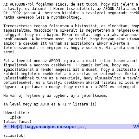
Az AUTOBON-rol fogalmam sincs, de azt tudom, hogy mit jelent a 
a tavalyi ev datuma!!! Kerem tisztelettel, az AEGON Altalanos B
Rt. 2002 januar 4. heteben kikuldte a tavalyrol megmaradt csekk
hatha kevesebb lesz a nyomdakoltseg.

Termeszetesen tegnap felhivtam a biztositot, es elmondtam, hogy
tapasztaltam. Masodszorra sikerult is megertetnem a helpdesk-es
holggyel, hogy mi a bajom. Ekkor mondta, hogy varjak, utananez 
problemanak. A kerdesem most ugy szolt, hogy hogyan akar utanan
amikor a csekkek itt vannak az asztalomon? Ekkor elkerte a

telefonszamomat, es megigerte, hogy visszahiv. Na, azota sem to
semmi.

Ezt a levelet nem az AEGON lejaratasa miatt irtam, hanem azert,
figyeljetek a aegonos csekkekre!!! Uganis ketlem, hogy egy

igazoltatasnal a rendor megeszi azt a dumat, hogy a biztosito n
kuldott megfelelo csekkeket a biztositas befizetesehez. Sokkal

valoszinubbnek tunne az a reakcioja, hogy elsumakoltad a tavaly
befizeteseket, es a tavalyi csekkeken akarod fizetni az idei ev
Ugyanis a postanak mindegy, hogy mire uti a 2002-es belyegzot.

Ha van uj fejlemeny az ugyben, ujra jelentkezem.

(A level megy az AUTO es a TIPP listara is)

Udvozlettel:

   Ipike

+
-
Re[2]: hagyomanyos mosopor
V
(
mind
)
Sziasztok!
