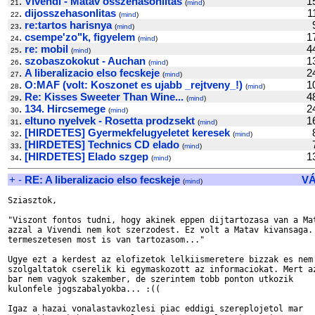
.
Vivendi - Matav osszehasonlitas
1
21
(
mind
)
.
dijosszehasonlitas
1
22
(
mind
)
.
re:tartos harisnya
23
(
mind
)
.
csempe'zo"k, figyelem
1
24
(
mind
)
.
re: mobil
4
25
(
mind
)
.
szobaszokokut - Auchan
1
26
(
mind
)
.
A liberalizacio elso fecskeje
2
27
(
mind
)
.
O:MAF (volt: Koszonet es ujabb _rejtveny_!)
1
28
(
mind
)
.
Re: Kisses Sweeter Than Wine...
4
29
(
mind
)
.
134. Hircsemege
2
30
(
mind
)
.
eltuno nyelvek - Rosetta prodzsekt
1
31
(
mind
)
.
[HIRDETES] Gyermekfelugyeletet keresek
32
(
mind
)
.
[HIRDETES] Technics CD elado
33
(
mind
)
.
[HIRDETES] Elado szgep
1
34
(
mind
)
+
-
RE: A liberalizacio elso fecskeje
V
(
mind
)
Sziasztok,

"Viszont fontos tudni, hogy akinek eppen dijtartozasa van a Mat
azzal a Vivendi nem kot szerzodest. Ez volt a Matav kivansaga. 
termeszetesen most is van tartozasom..."

Ugye ezt a kerdest az elofizetok lelkiismeretere bizzak es nem 
szolgaltatok cserelik ki egymaskozott az informaciokat. Mert az
bar nem vagyok szakember, de szerintem tobb ponton utkozik

kulonfele jogszabalyokba... :((

Igaz a hazai vonalastavkozlesi piac eddigi szereplojetol mar
