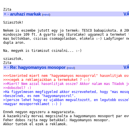
+
-
aruhazi markak
V
(
mind
)
Sziasztok!

Nekem is eszembe jutott egy jo termek: TESCO babapiskota. A 200
mindossze 109 ft. A gyarto ceg (EuroCake) ugyanezt a termeket f
mas boltokban, csicsas csomagolasban, elokelo :-) Ladyfinger ne
dupla aron.

Na, megyek is tiramisut csinalni... :-)

sziasztok,

+
-
Re: hagyomanyos mosopor
V
(
mind
)
>>>Szerinted miert nem "hagyomanyos mosoporral" hasonlitjak os
>>>cegek a reklamjaikban a termekuket ? :-)
>>Miert? Nem azzal hasonlitjak ossze? Akkor nalam mas TVadok j
>>dobozbol? :)
>Ha figyelmesen megfigyeled akkor eszreveheted, hogy "mas moso
>beszelnek, es nem "hagyomanyosrol".
>(persze lehet hogy ez ujabban megvaltozott, en legutobb ossze
>magyar mosoporreklamot :-) )
Ennek negyon egyszeru a magyarazata.

A kazankiraly morvai megcsinalta a hagyomanyos mosoport par evv
Feher dobos rajta negy betukkel: Hagyomanyos mosopor.

Akkor tuntek el ezek a reklamok.
