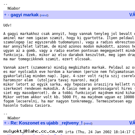
--

+
-
gagyi markak
V
(
mind
)
Udv!

A gagyi markakhoz csak annyit, hogy vannak tenyleg jol bevalt d
aminel mar nem igazan szamit, hogy ki gyartotta. Ilyen peldaul 
szamologep (az egyszerubb tudomanyos), vagy a radios ebresztoor
mar annyifelet lattam, de mind azonos modon mukodott, azonos he
ugyan az a gomb, vagy a radio eseten pontosan megegyezett minde
funkcioja. Ezek, mikor az elso darabok keszultek, meg igen drag
ma mar tomegcikknek szamit, ezert olcsoak.

Vannak azert (szamomra) mindig megbizhato markak. Peldaul az or
es mar nyolcadik eve hordom a karomon (persze nem folyamatosan,
gyakorlatilag minden nap). Igaz, 4-szer volt rajta szij cserele
haromszor elem  (utoljara tavaj nyaron), majd

mikor letort az egyik sarka, egy tepozaras oraszijra kellett ra
szerkezet rendesen mukodik. A Casio nem a pontossagarol hires (
siet egy masodpercet), de a tobbi funkciojat majdnem mind kihas
Mikor vettem akkor volt kb. 5000 Ft, ma majdnem ugyan ez 10000.
fogom lecserelni, ha mar nagyon tonkremegy. Termeszetesen egy

hasonlo tudasu Casiora.

--

+
-
Re: Koszonet es ujabb _rejtveny_!
V
(
mind
)