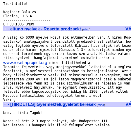
Tisztelettel

Waginger Bala'zs

Florida, U.S.A.

-----------------------

+
-
eltuno nyelvek - Rosetta prodzsekt
V
(
mind
)
A vilag kb 6000 nyelve kozul sok eltunofelben van. A hires Rose
szotarko" analogiajakent beinditott prodzsekt azt vallalta, hog
vilag legtobb nyelvere leforditott Bibliat hasznaljak fel kozos
es az elso harom fejezetet (Genezis 1-3) leforditjak minden nye
es ezzel teremtenek egy oriasi kozos szotarat. Ha tudsz valami

www.rosettaproject.org
 cimre feltoltheted a

Teremtes fejezeteit, vagy megjegyzesekkel lathatod el a meglevo
forditast, a nyelveszeti adatbazishoz is hozzajarulhatsz. Azt t
hogy nikkeldiszkettre vesik fel mikroirassal a szovegeket, varh
elettartam 2000 ev! Ha jol latom magyarorszagrol csak a suketek
jelbeszede van fenn az is csak szimbolikusan es hibasan is van

irva. Nyelvesz hajlamuak, ne egymast regulazzatok, itt egy

feladat, ebbe kapcsolodjatok be. Eddig kb 1200 nyelvet vittek f
Micsoda fantasztikus lehetosegeket teremt a web!

+
-
[HIRDETES] Gyermekfelugyeletet keresek
V
(
mind
)
Kedves Lista Tagok!

Keresunk heti 2-3 napra holgyet, aki Budapesten III

keruletben 13 honapos kis fiunk felugyeletet valalna.
