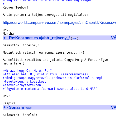
> segiteni es elore is koszonok minden segitseget.
>

Kedves Teebor!

A cim pontos; a teljes szoveget itt megtalalod:

http://ourworld.compuserve.com/homepages/JimCapaldi/Kissessw
Udv.,

+
-
Re:Koszonet es ujabb _rejtveny_!
V
(
mind
)
Sziasztok Tippelok,!

Megint sok valaszt fog jonni szerintem... :-)

Az emlitett rovidites azt jelenti O:gye Mo:g A Fene. (Egye

meg a fene.)

>Mi az, hogy O:. M. A. F. ?
>(Az elso betu O:, mint O:KO:R. (szarvasmarha))
>Mindig csupa nagybetuvel. Tobbszor is elofordul a regi
>levelekben, a kovetkezo
>szovegkornyezetekben:
>"Egyetemre mentem a februari szunet alatt is O:MAF"
Udv!

+
-
Sonashi
V
(
mind
)
Sziasztok Tippelok!
