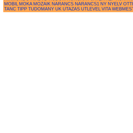
MOBIL
MOKA
MOZAIK
NARANCS
NARANCS1
NY
NYELV
OTT
TANC
TIPP
TUDOMANY
UK
UTAZAS
UTLEVEL
VITA
WEBMES