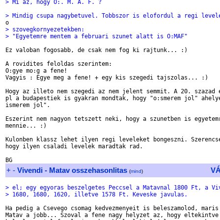
> Mi az, hogy O:. M. A. F. ?
> Mindig csupa nagybetuvel. Tobbszor is elofordul a regi level
> szovegkornyezetekben:
> "Egyetemre mentem a februari szunet alatt is O:MAF"
Ez valoban fogosabb, de csak nem fog ki rajtunk... :)

A rovidites feloldas szerintem:

O:gye mo:g a fene!

Vagyis : Egye meg a fene! + egy kis szegedi tajszolas... :)

Hogy az illeto nem szegedi az nem jelent semmit. A 20. szazad e
pl a budapestiek is gyakran mondtak, hogy "o:smerem jol" ahelye
ismerem jol".

Eszerint nem nagyon tetszett neki, hogy a szunetben is egyetemr
mennie... :)

Kulonben klassz lehet ilyen regi leveleket bongeszni. Szerencse
hogy ilyen csaladi levelek maradtak rad.

+
-
Vivendi - Matav osszehasonlitas
V
(
mind
)
> el; egy egyoras beszelgetes Peccsel a Matavnal 1800 Ft, a Vi
> 1680, 1680, 1620, illetve 1578 Ft. Keveske javulas.
Ha pedig a Csevego csomag kedvezmenyeit is beleszamolod, maris 
Matav a jobb... Szoval a fene nagy helyzet az, hogy eltekintve 