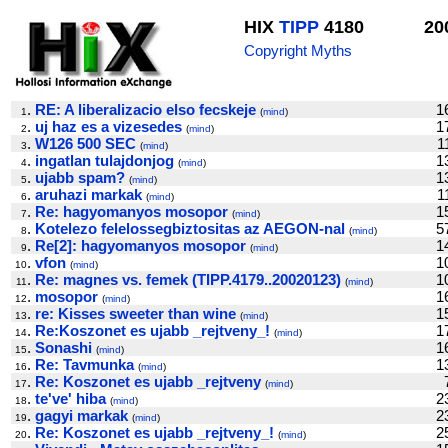
HIX
TIPP
4180
20
Copyright Myths
.
RE: A liberalizacio elso fecskeje
1
1
(
mind
)
.
uj haz es a vizesedes
1
2
(
mind
)
.
W126 500 SEC
1
3
(
mind
)
.
ingatlan tulajdonjog
1
4
(
mind
)
.
ujabb spam?
1
5
(
mind
)
.
aruhazi markak
1
6
(
mind
)
.
Re: hagyomanyos mosopor
1
7
(
mind
)
.
Kotelezo felelossegbiztositas az AEGON-nal
5
8
(
mind
)
.
Re[2]: hagyomanyos mosopor
1
9
(
mind
)
.
vfon
1
10
(
mind
)
.
Re: magnes vs. femek (TIPP.4179..20020123)
1
11
(
mind
)
.
mosopor
1
12
(
mind
)
.
re: Kisses sweeter than wine
1
13
(
mind
)
.
Re:Koszonet es ujabb _rejtveny_!
1
14
(
mind
)
.
Sonashi
1
15
(
mind
)
.
Re: Tavmunka
1
16
(
mind
)
.
Re: Koszonet es ujabb _rejtveny
17
(
mind
)
.
te've' hiba
2
18
(
mind
)
.
gagyi markak
2
19
(
mind
)
.
Re: Koszonet es ujabb _rejtveny_!
2
20
(
mind
)