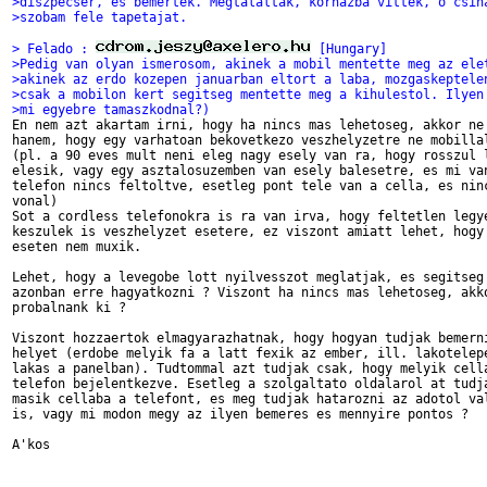
>diszpecser, es bemertek. Megtalaltak, korhazba vittek, o csin
>szobam fele tapetajat.
> Felado : 
 [Hungary]
>Pedig van olyan ismerosom, akinek a mobil mentette meg az ele
>akinek az erdo kozepen januarban eltort a laba, mozgaskeptele
>csak a mobilon kert segitseg mentette meg a kihulestol. Ilyen
>mi egyebre tamaszkodnal?)

En nem azt akartam irni, hogy ha nincs mas lehetoseg, akkor ne 
hanem, hogy egy varhatoan bekovetkezo veszhelyzetre ne mobillal
(pl. a 90 eves mult neni eleg nagy esely van ra, hogy rosszul l
elesik, vagy egy asztalosuzemben van esely balesetre, es mi van
telefon nincs feltoltve, esetleg pont tele van a cella, es ninc
vonal)

Sot a cordless telefonokra is ra van irva, hogy feltetlen legye
keszulek is veszhelyzet esetere, ez viszont amiatt lehet, hogy 
eseten nem muxik.

Lehet, hogy a levegobe lott nyilvesszot meglatjak, es segitseg 
azonban erre hagyatkozni ? Viszont ha nincs mas lehetoseg, akko
probalnank ki ?

Viszont hozzaertok elmagyarazhatnak, hogy hogyan tudjak bemerni
helyet (erdobe melyik fa a latt fexik az ember, ill. lakotelepe
lakas a panelban). Tudtommal azt tudjak csak, hogy melyik cella
telefon bejelentkezve. Esetleg a szolgaltato oldalarol at tudja
masik cellaba a telefont, es meg tudjak hatarozni az adotol val
is, vagy mi modon megy az ilyen bemeres es mennyire pontos ?

A'kos
