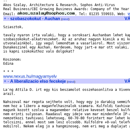
--

Akos Szalay, Architecture & Research, Sophos Anti-Virus

Real Business/CBI Growing Business Awards: Company of the Year

Email: 
, Tel: 01235 559933, Web: 
+
-
szobaszokokut - Auchan
V
(
mind
)
Sziasztok,

tavaly nyaron irta valaki, hogy a soroksari Auchanban lehet kap
szobaszokokut-alkatreszeket. Az az aruhaz nagyon kiesik a mi ko
utvonalainkbol, igy vegul lemondtam a vasarlasrol. Most viszont
Dunakeszinel egy Auchan. Kerdesem, hogy jart-e mar ott valaki, 
is kapni szokokuthoz valo dolgokat?

Koszonom:

Edina

www.nexus.hu/magyarnyelv
+
-
A liberalizacio elso fecskeje
V
(
mind
)
La'ng Attila D. irt egy kis beszamolot osszehasonlitva a Vivend
arait.

Nahszoval mar regota sejtheto volt, hogy egy jo darabig semmife
nem hoz a libero a maganfelhasznalok szamara. Kulfoldi tavhivas
magunk kozott szolva a maganember relative keveset beszel kulfo
nem erinti sulyosan. Raadasul egy ideje van mar mindenfele IP-a
nemzetkozi tavhivasi lehetoseg, 60-70-80 forintert mar lehet ku
telcsizni, ennel most sem lesz olcsobb. Kulfoldre +0-val telefo
mobilrol. Nekem eleg jo a hangminoseg, nem eri meg a duplajat a