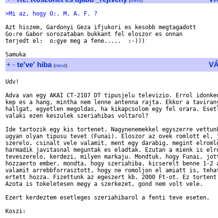
(
mind
)
>Mi az, hogy O:. M. A. F. ?
Azt hiszem, Gardonyi Geza ifjukori es kesobb megtagadott

Go:re Gabor sorozataban bukkant fel eloszor es onnan

terjedt el:  o:gye meg a fene.....  :-)))

+
-
te've' hiba
V
(
mind
)
Udv!

Adva van egy AKAI CT-2107 DT tipusjelu televizio. Errol idonken
kep es a hang, mintha nem lenne antenna rajta. Ekkor a tavirany
hallgat, egyetlen megoldas, ha kikapcsolom egy fel orara. Esetl
valaki ezen keszulek szeriahibas voltarol?

Ide tartozik egy kis tortenet. Nagynenemekkel egyszerre vettunk
ugyan olyan tipusu tevet (Funai). Eloszor az ovek romlott el, j
szerelo, csinalt vele valamit, ment egy darabig, megint elromlo
harmadik javitasnal meguntak es eladtak. Ezutan a mienk is elro
teveszerelo, kerdezi, milyen markaju. Mondtuk, hogy Funai, jott
hozzaerto ember, mondta, hogy szeriahiba, kicserelt benne 1-2 a
valamit arrebbforrasztott, hogy ne romoljon el amiatt is, tehat
ertett hozza. Fizettunk az egeszert kb. 2000 Ft-ot. Ez tortent 
Azota is tokeletesen megy a szerkezet, gond nem volt vele.

Ezert kerdeztem esetleges szeriahibarol a fenti teve eseten.

Koszi:
