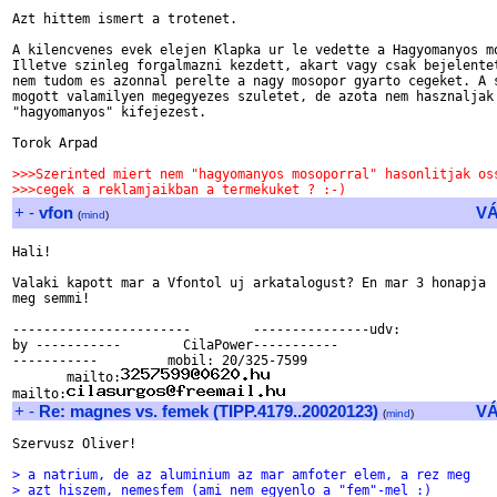
Azt hittem ismert a trotenet.

A kilencvenes evek elejen Klapka ur le vedette a Hagyomanyos mo
Illetve szinleg forgalmazni kezdett, akart vagy csak bejelentet
nem tudom es azonnal perelte a nagy mosopor gyarto cegeket. A s
mogott valamilyen megegyezes szuletet, de azota nem hasznaljak 
"hagyomanyos" kifejezest.

Torok Arpad

>>>Szerinted miert nem "hagyomanyos mosoporral" hasonlitjak os
>>>cegek a reklamjaikban a termekuket ? :-)
+
-
vfon
V
(
mind
)
Hali!

Valaki kapott mar a Vfontol uj arkatalogust? En mar 3 honapja  
meg semmi!

-----------------------        ---------------udv:

by -----------        CilaPower-----------

-----------         mobil: 20/325-7599

       mailto:
mailto:
+
-
Re: magnes vs. femek (TIPP.4179..20020123)
V
(
mind
)
Szervusz Oliver!

> a natrium, de az aluminium az mar amfoter elem, a rez meg
> azt hiszem, nemesfem (ami nem egyenlo a "fem"-mel :)