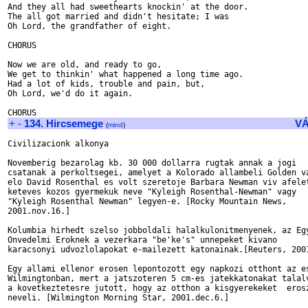
And they all had sweethearts knockin' at the door.

The all got married and didn't hesitate; I was

Oh Lord, the grandfather of eight.

CHORUS

Now we are old, and ready to go,

We get to thinkin' what happened a long time ago.

Had a lot of kids, trouble and pain, but,

Oh Lord, we'd do it again.

+
-
134. Hircsemege
V
(
mind
)
Civilizacionk alkonya

Novemberig bezarolag kb. 30 000 dollarra rugtak annak a jogi

csatanak a perkoltsegei, amelyet a Kolorado allambeli Golden va
elo David Rosenthal es volt szeretoje Barbara Newman viv afelet
keteves kozos gyermekuk neve "Kyleigh Rosenthal-Newman" vagy

"Kyleigh Rosenthal Newman" legyen-e. [Rocky Mountain News,

2001.nov.16.]

Kolumbia hirhedt szelso jobboldali halalkulonitmenyenek, az Egy
Onvedelmi Eroknek a vezerkara "be'ke's" unnepeket kivano

karacsonyi udvozlolapokat e-mailezett katonainak.[Reuters, 2001
Egy allami ellenor erosen lepontozott egy napkozi otthont az es
Wilmingtonban, mert a jatszoteren 5 cm-es jatekkatonakat talalv
a kovetkeztetesre jutott, hogy az otthon a kisgyerekeket  erosz
neveli. [Wilmington Morning Star, 2001.dec.6.]
