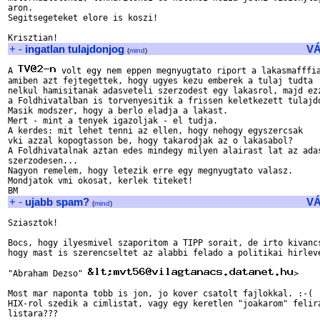
aron.

Segitsegeteket elore is koszi!

+
-
ingatlan tulajdonjog
V
(
mind
)
A 
 volt egy nem eppen megnyugtato riport a lakasmafffia
amiben azt fejtegettek, hogy ugyes kezu emberek a tulaj tudta

nelkul hamisitanak adasveteli szerzodest egy lakasrol, majd ezz
a Foldhivatalban is torvenyesitik a frissen keletkezett tulajdo
Masik modszer, hogy a berlo eladja a lakast.

Mert - mint a tenyek igazoljak - el tudja.

A kerdes: mit lehet tenni az ellen, hogy nehogy egyszercsak

vki azzal kopogtasson be, hogy takarodjak az o lakasabol?

A Foldhivatalnak aztan edes mindegy milyen alairast lat az adas
szerzodesen...

Nagyon remelem, hogy letezik erre egy megnyugtato valasz.

Mondjatok vmi okosat, kerlek titeket!

+
-
ujabb spam?
V
(
mind
)
Sziasztok!

Bocs, hogy ilyesmivel szaporitom a TIPP sorait, de irto kivancs
hogy mast is szerencseltet az alabbi felado a politikai hirleve
"Abraham Dezso" 
>

Most mar naponta tobb is jon, jo kover csatolt fajlokkal. :-(  
HIX-rol szedik a cimlistat, vagy egy keretlen "joakarom" felira
listara???
