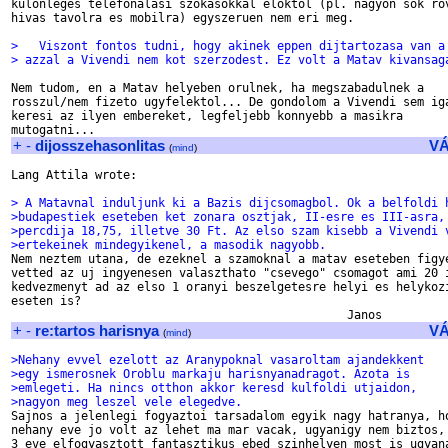
kulonleges telefonalasi szokasokkal eloktol (pl. nagyon sok rov
hivas tavolra es mobilra) egyszeruen nem eri meg.

>   Viszont fontos tudni, hogy akinek eppen dijtartozasa van a
> azzal a Vivendi nem kot szerzodest. Ez volt a Matav kivansag
Nem tudom, en a Matav helyeben orulnek, ha megszabadulnek a

rosszul/nem fizeto ugyfelektol... De gondolom a Vivendi sem iga
keresi az ilyen embereket, legfeljebb konnyebb a masikra

+
-
dijosszehasonlitas
V
(
mind
)
Lang Attila wrote:

> A Matavnal induljunk ki a Bazis dijcsomagbol. Ok a belfoldi 
>budapestiek eseteben ket zonara osztjak, II-esre es III-asra,
>percdija 18,75, illetve 30 Ft. Az elso szam kisebb a Vivendi 
>ertekeinek mindegyikenel, a masodik nagyobb.

Nem neztem utana, de ezeknel a szamoknal a matav eseteben figye
vetted az uj ingyenesen valaszthato "csevego" csomagot ami 20 i
kedvezmenyt ad az elso 1 oranyi beszelgetesre helyi es helykozi
eseten is?

+
-
re:tartos harisnya
V
(
mind
)
>Nehany evvel ezelott az Aranypoknal vasaroltam ajandekkent
>egy ismerosnek Oroblu markaju harisnyanadragot. Azota is
>emlegeti. Ha nincs otthon akkor keresd kulfoldi utjaidon,
>nagyon meg leszel vele elegedve.

Sajnos a jelenlegi fogyaztoi tarsadalom egyik nagy hatranya, ho
nehany eve jo volt az lehet ma mar vacak, ugyanigy nem biztos, 
3 eve elfogyasztott fantasztikus ebed szinhelyen most is ugyana