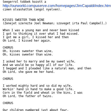
http://ourworld.compuserve.com/homepages/JimCapaldi/index.htm

cimen olvashattok (angol nyelven).

KISSES SWEETER THAN WINE

(Zenejet szerezte Joel Newman; szoveget irta Paul Campbell.)

When I was a young man and never been kissed

I got to thinking it over what I had missed.

I got me a girl, I kissed her and then

Oh Lord, I kissed her again.

CHORUS

Oh, kisses sweeter than wine,

Oh, kisses sweeter than wine.

I asked her to marry and be my sweet wife,

And we would be so happy all of our life.

I begged and I pleaded like a natural man, and then

Oh Lord, she gave me her hand.

CHORUS

I worked mighty hard and so did my wife,

Workin' hand in hand to make a good life.

Corn in the field and wheat in the bins, I was

Oh Lord, the father of twins.

CHORUS

Our children numbered just about four,
