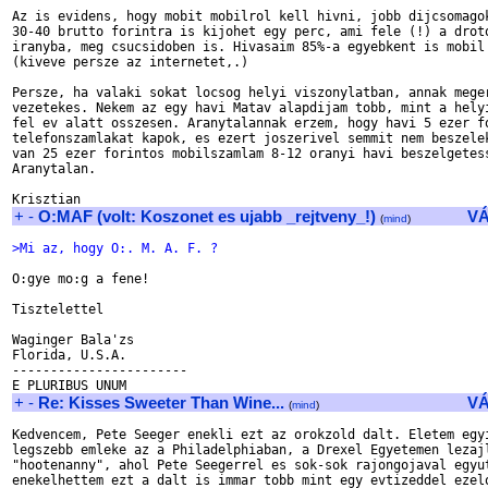
Az is evidens, hogy mobit mobilrol kell hivni, jobb dijcsomagok
30-40 brutto forintra is kijohet egy perc, ami fele (!) a droto
iranyba, meg csucsidoben is. Hivasaim 85%-a egyebkent is mobil 
(kiveve persze az internetet,.)

Persze, ha valaki sokat locsog helyi viszonylatban, annak meger
vezetekes. Nekem az egy havi Matav alapdijam tobb, mint a helyi
fel ev alatt osszesen. Aranytalannak erzem, hogy havi 5 ezer fo
telefonszamlakat kapok, es ezert joszerivel semmit nem beszelek
van 25 ezer forintos mobilszamlam 8-12 oranyi havi beszelgetess
Aranytalan.

+
-
O:MAF (volt: Koszonet es ujabb _rejtveny_!)
V
(
mind
)
>Mi az, hogy O:. M. A. F. ?
O:gye mo:g a fene!

Tisztelettel

Waginger Bala'zs

Florida, U.S.A.

-----------------------

+
-
Re: Kisses Sweeter Than Wine...
V
(
mind
)
Kedvencem, Pete Seeger enekli ezt az orokzold dalt. Eletem egyi
legszebb emleke az a Philadelphiaban, a Drexel Egyetemen lezajl
"hootenanny", ahol Pete Seegerrel es sok-sok rajongojaval egyut
enekelhettem ezt a dalt is immar tobb mint egy evtizeddel ezelo