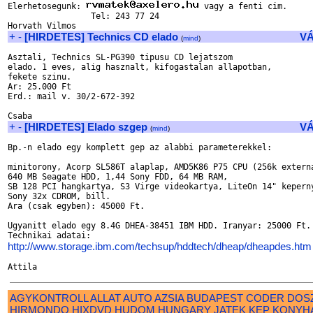
Elerhetosegunk: 
 vagy a fenti cim.

                 Tel: 243 77 24

+
-
[HIRDETES] Technics CD elado
V
(
mind
)
Asztali, Technics SL-PG390 tipusu CD lejatszom

elado. 1 eves, alig hasznalt, kifogastalan allapotban,

fekete szinu.

Ar: 25.000 Ft

Erd.: mail v. 30/2-672-392

+
-
[HIRDETES] Elado szgep
V
(
mind
)
Bp.-n elado egy komplett gep az alabbi parameterekkel:

minitorony, Acorp SL586T alaplap, AMD5K86 P75 CPU (256k externa
640 MB Seagate HDD, 1,44 Sony FDD, 64 MB RAM,

SB 128 PCI hangkartya, S3 Virge videokartya, LiteOn 14" keperny
Sony 32x CDROM, bill.

Ara (csak egyben): 45000 Ft.

Ugyanitt elado egy 8.4G DHEA-38451 IBM HDD. Iranyar: 25000 Ft.

http://www.storage.ibm.com/techsup/hddtech/dheap/dheapdes.htm
AGYKONTROLL
ALLAT
AUTO
AZSIA
BUDAPEST
CODER
DOS
HIRMONDO
HIXDVD
HUDOM
HUNGARY
JATEK
KEP
KONYH