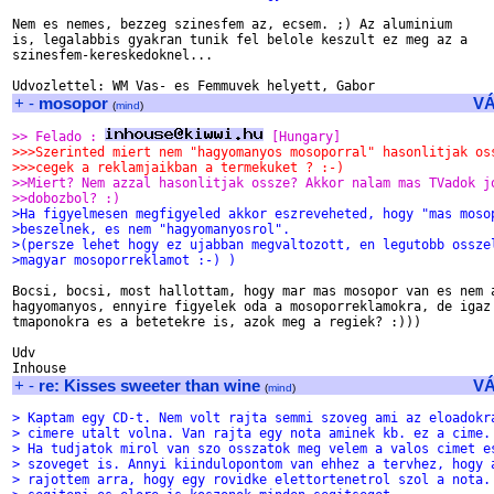
Nem es nemes, bezzeg szinesfem az, ecsem. ;) Az aluminium

is, legalabbis gyakran tunik fel belole keszult ez meg az a

szinesfem-kereskedoknel...

+
-
mosopor
V
(
mind
)
>> Felado : 
 [Hungary]
>>>Szerinted miert nem "hagyomanyos mosoporral" hasonlitjak os
>>>cegek a reklamjaikban a termekuket ? :-)
>>Miert? Nem azzal hasonlitjak ossze? Akkor nalam mas TVadok j
>>dobozbol? :)
>Ha figyelmesen megfigyeled akkor eszreveheted, hogy "mas moso
>beszelnek, es nem "hagyomanyosrol".
>(persze lehet hogy ez ujabban megvaltozott, en legutobb ossze
>magyar mosoporreklamot :-) )
Bocsi, bocsi, most hallottam, hogy mar mas mosopor van es nem a
hagyomanyos, ennyire figyelek oda a mosoporreklamokra, de igaz 
tmaponokra es a betetekre is, azok meg a regiek? :)))

Udv

+
-
re: Kisses sweeter than wine
V
(
mind
)
> Kaptam egy CD-t. Nem volt rajta semmi szoveg ami az eloadokr
> cimere utalt volna. Van rajta egy nota aminek kb. ez a cime.
> Ha tudjatok mirol van szo osszatok meg velem a valos cimet e
> szoveget is. Annyi kiindulopontom van ehhez a tervhez, hogy 
> rajottem arra, hogy egy rovidke elettortenetrol szol a nota.