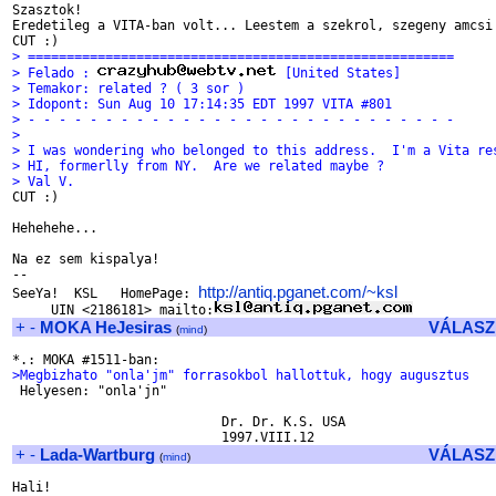
Szasztok!

Eredetileg a VITA-ban volt... Leestem a szekrol, szegeny amcsi 
> =======================================================
> Felado : 
 [United States]
> Temakor: related ? ( 3 sor )
> Idopont: Sun Aug 10 17:14:35 EDT 1997 VITA #801
> - - - - - - - - - - - - - - - - - - - - - - - - - - - -
> 
> I was wondering who belonged to this address.  I'm a Vita re
> HI, formerlly from NY.  Are we related maybe ?
> Val V.

CUT :)

Hehehehe...

Na ez sem kispalya!

-- 

http://antiq.pganet.com/~ksl
SeeYa!  KSL   HomePage: 
     UIN <2186181> mailto:
+
-
MOKA HeJesiras
VÁLASZ
(
mind
)
>Megbizhato "onla'jm" forrasokbol hallottuk, hogy augusztus

 Helyesen: "onla'jn" 

                           Dr. Dr. K.S. USA

+
-
Lada-Wartburg
VÁLASZ
(
mind
)
Hali!
