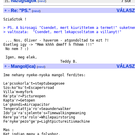
.
hazugsagok
7 so
21
(
mind
)
+
-
Re: "PS."
VÁLASZ
(
mind
)
SziaSztok !

> PS. A birosagi "Csendet, mert kiurittetem a termet!" suketne
> valtozata:  "Csendet, mert lekapcsoltatom a villanyt!"
 ... Nos, Oliver - haverom - atgondoltad te ezt ?!

Esetleg igy -> "Mmm khhh dmmff h fhhmm !!!"

 No nem ? :)

 Igen, meg elek,

+
-
Mangol(ica)
VÁLASZ
(
mind
)
Ime nehany nyeke-nyoka mangol ferdites:

Le'pcsokorla't=steptubeagesee

Szo:ko"ku't=Escapersroad

Villa'm=myfork

Ke'pta'r=Pictureopen

Kapta'r=Getopen

Le'gkondi=Aircapacitor

Tengeralattja'ro'=Seaunderwalker

Ido"ja'ra'sjelente's=Timewalkingmeaning

Kere'pa'rta'rolo'=Whilepairstoring

Fe'nyke'pezo"ge'p=Lightpictureitismachine

Mas :

Ket indian megy a folyohoz.
