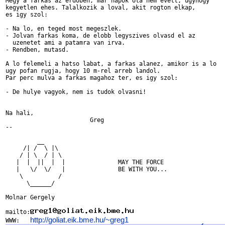
Megy a farkas az erdoben, mar napok ota nem evett, ugyhogy

kegyetlen ehes. Talalkozik a loval, akit rogton elkap,

es igy szol:

- Na lo, en teged most megeszlek.

- Jolvan farkas koma, de elobb legyszives olvasd el az

  uzenetet ami a patamra van irva.

- Rendben, mutasd.

A lo felemeli a hatso labat, a farkas alanez, amikor is a lo

ugy pofan rugja, hogy 10 m-rel arreb landol.

Par perc mulva a farkas magahoz ter, es igy szol:

- De hulye vagyok, nem is tudok olvasni!

Na hali,

			Greg

-- 

         __

     /| /  \ |\

    / | \  / | \	

   |  |  ||  |  |		MAY THE FORCE

   |   \/  \/   |		BE WITH YOU...

    \          /

      \______/	

Molnar Gergely

mailto:
http://goliat.eik.bme.hu/~greg1
WWW:   