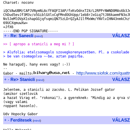
Charset: noconv

iQCVAwUBM/CAPJVNymNiAcfFAQFI3AP/fxKvOdnxTZ4/L2RPPrNWND0MAs6b3Je
ChDud5evJf3M3v/o5GiblGXlxCqFMndOGhUpp/1eb8rJxGiq7tJ86kaemFN3oJR
Ns5JeMlOVpX1shapGGjqfsqmiQN75zLDrQZyAJ1lfMxWm/YNVlvIHN43nmkChzt
69UCXqmuwXw=

=JfX6

+
-
Re: Sanecli
VÁLASZ
(
mind
)
>> [ apropo a stanicli a meg mi ? ]
> Alufolia; etelcsomagolo szovegkorenyezetben. Pl. a csokolade
> be van csomagolva ~-be, aztan papirba.
Ne haragudj, hany eves vagy? :-))

-- 

http://www.siofok.com/quatt
Gabor - mailto:
 - 
+
-
Re> Stanicli
VÁLASZ
(
mind
)
Jelentem, a stanicli az zacsko. L. Pelikan Jozsef gator

(amikor szetlovik

a hazat Virag et. "rokonai"), a gyereknek: "Mindig az a qrva st
(vagy valami

roppant hasonlo).

+
-
Ferditesek
VÁLASZ
(
mind
)