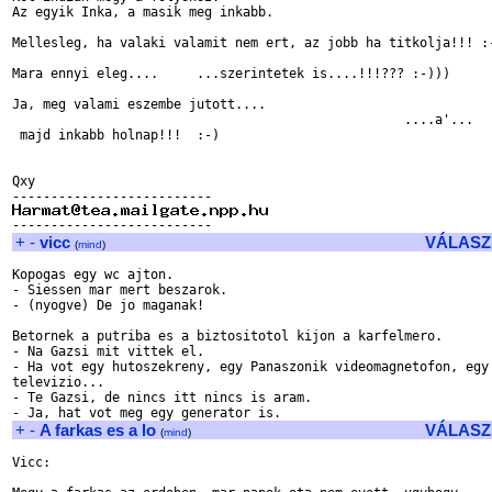
Az egyik Inka, a masik meg inkabb.

Mellesleg, ha valaki valamit nem ert, az jobb ha titkolja!!! :-
Mara ennyi eleg....     ...szerintetek is....!!!??? :-)))

Ja, meg valami eszembe jutott....

                                                   ....a'...

 majd inkabb holnap!!!  :-)

Qxy

+
-
vicc
VÁLASZ
(
mind
)
Kopogas egy wc ajton.

- Siessen mar mert beszarok.

- (nyogve) De jo maganak!

Betornek a putriba es a biztositotol kijon a karfelmero.

- Na Gazsi mit vittek el.

- Ha vot egy hutoszekreny, egy Panaszonik videomagnetofon, egy 
televizio...

- Te Gazsi, de nincs itt nincs is aram.

+
-
A farkas es a lo
VÁLASZ
(
mind
)
Vicc:
