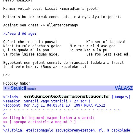
Hello Mokazok!

Ha mar voltak bocs, kicsit kimaradtam a jobol.

Mother's butter break comes out. -> A nyavalya torjon ki.

Against sea great -> ellentengernagy

>L'eau d'Adrage:
Qu'est che`re eu la pouval		K'e ser o" la puval

N'est tu rule d'achais gaide	N'e tu: ru:l d'ase ged

Qui sa quade a` la pou		Ki sza kad a la pu

Sa roche laisse aquas aide.		Sza ros lesz akez ed.

Egyebkent nem jelent semmit, de franciaul tudokra a fraszt

lehet vele hozni. (Bocs az ekezetekert.)

Udv

+
-
Stanicli
VÁLASZ
(
mind
)
>Felado : 
 [Hungary]
>Temakor: Sanecli vagy Stanicli ( 27 sor )
>Idopont: Mon Aug 11 04:03:41 EDT 1997 MOKA #1512
>- - - - - - - - - - - - - - - - - - - - - - - - - - - -
>
>> Illeg billeg mint majom farkan a stanicli
>> [ apropo a stanicli a meg mi ? ]
>
>Alufolia; etelcsomagolo szovegkorenyezetben. Pl. a csokolade