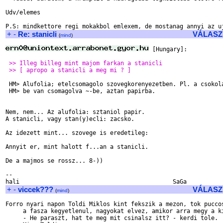
Udv/elemes

+
-
Re: stanicli
VÁLASZ
(
mind
)
 [Hungary]:

 >> Illeg billeg mint majom farkan a stanicli
 >> [ apropo a stanicli a meg mi ? ]
 HM> Alufolia; etelcsomagolo szovegkorenyezetben. Pl. a csokola
 HM> be van csomagolva ~-be, aztan papirba.

Nem, nem... Az alufolia: sztaniol papir.

A stanicli, vagy stan(y)ecli: zacsko.

Az idezett mint... szovege is eredetileg:

Annyit er, mint halott f...an a stanicli.

De a majmos se rossz... 8-))

--

+
-
viccek???
VÁLASZ
(
mind
)
Forro nyari napon Toldi Miklos kint fekszik a mezon, tok puccos
     a fasza kegyetlenul, nagyokat elvez, amikor arra megy a ki
     - He paraszt, hat te meg mit csinalsz itt? - kerdi tole.
