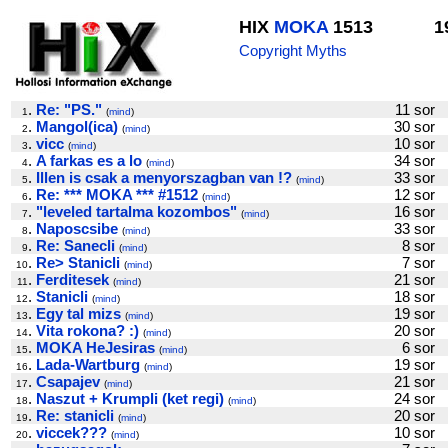
HIX
MOKA
1513
1
Copyright Myths
.
Re: "PS."
11 so
1
(
mind
)
.
Mangol(ica)
30 so
2
(
mind
)
.
vicc
10 so
3
(
mind
)
.
A farkas es a lo
34 so
4
(
mind
)
.
Illen is csak a menyorszagban van !?
33 so
5
(
mind
)
.
Re: *** MOKA *** #1512
12 so
6
(
mind
)
.
"leveled tartalma kozombos"
16 so
7
(
mind
)
.
Naposcsibe
33 so
8
(
mind
)
.
Re: Sanecli
8 so
9
(
mind
)
.
Re> Stanicli
7 so
10
(
mind
)
.
Ferditesek
21 so
11
(
mind
)
.
Stanicli
18 so
12
(
mind
)
.
Egy tal mizs
19 so
13
(
mind
)
.
Vita rokona? :)
20 so
14
(
mind
)
.
MOKA HeJesiras
6 so
15
(
mind
)
.
Lada-Wartburg
19 so
16
(
mind
)
.
Csapajev
21 so
17
(
mind
)
.
Naszut + Krumpli (ket regi)
24 so
18
(
mind
)
.
Re: stanicli
20 so
19
(
mind
)
.
viccek???
10 so
20
(
mind
)