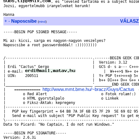
, es "leveled tartalma es a subject kozom
Jozsi, egyertelmubb iranyelveket kerunk!

+
-
Naposcsibe
VÁLASZ
(
mind
)
-----BEGIN PGP SIGNED MESSAGE-----

Mi az: kicsi, sarga es nagyon-nagyon veszelyes?

Naposcsibe a root passwordoddal! :)))))))))

/----------------------------------------.-------BEGIN GEEK COD
|                                        |  Version: 3.12      
| Erdi "Cactus" Gergo                    |  GCS d- s a--- C++++
| e-mail: 
             |  W+++>$ N++ o+
| UIN:    200511                         |  Y+ PGP t++>+++@ 5+ 
|                                        |  b++ DI+++ D++ G++ e
|________________________________________'________END GEEK CODE
http://www.mmt.bme.hu/~bracz/Guys/Cactus
|    ============ 
  
|        o Red Alert                         o Fotok rolam!:)  
|        o HTML gyorstalpalo                 o Linkek          
|        o Fiksz-Aktak: kepregeny                              
|--------------------------------------------------------------
|   PGP key fingerprint = 64 B8 7A 3F 6B E5 7F 29  5E 69 02 95 
|   Send e-mail with subject "PGP Public Key request" to get my
\--------------------------------------------------------------
Data to Picard: "No Captain, I do not run Windows."

-----BEGIN PGP SIGNATURE-----

Version: 2.6.3i
