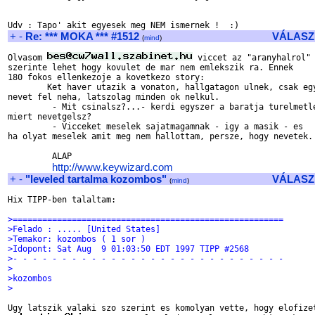
+
-
Re: *** MOKA *** #1512
VÁLASZ
(
mind
)
Olvasom 
 viccet az "aranyhalrol" 
szerinte lehet hogy kovulet de mar nem emlekszik ra. Ennek 

180 fokos ellenkezoje a kovetkezo story:

        Ket haver utazik a vonaton, hallgatagon ulnek, csak egy
nevet fel neha, latszolag minden ok nelkul.

         - Mit csinalsz?...- kerdi egyszer a baratja turelmetle
miert nevetgelsz?

         - Vicceket meselek sajatmagamnak - igy a masik - es 

ha olyat meselek amit meg nem hallottam, persze, hogy nevetek.

         ALAP

http://www.keywizard.com
+
-
"leveled tartalma kozombos"
VÁLASZ
(
mind
)
Hix TIPP-ben talaltam:

>=======================================================
>Felado : ..... [United States]
>Temakor: kozombos ( 1 sor )
>Idopont: Sat Aug  9 01:03:50 EDT 1997 TIPP #2568
>- - - - - - - - - - - - - - - - - - - - - - - - - - - -
>
>kozombos
>