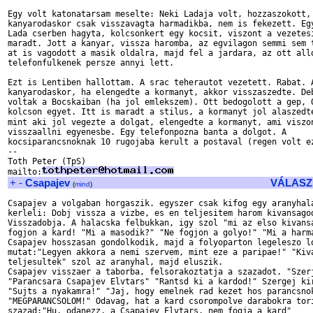
Egy volt katonatarsam meselte: Neki Ladaja volt, hozzaszokott, 
kanyarodaskor csak visszavagta harmadikba, nem is fekezett. Egy
Lada cserben hagyta, kolcsonkert egy kocsit, viszont a vezetesi
maradt. Jott a kanyar, vissza haromba, az egvilagon semmi sem t
at is vagodott a masik oldalra, majd fel a jardara, az ott allo
telefonfulkenek persze annyi lett.

Ezt is Lentiben hallottam. A srac teherautot vezetett. Rabat. A
kanyarodaskor, ha elengedte a kormanyt, akkor visszaszedte. Deb
voltak a Bocskaiban (ha jol emlekszem). Ott bedogolott a gep, 0
kolcson egyet. Itt is maradt a stilus, a kormanyt jol alaszedte
mint aki jol vegezte a dolgat, elengedte a kormanyt, ami viszo
visszaallni egyenesbe. Egy telefonpozna banta a dolgot. A

kocsiparancsnoknak 10 rugojaba kerult a postaval (regen volt ez
-- 

Toth Peter (TpS)

mailto:
+
-
Csapajev
VÁLASZ
(
mind
)
Csapajev a volgaban horgaszik. egyszer csak kifog egy aranyhala
kerleli: Dobj vissza a vizbe, es en teljesitem harom kivansagod
Visszadobja. A halacska felbukkan, igy szol "mi az elso kivansa
fogjon a kard! "Mi a masodik?" "Ne fogjon a golyo!" "Mi a harma
Csapajev hosszasan gondolkodik, majd a folyoparton legeleszo lo
mutat:"Legyen akkora a nemi szervem, mint eze a paripae!" "Kiva
teljesultek" szol az aranyhal, majd eluszik.

Csapajev visszaer a taborba, felsorakoztatja a szazadot. "Szerj
"Parancsara Csapajev Elvtars" "Rantsd ki a kardod!" Szergej kir
"Sujts a nyakamra!" "Jaj, hogy emelnek rad kezet hos parancsnok
"MEGPARANCSOLOM!" Odavag, hat a kard csorompolve darabokra tori
szazad:"Hu, odanezz, a Csapajev Elvtars, nem fogja a kard"
