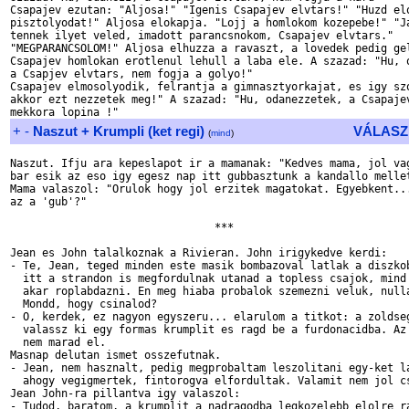
Csapajev ezutan: "Aljosa!" "Igenis Csapajev elvtars!" "Huzd elo
pisztolyodat!" Aljosa elokapja. "Lojj a homlokom kozepebe!" "Ja
tennek ilyet veled, imadott parancsnokom, Csapajev elvtars."

"MEGPARANCSOLOM!" Aljosa elhuzza a ravaszt, a lovedek pedig gel
Csapajev homlokan erotlenul lehull a laba ele. A szazad: "Hu, o
a Csapjev elvtars, nem fogja a golyo!"

Csapajev elmosolyodik, felrantja a gimnasztyorkajat, es igy szo
akkor ezt nezzetek meg!" A szazad: "Hu, odanezzetek, a Csapajev
+
-
Naszut + Krumpli (ket regi)
VÁLASZ
(
mind
)
Naszut. Ifju ara kepeslapot ir a mamanak: "Kedves mama, jol vag
bar esik az eso igy egesz nap itt gubbasztunk a kandallo mellet
Mama valaszol: "Orulok hogy jol erzitek magatokat. Egyebkent...
az a 'gub'?"

				***

Jean es John talalkoznak a Rivieran. John irigykedve kerdi:

- Te, Jean, teged minden este masik bombazoval latlak a diszkob
  itt a strandon is megfordulnak utanad a topless csajok, mind 
  akar roplabdazni. En meg hiaba probalok szemezni veluk, nulla
  Mondd, hogy csinalod?

- O, kerdek, ez nagyon egyszeru... elarulom a titkot: a zoldseg
  valassz ki egy formas krumplit es ragd be a furdonacidba. Az 
  nem marad el.

Masnap delutan ismet osszefutnak.

- Jean, nem hasznalt, pedig megprobaltam leszolitani egy-ket la
  ahogy vegigmertek, fintorogva elfordultak. Valamit nem jol cs
Jean John-ra pillantva igy valaszol:

- Tudod, baratom, a krumplit a nadragodba legkozelebb elolre ra