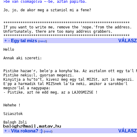
>be van csomagolva ~-be, aztan papirba.
Jo, jo, de akor meg a sztaniol mi a fene?

***********************************************************

If you want to write me, remove the 'nope.'from the address.

Unfortunately, there are too many address grabbers.

+
-
Egy tal mizs
VÁLASZ
(
mind
)
Hello

Annak aki szereti:

Pistike hazae'r, bele'p a konyha'ba. Az asztalon ott egy ta'l M
Pistike nekiu:l, gyorsan megeszi.

Kinyitja a hu"to"t, kivesz meg egy tal MIZSt, azt is megeszi.

E'pp a harmadik tal MIZSnek la'ta neki, amikor a sarokbo'l 

megszo'lal a nagypapa:

- Pistike, azt ne edd meg, az a LAJOSMIZSE !

Hehehe !

Sziasztok

+
-
Vita rokona? :)
VÁLASZ
(
mind
)