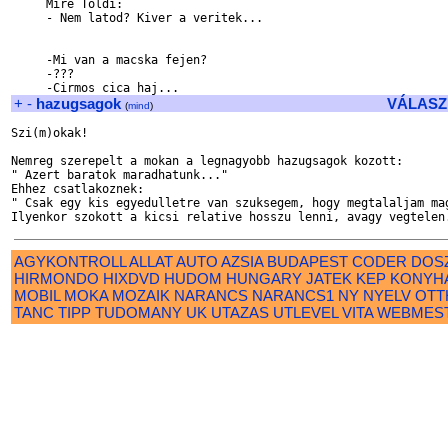
     Mire Toldi:

     - Nem latod? Kiver a veritek...

     -Mi van a macska fejen?

     -???

+
-
hazugsagok
VÁLASZ
(
mind
)
Szi(m)okak!

Nemreg szerepelt a mokan a legnagyobb hazugsagok kozott:

" Azert baratok maradhatunk..."

Ehhez csatlakoznek:

" Csak egy kis egyedulletre van szuksegem, hogy megtalaljam mag
AGYKONTROLL
ALLAT
AUTO
AZSIA
BUDAPEST
CODER
DOS
HIRMONDO
HIXDVD
HUDOM
HUNGARY
JATEK
KEP
KONYH
MOBIL
MOKA
MOZAIK
NARANCS
NARANCS1
NY
NYELV
OTT
TANC
TIPP
TUDOMANY
UK
UTAZAS
UTLEVEL
VITA
WEBMES