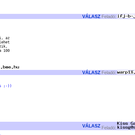
VÁLASZ
Feladó:
, az 

ehet 

ik, 

 100 

VÁLASZ
Feladó:
s ;-))
VÁLASZ
Feladó: