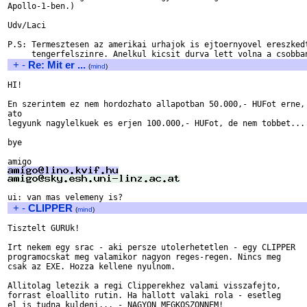
Apollo-1-ben.) 

Udv/Laci

P.S: Termesztesen az amerikai urhajok is ejtoernyovel ereszkedt
+
-
Re: Mit er ...
(
mind
)
HI!

En szerintem ez nem hordozhato allapotban 50.000,- HUFot erne, 
ato

legyunk nagylelkuek es erjen 100.000,- HUFot, de nem tobbet...

bye 

+
-
CLIPPER
(
mind
)
Tisztelt GURUk!

Irt nekem egy srac - aki persze utolerhetetlen - egy CLIPPER

programocskat meg valamikor nagyon reges-regen. Nincs meg

csak az EXE. Hozza kellene nyulnom.

Allitolag letezik a regi Clipperekhez valami visszafejto,

forrast eloallito rutin. Ha hallott valaki rola - esetleg

el is tudna kuldeni... - NAGYON MEGKOSZONNEM!
