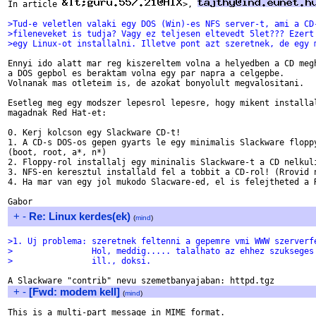
In article 
>, 
>Tud-e veletlen valaki egy DOS (Win)-es NFS server-t, ami a CD
>fileneveket is tudja? Vagy ez teljesen eltevedt 5let??? Ezert
>egy Linux-ot installalni. Illetve pont azt szeretnek, de egy 
Ennyi ido alatt mar reg kiszereltem volna a helyedben a CD megh
a DOS gepbol es beraktam volna egy par napra a celgepbe.

Volnanak mas otleteim is, de azokat bonyolult megvalositani.

Esetleg meg egy modszer lepesrol lepesre, hogy mikent installal
magadnak Red Hat-et:

0. Kerj kolcson egy Slackware CD-t!

1. A CD-s DOS-os gepen gyarts le egy minimalis Slackware floppy
(boot, root, a*, n*)

2. Floppy-rol installalj egy mininalis Slackware-t a CD nelkuli
3. NFS-en keresztul installald fel a tobbit a CD-rol! (Rrovid n
4. Ha mar van egy jol mukodo Slacware-ed, el is felejtheted a R
+
-
Re: Linux kerdes(ek)
(
mind
)
>1. Uj problema: szeretnek feltenni a gepemre vmi WWW szerverf
>                Hol, meddig..... talalhato az ehhez szukseges
>                ill., doksi.
+
-
[Fwd: modem kell]
(
mind
)
This is a multi-part message in MIME format.
