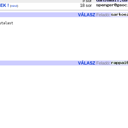
9 sor
EK !
18 sor
(
mind
)
VÁLASZ
Feladó:
talast

VÁLASZ
Feladó: