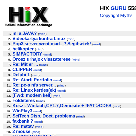
HIX
GURU
55
Copyright Myths
.
mi a JAVA?
1
(
mind
)
.
Videokartya kontra Linux
2
(
mind
)
.
Pop3 server went mad.. ? Segitsetek!
3
(
mind
)
.
helikopter
4
(
mind
)
.
SIMFACTORY
5
(
mind
)
.
Orosz urhajok visszaterese
6
(
mind
)
.
Re: Mit er ...
7
(
mind
)
.
CLIPPER
8
(
mind
)
.
Delphi 1
9
(
mind
)
.
Re: Atarti Portfolio
10
(
mind
)
.
Re: pc-s nfs server...
11
(
mind
)
.
Re: Linux kerdes(ek)
12
(
mind
)
.
[Fwd: modem kell]
13
(
mind
)
.
Foldeteres
14
(
mind
)
.
Koszi: Wintach;CP1.7;Demosite + !FAT->CDFS
15
(
mind
)
.
WinPlay3
16
(
mind
)
.
SciTech Disp. Doct. problema
17
(
mind
)
.
faxbank ?
18
(
mind
)
.
Re: matav
19
(
mind
)
.
2 mouse
20
(
mind
)