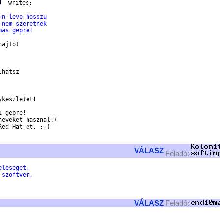
  writes:

-n levo hosszu
 nem szeretnek
mas gepre!
ajtot

hatsz

keszletet!

 gepre!

eveket hasznal.)

ed Hat-et. :-)

VÁLASZ
Feladó:
eleseget.
 szoftver,
VÁLASZ
Feladó: