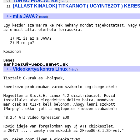
.
TURBO PASCAL 5.5
21
(
mind
)
.
[ALLAST KINALOK] TITKARNOT ( UGYINTEZOT ) KERES
22
+
-
mi a JAVA?
(
mind
)
Egy kezdo" sza'ma'ra ke'rek nehany mondat tajekoztatast, vagy u
az e-mail altal elerheto forrasokra.

   1) Mi is az a JAVA?

   2) Mire jo?

Koszonom

+
-
Videokartya kontra Linux
(
mind
)
Tisztelt G-urak es -holgyek,

kovetkezo problemaban varom szakerto segitsegeteket:

Megvettem a S.u.S.E. Linux 4.2 disztribuciot. Rovid

installalas utan elegedetten doltem hatra, mondvan:

mar csak az X11-t kell belonom. Ahogy lenni szokott

(Murphy), ekkor jott a meglepetes (idezem szabadon):

"8.2.4 ATI Video Xpression EDO

Rovid ideje van forgalomban egy uj ATI chipkeszlet,

a 264VT ... , amely nem mukodik az XFree86-3.1.2D-vel."

No, nekem pont ilyen a videokartyam...
