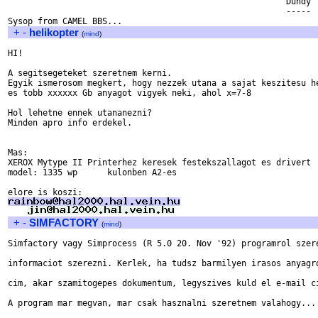
                                                        Dundy

                                                        -----

+
-
helikopter
(
mind
)
HI!

A segitsegeteket szeretnem kerni.

Egyik ismerosom megkert, hogy nezzek utana a sajat keszitesu he
es tobb xxxxxx Gb anyagot vigyek neki, ahol x=7-8

Hol lehetne ennek utananezni?

Minden apro info erdekel.

Mas:

XEROX Mytype II Printerhez keresek festekszallagot es drivert

model: 1335 wp      kulonben A2-es 

+
-
SIMFACTORY
(
mind
)
Simfactory vagy Simprocess (R 5.0 20. Nov '92) programrol szere
informaciot szerezni. Kerlek, ha tudsz barmilyen irasos anyagro
cim, akar szamitogepes dokumentum, legyszives kuld el e-mail ci
A program mar megvan, mar csak hasznalni szeretnem valahogy... 