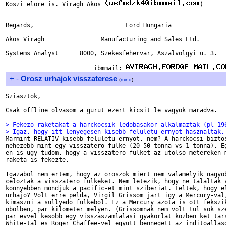
Koszi elore is. Viragh Akos 
)      
Regards,                          Ford Hungaria                
Akos Viragh                Manufacturing and Sales Ltd.        
Systems Analyst      8000, Szekesfehervar, Aszalvolgyi u. 3.   
                         ibmmail: 
+
-
Orosz urhajok visszaterese
(
mind
)
Sziasztok,

Csak offline olvasom a gurut ezert kicsit le vagyok maradva.

> Fekezo raketakat a harckocsik ledobasakor alkalmaztak (pl 19
> Igaz, hogy itt lenyegesen kisebb feluletu ernyot hasznaltak.

Marmint RELATIV kisebb feluletu ernyot, nem? A harckocsi biztos
nehezebb mint egy visszatero fulke (20-50 tonna vs 1 tonna). Eg
en is ugy tudom, hogy a visszatero fulket az utolso metereken m
raketa is fekezte.

Igazabol nem ertem, hogy az oroszok miert nem valamelyik nagyob
celoztak a visszatero fulkeket. Nem letezik, hogy ne talaltak v
konnyebben mondjuk a pacific-et mint sziberiat. Feltek, hogy el
urhajo? Volt erre pelda, Virgil Grissom jart igy a Mercury-val,
kimaszni a sullyedo fulkebol. Ez a Mercury azota is ott fekszik
obolben, par kilometer melyen. (Grissomnak nem volt tul sok sze
par evvel kesobb egy visszaszamlalasi gyakorlat kozben ket tars
White-tal es Roger Chaffee-vel egyutt bennegett az inditoallaso