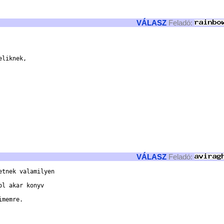
VÁLASZ
Feladó:
liknek,

VÁLASZ
Feladó:
tnek valamilyen 

l akar konyv    

memre.          

                
