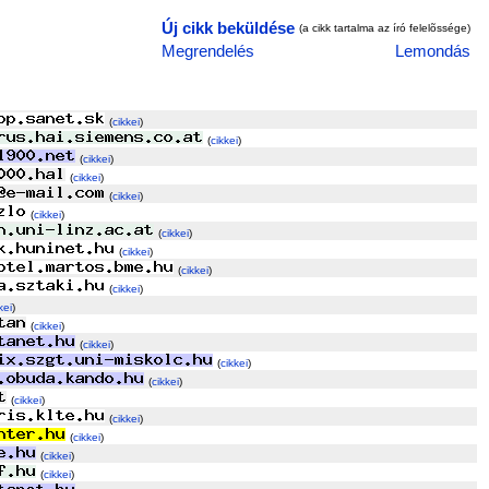
Új cikk beküldése
(a cikk tartalma az író felelõssége)
Megrendelés
Lemondás
(
cikkei
)
(
cikkei
)
(
cikkei
)
(
cikkei
)
(
cikkei
)
(
cikkei
)
(
cikkei
)
(
cikkei
)
(
cikkei
)
(
cikkei
)
kei
)
(
cikkei
)
(
cikkei
)
(
cikkei
)
(
cikkei
)
(
cikkei
)
(
cikkei
)
(
cikkei
)
(
cikkei
)
(
cikkei
)