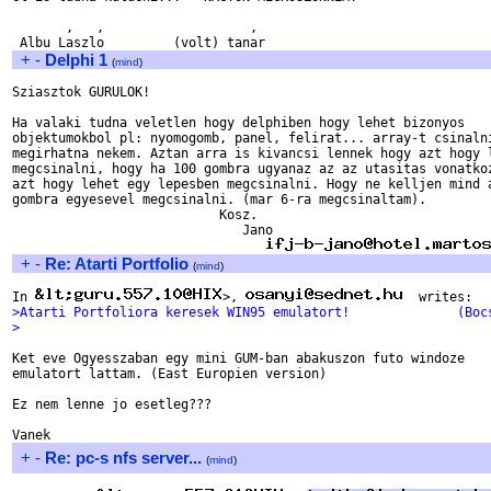
       ,   ,                   , 

+
-
Delphi 1
(
mind
)
Sziasztok GURULOK!

Ha valaki tudna veletlen hogy delphiben hogy lehet bizonyos 

objektumokbol pl: nyomogomb, panel, felirat... array-t csinalni
megirhatna nekem. Aztan arra is kivancsi lennek hogy azt hogy l
megcsinalni, hogy ha 100 gombra ugyanaz az az utasitas vonatkoz
azt hogy lehet egy lepesben megcsinalni. Hogy ne kelljen mind a
gombra egyesevel megcsinalni. (mar 6-ra megcsinaltam).

                           Kosz.

                              Jano

+
-
Re: Atarti Portfolio
(
mind
)
In 
>, 
>Atarti Portfoliora keresek WIN95 emulatort!              (Boc
>
Ket eve Ogyesszaban egy mini GUM-ban abakuszon futo windoze

emulatort lattam. (East Europien version)

Ez nem lenne jo esetleg???

+
-
Re: pc-s nfs server...
(
mind
)