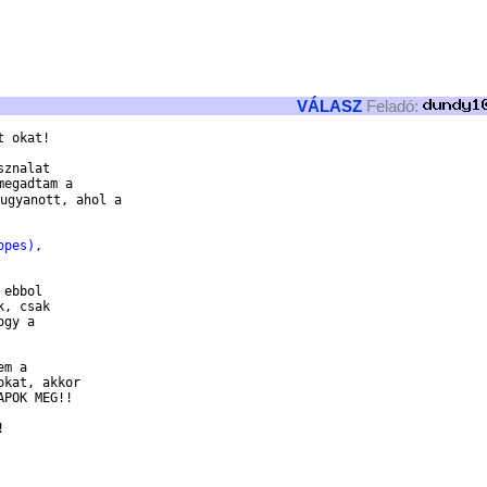
VÁLASZ
Feladó:
 okat!

znalat

egadtam a

ugyanott, ahol a

opes),    
ebbol

, csak

gy a 

m a 

kat, akkor

POK MEG!!


