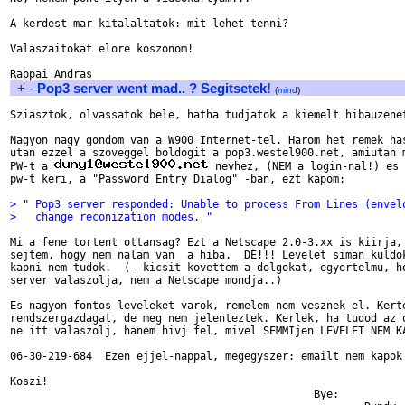
A kerdest mar kitalaltatok: mit lehet tenni?

Valaszaitokat elore koszonom!

+
-
Pop3 server went mad.. ? Segitsetek!
(
mind
)
Sziasztok, olvassatok bele, hatha tudjatok a kiemelt hibauzenet
Nagyon nagy gondom van a W900 Internet-tel. Harom het remek has
utan ezzel a szoveggel boldogit a pop3.westel900.net, amiutan m
PW-t a 
 nevhez, (NEM a login-nal!) es 
pw-t keri, a "Password Entry Dialog" -ban, ezt kapom:

> " Pop3 server responded: Unable to process From Lines (envel
>   change reconization modes. "
Mi a fene tortent ottansag? Ezt a Netscape 2.0-3.xx is kiirja, 
sejtem, hogy nem nalam van  a hiba.  DE!!! Levelet siman kuldok
kapni nem tudok.  (- kicsit kovettem a dolgokat, egyertelmu, ho
server valaszolja, nem a Netscape mondja..)

Es nagyon fontos leveleket varok, remelem nem vesznek el. Kerte
rendszergazdagat, de meg nem jelenteztek. Kerlek, ha tudod az o
ne itt valaszolj, hanem hivj fel, mivel SEMMIjen LEVELET NEM KA
06-30-219-684  Ezen ejjel-nappal, megegyszer: emailt nem kapok!
Koszi!

                                                Bye:
