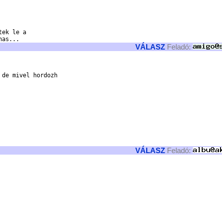
ek le a

VÁLASZ
Feladó:
de mivel hordozh

VÁLASZ
Feladó: