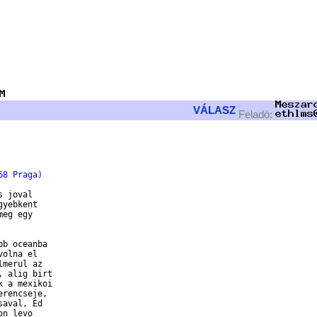
                       

                

                

                

VÁLASZ
Feladó:
68 Praga)
 joval

yebkent

eg egy

b oceanba

olna el

merul az

 alig birt

 a mexikoi

rencseje,

aval, Ed

n levo
