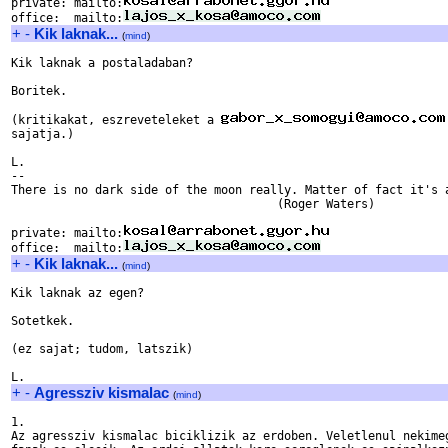
private: mailto:
office:  mailto:
+
-
Kik laknak...
(
mind
)
Kik laknak a postaladaban?

Boritek.

(kritikakat, eszreveteleket a 
sajatja.)

L.

-- 

There is no dark side of the moon really. Matter of fact it's a
                                      (Roger Waters)

private: mailto:
office:  mailto:
+
-
Kik laknak...
(
mind
)
Kik laknak az egen?

Sotetkek.

(ez sajat; tudom, latszik)

+
-
Agressziv kismalac
(
mind
)
1.

Az agressziv kismalac biciklizik az erdoben. Veletlenul nekimeg