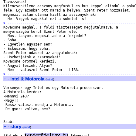
Tavozzanak!

Kilencvenkilenc asszony megfordul es bus keppel elindul a pokol
fele. Egy azonban ott marad a helyen. Szent Peter hozzasiet,

megnezi, aztan utanna kialt az asszonyoknak:

> ------------------------------------------------------------

Kovacsne meghal, s foldi tisztesseget megjutalmazva, a 

menyorszagba kerul Szent Peter ele.

- Nos, lanyom, megcsaltad-e a ferjedet?

- Soha.

- Egyetlen egyszer sem?

- Eskuszom, hogy soha.

Szent Peter odaszol az angyaloknak:

- Hozhatjatok a szarnyakat!

Kovacsne orommel kerdezi:

- Angyal leszek, Atyam?

> ------------------------------------------------------------
+
-
Intel & Motorola
(
mind
)
Versenyez egy Intel es egy Motorola processzor.

A Motorola kerdez:

-Mennyi 2+3?

-Negy!!

-Rossz valasz, mondja a Motorola.

-De gyors voltam, nem?

+
-
story
(
mind
)
*Felado : 
 [Hungary]
