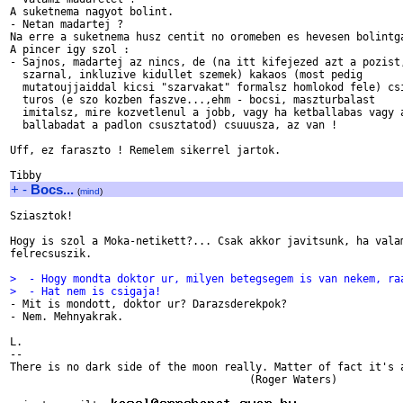
A suketnema nagyot bolint.

- Netan madartej ?

Na erre a suketnema husz centit no oromeben es hevesen bolintga
A pincer igy szol :

- Sajnos, madartej az nincs, de (na itt kifejezed azt a pozist,
  szarnal, inkluzive kidullet szemek) kakaos (most pedig 

  mutatoujjaiddal kicsi "szarvakat" formalsz homlokod fele) csi
  turos (e szo kozben faszve...,ehm - bocsi, maszturbalast 

  imitalsz, mire kozvetlenul a jobb, vagy ha ketballabas vagy a
  ballabadat a padlon csusztatod) csuuusza, az van !

Uff, ez faraszto ! Remelem sikerrel jartok.

+
-
Bocs...
(
mind
)
Sziasztok!

Hogy is szol a Moka-netikett?... Csak akkor javitsunk, ha valam
felrecsuszik.

>  - Hogy mondta doktor ur, milyen betegsegem is van nekem, ra
>  - Hat nem is csigaja!

- Mit is mondott, doktor ur? Darazsderekpok?

- Nem. Mehnyakrak.

L.

-- 

There is no dark side of the moon really. Matter of fact it's a
                                      (Roger Waters)
