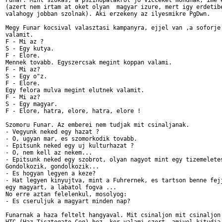
Funar. Mint szokas, a pszihopatakrol jo vicceket mondnak, ime e
(azert nem irtam at oket olyan  magyar izure, mert igy erdetibe
valahogy jobban szolnak). Aki erzekeny az ilyesmikre PgDwn.

Megy Funar kocsival valasztasi kampanyra, ejjel van ,a soforje 
valamit.

F - Mi az ?

S - Egy kutya.

F - Elore.

Mennek tovabb. Egyszercsak megint koppan valami.

F - Mi az?

S - Egy o"z.

F - Elore.

Egy felora mulva megint elutnek valamit.

F - Mi az?

S - Egy magyar.

F - Elore, hatra, elore, hatra, elore !

Szomoru Funar. Az emberei nem tudjak mit csinaljanak.

- Vegyunk neked egy hazat ?

- O, ugyan mar, es szomorkodik tovabb.

- Epitsunk neked egy uj kulturhazat ?

- O, nem kell az nekem...

- Epitsunk neked egy szobrot, olyan nagyot mint egy tizemeletes
Gondolkozik, gondolkozik...

- Es hogyan legyen a keze?

- Hat legyen kinyujtva, mint a Fuhrernek, es tartson benne fejj
egy magyart, a labatol fogva ...

No erre aztan felelenkul, mosolyog:

- Es cseruljuk a magyart minden nap?

Funarnak a haza feltelt hangyaval. Mit csinaljon mit csinaljon 