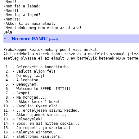
-Nem!!

-Nem faj a labad?

-Nem!!!

-Nem faj a fejed?

-Nem!!!!

-Akkor ki is maszhatnal.

-Nem tudok, meg nem ertem az aljara!

+
-
'No more RANDI'
(
mind
)
Probakeppen kozlok nehany poent vicc nelkul.

Akit erdekel a viccek tobbi resze az a megfelelo szammal jelezz
esetleg olvassa el az elmult 8 ev barmelyik hetenek MOKA termes
 1. - Belenezett a konnektorba.

 2. - Vadlott aljon fel!

 3. - De uugy faaj!

 4. - A leghatso.

 5. - Dehogynem.

 6. - Welcome to SPEED LIMIT!!!

 7. - Szopni.

 8. - Na mondjad....

 9. - -Akkor kerek 1 keket.

10. - Vazelin! Gyere elo!

11. - ...eroteljesen szivni kezded.

12. - Akkor ajandek sincs....

13. - Felvegyelek?

14. - Bocs, en azt hittem csokis...

15. - Jo reggelt, jo szurkolast!

16. - Kalanyos Winnetou.

17. - Elektromos kisu:le's.
