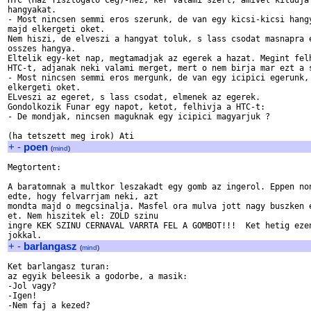
HTC (Haz Tisztogato Ceg)-hez, ker valami szert, amivel kitudja 
hangyakat.

- Most nincsen semmi eros szerunk, de van egy kicsi-kicsi hangy
majd elkergeti oket.

Nem hiszi, de elveszi a hangyat toluk, s lass csodat masnapra e
osszes hangya.

Eltelik egy-ket nap, megtamadjak az egerek a hazat. Megint felh
HTC-t, adjanak neki valami merget, mert o nem birja mar ezt a s
- Most nincsen semmi eros mergunk, de van egy icipici egerunk, 
elkergeti oket.

ELveszi az egeret, s lass csodat, elmenek az egerek.

Gondolkozik Funar egy napot, ketot, felhivja a HTC-t:

- De mondjak, nincsen maguknak egy icipici magyarjuk ?

+
-
poen
(
mind
)
Megtortent:

A baratomnak a multkor leszakadt egy gomb az ingerol. Eppen non
edte, hogy felvarrjam neki, azt 

mondta majd o megcsinalja. Masfel ora mulva jott nagy buszken e
et. Nem hiszitek el: ZOLD szinu 

ingre KEK SZINU CERNAVAL VARRTA FEL A GOMBOT!!!  Ket hetig ezen
+
-
barlangasz
(
mind
)
Ket barlangasz turan:

az egyik beleesik a godorbe, a masik:

-Jol vagy?

-Igen!

-Nem faj a kezed?
