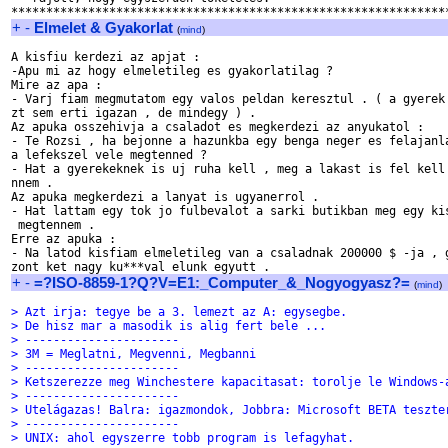
+
-
Elmelet & Gyakorlat
(
mind
)
A kisfiu kerdezi az apjat :

-Apu mi az hogy elmeletileg es gyakorlatilag ?

Mire az apa :

- Varj fiam megmutatom egy valos peldan keresztul . ( a gyerek 
zt sem erti igazan , de mindegy ) .

Az apuka osszehivja a csaladot es megkerdezi az anyukatol :

- Te Rozsi , ha bejonne a hazunkba egy benga neger es felajanla
a lefekszel vele megtenned ?

- Hat a gyerekeknek is uj ruha kell , meg a lakast is fel kell 
nnem .

Az apuka megkerdezi a lanyat is ugyanerrol .

- Hat lattam egy tok jo fulbevalot a sarki butikban meg egy kis
 megtennem .

Erre az apuka :

- Na latod kisfiam elmeletileg van a csaladnak 200000 $ -ja , g
+
-
=?ISO-8859-1?Q?V=E1:_Computer_&_Nogyogyasz?=
(
mind
)
> Azt irja: tegye be a 3. lemezt az A: egysegbe.
> De hisz mar a masodik is alig fert bele ...
> ----------------------
> 3M = Meglatni, Megvenni, Megbanni
> ----------------------
> Ketszerezze meg Winchestere kapacitasat: torolje le Windows-
> ----------------------
> Utelágazas! Balra: igazmondok, Jobbra: Microsoft BETA teszte
> ----------------------
> UNIX: ahol egyszerre tobb program is lefagyhat.