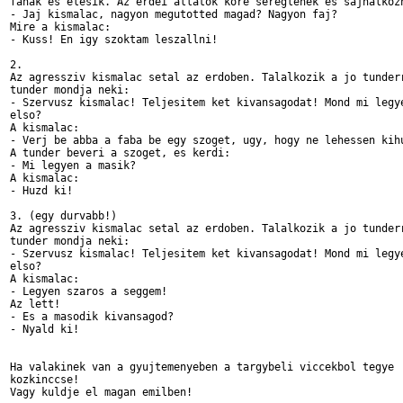
fanak es elesik. Az erdei allatok kore sereglenek es sajnalkozn
- Jaj kismalac, nagyon megutotted magad? Nagyon faj?

Mire a kismalac:

- Kuss! En igy szoktam leszallni!

2.

Az agressziv kismalac setal az erdoben. Talalkozik a jo tunderr
tunder mondja neki:

- Szervusz kismalac! Teljesitem ket kivansagodat! Mond mi legye
elso?

A kismalac:

- Verj be abba a faba be egy szoget, ugy, hogy ne lehessen kihu
A tunder beveri a szoget, es kerdi:

- Mi legyen a masik?

A kismalac:

- Huzd ki!

3. (egy durvabb!)

Az agressziv kismalac setal az erdoben. Talalkozik a jo tunderr
tunder mondja neki:

- Szervusz kismalac! Teljesitem ket kivansagodat! Mond mi legye
elso?

A kismalac:

- Legyen szaros a seggem!

Az lett!

- Es a masodik kivansagod?

- Nyald ki!

Ha valakinek van a gyujtemenyeben a targybeli viccekbol tegye

kozkinccse!

Vagy kuldje el magan emilben!
