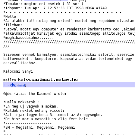
*Temakor: megtortent esetek ( 31 sor )

*Idopont: Tue Apr  7 12:52:33 EDT 1998 MOKA #1749

*- - - - - - - - - - - - - - - - - - - - - - - - - - - -

*Hello

*Az alabbi (allitolag megtortent) esetet meg regebben olvastam 
*fileban:

*Szoval adott egy computer es rendeszer karbantarto ceg ,akinek
*alkalmazottjat kihivjak egy irodai szamitogep allitolagos telj
*meghibasodasahoz.......

///////////////////////////////////////////////////////////////
///

Szivesen vennek barmilyen, szamitastechnikai sztorit, szervizel
balloveseket , komputerrel kapcsolatas vidam torteneteket egy

osszeallitashoz.

Kalocsai Sanyi

mailto:
+
-
dv.
(
mind
)
G@bi (alias the Daemon) wrote:

*Hello mokkazok !

*En meg uj vagyok a mokan.

*Kuldok nektek nehany viccet:

*Azt irja: tegye be a 3. lemezt az A: egysegbe.

*De hisz mar a masodik is alig fert bele ...

*----------------------

*3M = Meglatni, Megvenni, Megbanni

*----------------------
