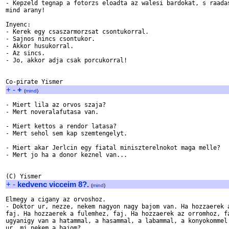
- Kepzeld tegnap a fotorzs eloadta az walesi bardokat, s raadas
mind arany!

Inyenc:

- Kerek egy csaszarmorzsat csontukorral.

- Sajnos nincs csontukor.

- Akkor husukorral.

- Az sincs. 

- Jo, akkor adja csak porcukorral!

+
-
+
(
mind
)
- Miert lila az orvos szaja?

- Mert noveralafutasa van.

- Miert kettos a rendor latasa?

- Mert sehol sem kap szemtengelyt.

- Miert akar Jerlcin egy fiatal miniszterelnokot maga melle?

- Mert jo ha a donor keznel van...

+
-
kedvenc vicceim 8?.
(
mind
)
Elmegy a cigany az orvoshoz.

- Doktor ur, nezze, nekem nagyon nagy bajom van. Ha hozzaerek a
faj. Ha hozzaerek a fulemhez, faj. Ha hozzaerek az orromhoz, fa
ugyanigy van a hatammal, a hasammal, a labammal, a konyokommel 
ur, mi nekem a bajom?
