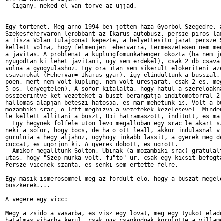
- Cigany, neked el van torve az ujjad.

Egy tortenet. Meg anno 1994-ben jottem haza Gyorbol Szegedre, a
Szekesfehervaron lerobbant az Ikarus autobusz, persze piros lam
a Tisza Volan tulajdonat kepezte, a helyettesito jarat persze S
kellett volna, hogy felmenjen Fehervarra, termeszetesen nem men
a javitas. A problemat a kuplungfomunkahenger okozta (ha nem jo
nyugodtan ki lehet javitani, ugy sem erdekel), csak 2 db csavar
volna a gyogyulashoz. Egy ora utan sem sikerult elokeriteni azo
csavarokat (Fehervar= Ikarus gyar), igy elindultunk a busszal. 
poen, mert nem volt kuplung, nem volt uresjarat, csak 2-es, meg
5-os, lenyegtelen). A sofor kitalalta, hogy hatul a szereloakna
osszeerintve ket vezeteket a buszt berangatja inditomotorral 2-
hallomas alapjan beteszi hatosba, es mar mehetunk is. Volt a bu
mozambiki srac, o lett megbizva a vezetekek kezelesevel. Minden
le kellett allitani a buszt, Ubi hatramaszott, inditott, es mar
  Egy hegynek folfele uton levo megalloban egy srac le akart sz
neki a sofor, hogy bocs, de ha o ott leall, akkor indulasnal vi
gurulnia a hegy aljahoz, ugyhogy inkabb lassit, a gyerek meg do
cuccat, es ugorjon ki. A gyerek dobott, es ugrott.

  Amikor megalltunk Solton, Ubinak (a mozambiki srac) gratulalt
utas, hogy "Szep munka volt, fu"to" ur, csak egy kicsit befogta
Persze viccnek szanta, es senki sem ertette felre.

Egy masik ismerosommel meg az fordult elo, hogy a buszat megelo
buszkerek....

A vegere egy vicc:

Megy a zsido a vasarba, es visz egy lovat, meg egy tyukot eladn
hatalmas viharba kerul, csak ugy csapkodnak korulotte a villamo