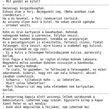
> ------------------------------------------------------------

Hazassagi kozgazdasagtan.

Eskuvo utan a ferj: Bejegyzett ceg. (Neha azonban csak 

csendestars.)

Ha a no kovetel, a ferj rendszerint tartozik.

Az asszony olyan mint a hitel. Ha sokan veszik igenybe

> ------------------------------------------------------------

Kohn es Grun kartyazik a kavehazban. Kohnnak 

sehogysem kedvez a szerencse, folyton veszit. 

Mikor mar minden kezpenzet, tovabba az aranyorajat 

es a pecsetgyurujet is elvesztette, felteszi csinos, fiatal 

feleseget. Ujra veszit, mire kivesz a zsebebol egy kulcsot, 

atadja Grunnek es igy szol:

- Ez a kulcs a felesegem haloszobajanak kulcsa, parancsolj

kerlek.

Grun fogja a kulcsot, es rogton elrohan Kohnek lakasara. 

Negyedora mulva azonban duhosen visszajon a kavehezba, 

és azt mondja Kohnak:

- Te csalo, te gazember, te felteszed a felesegedet, es mikor 

odarohanok, kiderul, hogy ott van nala Schwarcz, akivel 

javaban csokolozik.

- Schwarcz - tiltakozik Kohn -, az lehetetlen.

- Miert volna lehetetlen?

- Mert Schwarcz-cal meg soha eletemben nem kartyaztam, 

> ------------------------------------------------------------

A menyorszag kapuja elott asszonyi lelkek varakoznak a 

bebocsatasra. Lehetnek vagy szazan. Egyszerre kilep a kapun 

Szent Peter es azt mondja:

- Azok akik megcsaltak a ferjuket, nem johetnek be!
