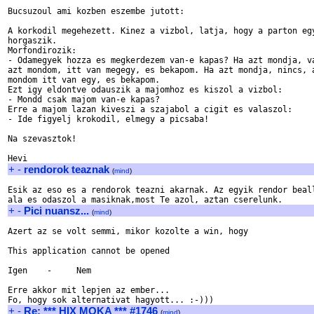
Bucsuzoul ami kozben eszembe jutott:

A korkodil megehezett. Kinez a vizbol, latja, hogy a parton egy
horgaszik.

Morfondirozik:

- Odamegyek hozza es megkerdezem van-e kapas? Ha azt mondja, va
azt mondom, itt van megegy, es bekapom. Ha azt mondja, nincs, a
mondom itt van egy, es bekapom.

Ezt igy eldontve odauszik a majomhoz es kiszol a vizbol:

- Mondd csak majom van-e kapas?

Erre a majom lazan kiveszi a szajabol a cigit es valaszol:

- Ide figyelj krokodil, elmegy a picsaba!

Na szevasztok!

+
-
rendorok teaznak
(
mind
)
Esik az eso es a rendorok teazni akarnak. Az egyik rendor beall
+
-
Pici nuansz...
(
mind
)
Azert az se volt semmi, mikor kozolte a win, hogy

This application cannot be opened

Igen    -     Nem

Erre akkor mit lepjen az ember... 

+
-
Re: *** HIX MOKA *** #1746
(
mind
)