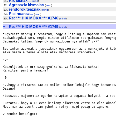
.
Kik laknak...
21
(
mind
)
.
Agressziv kismalac
22
(
mind
)
.
rendorok teaznak
23
(
mind
)
.
Pici nuansz...
24
(
mind
)
.
Re: *** HIX MOKA *** #1746
25
(
mind
)
+
-
Re: *** HIX MOKA *** #1749
(
mind
)
"Egyreszt mindig furcsaltam, hogy allitolag a Japanok nem veszi
szabadsagukat sem, megis minden utifilmben szorgalmasan fenykep
Japanokat lattam. Vagy ok munkaidoben nyaraltak? :-)"

Szerintem azoknak a japcsiknak egyszeruen az a munkajuk. A kulu
alkalmazza a teves eloiteletek megtorese szandekaval.

-o-

Keszuljetek az orr-szag-gyu'ra'si va'llakaszta'sokra!

Ki milyen partra havazna?

-0-

"..hogy a titkarno 130-as mellei amikor lehajolt hogy becsuszta
Diszno!

(basszus, majdnem az egerbe haraptam a pogacsa helyett - a szer
Tudtatok, hogy a 13 eves kislany sikeresen vette az elso akadal
Most mar az abort utan johet a retry, majd pedig az ignore.

2 rendor beszelget:
