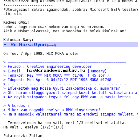
*Ketszerezze meg Winchestere kapacitasat: torolje le Windows-at
*----------------------

*Utelágazas! Balra: igazmondok, Jobbra: Microsoft BETA tesztere
stb, stb.

Kedves G@bi!

Lehet, hogy nem csak nekem van deja vu erzesem.

Akik a Mokat olvassak, mas ujsagokba is belekukkolnak am!

+
-
Re: Rozsa Gyuri
(
mind
)
On Tue, 7 Apr 1998, HIX MOKA wrote:

> =======================================================
> Felado : Creative Engineering developer
> E-mail : 
 [Hungary]
> Temakor: Re: *** HIX MOKA *** #1746  ( 45 sor )
> Idopont: Mon Apr  6 04:27:12 EDT 1998 MOKA #1748
> - - - - - - - - - - - - - - - - - - - - - - - - - - - -
> Emlekeztek meg Rozsa Gyuri Zsakbamacska c. musorara?
> Ott harom elfuggonyozott szinpad kozul kellett valasztania a
> Az egyik szinpadon tegyuk fel egy BMW van, a masik ketton...
> A kerdes :
> Mikor van nagyobb eselye a BMW elnyeresere?
> Ha a masodik valasztasnal marad az eredeti szinpad mellett, 
  Termeszetesen ha nem valt, mert 1/3 esellyel eltalalta.

Ha valt , eselye (1/2)*(1/3).
