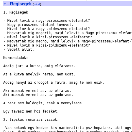
+
-
Regisegek
(
mind
)
1. Regisegek

- Mivel lovik a nagy-pirosszemu-elefantot?

- Nagy-pirosszemu-elefant-lovovel.

- Mivel lovik a nagy-zoldeszemu-elefantot?

- Megvarjak mig megerik, majd lelovik a Nagy-pirosszemu-elefant
- Mivel lovik a kicsi-pirosszemu-elefantot?

- Megvarjak mig megno, majd lelovik a Nagy-pirosszemu-elefant-l
- Mivel lovik a kicsi-zoldszemu-elefantot?

- Vedett allat.

Kozmondadok:

Addig jarj a kutra, amig elfaradsz.

Az a kutya amelyik harap, nem ugat.

Addig hanyd az ordogot a falra, amig le nem esik.

Aki masnak vermet as, az elfarad.

Aki masnak vermet as, az godoraso.

A penz nem boldogit, csak a memmyisege.

Egy tavasz nem hoz fecsket.

2. tipikus romaniai viccek.

 Van nekunk egy kedves kis nacionalista pszihopatank, akit ugy 