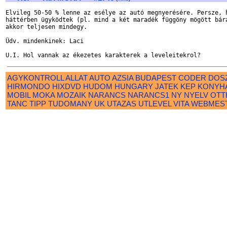
Elvileg 50-50 % lenne az esélye az autó megnyerésére. Persze, h
háttérben ügyködtek (pl. mind a két maradék függöny mögött bárá
akkor teljesen mindegy.

Üdv. mindenkinek: Laci

AGYKONTROLL
ALLAT
AUTO
AZSIA
BUDAPEST
CODER
DOS
HIRMONDO
HIXDVD
HUDOM
HUNGARY
JATEK
KEP
KONYH
MOBIL
MOKA
MOZAIK
NARANCS
NARANCS1
NY
NYELV
OTT
TANC
TIPP
TUDOMANY
UK
UTAZAS
UTLEVEL
VITA
WEBMES