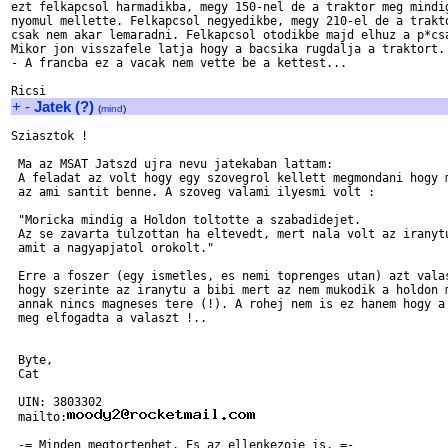
ezt felkapcsol harmadikba, megy 150-nel de a traktor meg mindig
nyomul mellette. Felkapcsol negyedikbe, megy 210-el de a trakto
csak nem akar lemaradni. Felkapcsol otodikbe majd elhuz a p*csa
Mikor jon visszafele latja hogy a bacsika rugdalja a traktort.

- A francba ez a vacak nem vette be a kettest...

+
-
Jatek (?)
(
mind
)
Sziasztok !

 Ma az MSAT Jatszd ujra nevu jatekaban lattam:

 A feladat az volt hogy egy szovegrol kellett megmondani hogy m
 az ami santit benne. A szoveg valami ilyesmi volt :

 "Moricka mindig a Holdon toltotte a szabadidejet.

 Az se zavarta tulzottan ha eltevedt, mert nala volt az iranytu
 amit a nagyapjatol orokolt."

 Erre a foszer (egy ismetles, es nemi toprenges utan) azt valas
 hogy szerinte az iranytu a bibi mert az nem mukodik a holdon m
 annak nincs magneses tere (!). A rohej nem is ez hanem hogy a 
 meg elfogadta a valaszt !..

 Byte,

 Cat

 UIN: 3803302

 mailto: