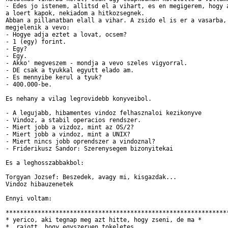
- Edes jo istenem, allitsd el a vihart, es en megigerem, hogy a
a loert kapok, nekiadom a hitkozsegnek.

Abban a pillanatban elall a vihar. A zsido el is er a vasarba, 
megjelenik a vevo:

- Hogye adja eztet a lovat, ocsem?

- 1 (egy) forint.

- Egy?

- Egy.

- Akko' megveszem - mondja a vevo szeles vigyorral.

- DE csak a tyukkal egyutt elado am.

- Es mennyibe kerul a tyuk?

- 400.000-be.

Es nehany a vilag legrovidebb konyveibol.

- A legujabb, hibamentes vindoz felhasznaloi kezikonyve

- Vindoz, a stabil operacios rendszer.

- Miert jobb a vizdoz, mint az OS/2?

- Miert jobb a vindoz, mint a UNIX?

- Miert nincs jobb oprendszer a vindoznal?

- Friderikusz Sandor: Szerenysegem bizonyitekai

Es a leghosszabbakbol:

Torgyan Jozsef: Beszedek, avagy mi, kisgazdak...

Vindoz hibauzenetek

Ennyi voltam:

***************************************************************
* yerico, aki tegnap meg azt hitte, hogy zseni, de ma *

*  rajott, hogy egyszeruen tokeletes.                          