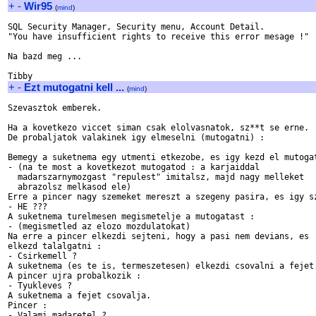
+
-
Wir95
(
mind
)
SQL Security Manager, Security menu, Account Detail.

"You have insufficient rights to receive this error mesage !"

Na bazd meg ...

+
-
Ezt mutogatni kell ...
(
mind
)
Szevasztok emberek.

Ha a kovetkezo viccet siman csak elolvasnatok, sz**t se erne. 

De probaljatok valakinek igy elmeselni (mutogatni) :

Bemegy a suketnema egy utmenti etkezobe, es igy kezd el mutogat
- (na te most a kovetkezot mutogatod : a karjaiddal 

  madarszarnymozgast "repulest" imitalsz, majd nagy melleket 

  abrazolsz melkasod ele)

Erre a pincer nagy szemeket mereszt a szegeny pasira, es igy sz
- HE ???

A suketnema turelmesen megismetelje a mutogatast :

- (megismetled az elozo mozdulatokat)

Na erre a pincer elkezdi sejteni, hogy a pasi nem devians, es 

elkezd talalgatni :

- Csirkemell ?

A suketnema (es te is, termeszetesen) elkezdi csovalni a fejet.
A pincer ujra probalkozik :

- Tyukleves ?

A suketnema a fejet csovalja.

Pincer :

- Valami madaretel ?
