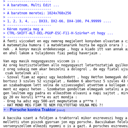
> ----------------------
> A baratnom, Multi Edit ...
> ----------------------
> A baratnom meretei: 1024x768x256
> ----------------------
> 1, 2, 3, 4, ... DX33, DX2-66, DX4-100, P4.99999 ....
> ----------------------
> Kérem nyomja meg a
> CTRL-SHIFT-ALT-DEL-PGUP-ESC-F11-H-Szürke*-ot hogy ...
> ----------------------

A fenti vicceket en egy nemreg megjelent konyvben olvastam a ci
A matematika humora ( a matektanarunk hozta be egyik orara ) . 
nek . A konyv masik erdekessege , hogy a kiado itt van annak az
en ahol lakom a tulajdonos fiai pedig haverjaim . 

Van egy masik nogyogyaszos viccem is :

Az oreg koztiszteletben allo nogyogyaszt letartoztatjak gyilkos
z oreg sokaig nem akar beszelni a dologrol , de egy fiatal ujsa
 csak kotelnek all .

- Szoval fiam az egesz ugy kezdodott , hogy Hetfon bemegyek dol
bortusz 3 szules 52 vizsgalat , Kedden 6 abortusz 5 szules 43 v
an szabadnapom lett volna de szivessegbol atvettem a kollegam r
ment ez egesz heten . Szombaton gondoltam elmegyek setalni a pa
gen leultem egy padra es elkezdtem olvasni a napi sajtot , mire
gy 20 ev koruli k***a es azt mondja :

- Oreg ha adsz egy 500-ast megmutatom a p***m !

+
-
Porsche kontra Traktor
(
mind
)
A bacsika szant a foldjen a traktorral mikor eszreveszi hogy a 
melletti uton piszok gyorsan jon egy porsche. Bacsikaban felele
versenyszellem elkezdi nyomni o is a gazt. A porsches eszrevesz