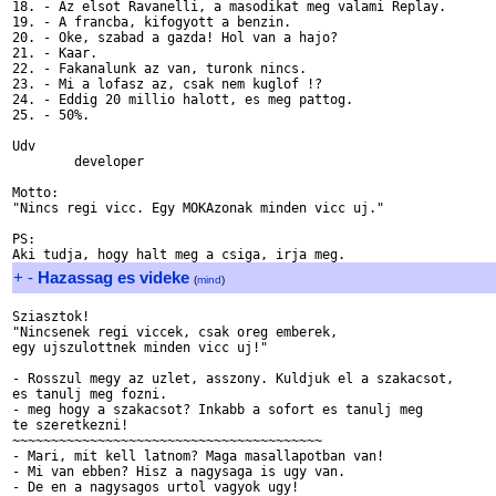
18. - Az elsot Ravanelli, a masodikat meg valami Replay.

19. - A francba, kifogyott a benzin.

20. - Oke, szabad a gazda! Hol van a hajo?

21. - Kaar.

22. - Fakanalunk az van, turonk nincs.

23. - Mi a lofasz az, csak nem kuglof !?

24. - Eddig 20 millio halott, es meg pattog.

25. - 50%.

Udv

	developer

Motto:

"Nincs regi vicc. Egy MOKAzonak minden vicc uj."

PS:

+
-
Hazassag es videke
(
mind
)
Sziasztok!

"Nincsenek regi viccek, csak oreg emberek,

egy ujszulottnek minden vicc uj!"

- Rosszul megy az uzlet, asszony. Kuldjuk el a szakacsot,

es tanulj meg fozni.

- meg hogy a szakacsot? Inkabb a sofort es tanulj meg 

te szeretkezni!

~~~~~~~~~~~~~~~~~~~~~~~~~~~~~~~~~~~~~~~~

- Mari, mit kell latnom? Maga masallapotban van!

- Mi van ebben? Hisz a nagysaga is ugy van.

- De en a nagysagos urtol vagyok ugy!
