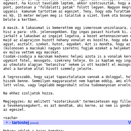
egymast, ha kicsit tavolabb leptem, akkor szetcsusztak, hogy a 
pont, pontosan a "foldalatti patak" folott legyen. Nagyon megra
ugyanis  kamunak tartottam az egeszet. Teny, hogy oda furattam 
es kb. 15 meter melyen meg is talaltuk a vizet. Evek ota bosege
belole a kertben.

A masik. A lakasomat is bemerettem egy ismerosom unszolasara, a
hisz a para- stb. jelensegekben. Egy ingas pasast hivtunk ki, a
jarkalt a lakasban az ingajat logatva, a kezet antennaszeruen e
majd az alaprajzon huzott nehany vonalat es kozolte, hogy oda n
agyat, asztalt, szeket, hutot, egyebet. Azt is mondta, hogy az 
(kulonosen a macskak) nagyon szeretni fogjak ezeket a helyeket.
ev mulva vettem egy macskat.

Csodak-csodaja a macskam kedvenc helyei azota is a vonalak kere
ugymint fotel, mosogato, szekreny teteje. En is kaptam egy inga
az utmutato alapjan "betanitva" nekem is ott kezdett el mozogni
ahol a baratom altal hivott szemely jelezte.

A legrosszabb, hogy sajat tapasztalataim vannak a dologgal, hol
hiszek benne. Semmilyen magyarazatot nem kaptam eddig, ami elfo
lett volna, vagy legalabb megprobalt volna tudomanyosan ervelni
Na ehhez szoljatok hozza.

Megjegyzes: Az emlitett "ezoterikusok" termeszetesen egy filler
a tevekenysegukert, es azt mondtak, aki kerne, az nem is gondol
az egeszet.

+
-
tartostej
V
(
mind
)