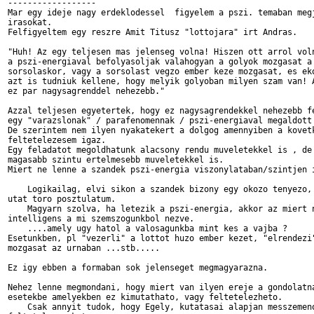
------------------

Mar egy ideje nagy erdeklodessel  figyelem a pszi. temaban megj
irasokat.

Felfigyeltem egy reszre Amit Titusz "lottojara" irt Andras.

"Huh! Az egy teljesen mas jelenseg volna! Hiszen ott arrol voln
a pszi-energiaval befolyasoljak valahogyan a golyok mozgasat a 
sorsolaskor, vagy a sorsolast vegzo ember keze mozgasat, es eko
azt is tudniuk kellene, hogy melyik golyoban milyen szam van! A
ez par nagysagrenddel nehezebb."

Azzal teljesen egyetertek, hogy ez nagysagrendekkel nehezebb fe
egy "varazslonak" / parafenomennak / pszi-energiaval megaldott 
De szerintem nem ilyen nyakatekert a dolgog amennyiben a kovetk
feltetelezesem igaz.

Egy feladatot megoldhatunk alacsony rendu muveletekkel is , de 
magasabb szintu ertelmesebb muveletekkel is.

Miert ne lenne a szandek pszi-energia viszonylataban/szintjen i
    Logikailag, elvi sikon a szandek bizony egy okozo tenyezo, 
utat toro posztulatum.

    Magyarn szolva, ha letezik a pszi-energia, akkor az miert n
intelligens a mi szemszogunkbol nezve.

    ....amely ugy hatol a valosagunkba mint kes a vajba ?

Esetunkben, pl "vezerli" a lottot huzo ember kezet, "elrendezi"
mozgasat az urnaban ...stb.....

Ez igy ebben a formaban sok jelenseget megmagyarazna.

Nehez lenne megmondani, hogy miert van ilyen ereje a gondolatna
esetekbe amelyekben ez kimutathato, vagy feltetelezheto.

    Csak annyit tudok, hogy Egely, kutatasai alapjan messzemeno