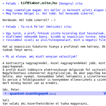
> Felado : 
 [Hungary] irta:
> Hagy ismeteljem magam: Uri Geller is keresett uzleti alapon 
> Meg Farkas Helgat is. Hol tobb, hol kevesebb sikerrel.
Kerdezem: Hol tobb sikerrel? :-)

> Felado : To:ro:k Pe'ter (Helsinki) irta:
> Ugy tunik, a profi fotosok szinte kizarolag diat hasznalnak,
> diafilmmel nehezebb banni, kisebb az expozicios turese, teha
> rosszabbul viseli az alul/tulexponalast, mint a negativ film
Hat az expozicios hibatures hianya a profiknal nem hatrany. Ok 
tudnak fenyt merni.

> Mi az elonye, ami miatt annyian valasztjak?
A kontrasztja nagysagrendel, kozel nagysagrendekkel jobb, mint 
papirkepenek.

A profik diait tobbnyire elektronikusan dolgozzak fel sajtocelo
Nagyfelbontasu szkennerrel digitalizaljak. De akar papirkep kes
belole, akar nyomat, konnyebben lehet reklamalni a szinelterese
Es persze a feldolgozaskor is konnyebben ellenorizheto a szinhe
mert mindig keznel van az eredeti.

+
-
quantum szamitogepek
V
(
mind
)
hali

Van valaki aki kozertheto(bb)en el tudna magyarazni,
