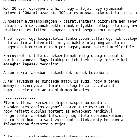
Nehany adalek a tejes temahoz:

Kb. 20 eve felroppent a hir, hogy a tejet nagy nyomasnak

kiteve ( 100atm) azaz kb. 100bar nyomassal sikerult tartossa te
A modszer altalanossagban - csiratlanitasra bizonyara nem lehet
udvozito, hisz vannak bakteriumok melyekben elkepeszto nagy nyo
uralkodik, es fittyet hanynak a szelsoseges korulmenyekre. 

( Jo regen, egy kozepiskolai tankonyvben lattam egy mikroszkopo
  katasztrofa-felvetelt, melyen bakteriofag megtamadta es

  ugyesen kidurrantotta hiper-nagynyomasu bakterium ellenfelet.
Forrovizet is tulelo, hokezelesnek ideig-oraig ellenallo 

bacik is vannak. Nagy trukkjeik lehetnek, hogy feherjeiket

epsegben kepesek megorizni.

A fentiekrol azonban szakemberek tudnak bovebbet.

A tej alvadasa es minosege attol is fugg, hogy a tehen

mennyire szennyezett teruleten legeleszett, valamint

kapott-e eleteben antibiotikumos kezelest. 

 --------------

Elofordult mar korszeru, hiper-szuper automata ,

rozsdamentes acelos agyonellenorzott tejgyarban is, 

hogy rejtett dugulas tortent az egyebkent rendkivul 

szigoru eloirasoknak latszolag megfelelo csorendszerben, 

es rothado budos alvadt zsirdugot leltek, mely heteken at 

folyamatosan fertozte a tejet.

------------------
