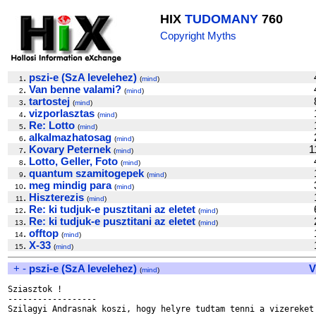
HIX
TUDOMANY
760
Copyright Myths
.
pszi-e (SzA levelehez)
1
(
mind
)
.
Van benne valami?
2
(
mind
)
.
tartostej
3
(
mind
)
.
vizporlasztas
4
(
mind
)
.
Re: Lotto
5
(
mind
)
.
alkalmazhatosag
6
(
mind
)
.
Kovary Peternek
1
7
(
mind
)
.
Lotto, Geller, Foto
8
(
mind
)
.
quantum szamitogepek
9
(
mind
)
.
meg mindig para
10
(
mind
)
.
Hiszterezis
11
(
mind
)
.
Re: ki tudjuk-e pusztitani az eletet
12
(
mind
)
.
Re: ki tudjuk-e pusztitani az eletet
13
(
mind
)
.
offtop
14
(
mind
)
.
X-33
15
(
mind
)
+
-
pszi-e (SzA levelehez)
V
(
mind
)
Sziasztok !

------------------

Szilagyi Andrasnak koszi, hogy helyre tudtam tenni a vizereket 