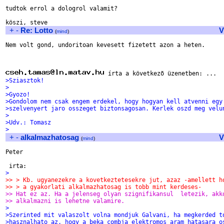
tudtok errol a dologrol valamit?

+
-
Re: Lotto
V
(
mind
)
Nem volt gond, undoritoan kevesett fizetett azon a heten.

>Sziasztok!
>
>Gyozo!
>Gondolom nem csak engem erdekel, hogy hogyan kell atvenni egy
>szelvenyert jaro osszeget biztonsagosan. Kerlek oszd meg velu
>
>Udv.: Tomasz
>
+
-
alkalmazhatosag
V
(
mind
)
Peter

 irta:
>
>> > Kb. ugyanezekre a kovetkeztetesekre jut, azaz -amellett h
>> > a gyakorlati alkalmazhatosag is tobb mint kerdeses-
>> Hat ez az. Ha a jelenseg olyan szignifikansul  letezik, akk
>> alkalmazni is lehetne valamire.
>
>Szerinted mit valaszolt volna mondjuk Galvani, ha megkerded t
>hasznalhato az, hogy a beka combja elektromos aram hatasara o