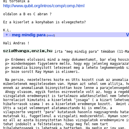
http://www.qubit.org/intros/comp/comp.html
oldalon a B es C abran ?

Ez a kiserlet a konyhaban is elvegezheto?

+
-
meg mindig para
V
(
mind
)
Hali Andras !

 írta "meg mindig para" témában (11-Ma
 p> Erdemes elolvasni mind a negy dokumentumot, bar eleg hosszu
 p> mindenkeppen figyelemre melto, hogy egy jelenleg magyarazat
 p> anomalia bizonyitott letezeset meg a leheto legkemenyebb sz
 p> koze sorolt Ray Hyman is elismeri.

 Na persze, nezetelteres kozte es Utts kozott csak az anomalia

mibenletenek megiteleseben van. Hyman azt sehol sem allitja, ho
ennek az anomalianak bizonyitottan koze lenne a parajelensegekh
 Ahogy olvasom, egyik fontos eszrevetele volt az, hogy a regebb
vizsgalatok eredmenyeit is tartalmazo adatkeszletbol nem lehete
korrelaciot kimutatni a kiserletek "josaga" ( a kizart lehetseg
hibaforrasok szama ) es a kiserletek eredmenye kozott.  Amint a
Utts a sajat velemenyet alatamasztando ki is emelte, a

vilagszerte vegzett "para" kutatasok hasonlo nagysagrendu hatas
mutatnak ki, fuggetlenul a vizsgalati modszerektol. Hyman szeri
ez all az azota bizonyitottan hibas vizsgalatok eredmenyeire is
tehat indokolt a feltetelezes, hogy meg fel nem tart

hibalehetosegek is lehetnek a hatterben. Ha pedig ez igy van,
