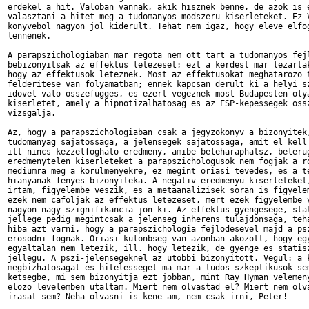
erdekel a hit. Valoban vannak, akik hisznek benne, de azok is e
valasztani a hitet meg a tudomanyos modszeru kiserleteket. Ez V
konyvebol nagyon jol kiderult. Tehat nem igaz, hogy eleve elfog
lennenek.

A parapszichologiaban mar regota nem ott tart a tudomanyos fejl
bebizonyitsak az effektus letezeset; ezt a kerdest mar lezartak
hogy az effektusok leteznek. Most az effektusokat meghatarozo t
felderitese van folyamatban; ennek kapcsan derult ki a helyi sz
idovel valo osszefugges, es ezert vegeznek most Budapesten olya
kiserletet, amely a hipnotizalhatosag es az ESP-kepessegek ossz
vizsgalja.

Az, hogy a parapszichologiaban csak a jegyzokonyv a bizonyitek,
tudomanyag sajatossaga, a jelensegek sajatossaga, amit el kell 
itt nincs kezzelfoghato eredmeny, amibe beleharaphatsz, belerug
eredmenytelen kiserleteket a parapszichologusok nem fogjak a ro
mediumra meg a korulmenyekre, ez megint oriasi tevedes, es a te
hianyanak fenyes bizonyiteka. A negativ eredmenyu kiserleteket,
irtam, figyelembe veszik, es a metaanalizisek soran is figyelem
ezek nem cafoljak az effektus letezeset, mert ezek figyelembe v
nagyon nagy szignifikancia jon ki. Az effektus gyengesege, stat
jellege pedig megintcsak a jelenseg inherens tulajdonsaga, teha
hiba azt varni, hogy a parapszichologia fejlodesevel majd a psz
erosodni fognak. Oriasi kulonbseg van azonban akozott, hogy egy
egyaltalan nem letezik, ill. hogy letezik, de gyenge es statisz
jellegu. A pszi-jelensegeknel az utobbi bizonyitott. Vegul: a k
megbizhatosagat es hitelesseget ma mar a tudos szkeptikusok sem
ketsegbe, mi sem bizonyitja ezt jobban, mint Ray Hyman velemeny
elozo levelemben utaltam. Miert nem olvastad el? Miert nem olva
irasat sem? Neha olvasni is kene am, nem csak irni, Peter! 
