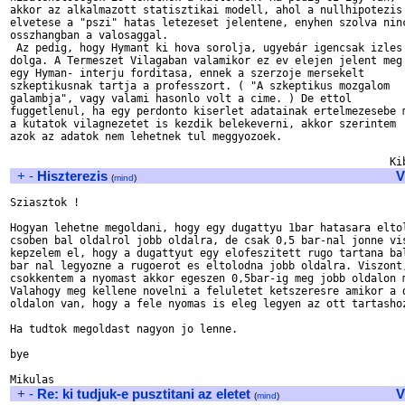
akkor az alkalmazott statisztikai modell, ahol a nullhipotezis

elvetese a "pszi" hatas letezeset jelentene, enyhen szolva ninc
osszhangban a valosaggal.

 Az pedig, hogy Hymant ki hova sorolja, ugyebár igencsak izles

dolga. A Termeszet Vilagaban valamikor ez ev elejen jelent meg

egy Hyman- interju forditasa, ennek a szerzoje mersekelt

szkeptikusnak tartja a professzort. ( "A szkeptikus mozgalom

galambja", vagy valami hasonlo volt a cime. ) De ettol

fuggetlenul, ha egy perdonto kiserlet adatainak ertelmezesebe m
a kutatok vilagnezetet is kezdik belekeverni, akkor szerintem

azok az adatok nem lehetnek tul meggyozoek.

+
-
Hiszterezis
V
(
mind
)
Sziasztok !

Hogyan lehetne megoldani, hogy egy dugattyu 1bar hatasara eltol
csoben bal oldalrol jobb oldalra, de csak 0,5 bar-nal jonne vis
kepzelem el, hogy a dugattyut egy elofeszitett rugo tartana bal
bar nal legyozne a rugoerot es eltolodna jobb oldalra. Viszont,
csokkentem a nyomast akkor egeszen 0,5bar-ig meg jobb oldalon m
Valahogy meg kellene novelni a feluletet ketszeresre amikor a d
oldalon van, hogy a fele nyomas is eleg legyen az ott tartashoz
Ha tudtok megoldast nagyon jo lenne.

bye

+
-
Re: ki tudjuk-e pusztitani az eletet
V
(
mind
)