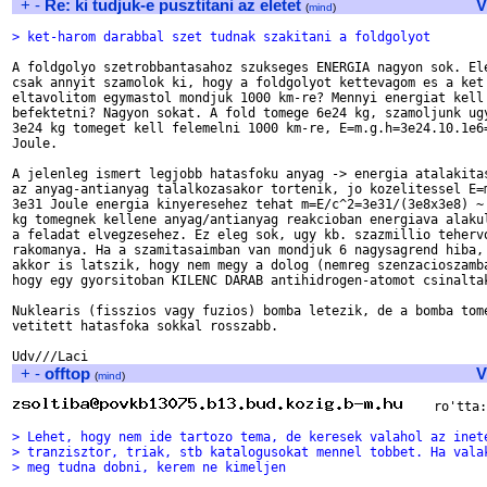
+
-
Re: ki tudjuk-e pusztitani az eletet
V
(
mind
)
> ket-harom darabbal szet tudnak szakitani a foldgolyot
A foldgolyo szetrobbantasahoz szukseges ENERGIA nagyon sok. Ele
csak annyit szamolok ki, hogy a foldgolyot kettevagom es a ket 
eltavolitom egymastol mondjuk 1000 km-re? Mennyi energiat kell 
befektetni? Nagyon sokat. A fold tomege 6e24 kg, szamoljunk ugy
3e24 kg tomeget kell felemelni 1000 km-re, E=m.g.h=3e24.10.1e6=
Joule.

A jelenleg ismert legjobb hatasfoku anyag -> energia atalakitas
az anyag-antianyag talalkozasakor tortenik, jo kozelitessel E=m
3e31 Joule energia kinyeresehez tehat m=E/c^2=3e31/(3e8x3e8) ~ 
kg tomegnek kellene anyag/antianyag reakcioban energiava alakul
a feladat elvegzesehez. Ez eleg sok, ugy kb. szazmillio tehervo
rakomanya. Ha a szamitasaimban van mondjuk 6 nagysagrend hiba, 
akkor is latszik, hogy nem megy a dolog (nemreg szenzacioszamba
hogy egy gyorsitoban KILENC DARAB antihidrogen-atomot csinaltak
Nuklearis (fisszios vagy fuzios) bomba letezik, de a bomba tome
vetitett hatasfoka sokkal rosszabb.

+
-
offtop
V
(
mind
)
    ro'tta:

> Lehet, hogy nem ide tartozo tema, de keresek valahol az inet
> tranzisztor, triak, stb katalogusokat mennel tobbet. Ha vala
> meg tudna dobni, kerem ne kimeljen 