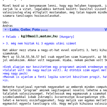
Mivel kezd az a benyomasom lenni, hogy egy helyben topogunk, ja
zarjuk le a vitat, legalabbis kettonk kozott; Vazultol viszont,
valoszinuleg eleg elfoglalt mostanaban, meg talan kapunk mindke
szamara tanulsagos hozzaszolasokat.

Udv:

+
-
Lotto, Geller, Foto
V
(
mind
)
> Felado : 
 [Hungary]
> 3. még nem húztak ki 3 egymás utáni számot
Hat akkor nezz utana a negy-ot-hat evvel ezelotti 3, heti kihuz
szamoknak.

Mert az 53,54,55,56,57 bol csak egyetlen szam hianyzott, az 56-
jol emlekszem. Akkor volt negyesem. Hiaba, nekem pechem volt 56
>Ezek alapjan mar keszitettem egy programot aminek eredmenye e
>talalat volt (de nagy mazlim volt). Az ötötdik szám egyel mel
>meg nagy pech)
>Masnak is ajanlom a fenti logika szerint készítsen progit, ha
>is.
Hetente tucatjaval nyernek negyeseket az emberek minden compute
Nem letezik "program" aminek segitsegevel novelni lehetne a neg
talalatok valoszinuseget. Feleltessuk meg egymasnak a szamokat 
szimbolumokkal 1=bab 2=krumpli 3=cseresznye 4=sargadinnye stb. 
lehet-e keresni osszefuggeseket, hogy melyik van egymas mellett
egymastol egyenlo tavolsagra stb. Hogy melyik kihuzasa valoszin