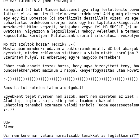
De mar latom is a jovo reklamjat!

Safeguard (r) bab! Minden babszemet gyarilag fertotlenito bevon
lattunk el az on steril elelmezese erdekeben! Addig mig elkeszu
egy egy kis Domestos (c) sterilizalt desztillalt vizet! Az eges
sohaztartas erdekeben szorjon bele egy kis taplalalekkiegeszito
meszkovet! Mikor vegzett, setajahoz vegye fel MR MUSCLE (r) urr
Ovatosan! Vigyazzon a legzsilipnel! Nehogy veletlenul a termesz
kapcsolatba keruljon! Kutatasaink szerint irtozatosan veszelyes
No mit szoltok hozza? Teccik? :-(

Mostanaban mindenki odavan a bakteriumok miatt, WC-bol akarjuk 
gyereket, minden reklamban sikitanak a vizko miatt, soroljam ? 
Szerintem hulyul az emberiseg egyre nagyobb mertekben!

Ehhez csak annyit teszek hozza, hogy ugye bizonyitott teny, hog
buncselekmenyeket maximum 1 nappal kenyerfogyasztas utan koveti
:-)))))))))))))))))))))))))))))))))))))))))))))))))))))))))))))
Bocs ha tul soteten latom a dolgokat!

Egyebkent tejet nyersen nem iszok, mert nem szeretem az izet :-
Aludttej, tejfol, sajt, stb johet. Imadom a kakaot!

Lehetoleg tehenbol szarmazo valodi tejbol! Tudom egeszsegtelenu
:-)))

Udv

Steve
