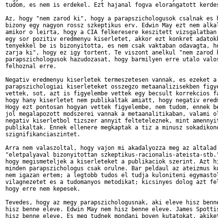
tudom, es nem is erdekel. Ezt hajanal fogva elorangatott kerdes
Az, hogy "nem zarod ki", hogy a parapszichologusok csalnak es h
bizony egy nagyon rossz szkeptikus erv. Edwin May ezt nem alkal
amikor o leirta, hogy a CIA felkeresere keszitett vizsgalatban 
egy sor pozitiv eredmenyu kiserletet, akkor ezt konkret adatokk
tenyekkel be is bizonyitotta, es nem csak vaktaban odavagta, ho
zarja ki", hogy ez igy tortent. Te viszont anelkul "nem zarod k
parapszichologusok hazudozasat, hogy barmilyen erre utalo valos
felhoznal erre. 

Negativ eredmenyu kiserletek termeszetesen vannak, es ezeket a

parapszichologiai kiserleteket osszegzo metaanalizisekben figye
vettek, sot, azt is figyelembe vettek egy becsult korrekcios fa
hogy hany kiserletet nem publikaltak amiatt, hogy negativ eredm
Hogy ezt pontosan hogyan vettek figyelembe, nem tudom, ennek be
jol megalapozott modszerei vannak a metaanalitikaban, valami ol
negativ kiserletbol tizszer annyit felteteleznek, mint amennyit
publikaltak. Ennek ellenere megkaptak a tiz a minusz sokadikono
szignifikanciaszintet. 

Arra nem valaszoltal, hogy vajon mi akadalyozza meg az altalad 
"eletpalyaval bizonyitottan szkeptikus-racionalis-ateista-stb."
hogy megismeteljek a kiserleteket a publikaciok szerint. Azt hi
minden parapszichologus csak orulne. Bar peldaul az ateizmus ko
nem igazan ertem; a legtobb tudos el tudja kuloniteni egymastol
vilagnezetet es a tudomanyos metodikat; kicsinyes dolog azt fel
hogy erre nem kepesek. 

Tevedes, hogy az megy parapszichologusnak, aki eleve hisz benne
hisz benne eleve. Edwin May nem hisz benne eleve. James Spottis
hisz benne eleve. Es meg tudnek mondani boven kutatokat, akiket