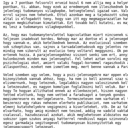
Igy a 7 pontban felsorolt erveid kozul 6 nem allja meg a helyet
pontban, ti. abban, hogy ezek az eredmenyek nem illeszkednek be
jelenlegi tudomanyos vilagkepbe, ketsegtelenul igazad van. Valo
errol sajnos nem tehetunk. Ettol azonban meg a tajekozott szkep
altal is elfogadott teny, hogy van itt egy megmagyarazatlan hat
nagyon megbizhatoan kimutattak. Ezt tovabb kell kutatni, es maj
mi lesz a tudomanyos vilagkepunkkel.

Az, hogy mas tudomanyterulettel kapcsolatban miert nincsenek sz
teljesen inadekvat kerdes. Nehogy mar az dontse el a jelensegek
hogy vannak-e, akik ketelkednek bennuk. Az evolucioval szemben 
sok szkeptikus van, sajnos a tarsadalomtudosok egy jelentos res
mindig nem sikerult az evolucio teny voltarol meggyozni. Ok per
ertenek hozza. A parajelensegekhez viszont senki sem ert, annyi
kulonboznek minden mas jelensegtol. Fel lehet aztan sorolni egy
pszichologiai okot, amiert valaki foggal-korommel ragaszkodik a
allasponthoz, ezeket nem ismetlem meg, mert benne vannak a Para
Veled szemben ugy velem, hogy a pszi-jelensegekre mar eppen ele
bizonyitekok vannak ahhoz, hogy, ha nem is kell azonnal szaz sz
elismernunk, hogy leteznek, legalabbis nagyon valoszinunek kell
a letezesuket, es nagyon komolyan foglalkozni kell veluk. Bar n
hogy Te hogyan allithatod ennek az ellenkezojet, hiszen nagyon 
tetted elottunk, hogy nem vetted a faradsagot a tenyek gondos

megismeresere es merlegelesere. Termeszetesen nem varhatom el t
beszerezz egy rakas nehezen elerheto publikaciot, nem varhatom 
elmenj kutatohelyekre vegignezni a kiserleteket, stb. De az tal
elvarhato, hogy amig mindezt nem teszed, addig ne vadold vaktab
csalassal, hazudozassal azokat, akik meglehetosen aldozatos mun
sokszor igen szukos anyagi hatterrel rendkivul magas szinvonalu
egesz garmadaja segitsegevel tudomanyosan bizonyitottak egy

jelensegcsoport letezeset. 
