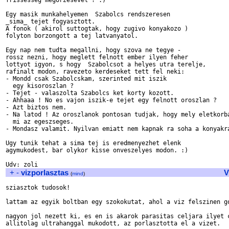
frissesseg megorzesevel ? :)

Egy masik munkahelyemen  Szabolcs rendszeresen

_sima_ tejet fogyasztott.

A fonok ( akirol suttogtak, hogy zugivo konyakozo ) 

folyton borzongott a tej latvanyatol.

Egy nap nem tudta megallni, hogy szova ne tegye -

rossz nezni, hogy meglett felnott ember ilyen feher 

lottyot igyon, s hogy  Szabolcsot a helyes utra terelje, 

rafinalt modon, ravezeto kerdeseket tett fel neki: 

- Mondd csak Szabolcskam, szerinted mit iszik

  egy kisoroszlan ?

- Tejet - valaszolta Szabolcs ket korty kozott.

- Ahhaaa ! No es vajon iszik-e tejet egy felnott oroszlan ?

- Azt biztos nem.

- Na latod ! Az oroszlanok pontosan tudjak, hogy mely eletkorba
  mi az egeszseges.

- Mondasz valamit. Nyilvan emiatt nem kapnak ra soha a konyakra
Ugy tunik tehat a sima tej is eredmenyezhet elenk

agymukodest, bar olykor kisse onveszelyes modon. :)

+
-
vizporlasztas
V
(
mind
)
sziasztok tudosok!

lattam az egyik boltban egy szokokutat, ahol a viz felszinen go
nagyon jol nezett ki, es en is akarok parasitas celjara ilyet c
allitolag ultrahanggal mukodott, az porlasztotta el a vizet.
