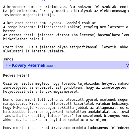
A kerdesnek nem sok ertelme van. Bar sokszor fel szoktak tenni.
Ha jol emlekszem, Faraday mondta a kiralynak az elektromossagro
rovidesen megadoztathatja.

A ket eset persze nem ugyanaz. Gondold csak at.

A rango bekacomb felfedezesenek (akkor) tenyleg nem latszott a 
haszna.

Az osszes "pszi" jelenseg viszont (ha letezne) hasznalhato lenn
hirkozlesben peldaul.

Ezert irom:  Ha a jelenseg olyan szignifikansul  letezik, akkor
alkalmazni is lehetne valamire.

+
-
Kovary Peternek
V
(
mind
)
Kedves Peter!

Oszinten szolva meglep, hogy tovabbi tajekozodas helyett makacs
ismetelgeted az erveidet, azt gondolvan, hogy az ismetelgetes

helyettesitheti a tenyek megismereset.

Nem ertem, miert lett volna az elveszett gyerek esetenek megeml
manipulacio. Hiszen az ellenorzott kiserletek valoban bebizonyi
hogy McMoneagle kepessegei sokkalta jobbak az atlagosnal, es ez
hitelesebbe teszi az egyebkent hihetetlen anekdotakat is, tovab
ramutathat az esetleg letezo "pszi" termeszetenek bizonyos vona
akkor is, ha csak a bizonytalan spekulacio szintjen.

Hogy miert nincsenek clairvoyance eredetu tudomanyos felfedezes