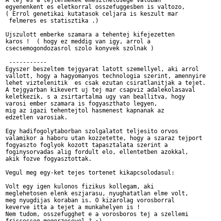
A tej es a tejtermekek emeszthetosege valoban 

egyenenkent es eletkorral osszefuggesben is valtozo, 

( Errol genetikai kutatasok celjara is keszult mar

 felmeres es statisztika .)

Ujszulott emberke szamara a tehentej kifejezetten

karos !  ( hogy ez meddig van igy, arrol a 

csecsemogondozasrol szolo konyvek szolnak )

 -----------

Egyszer beszeltem tejgyarat latott szemellyel, aki arrol 

vallott, hogy a hagyomanyos technologia szerint, amennyire 

lehet viztelenitik  es csak ezutan csiratlanitjak a tejet.

A tejgyarban kikevert uj tej mar csapviz adalekolasaval

keletkezik, s a zsirtartalma ugy van beallitva, hogy 

varosi ember szamara is fogyaszthato legyen, 

mig az igazi tehentejtol hasmenest kapnanak az 

edzetlen varosiak.

Egy hadifogolytaborban szolgalatot teljesito orvos

valamikor a haboru utan kozzetette, hogy a szaraz tejport

fogyaszto foglyok kozott tapasztalata szerint a 

foginysorvadas alig fordult elo, ellentetben azokkal, 

akik fozve fogyasztottak.

Vegul meg egy-ket tejes tortenet kikapcsolodasul:

Volt egy igen kulonos fizikus kollegam, aki 

meglehetosen elenk eszjarasu, nyughatatlan elme volt,

meg nyugdijas koraban is. O kizarolag vorosborral

keverve itta a tejet a munkahelyen is !

Nem tudom, osszefugghet e a vorosboros tej a szellemi
