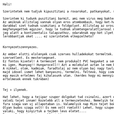
Hali!

Szerintetek nem tudjuk kipusztitani a rovarokat, patkanyokat, s
Szerintem ki tudunk pusztitani barmit, ami nem virus meg bakter
Az amiknak allitolag vannak olyan eros atombombaik, hogy ket-ha
darabbal szet tudnak szakitani a foldgolyot. Allitolag az orosz
megfenyegettek egyszer, hogy le tudnak atomtengeralattjaroval m
jeg alatt a kontinentalis talapzathoz, odaraknak egy-ket ilyet,
lerobbantjak oket .... ez szerintetek elkepzelheto?

Kornyezetszennyezes.

Az ember elotti elolenyek csak szerves hulladekokat termeltek. 
szervetlent. Es mestersegeset.

Ez fontos kivetel! A termeszet nem produkalt PVC hegyeket a sem
mi igen. Muanyag!! Hungarocell!! Azt a molekulat aztan le nem b
A nikkel, olom, kadmium, faradtolaj az nem olyan baj nagy tavla
majd idovel ismet lehet banyaszni, termelni, felteve, hogy isme
egy masik ertelmes faj kihalasunk utan. (kerdes hogy mi mennyir
ertelmesek ennek tukreben)

Tej + ilyenek.

Hat lehet, hogy a tejipar szuper dolgokat tud csinalni, azert e
valodi tejet innam! Kozelebb all a termeszeteshez. Nemelyik tej
fura szaga van uj allapotaban is. Valamelyik nap Mizo tejet bon
Olyan budos szaga volt! Es nem volt romlott! Lehet, hogy szuper
valaki, hogy kinyirtuk a tejben levo eletet....
