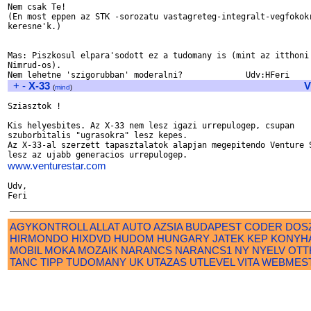
Nem csak Te!

(En most eppen az STK -sorozatu vastagreteg-integralt-vegfokokr
keresne'k.)

Mas: Piszkosul elpara'sodott ez a tudomany is (mint az itthoni

Nimrud-os).

+
-
X-33
V
(
mind
)
Sziasztok !

Kis helyesbites. Az X-33 nem lesz igazi urrepulogep, csupan

szuborbitalis "ugrasokra" lesz kepes.

Az X-33-al szerzett tapasztalatok alapjan megepitendo Venture S
www.venturestar.com
Udv,

AGYKONTROLL
ALLAT
AUTO
AZSIA
BUDAPEST
CODER
DOS
HIRMONDO
HIXDVD
HUDOM
HUNGARY
JATEK
KEP
KONYH
MOBIL
MOKA
MOZAIK
NARANCS
NARANCS1
NY
NYELV
OTT
TANC
TIPP
TUDOMANY
UK
UTAZAS
UTLEVEL
VITA
WEBMES