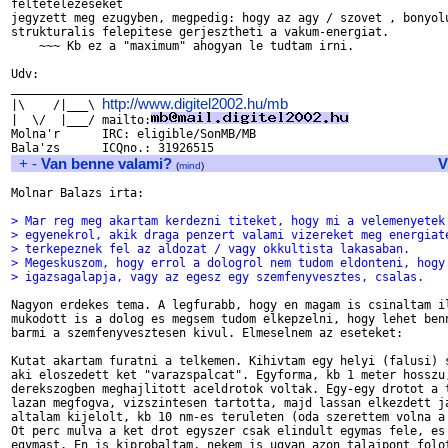
feltetelezeseket

jegyzett meg ezugyben, megpedig: hogy az agy / szovet , bonyolu
strukturalis felepitese gerjesztheti a vakum-energiat.

    ~~~ Kb ez a "maximum" ahogyan le tudtam irni.

Udv:

_________________________________

http://www.digitel2002.hu/mb
|\    /|___\ 
|  \/  |___/ mailto:
Molna'r      IRC: eligible/SonMB/MB

+
-
Van benne valami?
V
(
mind
)
Molnar Balazs irta:

> Mar reg meg akartam kerdezni titeket, hogy mi a velemenyetek
> egyenekrol, akik draga penzert valami vizereket meg energiat
> terkepeznek fel az aldozat / vagy okkultista lakasaban.
> Megeskuszom, hogy errol a dologrol nem tudom eldonteni, hogy
> igazsagalapja, vagy az egesz egy szemfenyvesztes, csalas.
Nagyon erdekes tema. A legfurabb, hogy en magam is csinaltam il
mukodott is a dolog es megsem tudom elkepzelni, hogy lehet benn
barmi a szemfenyvesztesen kivul. Elmeselnem az eseteket:

Kutat akartam furatni a telkemen. Kihivtam egy helyi (falusi) s
aki eloszedett ket "varazspalcat". Egyforma, kb 1 meter hosszu,
derekszogben meghajlitott aceldrotok voltak. Egy-egy drotot a t
lazan megfogva, vizszintesen tartotta, majd lassan elkezdett ja
altalam kijelolt, kb 10 nm-es teruleten (oda szerettem volna a 
Ot perc mulva a ket drot egyszer csak elindult egymas fele, es 
egymast. En is kiprobaltam, nekem is ugyan azon talajpont folot