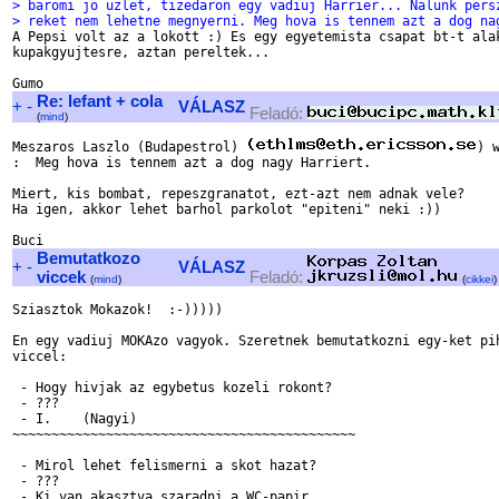
> baromi jo uzlet, tizedaron egy vadiuj Harrier... Nalunk pers
> reket nem lehetne megnyerni. Meg hova is tennem azt a dog na

A Pepsi volt az a lokott :) Es egy egyetemista csapat bt-t alak
kupakgyujtesre, aztan pereltek...

Re: lefant + cola
+
-
VÁLASZ
Feladó:
(
mind
)
Meszaros Laszlo (Budapestrol) 
) w
:  Meg hova is tennem azt a dog nagy Harriert.

Miert, kis bombat, repeszgranatot, ezt-azt nem adnak vele?

Ha igen, akkor lehet barhol parkolot "epiteni" neki :))

Bemutatkozo
+
-
VÁLASZ
viccek
Feladó:
(
mind
)
(
cikkei
)
Sziasztok Mokazok!  :-)))))

En egy vadiuj MOKAzo vagyok. Szeretnek bemutatkozni egy-ket pih
viccel:

 - Hogy hivjak az egybetus kozeli rokont?

 - ???

 - I.    (Nagyi)

~~~~~~~~~~~~~~~~~~~~~~~~~~~~~~~~~~~~~~~~~~~~

 - Mirol lehet felismerni a skot hazat?

 - ???

 - Ki van akasztva szaradni a WC-papir.
