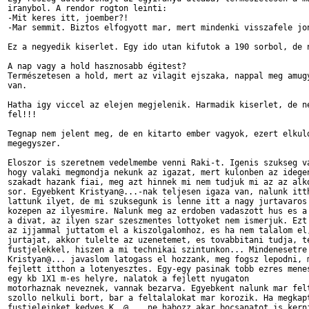
iranybol. A rendor rogton leinti:

-Mit keres itt, joember?!

-Mar semmit. Biztos elfogyott mar, mert mindenki visszafele jon
Ez a negyedik kiserlet. Egy ido utan kifutok a 190 sorbol, de n
A nap vagy a hold hasznosabb égitest?

Természetesen a hold, mert az vilagit ejszaka, nappal meg amugy
van.

Hatha igy viccel az elejen megjelenik. Harmadik kiserlet, de ne
fel!!!

Tegnap nem jelent meg, de en kitarto ember vagyok, ezert elkuld
megegyszer. 

Eloszor is szeretnem vedelmembe venni Raki-t. Igenis szukseg va
hogy valaki megmondja nekunk az igazat, mert kulonben az idegen
szakadt hazank fiai, meg azt hinnek mi nem tudjuk mi az az alko
sor. Egyebkent Kristyan@...-nak teljesen igaza van, nalunk itth
lattunk ilyet, de mi szuksegunk is lenne itt a nagy jurtavaros 
kozepen az ilyesmire. Nalunk meg az erdoben vadaszott hus es a 
a divat, az ilyen szar szeszmentes lottyoket nem ismerjuk. Ezt 
az ijjammal juttatom el a kiszolgalomhoz, es ha nem talalom el,
jurtajat, akkor tulelte az uzenetemet, es tovabbitani tudja, te
fustjelekkel, hiszen a mi technikai szintunkon... Mindenesetre 
Kristyan@... javaslom latogass el hozzank, meg fogsz lepodni, m
fejlett itthon a lotenyesztes. Egy-egy pasinak tobb ezres menes
egy kb 1X1 m-es helyre, nalatok a fejlett nyugaton

motorhaznak neveznek, vannak bezarva. Egyebkent nalunk mar felt
szollo nelkuli bort, bar a feltalalokat mar korozik. Ha megkapt
fustjeleinket kedves K..@... ne habozz akar bocsanatot is kerni