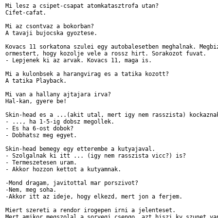
Mi lesz a csipet-csapat atomkatasztrofa utan?

Cifet-cafat.

Mi az csontvaz a bokorban?

A tavaji bujocska gyoztese.

Kovacs 11 sorkatona szulei egy autobalesetben meghalnak. Megbiz
ormestert, hogy kozolje vele a rossz hirt. Sorakozot fuvat.

- Lepjenek ki az arvak. Kovacs 11, maga is.

Mi a kulonbsek a harangvirag es a tatika kozott?

A tatika Playback.

Mi van a hallany ajtajara irva?

Hal-kan, gyere be!

Skin-head es a ...(akit utal, mert igy nem rasszista) kockaznak
- ..., ha 1-5-ig dobsz megollek.

- Es ha 6-ost dobok?

- Dobhatsz meg egyet.

Skin-head bemegy egy etterembe a kutyajaval.

- Szolgalnak ki itt ... (igy nem rasszista vicc?) is?

- Termeszetesen uram.

- Akkor hozzon kettot a kutyamnak.

-Mond dragam, javitottal mar porszivot?

-Nem, meg soha.

-Akkor itt az ideje, hogy elkezd, mert jon a ferjem.

Miert szereti a rendor irogepen irni a jelenteset.

Mert amikor megszolal a sorvegi csengo, azt hiszi kv szunet van