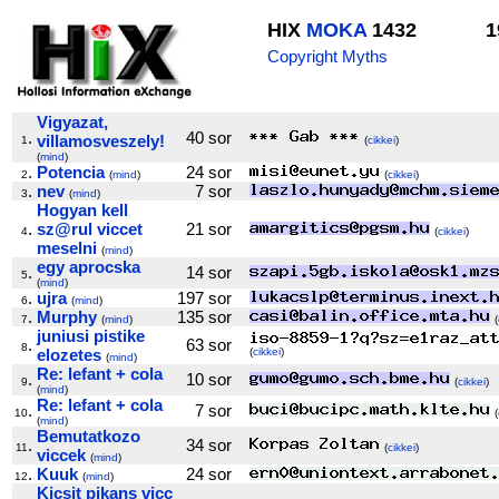
HIX
MOKA
1432
1
Copyright Myths
Vigyazat,
.
40 sor
villamosveszely!
1
(
cikkei
)
(
mind
)
.
Potencia
24 sor
2
(
mind
)
(
cikkei
)
.
nev
7 sor
3
(
mind
)
Hogyan kell
.
sz@rul viccet
21 sor
4
(
cikkei
)
meselni
(
mind
)
egy aprocska
.
14 sor
5
(
mind
)
.
ujra
197 sor
6
(
mind
)
.
Murphy
135 sor
7
(
mind
)
(
juniusi pistike
.
63 sor
8
elozetes
(
cikkei
)
(
mind
)
Re: lefant + cola
.
10 sor
9
(
cikkei
)
(
mind
)
Re: lefant + cola
.
7 sor
10
(
(
mind
)
Bemutatkozo
.
34 sor
11
(
cikkei
)
viccek
(
mind
)
.
Kuuk
24 sor
12
(
mind
)
Kicsit pikans vicc