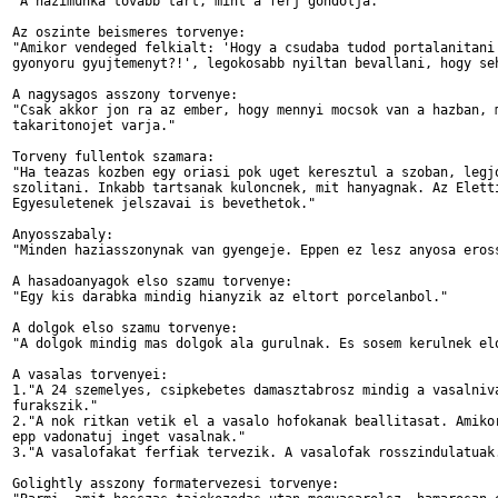
"A hazimunka tovabb tart, mint a ferj gondolja."

Az oszinte beismeres torvenye:

"Amikor vendeged felkialt: 'Hogy a csudaba tudod portalanitani 
gyonyoru gyujtemenyt?!', legokosabb nyiltan bevallani, hogy seh
A nagysagos asszony torvenye:

"Csak akkor jon ra az ember, hogy mennyi mocsok van a hazban, m
takaritonojet varja."

Torveny fullentok szamara:

"Ha teazas kozben egy oriasi pok uget keresztul a szoban, legjo
szolitani. Inkabb tartsanak kuloncnek, mit hanyagnak. Az Eletti
Egyesuletenek jelszavai is bevethetok."

Anyosszabaly:

"Minden haziasszonynak van gyengeje. Eppen ez lesz anyosa eross
A hasadoanyagok elso szamu torvenye:

"Egy kis darabka mindig hianyzik az eltort porcelanbol."

A dolgok elso szamu torvenye:

"A dolgok mindig mas dolgok ala gurulnak. Es sosem kerulnek elo
A vasalas torvenyei:

1."A 24 szemelyes, csipkebetes damasztabrosz mindig a vasalniva
furakszik."

2."A nok ritkan vetik el a vasalo hofokanak beallitasat. Amikor
epp vadonatuj inget vasalnak."

3."A vasalofakat ferfiak tervezik. A vasalofak rosszindulatuak.
Golightly asszony formatervezesi torvenye:
