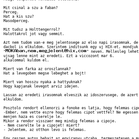
Mit csinal a szu a faban?

Perceg.

Hat a kis szu?

Masodperceg.

Mit tudsz a Holttengerrol?

Halottakrol jot vagy semmit.

Azt nem tudom van-e meg jelentosege az elso napi irasomnak, de 
dacbol is elkuldom. Szerintem inditsunk egy uj HIX-et, mondjuk 
"
" neven. Mellesleg lehet
ujsag lenne mint az eredeti. Ezt a viccozont mar 6.

alkalommal kuldom el.

Miert van farka az oroszlannak?

Hat a levegoben megse lebeghet a bojt!

Miert van hosszu nyaka a hattyuknak?

Hogy kapjanak levegot arviz idejen.

Lassan az eredeti irasomnak elveszik az idoszerusege, de azert 
elkuldom.

Posztolo rendort ellenorzi a fonoke es latja, hogy felemas cipo
-Ember, nem vette eszre hogy felemas cipot vettfel? Ne egessen 
menjen haza es cserelje le.

Mikor a rendor visszaer meg mindig felemas a cipoje.

- Nem cserelte le a cipojet! miert?

- Jelentem, az otthon levo is felemas.

Egy reszeg autos behajt az egyiranyu utcaba, termeszetesen a ma