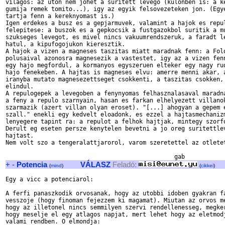
vilagos: az uton nem johet a suritett levego (kulonben is: a ke
gumija remek tomito...), igy az egyik felsovezeteken jon. (Egye
tartja fenn a kereknyomast is.)

Igen erdekes a busz es a gepjarmuvek, valamint a hajok es repul
felepitese: a buszok es a gepkocsik a fustgazokbol suritik a mu
szukseges levegot, es mivel nincs vakuumrendszeruk, a faradt le
hatul, a kipufogojukon kieresztik.

A hajok a vizen a magneses taszitas miatt maradnak fenn: a Fold
polusaival azonosra magnesezik a vastestet, igy az a vizen fenn
egy hajo megfordul, a kormanyos egyszeruen elteker egy nagy rud
hajo fenekeben. A hajtas is magneses elvu: amerre menni akar, a
iranyba mutato magnesezettseget csokkenti, a taszitas csokken, 
elindul.

A repulogepek a levegoben a fenynyomas felhasznalasaval maradna
a feny a repulo szarnyain, hasan es farkan elhelyezett villanok
szarmazik (azert villan olyan eroset). "[...] ahogyan a gepem e
szall." enekli egy kedvelt eloadonk, es ezzel a hajtasmechanizm
lenyegere tapint ra: a repulot a felhok hajtjak, mintegy szorfo
Derult eg eseten persze kenytelen bevetni a jo oreg suritettlev
hajtast.

Nem volt szo a tengeralattjarorol, varom szeretettel az otletet
+
-
Potencia
VÁLASZ
Feladó:
(
mind
)
(
cikkei
)
Egy a vicc a potenciarol:

A ferfi panaszkodik orvosanak, hogy az utobbi idoben gyakran fa
vesszoje (hogy finoman fejezzem ki magamat). Miutan az orvos me
hogy az illetonel nincs semmilyen szervi rendellenesseg, megker
hogy meselje el egy atlagos napjat, mert lehet hogy az eletmodj
valami rendben. O elmondja:
