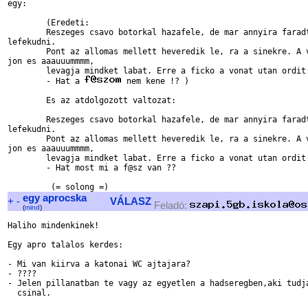
egy:

	(Eredeti: 

	Reszeges csavo botorkal hazafele, de mar annyira faradt hogy kenytelen

lefekudni.

	Pont az allomas mellett heveredik le, ra a sinekre. A vonat meg eppen

jon es aaauuummmm,

	levagja mindket labat. Erre a ficko a vonat utan ordit:	

	- Hat a 
 nem kene !? )

	Es az atdolgozott valtozat:

	Reszeges csavo botorkal hazafele, de mar annyira faradt hogy kenytelen

lefekudni.

	Pont az allomas mellett heveredik le, ra a sinekre. A vonat meg eppen

jon es aaauuummmm,

	levagja mindket labat. Erre a ficko a vonat utan ordit:	

	- Hat most mi a f@sz van ??

egy aprocska
+
-
VÁLASZ
Feladó:
(
mind
)
Haliho mindenkinek!

Egy apro talalos kerdes:

- Mi van kiirva a katonai WC ajtajara?

- ????

- Jelen pillanatban te vagy az egyetlen a hadseregben,aki tudja
  csinal.
