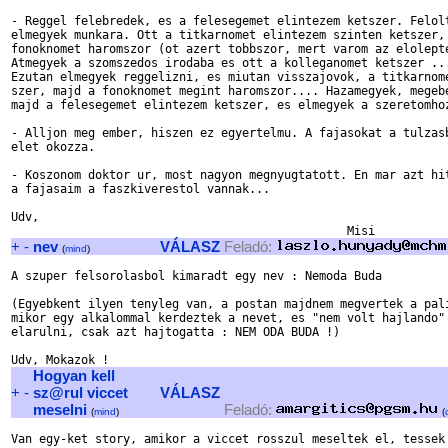
- Reggel felebredek, es a felesegemet elintezem ketszer. Felolt
elmegyek munkara. Ott a titkarnomet elintezem szinten ketszer, 
fonoknomet haromszor (ot azert tobbszor, mert varom az elolepte
Atmegyek a szomszedos irodaba es ott a kolleganomet ketszer ...
Ezutan elmegyek reggelizni, es miutan visszajovok, a titkarnome
szer, majd a fonoknomet megint haromszor.... Hazamegyek, megebe
majd a felesegemet elintezem ketszer, es elmegyek a szeretomhoz
- Alljon meg ember, hiszen ez egyertelmu. A fajasokat a tulzasb
elet okozza.

- Koszonom doktor ur, most nagyon megnyugtatott. En mar azt hit
a fajasaim a faszkiverestol vannak...

Udv,

+
-
nev
VÁLASZ
Feladó:
(
mind
)
A szuper felsorolasbol kimaradt egy nev : Nemoda Buda

(Egyebkent ilyen tenyleg van, a postan majdnem megvertek a pali
mikor egy alkalommal kerdeztek a nevet, es "nem volt hajlando"

elarulni, csak azt hajtogatta : NEM ODA BUDA !)

Hogyan kell
+
-
sz@rul viccet
VÁLASZ
meselni
Feladó:
(
mind
)
(
Van egy-ket story, amikor a viccet rosszul meseltek el, tessek 