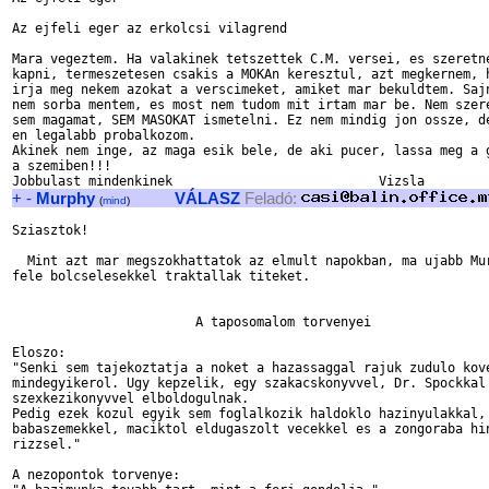
Az ejfeli eger az erkolcsi vilagrend

Mara vegeztem. Ha valakinek tetszettek C.M. versei, es szeretne
kapni, termeszetesen csakis a MOKAn keresztul, azt megkernem, h
irja meg nekem azokat a verscimeket, amiket mar bekuldtem. Sajn
nem sorba mentem, es most nem tudom mit irtam mar be. Nem szere
sem magamat, SEM MASOKAT ismetelni. Ez nem mindig jon ossze, de
en legalabb probalkozom.

Akinek nem inge, az maga esik bele, de aki pucer, lassa meg a g
a szemiben!!!

+
-
Murphy
VÁLASZ
Feladó:
(
mind
)
Sziasztok!

  Mint azt mar megszokhattatok az elmult napokban, ma ujabb Mur
fele bolcselesekkel traktallak titeket.

			A taposomalom torvenyei

Eloszo:

"Senki sem tajekoztatja a noket a hazassaggal rajuk zudulo kove
mindegyikerol. Ugy kepzelik, egy szakacskonyvvel, Dr. Spockkal 
szexkezikonyvvel elboldogulnak.

Pedig ezek kozul egyik sem foglalkozik haldoklo hazinyulakkal, 
babaszemekkel, maciktol eldugaszolt vecekkel es a zongoraba hin
rizzsel."

A nezopontok torvenye:
