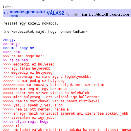
nevetesgenerator
+
-
VÁLASZ
Feladó:
(
mind
)
reszlet egy kozeli mokabol:

(ne kerdezzetek majd, hogy honnan tudtam)

>megj.
>>nem jo
>de ma' hogy ne!
>>de nem
>>> ha ma' hogy ne?!
>> na de nem
>>>> megpedgi ez hulyeseg
>>> igy talan helyesebb
>>> megpedig ez hulyeseg
>>>>> baromsag, ez mind igy a leghelyesebb:
>>>>> na mar pedig ez hulyeseg
>>>>>>ebbe mar muszaly beleszoljak mert szerintem
>>>>>>> mar megint egy baromsag ...
>>>>> akkor sem szivom vissza ha belehalok
>>>> mind hulyeseg!, ezt valahol igy hallottam:
>>>>> nem is Morickaval van ez hanem Pistikevel 
>>>> yes, I speak / yes, I do 
>>>>> nem is ott mentek, hanem a ...
>>>> en egy masik variaciot ismerek ami szerintem sokkal jobb,
>>> szerintem ez igy jobb
>> ez olyan regi, hogy
>>>>> :)
>>> nem tudom valaki miert ir a mokaba ha nem is olvassa, ugya