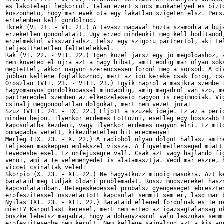
es lakotelepi legkorrol. Talan ezert sincs munkahelyed es bizto
koszonheto, hogy mar evek ota egy lakatlan szigeten elsz. Persz
ertelemben kell gondolnod.

Ikrek (V. 21. - VI. 21.) A tavasz magaval hozta szamodra a buja
erzeketlen gondolatait. Ugy erzed mindenkit meg kell hoditanod,
erzelmektol visszariadsz. Felsz egy szigoru partnertol, aki tel
teljesithetetlen feltetelekkel.

Rak (VI. 22. - VII. 22.) Igen kozel jarsz egy jo megoldashoz, a
nem koveted el ujra azt a nagy hibat, amit eddig mar olyan soks
megtettel, akkor nagyon szerencsesen fordul meg a sorsod. A div
jobban kellene foglalkoznod, mert az ido kereke csak forog, csa
Oroszlan (VII. 23. - VIII. 23.) Egyik naprol a masikra szembe f
hagyomanyos gondolkodassal mindaddig, amig magadrol van szo, me
partnereddel szemben az elkepzeleseid nagyon is regimodiak. Vig
csinalj meggondolatlan dolgokat, mert nem vezet jora!

Szuz (VIII. 24. - IX. 22.) Eljott a szuzek ideje. Ez az a perio
minden bejon. Ilyenkor erdemes Lottozni, esetleg egy hosszabb t
kapcsolatba kezdeni, vagy ilyenkor erdemes nagyon elni. Ez mito
onmagadba vetett, kikezdhetetlen hit eredmenye!

Merleg (IX. 23. - X. 22.) A radiobol olyan dolgot hallasz amire
teljesen maskeppen emlekszel vissza. A figyelmetlenseged miatt 
tevedesbe esel. Ez onfejusegre vall. Csak azt vagy hajlando fig
venni, ami a Te velemenyedet is alatamasztja. Vedd mar eszre, h
viccet csinaltak veled!

Skorpio (X. 23. - XI. 22.) Ne hagyatkozz mindig masokra. Azt ke
barataid meg tudjak oldani problemadat. Rossz modszereket haszn
kapcsolataidban. Betegeskedessel probalsz gyengeseget ebreszten
erofeszitessel osszetartott kapcsolat semmit sem er, lasd mar b
Nyilas (XI. 23. - XII. 22.) Barataid ellened fordulnak es Te ne
miert? Karpotlast keresel, mert nem erted az igazsagtalansag ok
buszke lehetsz magadra, hogy a dohanyzasrol valo leszokas semmi
erofeszitesedbe nem kerult. Nem kellene sajnalnod azt a kis apr