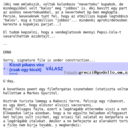
(Aki nem emlekszik, voltak kulonbozo "neverteku" kupakok, de

mindegyikbol volt "balos" meg "jobbos" is. Aki bevitt egy part

az azonos nevertekuekbol, az a neverteket kp-ben megkapta.

Persze, keveseknek tunt fel, hogy az otmillios kupak legtobbszo
"balos", mig a tizmillios "jobbos"... mindenki aprohirdetesben

kereste a kupakjai parjat...)

El tudom kepzelni, hogy a vendeglatosok mennyi Pepsi-Cola-t

vasarolhattak azidotajt...

-- 

ERN0

Kicsit pikans vicc
+
-
VÁLASZ
(csak egy kicsit)
Feladó:
(
mind
)
G'day,

A kovetkezo poent egy filmforgatas szuneteben (statiszta voltam
hallottam a Markos Gyuritol.

Osztrak turista lemegy a Rakoczi terre, felcsip egy ribancot,

es ugy dont, hogy eloszor elviszi vacsorazni.

Mivel felvagos fajta, ezert a legdragabb etterembe viszi a not.
Elkepedve latja azonban, hogy a no egyulto helyeben elfogyaszt

ket teljes sult csirket, egy oriasi tal salatat es ketpofara ve
a legdrágább italokat. Amikor a no befejezte az elerakott torta
a ficko nem birja tovabb, s megkerdezi:
