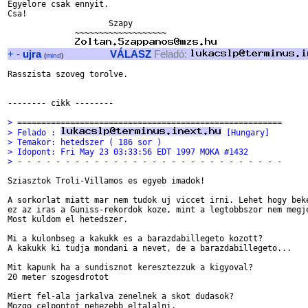
Egyelore csak ennyit.

Csa!

                     Szapy

              ~~~~~~~~~~~~~~~~~~~

+
-
ujra
VÁLASZ
Feladó:
(
mind
)
Rasszista szoveg torolve.

-------- cikk --------

> =======================================================
> Felado : 
 [Hungary]
> Temakor: hetedszer ( 186 sor )
> Idopont: Fri May 23 03:33:56 EDT 1997 MOKA #1432
> - - - - - - - - - - - - - - - - - - - - - - - - - - - -
Sziasztok Troli-Villamos es egyeb imadok!

A sorkorlat miatt mar nem tudok uj viccet irni. Lehet hogy beke
ez az iras a Guniss-rekordok koze, mint a legtobbszor nem megje
Most kuldom el hetedszer.

Mi a kulonbseg a kakukk es a barazdabillegeto kozott?

A kakukk ki tudja mondani a nevet, de a barazdabillegeto...

Mit kapunk ha a sundisznot keresztezzuk a kigyoval?

20 meter szogesdrotot

Miert fel-ala jarkalva zenelnek a skot dudasok?

Mozgo celpontot nehezebb eltalalni.
