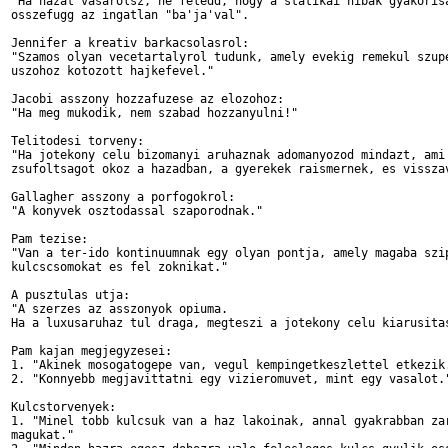
"Ha hazat vasarolsz, ne feledd, hogy a statikai hibak gyakorisa
osszefugg az ingatlan "ba'ja'val".

Jennifer a kreativ barkacsolasrol:

"Szamos olyan vecetartalyrol tudunk, amely evekig remekul szupe
uszohoz kotozott hajkefevel."

Jacobi asszony hozzafuzese az elozohoz:

"Ha meg mukodik, nem szabad hozzanyulni!"

Telitodesi torveny:

"Ha jotekony celu bizomanyi aruhaznak adomanyozod mindazt, ami

zsufoltsagot okoz a hazadban, a gyerekek raismernek, es visszav
Gallagher asszony a porfogokrol:

"A konyvek osztodassal szaporodnak."

Pam tezise:

"Van a ter-ido kontinuumnak egy olyan pontja, amely magaba szip
kulcscsomokat es fel zoknikat."

A pusztulas utja:

"A szerzes az asszonyok opiuma.

Ha a luxusaruhaz tul draga, megteszi a jotekony celu kiarusitas
Pam kajan megjegyzesei:

1. "Akinek mosogatogepe van, vegul kempingetkeszlettel etkezik.
2. "Konnyebb megjavittatni egy vizieromuvet, mint egy vasalot."
Kulcstorvenyek:

1. "Minel tobb kulcsuk van a haz lakoinak, annal gyakrabban zar
magukat."
