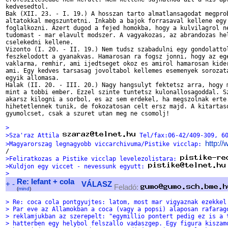
kedvesedtol.

Bak (XII. 23. - I. 19.) A hosszan tarto almatlansagodat megprob
altatokkal megszuntetni. Inkabb a bajok forrasaval kellene egy 
foglalkozni. Azert dugod a fejed homokba, hogy a kulvilagrol ne
tudomast - mar elavult modszer. A vagyakozas, az abrandozas hel
cselekedni kellene.

Vizonto (I. 20. - II. 19.) Nem tudsz szabadulni egy gondolattol
feszkelodott a gyanakvas. Hamarosan ra fogsz jonni, hogy az ege
vaklarma, remhir, ami ijedtseget okoz es amirol hamarosan kider
ami. Egy kedves tarsasag jovoltabol kellemes esemenyek sorozata
egyik allomasa.

Halak (II. 20. - III. 20.) Nagy hangsulyt fektetsz arra, hogy m
mint a tobbi ember. Ezzel szinte tuntetsz kulonallosagoddal. Sz
akarsz kilogni a sorbol, es az sem erdekel, ha megszolnak erte.
hihetetlennek tunik, de fokozatosan celt ersz majd. A kitartaso
gyumolcset, csak a szuret utan meg ne csomolj!

>
>Sza'raz Attila 
 Tel/fax:06-42/409-309, 6
http:/
>Magyarorszag legnagyobb viccarchivuma/Pistike vicclap: 
>Feliratkozas a Pistike vicclap levelezolistara: 
>Kuldjon egy viccet - nevessunk egyutt: 
>
Re: lefant + cola
+
-
VÁLASZ
Feladó:
(
mind
)
> Re: coca cola pontgyujtes: latom, most mar vigyaznak ezekkel
> Par eve az Allamokban a coca (vagy a popsi) alaposan rafarag
> reklamjukban az szerepelt: "egymillio pontert pedig ez is a 
> hatterben egy helybol felszallo vadaszgep. Egy figura kiszam