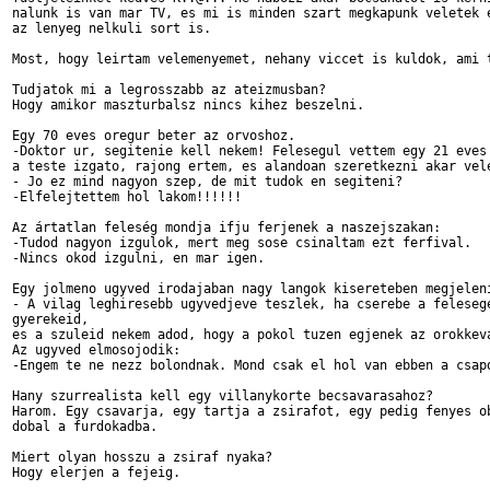
nalunk is van mar TV, es mi is minden szart megkapunk veletek e
az lenyeg nelkuli sort is.

Most, hogy leirtam velemenyemet, nehany viccet is kuldok, ami t
Tudjatok mi a legrosszabb az ateizmusban?

Hogy amikor maszturbalsz nincs kihez beszelni.

Egy 70 eves oregur beter az orvoshoz.

-Doktor ur, segitenie kell nekem! Felesegul vettem egy 21 eves 
a teste izgato, rajong ertem, es alandoan szeretkezni akar vele
- Jo ez mind nagyon szep, de mit tudok en segiteni?

-Elfelejtettem hol lakom!!!!!!

Az ártatlan feleség mondja ifju ferjenek a naszejszakan:

-Tudod nagyon izgulok, mert meg sose csinaltam ezt ferfival.

-Nincs okod izgulni, en mar igen.

Egy jolmeno ugyved irodajaban nagy langok kisereteben megjeleni
- A vilag leghiresebb ugyvedjeve teszlek, ha cserebe a felesege
gyerekeid,

es a szuleid nekem adod, hogy a pokol tuzen egjenek az orokkeva
Az ugyved elmosojodik:

-Engem te ne nezz bolondnak. Mond csak el hol van ebben a csapd
Hany szurrealista kell egy villanykorte becsavarasahoz?

Harom. Egy csavarja, egy tartja a zsirafot, egy pedig fenyes ob
dobal a furdokadba.

Miert olyan hosszu a zsiraf nyaka?

Hogy elerjen a fejeig.
