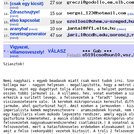
.
27 sor
(csak egy kicsit)
13
(
mind
)
Zdrasztvujtye!
.
15 sor
14
(
cikk
(
mind
)
elso kapcsolat
.
18 sor
15
(
mind
)
.
aranyhal
10 sor
16
(
mind
)
(
cikkei
)
nevetesgenerator
.
47 sor
17
(
mind
)
Vigyazat,
+
-
VÁLASZ
villamosveszely!
Feladó:
(
mind
)
Sziasztok!

Nemi nagyhazi + egyeb beadasok miatt csak most tudok irni. Szov
kollega mar - nagyon helyesen - megallapitotta, hogy a metrot a
levego, mint egy dugattyut tolja elore. Nos, a helyzet pontosan
osszes tobbi jarmunel is. A villamos, hev, vonat eseteben a sin
erkezik a suritett levego, a felsovezetek a "faradt" levego

visszavezetesere valo. (A kerekek mikroporusain keresztul diffu
jarmube, ahol gazturbinat hajt. Amit ezeken a jarmuveken - kiza
imperialista kemek megtevesztesere - aramszedonek hivnak, nem m
egy kapillaris elven mukodo legvezeto rendszer, amely egyik old
gazturbina kimenetehez, a masik oldalon szinten mikroporus-atvi
felsovezetek nagyvakuumrendszerehez csatlakozik.) A vonatnal az
felsovezetek, mert a hatasfoknoveles erdekeben elovakuumot is h
amit a felso (vekonyabb) vezetek biztosit. A troli 2 felsovezet