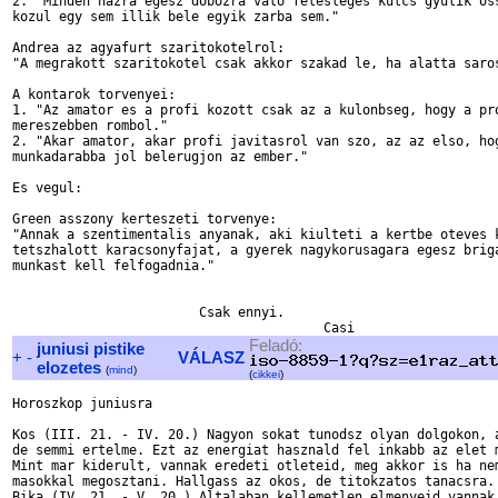
2. "Minden hazra egesz dobozra valo felesleges kulcs gyulik oss
kozul egy sem illik bele egyik zarba sem."

Andrea az agyafurt szaritokotelrol:

"A megrakott szaritokotel csak akkor szakad le, ha alatta saros
A kontarok torvenyei:

1. "Az amator es a profi kozott csak az a kulonbseg, hogy a pro
mereszebben rombol."

2. "Akar amator, akar profi javitasrol van szo, az az elso, hog
munkadarabba jol belerugjon az ember."

Es vegul:

Green asszony kerteszeti torvenye:

"Annak a szentimentalis anyanak, aki kiulteti a kertbe oteves k
tetszhalott karacsonyfajat, a gyerek nagykorusagara egesz briga
munkast kell felfogadnia."

			Csak ennyi.

Feladó:
juniusi pistike
+
-
VÁLASZ
elozetes
(
mind
)
(
cikkei
)
Horoszkop juniusra

Kos (III. 21. - IV. 20.) Nagyon sokat tunodsz olyan dolgokon, a
de semmi ertelme. Ezt az energiat hasznald fel inkabb az elet m
Mint mar kiderult, vannak eredeti otleteid, meg akkor is ha nem
masokkal megosztani. Hallgass az okos, de titokzatos tanacsra.

Bika (IV. 21. - V. 20.) Altalaban kellemetlen elmenyeid vannak 