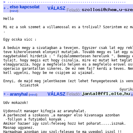
> ---------------------------------------------------------
elso kapcsolat
+
-
VÁLASZ
Feladó:
(
mind
)
Hello

Mi ez a sok szemet a villamossal es a trolival? Szerintem ez ma
.

Egy ocska vicc :

A beduin megy a sivatagban a tevejen. Egyszer csak lat egy rekl
teve kiherelesenek elonyeit mutatjak. Tovabb megy es lat egy oa
nagybetukkel hirdetik : " Fajdalommentesen herelunk ". Bemegy e
tulajt, hogy megis ezt hogy csinalja, mire ez mutat ket teglat 
elmagyarazza, hogy a megfelelo helyen es a megfelelo erovel oss
operacio garantaltan sikeres. De ez nem faj? kerdi a teves. Nem
kell ugyelni, hogy be ne csipjem az ujaimat.

Ennyi, de majd meg jelentkezem (ezt lehet fenyegetesnek is venn
        Sziasztok

+
-
aranyhal
VÁLASZ
Feladó:
(
mind
)
(
Udv mokazok!

Ujdonsult manager kifogja az aranyhalat.

A parbeszed a szokasos ,a manager elso kivansaga azonban

 -follyon a futyimbol konyak .

Amikor hazaer igy szol:feleseg hozz ket poharat.....isznak.

Masnap ugyanez.

Harmadnap azonban igy szol:feleseg te ma uvegbol iszol !!
