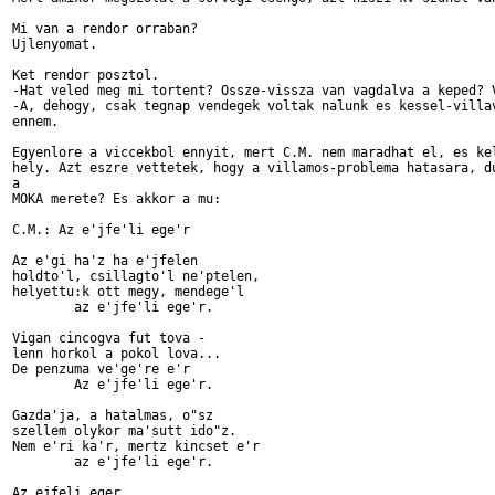
Mi van a rendor orraban?

Ujlenyomat.

Ket rendor posztol.

-Hat veled meg mi tortent? Ossze-vissza van vagdalva a keped? V
-A, dehogy, csak tegnap vendegek voltak nalunk es kessel-villav
ennem.

Egyenlore a viccekbol ennyit, mert C.M. nem maradhat el, es kel
hely. Azt eszre vettetek, hogy a villamos-problema hatasara, du
a

MOKA merete? Es akkor a mu:

C.M.: Az e'jfe'li ege'r

Az e'gi ha'z ha e'jfelen

holdto'l, csillagto'l ne'ptelen,

helyettu:k ott megy, mendege'l

	az e'jfe'li ege'r.

Vigan cincogva fut tova -

lenn horkol a pokol lova...

De penzuma ve'ge're e'r

	Az e'jfe'li ege'r.

Gazda'ja, a hatalmas, o"sz

szellem olykor ma'sutt ido"z.

Nem e'ri ka'r, mertz kincset e'r

	az e'jfe'li ege'r.

Az ejfeli eger
