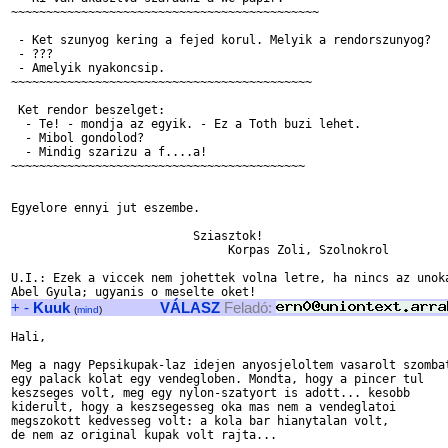
~~~~~~~~~~~~~~~~~~~~~~~~~~~~~~~~~~~~~~~~~~~~

 - Ket szunyog kering a fejed korul. Melyik a rendorszunyog?

 - ???

 - Amelyik nyakoncsip.

~~~~~~~~~~~~~~~~~~~~~~~~~~~~~~~~~~~~~~~~~~~

 Ket rendor beszelget:

  - Te! - mondja az egyik. - Ez a Toth buzi lehet.

  - Mibol gondolod?

  - Mindig szarizu a f....a!

~~~~~~~~~~~~~~~~~~~~~~~~~~~~~~~~~~~~~~~~~~

Egyelore ennyi jut eszembe.

                          Sziasztok!  

                               Korpas Zoli, Szolnokrol

U.I.: Ezek a viccek nem johettek volna letre, ha nincs az unoka
+
-
Kuuk
VÁLASZ
Feladó:
(
mind
)
Hali,

Meg a nagy Pepsikupak-laz idejen anyosjeloltem vasarolt szombat
egy palack kolat egy vendegloben. Mondta, hogy a pincer tul

keszseges volt, meg egy nylon-szatyort is adott... kesobb

kiderult, hogy a keszsegesseg oka mas nem a vendeglatoi

megszokott kedvesseg volt: a kola bar hianytalan volt,

de nem az original kupak volt rajta...
