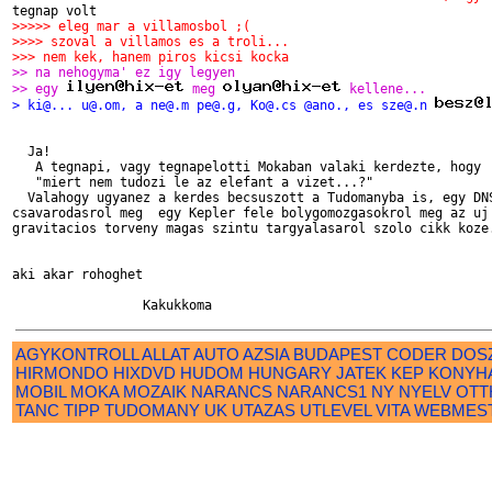
>>>>> eleg mar a villamosbol ;(
>>>> szoval a villamos es a troli...
>>> nem kek, hanem piros kicsi kocka
>> na nehogyma' ez igy legyen
>> egy 
 meg 
 kellene...
> ki@... u@.om, a ne@.m pe@.g, Ko@.cs @ano., es sze@.n 
  Ja!

   A tegnapi, vagy tegnapelotti Mokaban valaki kerdezte, hogy

   "miert nem tudozi le az elefant a vizet...?"

  Valahogy ugyanez a kerdes becsuszott a Tudomanyba is, egy DNS
csavarodasrol meg  egy Kepler fele bolygomozgasokrol meg az uj 
gravitacios torveny magas szintu targyalasarol szolo cikk koze.
aki akar rohoghet 

AGYKONTROLL
ALLAT
AUTO
AZSIA
BUDAPEST
CODER
DOS
HIRMONDO
HIXDVD
HUDOM
HUNGARY
JATEK
KEP
KONYH
MOBIL
MOKA
MOZAIK
NARANCS
NARANCS1
NY
NYELV
OTT
TANC
TIPP
TUDOMANY
UK
UTAZAS
UTLEVEL
VITA
WEBMES