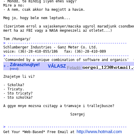
- Mondd, te mindig ilyen ehes vagy?

Mire a no:

- A nem, csak akkor ha megjott a havim.

Meg jo, hogy bele nem leptunk...

(Szerintem errol a vajaskenyer/macska ugyrol maradjunk csondben
mert ha az FBI vagy a NASA megneszeli az otletet...)

> ---------------------------------------------------------

Schlumberger Industries - Ganz Meter Co. Ltd.

> ----------------------------------------------------------
Zdrasztvujtye!
+
-
VÁLASZ
Feladó:
(
mind
)
Znajetye li vi?

- Szkolka?

- Tricaty.

- Sto tricaty?

- Sto szkolka?

A ggye mnye mozsna csitagy a tramvaje i trallejbusze?

				Szergej

> ---------------------------------------------------------
http://www.hotmail.com

Get Your *Web-Based* Free Email at 