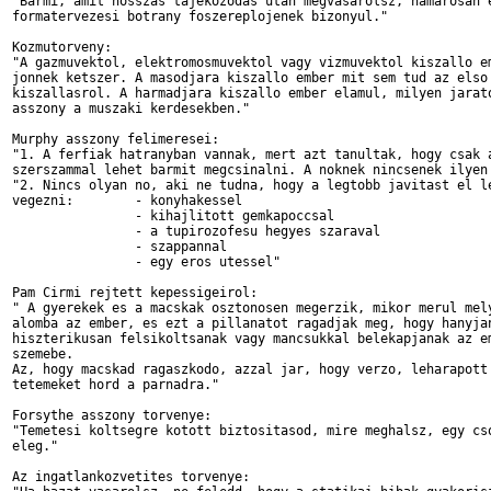
"Barmi, amit hosszas tajekozodas utan megvasarolsz, hamarosan e
formatervezesi botrany foszereplojenek bizonyul."

Kozmutorveny:

"A gazmuvektol, elektromosmuvektol vagy vizmuvektol kiszallo em
jonnek ketszer. A masodjara kiszallo ember mit sem tud az elso

kiszallasrol. A harmadjara kiszallo ember elamul, milyen jarato
asszony a muszaki kerdesekben."

Murphy asszony felimeresei:

"1. A ferfiak hatranyban vannak, mert azt tanultak, hogy csak a
szerszammal lehet barmit megcsinalni. A noknek nincsenek ilyen 
"2. Nincs olyan no, aki ne tudna, hogy a legtobb javitast el le
vegezni:	- konyhakessel

		- kihajlitott gemkapoccsal

		- a tupirozofesu hegyes szaraval

		- szappannal

		- egy eros utessel"

Pam Cirmi rejtett kepessigeirol:

" A gyerekek es a macskak osztonosen megerzik, mikor merul mely
alomba az ember, es ezt a pillanatot ragadjak meg, hogy hanyjan
hiszterikusan felsikoltsanak vagy mancsukkal belekapjanak az em
szemebe.

Az, hogy macskad ragaszkodo, azzal jar, hogy verzo, leharapott 
tetemeket hord a parnadra."

Forsythe asszony torvenye:

"Temetesi koltsegre kotott biztositasod, mire meghalsz, egy cso
eleg."

Az ingatlankozvetites torvenye:
