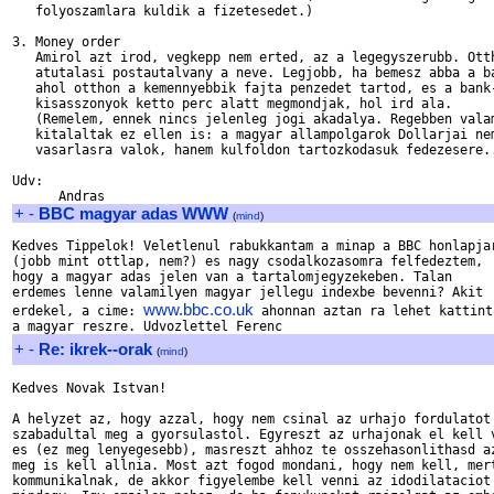
   folyoszamlara kuldik a fizetesedet.)

3. Money order

   Amirol azt irod, vegkepp nem erted, az a legegyszerubb. Otth
   atutalasi postautalvany a neve. Legjobb, ha bemesz abba a ba
   ahol otthon a kemennyebbik fajta penzedet tartod, es a bank-
   kisasszonyok ketto perc alatt megmondjak, hol ird ala.

   (Remelem, ennek nincs jelenleg jogi akadalya. Regebben valam
   kitalaltak ez ellen is: a magyar allampolgarok Dollarjai nem
   vasarlasra valok, hanem kulfoldon tartozkodasuk fedezesere..
Udv:

+
-
BBC magyar adas WWW
(
mind
)
Kedves Tippelok! Veletlenul rabukkantam a minap a BBC honlapjar
(jobb mint ottlap, nem?) es nagy csodalkozasomra felfedeztem,

hogy a magyar adas jelen van a tartalomjegyzekeben. Talan

erdemes lenne valamilyen magyar jellegu indexbe bevenni? Akit

www.bbc.co.uk
erdekel, a cime: 
 ahonnan aztan ra lehet kattinta
+
-
Re: ikrek--orak
(
mind
)
Kedves Novak Istvan!

A helyzet az, hogy azzal, hogy nem csinal az urhajo fordulatot 
szabadultal meg a gyorsulastol. Egyreszt az urhajonak el kell v
es (ez meg lenyegesebb), masreszt ahhoz te osszehasonlithasd az
meg is kell allnia. Most azt fogod mondani, hogy nem kell, mert
kommunikalnak, de akkor figyelembe kell venni az idodilataciot 