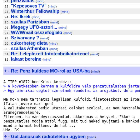
.
penzvaltas
21
(
mind
)
.
"Kepcsoves TV"
22
(
mind
)
.
Winterthur Fellowship
23
(
mind
)
.
Re: Ikrek
24
(
mind
)
.
szallas Parizsban
25
(
mind
)
.
Megegy UFO-sztori...
26
(
mind
)
.
WWWmail osszefoglalo
27
(
mind
)
.
Szivarvany ?
28
(
mind
)
.
cukorbeteg dieta
29
(
mind
)
.
szallas Athenban
30
(
mind
)
.
Re: Leleplezett fototechnikatortenet
31
(
mind
)
.
lakast berelne
32
(
mind
)
+
-
Re: Penz kuldese MO-rol az USA-ba
(
mind
)
> A kovetkezoben kernem a kulfoldre valo penzatutalasban jarta
> Egy amerikai cegtol szeretnek rendelni az arujukbol, de a pe
Ma Mo-n nem tarthatsz legalisan kulfoldi fizetoeszkozt az iroas
(Talan jovore mar igen)

A valutakereted pedig utazasi celokat szolgal, es nem hasznalha
arumegrendelesre.

Ellenben, ha van devizaszamlad, akkor mas a helyzet. Ekkor a 

penzautatlas modja attol fugg, mit tud neked nyujtani a bankod.
mind a harmat kellene, de hat ...

+
-
Gal Janosnak radiotelefon ugyben
(
mind
)