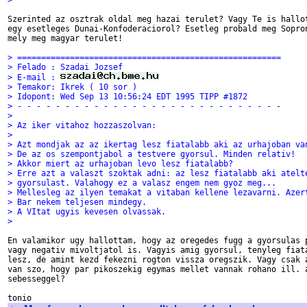
> 
Szerinted az osztrak oldal meg hazai terulet? Vagy Te is hallot
egy esetleges Dunai-Konfoderaciorol? Esetleg probald meg Sopron
mely meg magyar terulet!

> =======================================================
> Felado : Szadai Jozsef
> E-mail : 
> Temakor: Ikrek ( 10 sor )
> Idopont: Wed Sep 13 10:56:24 EDT 1995 TIPP #1872
> - - - - - - - - - - - - - - - - - - - - - - - - - - - -
> 
> Az iker vitahoz hozzaszolvan:
> 
> Azt mondjak az az ikertag lesz fiatalabb aki az urhajoban va
> De az os szempontjabol a testvere gyorsul. Minden relativ!
> Akkor miert az urhajoban levo lesz fiatalabb?
> Erre azt a valaszt szoktak adni: az lesz fiatalabb aki atelt
> gyorsulast. Valahogy ez a valasz engem nem gyoz meg...
> Mellesleg az ilyen temakat a vitaban kellene lezavarni. Azer
> Bar nekem teljesen mindegy.
> A VItat ugyis kevesen olvassak.
> 
En valamikor ugy hallottam, hogy az oregedes fugg a gyorsulas p
vagy negativ mivoltjatol is. Vagyis amig gyorsul, tenyleg fiata
lesz, de amint kezd fekezni rogton vissza oregszik. Vagy csak a
van szo, hogy par pikoszekig egymas mellet vannak rohano ill. a
sebesseggel?
