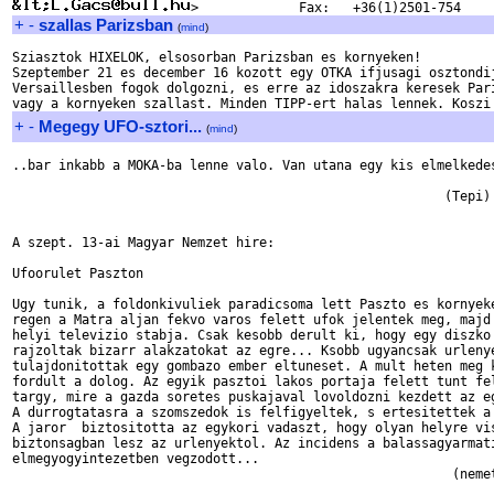
+
-
szallas Parizsban
(
mind
)
Sziasztok HIXELOK, elsosorban Parizsban es kornyeken!

Szeptember 21 es december 16 kozott egy OTKA ifjusagi osztondij
Versaillesben fogok dolgozni, es erre az idoszakra keresek Pari
+
-
Megegy UFO-sztori...
(
mind
)
..bar inkabb a MOKA-ba lenne valo. Van utana egy kis elmelkedes
                                                        (Tepi)

A szept. 13-ai Magyar Nemzet hire:

Ufoorulet Paszton

Ugy tunik, a foldonkivuliek paradicsoma lett Paszto es kornyeke
regen a Matra aljan fekvo varos felett ufok jelentek meg, majd 
helyi televizio stabja. Csak kesobb derult ki, hogy egy diszko 
rajzoltak bizarr alakzatokat az egre... Ksobb ugyancsak urlenye
tulajdonitottak egy gombazo ember eltuneset. A mult heten meg k
fordult a dolog. Az egyik pasztoi lakos portaja felett tunt fel
targy, mire a gazda soretes puskajaval lovoldozni kezdett az eg
A durrogtatasra a szomszedok is felfigyeltek, s ertesitettek a 
A jaror  biztositotta az egykori vadaszt, hogy olyan helyre vis
biztonsagban lesz az urlenyektol. Az incidens a balassagyarmati
elmegyogyintezetben vegzodott...

                                                         (nemet