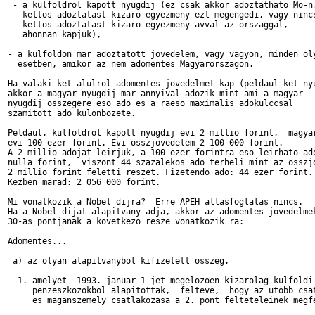
 - a kulfoldrol kapott nyugdij (ez csak akkor adoztathato Mo-n,
   kettos adoztatast kizaro egyezmeny ezt megengedi, vagy nincs
   kettos adoztatast kizaro egyezmeny avval az orszaggal,

   ahonnan kapjuk),

- a kulfoldon mar adoztatott jovedelem, vagy vagyon, minden oly
  esetben, amikor az nem adomentes Magyarorszagon.

Ha valaki ket alulrol adomentes jovedelmet kap (peldaul ket nyu
akkor a magyar nyugdij mar annyival adozik mint ami a magyar

nyugdij osszegere eso ado es a raeso maximalis adokulccsal

szamitott ado kulonbozete.

Peldaul, kulfoldrol kapott nyugdij evi 2 millio forint,  magyar
evi 100 ezer forint. Evi osszjovedelem 2 100 000 forint.

A 2 millio adojat leirjuk, a 100 ezer forintra eso leirhato ado
nulla forint,  viszont 44 szazalekos ado terheli mint az osszjo
2 millio forint feletti reszet. Fizetendo ado: 44 ezer forint.

Kezben marad: 2 056 000 forint.

Mi vonatkozik a Nobel dijra?  Erre APEH allasfoglalas nincs.

Ha a Nobel dijat alapitvany adja, akkor az adomentes jovedelmek
30-as pontjanak a kovetkezo resze vonatkozik ra:

Adomentes...

 a) az olyan alapitvanybol kifizetett osszeg,

  1. amelyet  1993. januar 1-jet megelozoen kizarolag kulfoldi

     penzeszkozokbol alapitottak,  felteve,  hogy az utobb csat
     es maganszemely csatlakozasa a 2. pont felteteleinek megfe