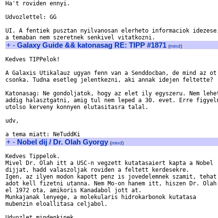
Ha't roviden ennyi.

Udvozlettel: GG

UI. A fentiek pusztan nyilvanosan elerheto informaciok idezese,
+
-
Galaxy Guide && katonasag RE: TIPP #1871
(
mind
)
Kedves TIPPelok!

A Galaxis Utikalauz ugyan fenn van a Senddocban, de mind az ot 
csonka. Tudna esetleg jelentkezni, aki annak idejen feltette?

Katonasag: Ne gondoljatok, hogy az elet ily egyszeru. Nem lehet
addig halasztgatni, amig tul nem leped a 30. evet. Erre figyeln
utolso kerveny konnyen elutasitasra talal.

udv,

+
-
Nobel dij / Dr. Olah Gyorgy
(
mind
)
Kedves Tippelok.

Mivel Dr. Olah itt a USC-n vegzett kutatasaiert kapta a Nobel 

dijjat, hadd valaszoljak roviden a feltett kerdesekre.

Igen, az ilyen modon kapott penz is jovedelemnek szamit, tehat 
adot kell fizetni utanna. Nem Mo-on hanem itt, hiszen Dr. Olah 
el 1972 ota, amikoris Kanadabol jott at.

Munkajanak lenyege, a molekularis hidrokarbonok kutatasa 

mubenzin eloallitasa celjabol.

Udvozlet mindenkinek
