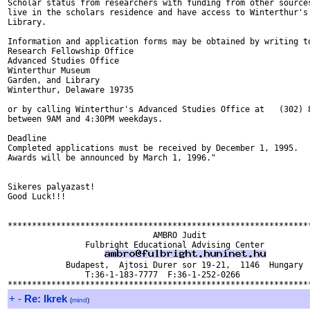
Scholar status from researchers with funding from other sources
live in the scholars residence and have access to Winterthur's 
Library.

Information and application forms may be obtained by writing to
Research Fellowship Office

Advanced Studies Office

Winterthur Museum

Garden, and Library

Winterthur, Delaware 19735

or by calling Winterthur's Advanced Studies Office at   (302) 8
between 9AM and 4:30PM weekdays.

Deadline

Completed applications must be received by December 1, 1995.

Awards will be announced by March 1, 1996."

Sikeres palyazast!

Good Luck!!!

***************************************************************
                              AMBRO Judit

                Fulbright Educational Advising Center

            Budapest,  Ajtosi Durer sor 19-21,  1146  Hungary

                T:36-1-183-7777  F:36-1-252-0266

+
-
Re: Ikrek
(
mind
)