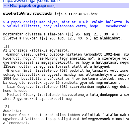
http://www.hungary.com/hudir/
+
-
RE: papok orgiaja
(
mind
)
 irja a TIPP #1871-ben:

> A papok orgiaja meg olyan, mint az UFO-k. Valaki hallotta, h
> valaki allitotta, hogy valahonnan vette, hogy... Mesebeszed!
Mostanaban olvastam a Time-ban ([1] 95. aug. 21., 39. o.)

illetve a HVG-ben ([2] 95. aug. 12., 40. o.) az alabbiakat:

[1]

Az irorszagi katolikus egyhazrol:

 -Eammon Casey, Galway puspoke hirtelen lemondott 1992-ben, miu
kiderult, hogy Annie Murphy (egy amerikai no") a szeretoje volt
gyermekaldassal is megajandekozott, es hogy a hallgatasat megva
125ezer dollarnyi egyhazi forrast utalt at a holgynek

 -Brendan Smyth tisztelendo (68) pedofil hajlamairol volt ismer
sokaig eltussoltak az ugyeit, mindig mas allomashelyre iranyitv
1994-ben bevallotta a va'dakat es 4 ev bortonre iteltek, most u
birosag ele ideztek ujabb 16 rendbeli gyermek-megrontasert

 -Liam Cosgrave tisztelendo (68) szivrohamban meghalt egy dubli
homo furdoben

 -Michael Cleary tisztelendo hazvezetonoje tulajdonkeppen a sze
akit 2 gyermekkel ajandekozott meg

[2]

Ausztria:

Hermann Groer becsi ersek ellen tobben vallottak fiatalkoruak m
ugyeben. A Vatikan a fopap hallgatasat beleegyezesnek minositve
a lemondasat.
