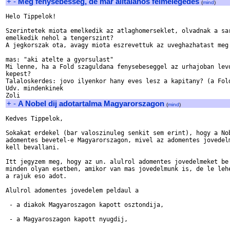
+
-
Meg fenysebesseg, de mar alltalanos felmelegedes
(
mind
)
Helo Tippelok!

Szerintetek miota emelkedik az atlaghomerseklet, olvadnak a sar
emelkedik nehol a tengerszint?

A jegkorszak ota, avagy miota eszrevettuk az uveghazhatast meg 
mas: "aki atelte a gyorsulast"

Mi lenne, ha a Fold szaguldana fenysebeseggel az urhajoban levo
kepest?

Talaloskerdes: jovo ilyenkor hany eves lesz a kapitany? (a Fold
Udv. mindenkinek 

+
-
A Nobel dij adotartalma Magyarorszagon
(
mind
)
Kedves Tippelok,

Sokakat erdekel (bar valoszinuleg senkit sem erint), hogy a Nob
adomentes bevetel-e Magyarorszagon, mivel az adomentes jovedelm
kell bevallani.

Itt jegyzem meg, hogy az un. alulrol adomentes jovedelmeket be 
minden olyan esetben, amikor van mas jovedelmunk is, de le lehe
a rajuk eso adot.

Alulrol adomentes jovedelem peldaul a

 - a diakok Magyaroszagon kapott osztondija,

 - a Magyaroszagon kapott nyugdij,
