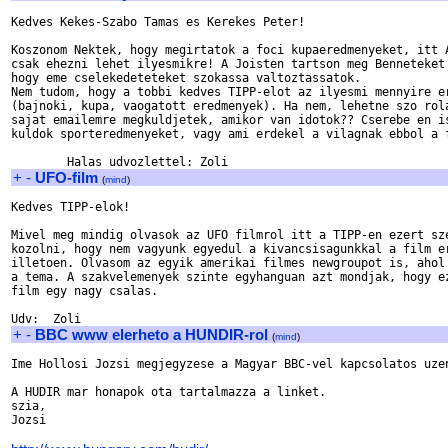
Kedves Kekes-Szabo Tamas es Kerekes Peter!

Koszonom Nektek, hogy megirtatok a foci kupaeredmenyeket, itt A
csak ehezni lehet ilyesmikre! A Joisten tartson meg Benneteket 
hogy eme cselekedeteteket szokassa valtoztassatok.

Nem tudom, hogy a tobbi kedves TIPP-elot az ilyesmi mennyire er
(bajnoki, kupa, vaogatott eredmenyek). Ha nem, lehetne szo rola
sajat emailemre megkuldjetek, amikor van idotok?? Cserebe en is
kuldok sporteredmenyeket, vagy ami erdekel a vilagnak ebbol a f
+
-
UFO-film
(
mind
)
Kedves TIPP-elok!

Mivel meg mindig olvasok az UFO filmrol itt a TIPP-en ezert sze
kozolni, hogy nem vagyunk egyedul a kivancsisagunkkal a film er
illetoen. Olvasom az egyik amerikai filmes newgroupot is, ahol 
a tema. A szakvelemenyek szinte egyhanguan azt mondjak, hogy ez
film egy nagy csalas.

+
-
BBC www elerheto a HUNDIR-rol
(
mind
)
Ime Hollosi Jozsi megjegyzese a Magyar BBC-vel kapcsolatos uzen
A HUDIR mar honapok ota tartalmazza a linket.

szia,

Jozsi
