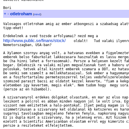
+
-
otletroham
(
mind
)
Valosagos otletroham amig az ember atbongeszi a szabadsag alatt
tipp-eket!

http://www.public.se/finans/stock/
    oldalt!   Tud valaki ilyenro
Nemetorszagban, USA-ban?

A Xylamon szornyu anyag volt, a hatvanas evekben a figyelmeztet
emberek belso faburkolat lakkozasara hasznaltak es lassu mergez
be (ha hinni lehet a forrasomnak). Persze a helyesen kezelt fab
bogar. Emlekszik ra valaki milyen megvaltasnak tunt a haboru ut
poloskak, tetvek altal kinzott emberek szamara a DDT, ez hataso
De senki sem szamolt a mellekhatasaival. Sok ember a hagyomanyo
en a foszfortartalmu permetezoszerrel teljes vedofelszerelesben
szomszed paraszt bacsi az oldatot kezzel keverte, "fiam a kekga
eletemben igy kevertem, megis elek". Nem tudom hogy  megy sora,
(persze az en hibambol).

A szivarvanyrol erdekes dolgokat olvastunk, en mar az elso nap 
lexikont a polcrol es abban minden nagyon jol le volt irva. Egy
viszont nem emlitettek a halo-pontokat. Ilyet pedig magam is la
szimmetrikusan a szivarvany ket oldalanal kb ketszeres es harom
sugarnyi tavolsagban megjeleno feheren fenylo, napkorong nagysa
Ez is dupla mint a szivarvany, ha a jelenseg eros. Azt hiszem k
ezelott a Scientific Americanban olvastam errol egy kimerito ci
persze a reszleteket elfelejtettem.
