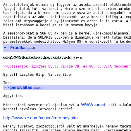
Az autotolvajok elleni uj fegyver az autoba szerelt elektroniku
(page) atalakitott valtozata. Hireim szerint elsosorban autokol
hasznaljak. Ha a kliens nem hozza vissza az autot a megadott id
csak felhivja az adott telefonszamot, az a kereso felfogja, meg
relet ami megszaggatja a gyujtoaramot es aztan le is zarja. A t
hiszi lerobbant a kocsi es az ut menten hagyja.

A semaphor-okat a SUN OS 4- ban is a kernel ujrakompilalasaval 
beallitani, de a SOLARIS 5.3-ben a dinamikus kernelt futas kozb
+
-
Fradika
(
mind
)
 irja:

>>Golszerzok: Lisztes 68.p; Vincze 78. es 90. p. UEFA meccsen 
Ejnye!! Lisztes 61.p, Vincze 81.p.

+
-
penzvaltas
(
mind
)
Aggyisten.

WWW-cimet,
Mindenkinek szeretettel ajanlom ezt a 
 akit a kulo
kozotti atvaltas (atvagas) erdekel:

http://www.xe.com/xenon/currency.htm
Nehany tucatnyi zsozsotipusrol valt at akarmelyik nehany tucatn
naponta frissitik, szerintem nagyon hasznalhato. Egeszsegetekre