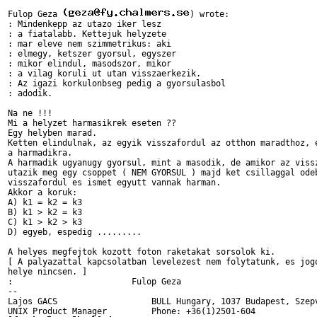
Fulop Geza 
) wrote:

: Mindenkepp az utazo iker lesz

: a fiatalabb. Kettejuk helyzete

: mar eleve nem szimmetrikus: aki

: elmegy, ketszer gyorsul, egyszer

: mikor elindul, masodszor, mikor

: a vilag koruli ut utan visszaerkezik.

: Az igazi korkulonbseg pedig a gyorsulasbol

: adodik.

Na ne !!!

Mi a helyzet harmasikrek eseten ??

Egy helyben marad.

Ketten elindulnak, az egyik visszafordul az otthon maradthoz, e
a harmadikra.

A harmadik ugyanugy gyorsul, mint a masodik, de amikor az vissz
utazik meg egy csoppet ( NEM GYORSUL ) majd ket csillaggal odeb
visszafordul es ismet egyutt vannak harman.

Akkor a koruk:

A) k1 = k2 = k3

B) k1 > k2 = k3

C) k1 > k2 > k3

D) egyeb, espedig .........

A helyes megfejtok kozott foton raketakat sorsolok ki.

[ A palyazattal kapcsolatban levelezest nem folytatunk, es jogo
helye nincsen. ]

:                        Fulop Geza

-- 

Lajos GACS                   BULL Hungary, 1037 Budapest, Szepv