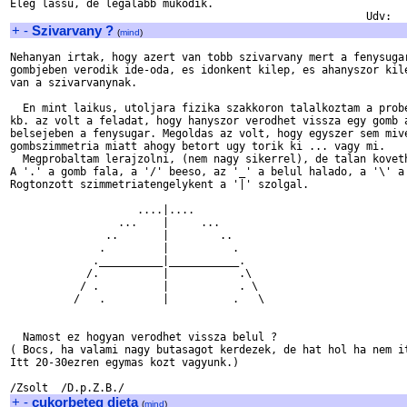
Eleg lassu, de legalabb mukodik.

+
-
Szivarvany ?
(
mind
)
Nehanyan irtak, hogy azert van tobb szivarvany mert a fenysugar
gombjeben verodik ide-oda, es idonkent kilep, es ahanyszor kile
van a szivarvanynak.

  En mint laikus, utoljara fizika szakkoron talalkoztam a probe
kb. az volt a feladat, hogy hanyszor verodhet vissza egy gomb a
belsejeben a fenysugar. Megoldas az volt, hogy egyszer sem mive
gombszimmetria miatt ahogy betort ugy torik ki ... vagy mi.

  Megprobaltam lerajzolni, (nem nagy sikerrel), de talan koveth
A '.' a gomb fala, a '/' beeso, az '_' a belul halado, a '\' a 
Rogtonzott szimmetriatengelykent a '|' szolgal.

                    ....|....

                 ...    |     ...

               ..       |        ..

              .         |          .

             .__________|___________.

            /.          |           .\

           / .          |           . \

          /   .         |          .   \

  Namost ez hogyan verodhet vissza belul ?

( Bocs, ha valami nagy butasagot kerdezek, de hat hol ha nem it
Itt 20-30ezren egymas kozt vagyunk.)

+
-
cukorbeteg dieta
(
mind
)