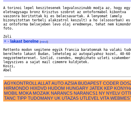
A torinoi lepel keszitesenek legvaloszinubb modja az, hogy egy

eletnagysagu bronz Krisztus szobrot az ontoformabol kibontva

vaszonra boritottak ki es belecsavartak. A lenyomat (amely

bizonyitottan terbeli alakzatrol keszult) a ho (elsosorban) es

az ontoforma belsejeben levo olaj eredmenye, tehat nem kimondot
foto.

+
-
lakast berelne
(
mind
)
Rettento modon segitene egyik francia baratomnak ha valaki tudn
berelheto lakast Budan, lehetoleg az autopalyahoz kozel, 40-60

negyzetmetereset. Szolid, csendes, megbizhato uzleti szakember.
legyszives a sajat mail cimemre kuldjetek.

Koszi,

AGYKONTROLL
ALLAT
AUTO
AZSIA
BUDAPEST
CODER
DOS
HIRMONDO
HIXDVD
HUDOM
HUNGARY
JATEK
KEP
KONYH
MOBIL
MOKA
MOZAIK
NARANCS
NARANCS1
NY
NYELV
OTT
TANC
TIPP
TUDOMANY
UK
UTAZAS
UTLEVEL
VITA
WEBMES