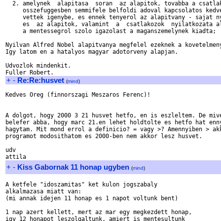
  2. amelynek  alapitasa  soran  az alapitok, tovabba a csatlak
     osszefuggesben semmifele belfoldi adoval kapcsolatos kedve
     vettek igenybe, es ennek tenyerol az alapitvany - sajat ny
     es  az alapitok, valamint  a  csatlakozok  nyilatkozata al
     a mentessegrol szolo igazolast a maganszemelynek kiadta;

Nyilvan Alfred Nobel alapitvanya megfelel ezeknek a kovetelmeny
Igy latom en a hatalyos magyar adotorveny alapjan.

Udvozlok mindenkit.

+
-
Re:Re:husvet
(
mind
)
Kedves Oreg (finnorszagi Meszaros Ferenc)!

A dolgot, hogy 2000 3 21 husvet hetfo, en is eszleltem. De mive
belefer abba, hogy marc 21.en lehet holdtolte es hetfo hat enny
hagytam. Mit mond errol a definicio? = vagy >? Amennyiben > akk
programot modosithatom es 2000-ben nem akkor lesz husvet.

udv

+
-
Kiss Gabornak 11 honap ugyben
(
mind
)
A ketfele "idoszamitas" ket kulon jogszabaly

alkalmazasa miatt van:

(mi annak idejen 11 honap es 1 napot voltunk bent)

1 nap azert kellett, mert az mar egy megkezdett honap,

igy 12 honapot leszolgaltunk, amiert is mentesultunk
