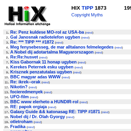
HIX
TIPP
1873
19
Copyright Myths
.
Re: Penz kuldese MO-rol az USA-ba
1
(
mind
)
.
Gal Janosnak radiotelefon ugyben
2
(
mind
)
.
Re: *** TIPP *** #1872
3
(
mind
)
.
Meg fenysebesseg, de mar alltalanos felmelegedes
4
(
mind
)
.
A Nobel dij adotartalma Magyarorszagon
5
(
mind
)
.
Re:Re:husvet
6
(
mind
)
.
Kiss Gabornak 11 honap ugyben
7
(
mind
)
.
Kerekes Peternek esku ugyben
8
(
mind
)
.
Krisznek penzatutalas ugyben
9
(
mind
)
.
BBC magyar adas WWW
10
(
mind
)
.
Re: ikrek--orak
11
(
mind
)
.
Nikotin?
12
(
mind
)
.
focieredmenyek
13
(
mind
)
.
UFO-film
14
(
mind
)
.
BBC www elerheto a HUNDIR-rol
15
(
mind
)
.
RE: papok orgiaja
16
(
mind
)
.
Galaxy Guide && katonasag RE: TIPP #1871
17
(
mind
)
.
Nobel dij / Dr. Olah Gyorgy
18
(
mind
)
.
otletroham
19
(
mind
)
.
Fradika
20
(
mind
)