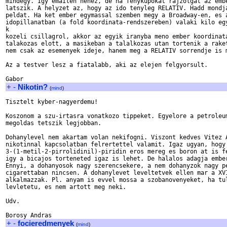
mindegy. Igy emailen nehez, de ha fenykupokat rajzolgat az embe
latszik. A helyzet az, hogy az ido tenyleg RELATIV. Hadd mondja
peldat. Ha ket ember egymassal szemben megy a Broadway-en, es a
idopillanatban (a fold koordinata-rendszereben) valaki kilo egy
k

kozeli csillagrol, akkor az egyik iranyba meno ember koordinata
talakozas elott, a masikeban a talalkozas utan tortenik a raket
nem csak az esemenyek ideje, hanem meg a RELATIV sorrendje is m
Az a testver lesz a fiatalabb, aki az elejen felgyorsult.

+
-
Nikotin?
(
mind
)
Tisztelt kyber-nagyerdemu!

Koszonom a szu-irtasra vonatkozo tippeket. Egyelore a petroleum
megoldas tetszik legjobban.

Dohanylevel nem akartam volan nekifogni. Viszont kedves Vitez A
nikotinnal kapcsolatban felrertettel valamit. Igaz ugyan, hogy 
3-(1-metil-2-pirrolidinil)-piridin eros mereg es boron at is fe
igy a bicajos torteneted igaz is lehet. De halalos adagja ember
Ennyi, a dohanyosok nagy szerencsekere, a nem dohanyzok nagy pe
cigarettaban nincsen. A dohanylevet leveltetvek ellen mar a XVI
alkalmazzak. Pl. anyam is evvel mossa a szobanovenyeket, ha tul
levletetu, es nem artott meg neki.

Udv.

+
-
focieredmenyek
(
mind
)