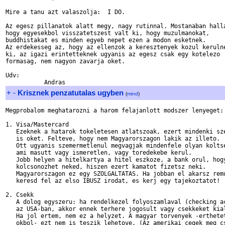
Mire a tanu azt valaszolja:  I DO.

Az egesz pillanatok alatt megy, nagy rutinnal. Mostanaban halla
hogy egyesekbol visszatetszest valt ki, hogy muzulmanokat,

buddhistakat es minden egyeb nepet ezen a modon esketnek.

Az erdekesseg az, hogy az ellenzok a keresztenyek kozul kerulne
ki, az igazi erintetteknek ugyanis az egesz csak egy kotelezo

formasag, nem nagyon zavarja oket.

Udv:

+
-
Krisznek penzatutalas ugyben
(
mind
)
Megprobalom meghatarozni a harom felajanlott modszer lenyeget:

1. Visa/Mastercard 

   Ezeknek a hatarok tokeletesen atlatszoak, ezert mindenki sze
   is oket. Felteve, hogy nem Magyarorszagon lakik az illeto.

   Ott ugyanis szemermetlenul megvagjak mindenfele olyan koltse
   ami masutt vagy ismeretlen, vagy toredekebe kerul.

   Jobb helyen a hitelkartya a hitel eszkoze, a bank orul, hogy
   kolcsonozhet neked, hiszen ezert kamatot fizetsz neki.

   Magyarorszagon ez egy SZOLGALTATAS. Ha jobban el akarsz remu
   keresd fel az elso IBUSZ irodat, es kerj egy tajekoztatot!

2. Csekk

   A dolog egyszeru: ha rendelkezel folyoszamlaval (checking ac
   az USA-ban, akkor ennek terhere jogosult vagy csekkeket kial
   Ha jol ertem, nem ez a helyzet. A magyar torvenyek -erthetet
   okbol- ezt nem is teszik lehetove. (Az amerikai cegek meg cs