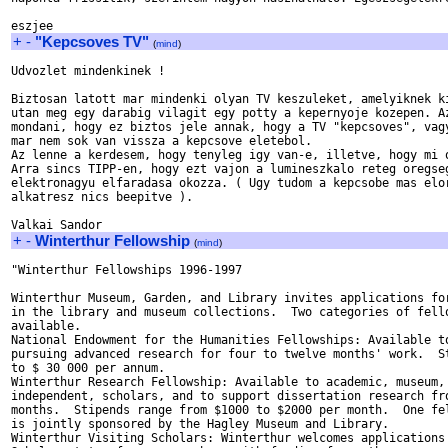
+
-
"Kepcsoves TV"
(
mind
)
Udvozlet mindenkinek !

Biztosan latott mar mindenki olyan TV keszuleket, amelyiknek ki
utan meg egy darabig vilagit egy potty a kepernyoje kozepen. Az
mondani, hogy ez biztos jele annak, hogy a TV "kepcsoves", vagy
mar nem sok van vissza a kepcsove eletebol.

Az lenne a kerdesem, hogy tenyleg igy van-e, illetve, hogy mi o
Arra sincs TIPP-en, hogy ezt vajon a lumineszkalo reteg oregseg
elektronagyu elfaradasa okozza. ( Ugy tudom a kepcsobe mas elor
alkatresz nics beepitve ).

+
-
Winterthur Fellowship
(
mind
)
"Winterthur Fellowships 1996-1997

Winterthur Museum, Garden, and Library invites applications for
in the library and museum collections.  Two categories of fello
available.

National Endowment for the Humanities Fellowships: Available to
pursuing advanced research for four to twelve months' work.  St
to $ 30 000 per annum.

Winterthur Research Fellowship: Available to academic, museum, 
independent, scholars, and to support dissertation research fro
months.  Stipends range from $1000 to $2000 per month.  One fel
is jointly sponsored by the Hagley Museum and Library.

Winterthur Visiting Scholars: Winterthur welcomes applications 