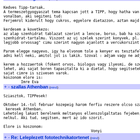
Kedves Tipp-tarsak,

A termeszetgyogyaszat tema kapcsan jott a TIPP, hogy hatha van 
vonalban, aki segiteni tud:

Ferjemrol kiderult hogy cukros, egyelore dietazzon, aztan majd 
kerdesem a kovetkezo: 

az alap szenhidrat tablazat szerint a lencse, borso, bab ha sza
szenhidrat-tartalmu. Viszont az uj szelek szerint konyvek, pl. 
legjobb orvossag" cimu szerint nagyon ajanlott a vercukorszint 
Parom elegge nagyevo, igy ha elvonom tole a kenyer es tesztafel
adni kell neki, amitol jol is lakik. Szoval : adjam vagy ne adj
kerem a hozzaertok (fokent orvos, biologus vagy ilyesmi, de sze
lehet, aki sajat boren tapasztalta ki a dietat, hogy segitsetek
sajat cimre is szivesen varok.

koszonom elore is:

+
-
szallas Athenban
(
mind
)
Sziasztok, TIPPesek!

Oktober 14.-tol februar kozepeig harom ferfiu reszere olcso sza
 keresek Athenban.

Lehetoleg lakast berelnenk meltanyos ellenszolgaltatas fejeben,
nelkul. Aki tud, segitsen, mert az ido szorit.

Elore is koszonom:

+
-
Re: Leleplezett fototechnikatortenet
(
mind
)