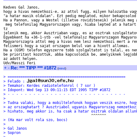
Kedves Gal Janos,

hogy a hivas nemzetkozi-e, az attol fugg, milyen halozatba vagy
"a hatar masik oldalan". Ezt pedig meglatod, mikor bekapcsolod 
Ha a Pannon, vagy a Westel (illetve roviditeseik) jelenik meg a
 meg telefonilag Magyarorszagon vagy, hiaba lepted at a hatart.
tz

jelenik meg, akkor Ausztriaban vagy, es az osztrak szolgaltatov
Egyebkent ha +36-1-stb -vel telefonalsz Magyarorszagon Magyaror
Magyarorszagra attol meg a hivas nem lesz nemzetkozi mert a ren
felismeri hogy a sajat orszagon belul van a hivott allomas.

Ha a (GSM) telefon egyszerre tobb szolgaltatot is talal, es nem
be prioritast kozottuk, abba kapcsolodik be, amelyiknek legjobb
az adott helyen.

+
-
Re: *** TIPP *** #1872
(
mind
)
> =======================================================
> Felado : 
> Temakor: Kerdes radiotelefonrol ( 7 sor )
> Idopont: Wed Sep 13 09:11:15 EDT 1995 TIPP #1872
> - - - - - - - - - - - - - - - - - - - - - - - - - - - -
> 
> Tudna valaki, hogy a mobiltelefonok hogyan veszik eszre, hog
> az orszaghatart ? Ausztriabol ugyanis Magyarorszag nemzetkoz
> hivhato, meg akkor is, ha csak a hatar osztrak oldalan allun
> (Ha mar volt rola szo, bocs)
> 
> Gal Janos
> Sopron