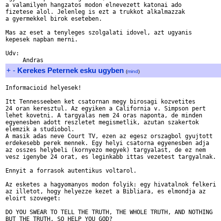
a valamilyen hangzatos modon elnevezett katonai ado

fizetese alol. Jelenleg is ezt a trukkot alkalmazzak

a gyermekkel birok eseteben.

Mas az eset a tenyleges szolgalati idovel, azt ugyanis

kepesek napban merni.

Udv:

+
-
Kerekes Peternek esku ugyben
(
mind
)
Informacioid helyesek!

Itt Tennesseeben ket csatornan megy birosagi kozvetites

24 oran keresztul. Az egyiken a California v. Simpson pert

lehet kovetni. A targyalas nem 24 oras naponta, de minden

egyenesben adott reszletet megismetlik, azutan szakertok

elemzik a studiobol.

A masik adas neve Court TV, ezen az egesz orszagbol gyujtott

erdekesebb perek mennek. Egy helyi csatorna egyenesben adja

az osszes helybeli (kornyezo megyek) targyalast, de ez nem

vesz igenybe 24 orat, es leginkabb ittas vezetest targyalnak.

Ennyit a forrasok autentikus voltarol.

Az esketes a hagyomanyos modon folyik: egy hivatalnok felkeri

az illetot, hogy helyezze kezet a Bibliara, es elmondja az 

eloirt szoveget:

DO YOU SWEAR TO TELL THE TRUTH, THE WHOLE TRUTH, AND NOTHING

BUT THE TRUTH, SO HELP YOU GOD?
