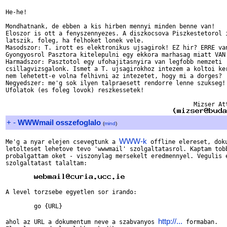
He-he!

Mondhatnank, de ebben a kis hirben mennyi minden benne van!

Eloszor is ott a fenyszennyezes. A diszkocsova Piszkestetorol i
latszik, foleg, ha felhoket lonek vele.

Masodszor: T. irott es elektronikus ujsagirok! EZ hir? ERRE van
Gyongyosrol Pasztora kitelepulni egy ekkora marhasag miatt VAN 
Harmadszor: Pasztotol egy ufohajitasnyira van legfobb nemzeti

csillagvizsgalonk. Ismet a T. ujsagirokhoz intezem a koltoi ker
nem lehetett-e volna felhivni az intezetet, hogy mi a dorges?

Negyedszer: me'g sok ilyen talpraesett rendorre lenne szukseg!

Ufolatok (es foleg lovok) reszkessetek!

                                                     Mizser Att
+
-
WWWmail osszefoglalo
(
mind
)
WWW-k
Me'g a nyar elejen csevegtunk a 
 offline elereset, doku
letolteset lehetove tevo 'wwwmail' szolgaltatasrol. Kaptam tobb
probalgattam oket - viszonylag mersekelt eredmennyel. Vegulis e
szolgaltatast talaltam:

A level torzsebe egyetlen sor irando:

        go {URL}

http://...
ahol az URL a dokumentum neve a szabvanyos 
 formaban.
