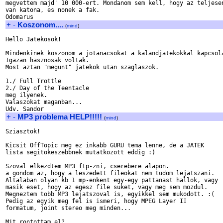
megvettem majd' 10 000-ert. Mondanom sem kell, hogy az teljesen
van katona, es nonek a fak.

+
-
Koszonom....
(
mind
)
Hello Jatekosok!

Mindenkinek koszonom a jotanacsokat a kalandjatekokkal kapcsola
Igazan hasznosak voltak.

Most aztan "megunt" jatekok utan szaglaszok. 

1./ Full Trottle

2./ Day of the Teentacle

meg ilyenek.

Valaszokat maganban...

+
-
MP3 problema HELP!!!!!
(
mind
)
Sziasztok!

Kicsit OffTopic meg ez inkabb GURU tema lenne, de a JATEK 

lista segitokeszebbnek mutatkozott eddig :)

Szoval elkezdtem MP3 ftp-zni, cserebere alapon.

a gondom az, hogy a leszedett fileokat nem tudom lejatszani. 

Altalaban olyan kb 1 mp-enkent egy-egy pattanast hallok, vagy 

masik eset, hogy az egesz file suket, vagy meg sem mozdul.

Megneztem tobb MP3 lejatszoval is, egyikkel sem mukodott. :(

Pedig az egyik meg fel is ismeri, hogy MPEG Layer II 

formatum, joint stereo meg minden...

Mit rontottam el?
