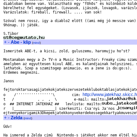
diabloban benne van. Választható egy "fõhõs" és különbözõ külde
bérelhetsz fel egységeket. (Lovasok, ijászok, lovagok, varázsló
Varázslatok: fireball, firewall, .... van sok!

Szóval nem rossz, igy a diablo2 elött ((ami még jó messze van) 
9hónap. )) játék.

+
-
Abe - klip
(
mind
)
Ismeritek ABE-t, a kicsi, zold, guluszemu, haromujju ho"st?

Mostanaban megy a Z+ TV-n a Music Instructor: Freaky cimu szama
amelyben az egyuttesen kivul ABE, es kalandjainak helyszinei, s
lathatok. Szep a szamitogep animacio, es a zene is do:go:s).

Erdemes megnezni.

Janos

fejtoroktarsasagijatekokjatekszervezetekkluboktablasjatekokjate
http://www.jatekhaz.skicc.
o    /'''''''''''''''''\        cim: 
t   /           , ,  ,  \        e-mail: mailto:
o  ## INTERNET JATEKHAZ ##   levlista: mailto:
r   |___________________| szerkeszti: Csa'nyi Ja'nos 
+
-
Zelda
(
mind
)
Üdv!

Ha ismered a Zelda címû  Nintendo-s játékot akkor nem éltél hiá