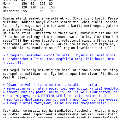
Sorcerer  45   250  85   80

Monk      150  80   150  80

Bard      120  120  120  100

Barbarian 255  0    55   150

Simman elerik ezeket a karakterek kb. 35-os szint korul. Persze
multiban. Addigra annyi elixet simman meg lehet pialni. Single-
lehet ilyen magas szintre tornazni a karit, mert vege a jatekne
a diablora vonatkozik)

Ha a 6-os szintu Tuzlaszta brutalis volt, akkor mit szolnal egy
15-os-hoz amivel egy kicsit erosebb varazslo kb. 1100-1200 koru
sebez????? Egy ilyen talalta el veletlenul minap a 38-as szintu
ijaszomat. Akinek a HP-je 356 AC-ja 274 es meg volt rajta egy 2
Mana shield is. Mondanom se kell rogton levetkozott!!! :)))

> A tegnapi leveldben kicsit tuloztal. Ugyanis at lehet vinni 
> karaktereket multiba. Csak megfelelo progi kell hozza (nem
> csit!!!).
Hat vegul is addig nem amig nem hozol at olyan cuccot ami singe
szerepel de multiban nem. Egy-ket Unique Item ilyen. Pl. Undead
Veil Of Steel.

> Olyan, amivel el tudod menteni a karaktert, ami a
> memoriaban van. (utana pedig load egy multis karira) Gondolo
> esmerik mar egy paran, nekem is van, ha kell elkuldhetem, pa
> k-s. Megegyszer: CHEATELNI NEM lehet vele, sot mi tobb,
> meg targy duplazasra sem jo, mert a gep "azonnal" eszreveszi
> a megduplazott targyakat, es az egyiket "megsemmisiti".
Csak akkor semmisiti meg ha mindkettot ledobod a foldre. A moty
nyugodtan lehet. Egyebbkent a duplazashoz nem kell semmi kulon 