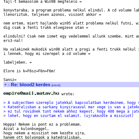
fajl-t bemasolom a Win98 megfelelo =

konyvtaraba, a program problema nelkul elindul. A cd volume lab
llenoriztuk, teljesen azonos, viszont akkor =

nem ertem, miert hajlando win95 alatt problema nelkul futni, wi
dig csak a fenti trukk elvegzese utan =

elindulni? Csak nem ismet egy vedelemmel allunk szembe, mint an
ers3-nal!

Ha valakinek mukodik win98 alatt a progi a fenti trukk nelkul i
i lennek, hogy mi szerepel a cd volume =

labeljeben. =

Elore is k=F6sz=F6n=F6m!

+
-
Re: blood2 kerdes
(
mind
)
 wrote:

> A subjectben szereplo jatekkal kapcsolatban kerdeznem, hogy 
> Katedralisban a sarkany kinyirasaval mar vege is van a jatek
> ez tul rovidnek tunt nekem ahhoz kepest, hogy 400 mega a jat
> lehet, hogy en szurtam el valamit. (ujrakezdte a missziot)
Hoppa! Nekem is pont ez a problemam.

Azzal a kulonbseggel,

hogy nekem a missziot nem kezdte ujra,

hanem ott bolyongok a katedralisban,
