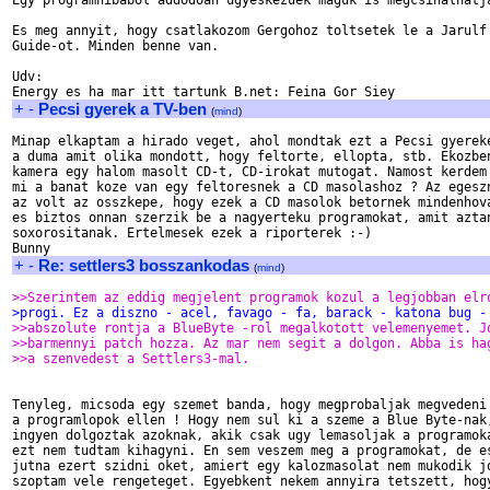
Egy programhibabol addodoan ugyeskezuek maguk is megcsinalhatja
Es meg annyit, hogy csatlakozom Gergohoz toltsetek le a Jarulf'
Guide-ot. Minden benne van.

Udv:

+
-
Pecsi gyerek a TV-ben
(
mind
)
Minap elkaptam a hirado veget, ahol mondtak ezt a Pecsi gyereke
a duma amit olika mondott, hogy feltorte, ellopta, stb. Ekozben
kamera egy halom masolt CD-t, CD-irokat mutogat. Namost kerdem 
mi a banat koze van egy feltoresnek a CD masolashoz ? Az egeszn
az volt az osszkepe, hogy ezek a CD masolok betornek mindenhova
es biztos onnan szerzik be a nagyerteku programokat, amit aztan
soxorositanak. Ertelmesek ezek a riporterek :-)

+
-
Re: settlers3 bosszankodas
(
mind
)
>>Szerintem az eddig megjelent programok kozul a legjobban elr
>progi. Ez a diszno - acel, favago - fa, barack - katona bug -
>>abszolute rontja a BlueByte -rol megalkotott velemenyemet. J
>>barmennyi patch hozza. Az mar nem segit a dolgon. Abba is ha
>>a szenvedest a Settlers3-mal.
Tenyleg, micsoda egy szemet banda, hogy megprobaljak megvedeni 
a programlopok ellen ! Hogy nem sul ki a szeme a Blue Byte-nak,
ingyen dolgoztak azoknak, akik csak ugy lemasoljak a programoka
ezt nem tudtam kihagyni. En sem veszem meg a programokat, de es
jutna ezert szidni oket, amiert egy kalozmasolat nem mukodik jo
szoptam vele rengeteget. Egyebkent nekem annyira tetszett, hogy