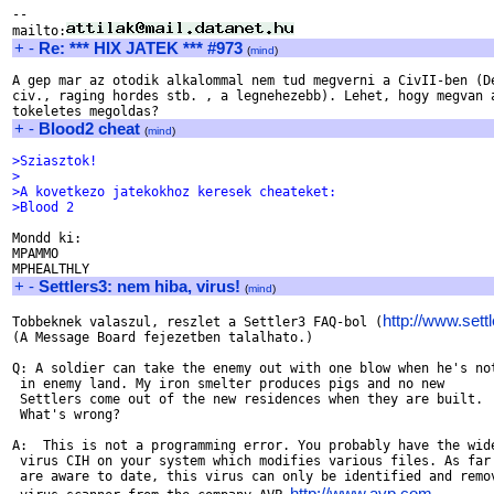
-- 

mailto:
+
-
Re: *** HIX JATEK *** #973
(
mind
)
A gep mar az otodik alkalommal nem tud megverni a CivII-ben (De
civ., raging hordes stb. , a legnehezebb). Lehet, hogy megvan a
+
-
Blood2 cheat
(
mind
)
>Sziasztok!
>
>A kovetkezo jatekokhoz keresek cheateket:
>Blood 2
Mondd ki:

MPAMMO

+
-
Settlers3: nem hiba, virus!
(
mind
)
http://www.sett
Tobbeknek valaszul, reszlet a Settler3 FAQ-bol (
(A Message Board fejezetben talalhato.)

Q: A soldier can take the enemy out with one blow when he's not
 in enemy land. My iron smelter produces pigs and no new

 Settlers come out of the new residences when they are built.

 What's wrong?

A:  This is not a programming error. You probably have the wide
 virus CIH on your system which modifies various files. As far 
 are aware to date, this virus can only be identified and remov
http://www.avp.com