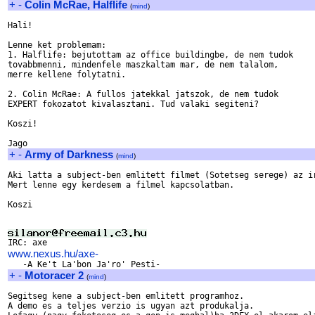
+
-
Colin McRae, Halflife
(
mind
)
Hali!

Lenne ket problemam:

1. Halflife: bejutottam az office buildingbe, de nem tudok 

tovabbmenni, mindenfele maszkaltam mar, de nem talalom, 

merre kellene folytatni.

2. Colin McRae: A fullos jatekkal jatszok, de nem tudok 

EXPERT fokozatot kivalasztani. Tud valaki segiteni?

Koszi!

+
-
Army of Darkness
(
mind
)
Aki latta a subject-ben emlitett filmet (Sotetseg serege) az ir
Mert lenne egy kerdesem a filmel kapcsolatban.

Koszi

www.nexus.hu/axe-
+
-
Motoracer 2
(
mind
)
Segitseg kene a subject-ben emlitett programhoz.

A demo es a teljes verzio is ugyan azt produkalja.
