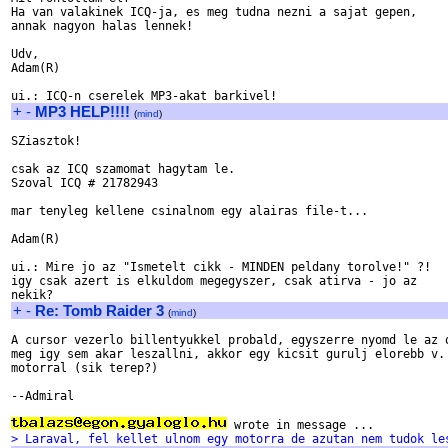
Ha van valakinek ICQ-ja, es meg tudna nezni a sajat gepen, 

annak nagyon halas lennek!

Udv,

Adam(R)

+
-
MP3 HELP!!!!
(
mind
)
SZiasztok!

csak az ICQ szamomat hagytam le.

Szoval ICQ # 21782943

mar tenyleg kellene csinalnom egy alairas file-t...

Adam(R)

ui.: Mire jo az "Ismetelt cikk - MINDEN peldany torolve!" ?!

igy csak azert is elkuldom megegyszer, csak atirva - jo az 

+
-
Re: Tomb Raider 3
(
mind
)
A cursor vezerlo billentyukkel probald, egyszerre nyomd le az o
meg igy sem akar leszallni, akkor egy kicsit gurulj elorebb v. 
motorral (sik terep?)

--Admiral

> Laraval, fel kellet ulnom egy motorra de azutan nem tudok le