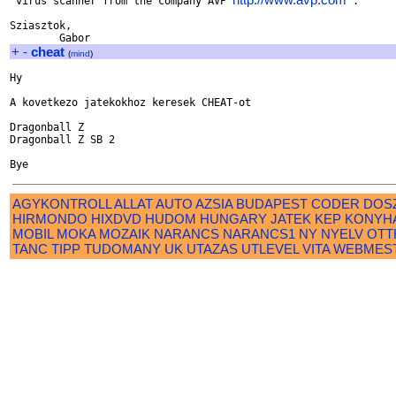
 virus scanner from the company AVP 
 .

Sziasztok,

+
-
cheat
(
mind
)
Hy

A kovetkezo jatekokhoz keresek CHEAT-ot

Dragonball Z

Dragonball Z SB 2

AGYKONTROLL
ALLAT
AUTO
AZSIA
BUDAPEST
CODER
DOS
HIRMONDO
HIXDVD
HUDOM
HUNGARY
JATEK
KEP
KONYH
MOBIL
MOKA
MOZAIK
NARANCS
NARANCS1
NY
NYELV
OTT
TANC
TIPP
TUDOMANY
UK
UTAZAS
UTLEVEL
VITA
WEBMES