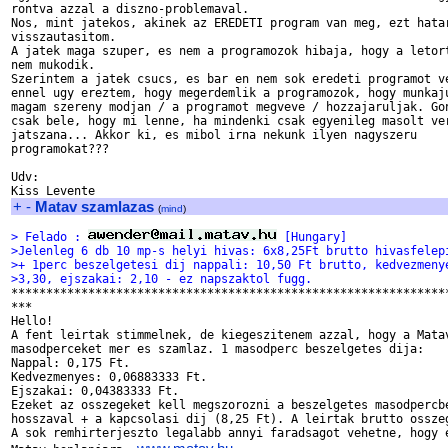
rontva azzal a diszno-problemaval.

Nos, mint jatekos, akinek az EREDETI program van meg, ezt hatar
visszautasitom.

A jatek maga szuper, es nem a programozok hibaja, hogy a letort
nem mukodik.

Szerintem a jatek csucs, es bar en nem sok eredeti programot ve
ennel ugy ereztem, hogy megerdemlik a programozok, hogy munkaju
magam szereny modjan / a programot megveve / hozzajaruljak. Gon
csak bele, hogy mi lenne, ha mindenki csak egyenileg masolt ver
jatszana... Akkor ki, es mibol irna nekunk ilyen nagyszeru

programokat???

Udv:

+
-
Matav szamlazas
(
mind
)
> Felado : 
 [Hungary]
>Jelenleg 6 db 10 mp-s helyi hivas: 6x8,25Ft brutto hivasfelep
>+ 1perc beszelgetesi dij nappali: 10,50 Ft brutto, kedvezmeny
>3,30, ejszakai: 2,10 - ez napszaktol fugg.

***************************************************************
***

Hello!

A fent leirtak stimmelnek, de kiegeszitenem azzal, hogy a Matav
masodperceket mer es szamlaz. 1 masodperc beszelgetes dija:

Nappal: 0,175 Ft.

Kedvezmenyes: 0,06883333 Ft.

Ejszakai: 0,04383333 Ft.

Ezeket az osszegeket kell megszorozni a beszelgetes masodpercbe
hosszaval + a kapcsolasi dij (8,25 Ft). A leirtak brutto osszeg
A sok remhirterjeszto legalabb annyi faradsagot vehetne, hogy e