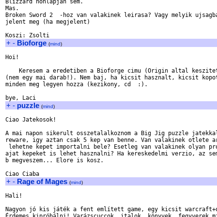
Blizzard honlapjan sem.

Mas.

Broken Sword 2  -hoz van valakinek leirasa? Vagy melyik ujsagba
jelent meg (ha megjelent)

+
-
Bioforge
(
mind
)
Hoi!

    Keresem a eredetiben a Bioforge cimu (Origin altal keszitet
(nem egy mai darab!). Nem baj, ha kicsit hasznalt, kicsit kopot
minden meg legyen hozza (kezikony, cd  :).

+
-
puzzle
(
mind
)
Ciao Jatekosok!

A mai napon sikerult osszetalalkoznom a Big Jig puzzle jatekkal
reware, igy aztan csak 5 kep van benne. Van valakinek otlete ar
 lehetne kepet importalni bele? Esetleg van valakinek olyan pro
ajat kepeket is lehet hasznalni? Ha kereskedelmi verzio, az sem
b megveszem... Elore is kosz.

+
-
Rage of Mages
(
mind
)
Hali!

Nagyon jó kis játék a fent említett game, egy kicsit warcraft+d
Érdemes kipróbálni! Varázscuccok, italok, könyvek, fegyverek mi