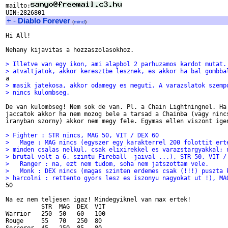
mailto:
+
-
Diablo Forever
(
mind
)
Hi All!

Nehany kijavitas a hozzaszolasokhoz.

> Illetve van egy ikon, ami alapbol 2 parhuzamos kardot mutat.
> atvaltjatok, akkor keresztbe lesznek, es akkor ha bal gombba
> masik jatekosa, akkor odamegy es meguti. A varazslatok szemp
> nincs kulombseg.
De van kulombseg! Nem sok de van. Pl. a Chain Lightningnel. Ha 
jaccatok akkor ha nem mozog bele a tarsad a Chainba (vagy nincs
iranyban szorny) akkor nem megy fele. Egymas ellen viszont igen
> Fighter : STR nincs, MAG 50, VIT / DEX 60
>   Mage : MAG nincs (egyszer egy karakterrel 200 folottit ert
> minden csalas nelkul, csak elixirekkel es varazstargyakkal; 
> brutal volt a 6. szintu Fireball -jaival ...), STR 50, VIT /
>   Ranger : na, ezt nem tudom, soha nem jatszottam vele.
>   Monk : DEX nincs (magas szinten erdemes csak (!!!) puszta 
> harcolni : rettento gyors lesz es iszonyu nagyokat ut !), MA

50

Na ez nem teljesen igaz! Mindegyiknel van max ertek! 

          STR  MAG  DEX  VIT

Warrior   250  50   60   100

Rouge     55   70   250  80
