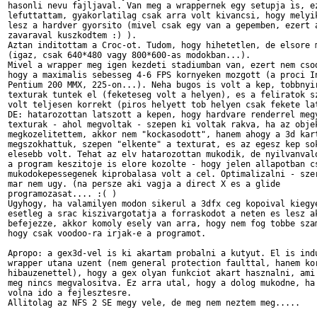
hasonli nevu fajljaval. Van meg a wrappernek egy setupja is, ez
lefuttattam, gyakorlatilag csak arra volt kivancsi, hogy melyik
lesz a hardver gyorsito (mivel csak egy van a gepemben, ezert a
zavaraval kuszkodtem :) ).

Aztan inditottam a Croc-ot. Tudom, hogy hihetetlen, de elsore m
(igaz, csak 640*480 vagy 800*600-as modokban...).

Mivel a wrapper meg igen kezdeti stadiumban van, ezert nem csod
hogy a maximalis sebesseg 4-6 FPS kornyeken mozgott (a proci In
Pentium 200 MMX, 225-on...). Neha bugos is volt a kep, tobbnyir
texturak tuntek el (feketeseg volt a helyen), es a feliratok sz
volt teljesen korrekt (piros helyett tob helyen csak fekete lat
DE: hatarozottan latszott a kepen, hogy hardvare renderrel megy
texturak - ahol megvoltak - szepen ki voltak rakva, ha az objek
megkozelitettem, akkor nem "kockasodott", hanem ahogy a 3d kart
megszokhattuk, szepen "elkente" a texturat, es az egesz kep sok
elesebb volt. Tehat az elv hatarozottan mukodik, de nyilvanvalo
a program keszitoje is elore kozolte - hogy jelen allapotban cs
mukodokepessegenek kiprobalasa volt a cel. Optimalizalni - szer
mar nem ugy. (na persze aki vagja a direct X es a glide

programozasat.... :( )

Ugyhogy, ha valamilyen modon sikerul a 3dfx ceg kopoival kiegye
esetleg a srac kiszivargotatja a forraskodot a neten es lesz ak
befejezze, akkor komoly esely van arra, hogy nem fog tobbe szam
hogy csak voodoo-ra irjak-e a programot. 

Apropo: a gex3d-vel is ki akartam probalni a kutyut. El is indu
wrapper utana uzent (nem general protection faulttal, hanem kor
hibauzenettel), hogy a gex olyan funkciot akart hasznalni, ami 
meg nincs megvalositva. Ez arra utal, hogy a dolog mukodne, ha 
volna ido a fejlesztesre. 

Allitolag az NFS 2 SE megy vele, de meg nem neztem meg.....
