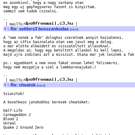
es azonkivul, hogy a nagy sarkany utan

meg egy uj gepfegyveres fazont is kinyirtam,

semmit sem tudok csinalni.

--

 [ mailTo:
+
-
Re: settlers3 bosszankodas
(
mind
)
A "nem nonek a fak" dologhoz szeretnek annyit hozzatenni,

hogy az s3fix hasznalata utan sem javul meg a dolog,

a mar elotte elkezdett es visszatoltott allasoknal.

A megoldas az, hogy egy betoltott allasbol ki kell lepni,

majd ujra inditani azt a missziot. Utana mar jok lesznek a fak 
ps.: egyebkent a nem novo fakat onnan lehet felismerni,

hogy nem mozgatja a szel a lombkoronajukat:)

--

 [ mailTo:
+
-
Re: cheatok
(
mind
)
Sziasztok!

A kovetkezo jatekokhoz keresek cheateket:

Half-Life

Carmageddon 2

Blood 2

Unreal

Quake 2 Ground Zero
