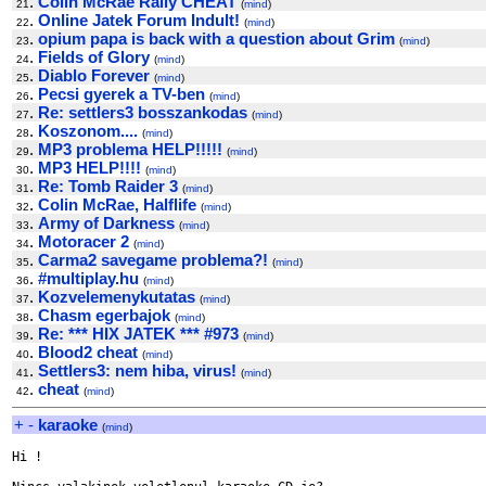
.
Colin McRae Rally CHEAT
21
(
mind
)
.
Online Jatek Forum Indult!
22
(
mind
)
.
opium papa is back with a question about Grim
23
(
mind
)
.
Fields of Glory
24
(
mind
)
.
Diablo Forever
25
(
mind
)
.
Pecsi gyerek a TV-ben
26
(
mind
)
.
Re: settlers3 bosszankodas
27
(
mind
)
.
Koszonom....
28
(
mind
)
.
MP3 problema HELP!!!!!
29
(
mind
)
.
MP3 HELP!!!!
30
(
mind
)
.
Re: Tomb Raider 3
31
(
mind
)
.
Colin McRae, Halflife
32
(
mind
)
.
Army of Darkness
33
(
mind
)
.
Motoracer 2
34
(
mind
)
.
Carma2 savegame problema?!
35
(
mind
)
.
#multiplay.hu
36
(
mind
)
.
Kozvelemenykutatas
37
(
mind
)
.
Chasm egerbajok
38
(
mind
)
.
Re: *** HIX JATEK *** #973
39
(
mind
)
.
Blood2 cheat
40
(
mind
)
.
Settlers3: nem hiba, virus!
41
(
mind
)
.
cheat
42
(
mind
)
+
-
karaoke
(
mind
)
Hi !
