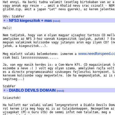
Hat ennyi. Ha barki tudna valamit (esetleg birtokaban van az a 
vagy annak egy resze - , amit a Khalid nevu srac csinalt - NEM 
glid3d.zip, amit a japan "Let" nevu gyerek), az kerem jelentkez
+
-
NFS3 kiegeszitok + mas
(
mind
)
Hali!

Nem tudjatok, hogy van e olyan magyar ujsaghoz tartozo CD melle
amelyiken az NFS 3-hoz vannak kiegeszitok (palyak, autok) ? Ese
megvan valakinek kolcsonbe vagy jutanyos aron egy ilyen CD? (ne
jatek, a kiegeszitok...).

www.needforspeed.c
Meg mielott valaki belemkotene: ismerem a 
csak bazi lassssssssuuuuu......

Ja, van egy masik kerdes is: a Com-Ware Kft. CD magazinjanak (n
eszembe a neve :( ) volt egy olyan szama, amelyiken rajta volt 
es a directx programozasahoz szukseges fejlesztoi kornyezet. Sz
keresem kolcsonbe vagy megvetelre. (de ha megmondjatok, az is n
segitseg...)

+
-
DIABLO DEVILS DOMAIN
(
mind
)
Sziasztok!

Ha hallott mar valaki valami lenyegretorot a Diablo Devils Doma
rol kerem irja meg hogy mi is az tulajdonkeppen. Nezegettem az 
ujsagokat (PC-x Guru stb) de semmi infot nem talaltam, meg a 
