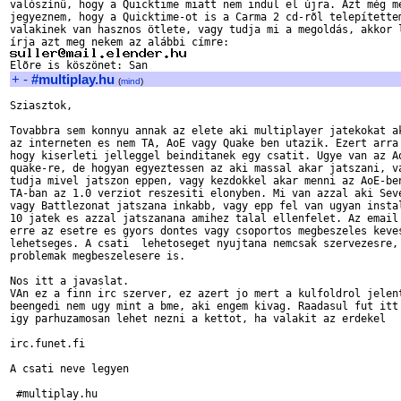
valószínû, hogy a Quicktime miatt nem indul el újra. Azt még me
jegyeznem, hogy a Quicktime-ot is a Carma 2 cd-rõl telepítettem
valakinek van hasznos ötlete, vagy tudja mi a megoldás, akkor l
+
-
#multiplay.hu
(
mind
)
Sziasztok,

Tovabbra sem konnyu annak az elete aki multiplayer jatekokat ak
az interneten es nem TA, AoE vagy Quake ben utazik. Ezert arra 
hogy kiserleti jelleggel beinditanek egy csatit. Ugye van az Ao
quake-re, de hogyan egyeztessen az aki massal akar jatszani, va
tudja mivel jatszon eppen, vagy kezdokkel akar menni az AoE-ben
TA-ban az 1.0 verziot reszesiti elonyben. Mi van azzal aki Seve
vagy Battlezonat jatszana inkabb, vagy epp fel van ugyan instal
10 jatek es azzal jatszanana amihez talal ellenfelet. Az email 
erre az esetre es gyors dontes vagy csoportos megbeszeles keves
lehetseges. A csati  lehetoseget nyujtana nemcsak szervezesre, 
problemak megbeszelesere is.

Nos itt a javaslat.

VAn ez a finn irc szerver, ez azert jo mert a kulfoldrol jelent
beengedi nem ugy mint a bme, aki engem kivag. Raadasul fut itt 
igy parhuzamosan lehet nezni a kettot, ha valakit az erdekel

irc.funet.fi

A csati neve legyen

 #multiplay.hu
