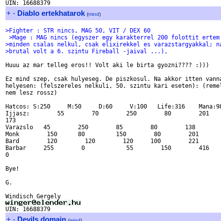
+
-
Diablo ertekhatarok
(
mind
)
>Fighter : STR nincs, MAG 50, VIT / DEX 60
 >Mage : MAG nincs (egyszer egy karakterrel 200 folottit ertem
>minden csalas nelkul, csak elixirekkel es varazstargyakkal; n
>brutal volt a 6. szintu Fireball -jaival ...),
Huuu az mar telleg eros!! Volt aki le birta gyozni???? :)))

Ez mind szep, csak hulyeseg. De piszkosul. Na akkor itten vanna
helyesen: (felszereles nelkuli, 50. szintu kari eseten): (remel
nem lesz rossz)

Hatcos: S:250     M:50     D:60     V:100   Life:316    Mana:98
Ijjasz:        55        70        250        80        201

173

Varazslo   45        250        85        80        138        
Monk        150      80         150        80        201       
Bard        120        120        120     100        221       
Barbar     255        0            55        150        416

0

Bye!

G.

+
-
Devils domain
(
mind
)