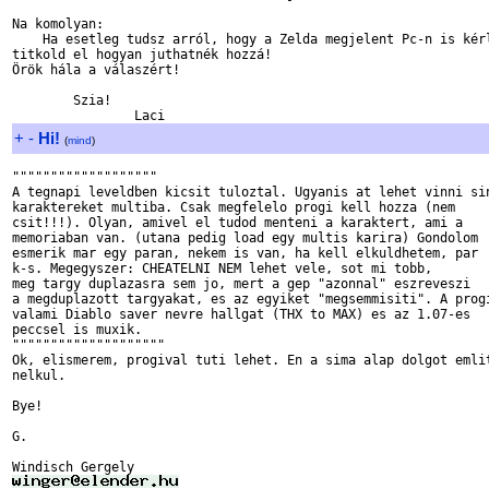
Na komolyan:

    Ha esetleg tudsz arról, hogy a Zelda megjelent Pc-n is kérl
titkold el hogyan juthatnék hozzá!

Örök hála a válaszért!

        Szia!

+
-
Hi!
(
mind
)
"""""""""""""""""""

A tegnapi leveldben kicsit tuloztal. Ugyanis at lehet vinni sin
karaktereket multiba. Csak megfelelo progi kell hozza (nem

csit!!!). Olyan, amivel el tudod menteni a karaktert, ami a

memoriaban van. (utana pedig load egy multis karira) Gondolom

esmerik mar egy paran, nekem is van, ha kell elkuldhetem, par

k-s. Megegyszer: CHEATELNI NEM lehet vele, sot mi tobb,

meg targy duplazasra sem jo, mert a gep "azonnal" eszreveszi

a megduplazott targyakat, es az egyiket "megsemmisiti". A progi
valami Diablo saver nevre hallgat (THX to MAX) es az 1.07-es

peccsel is muxik.

""""""""""""""""""""

Ok, elismerem, progival tuti lehet. En a sima alap dolgot emlit
nelkul.

Bye!

G.
