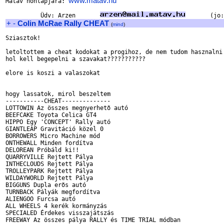
www.matav.hu
Matav honlapjara: 
          Üdv: Arzen       
+
-
Colin McRae Rally CHEAT
(
mind
)
Sziasztok!

letoltottem a cheat kodokat a progihoz, de nem tudom hasznalni

hol kell begepelni a szavakat???????????

elore is koszi a valaszokat

hogy lassatok, mirol beszeltem

-----------CHEAT--------------

LOTTOWIN Az összes megnyerhetõ autó

BEEFCAKE Toyota Celica GT4

HIPPO Egy 'CONCEPT' Rally autó

GIANTLEAP Gravitáció közel 0

BORROWERS Micro Machine mód

ONTHEWALL Minden fordítva

DELOREAN Próbáld ki!!

QUARRYVILLE Rejtett Pálya

INTHECLOUDS Rejtett Pálya

TROLLEYPARK Rejtett Pálya

WILDAYWORLD Rejtett Pálya

BIGGUNS Dupla erõs autó

TURNBACK Pályák megfordítva

ALIENGOO Furcsa autó

ALL WHEELS 4 kerék kormányzás

SPECIALED Érdekes visszajátszás

FREEWAY Az összes pálya RALLY és TIME TRIAL módban
