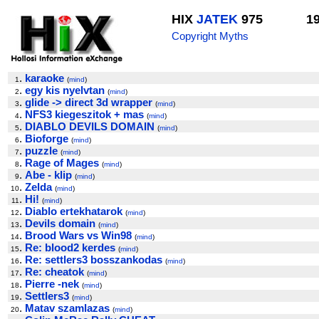
HIX
JATEK
975
1
Copyright Myths
.
karaoke
1
(
mind
)
.
egy kis nyelvtan
2
(
mind
)
.
glide -> direct 3d wrapper
3
(
mind
)
.
NFS3 kiegeszitok + mas
4
(
mind
)
.
DIABLO DEVILS DOMAIN
5
(
mind
)
.
Bioforge
6
(
mind
)
.
puzzle
7
(
mind
)
.
Rage of Mages
8
(
mind
)
.
Abe - klip
9
(
mind
)
.
Zelda
10
(
mind
)
.
Hi!
11
(
mind
)
.
Diablo ertekhatarok
12
(
mind
)
.
Devils domain
13
(
mind
)
.
Brood Wars vs Win98
14
(
mind
)
.
Re: blood2 kerdes
15
(
mind
)
.
Re: settlers3 bosszankodas
16
(
mind
)
.
Re: cheatok
17
(
mind
)
.
Pierre -nek
18
(
mind
)
.
Settlers3
19
(
mind
)
.
Matav szamlazas
20
(
mind
)