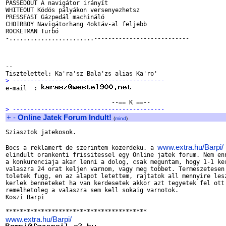
PASSEDOUT A navigátor irányít

WHITEOUT Ködös pályákon versenyezhetsz

PRESSFAST Gázpedál machináló

CHOIRBOY Navigátorhang 4oktáv-al feljebb

ROCKETMAN Turbó

-........................---------------------------

--

> -------------------------------------------

e-mail  : 
> -------------------------------------------
+
-
Online Jatek Forum Indult!
(
mind
)
Sziasztok jatekosok.

www.extra.hu/Barpi/
Bocs a reklamert de szerintem kozerdeku. a 
elindult orankenti frissitessel egy Online jatek forum. Nem enn
a konkurenciaja akar lenni a dolog, csak meguntam, hogy 1-1 ker
valaszra 24 orat keljen varnom, vagy meg tobbet. Termeszetesen 
toletek fugg, en az alapot letettem, rajtatok all mennyire lesz
kerlek benneteket ha van kerdesetek akkor azt tegyetek fel ott 
remelhetoleg a valaszra sem kell sokaig varnotok.

Koszi Barpi

www.extra.hu/Barpi/