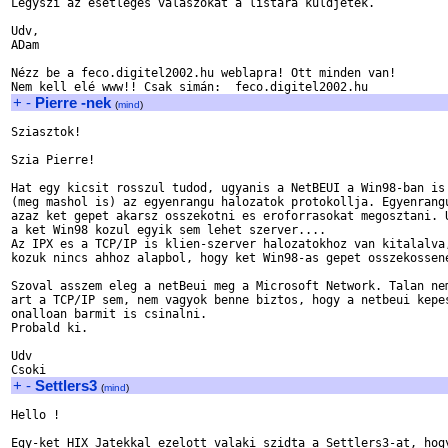
Legyszi az esetleges valaszokat a listara kuldjetek.

Udv,

ADam

Nézz be a feco.digitel2002.hu weblapra! Ott minden van!

+
-
Pierre -nek
(
mind
)
Sziasztok!

Szia Pierre!

Hat egy kicsit rosszul tudod, ugyanis a NetBEUI a Win98-ban is

(meg mashol is) az egyenrangu halozatok protokollja. Egyenrangu
azaz ket gepet akarsz osszekotni es eroforrasokat megosztani. U
a ket Win98 kozul egyik sem lehet szerver....

Az IPX es a TCP/IP is klien-szerver halozatokhoz van kitalalva,
kozuk nincs ahhoz alapbol, hogy ket Win98-as gepet osszekossene
Szoval asszem eleg a netBeui meg a Microsoft Network. Talan nem
art a TCP/IP sem, nem vagyok benne biztos, hogy a netbeui kepes
onalloan barmit is csinalni.

Probald ki.

Udv

+
-
Settlers3
(
mind
)
Hello !

Egy-ket HIX Jatekkal ezelott valaki szidta a Settlers3-at, hogy