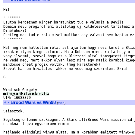
Hi!

""""""""

Ezuton kerdeznem Winger baratunkat tud e valamit a Devils

Domain nevu progirol ami allitolag uj kuldeteseket tartalmaz a

Diablohoz:)

Esetleg mas tud e rola mivel multkor egy valaszt sem kaptam ez 
"""""""""

Hat meg nem hallottam rola, azt ajanlom hogy nezz korul a Blizz
irnak e ilyen kiegeszitorol. Ha a Dobozon nincs rajta hogy offi
vagy ilyesmi, szoval hogy ez a Blizzard altal tamogatott kieges
ne vedd meg, mert akkor olyan lesz mint egy masik korabbi kiege
mindosse cheat progik voltak. (meg karakterek)

Szoval ha nem hivatalos, akkor ne vedd meg szerintem. Szia!

G.

+
-
Brood Wars vs Win98
(
mind
)
Sziasztok.

Segitsegre lenne szuksegem. A Starcraft:Brood Wars mission cd-j
en oknal fogva egyszeruen nem =

hajlando elindulni win98 alatt. Ha a korabban emlitett Win95-os