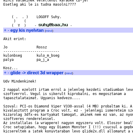
Nincs valakinek veletlenul karaoke CD-je?

Esetleg aki le is tudna masolni????

    ( .  . )    LOGOFF Suhy.

     )    (     

    (  Y  )    - 
+
-
egy kis nyelvtan
(
mind
)
Akit erint:

Jo              Rossz

---------------------------

kulonbseg       kulo_m_bseg

palya           pa_j_a

+
-
glide -> direct 3d wrapper
(
mind
)
Udv Mindenkinek!

2 nappal ezelott irtam errol a jelenleg kezdeti stadiumban levo
szoftverrol. Vegul is sikerult kiprobalni, es megosztanam a

tapasztalataimat. Ugyanis kedvezo....

Szoval: PCI-os Diamond Viper V330-assal (4 MB) probaltam ki. A

kivalasztott program a Croc volt, ez - jelenlegi ismereteim sze
kizarolag 3dfx-es kartyakat tamogat, akinek nem ez van, az nyom
szoftveres renderelessel. 

Az installalas (a wrappere) nagyon egyszeru volt. Eloszor beall
Croc setupjaban, hogy egy Diamon Monster I (!!) csucsul a gepbe
kicsereltem a jatek konyvtaraban levo glide2x.dll allomanyt a w