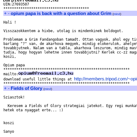
+
-
opium papa is back with a question about Grim
(
mind
)
Hali !

Visszazokkentem a hixbe, utolag is mindenkinek boldogot.

Problemam a Grim Fandangoban tamadt. Ottan vagyok, ahol egy tis
barlang "?" van, de akarhova megyek, mindig elokerulok, ahelyet
tovabbjutnek. Nalam van a tabla, akarhova leszurom, mindig mast
tudja, hogy hogyan lehetne innen tovabbjutni? Kerlek cc-zz maga
koszi,

Opium papa 

***********************************************************

mailto:
http://members.tripod.com/~o
download useful little things at 
+
-
Fields of Glory
(
mind
)
Sziasztok!

  Keresem a Fields of Glory strategiai jatekot. Egy regi munkat
hetek ota nyaggat erte... :)

koszi

Sanyo
