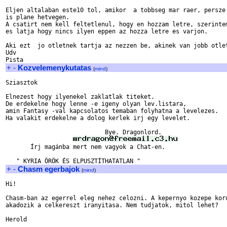
Eljen altalaban este10 tol, amikor  a tobbseg mar raer, persze 
is plane hetvegen.

A csatirt nem kell feltetlenul, hogy en hozzam letre, szerintem
es latja hogy nincs ilyen eppen az hozza letre es varjon.

Aki ezt  jo otletnek tartja az nezzen be, akinek van jobb otlet
Udv

+
-
Kozvelemenykutatas
(
mind
)
Sziasztok

Elnezest hogy ilyenekel zaklatlak titeket.

De erdekelne hogy lenne -e igeny olyan lev.listara,

amin Fantasy -val kapcsolatos temaban folyhatna a levelezes.

Ha valakit erdekelne a dolog kerlek irj egy levelet.

                            Bye. Dragonlord.

       Írj magánba mert nem vagyok a Chat-en.

+
-
Chasm egerbajok
(
mind
)
Hi!

Chasm-ban az egerrel eleg nehez celozni. A kepernyo kozepe koru
akadozik a celkereszt iranyitasa. Nem tudjatok, mitol lehet?

Herold
