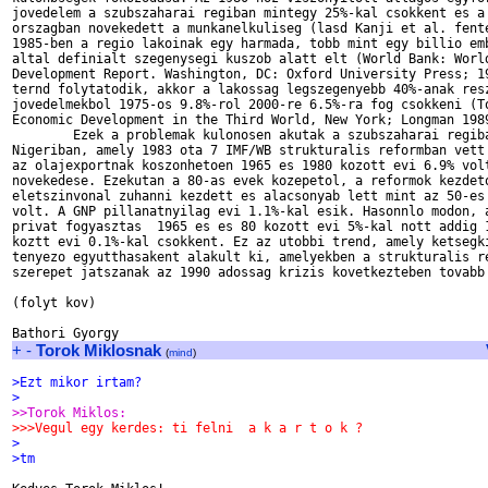
jovedelem a szubszaharai regiban mintegy 25%-kal csokkent es a 
orszagban novekedett a munkanelkuliseg (lasd Kanji et al. fente
1985-ben a regio lakoinak egy harmada, tobb mint egy billio emb
altal definialt szegenysegi kuszob alatt elt (World Bank: World
Development Report. Washington, DC: Oxford University Press; 19
ternd folytatodik, akkor a lakossag legszegenyebb 40%-anak resz
jovedelmekbol 1975-os 9.8%-rol 2000-re 6.5%-ra fog csokkeni (To
Economic Development in the Third World, New York; Longman 1989
	Ezek a problemak kulonosen akutak a szubszaharai regiban. 

Nigeriban, amely 1983 ota 7 IMF/WB strukturalis reformban vett 
az olajexportnak koszonhetoen 1965 es 1980 kozott evi 6.9% volt
novekedese. Ezekutan a 80-as evek kozepetol, a reformok kezdeto
eletszinvonal zuhanni kezdett es alacsonyab lett mint az 50-es 
volt. A GNP pillanatnyilag evi 1.1%-kal esik. Hasonnlo modon, a
privat fogyasztas  1965 es es 80 kozott evi 5%-kal nott addig 1
koztt evi 0.1%-kal csokkent. Ez az utobbi trend, amely ketsegki
tenyezo egyutthasakent alakult ki, amelyekben a strukturalis re
szerepet jatszanak az 1990 adossag krizis kovetkezteben tovabb 
(folyt kov)

+
-
Torok Miklosnak
(
mind
)
>Ezt mikor irtam?
>
>>Torok Miklos:
>>>Vegul egy kerdes: ti felni  a k a r t o k ?
>
>tm