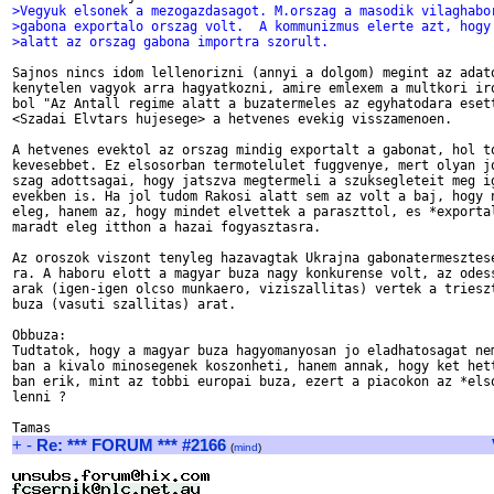
>Vegyuk elsonek a mezogazdasagot. M.orszag a masodik vilaghabo
>gabona exportalo orszag volt.  A kommunizmus elerte azt, hogy
>alatt az orszag gabona importra szorult.
Sajnos nincs idom lellenorizni (annyi a dolgom) megint az adato
kenytelen vagyok arra hagyatkozni, amire emlexem a multkori iro
bol "Az Antall regime alatt a buzatermeles az egyhatodara esett
<Szadai Elvtars hujesege> a hetvenes evekig visszamenoen.

A hetvenes evektol az orszag mindig exportalt a gabonat, hol to
kevesebbet. Ez elsosorban termotelulet fuggvenye, mert olyan jo
szag adottsagai, hogy jatszva megtermeli a szuksegleteit meg ig
evekben is. Ha jol tudom Rakosi alatt sem az volt a baj, hogy n
eleg, hanem az, hogy mindet elvettek a paraszttol, es *exportal
maradt eleg itthon a hazai fogyasztasra.

Az oroszok viszont tenyleg hazavagtak Ukrajna gabonatermesztese
ra. A haboru elott a magyar buza nagy konkurense volt, az odess
arak (igen-igen olcso munkaero, viziszallitas) vertek a trieszt
buza (vasuti szallitas) arat.

Obbuza:

Tudtatok, hogy a magyar buza hagyomanyosan jo eladhatosagat nem
ban a kivalo minosegenek koszonheti, hanem annak, hogy ket hett
ban erik, mint az tobbi europai buza, ezert a piacokon az *elso
lenni ?

+
-
Re: *** FORUM *** #2166
(
mind
)