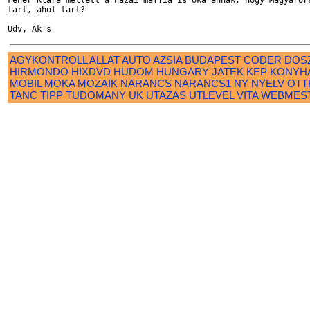
Feher Klara mellett a hazai maffia is oka annak, hogy Magyarors
tart, ahol tart?

AGYKONTROLL
ALLAT
AUTO
AZSIA
BUDAPEST
CODER
DOS
HIRMONDO
HIXDVD
HUDOM
HUNGARY
JATEK
KEP
KONYH
MOBIL
MOKA
MOZAIK
NARANCS
NARANCS1
NY
NYELV
OTT
TANC
TIPP
TUDOMANY
UK
UTAZAS
UTLEVEL
VITA
WEBMES