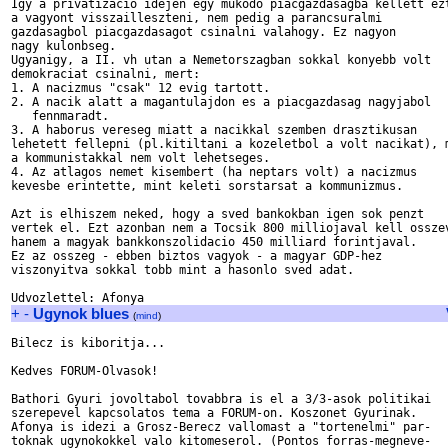
Igy a privatizacio idejen egy mukodo piacgazdasagba kellett ezt
a vagyont visszailleszteni, nem pedig a parancsuralmi 

gazdasagbol piacgazdasagot csinalni valahogy. Ez nagyon 

nagy kulonbseg. 

Ugyanigy, a II. vh utan a Nemetorszagban sokkal konyebb volt

demokraciat csinalni, mert: 

1. A nacizmus "csak" 12 evig tartott.

2. A nacik alatt a magantulajdon es a piacgazdasag nagyjabol

   fennmaradt.

3. A haborus vereseg miatt a nacikkal szemben drasztikusan

lehetett fellepni (pl.kitiltani a kozeletbol a volt nacikat), m
a kommunistakkal nem volt lehetseges. 

4. Az atlagos nemet kisembert (ha neptars volt) a nacizmus

kevesbe erintette, mint keleti sorstarsat a kommunizmus. 

Azt is elhiszem neked, hogy a sved bankokban igen sok penzt

vertek el. Ezt azonban nem a Tocsik 800 milliojaval kell osszev
hanem a magyak bankkonszolidacio 450 milliard forintjaval.

Ez az osszeg - ebben biztos vagyok - a magyar GDP-hez 

viszonyitva sokkal tobb mint a hasonlo sved adat. 

+
-
Ugynok blues
(
mind
)
Bilecz is kiboritja...

Kedves FORUM-Olvasok!

Bathori Gyuri jovoltabol tovabbra is el a 3/3-asok politikai

szerepevel kapcsolatos tema a FORUM-on. Koszonet Gyurinak.

Afonya is idezi a Grosz-Berecz vallomast a "tortenelmi" par-

toknak ugynokokkel valo kitomeserol. (Pontos forras-megneve-
