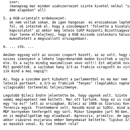
   szor;

   (manapsag mar minden szakszervezet szinte kivetel nelkul "sz
   dem alapokon" all) 

5. a KGB-orientalt erdekovezet:

   ok nem voltak sokan, de igen hangosan  es eroszakosan leptek
   fol, ok inteztek el, hogy a szocdempart "folvette a hivatalo
   kapcsolatot" az akkor meg letezo SzKP Kozponti Bizottsagaval
   (kar lenne elfelejteni, hogy a KGB micsoda szeleskoru haloza
   mukodtetett a megszallott orszagokban).

6. ... stb. ...

Amiben egyseg volt az osszes csoport kozott, az az volt, hogy a
osszes szennyest a leheto legordenarebb modon kivittek a sajto

ele. Es a sajto mindig maximalisan vevo volt!! Ezt adjatok ossz
Mit gondoltok, a sajtoban hany 3/3-as frakcio viragzott es vira
zik mind a mai napig?!

Az, hogy a szocdem part kibukott a parlamentbol es ma mar nem 

letezik partkent, a 3/3-as frakciok "fenyes" (legalabbis napnal
vilagosabb) tortenelmi teljesitmenye.

Legutobb Bilecz Endre jelentette be, hogy ugynok volt. Szinte

semmi meglepetest nem keltett. Mar ott tartunk, hogy ez is csak
egy "na es?" lett az orszagban. Bilecz az 1988-as Szarszoi Kon-
ferencia egyik  frontembere volt. Kesobb mind az SzDSz, mind az
MDF kornyeken tenfergett egy sort. Mikor Szegeden jart 90-ben,

en is meghallgattam egy eloadasat. Agressziv, primitiv, de ugya
akkor csavaros eszjarasu ember benyomasat keltette. Tipikus 3/3
as masodik vonal. Ki tud tobbet rola?
