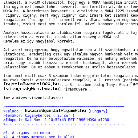
Elnezest, a FORUM olvasoitol, hogy egy a MOKA hasabjain indult 
(ha ugyan ezt annak lehet nevezni), ide tereltem at, de ez teny
MOKA-ba. A korrektseg kedveert: a vitaindito a MOKA 1225 szamab
"Cigany, cigany, mert vagy cigany" cimu irasra ket szammal keso
reagalasom ('ez igen !!!' cimmel) volt. Utana nehanyan meg hozz
temahoz, ezeket most nem sorolom fel, mivel konnyen kikeresheto
Amelyik hozzaszolasra az alabbiakban reagalni fogok, ott a fejl
kikeresheto az eredeti, csonkitatlan szoveg a MOKA-bol. 

Remelem ez igy nagyjabol korrekt.

Azt azert megjegyzem, hogy egyaltalan nem allt szandekomban a c
vitatkozni, eredetileg csak egy altalam nagyon bunkonak velt me
reagaltam. De ha mar belepofaztam valamibe, es nehany embernek 
arra, hogy tovabb fokozza az eredeti bunkosagot, akkor ezeknek 
valaszolnom. De ez ebben a temakorben az utolso hozzaszolasom.

(sorlimit miatt csak 3 szamban tudom megjelentetni reagalasaima
], a 3. reszben pedig Tenyi Geza 
] 'irasmuvere'.

Ime a mives viszontvalaszok:

>=======================================================
>Felado : 
 [Hungary]
>Temakor: Ciganykerdes ( 25 sor )
>Idopont: Sat Nov  2 10:52:43 EST 1996 MOKA #1230
>- - - - - - - - - - - - - - - - - - - - - - - - - - - -
>1. A cigany nem ember.
>2. A cigany megcsak nem is allat.