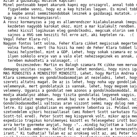
Aztan a gazdasagi mutatok kapcsan:

Minel pontosabb kepet akarunk kapni egy orszagrol, annal tobb m
  figyelembe venni, hogy ez a kep hiteles legyen. Es minel tobb
  a kepbe annal semmitmondobbak lesznek a gazdasagi mutatok. :(
Vagy a rossz kormanyzasrol:

A rossz kormanyzas a jog es allamrendszer kialakulasanak (megsz
  kezdeten nagyobb karokat okoz, mint a mar kialakult rendben. 
  sehez kicsit logikusan eleg gondolkodni, megcsak olorin sem k
  sajnos a HVG sem kesziti fol erre azt, aki keptelen ra.  :(

Vegul Feher Klara-rol:

Nagyon fontos lett volna, Feher Klara cikket megiscsak megerten
  volna fontos, mert (ha hiszi ha nem) de Feher Klara tobbet la
  hazai helyzetbol, mint a GDP. Lehet, hogy sokak szamara ez so
  ilyen sokkolo ereje van a valo elet nehezsegeinek es annak, a
  tereben mukodteti a valosagot. :(

      Osszeszedve: Martin es Balogh szamara FK cikke nem mervad
demagog uszitas csupan. Szerintem lehet mondani, hogy nincs iga
MAS MINOSITES A MINOSITOT MINOSITI. Lehet, hogy Martin Andrea n
Klara szemuvegen es gondolkodasmodjan at nezelodni, lehet, hogy
szereti altatni magat. De az is lehet, hogy noha ugy gondoljak,
velemenyuk, mert gondolataik is vannak, lehet, hogy megsem saja
velemeny. Ugyanis a gondolat nem azonos a gondolkodasmoddal. Ak
modja akadalyoz abban, hogy tiszta gondolatai legyenek vagyis, 
ta gondolatait megertse, annak baj van a fejeben, lelkeben, szi
Gondolkodasmodbeli valtozas aran viszont semmi nagy dolog nem j
letre. Ez igaz globalisan es egyenekre lebontva is. Peldaul veg
szetvedelem ujkori hozzaallasat (ami Robert Scott sarkutazo fia
Scott-tol ered). Peter Scott meg kisgyerek volt, mikor apja meg
expedicio tragikus korulmenyei kozott es felesegehez irott bucs
arra kerte gyermeke anyjat, hogy :"...mindig hajlottam a lustas
neveld lelkes emberre. Keltsd fel az erdeklodeset a termeszettu
irant." Ki tudhatja? Talan ez az orokseg volt az, ami Peter Sco