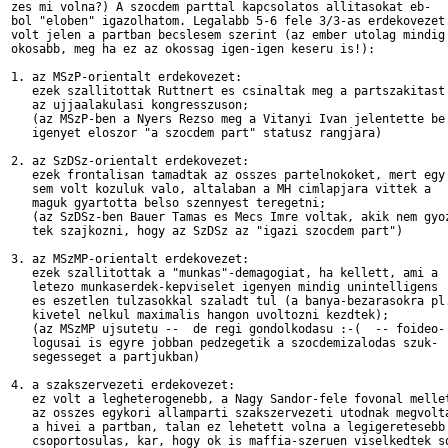
zes mi volna?) A szocdem parttal kapcsolatos allitasokat eb-

bol "eloben" igazolhatom. Legalabb 5-6 fele 3/3-as erdekovezet 
volt jelen a partban becslesem szerint (az ember utolag mindig

okosabb, meg ha ez az okossag igen-igen keseru is!):

1. az MSzP-orientalt erdekovezet:

   ezek szallitottak Ruttnert es csinaltak meg a partszakitast

   az ujjaalakulasi kongresszuson;

   (az MSzP-ben a Nyers Rezso meg a Vitanyi Ivan jelentette be

   igenyet eloszor "a szocdem part" statusz rangjara)

2. az SzDSz-orientalt erdekovezet:

   ezek frontalisan tamadtak az osszes partelnokoket, mert egy

   sem volt kozuluk valo, altalaban a MH cimlapjara vittek a

   maguk gyartotta belso szennyest teregetni;

   (az SzDSz-ben Bauer Tamas es Mecs Imre voltak, akik nem gyoz
   tek szajkozni, hogy az SzDSz az "igazi szocdem part")

3. az MSzMP-orientalt erdekovezet:

   ezek szallitottak a "munkas"-demagogiat, ha kellett, ami a

   letezo munkaserdek-kepviselet igenyen mindig unintelligens

   es eszetlen tulzasokkal szaladt tul (a banya-bezarasokra pl.
   kivetel nelkul maximalis hangon uvoltozni kezdtek);

   (az MSzMP ujsutetu --  de regi gondolkodasu :-(  -- foideo-

   logusai is egyre jobban pedzegetik a szocdemizalodas szuk-

   segesseget a partjukban)

4. a szakszervezeti erdekovezet:

   ez volt a legheterogenebb, a Nagy Sandor-fele fovonal mellet
   az osszes egykori allamparti szakszervezeti utodnak megvolta
   a hivei a partban, talan ez lehetett volna a legigeretesebb

   csoportosulas, kar, hogy ok is maffia-szeruen viselkedtek so