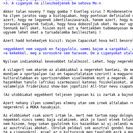
>3. A ciganyok ne illeszkedjenek be sehova Mo-n
Akkor talan noveny ? Vagy gomba ? Esetleg virus ? Mindenesetre 
ha ilyen jaratos vagy a biologiaban, hogy pontosan definialod o
azert, hogy ne legyenek identitaszavaraik, hanem azert, hogy mi
joravalo magyarok tudjuk, hogy hova dobozoljuk oket. Ha mar ugy
tennunk kell oket, hiszen mint azt a fentiekben tudomanyosan me
ugysem lehet oket a tarsadalomba beilleszteni !

Azert hadd kotekedjek kicsit: Vajon Capacskat hova kell besorol
>egyebkent nem vagyok en fajgyulolo, semmi bajom a sargakkal, 
>a kekekkel, meg a vorosokre sem haraxom. De a ciganyokat utal
Nyilvan indianokkal kevesebbet talalkozol. Lehet, hogy negerekk
A vilagert sem akarom az alabbiakkal a negereket bantani, de me
mondjam a sportpalyan (az en tapasztalataim szerint) a magyaror
kulturaltabban es sportszerubben viselkednek mint a negerek. Ak
hazankban tanulo (afrikai szarmazasu) katonai foiskolasokat, ak
valamelyik friderikusz show-ban jopofizo) All-Star nevu csapato
(Az utobbiakat egyebkent teljesen jogosan ki is zartak a bajnok
Azert nehany ilyen szemelyes elmeny utan sem irnek altalaban re
negerekrol a MOKA hasabjain.

Az elobbieket csak azert irtam le, mert nem tartom nagy dologna
nepekkel nincs semmi baja valakinek, akik jo tavol elnek tolunk
nem hiszem, hogy sokan gyulolnek kis hazankban az uj-zelandi ma
az ausztraliai abokat. (Oroluk peldaul sok ausztral gondol haso
te a ciganyokrol, mivel az o kulturajuk meg tavolabb esik a mod