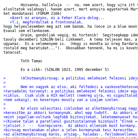
	Hozsanna, halleluja  --  na, nem azert, hogy ujra itt vagyok (enelkul

elvoltatok valahogy), hanem azert, mert annyira egyetertek Mart
   >Azert ez aranyos, ez a Feher Klara dolog...
   >T.i. megfordultak a frontvonalak,  

hogy helyeslesemben meg azt sem banom, ha (once in a blue moon)
Evaval sem ellenkezem.

	Uraim, gondoljak vegig, mi tortenik!  Segitsegkepp idemasolom egy

tavaly decemberi SZALON-beli cikkemet.  A tema teljesen mas, a 
ugyanaz.  Es a velemenyem is.  (Hogy is mondta az oreg Dardaraz
rostald meg baratidat...").  Okosabban tennenk, ha mi is kovetn
tanacsat.  

	Toth Tamas

	Es a cikk: (SZALON 1023, 1995 december 5)

>	(Alkotmanybirosag: a politikai emlekezet felezesi idej
>
>	Nem en vagyok az elso, aki felfedezi a vaskovetketess
>tarsadalmi torvenyt: a politikai emlekezet felezesi ideje egy
>ciklus.  Csak ulok a HIX mellett (nemreg ujra, es vigasztalod
>nem sokaig), es kesernyes mosoly van a szajam szelen. 
>
>	Az elozo valasztasi ciklusban az alkotmanybirosag nagy
>keresztbe az akkori kormanynak, ahol epp tudott.  Az akkori e
>mint jogallam-voltunk legfobb biztositekat, letetemenyeset ho
>(Kiveve talan a paratlanul gusztustalannak bizonyult "Elnok =
>jelszot.)  --  Szerepcsere.  Az akkori ellenzek most kormany,
>birosag mostanaban olykor a jelen kormanynak tesz keresztbe. 
>az alkotmanybirosag karos, orszag-, haladas-, fejlodesellenes