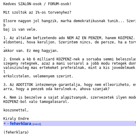
Kedves SZALON-osok / FORUM-osok!

Mit szoltok az 1%-os torvenyhez? 

Elsore nagyon jol hangzik, marha demokratikusnak tunik... Szeri
b 

baj is van vele. 

1. Az altalam befizetendo ado NEM AZ EN PENZEM, hanem KOZPENZ. 
eldonteni, hova keruljon. Szerintem nincs, de persze, ha a torv
, 

akkor van. Ez meg hagyjan. 

2. Ennek a kb 6 milliard KOZPENZ-nek a sorsaba semmi beleszolas
szegeny retegnek, azaz a mani sorsarol a jobb modu retegek dont
valoszinuleg mas ertekeket preferalnak, mint a kis jovedelmuek.
l 

erkolcstelen, velemenyem szerint.

3. Az ADOTITOK intezmenye garantalja, hogy nem elleorizheto, es
arra, hogy a penzek oda kerulnek-e, ahova szanjak? 

4. Nem is beszelve a sajat alapitvanyok, szervezetek ilyen modo
KOZPENZ-bol valo tamogatasarol.

koszonettel,

+
-
feherklara
(
mind
)
(feherklara)
