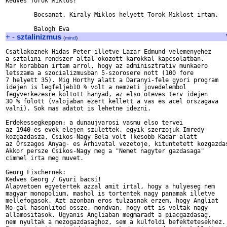
Kedves Torok Miklos!

        Bocsanat. Kiraly Miklos helyett Torok Miklost irtam.

+
-
sztalinizmus
(
mind
)
Csatlakoznek Hidas Peter illetve Lazar Edmund velemenyehez

a sztalini rendszer altal okozott karokkal kapcsolatban. 

Mar korabban irtam arrol, hogy az adminisztrativ munkaero

letszama a szocializmusban 5-szorosere nott (100 fore

7 helyett 35). Mig Horthy alatt a Daranyi-fele gyori program

idejen is legfeljeb10 % volt a nemzeti jovedelembol

fegyverkezesre koltott hanyad, az elso oteves terv idejen

30 % folott (valojaban ezert kellett a vas es acel orszagava

valni). Sok mas adatot is lehetne idezni.

Erdekessegkeppen: a dunaujvarosi vasmu elso tervei

az 1940-es evek elejen szulettek, egyik szerzojuk Imredy

kozgazdasza, Csikos-Nagy Bela volt (kesobb Kadar alatt

az Orszagos Anyag- es Arhivatal vezetoje, kituntetett kozgazdas
Akkor persze Csikos-Nagy meg a "Nemet nagyter gazdasaga"

cimmel irta meg muvet. 

Georg Fischernek: 

Kedves Georg / Gyuri bacsi! 

Alapvetoen egyetertek azzal amit irtal, hogy a hulyeseg nem 

magyar monopolium, mashol is tortentek nagy panamak illetve

mellefogasok. Azt azonban eros tulzasnak erzem, hogy Angliat

Mo-gal hasonlitod ossze, mondvan, hogy ott is voltak nagy

allamositasok. Ugyanis Angliaban megmaradt a piacgazdasag, 

nem nyultak a mezogazdasaghoz, sem a kulfoldi befektetesekhez.
