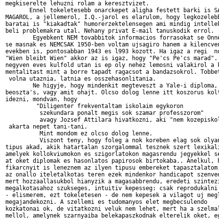
megkiserelte lehuzni rolam a keresztvizet. 

       Ennel tokeletesebb onarckepet aligha festett barki is SA
MAGAROL, a jellemerol, I.Q.-jarol es elarulom, hogy legkozelebb
baratai is "kiakadtak" humorerzektelensegen ami mindig intellek
beli problemakra utal. Nehany privat E-mail tanuskodik errol. 

        Egyebkent NEM tovabbitok informacios forrasokat se Onne
se masnak es NEMCSAK 1950-ben voltam ujsagiro hanem a kilencven
evekben is, pontosabban 1943 es l993 kozott. Ha igaz a regi  no
"Wien bleibt Wien" akkor az is igaz, hogy "Pe'cs Pe'cs marad". 
negyven eves kulfold utan is ep oly nehez lemosni valakirol a k
mentalitast mint a borre tapadt ragacsot a bandazsokrol. Tobbet
 volna utaznia, latnia es osszehasonlitania.

        Ne higyje, hogy mindenkit megteveszt a Yale-i diploma, 
beoszta's, vagy amit ohajt. Olcso dolog lenne itt koszorus kolt
idezni, mondvan, hogy

         "Diligenter frekventaltam iskolaim egykoron

          szekundara ponalt megis sok szamar professzorom"

          avagy Jozsef Attilara hivatkozni, aki "nem kozepiskol
 akarta nepet tani-tani.

          Mint mondom ez olcso dolog lenne.

          Viszont teny, hogy foleg a nok koreben elag sok olyan
tipus akad, akik hatartalan szorgalommal tesznek szert lexikali
amelyek kollokviumokon es szigorlatokon magasrendu jegyekkel se
at oket diplomak es hasonlatos papirosok birtokaba.. Anelkul, h
fikarcnyit is leneznem az ilyen tipusu embereket tapasztalatom,
az onallo iteletalkotas teren ezek mindenkor handicapot szenved
mert hozzaallasukbol hianyzik a magasabbrendu, eredeti szintezi
megalkotasahoz szukseges, intuitiv kepesseg: csak reprodukalni 
- elismerem, ezt tokeletesen - de nem kepesek a vilagot uj megl
megajandekozni. A szellemi es tudomanyos elet megbecsulendo

kozkatonai ok, de vitatkozni veluk nem lehet, mert ha a szelmal
mellol, amelynek szarnyaiba belekapaszkodnak elterelik oket, eg