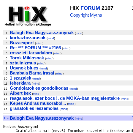
HIX
FORUM
2167
Copyright Myths
.
Balogh Eva Nagys.asszonynak
1
(
mind
)
.
korhazbezarasok
2
(
mind
)
.
Buzaexport
3
(
mind
)
.
Re: *** FORUM *** #2166
4
(
mind
)
.
rosszleti tarsadalom
5
(
mind
)
.
Torok Miklosnak
6
(
mind
)
.
sztalinizmus
7
(
mind
)
.
Ugynok blues
8
(
mind
)
.
Bambala Barna irasai
9
(
mind
)
.
1 szazalek
10
(
mind
)
.
feherklara
11
(
mind
)
.
Gondolatok es gondolkodas
12
(
mind
)
.
Albert kex
13
(
mind
)
.
reagalasok, ezer bocs !, de MOKA-ban megjelentekre
14
(
mind
)
.
Kepes Andras musorabol...
15
(
mind
)
.
granatok es leszamolas
16
(
mind
)
+
-
Balogh Eva Nagys.asszonynak
(
mind
)
Kedves Asszonyom! 

      Gratulalok a mai (nov.6) Forumban kozzetett cikkehez amib