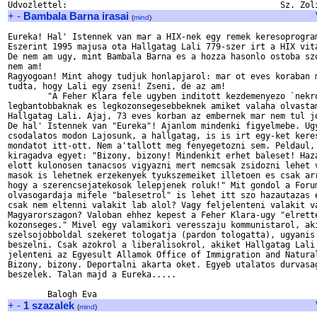
+
-
Bambala Barna irasai
(
mind
)
Eureka! Hal' Istennek van mar a HIX-nek egy remek keresoprogram
Eszerint 1995 majusa ota Hallgatag Lali 779-szer irt a HIX vita
De nem am ugy, mint Bambala Barna es a hozza hasonlo ostoba szo
nem am!

Ragyogoan! Mint ahogy tudjuk honlapjarol: mar ot eves koraban m
tudta, hogy Lali egy zseni! Zseni, de az am!

        "A Feher Klara fele ugyben inditott kezdemenyezo `nekro
legbantobbaknak es legkozonsegesebbeknek amiket valaha olvastam
Hallgatag Lali. Ajaj, 73 eves korban az embernek mar nem tul jo
De hal' Istennek van "Eureka"! Ajanlom mindenki figyelmebe. Ugy
csodalatos modon Lajosunk, a hallgatag, is is irt egy-ket keres
mondatot itt-ott. Nem a'tallott meg fenyegetozni sem. Peldaul, 
kiragadva egyet: "Bizony, bizony! Mindenkit erhet baleset! Haza
elott kulonosen tanacsos vigyazni mert nemcsak zsidozni lehet v
masok is lehetnek erzekenyek tyukszemeiket illetoen es csak arr
hogy a szerencsejatekosok lelepjenek roluk!" Mit gondol a Forum
olvasogardaja mifele "balesetrol" is lehet itt szo hazautazas e
csak nem eltenni valakit lab alol? Vagy feljelenteni valakit va
Magyarorszagon? Valoban ehhez kepest a Feher Klara-ugy "elrette
kozonseges." Mivel egy valamikori veresszaju kommunistarol, aki
szelsojobboldal szekeret tologatja (pardon tologatta), ugyanis 
beszelni. Csak azokrol a liberalisokrol, akiket Hallgatag Lali 
jelenteni az Egyesult Allamok Office of Immigration and Natural
Bizony, bizony. Deportalni akarta oket. Egyeb utalatos durvasag
beszelek. Talan majd a Eureka.....

+
-
1 szazalek
(
mind
)