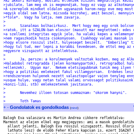
>Az akkori kormany, mostani ellenzek viszont megvaltojat kezdi
>jubilate, lam meg ok is megmondjak, hogy ez vagy az alkotmany
>A szereplok mindket oldalon ugyanazok harom-negy eve meg most
>egyik oldal sem latna, micsoda kozrohej, amit beszel, mennyir
>*tole*.  Vagy ha latja, nem zavarja.
>
>	Szanalmas bolhacirkusz.  Mert hogy meg egy orok bolcse
>ratok, itt a SZALON-ban eloszor (masutt mar megtettem): edes 
>a szellemi integritas egyik jele, ha valaki kepes a velemenye
>nem ragaszkodik hozza csokonyosen.  Csakhogy valami masnak is
>hogy elsore rosszul itelt, hulyeseget beszelt.  "Emberileg" t
>hogy tul tud, mer lepni a korabbi tevedesen, de ettol meg az 
>egyesre vizsgazott az intellektusa.
>
>	Ja, persze: a korulmenyek valtoztak kozben, meg az Alk
>Haladobol retrogradda (jelen kormanypartok), retrogradbol hal
>ellenzek).  Ugyan mar.  Nekem eletszagubbnak tunik meg ilyen 
>hogy a politikai emlekezet fakul villamgyorsan.  Erdekes lesz
>rendszeresen hulyenek nezett valasztopolgar vajon tenyleg enn
>usque hulye, vagy netan talal valami orvossagot politikusaink
>konzi-libi, stb) emlekezetenek javitasara.
>
>	Nevemhez illoen totosan summaznam: "okorom hanyni".
>
>	Toth Tamas
+
-
Gondolatok es gondolkodas
(
mind
)
Balogh Eva valaszara es Martin Andrea cikkere reflektalva:

Marmost az elejen elkel egy megjegyzes: ami a masok gondolatiho
  allast jelenti, Balogh Eva rosszul vizsgazott. Rosszul Olorin
  lathato lesz) de elobb Feher Klara kapcsan is, ezert IGAZAT k