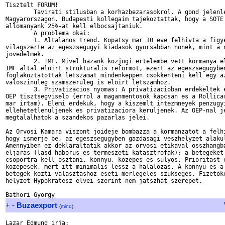
Tisztelt FORUM!

	Tavirati stilusban a korhazbezarasokrol. A gond jelenleg akut 

Magyarorszagon. Budapesti kollegaim tajekoztattak, hogy a SOTE 
allomanyank 25%-at kell elbocsajtaniuk.

	A problema okai:

	1. Altalanos trend. Kopatsy mar 10 eve felhivta a figyelmet, hogy 

vilagszerte az egeszsegugyi kiadasok gyorsabban nonek, mint a n
jovedelmek.

	2. IMF. Mivel hazank kozjogi ertelembe vett kormanya elfogadta az 

IMF altal eloirt strukturalis reformot, ezert az egeszsegugyben
foglakoztatottak letszamat mindenkeppen csokkenteni kell egy az
valoszinuleg szamszeruleg is eloirt letszamhoz.

	3. Privatizacios nyomas: A privatizacioban erdekeltek egy resze 

OEP tisztsegviselo (errol a maganmentosok kapcsan es a Rollicar
mar irtam). Elemi erdekuk, hogy a kiszemlt intezmneyek penzugyi
ellehetetlenuljenek es privatizaciora keruljenek. Az OEP-nal je
megtalalhatok a szandekos pazarlas jelei.

Az Orvosi Kamara viszont joideje bombazza a kormanzatot a felhi
hogy ismerje be, az egeszsegugyben gazdasagi veszhelyzet alakul
Amennyiben ez deklaraltatik akkor az orvosi etikaval osszhangba
eljaras (lasd haborus es termeszeti katasztrofak): a betegeket 
csoportra kell osztani, konnyu, kozepes es sulyos. Prioritast e
kozepesek, mert itt minimalis lessz a halalozas. A konnyu es a 
betegek kozti valasztashoz eseti merlegeles szukseges. Fizetoke
helyzet Hypokratesz elvei szerint nem jatszhat szerepet.

+
-
Buzaexport
(
mind
)