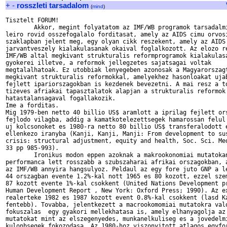
+
-
rosszleti tarsadalom
(
mind
)
Tisztelt FORUM!

	Akkor, megint folyatatom az IMF/WB programok tarsadalmi hatasait 

leiro rovid osszefogalalo forditasat, amely az AIDS cimu orvosi
szaklapban jelent meg, egy olyan cikk reszekent, amely az AIDS 
jarvantveszely kialakulasanak okaival foglalkozott. Az elozo re
IMF/WB altal megkivant strukturalis reformprogramok kialakulasa
gyokerei illetve, a reformok jellegzetes sajatsagai voltak 

megtalalhatoak. Ez utobbiak lenyegeben azonosak a Magyarorszagt
megkivant strukturalis reformokkal, amelyekhez hasonloakat ujab
fejlett ipariorszagokban is kezdenek bevezetni. A mai resz a to
tizeves afriakai tapasztalatok alapjan a strukturalis reformok 
hatastalansagaval fogallakozik.

Ime a forditas.

Mig 1979-ben netto 40 billio US$ aramlott a iprilag fejlett ors
fejlodo vilagba, addig a kamatkotelezettsegek hamarossan felul 
uj kolcsonoket es 1980-ra netto 80 billio US$ transferalodott e
ellenkezo iranyba (Kanji, Kanji, Manji: From development to sus
crisis: structural adjustment, equity and health, Soc. Sci. Med
33 pp 985-993).

	Ironikus modon eppen azoknak a makrookonomiai mutatokank a 

performanca lett rosszabb a szubszaharai afrikai orszagokban, a
az IMF/WB annyira hangsulyoz. Peldaul az egy fore juto GNP a le
44 orszagban evente 1.2%-kal nott 1965 es 80 kozott, ezzel szem
87 kozott evente 1%-kal csokkent (United Nations Development pr
Human Development Report , New York: Oxford Press; 1990). Az ex
realerteke 1982 es 1987 kozott event 0.8%-kal csokkent (lasd Ka
fentebb). Tovabba, jelentkezett a macrookomomiai mutatokra valo
fokuszalas  egy gyakori mellekhatasa is, amely elhanyagolja az 
mutatokat mint az elszegenyedes, munkanelkuliseg es a jovedelmi
kulonbsegek fokozodasa. Az 1980-hoz viszonyitott atlagos egyfor