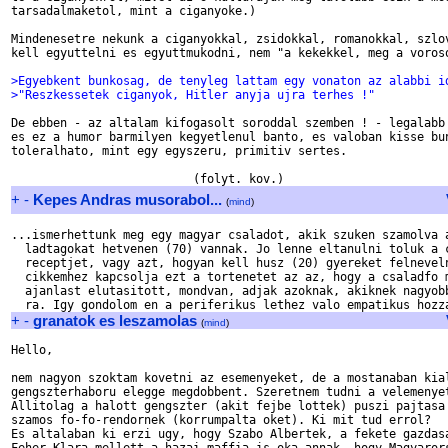
tarsadalmaketol, mint a ciganyoke.) 

Mindenesetre nekunk a ciganyokkal, zsidokkal, romanokkal, szlov
kell egyuttelni es egyuttmukodni, nem "a kekekkel, meg a voroso
>Egyebkent bunkosag, de tenyleg lattam egy vonaton az alabbi i
>"Reszkessetek ciganyok, Hitler anyja ujra terhes !"
De ebben - az altalam kifogasolt soroddal szemben ! - legalabb 
es ez a humor barmilyen kegyetlenul banto, es valoban kisse bun
toleralhato, mint egy egyszeru, primitiv sertes. 

+
-
Kepes Andras musorabol...
(
mind
)
...ismerhettunk meg egy magyar csaladot, akik szuken szamolva a
  ladtagokat hetvenen (70) vannak. Jo lenne eltanulni toluk a c
  receptjet, vagy azt, hogyan kell husz (20) gyereket felneveln
  cikkemhez kapcsolja ezt a tortenetet az az, hogy a csaladfo m
  ajanlast elutasitott, mondvan, adjak azoknak, akiknek nagyobb
+
-
granatok es leszamolas
(
mind
)
Hello,

nem nagyon szoktam kovetni az esemenyeket, de a mostanaban kial
gengszterhaboru elegge megdobbent. Szeretnem tudni a velemenyet
Allitolag a halott gengszter (akit fejbe lottek) puszi pajtasa 
szamos fo-fo-rendornek (korrumpalta oket). Ki mit tud errol?

Es altalaban ki erzi ugy, hogy Szabo Albertek, a fekete gazdasa