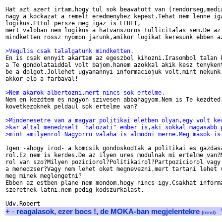
Hat azt azert irtam,hogy tul sok beavatott van (rendorseg,media
nagy a kockazat a remelt eredmenyhez kepest.Tehat nem lenne iga
logikus.Ettol persze meg igaz is LEHET,

mert valoban nem logikus a hatvanszoros tullicitalas sem.De az 
mindketten rossz nyomon jarunk,amikor logikat keresunk ebben az
>Vegulis csak talalgatunk mindketten.

En is csak ennyit akartam az egeszbol kihozni.Irasombol talan k
a Te gondolataiddal volt bajom,hanem azokkal akik kesz tenykent
be a dolgot.Jollehet ugyanannyi informaciojuk volt,mint nekunk.
akkor elo a farbaval!

>Nem akarok albertozni,mert nincs sok ertelme.

Nem en kezdtem es nagyon szivesen abbahagyom.Nem is Te kezdted,
kovetkezoknek peldaul sok ertelme van?

>Mindenesetre van a magyar politikai eletben olyan,egy volt ke
>kar altal menedzselt "halozati" ember is,aki sokkal magasabb 
>mint amilyenrol Nagyorru valaha is almodni merne.Meg masok is
Igen -ahogy irod- a komcsik gondoskodtak a politikai es gazdasa
rol.Ez nem is kerdes.De az ilyen ures modulnak mi ertelme van?M
rol van szo?Milyen poziciorol?Politikairol?Partpoziciorol vagy 
a menedzser?Vagy nem lehet oket megnevezni,mert tartani lehet v
meg minek meglengetni?

Ebben az estben plane nem mondom,hogy nincs igy.Csakhat informa
szeretnek latni,nem pedig kodszurkalast.

+
-
reagalasok, ezer bocs !, de MOKA-ban megjelentekre
(
mind
)