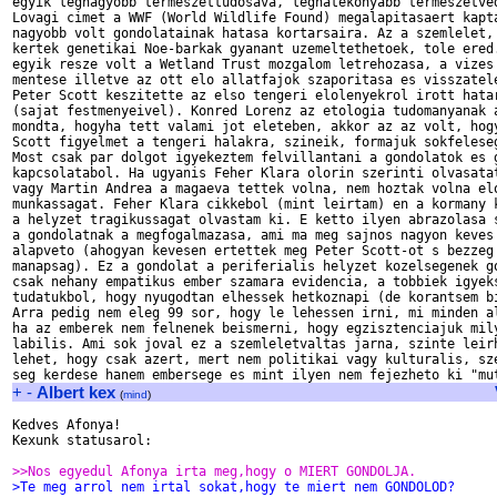
egyik legnagyobb termeszettudosava, leghatekonyabb termeszetved
Lovagi cimet a WWF (World Wildlife Found) megalapitasaert kapta
nagyobb volt gondolatainak hatasa kortarsaira. Az a szemlelet, 
kertek genetikai Noe-barkak gyanant uzemeltethetoek, tole ered.
egyik resze volt a Wetland Trust mozgalom letrehozasa, a vizes 
mentese illetve az ott elo allatfajok szaporitasa es visszatele
Peter Scott keszitette az elso tengeri elolenyekrol irott hatar
(sajat festmenyeivel). Konred Lorenz az etologia tudomanyanak a
mondta, hogyha tett valami jot eleteben, akkor az az volt, hogy
Scott figyelmet a tengeri halakra, szineik, formajuk sokfeleseg
Most csak par dolgot igyekeztem felvillantani a gondolatok es g
kapcsolatabol. Ha ugyanis Feher Klara olorin szerinti olvasatat
vagy Martin Andrea a magaeva tettek volna, nem hoztak volna elo
munkassagat. Feher Klara cikkebol (mint leirtam) en a kormany k
a helyzet tragikussagat olvastam ki. E ketto ilyen abrazolasa s
a gondolatnak a megfogalmazasa, ami ma meg sajnos nagyon keves 
alapveto (ahogyan kevesen ertettek meg Peter Scott-ot s bezzeg 
manapsag). Ez a gondolat a periferialis helyzet kozelsegenek go
csak nehany empatikus ember szamara evidencia, a tobbiek igyeks
tudatukbol, hogy nyugodtan elhessek hetkoznapi (de korantsem bi
Arra pedig nem eleg 99 sor, hogy le lehessen irni, mi minden al
ha az emberek nem felnenek beismerni, hogy egzisztenciajuk mily
labilis. Ami sok joval ez a szemleletvaltas jarna, szinte leirh
lehet, hogy csak azert, mert nem politikai vagy kulturalis, sze
+
-
Albert kex
(
mind
)
Kedves Afonya!

Kexunk statusarol:

>>Nos egyedul Afonya irta meg,hogy o MIERT GONDOLJA.
>Te meg arrol nem irtal sokat,hogy te miert nem GONDOLOD?