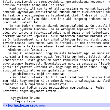
talajt veszitenek es szemelyeskdeni, gorombaskodni kezdenek, ho
novekvo bizonytalansagukat leplezzek.

    Mint sehol, itt sem lehet altalanositani es vannak kivetele
nemcsak ugyanolyan precizitassal tudnak autot ruckwertsezni min
ferfiak de eredetisegben is felulmuljak oket. Andrea pl. volt i
mostanaban valamilyen okbol nem ir s aki rengeteg erdekes es er
gondolatot vetett fel.

    En nem tudok s nem is akarok ledegradalodni az On utszeli h
tobbekkel gyakran tunodunk: mi az ordognek lopakodott vissza a 
eleintve tartva a jatekszabalyokat majd igazi enjet leleplezve?
szerint valakiket kepvisel, akik hatterben akarnak maradni es i
az On lelkesedeset az irka-firkat illetoen felhasznaljak gondol
tovabbitasara. Nem tudom. Nem is erdekel. En nem tartozom semmi
klikkhez es a lelkiismeretemen kivul mas ellenorzo ero nem erde
   Mindenesetre furcsa!...

   De meg kulonlegesebb, hogy ma este betevedt egy los angelesi
aki mint a free masonok egyik fomuftija egy hetet toltott nalun
konferencian. Beszelgetesunk soran rendkivul intelligens es sok
egyenisegnek bizonyult. Megemlitettem neki az ujsagiras "felelo
gerol" folytatott vitankat es, hogy Maga meg hisz abban, hogy l
abszolut megbizhato es manipulalatlan mediak.

    Elgondolkodott, majd ezt mondta:

    - Az illeto tulsokat toltott zart falak kozott tanitas kozb
meg neki, hogy menjen ki az emberek koze, a valosagba, az eletb
szakadjon el a papirmase elmeletektol!...

    Magam sem tudtam volna precizebben megfogalmazni. Pedig

kezdettol fogva ugyanazt lattam...

     Gyogyulast kivan:

+
-
korhazbezarasok
(
mind
)