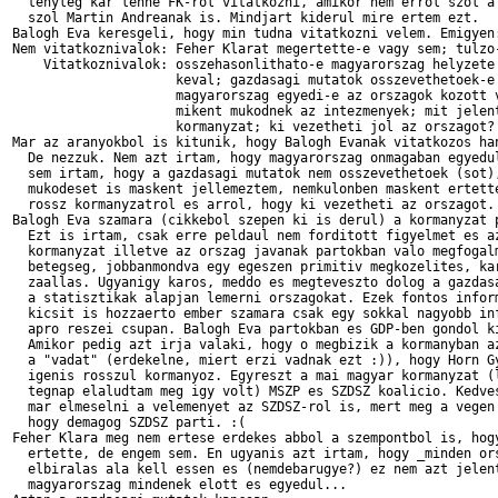
  tenyleg kar lenne FK-rol vitatkozni, amikor nem errol szol a 
  szol Martin Andreanak is. Mindjart kiderul mire ertem ezt.

Balogh Eva keresgeli, hogy min tudna vitatkozni velem. Emigyen:
Nem vitatkoznivalok: Feher Klarat megertette-e vagy sem; tulzo-
    Vitatkoznivalok: osszehasonlithato-e magyarorszag helyzete 
                     keval; gazdasagi mutatok osszevethetoek-e 
                     magyarorszag egyedi-e az orszagok kozott v
                     mikent mukodnek az intezmenyek; mit jelent
                     kormanyzat; ki vezetheti jol az orszagot?

Mar az aranyokbol is kitunik, hogy Balogh Evanak vitatkozos han
  De nezzuk. Nem azt irtam, hogy magyarorszag onmagaban egyedul
  sem irtam, hogy a gazdasagi mutatok nem osszevethetoek (sot),
  mukodeset is maskent jellemeztem, nemkulonben maskent ertette
  rossz kormanyzatrol es arrol, hogy ki vezetheti az orszagot.

Balogh Eva szamara (cikkebol szepen ki is derul) a kormanyzat p
  Ezt is irtam, csak erre peldaul nem forditott figyelmet es az
  kormanyzat illetve az orszag javanak partokban valo megfogalm
  betegseg, jobbanmondva egy egeszen primitiv megkozelites, kar
  zaallas. Ugyanigy karos, meddo es megteveszto dolog a gazdasa
  a statisztikak alapjan lemerni orszagokat. Ezek fontos inform
  kicsit is hozzaerto ember szamara csak egy sokkal nagyobb inf
  apro reszei csupan. Balogh Eva partokban es GDP-ben gondol ki
  Amikor pedig azt irja valaki, hogy o megbizik a kormanyban az
  a "vadat" (erdekelne, miert erzi vadnak ezt :)), hogy Horn Gy
  igenis rosszul kormanyoz. Egyreszt a mai magyar kormanyzat (l
  tegnap elaludtam meg igy volt) MSZP es SZDSZ koalicio. Kedves
  mar elmeselni a velemenyet az SZDSZ-rol is, mert meg a vegen 
  hogy demagog SZDSZ parti. :(

Feher Klara meg nem ertese erdekes abbol a szempontbol is, hogy
  ertette, de engem sem. En ugyanis azt irtam, hogy _minden ors
  elbiralas ala kell essen es (nemdebarugye?) ez nem azt jelent
  magyarorszag mindenek elott es egyedul...
