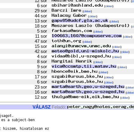
12 sor
(
c
6 sor
(
cikkei
)
29 sor
(
cikkei
)
44 sor
(
cikkei
)
13 sor
(
cikkei
)
18 sor
(
c
5 sor
(
cikkei
)
11 sor
(
cikkei
)
47 sor
(
cikkei
)
15 sor
(
cikkei
)
42 sor
(
cikkei
)
4 sor
(
cikkei
)
8 sor
(
cikkei
)
9 sor
(
cikkei
)
8 sor
(
cikkei
)
17 sor
(
cikkei
)
6 sor
(
cikkei
)
23 sor
(
cikkei
16 sor
(
cikkei
12 sor
(
cikkei
)
VÁLASZ
Feladó:
sagot.

es a subject-ben

t hiszem, hivatalosan ez
