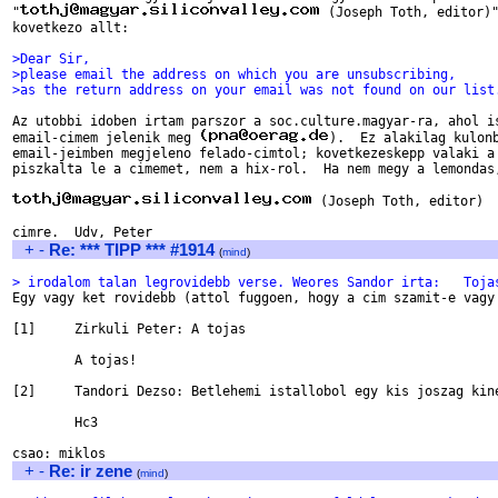
"
 (Joseph Toth, editor)"
kovetkezo allt:

>Dear Sir,
>please email the address on which you are unsubscribing,
>as the return address on your email was not found on our list
Az utobbi idoben irtam parszor a soc.culture.magyar-ra, ahol is
email-cimem jelenik meg 
).  Ez alakilag kulonb
email-jeimben megjeleno felado-cimtol; kovetkezeskepp valaki a 
piszkalta le a cimemet, nem a hix-rol.  Ha nem megy a lemondas,
 (Joseph Toth, editor)

+
-
Re: *** TIPP *** #1914
(
mind
)
> irodalom talan legrovidebb verse. Weores Sandor irta:   Toja

Egy vagy ket rovidebb (attol fuggoen, hogy a cim szamit-e vagy 
[1] 	Zirkuli Peter: A tojas

	A tojas!

[2]	Tandori Dezso: Betlehemi istallobol egy kis joszag kinez

	Hc3

+
-
Re: ir zene
(
mind
)