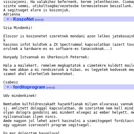
visszajonni. Ha valakihez befernenk, kerem jelentkezzen. Csomag
szinte semmi, utikoltsegbe/vezetesbe termeszetesen beszallunk.

A segitseget elore is koszonjuk,

+
-
KoszoNet
(
mind
)
Szia Mindenki!

Eloszor is koszonetet szeretnek mondani azon lelkes jatekosaink
k

hasznos infot kuldtek a ZX Spectrummal kapcsolatban (azert tova
orulnek a hardware-es es software-es tanacsoknak...)

Hunyady Istvannak es Uherkovich Peternek:

Hala a mailekert, remelem megkaptatok a cimetekre kuldott maile
Ha nem abban a mi rendszerunk a hibas, es legyetek kedvesek meg
szamot ahol elerhetlek benneteket.

+
-
forditoprogram
(
mind
)
Udv mindenkinek!

Nemtudom kulfoldreszakadt hazankfianak milyen elvarasai vannak 
sj. emlitett dologgal kapcsolatban, de szerintem nem kell mindj
olyan dologra gondolni ami mindent elvegez az ember helyett, me
nyilvanvaloan ilyen nincs.

Amde nagyon jol lehet azert hasznalni a szamitogepet forditasra
egy ugyesen szervezett program segitsegel.

En mar dolgoztam hasonloval.
