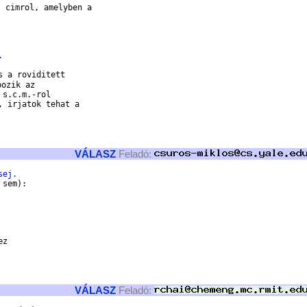
 cimrol, amelyben a

.
 a roviditett

ozik az

s.c.m.-rol

 irjatok tehat a

VÁLASZ
Feladó:
sej.
sem):

VÁLASZ
Feladó: