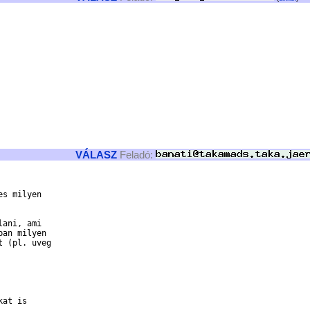
VÁLASZ
Feladó:
s milyen 

ani, ami 

an milyen 

 (pl. uveg 

at is 
