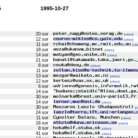
5
1995-10-27
20 sor
(
cikkei
)
12 sor
(
cikkei
)
11 sor
(
cik
18 sor
(
cikkei
)
14 sor
(
cikkei
)
21 sor
8 sor
(
cikkei
)
11 sor
13 sor
(
cikkei
)
12 sor
(
cikkei
)
6 sor
14 sor
30 sor
14 sor
(
cikkei
)
30 sor
(
c
24 sor
11 sor
(
cikkei
)
16 sor
(
cikkei
)
8 sor
(
cikkei
)
41 sor
(
cikkei
)