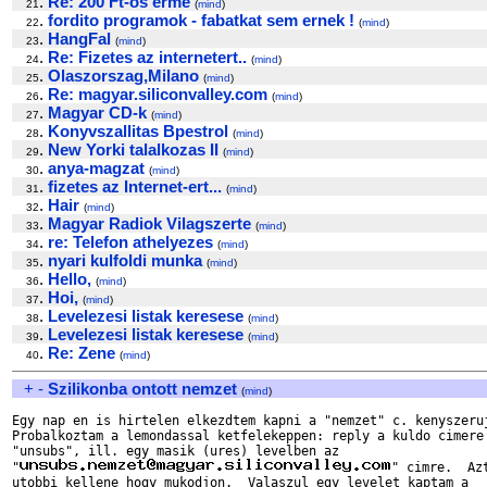
.
Re: 200 Ft-os erme
21
(
mind
)
.
fordito programok - fabatkat sem ernek !
22
(
mind
)
.
HangFal
23
(
mind
)
.
Re: Fizetes az internetert..
24
(
mind
)
.
Olaszorszag,Milano
25
(
mind
)
.
Re: magyar.siliconvalley.com
26
(
mind
)
.
Magyar CD-k
27
(
mind
)
.
Konyvszallitas Bpestrol
28
(
mind
)
.
New Yorki talalkozas II
29
(
mind
)
.
anya-magzat
30
(
mind
)
.
fizetes az Internet-ert...
31
(
mind
)
.
Hair
32
(
mind
)
.
Magyar Radiok Vilagszerte
33
(
mind
)
.
re: Telefon athelyezes
34
(
mind
)
.
nyari kulfoldi munka
35
(
mind
)
.
Hello,
36
(
mind
)
.
Hoi,
37
(
mind
)
.
Levelezesi listak keresese
38
(
mind
)
.
Levelezesi listak keresese
39
(
mind
)
.
Re: Zene
40
(
mind
)
+
-
Szilikonba ontott nemzet
(
mind
)
Egy nap en is hirtelen elkezdtem kapni a "nemzet" c. kenyszeruj
Probalkoztam a lemondassal ketfelekeppen: reply a kuldo cimere 
"unsubs", ill. egy masik (ures) levelben az

"
" cimre.  Az
utobbi kellene hogy mukodjon.  Valaszul egy levelet kaptam a
