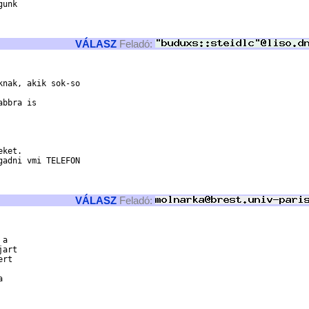
unk

VÁLASZ
Feladó:
nak, akik sok-so

bbra is

ket.

adni vmi TELEFON

VÁLASZ
Feladó:
a 

art

rt


