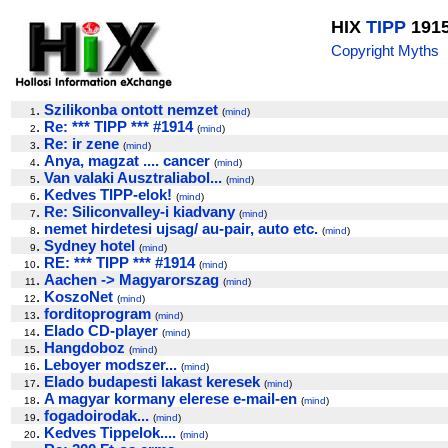
HIX
TIPP
191
Copyright Myths
.
Szilikonba ontott nemzet
1
(
mind
)
.
Re: *** TIPP *** #1914
2
(
mind
)
.
Re: ir zene
3
(
mind
)
.
Anya, magzat .... cancer
4
(
mind
)
.
Van valaki Ausztraliabol...
5
(
mind
)
.
Kedves TIPP-elok!
6
(
mind
)
.
Re: Siliconvalley-i kiadvany
7
(
mind
)
.
nemet hirdetesi ujsag/ au-pair, auto etc.
8
(
mind
)
.
Sydney hotel
9
(
mind
)
.
RE: *** TIPP *** #1914
10
(
mind
)
.
Aachen -> Magyarorszag
11
(
mind
)
.
KoszoNet
12
(
mind
)
.
forditoprogram
13
(
mind
)
.
Elado CD-player
14
(
mind
)
.
Hangdoboz
15
(
mind
)
.
Leboyer modszer...
16
(
mind
)
.
Elado budapesti lakast keresek
17
(
mind
)
.
A magyar kormany elerese e-mail-en
18
(
mind
)
.
fogadoirodak...
19
(
mind
)
.
Kedves Tippelok....
20
(
mind
)