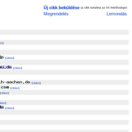
Új cikk beküldése
(a cikk tartalma az író felelõssége)
Megrendelés
Lemondás
kei
)
(
cikkei
)
(
cikkei
)
(
cikkei
)
(
cikkei
)
(
cikkei
)
ikkei
)
(
cikkei
)