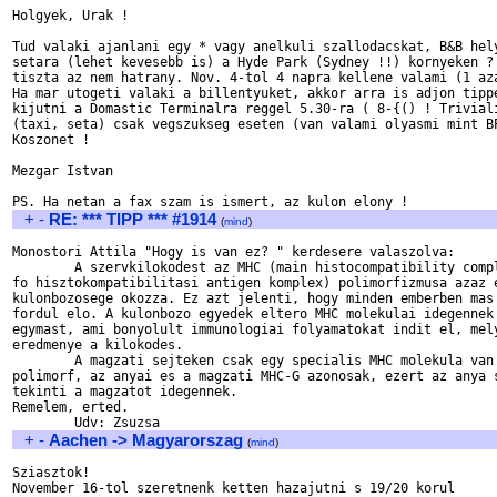
Holgyek, Urak !

Tud valaki ajanlani egy * vagy anelkuli szallodacskat, B&B hely
setara (lehet kevesebb is) a Hyde Park (Sydney !!) kornyeken ? 
tiszta az nem hatrany. Nov. 4-tol 4 napra kellene valami (1 aza
Ha mar utogeti valaki a billentyuket, akkor arra is adjon tippe
kijutni a Domastic Terminalra reggel 5.30-ra ( 8-{() ! Triviali
(taxi, seta) csak vegszukseg eseten (van valami olyasmi mint BP
Koszonet !

Mezgar Istvan

+
-
RE: *** TIPP *** #1914
(
mind
)
Monostori Attila "Hogy is van ez? " kerdesere valaszolva:

	A szervkilokodest az MHC (main histocompatibility complex =

fo hisztokompatibilitasi antigen komplex) polimorfizmusa azaz e
kulonbozosege okozza. Ez azt jelenti, hogy minden emberben mas 
fordul elo. A kulonbozo egyedek eltero MHC molekulai idegennek 
egymast, ami bonyolult immunologiai folyamatokat indit el, mely
eredmenye a kilokodes.

	A magzati sejteken csak egy specialis MHC molekula van (MHC-G), ami nem

polimorf, az anyai es a magzati MHC-G azonosak, ezert az anya s
tekinti a magzatot idegennek. 

Remelem, erted.

+
-
Aachen -> Magyarorszag
(
mind
)
Sziasztok!

November 16-tol szeretnenk ketten hazajutni s 19/20 korul
