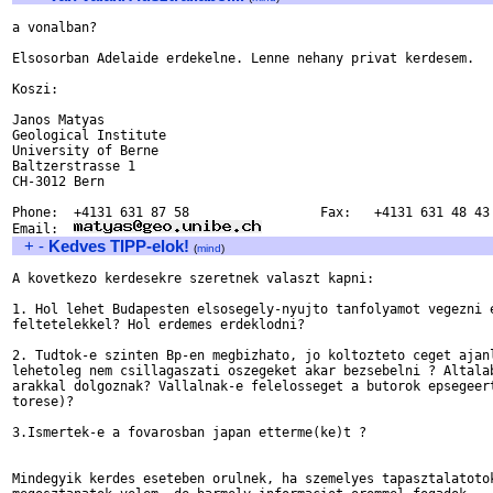
a vonalban?

Elsosorban Adelaide erdekelne. Lenne nehany privat kerdesem.

Koszi:

Janos Matyas

Geological Institute

University of Berne

Baltzerstrasse 1

CH-3012 Bern

Phone:  +4131 631 87 58                 Fax:   +4131 631 48 43

Email:  
+
-
Kedves TIPP-elok!
(
mind
)
A kovetkezo kerdesekre szeretnek valaszt kapni:

1. Hol lehet Budapesten elsosegely-nyujto tanfolyamot vegezni e
feltetelekkel? Hol erdemes erdeklodni? 

2. Tudtok-e szinten Bp-en megbizhato, jo koltozteto ceget ajanl
lehetoleg nem csillagaszati oszegeket akar bezsebelni ? Altalab
arakkal dolgoznak? Vallalnak-e felelosseget a butorok epsegeert
torese)?

3.Ismertek-e a fovarosban japan etterme(ke)t ? 

Mindegyik kerdes eseteben orulnek, ha szemelyes tapasztalatotok