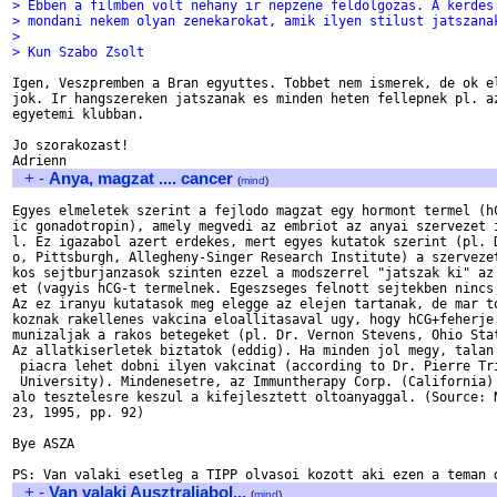
> Ebben a filmben volt nehany ir nepzene feldolgozas. A kerdes
> mondani nekem olyan zenekarokat, amik ilyen stilust jatszana
>
> Kun Szabo Zsolt
Igen, Veszpremben a Bran egyuttes. Tobbet nem ismerek, de ok el
jok. Ir hangszereken jatszanak es minden heten fellepnek pl. az
egyetemi klubban.

Jo szorakozast!

+
-
Anya, magzat .... cancer
(
mind
)
Egyes elmeletek szerint a fejlodo magzat egy hormont termel (hC
ic gonadotropin), amely megvedi az embriot az anyai szervezet i
l. Ez igazabol azert erdekes, mert egyes kutatok szerint (pl. D
o, Pittsburgh, Allegheny-Singer Research Institute) a szervezet
kos sejtburjanzasok szinten ezzel a modszerrel "jatszak ki" az 
et (vagyis hCG-t termelnek. Egeszseges felnott sejtekben nincs 
Az ez iranyu kutatasok meg elegge az elejen tartanak, de mar to
koznak rakellenes vakcina eloallitasaval ugy, hogy hCG+feherje 
munizaljak a rakos betegeket (pl. Dr. Vernon Stevens, Ohio Stat
Az allatkiserletek biztatok (eddig). Ha minden jol megy, talan 
 piacra lehet dobni ilyen vakcinat (according to Dr. Pierre Tri
 University). Mindenesetre, az Immuntherapy Corp. (California) 
alo tesztelesre keszul a kifejlesztett oltoanyaggal. (Source: N
23, 1995, pp. 92)

Bye ASZA

+
-
Van valaki Ausztraliabol...
(
mind
)