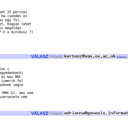
et 15 percnyi

Ha csendes es

z egy fo).

t, hogyan lehet

s megoldas

-n a minibusz ?)

VÁLASZ
Feladó:
(
cikkei
)
gyedenkenti 

es mas MHC 

ismerik fel

eknek vegso 

zervezete nem 

VÁLASZ
Feladó: