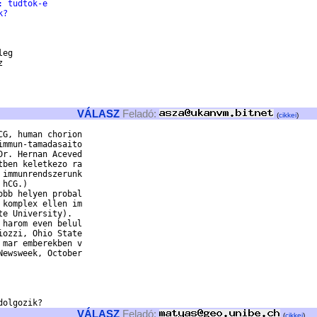
: tudtok-e
k?
eg 

 

VÁLASZ
Feladó:
(
cikkei
)
G, human chorion

mmun-tamadasaito

r. Hernan Aceved

ben keletkezo ra

immunrendszerunk

hCG.)

bb helyen probal

komplex ellen im

e University).

harom even belul

ozzi, Ohio State

mar emberekben v

ewsweek, October

VÁLASZ
Feladó:
(
cikkei
)