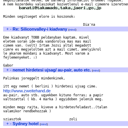
megosztanatok velem, de barmely informaciot orommel fogadok. 

A nem kozerdeku valaszokat kozvetlenul e-mail cimemre szeretnem
Minden segitseget elore is koszonok:

+
-
Re: Siliconvalley-i kiadvany
(
mind
)
Eme kiadvanyt TOBB peldanyban kaptam, mivel 

eletem soran ide-oda vandorolva mas mas mail

cimem van. (volt) Irtam Jozsi altal megadott

cimre es megjeloltem azt a mail cimet, amelyikrol

le akarom mondani a kiadvanyt. Most varom a 

fejlemenyeket. :) 

+
-
nemet hirdetesi ujsag/ au-pair, auto etc.
(
mind
)
Palinkas joreggelt mindenkinek,

http://www.zweitehand.de

au-pair, auto stb. ugyekben kituno forras; a papir

valtozattal ( kb. 4 marka ) egyidoben jelenik meg.

minden megy rajta, kiveve a hirdetesfeladast..(talan

valamikor rendbehozzak )

+
-
Sydney hotel
(
mind
)