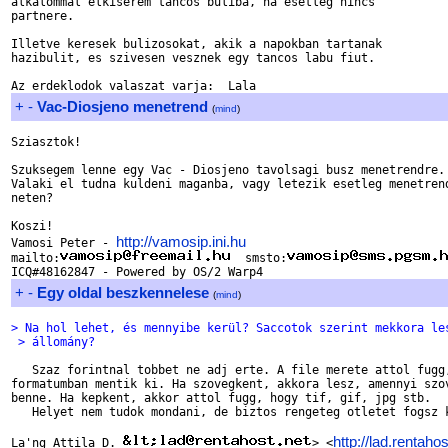
alkalommal elkiserem tancos buliba, ha esetleg nincs

partnere.

Illetve keresek bulizosokat, akik a napokban tartanak

hazibulit, es szivesen vesznek egy tancos labu fiut.

+
-
Vac-Diosjeno menetrend
(
mind
)
Sziasztok!

Szuksegem lenne egy Vac - Diosjeno tavolsagi busz menetrendre.

Valaki el tudna kuldeni maganba, vagy letezik esetleg menetrend
neten?

Koszi!

http://vamosip.ini.hu
Vamosi Peter - 
mailto:
  smsto:
+
-
Egy oldal beszkennelese
(
mind
)
> Na hol lehet, és mennyibe kerül? Saccotok szerint mekkora le
 > állomány?
   Szaz forintnal tobbet ne adj erte. A file merete attol fugg,
formatumban mentik ki. Ha szovegkent, akkora lesz, amennyi szov
benne. Ha kepkent, akkor attol fugg, hogy tif, gif, jpg stb.

   Helyet nem tudok mondani, de biztos rengeteg otletet fogsz k
http://lad.rentaho
La'ng Attila D. 
> <