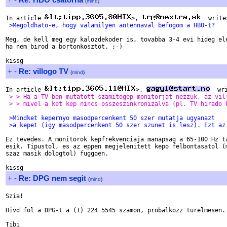
(
mind
)
In article 
>, 
 >Megoldhato-e, hogy valamilyen antennaval befogom a HBO-t?
Meg, de kell meg egy kalozdekoder is, tovabba 3-4 evi hideg ele
ha nem birod a bortonkosztot. ;-)

+
-
Re: villogo TV
(
mind
)
In article 
>, 
 > > Ha a TV-ben mutatott szamitogep monitorjat nezzuk, az vil
 > > mivel a ket kep nincs osszeszinkronizalva (pl. TV hirado 
 >Mindket kepernyo masodpercenkent 50 szer mutatja ugyanazt
 >a kepet (igy masodpercenkent 50 szer szunet is lesz). Ezt az
Ez tevedes. A monitorok kepfrekvenciaja manapsag a 65-100 Hz ta
esik. Tipustol, es az eppen megjelenitett kepo felbontasatol (m
szaz masik dologtol) fuggoen.

+
-
Re: DPG nem segit
(
mind
)
Szia!

Hivd fol a DPG-t a (1) 224 5545 szamon, probalkozz turelmesen.
