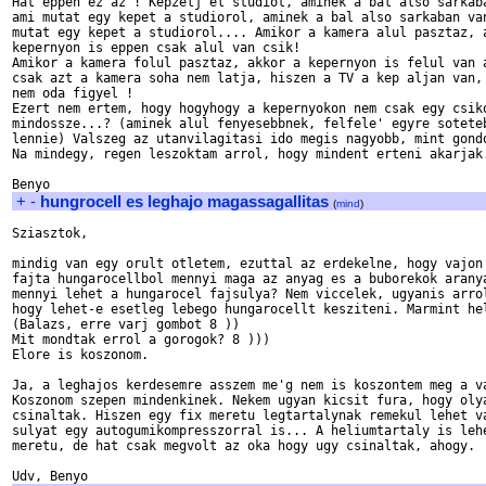
Hat eppen ez az ! Kepzelj el studiot, aminek a bal also sarkaba
ami mutat egy kepet a studiorol, aminek a bal also sarkaban van
mutat egy kepet a studiorol.... Amikor a kamera alul pasztaz, a
kepernyon is eppen csak alul van csik!

Amikor a kamera folul pasztaz, akkor a kepernyon is felul van a
csak azt a kamera soha nem latja, hiszen a TV a kep aljan van, 
nem oda figyel !

Ezert nem ertem, hogy hogyhogy a kepernyokon nem csak egy csiko
mindossze...? (aminek alul fenyesebbnek, felfele' egyre soteteb
lennie) Valszeg az utanvilagitasi ido megis nagyobb, mint gondo
Na mindegy, regen leszoktam arrol, hogy mindent erteni akarjak.
+
-
hungrocell es leghajo magassagallitas
(
mind
)
Sziasztok,

mindig van egy orult otletem, ezuttal az erdekelne, hogy vajon 
fajta hungarocellbol mennyi maga az anyag es a buborekok aranya
mennyi lehet a hungarocel fajsulya? Nem viccelek, ugyanis arrol
hogy lehet-e esetleg lebego hungarocellt kesziteni. Marmint hel
(Balazs, erre varj gombot 8 ))

Mit mondtak errol a gorogok? 8 )))

Elore is koszonom.

Ja, a leghajos kerdesemre asszem me'g nem is koszontem meg a va
Koszonom szepen mindenkinek. Nekem ugyan kicsit fura, hogy olya
csinaltak. Hiszen egy fix meretu legtartalynak remekul lehet va
sulyat egy autogumikompresszorral is... A heliumtartaly is lehe
meretu, de hat csak megvolt az oka hogy ugy csinaltak, ahogy.
