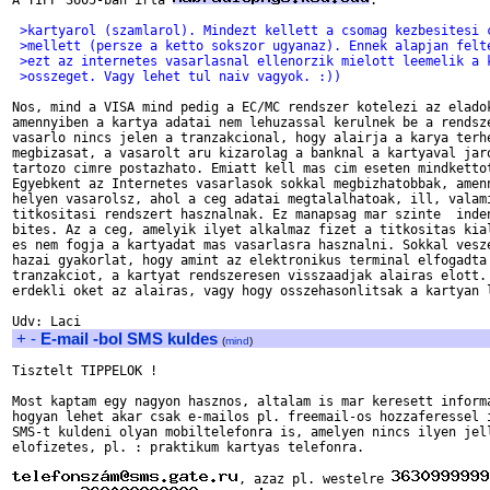
A TIPP 3605-ban irta 
:

 >kartyarol (szamlarol). Mindezt kellett a csomag kezbesitesi 
 >mellett (persze a ketto sokszor ugyanaz). Ennek alapjan felt
 >ezt az internetes vasarlasnal ellenorzik mielott leemelik a 
 >osszeget. Vagy lehet tul naiv vagyok. :))
Nos, mind a VISA mind pedig a EC/MC rendszer kotelezi az eladok
amennyiben a kartya adatai nem lehuzassal kerulnek be a rendsze
vasarlo nincs jelen a tranzakcional, hogy alairja a karya terhe
megbizasat, a vasarolt aru kizarolag a banknal a kartyaval jaro
tartozo cimre postazhato. Emiatt kell mas cim eseten mindkettot
Egyebkent az Internetes vasarlasok sokkal megbizhatobbak, amenn
helyen vasarolsz, ahol a ceg adatai megtalalhatoak, ill, valami
titkositasi rendszert hasznalnak. Ez manapsag mar szinte  inden
bites. Az a ceg, amelyik ilyet alkalmaz fizet a titkositas kial
es nem fogja a kartyadat mas vasarlasra hasznalni. Sokkal vesze
hazai gyakorlat, hogy amint az elektronikus terminal elfogadta 
tranzakciot, a kartyat rendszeresen visszaadjak alairas elott. 
erdekli oket az alairas, vagy hogy osszehasonlitsak a kartyan l
+
-
E-mail -bol SMS kuldes
(
mind
)
Tisztelt TIPPELOK !

Most kaptam egy nagyon hasznos, altalam is mar keresett informa
hogyan lehet akar csak e-mailos pl. freemail-os hozzaferessel i
SMS-t kuldeni olyan mobiltelefonra is, amelyen nincs ilyen jell
elofizetes, pl. : praktikum kartyas telefonra.

, azaz pl. westelre 