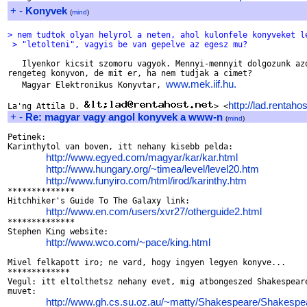
+
-
Konyvek
(
mind
)
> nem tudtok olyan helyrol a neten, ahol kulonfele konyveket l
 > "letolteni", vagyis be van gepelve az egesz mu?
   Ilyenkor kicsit szomoru vagyok. Mennyi-mennyit dolgozunk azo
rengeteg konyvon, de mit er, ha nem tudjak a cimet?

www.mek.iif.hu.
   Magyar Elektronikus Konyvtar, 
http://lad.rentaho
La'ng Attila D. 
> <
+
-
Re: magyar vagy angol konyvek a www-n
(
mind
)
Petinek:

Karinthytol van boven, itt nehany kisebb pelda:

http://www.egyed.com/magyar/kar/kar.html
http://www.hungary.org/~timea/level/level20.htm
http://www.funyiro.com/html/irod/karinthy.htm
**************

Hitchhiker's Guide To The Galaxy link:

http://www.en.com/users/xvr27/otherguide2.html
**************

Stephen King website:

http://www.wco.com/~pace/king.html
Mivel felkapott iro; ne vard, hogy ingyen legyen konyve...

*************

Vegul: itt eltolthetsz nehany evet, mig atbongeszed Shakespeare
muvet:

http://www.gh.cs.su.oz.au/~matty/Shakespeare/Shakespe