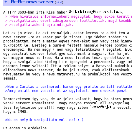
+
-
Re:Re: news szerver
(
mind
)
A TIPP 3603-ban irta Kiss Gabor 
 > >Nem hivatalos informaciokent megsugtak, hogy sokba kerult 
 > >szolgaltatas, ezert ideiglenesen leallitottak, majd kesobb
 > >szolgaltataskent ujrainditjak.
Hat ez jo vicc. Ha ezt csinaljak, akkor keress ra a Net-ten a '
news server'-re es kepsz par jo tippet. Egy idoben tobbet is

probalgattam, mert a matav egyes news-eket nem vagy csak hianyo
tukrozott le. Esetleg a Guru-n feltett hasonlo kerdes pontos ci
eredmenyez. Ha nem megy ( nem vagy feliratkozva ) segitek. Elvi
egy ausztral szerver lehet gyorsabb mint a magyar. Bar ha jol t
van magyar news is free. Ha a news fizetos lesz, gondolkozz el 
hogy a szolgaltatod kielegiti-e igenyedet a penzedert, vagy ink
erdemes lenne valtani? Itt a reklam helye: a Matavnal mukodik e
elfogadhato news szerver, de ha jol tudom, csak elofizetoknek.

news.matav.hu vegy a news.matavnet.hu ha probalkozol nem veszte
semmit.

 >Nem a Caritas a partnered, hanem egy profitorientalt vallalk
 >Amig emiatt nem vesziti el az ugyfeleit, nem erdekuk penzt 
Termeszetesen igy van, de az jelez valamit, hogy ha nincs penze
vacak servert uzemeltetni. Vagy nagyon rosszul all anyagailag (
lesz fejleszetse penz!!!) vagy nagy ivben 
 a vevoit.
hagyni IMHO.

 >Na es melyik szolgaltato volt ez? :-)
Ez engem is erdekelne.
