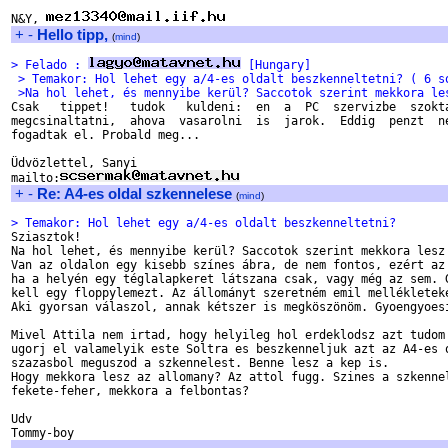
N&Y, 
+
-
Hello tipp,
(
mind
)
> Felado : 
 [Hungary]
 > Temakor: Hol lehet egy a/4-es oldalt beszkenneltetni? ( 6 s
 >Na hol lehet, és mennyibe kerül? Saccotok szerint mekkora le

Csak   tippet!   tudok   kuldeni:  en  a  PC  szervizbe  szokta
megcsinaltatni,  ahova  vasarolni  is  jarok.  Eddig  penzt  ne
fogadtak el. Probald meg...

Üdvözlettel, Sanyi

mailto:
+
-
Re: A4-es oldal szkennelese
(
mind
)
> Temakor: Hol lehet egy a/4-es oldalt beszkenneltetni? 

Sziasztok!

Na hol lehet, és mennyibe kerül? Saccotok szerint mekkora lesz 
Van az oldalon egy kisebb színes ábra, de nem fontos, ezért az 
ha a helyén egy téglalapkeret látszana csak, vagy még az sem. G
kell egy floppylemezt. Az állományt szeretném emil mellékleteké
Aki gyorsan válaszol, annak kétszer is megköszönöm. Gyoengyoesi
Mivel Attila nem irtad, hogy helyileg hol erdeklodsz azt tudom 
ugorj el valamelyik este Soltra es beszkenneljuk azt az A4-es o
szazasbol meguszod a szkennelest. Benne lesz a kep is.

Hogy mekkora lesz az allomany? Az attol fugg. Szines a szkennel
fekete-feher, mekkora a felbontas?

Udv
