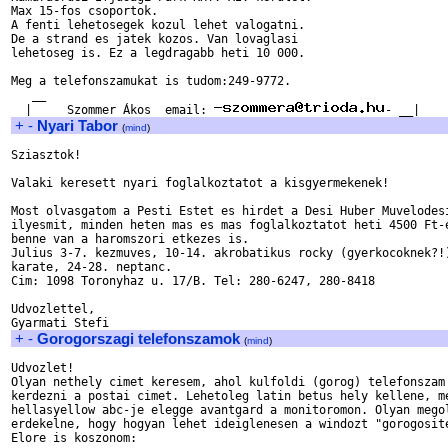
Max 15-fos csoportok.

A fenti lehetosegek kozul lehet valogatni.

De a strand es jatek kozos. Van lovaglasi

lehetoseg is. Ez a legdragabb heti 10 000.

Meg a telefonszamukat is tudom:249-9772.

   __

  |     Szommer Ákos  email: 
+
-
Nyari Tabor
(
mind
)
Sziasztok!

Valaki keresett nyari foglalkoztatot a kisgyermekenek!

Most olvasgatom a Pesti Estet es hirdet a Desi Huber Muvelodesi
ilyesmit, minden heten mas es mas foglalkoztatot heti 4500 Ft-e
benne van a haromszori etkezes is.

Julius 3-7. kezmuves, 10-14. akrobatikus rocky (gyerkocoknek?!)
karate, 24-28. neptanc.

Cim: 1098 Toronyhaz u. 17/B. Tel: 280-6247, 280-8418

Udvozlettel,

+
-
Gorogorszagi telefonszamok
(
mind
)
Udvozlet!

Olyan nethely cimet keresem, ahol kulfoldi (gorog) telefonszam 
kerdezni a postai cimet. Lehetoleg latin betus hely kellene, me
hellasyellow abc-je elegge avantgard a monitoromon. Olyan megol
erdekelne, hogy hogyan lehet ideiglenesen a windozt "gorogosite
Elore is koszonom:
