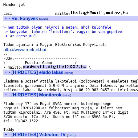
Minden jot

Laci                    mailto:
+
-
Re: konyvek
(
mind
)
> nem tudtok olyan helyrol a neten, ahol kulonfele
 > konyveket lehetne "letolteni", vagyis be van gepelve
 > az egesz mu?
http://www.mek.iif.hu/

-- 

-Udv:-----------------------------

\         Pusztai Gabor          /

/ mailto:
+
-
[HIRDETES] elado lakas
(
mind
)
Eladnam a Jozsef Attila lakotelepi (zoldovezet) 4 emeletes tegl
1.emeleti garzonomat 5,9-6 M iranyaron. Deli fekvesu, parkettas
+
-
[HIRDETES] Monitorok
(
mind
)
Elado egy 17"-os Royal SVGA monior, kulonlegessege 

hogy az 1920x1200-as felbontast meg tudja, e felett nem 

tudtam kiprobalni. Ara 45e. Ft. NEC MultiSync 14"-os digit

SVGA monitor 17e. Ft.  Sunshine 14" mono SVGA 5e.Ft.

tel: 20/342-1522

+
-
[HIRDETES] Videoton TV
(
mind
)