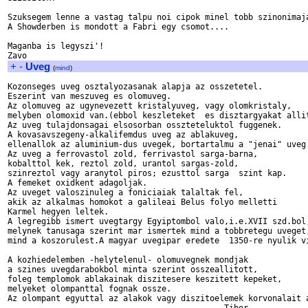
Szuksegem lenne a vastag talpu noi cipok minel tobb szinonimaja
A Showderben is mondott a Fabri egy csomot....

Maganba is legyszi'!

+
-
Uveg
(
mind
)
Kozonseges uveg osztalyozasanak alapja az osszetetel.

Eszerint van meszuveg es olomuveg.

Az olomuveg az ugynevezett kristalyuveg, vagy olomkristaly,

melyben olomoxid van.(ebbol keszleteket  es disztargyakat allit
Az uveg tulajdonsagai elsosorban osszteteluktol fuggenek.

A kovasavszegeny-alkalifemdus uveg az ablakuveg,

ellenallok az aluminium-dus uvegek, bortartalmu a "jenai" uveg.
Az uveg a ferrovastol zold, ferrivastol sarga-barna,

kobalttol kek, reztol zold, urantol sargas-zold, 

szinreztol vagy aranytol piros; ezusttol sarga  szint kap.

A femeket oxidkent adagoljak.

Az uveget valoszinuleg a foniciaiak talaltak fel,

akik az alkalmas homokot a galileai Belus folyo melletti  

Karmel hegyen leltek.

A legregibb ismert uvegtargy Egyiptombol valo,i.e.XVII szd.bol,
melynek tanusaga szerint mar ismertek mind a tobbretegu uveget,
mind a koszorulest.A magyar uvegipar eredete  1350-re nyulik vi
A kozhiedelemben -helytelenul- olomuvegnek mondjak 

a szines uvegdarabokbol minta szerint osszeallitott,

foleg templomok ablakainak diszitesere keszitett kepeket,

melyeket olompanttal fognak ossze.

Az olompant egyuttal az alakok vagy diszitoelemek korvonalait a