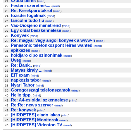
.
szoba berlet
21
(
mind
)
.
Festeni szeretnek...
22
(
mind
)
.
Re: Kerekparutakrol
23
(
mind
)
.
tozsdei fogalmak
24
(
mind
)
.
tancolni tudo fiu
25
(
mind
)
.
Vac-Diosjeno menetrend
26
(
mind
)
.
Egy oldal beszkennelese
27
(
mind
)
.
Konyvek
28
(
mind
)
.
Re: magyar vagy angol konyvek a www-n
29
(
mind
)
.
Panasonic telefonkozpont leiras wanted
30
(
mind
)
.
epitkezes
31
(
mind
)
.
holdjaro cipo szinonimak
32
(
mind
)
.
Uveg
33
(
mind
)
.
Re: Bank..
34
(
mind
)
.
Matyas kiraly ...
35
(
mind
)
.
EIT exam
36
(
mind
)
.
napkozis tabor
37
(
mind
)
.
Nyari Tabor
38
(
mind
)
.
Gorogorszagi telefonszamok
39
(
mind
)
.
Hello tipp,
40
(
mind
)
.
Re: A4-es oldal szkennelese
41
(
mind
)
.
Re:Re: news szerver
42
(
mind
)
.
Re: konyvek
43
(
mind
)
.
[HIRDETES] elado lakas
44
(
mind
)
.
[HIRDETES] Monitorok
45
(
mind
)
.
[HIRDETES] Videoton TV
46
(
mind
)