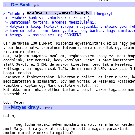
+
-
Re: Bank..
(
mind
)
> Felado : 
 [Hungary]
 > Temakor: bank vs. zokniszar ( 22 sor )
 > Baratommal tortent, erdemes megszivlelni.
 > Helyszin: kozep (kelet) Europa, napjainkban. Elozmenyek: fe
 > haverom betett nemi kemenyvalutat egy bankba, hagy kamatozz
 > bemegy, az osszeg nemileg CSOKKENT.
OTP Beraktam 100 DEM-et (kispenzu egyetemistanak ez is nagy pen
, par honap mulva szeretnem felvenni, erre elkezdtek egy csomo 
kiszamolni elem..

Hat, majdnem magamhoz nyultam, megkerdeztem, hogy ezt most hogy
gondoljak, azt mondtak, hogy komolyan. Azaz; a penz kamatozott 
alatt 3%-ot, ez 3 DM, de amikor kivettem, levontak a kezelesi

koltseget, ami ugyan csak 1.5%, de minimum 3 USD, azaz cca. 5 D
Hoppa, mondom !

Bementem a fiokvezetohoz, kivertam a balhet, az lett a vege, ho
megszuntettem a szamlamat, igy nem vontak le kezelesi koltseget
kamatkent kaptam egy Mars-szeletre valot.. :(

Hat akkor mar inkabb otthon tartom a penzt, akkor legalabb nem 
kevesebb !!

+
-
Matyas kiraly ...
(
mind
)
Halio,

      meg tudna valaki nekem mondani mi volt az a harom kerdes,
amit Matyas kiralyunk allitolag feltett a magyar parasztank,

amikor elment videkre latogatoba?
