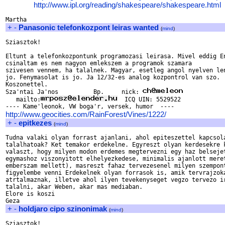
http://www.ipl.org/reading/shakespeare/shakespeare.html
+
-
Panasonic telefonkozpont leiras wanted
(
mind
)
Sziasztok! 

Eltunt a telefonkozpontunk programozasi leirasa. Mivel eddig En
csinaltam es nem nagyon emlekszem a programok szamara 

szivesen vennem, ha talalnek. Magyar, esetleg angol nyelven len
jo. Fenymasolat is jo. Ja 12/32-es analog kozpontrol van szo.

Koszonettel.

Sza'ntai Ja'nos          Bp.     nick: 
   mailto:
  ICQ UIN: 5529522  

http://www.geocities.com/RainForest/Vines/1222/
+
-
epitkezes
(
mind
)
Tudna valaki olyan forrast ajanlani, ahol epiteszettel kapcsola
talalhatoak? Ket temakor erdekelne. Egyreszt olyan kerdesekre k
valaszt, hogy milyen modon erdemes megtervezni egy haz belsejet
egymashoz viszonyitott elhelyezkedese, minimalis ajanlott meret
emberszam mellett), masreszt fahaz tervezesenel milyen szempont
figyelembe venni Erdekelnek olyan forrasok is, amik tervrajzoka
atrtalmaznak, illetve ahol ilyen tevekenyseget vegzo tervezo ir
talalni, akar Weben, akar mas mediaban.

Elore is koszi

+
-
holdjaro cipo szinonimak
(
mind
)
Sziasztok!
