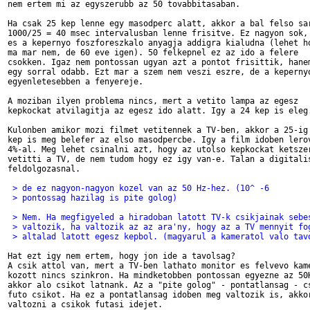
nem ertem mi az egyszerubb az 50 tovabbitasaban.

Ha csak 25 kep lenne egy masodperc alatt, akkor a bal felso sar
1000/25 = 40 msec intervalusban lenne frisitve. Ez nagyon sok,

es a kepernyo foszforeszkalo anyagja addigra kialudna (lehet ho
ma mar nem, de 60 eve igen). 50 felkepnel ez az ido a felere

csokken. Igaz nem pontossan ugyan azt a pontot frisittik, hanem
egy sorral odabb. Ezt mar a szem nem veszi eszre, de a kepernyo
egyenletesebben a fenyereje.

A moziban ilyen problema nincs, mert a vetito lampa az egesz

kepkockat atvilagitja az egesz ido alatt. Igy a 24 kep is eleg.
Kulonben amikor mozi filmet vetitennek a TV-ben, akkor a 25-ig

kep is meg belefer az elso masodpercbe. Igy a film idoben lerov
4%-al. Meg lehet csinalni azt, hogy az utolso kepkockat ketszer
vetitti a TV, de nem tudom hogy ez igy van-e. Talan a digitalis
feldolgozasnal.

 > de ez nagyon-nagyon kozel van az 50 Hz-hez. (10^ -6
 > pontossag hazilag is pite golog)
 > Nem. Ha megfigyeled a hiradoban latott TV-k csikjainak sebe
 > valtozik, ha valtozik az az ara'ny, hogy az a TV mennyit fo
 > altalad latott egesz kepbol. (magyarul a kameratol valo tav
Hat ezt igy nem ertem, hogy jon ide a tavolsag?

A csik attol van, mert a TV-ben lathato monitor es felvevo kame
kozott nincs szinkron. Ha mindketobben pontossan egyezne az 50H
akkor alo csikot latnank. Az a "pite golog" - pontatlansag - cs
futo csikot. Ha ez a pontatlansag idoben meg valtozik is, akkor
valtozni a csikok futasi idejet.
