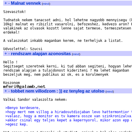
+
-
Malnat vennek
(
mind
)
Szevasztok!

Tudnatok nekem tanacsot adni, hol lehetne nagyobb mennyisegu (k
10kg) malnat es ribizlit vasarolni, befozeshez, kedvezo aron? H
valakinek az olvasok kozott lenne sajat termese, termeszetesen 
erdekel!

A valaszokat inkabb maganban kerem, ne terheljuk a listat.

+
-
rendszam alapjan azonositas
(
mind
)
Hello !

Segitseget szeretnek kerni, ki tud abban segiteni, hogyan lehet
rendszam alapjan a tulajdonost kideriteni ? Ha lehet maganban 

beszeljuk meg, nem publikus az ok, es a korulmenyek 

+
-
tobbet nem villodzom : )) ez tenyleg az utolso
(
mind
)
Valkai Sandor valaszolta nekem:

 >Benyo kerdesere,
 >hogy mert nem villog a hiradosutdiojaban levo hattermontior 
 >valasz, hogy a monitor es tv kamera ossze van szinkronizalva
 >akkor csinal egy teljes kepet a kepernyorol, mikor azon epp 
 >egesz kep.