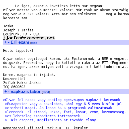
      Ha igaz, akkor a kovetkezo ketto mar megvan:

Milyen messze van a messze? Valasz: Már csak az ökröm szarváig!
Meg van-e a 32? Valasz? Arra mar nem emlekszem ... meg a harmad
kerdesre sem.

Joska

Joseph J Jarfas

+
-
EIT exam
(
mind
)
Hello tippelok!

Olyan ember segitseget kerem, aki Epitomernok, a BME-n vegzett 
dolgozik. Erdekelne, hogy le kellett-e raknia az EIT (Engineer 
es, ha igen, akkor milyen volt a vizsga, mit kell tudni rola...
Kerem, maganba is irjatok.

Koszonettel

Zsilak-Makra Andras

+
-
napkozis tabor
(
mind
)
>Olyan fel napos vagy esetleg egesznapos napkozit keresunk
 >Budapesten vagy a kozeleben, ahol egy 6.5 eves kisfiu jol
 >erezheti magat. Jo lenne ha a programok valtozatosak
 >lennenek  pl strand, uszas, foci, kosar, zene, kezmuvesseg,
 >es lehetoleg szabadteren tortennenek.
 >  Kis csoport, megfizetheto ar tovabbi elony.
Kamaraerdei Ifjusagi Park KHT. XI. kerulet.
