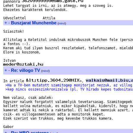
pannonra 
Lehet targyat is irni, az is atmegy, meg a szoveg is.

Ekezetes karakterek kerulendok.

+
-
Buszjarat Munchenbe
(
mind
)
Sziasztok!

Allitolag a Keletitol indulnak mikrobuszok Munchen fele (persze
a fontos :-).

Kerem aki tud ilyen buszrol reszleteket, telefonszamot, mielobb
Elore is koszonom,

+
-
Re: villogo TV
(
mind
)
In article 
>, 
 >Ha a TV-ben mutatott szamitogep monitorjat nezzuk, az villog
 >kep nincs osszeszinkronizalva (pl. TV hirado kepes tudositas
Nem valasz, csak adalek:

Egyszer nalunk forgatott valamelyik tevetarsasag. Szamitogepek 
kellett volna mutatniuk, es mikor kipakoltak, kiderult, hogy ne
kamerat adtak ki nekik a raktarbol. El kellett menniuk azert, a
csik- es villogasmentesen adta a monitorok kepet.

Ezek szerint van trukkos, meg kevesbe trukkos kamera.

+
-
Re: HBO csatorna