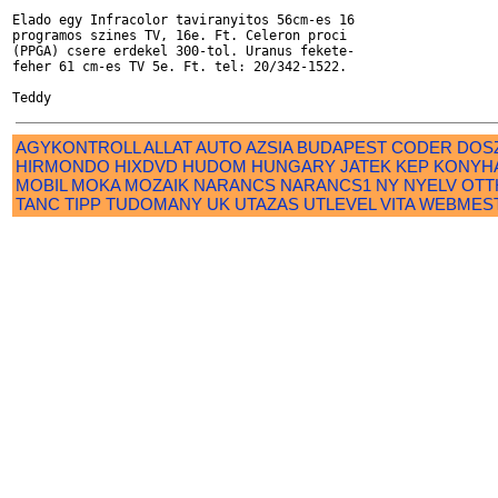
Elado egy Infracolor taviranyitos 56cm-es 16

programos szines TV, 16e. Ft. Celeron proci

(PPGA) csere erdekel 300-tol. Uranus fekete-

feher 61 cm-es TV 5e. Ft. tel: 20/342-1522.

AGYKONTROLL
ALLAT
AUTO
AZSIA
BUDAPEST
CODER
DOS
HIRMONDO
HIXDVD
HUDOM
HUNGARY
JATEK
KEP
KONYH
MOBIL
MOKA
MOZAIK
NARANCS
NARANCS1
NY
NYELV
OTT
TANC
TIPP
TUDOMANY
UK
UTAZAS
UTLEVEL
VITA
WEBMES