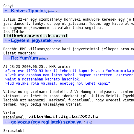
--

+
-
Kedves Tippelok,
(
mind
)
Julius 22-en egy szombathely kornyeki eskuvore keresek egy jo D
jazz-dance-t, funkyt es pop-ot jatszana. Tudom, egy kisse el va
de nagyon megkoszonnem ha valaki tudna segiteni.

+
-
Egyetemi jegyzetek
(
mind
)
Regebbi BME villamos/gepesz kari jegyzeteimtol jelkepes aron me
+
-
Re: YumYum
(
mind
)
 >Ezer eve (1990-93 korul) lehetett kapni Mo.n a YumYum markaj
 >Evek ota azonban nem latom sehol. Nagyon szerettem, ezerszer
 >mint a mostanaban kaphato hasonlok.
 >Tud valaki rola valamit, esetleg hol lehet kapni?
Valoszinuleg vietnami lehetett. A Vi Huong is olyasmi, szinten 
vietnami, es lehet is kapni idonkent (pl. Julius Meinl). Egyebk
legjobb azt megnezni, markatol fuggetlenul, hogy eredeti vietna
termek, vagy pedig valamilyen utanzat.

Viktor

maganlevel: 
+
-
golyozas (egy regi jatek) szabalyai
(
mind
)
Sziasztok!
