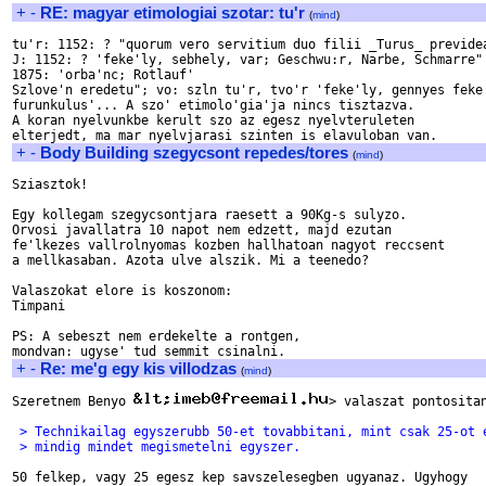
+
-
RE: magyar etimologiai szotar: tu'r
(
mind
)
tu'r: 1152: ? "quorum vero servitium duo filii _Turus_ previdea
J: 1152: ? 'feke'ly, sebhely, var; Geschwu:r, Narbe, Schmarre"

1875: 'orba'nc; Rotlauf'

Szlove'n eredetu"; vo: szln tu'r, tvo'r 'feke'ly, gennyes feke'
furunkulus'... A szo' etimolo'gia'ja nincs tisztazva.

A koran nyelvunkbe kerult szo az egesz nyelvteruleten

+
-
Body Building szegycsont repedes/tores
(
mind
)
Sziasztok!

Egy kollegam szegycsontjara raesett a 90Kg-s sulyzo.

Orvosi javallatra 10 napot nem edzett, majd ezutan

fe'lkezes vallrolnyomas kozben hallhatoan nagyot reccsent 

a mellkasaban. Azota ulve alszik. Mi a teenedo?

Valaszokat elore is koszonom:

Timpani

PS: A sebeszt nem erdekelte a rontgen,

+
-
Re: me'g egy kis villodzas
(
mind
)
Szeretnem Benyo 
> valaszat pontositan
 > Technikailag egyszerubb 50-et tovabbitani, mint csak 25-ot 
 > mindig mindet megismetelni egyszer.
50 felkep, vagy 25 egesz kep savszelesegben ugyanaz. Ugyhogy
