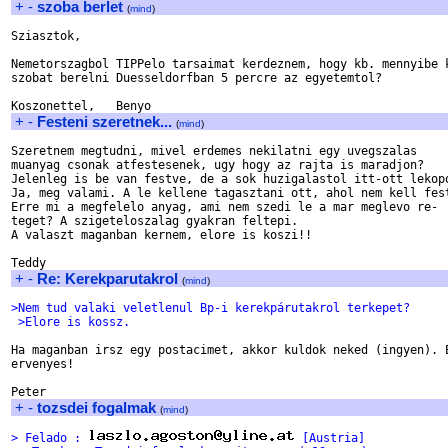
+
-
szoba berlet
(
mind
)
Sziasztok,

Nemetorszagbol TIPPelo tarsaimat kerdeznem, hogy kb. mennyibe k
szobat berelni Duesseldorfban 5 percre az egyetemtol?

+
-
Festeni szeretnek...
(
mind
)
Szeretnem megtudni, mivel erdemes nekilatni egy uvegszalas

muanyag csonak atfestesenek, ugy hogy az rajta is maradjon?

Jelenleg is be van festve, de a sok huzigalastol itt-ott lekopo
Ja, meg valami. A le kellene tagasztani ott, ahol nem kell fest
Erre mi a megfelelo anyag, ami nem szedi le a mar meglevo re-

teget? A szigeteloszalag gyakran feltepi.

A valaszt maganban kernem, elore is koszi!!

+
-
Re: Kerekparutakrol
(
mind
)
>Nem tud valaki veletlenul Bp-i kerekpárutakrol terkepet?
 >Elore is kossz.
Ha maganban irsz egy postacimet, akkor kuldok neked (ingyen). E
ervenyes!

+
-
tozsdei fogalmak
(
mind
)
> Felado : 
 [Austria]