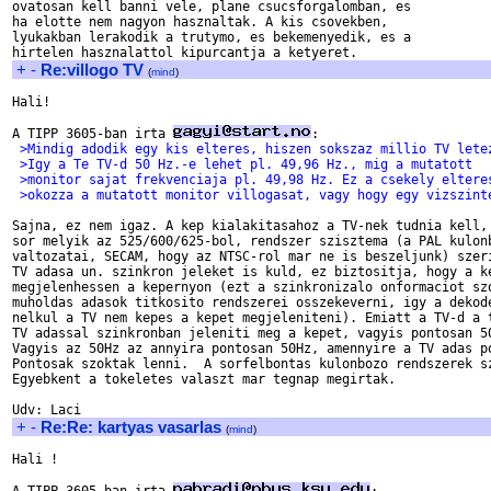
ovatosan kell banni vele, plane csucsforgalomban, es

ha elotte nem nagyon hasznaltak. A kis csovekben, 

lyukakban lerakodik a trutymo, es bekemenyedik, es a

+
-
Re:villogo TV
(
mind
)
Hali!

A TIPP 3605-ban irta 
 >Mindig adodik egy kis elteres, hiszen sokszaz millio TV lete
 >Igy a Te TV-d 50 Hz.-e lehet pl. 49,96 Hz., mig a mutatott
 >monitor sajat frekvenciaja pl. 49,98 Hz. Ez a csekely eltere
 >okozza a mutatott monitor villogasat, vagy hogy egy vizszint
Sajna, ez nem igaz. A kep kialakitasahoz a TV-nek tudnia kell, 
sor melyik az 525/600/625-bol, rendszer szisztema (a PAL kulonb
valtozatai, SECAM, hogy az NTSC-rol mar ne is beszeljunk) szeri
TV adasa un. szinkron jeleket is kuld, ez biztositja, hogy a ke
megjelenhessen a kepernyon (ezt a szinkronizalo onformaciot szo
muholdas adasok titkosito rendszerei osszekeverni, igy a dekode
nelkul a TV nem kepes a kepet megjeleniteni). Emiatt a TV-d a t
TV adassal szinkronban jeleniti meg a kepet, vagyis pontosan 50
Vagyis az 50Hz az annyira pontosan 50Hz, amennyire a TV adas po
Pontosak szoktak lenni.  A sorfelbontas kulonbozo rendszerek sz
Egyebkent a tokeletes valaszt mar tegnap megirtak.

+
-
Re:Re: kartyas vasarlas
(
mind
)
Hali !
