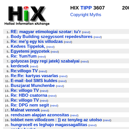
HIX
TIPP
3607
20
Copyright Myths
.
RE: magyar etimologiai szotar: tu'r
1
(
mind
)
.
Body Building szegycsont repedes/tores
2
(
mind
)
.
Re: me'g egy kis villodzas
3
(
mind
)
.
Kedves Tippelok,
4
(
mind
)
.
Egyetemi jegyzetek
5
(
mind
)
.
Re: YumYum
6
(
mind
)
.
golyozas (egy regi jatek) szabalyai
7
(
mind
)
.
kerdesek
8
(
mind
)
.
Re:villogo TV
9
(
mind
)
.
Re:Re: kartyas vasarlas
10
(
mind
)
.
E-mail -bol SMS kuldes
11
(
mind
)
.
Buszjarat Munchenbe
12
(
mind
)
.
Re: villogo TV
13
(
mind
)
.
Re: HBO csatorna
14
(
mind
)
.
Re: villogo TV
15
(
mind
)
.
Re: DPG nem segit
16
(
mind
)
.
Malnat vennek
17
(
mind
)
.
rendszam alapjan azonositas
18
(
mind
)
.
tobbet nem villodzom : )) ez tenyleg az utolso
19
(
mind
)
.
hungrocell es leghajo magassagallitas
20
(
mind
)