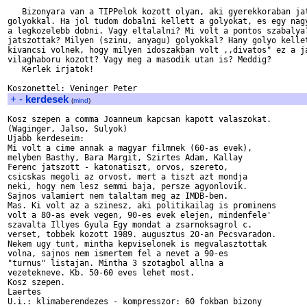
   Bizonyara van a TIPPelok kozott olyan, aki gyerekkoraban jat
golyokkal. Ha jol tudom dobalni kellett a golyokat, es egy nagy
a legkozelebb dobni. Vagy eltalalni? Mi volt a pontos szabalya?
jatszottak? Milyen (szinu, anyagu) golyokkal? Hany golyo kellet
kivancsi volnek, hogy milyen idoszakban volt ,,divatos" ez a ja
vilaghaboru kozott? Vagy meg a masodik utan is? Meddig?

   Kerlek irjatok!

+
-
kerdesek
(
mind
)
Kosz szepen a comma Joanneum kapcsan kapott valaszokat.

(Waginger, Jalso, Sulyok)

Ujabb kerdeseim:

Mi volt a cime annak a magyar filmnek (60-as evek), 

melyben Basthy, Bara Margit, Szirtes Adam, Kallay

Ferenc jatszott - katonatiszt, orvos, szereto, 

csicskas megoli az orvost, mert a tiszt azt mondja 

neki, hogy nem lesz semmi baja, persze agyonlovik.

Sajnos valamiert nem talaltam meg az IMDB-ben.

Mas. Ki volt az a szinesz, aki politikailag is prominens 

volt a 80-as evek vegen, 90-es evek elejen, mindenfele'

szavalta Illyes Gyula Egy mondat a zsarnoksagrol c.

verset, tobbek kozott 1989. augusztus 20-an Pecsvaradon.

Nekem ugy tunt, mintha kepviselonek is megvalasztottak

volna, sajnos nem ismertem fel a nevet a 90-es

"turnus" listajan. Mintha 3 szotagbol allna a 

vezetekneve. Kb. 50-60 eves lehet most.

Kosz szepen.

Laertes

U.i.: klimaberendezes - kompresszor: 60 fokban bizony
