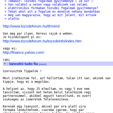
 > Temakor: Tozsdei fogalmak gyujtemenye ( 18 sor )
 > Van valahol a neten vagy valakinek van valami 
 > elektronikus formaban tozsdei fogalmak gyujtemenye? 
 > Tehat ahol ott a fogalom es mondjuk nehany mondatban 
 > meg van magyarazva, hogy az mit jelent, mit ertunk 
 > alatta.
http://www.tozsdeforum.hu/tf/mimi/
Van meg par ilyen. Keress rajuk a weben.

http://www.tozsdeforum.hu/tozsdeinfo/index.htm
http://finance.yahoo.com/
+
-
tancolni tudo fiu
(
mind
)
Szervusztok Tippelok !

Most iratkoztam fel, azt hallottam, talan itt van, akinek van

tippje, hogy mi a megoldas.

A helyzet az, hogy 25 elmultam, es vagy 5 eve nem

tancoltam, viszont ket heten belul talalkozom regi

partnereimmel, akikkel egyutt tancoltunk, es ezert 

szukseges az ismeretek felelevenitese.

Keresek egy leanyzot, akivel par ora alatt ujra

formaba lendulhetnek, cserebe igerem, hogy par
