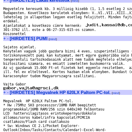
+
-
[HIRDETES] Lakas kerestetik
(
mind
)
Megvetelre keresunk kb. 3 millioig kisebb (1, 1,5 esetleg 2 szo
Budapesten. Kovetlkezo keruletek elonyben: V.,VI.,VII.,XIII.,XI
lehetoleg jo allapotban legyen esetleg felujitott. Minden fajta
erdekel.

Ajanlatokat a kovetkezo címre kernenk:  
301-3762 ill. este a 06-27-315-615-os szamon.

+
-
[HIRDETES] PUMI
(
mind
)
Sajatos ajanlat.

Kenytelen vagyok jobb gazdara bizni 4 eves, szuperintelligens (
torzskonyvezett pumi kan kutyamat, mert egyre gyakoribba valo h
tengerentuli tartozkodasaink alatt nem tudok megfelelo elhelyez
biztositani szamara, es emiatt ismetelten buskomorra valik.

Az uj gazdanak 15.000 Ft-ot fizetek ket egyenlo reszletben,  az
ill. fel ev elteltevel. Kertes hazban elok elonyben. Bundast (e
karacsonykor tudom Magyarorszagra szallitani.

+
-
[HIRDETES] Megvalnek HP 620LX Paltom PC-tol.
(
mind
)
Megvalnek  HP 620LX Paltom PC-tol.

* Hw :75Mhz SH3 processzor/10MB RAM beepitett 

programokkal/16MB RAM/256 szin 640x240 felbontasu 

LCD  hattervilagitasos erintokepernyo/dokkolo 

allomas/soros kabel/infra kapcsolat/PCMCIA 

csatlakozo/Flash card csatlakozo

* Sw: Windows CE 2.1/Pocket Explorer-

Outlook(Inbox/Tasks/Contacts/Calendar)-Excel-Word-
