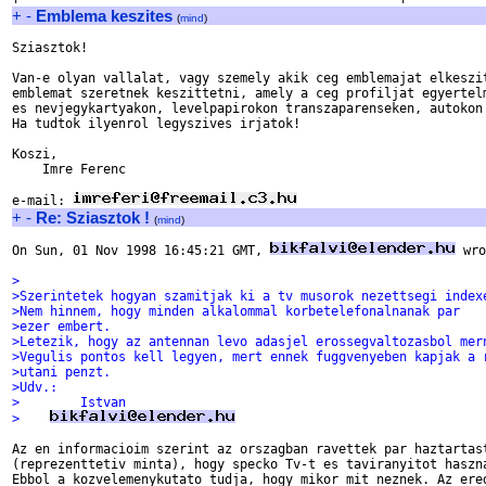
+
-
Emblema keszites
(
mind
)
Sziasztok!

Van-e olyan vallalat, vagy szemely akik ceg emblemajat elkeszit
emblemat szeretnek keszittetni, amely a ceg profiljat egyertelm
es nevjegykartyakon, levelpapirokon transzaparenseken, autokon 
Ha tudtok ilyenrol legyszives irjatok!

Koszi,

    Imre Ferenc

e-mail: 
+
-
Re: Sziasztok !
(
mind
)
On Sun, 01 Nov 1998 16:45:21 GMT, 
 wro
>
>Szerintetek hogyan szamitjak ki a tv musorok nezettsegi index
>Nem hinnem, hogy minden alkalommal korbetelefonalnanak par
>ezer embert.
>Letezik, hogy az antennan levo adasjel erossegvaltozasbol mer
>Vegulis pontos kell legyen, mert ennek fuggvenyeben kapjak a 
>utani penzt.  
>Udv.:
>        Istvan
>    
Az en informacioim szerint az orszagban ravettek par haztartast
(reprezenttetiv minta), hogy specko Tv-t es taviranyitot haszna
Ebbol a kozvelemenykutato tudja, hogy mikor mit neznek. Az ered