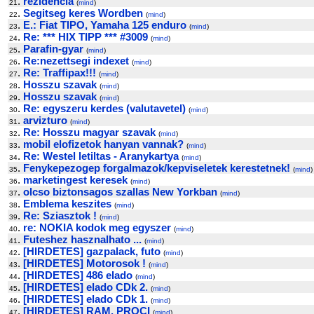
.
rezidencia
21
(
mind
)
.
Segitseg keres Wordben
22
(
mind
)
.
E.: Fiat TIPO, Yamaha 125 enduro
23
(
mind
)
.
Re: *** HIX TIPP *** #3009
24
(
mind
)
.
Parafin-gyar
25
(
mind
)
.
Re:nezettsegi indexet
26
(
mind
)
.
Re: Traffipax!!!
27
(
mind
)
.
Hosszu szavak
28
(
mind
)
.
Hosszu szavak
29
(
mind
)
.
Re: egyszeru kerdes (valutavetel)
30
(
mind
)
.
arvizturo
31
(
mind
)
.
Re: Hosszu magyar szavak
32
(
mind
)
.
mobil elofizetok hanyan vannak?
33
(
mind
)
.
Re: Westel letiltas - Aranykartya
34
(
mind
)
.
Fenykepezogep forgalmazok/kepviseletek kerestetnek!
35
(
mind
)
.
marketingest keresek
36
(
mind
)
.
olcso biztonsagos szallas New Yorkban
37
(
mind
)
.
Emblema keszites
38
(
mind
)
.
Re: Sziasztok !
39
(
mind
)
.
re: NOKIA kodok meg egyszer
40
(
mind
)
.
Futeshez hasznalhato ...
41
(
mind
)
.
[HIRDETES] gazpalack, futo
42
(
mind
)
.
[HIRDETES] Motorosok !
43
(
mind
)
.
[HIRDETES] 486 elado
44
(
mind
)
.
[HIRDETES] elado CDk 2.
45
(
mind
)
.
[HIRDETES] elado CDk 1.
46
(
mind
)
.
[HIRDETES] RAM, PROCI
47
(
mind
)