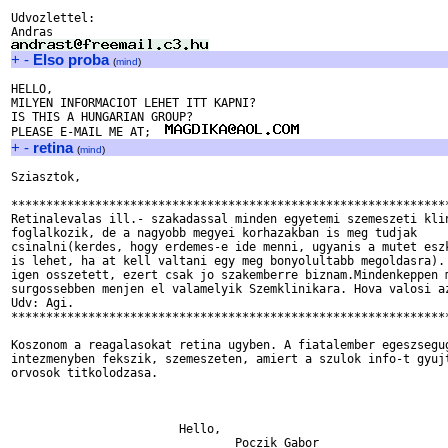
Udvozlettel:

+
-
Elso proba
(
mind
)
HELLO,

MILYEN INFORMACIOT LEHET ITT KAPNI?

IS THIS A HUNGARIAN GROUP?

PLEASE E-MAIL ME AT;  
+
-
retina
(
mind
)
Sziasztok,

***************************************************************
Retinalevalas ill.- szakadassal minden egyetemi szemeszeti klin
foglalkozik, de a nagyobb megyei korhazakban is meg tudjak

csinalni(kerdes, hogy erdemes-e ide menni, ugyanis a mutet eszk
is lehet, ha at kell valtani egy meg bonyolultabb megoldasra). 
igen osszetett, ezert csak jo szakemberre biznam.Mindenkeppen m
surgossebben menjen el valamelyik Szemklinikara. Hova valosi az
Udv: Agi.

***************************************************************
Koszonom a reagalasokat retina ugyben. A fiatalember egeszsegug
intezmenyben fekszik, szemeszeten, amiert a szulok info-t gyujt
orvosok titkolodzasa.

			Hello,

				Poczik Gabor
