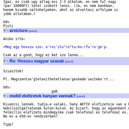
Igaz, ez csak ugy atlag evi 2-3 alkalom, es nem tul nagy 

(par 10000Ft) tetel szokott lenni. (Ja, es nem bankban, 

hanem kisebb valtohelyeken, ahol az atvaltasi arfolyam is 

jobb altalaban.)

Udv

+
-
arvizturo
(
mind
)
Aniko irta:

>Meg egy hosszu szo: a'rvi'ztu"ro"tu:ko:rfu'ro'ge'p.
+
-
Re: Hosszu magyar szavak
(
mind
)
Sziasztok!

Pl. Megszentse'gtelenithetetlense'geskede'seiteke'rt...

Udv:

+
-
mobil elofizetok hanyan vannak?
(
mind
)
Kivancsi lennek, tudja-e valaki, hany AKTIV elofizetoje van a k
mobilszolgaltatonak kulon-kulon. Az kizart, hogy az egyenkent m
felmillio elofizeto mindegyike csak telefonal es telefonal es..
No es a 450-es rendszerben?

Tipp?
