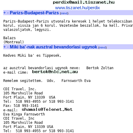
www.tiszanet.hu/perdix
+
-
Parizs-Budapest-Parizs
(
mind
)
Parizs-Budapest-Parizs utvonalra keresek 1 helyet telekocsiban.
korul, vissza jan 6 korul. Vezetesbe beszallok, ha kell. Privat
valaszoljatok, legyszi.

Balazs

+
-
Miki ba'-nak ausztral bevandorlasi ugynok
(
mind
)
Kedves Miki ba' es Tippesek,

az ausztral bevandorlasi ugynok neve:   Bertok Zoltan		

e-mail cime:  
Remelem segitettem.  Udv,   Farnsworth Eva

CDI Travel, Inc.

105 Marshville Road

Fort Plain, NY 13339  USA

Tel:  518 993-4955 or 518 993-3141

Fax: 518 993-3141

e-mail:  
Eva Kinga Farnsworth

CDI Travel, Inc

105 Marshville Road

Fort Plain, NY 13339 USA

Tel:  518 993-4955 or 518 993-3141
