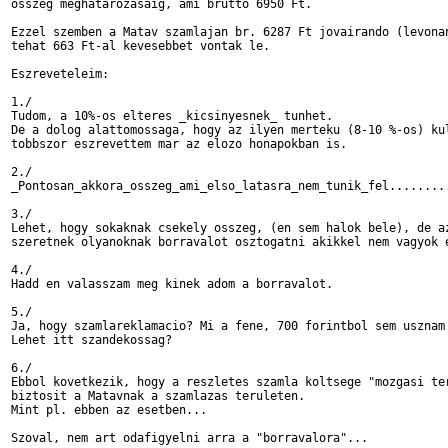
osszeg meghatarozasaig, ami brutto 6950 Ft.

Ezzel szemben a Matav szamlajan br. 6287 Ft jovairando (levonan
tehat 663 Ft-al kevesebbet vontak le.

Eszreveteleim:

1./

Tudom, a 10%-os elteres _kicsinyesnek_ tunhet.

De a dolog alattomossaga, hogy az ilyen merteku (8-10 %-os) kul
tobbszor eszrevettem mar az elozo honapokban is.

2./

_Pontosan_akkora_osszeg_ami_elso_latasra_nem_tunik_fel.........
3./

Lehet, hogy sokaknak csekely osszeg, (en sem halok bele), de az
szeretnek olyanoknak borravalot osztogatni akikkel nem vagyok e
4./

Hadd en valasszam meg kinek adom a borravalot.

5./

Ja, hogy szamlareklamacio? Mi a fene, 700 forintbol sem usznam 
Lehet itt szandekossag?

6./

Ebbol kovetkezik, hogy a reszletes szamla koltsege "mozgasi ter
biztosit a Matavnak a szamlazas teruleten.

Mint pl. ebben az esetben...

Szoval, nem art odafigyelni arra a "borravalora"...
