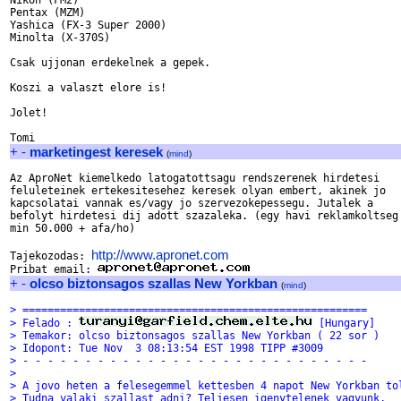
Nikon (FM2)

Pentax (MZM)

Yashica (FX-3 Super 2000)

Minolta (X-370S)

Csak ujjonan erdekelnek a gepek.

Koszi a valaszt elore is!

Jolet!

+
-
marketingest keresek
(
mind
)
Az AproNet kiemelkedo latogatottsagu rendszerenek hirdetesi

feluleteinek ertekesitesehez keresek olyan embert, akinek jo

kapcsolatai vannak es/vagy jo szervezokepessegu. Jutalek a 

befolyt hirdetesi dij adott szazaleka. (egy havi reklamkoltseg 
min 50.000 + afa/ho)

http://www.apronet.com
Tajekozodas: 
Pribat email: 
+
-
olcso biztonsagos szallas New Yorkban
(
mind
)
> =======================================================
> Felado : 
 [Hungary]
> Temakor: olcso biztonsagos szallas New Yorkban ( 22 sor )
> Idopont: Tue Nov  3 08:13:54 EST 1998 TIPP #3009
> - - - - - - - - - - - - - - - - - - - - - - - - - - - -
> 
> A jovo heten a felesegemmel kettesben 4 napot New Yorkban to
> Tudna valaki szallast adni? Teljesen igenytelenek vagyunk,