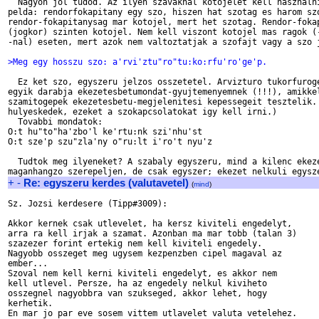
  Nagyon jol tudod. Az ilyen szavaknal kotojelet kell hasznalni
pelda: rendorfokapitany egy szo, hiszen hat szotag es harom szo
rendor-fokapitanysag mar kotojel, mert het szotag. Rendor-fokap
(jogkor) szinten kotojel. Nem kell viszont kotojel mas ragok (-
-nal) eseten, mert azok nem valtoztatjak a szofajt vagy a szo j
>Meg egy hosszu szo: a'rvi'ztu"ro"tu:ko:rfu'ro'ge'p.
  Ez ket szo, egyszeru jelzos osszetetel. Arvizturo tukorfuroge
egyik darabja ekezetesbetumondat-gyujtemenyemnek (!!!), amikkel
szamitogepek ekezetesbetu-megjelenitesi kepessegeit tesztelik. 
hulyeskedek, ezeket a szokapcsolatokat igy kell irni.)

  Tovabbi mondatok:

O:t hu"to"ha'zbo'l ke'rtu:nk szi'nhu'st

O:t sze'p szu"zla'ny o"ru:lt i'ro't nyu'z

  Tudtok meg ilyeneket? A szabaly egyszeru, mind a kilenc ekeze
+
-
Re: egyszeru kerdes (valutavetel)
(
mind
)
Sz. Jozsi kerdesere (Tipp#3009):

Akkor kernek csak utlevelet, ha kersz kiviteli engedelyt,

arra ra kell irjak a szamat. Azonban ma mar tobb (talan 3)

szazezer forint ertekig nem kell kiviteli engedely.

Nagyobb osszeget meg ugysem kezpenzben cipel magaval az 

ember...

Szoval nem kell kerni kiviteli engedelyt, es akkor nem 

kell utlevel. Persze, ha az engedely nelkul kiviheto 

osszegnel nagyobbra van szukseged, akkor lehet, hogy 

kerhetik.

En mar jo par eve sosem vittem utlavelet valuta vetelehez.
