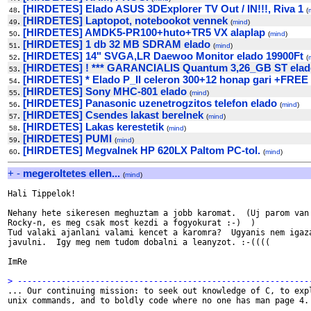
.
[HIRDETES] Elado ASUS 3DExplorer TV Out / IN!!!, Riva 1
48
(
.
[HIRDETES] Laptopot, notebookot vennek
49
(
mind
)
.
[HIRDETES] AMDK5-PR100+huto+TR5 VX alaplap
50
(
mind
)
.
[HIRDETES] 1 db 32 MB SDRAM elado
51
(
mind
)
.
[HIRDETES] 14" SVGA,LR Daewoo Monitor elado 19900Ft
52
(
.
[HIRDETES] ! *** GARANCIALIS Quantum 3,26_GB ST elad
53
.
[HIRDETES] * Elado P_II celeron 300+12 honap gari +FREE
54
.
[HIRDETES] Sony MHC-801 elado
55
(
mind
)
.
[HIRDETES] Panasonic uzenetrogzitos telefon elado
56
(
mind
)
.
[HIRDETES] Csendes lakast berelnek
57
(
mind
)
.
[HIRDETES] Lakas kerestetik
58
(
mind
)
.
[HIRDETES] PUMI
59
(
mind
)
.
[HIRDETES] Megvalnek HP 620LX Paltom PC-tol.
60
(
mind
)
+
-
megeroltetes ellen...
(
mind
)
Hali Tippelok!

Nehany hete sikeresen meghuztam a jobb karomat.  (Uj parom van 
Rocky-n, es meg csak most kezdi a fogyokurat :-)  )

Tud valaki ajanlani valami kencet a karomra?  Ugyanis nem igaza
javulni.  Igy meg nem tudom dobalni a leanyzot. :-((((

ImRe

> ------------------------------------------------------------

... Our continuing mission: to seek out knowledge of C, to expl
unix commands, and to boldly code where no one has man page 4.
