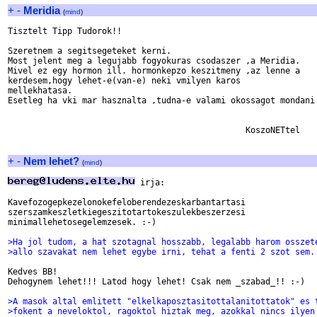
+
-
Meridia
(
mind
)
Tisztelt Tipp Tudorok!!

Szeretnem a segitsegeteket kerni.

Most jelent meg a legujabb fogyokuras csodaszer ,a Meridia.

Mivel ez egy hormon ill. hormonkepzo keszitmeny ,az lenne a 

kerdesem,hogy lehet-e(van-e) neki vmilyen karos

mellekhatasa.

Esetleg ha vki mar hasznalta ,tudna-e valami okossagot mondani 
                                                KoszoNETtel 

+
-
Nem lehet?
(
mind
)
 irja:

Kavefozogepkezelonokefeloberendezeskarbantartasi

szerszamkeszletkiegeszitotartokeszulekbeszerzesi

minimallehetosegelemzesek. :-)

>Ha jol tudom, a hat szotagnal hosszabb, legalabb harom osszet
>allo szavakat nem lehet egybe irni, tehat a fenti 2 szot sem.
Kedves BB!

Dehogynem lehet!!! Latod hogy lehet! Csak nem _szabad_!! :-)

>A masok altal emlitett "elkelkaposztasitottalanitottatok" es 
>fokent a neveloktol, ragoktol hiztak meg, azokkal nincs ilyen