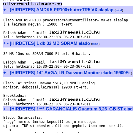
+
-
[HIRDETES] AMDK5-PR100+huto+TR5 VX alaplap
(
mind
)
Elado AMD K5-PR100 processzor+hutoventillator+ VX-es alaplap

( a leirasa megvan ) 15000 Ft-ert.

Balogh Adam   E-mail: 
+
-
[HIRDETES] 1 db 32 MB SDRAM elado
(
mind
)
32 MB 10ns-os SDRAM 7000 Ft-ert. Hibatlan.

Balogh Adam   E-mail: 
+
-
[HIRDETES] 14" SVGA,LR Daewoo Monitor elado 19900Ft
(
Elado 14" szines Daewoo SVGA,LR MPRII analog

monitor, dobozzal,leirassal 19900 Ft-ert.

Erdeklodni:

Balogh Adam   E-mail: 
+
-
[HIRDETES] ! *** GARANCIALIS Quantum 3,26_GB ST elad
Elado, Garancialis,

"nagy" meretu (mihez kepest?) es jo minosegu,

ujszeru, IDE winchester. Otthoni gepbol, (nem ment sokat).

--->
