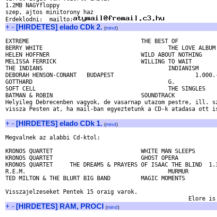
1.2MB NAGYfloppy

szep, ajtos minitorony haz 

Erdeklodni:  mailto:
+
-
[HIRDETES] elado CDk 2.
(
mind
)
EXTREME					THE BEST OF			1.600.-

BERRY WHITE					THE LOVE ALBUM		1.000.-

HELEN HOFFNER				WILD ABOUT NOTHING	1.300.-

MELISSA FERRICK				WILLING TO WAIT		1.300.-

THE INDIANS					INDIANISM			1.300.-

DEBORAH HENSON-CONANT	BUDAPEST			1.000.-

GOTTHARD					G.					1.500.-

SOFT CELL					THE SINGLES			1.500.-

BATMAN & ROBIN				SOUNDTRACK		1.300.-

Helyileg Debrecenben vagyok, de vasarnap utazom pestre, ill. sz
vissza Pesten at, ha mail-ban egyeztetunk a CD-k atadasa ott is
+
-
[HIRDETES] elado CDk 1.
(
mind
)
Megvalnek az alabbi Cd-ktol:

KRONOS QUARTET				WHITE MAN SLEEPS	1.300.-

KRONOS QUARTET				GHOST OPERA 		1.300.-

KRONOS QUARTET	   THE DREAMS & PRAYERS OF ISAAC THE BLIND  1.300.-

R.E.M.						MURMUR				1.300.-

TED MILTON & THE BLURT BIG BAND		MAGIC MOMENTS		  800.-

Visszajelzeseket Pentek 15 oraig varok.

+
-
[HIRDETES] RAM, PROCI
(
mind
)