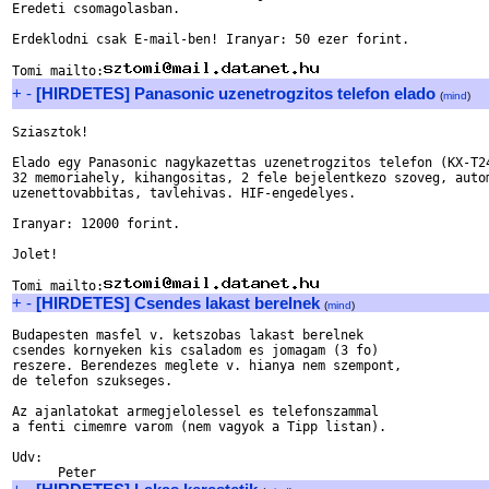
Eredeti csomagolasban.

Erdeklodni csak E-mail-ben! Iranyar: 50 ezer forint.

Tomi mailto:
+
-
[HIRDETES] Panasonic uzenetrogzitos telefon elado
(
mind
)
Sziasztok!

Elado egy Panasonic nagykazettas uzenetrogzitos telefon (KX-T24
32 memoriahely, kihangositas, 2 fele bejelentkezo szoveg, autom
uzenettovabbitas, tavlehivas. HIF-engedelyes.

Iranyar: 12000 forint.

Jolet!

Tomi mailto:
+
-
[HIRDETES] Csendes lakast berelnek
(
mind
)
Budapesten masfel v. ketszobas lakast berelnek

csendes kornyeken kis csaladom es jomagam (3 fo)

reszere. Berendezes meglete v. hianya nem szempont, 

de telefon szukseges.

Az ajanlatokat armegjelolessel es telefonszammal

a fenti cimemre varom (nem vagyok a Tipp listan).

Udv:
