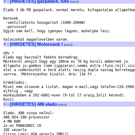
+
-
[HIRDETES] gazpalack, futo
(
mind
)
Elado 3 db PB gazpalack, normal meretu, kifogastalan allapotban
Keresek 

 -ventillatoros hosugarzot (1000-2000W)

 -porszivot

Egyik sem kell, hogy igenyes legyen, muhelybe lesz.

+
-
[HIRDETES] Motorosok !
(
mind
)
Udv !

Elado egy hasznalt fekete bornadrag.

Mereterol annyit hogy egy 180cm es 70 kg koruli embernek jo.

Allapota jo,gombos (nem zippzaras),semmi extra (fuzo,rojt),visz
elol a combresztol a terd alatti reszig dupla vastag borretegge
varrva. (Motorozashoz kivalo). Ara: 13e Ft .

Erdeklodni:

Mivel nem olvasom a listat, magan e-mail,vagy telefon:226-2966-
ejfelig , vagy

munkaidoben a 202-6002-esen (9-tol 17 oraig,Zolit keresd).

+
-
[HIRDETES] 486 elado
(
mind
)
Elado, 486 vinyo nelkul:

486 DX4-100 processzor

4 MB RAM

2x-es PANASONIC CD

IDE vezerlo

Cirrus Logic VGA vezerlo 1MB(2)
