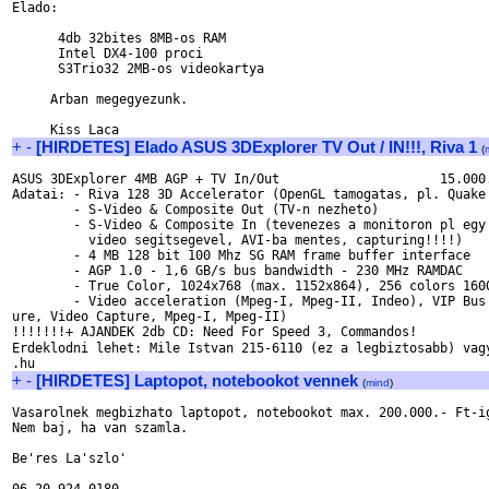
Elado:

      4db 32bites 8MB-os RAM

      Intel DX4-100 proci 

      S3Trio32 2MB-os videokartya

     Arban megegyezunk.

+
-
[HIRDETES] Elado ASUS 3DExplorer TV Out / IN!!!, Riva 1
(
ASUS 3DExplorer 4MB AGP + TV In/Out              	15.000.- Ft

Adatai:	- Riva 128 3D Accelerator (OpenGL tamogatas, pl. Quake 2)

	- S-Video & Composite Out (TV-n nezheto)

        - S-Video & Composite In (tevenezes a monitoron pl egy

	  video segitsegevel, AVI-ba mentes, capturing!!!!)

	- 4 MB 128 bit 100 Mhz SG RAM frame buffer interface

	- AGP 1.0 - 1,6 GB/s bus bandwidth - 230 MHz RAMDAC

	- True Color, 1024x768 (max. 1152x864), 256 colors 1600x1200

	- Video acceleration (Mpeg-I, Mpeg-II, Indeo), VIP Bus Connectors (for TV Capt

ure, Video Capture, Mpeg-I, Mpeg-II)

!!!!!!!+ AJANDEK 2db CD: Need For Speed 3, Commandos! 

Erdeklodni lehet: Mile Istvan 215-6110 (ez a legbiztosabb) vag
+
-
[HIRDETES] Laptopot, notebookot vennek
(
mind
)
Vasarolnek megbizhato laptopot, notebookot max. 200.000.- Ft-ig
Nem baj, ha van szamla.

Be'res La'szlo'
