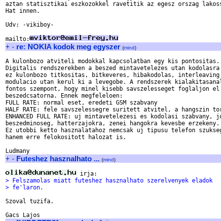
aztan statisztikai eszkozokkel ravetitik az egesz orszag lakoss
Hat innen.

Udv: -vikiboy-

mailto:
+
-
re: NOKIA kodok meg egyszer
(
mind
)
A kulonbozo atviteli modokkal kapcsolatban egy kis pontositas.

Digitalis rendszerekben a beszed mintavetelezes utan kodolasra 
ez kulonbozo titkositas, bitkeveres, hibakodolas, interleaving 
modulacio utan kerul ki a levegobe. A rendszerek kialakitasanal
fontos szempont, hogy minel kisebb savszelesseget foglaljon el 
beszedcsatorna. Ennek megfeleloen:

FULL RATE: normal eset, eredeti GSM szabvany

HALF RATE: fele savszelessegre suritett atvitel, a hangszin tor
ENHANCED FULL RATE: uj mintavetelezesi es kodolasi szabvany, jo
beszedminoseg, hatterzajokra, zenei hangokra kevesbe erzekeny.

Ez utobbi ketto hasznalatahoz nemcsak uj tipusu telefon szukseg
hanem erre felokositott halozat is.

+
-
Futeshez hasznalhato ...
(
mind
)
> Felszamolas miatt futeshez hasznalhato szerelvenyek eladok
> fe'laron.
Szoval tuzifa.
