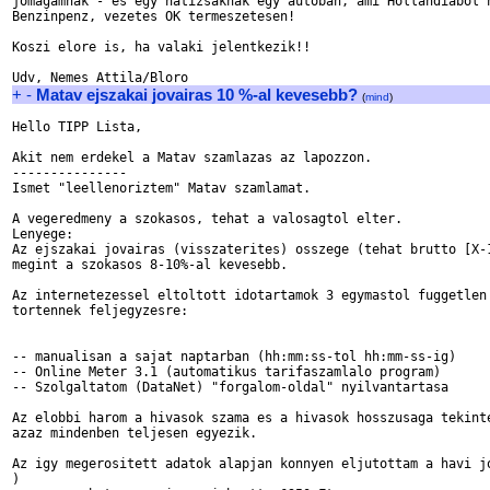
jomagamnak - es egy hatizsaknak egy autoban, ami Hollandiabol h
Benzinpenz, vezetes OK termeszetesen!

Koszi elore is, ha valaki jelentkezik!!

+
-
Matav ejszakai jovairas 10 %-al kevesebb?
(
mind
)
Hello TIPP Lista,

Akit nem erdekel a Matav szamlazas az lapozzon.

---------------

Ismet "leellenoriztem" Matav szamlamat.

A vegeredmeny a szokasos, tehat a valosagtol elter.

Lenyege:

Az ejszakai jovairas (visszaterites) osszege (tehat brutto [X-1
megint a szokasos 8-10%-al kevesebb.

Az internetezessel eltoltott idotartamok 3 egymastol fuggetlen 
tortennek feljegyzesre:

-- manualisan a sajat naptarban (hh:mm:ss-tol hh:mm-ss-ig)

-- Online Meter 3.1 (automatikus tarifaszamlalo program)

-- Szolgaltatom (DataNet) "forgalom-oldal" nyilvantartasa

Az elobbi harom a hivasok szama es a hivasok hosszusaga tekinte
azaz mindenben teljesen egyezik.

Az igy megerositett adatok alapjan konnyen eljutottam a havi jo
)
