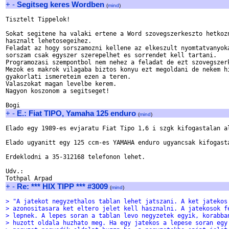
+
-
Segitseg keres Wordben
(
mind
)
Tisztelt Tippelok!

Sokat segitene ha valaki ertene a Word szovegszerkeszto hetkozn
hasznalt lehetosegeihez.

Feladat az hogy sorszamozni kellene az elkeszult nyomtatvanyoka
sorszam csak egyszer szerepelhet es sorrendet kell tartani.

Programozasi szempontbol nem nehez a feladat de ezt szovegszerk
Mezok es makrok vilagaba biztos konyu ezt megoldani de nekem hi
gyakorlati ismereteim ezen a teren.

Valaszokat magan levelbe kerem.

Nagyon koszonom a segitseget!

+
-
E.: Fiat TIPO, Yamaha 125 enduro
(
mind
)
Elado egy 1989-es evjaratu Fiat Tipo 1,6 i szgk kifogastalan al
Elado ugyanitt egy 125 ccm-es YAMAHA enduro ugyancsak kifogasta
Erdeklodni a 35-312168 telefonon lehet.

Udv.:

+
-
Re: *** HIX TIPP *** #3009
(
mind
)
> "A jatekot negyzethalos tablan lehet jatszani. A ket jatekos
> azonositasara ket eltero jelet kell hasznalni. A jatekosok f
> lepnek. A lepes soran a tablan levo negyzetek egyik, korabba
> huzott oldala huzhato meg. Ha egy jatekos a lepese soran egy