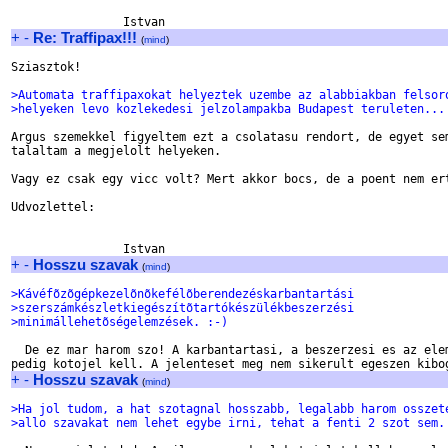
+
-
Re: Traffipax!!!
(
mind
)
Sziasztok!

>Automata traffipaxokat helyeztek uzembe az alabbiakban felsor
>helyeken levo kozlekedesi jelzolampakba Budapest teruleten...
Argus szemekkel figyeltem ezt a csolatasu rendort, de egyet sem
talaltam a megjelolt helyeken.

Vagy ez csak egy vicc volt? Mert akkor bocs, de a poent nem ert
Udvozlettel:

+
-
Hosszu szavak
(
mind
)
>Kávéfõzõgépkezelõnõkefélõberendezéskarbantartási
>szerszámkészletkiegészítõtartókészülékbeszerzési
>minimállehetõségelemzések. :-)
  De ez mar harom szo! A karbantartasi, a beszerzesi es az elem
+
-
Hosszu szavak
(
mind
)
>Ha jol tudom, a hat szotagnal hosszabb, legalabb harom osszet
>allo szavakat nem lehet egybe irni, tehat a fenti 2 szot sem.