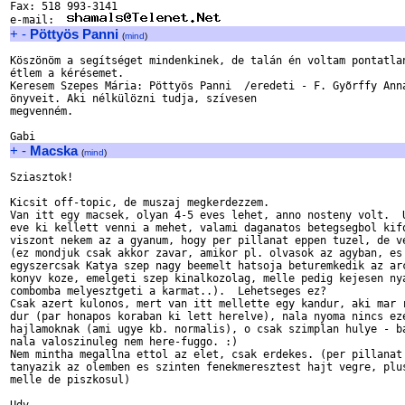
Fax: 518 993-3141

e-mail:  
+
-
Pöttyös Panni
(
mind
)
Köszönöm a segítséget mindenkinek, de talán én voltam pontatlan
étlem a kérésemet.

Keresem Szepes Mária: Pöttyös Panni  /eredeti - F. Gyõrffy Anna
önyveit. Aki nélkülözni tudja, szívesen 

megvenném.  

+
-
Macska
(
mind
)
Sziasztok!

Kicsit off-topic, de muszaj megkerdezzem.

Van itt egy macsek, olyan 4-5 eves lehet, anno nosteny volt.  U
eve ki kellett venni a mehet, valami daganatos betegsegbol kifo
viszont nekem az a gyanum, hogy per pillanat eppen tuzel, de ve
(ez mondjuk csak akkor zavar, amikor pl. olvasok az agyban, es

egyszercsak Katya szep nagy beemelt hatsoja beturemkedik az arc
konyv koze, emelgeti szep kinalkozolag, melle pedig kejesen nya
combomba melyesztgeti a karmat..).  Lehetseges ez?

Csak azert kulonos, mert van itt mellette egy kandur, aki mar r
dur (par honapos koraban ki lett herelve), nala nyoma nincs eze
hajlamoknak (ami ugye kb. normalis), o csak szimplan hulye - ba
nala valoszinuleg nem here-fuggo. :)

Nem mintha megallna ettol az elet, csak erdekes. (per pillanat 
tanyazik az olemben es szinten fenekmeresztest hajt vegre, plus
melle de piszkosul)
