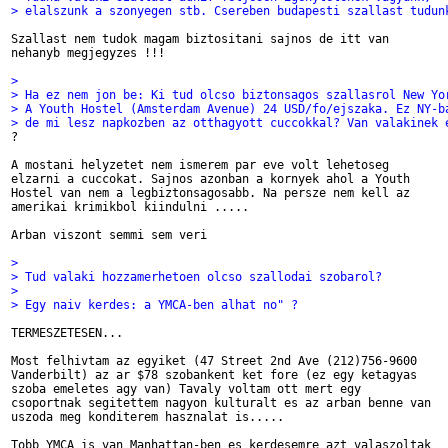
> elalszunk a szonyegen stb. Csereben budapesti szallast tudun
Szallast nem tudok magam biztositani sajnos de itt van

nehanyb megjegyzes !!!

> 
> Ha ez nem jon be: Ki tud olcso biztonsagos szallasrol New Yo
> A Youth Hostel (Amsterdam Avenue) 24 USD/fo/ejszaka. Ez NY-b
> de mi lesz napkozben az otthagyott cuccokkal? Van valakinek 

?

A mostani helyzetet nem ismerem par eve volt lehetoseg

elzarni a cuccokat. Sajnos azonban a kornyek ahol a Youth

Hostel van nem a legbiztonsagosabb. Na persze nem kell az

amerikai krimikbol kiindulni ..... 

Arban viszont semmi sem veri

> 
> Tud valaki hozzamerhetoen olcso szallodai szobarol?
> 
> Egy naiv kerdes: a YMCA-ben alhat no" ?
TERMESZETESEN...

Most felhivtam az egyiket (47 Street 2nd Ave (212)756-9600

Vanderbilt) az ar $78 szobankent ket fore (ez egy ketagyas

szoba emeletes agy van) Tavaly voltam ott mert egy

csoportnak segitettem nagyon kulturalt es az arban benne van

uszoda meg konditerem hasznalat is..... 

Tobb YMCA is van Manhattan-ben es kerdesemre azt valaszoltak
