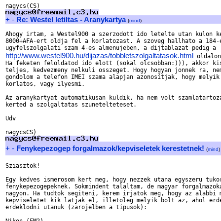
+
-
Re: Westel letiltas - Aranykartya
(
mind
)
Ahogy irtam, a Westel900 a szerzodott ido letelte utan kulon ke
8000+AFA-ert oldja fel a korlatozast. A szoveg hallhato a 184-e
http://www.westel900.hu/dijazas/tobbletszolgaltatasok.html
 oldalon
Ha feketen feloldatod ido elott (sokal olcsobban:))), akkor kis
teljes, kedvezmeny nelkuli osszeget. Hogy hogyan jonnek ra, nem
gondolom a telefon IMEI szama alapjan azonosítjak, hogy melyik 
korlatos, vagy ilyesmi.

Az aranykartyat automatikusan kuldik, ha nem volt szamlatartoza
kerted a szolgaltatas szunetelteteset.

Udv

+
-
Fenykepezogep forgalmazok/kepviseletek kerestetnek!
(
mind
)
Sziasztok!

Egy kedves ismerosom kert meg, hogy nezzek utana egyszeru tukor
fenykepezogepeknek. Sokmindent talaltam, de magyar forgalmazoka
nagyon. Ha tudtok segiteni, kerem irjatok meg, hogy az alabbi m
kepviseletet kik latjak el, illetoleg melyik bolt az, ahol erde
erdeklodni utanuk (zarojelben a tipusok):
