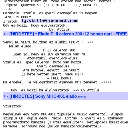
Termeszetesen Hibatlan, tokeletesen bad sector _mentes_!

_Tipusa: Quantum ST (!) 3,26 GB_   II./ UDMA_33

--->

Garancia, szamla, es gyari csomagolas is megvan.

_Ara: 29.000Ft_

Irjatok; 
Udv es koszi, hogy elolvastatok.

+
-
[HIRDETES] * Elado P_II celeron 300+12 honap gari +FREE
Senki NE VEGYE boltban az alabbi CPU-t ! :-))

   Nalam elado:

                    P_II celeron 300.

     Igen jol megy es 1EV garancia van ra.

            Atomstabil overclock-olas.

Szamla es _spec Celeron_ huto van hozza.

                 Gyari csomagolas, 

          Ara hutovel egyutt: 24.500Ft. 

         (2 hete vettem 28ert, vadu uj!)

                      + FREE bonus:

Ha erdekel, Te valogathatsz Ajandek MP3 zeneket :-))))

+
-
[HIRDETES] Sony MHC-801 elado
(
mind
)
Sziasztok!

Megvalnek egy Sony MHC-801 tipusjelu music centertol. Alapok:

szimpla CD, dupla deck, radio. Extrak: 5 gyari es 5 szabadon

programozhato hangzas (3 utas equalizer), ketlepcsos bassz-kiem
karaoke, sorround mod (kulon hangszorokimenettel).
