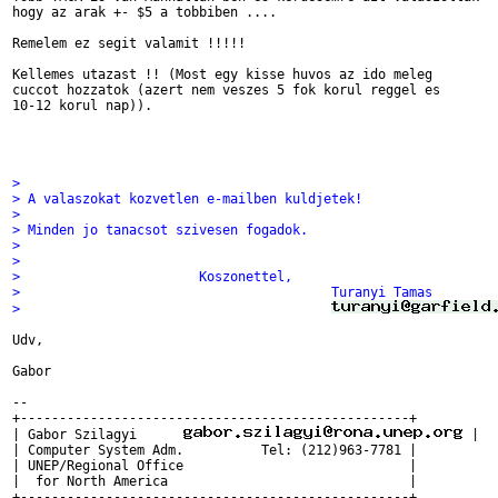
hogy az arak +- $5 a tobbiben ....

Remelem ez segit valamit !!!!!

Kellemes utazast !! (Most egy kisse huvos az ido meleg

cuccot hozzatok (azert nem veszes 5 fok korul reggel es

10-12 korul nap)).

> 
> A valaszokat kozvetlen e-mailben kuldjetek!
> 
> Minden jo tanacsot szivesen fogadok.
> 
> 
>                       Koszonettel,
>                                        Turanyi Tamas
>                                        
Udv,

Gabor

-- 

+--------------------------------------------------+

| Gabor Szilagyi      
 |

| Computer System Adm.          Tel: (212)963-7781 |

| UNEP/Regional Office                             |

|  for North America                               |
