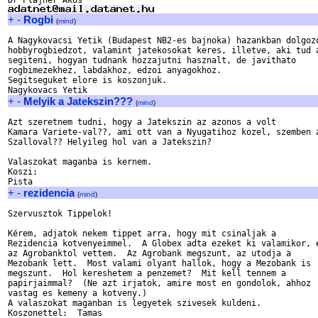
+
-
Rogbi
(
mind
)
A Nagykovacsi Yetik (Budapest NB2-es bajnoka) hazankban dolgozo
hobbyrogbiedzot, valamint jatekosokat keres, illetve, aki tud a
segiteni, hogyan tudnank hozzajutni hasznalt, de javithato

rogbimezekhez, labdakhoz, edzoi anyagokhoz.

Segitseguket elore is koszonjuk.

+
-
Melyik a Jatekszin???
(
mind
)
Azt szeretnem tudni, hogy a Jatekszin az azonos a volt

Kamara Variete-val??, ami ott van a Nyugatihoz kozel, szemben a
Szalloval?? Helyileg hol van a Jatekszin?

Valaszokat maganba is kernem.

Koszi:

+
-
rezidencia
(
mind
)
Szervusztok Tippelok!

Kérem, adjatok nekem tippet arra, hogy mit csinaljak a

Rezidencia kotvenyeimmel.  A Globex adta ezeket ki valamikor, e
az Agrobanktol vettem.  Az Agrobank megszunt, az utodja a

Mezobank lett.  Most valami olyant hallok, hogy a Mezobank is

megszunt.  Hol kereshetem a penzemet?  Mit kell tennem a

papirjaimmal?  (Ne azt irjatok, amire most en gondolok, ahhoz

vastag es kemeny a kotveny.)

A valaszokat maganban is legyetek szivesek kuldeni.
