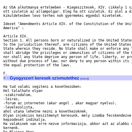
Az USA alkotmanya ertelmeben - Kiegeszitesek, XIV. cikkely 1 sz
ott szuletik az allampolgar. Eleg ha ott szuletik. Ez alol a di
kikuldetesben levo terhes nok gyermekei egyedul kivetelek.

Idezet "Amendments Article XIV. of the Constitution of the Unit
America" :

Article XIV.

Section 1. All persons born or naturalized in the United States
to the jurisdiction thereof, are citizens of the United States 
State wherein they reside. No State shall make or enforce any l
shall abridge the privileges or immunities of citizens of the U
nor shall any State deprive any person of life, liberty, or pro
without due process of law; nor deny to any person within its j
the equal protection of the laws.

+
-
Gyogyszert keresek szivmutethez
(
mind
)
Ha tud valaki segiteni a kovetkezoben:

Hol talalhato olyan 

-szakirodalom, 

-leiras, 

-forum az interneten (akar angol , akar magyar nyelvu),

-levelezolista,

ahol utana lehetne nezni a kovetkezoknek.

Olyan injekcios keszitmenyt keresunk, mely izomba fecskendezve 
kepzodeset indikalja.

Ha valakinek van erre nezve informacioja, akkor azt az alabbi c
kernenk.
