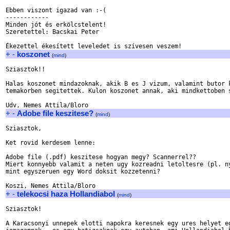
Ebben viszont igazad van :-(

------------

Minden jót és erkölcstelent!

Szeretettel: Bacskai Peter

+
-
koszonet
(
mind
)
Sziasztok!!

Halas koszonet mindazoknak, akik B es J vizum, valamint butor k
temakorben segitettek. Kulon koszonet annak, aki mindkettoben s
+
-
Adobe file keszitese?
(
mind
)
Sziasztok,

Ket rovid kerdesem lenne:

Adobe file (.pdf) keszitese hogyan megy? Scannerrel??

Miert konnyebb valamit a neten ugy kozreadni letoltesre (pl. ny
mint egyszeruen egy Word doksit kozzetenni? 

+
-
telekocsi haza Hollandiabol
(
mind
)
Sziasztok!

A Karacsonyi unnepek elotti napokra keresnek egy ures helyet eg