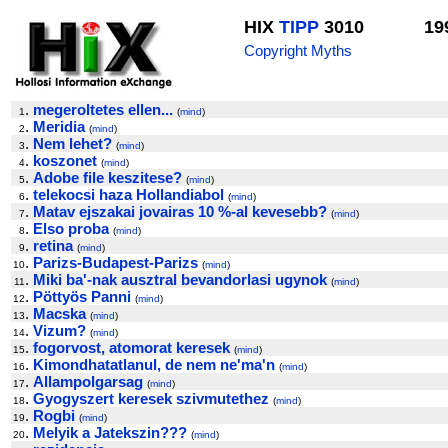
HIX
TIPP
3010
19
Copyright Myths
.
megeroltetes ellen...
1
(
mind
)
.
Meridia
2
(
mind
)
.
Nem lehet?
3
(
mind
)
.
koszonet
4
(
mind
)
.
Adobe file keszitese?
5
(
mind
)
.
telekocsi haza Hollandiabol
6
(
mind
)
.
Matav ejszakai jovairas 10 %-al kevesebb?
7
(
mind
)
.
Elso proba
8
(
mind
)
.
retina
9
(
mind
)
.
Parizs-Budapest-Parizs
10
(
mind
)
.
Miki ba'-nak ausztral bevandorlasi ugynok
11
(
mind
)
.
Pöttyös Panni
12
(
mind
)
.
Macska
13
(
mind
)
.
Vizum?
14
(
mind
)
.
fogorvost, atomorat keresek
15
(
mind
)
.
Kimondhatatlanul, de nem ne'ma'n
16
(
mind
)
.
Allampolgarsag
17
(
mind
)
.
Gyogyszert keresek szivmutethez
18
(
mind
)
.
Rogbi
19
(
mind
)
.
Melyik a Jatekszin???
20
(
mind
)