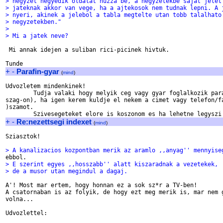
> negyzet negyedik oldalat huzza be, a negyzetekbe sajat jelet
> jateknak akkor van vege, ha a ajtekosok nem tudnak lepni. A 
> nyeri, akinek a jelebol a tabla megtelte utan tobb talalhato
> negyzetekben."
> 
> Mi a jatek neve?
 Mi annak idejen a suliban rici-picinek hivtuk.

+
-
Parafin-gyar
(
mind
)
Udvozletem mindenkinek!

	Tudja valaki hogy melyik ceg vagy gyar foglalkozik parafingyartassal (Magyaror

szag-on), ha igen kerem kuldje el nekem a cimet vagy telefon/fa
)szamot.

+
-
Re:nezettsegi indexet
(
mind
)
Sziasztok!

> A kanalizacios kozpontban merik az aramlo ,,anyag'' mennyise
> E szerint egyes ,,hosszabb'' alatt kiszaradnak a vezetekek,
> de a musor utan megindul a dagaj.
A'! Most mar ertem, hogy honnan ez a sok sz*r a TV-ben!

A csatornaban is az folyik, de hogy ezt meg merik is, mar nem g
volna...

Udvozlettel:
