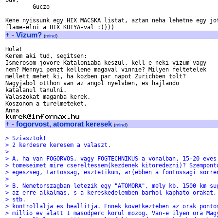
Udv,

	Guczo

Kene nyissunk egy HIX MACSKA listat, aztan neha lehetne egy jot
+
-
Vizum?
(
mind
)
Hola!

Kerem aki tud, segitsen:

Ismerosom jovore Kataloniaba keszul, kell-e neki vizum vagy

nem? Mennyi penzt kellene magaval vinnie? Milyen feltetelek

mellett mehet ki, ha kozben par napot Zurichben tolt?

Nagyjabol otthon van az angol nyelvben, es hajlando

katalanul tanulni.

Valaszokat maganba kerek.

Koszonom a turelmeteket.

+
-
fogorvost, atomorat keresek
(
mind
)
> Sziasztok!
> 2 kerdesre keresem a valaszt.
>
> A. ha van FOGORVOS, vagy FOGTECHNIKUS a vonalban, 15-20 eves
> tomeseimet mire csereltessem(kezdenek kitoredezni)? Szempont
> egeszseg, tartossag, esztetikum, ar(ebben a fontossagi sorre
>
> B. Nemetorszagban letezik egy "ATOMORA", mely kb. 1500 km su
> az erre alkalmas, s a kereskedelemben barhol kaphato orakat,
> stb.
> kontrollalja es beallitja. Ennek kovetkezteben az orak ponto
> millio ev alatt 1 masodperc korul mozog. Van-e ilyen ora Mag