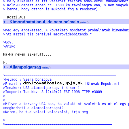
> mely alkalmas az itt vasarolt faliora adas-vetel mukodesehez
> Koln-Budapest eppen cc. 1500 km tavolsagra van, s nem vagyok
> benne, hogy otthon is mukodni fog a rendszer).
+
-
Kimondhatatlanul, de nem ne'ma'n
(
mind
)
>Meg egy erdekesseg. A kovetkezo mondatot probaljatok kimondan
>"Az asztal tiz centivel megrovidebbitendo."
>Udv:
>Aniko
Ha-Ha nekem sikerult....

+
-
Allampolgarsag
(
mind
)
>=======================================================
>Felado : Viera Donicova
>E-mail : 
 [Slovak Republic]
>Temakor: USA alampolgarsag, ( 4 sor )
>Idopont: Tue Nov  3 12:40:21 EST 1998 TIPP #3009
>- - - - - - - - - - - - - - - - - - - - - - - - - - - -
>
>Milyen a torveny USA-ban, ha valaki ot szuletik es ot el egy 
>megkerheti a alampolgarsagot?
>Kerem, ha tud valaki valaszolni, irja meg
>
>=====================================================