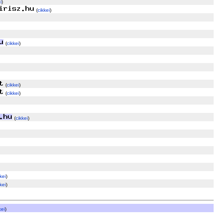
i
)
(
cikkei
)
(
cikkei
)
(
cikkei
)
(
cikkei
)
(
cikkei
)
kei
)
kei
)
kei
)