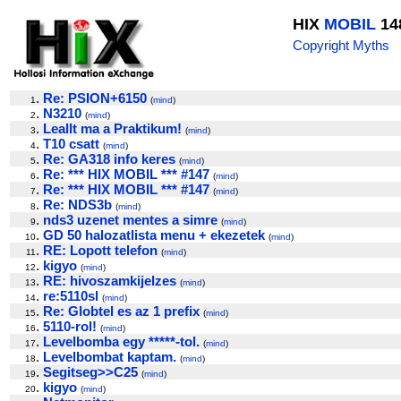
HIX
MOBIL
14
Copyright Myths
.
Re: PSION+6150
1
(
mind
)
.
N3210
2
(
mind
)
.
Leallt ma a Praktikum!
3
(
mind
)
.
T10 csatt
4
(
mind
)
.
Re: GA318 info keres
5
(
mind
)
.
Re: *** HIX MOBIL *** #147
6
(
mind
)
.
Re: *** HIX MOBIL *** #147
7
(
mind
)
.
Re: NDS3b
8
(
mind
)
.
nds3 uzenet mentes a simre
9
(
mind
)
.
GD 50 halozatlista menu + ekezetek
10
(
mind
)
.
RE: Lopott telefon
11
(
mind
)
.
kigyo
12
(
mind
)
.
RE: hivoszamkijelzes
13
(
mind
)
.
re:5110sl
14
(
mind
)
.
Re: Globtel es az 1 prefix
15
(
mind
)
.
5110-rol!
16
(
mind
)
.
Levelbomba egy *****-tol.
17
(
mind
)
.
Levelbombat kaptam.
18
(
mind
)
.
Segitseg>>C25
19
(
mind
)
.
kigyo
20
(
mind
)