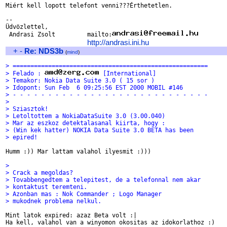
Miért kell lopott telefont venni???Érthetetlen.

-- 

Üdvözlettel,

 Andrasi Zsolt         mailto:
http://andrasi.ini.hu
+
-
Re: NDS3b
(
mind
)
> =======================================================
> Felado : 
 [International]
> Temakor: Nokia Data Suite 3.0 ( 15 sor )
> Idopont: Sun Feb  6 09:25:56 EST 2000 MOBIL #146
> - - - - - - - - - - - - - - - - - - - - - - - - - - - -
> 
> Sziasztok!
> Letoltottem a NokiaDataSuite 3.0 (3.00.040)
> Mar az eszkoz detektalasanal kiirta, hogy :
> (Win kek hatter) NOKIA Data Suite 3.0 BETA has been
> epired!
Humm :)) Mar lattam valahol ilyesmit :)))

> 
> Crack a megoldas?
> Tovabbengedtem a telepitest, de a telefonnal nem akar
> kontaktust teremteni.
> Azonban mas : Nok Commander ; Logo Manager
> mukodnek problema nelkul.
Mint latok expired: azaz Beta volt :|

Ha kell, valahol van a winyomon okositas az idokorlathoz :)
