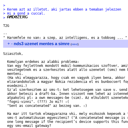
> 
> Kerem azt az illetot, aki jartas ebben a temaban jelezzen
> mi a gond a cuccal.
> 
T2G

-- 

+
-
nds3 uzenet mentes a simre
(
mind
)
Sziasztok,

  Komolyan erdekes az alabbi problema:

  Van egy fejlettnek mondott mobil-kommunikacios szoftver, amit
  vesztegetnek es a szerkesztes alatt allo uzenetet (sms) nem k
  menteni.

  (Ha vki elmagyarazza, hogy csak en vagyok ilyen bena, akkor

  elzarandokolok a magyar Nokia rezidencia el es bunbocsert fog
  esedezni.)

  Sz'al szerkesztem az sms-t; ket lehetosegem van save v. send.
  akkor beteszi a draft-ba. Innen viszont nem lehet az istennek
  atpakolni pl: a own messages-be (sim). Az elkuldott uzeneteke
  "fogni-vinni". (???) Jo mi?! :(

  "Sent as concatenated" az bezzeg van. :)

  Ha mar itt tartok elmagyarazna vki, mely eszkozok kepesek a f
  sms-t automatikusan egyesiteni? ("A concatenated message is r
  one long message if the recipient’s device supports this func
  egy sms-email gateway?
