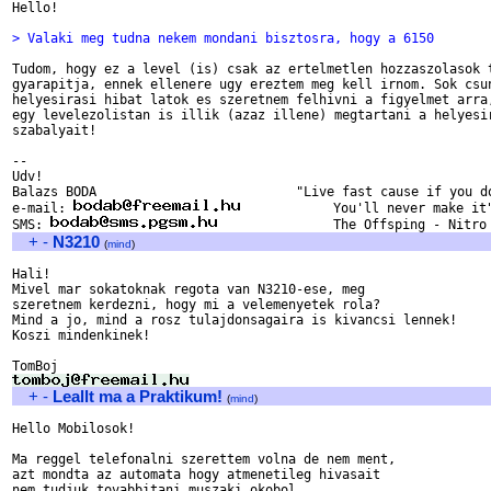
Hello!

> Valaki meg tudna nekem mondani bisztosra, hogy a 6150
Tudom, hogy ez a level (is) csak az ertelmetlen hozzaszolasok t
gyarapitja, ennek ellenere ugy ereztem meg kell irnom. Sok csun
helyesirasi hibat latok es szeretnem felhivni a figyelmet arra,
egy levelezolistan is illik (azaz illene) megtartani a helyesir
szabalyait!

-- 

Udv!

Balazs BODA                          "Live fast cause if you do
e-mail: 
            You'll never make it"
SMS: 
+
-
N3210
(
mind
)
Hali!

Mivel mar sokatoknak regota van N3210-ese, meg

szeretnem kerdezni, hogy mi a velemenyetek rola?

Mind a jo, mind a rosz tulajdonsagaira is kivancsi lennek!

Koszi mindenkinek!

+
-
Leallt ma a Praktikum!
(
mind
)
Hello Mobilosok!

Ma reggel telefonalni szerettem volna de nem ment,

azt mondta az automata hogy atmenetileg hivasait

nem tudjuk tovabbitani muszaki okobol.
