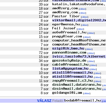
20 sor
(
cikke
39 sor
18 sor
(
cikkei
)
27 sor
(
cikkei
)
12 sor
(
cikkei
)
8 sor
24 sor
(
cikkei
)
15 sor
(
cikkei
)
17 sor
(
cikkei
)
15 sor
(
cikkei
)
6 sor
7 sor
8 sor
(
cikkei
)
72 sor
(
cikkei
)
15 sor
34 sor
(
cikkei
)
8 sor
(
cikkei
)
6 sor
(
cikkei
)
10 sor
(
cikkei
)
6 sor
(
cikkei
)
11 sor
(
cikkei
)
8 sor
(
cik
7 sor
(
cik
8 sor
(
cikkei
)
VÁLASZ
Feladó:
(
cik