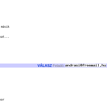
másik

at...

VÁLASZ
Feladó:
or
