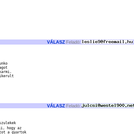
VÁLASZ
Feladó:
nko

got

armi.

kerult

VÁLASZ
Feladó:
zulekek

i, hogy az

ot a gyartok
