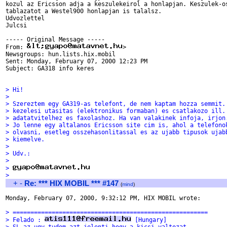
kozul az Ericsson adja a keszulekeirol a honlapjan. Keszulek-os
tablazatot a Westel900 honlapjan is talalsz.

Udvozlettel

Julcsi

----- Original Message -----

From: 
>

Newsgroups: hun.lists.hix.mobil

Sent: Monday, February 07, 2000 12:23 PM

Subject: GA318 info keres

> Hi!
>
> Szereztem egy GA319-as telefont, de nem kaptam hozza semmit.
> kezelesi utasitas (elektronikus formaban) es csatlakozo ill.
> adatatvitelhez es faxolashoz. Ha van valakinek infoja, irjon
> Jo lenne egy altalanos Ericsson site cim is, ahol a telefono
> olvasni, esetleg osszehasonlitassal es az ujabb tipusok ujab
> kiemelve.
>
> Udv.:
>
> 
>
+
-
Re: *** HIX MOBIL *** #147
(
mind
)
Monday, February 07, 2000, 9:32:12 PM, HIX MOBIL wrote:

> =======================================================
> Felado : 
 [Hungary]