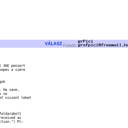
VÁLASZ
Feladó:
 36E penzert

epes a simre

ok

 Ha save,

 se

t viszont lehet

eldarabolt

eceived as

tion.") Pl:
