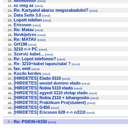
.
Netmonitor
21
(
mind
)
.
ez meg az
22
(
mind
)
.
Re: Kartyatol akarsz megszabadulni?
23
(
mind
)
.
Data Suite 3.0
24
(
mind
)
.
Lopott telefon
25
(
mind
)
.
Ericsson
26
(
mind
)
.
Re: Matav
27
(
mind
)
.
Nevkijelzes
28
(
mind
)
.
Re: MATAV
29
(
mind
)
.
GH198
30
(
mind
)
.
3210 <-> PC
31
(
mind
)
.
Szerviz kabel...
32
(
mind
)
.
Re: Lopot telefonon?
33
(
mind
)
.
Re: 3210+kabel tapasztalat ?
34
(
mind
)
.
fax, emil
35
(
mind
)
.
Kezdo kerdes
36
(
mind
)
.
[HIRDETES] Elado 8110
37
(
mind
)
.
[HIRDETES] westel domino elado
38
(
mind
)
.
[HIRDETES] Nokia 5110 elado
39
(
mind
)
.
[HIRDETES] egyedi 5110 elolap elado
40
(
mind
)
.
[HIRDETES] Nokia 2110 + kihangosito
41
(
mind
)
.
[HIRDETES] Praktikum Pro(student)
42
(
mind
)
.
[HIRDETES] G450
43
(
mind
)
.
[HIRDETES] Ericsson 628 <-> n3110
44
(
mind
)
+
-
Re: PSION+6150
(
mind
)