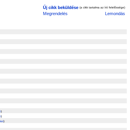
Új cikk beküldése
(a cikk tartalma az író felelõssége)
Megrendelés
Lemondás
i
)
i
)
kei
)