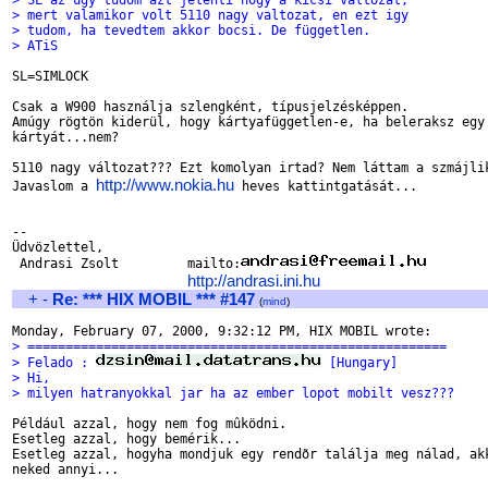
> SL az ugy tudom azt jelenti hogy a kicsi valtozat,
> mert valamikor volt 5110 nagy valtozat, en ezt igy
> tudom, ha tevedtem akkor bocsi. De független.
> ATiS
SL=SIMLOCK

Csak a W900 használja szlengként, típusjelzésképpen.

Amúgy rögtön kiderül, hogy kártyafüggetlen-e, ha beleraksz egy 
kártyát...nem?

5110 nagy változat??? Ezt komolyan irtad? Nem láttam a szmájlik
http://www.nokia.hu
Javaslom a 
 heves kattintgatását...

-- 

Üdvözlettel,

 Andrasi Zsolt         mailto:
http://andrasi.ini.hu
+
-
Re: *** HIX MOBIL *** #147
(
mind
)
> =======================================================
> Felado : 
 [Hungary]
> Hi,
> milyen hatranyokkal jar ha az ember lopot mobilt vesz???
Például azzal, hogy nem fog mûködni.

Esetleg azzal, hogy bemérik...

Esetleg azzal, hogyha mondjuk egy rendõr találja meg nálad, akk
neked annyi...
