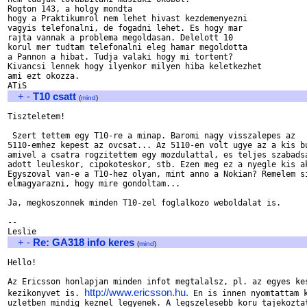
Rogton 143, a holgy mondta

hogy a Praktikumrol nem lehet hivast kezdemenyezni

vagyis telefonalni, de fogadni lehet. Es hogy mar

rajta vannak a problema megoldasan. Delelott 10

korul mer tudtam telefonalni eleg hamar megoldotta

a Pannon a hibat. Tudja valaki hogy mi tortent?

Kivancsi lennek hogy ilyenkor milyen hiba keletkezhet

ami ezt okozza.

+
-
T10 csatt
(
mind
)
Tiszteletem!

 Szert tettem egy T10-re a minap. Baromi nagy visszalepes az

5110-emhez kepest az ovcsat... Az 5110-en volt ugye az a kis bu
amivel a csatra rogzitettem egy mozdulattal, es teljes szabadsa
adott leuleskor, cipokoteskor, stb. Ezen meg ez a nyegle kis ak
Egyszoval van-e a T10-hez olyan, mint anno a Nokian? Remelem si
elmagyarazni, hogy mire gondoltam...

Ja, megkoszonnek minden T10-zel foglalkozo weboldalat is.

-- 

+
-
Re: GA318 info keres
(
mind
)
Hello!

Az Ericsson honlapjan minden infot megtalalsz, pl. az egyes kes
http://www.ericsson.hu.
kezikonyvet is. 
 En is innen nyomtattam k
uzletben mindig keznel legyenek. A legszelesebb koru tajekoztat