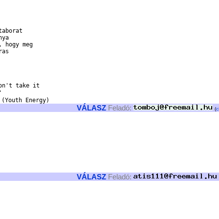
aborat

ya

 hogy meg

as

n't take it



VÁLASZ
Feladó:
(
c
VÁLASZ
Feladó: