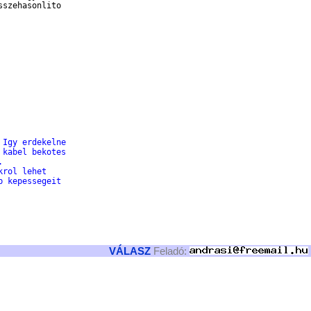
szehasonlito

 Igy erdekelne
 kabel bekotes
.
krol lehet
b kepessegeit
VÁLASZ
Feladó: