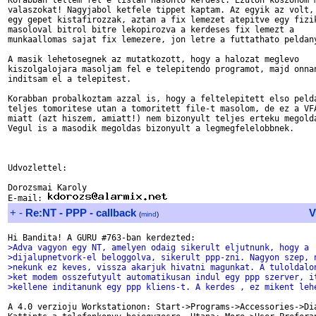
Korabban tettem fel e listan hasonlo kerdest. Ezuton koszonom m
valaszokat! Nagyjabol ketfele tippet kaptam. Az egyik az volt, 
egy gepet kistafirozzak, aztan a fix lemezet atepitve egy fizik
masoloval bitrol bitre lekopirozva a kerdeses fix lemezt a 

munkaallomas sajat fix lemezere, jon letre a futtathato peldany
A masik lehetosegnek az mutatkozott, hogy a halozat meglevo 

kiszolgalojara masoljam fel e telepitendo programot, majd onnan
inditsam el a telepitest.

Korabban probalkoztam azzal is, hogy a feltelepitett elso pelda
teljes tomoritese utan a tomoritett file-t masolom, de ez a VFA
miatt (azt hiszem, amiatt!) nem bizonyult teljes erteku megolda
Vegul is a masodik megoldas bizonyult a legmegfelelobbnek.

Udvozlettel:

Dorozsmai Karoly

E-mail: 
+
-
Re:NT - PPP - callback
V
(
mind
)
>Adva vagyon egy NT, amelyen odaig sikerult eljutnunk, hogy a
>dijalupnetvork-el beloggolva, sikerult ppp-zni. Nagyon szep, 
>nekunk ez keves, vissza akarjuk hivatni magunkat. A tuloldalo
>ket modem osszefutyult automatikusan indul egy ppp szerver, i
>kellene inditanunk egy ppp kliens-t. A kerdes , ez mikent leh
A 4.0 verzioju Workstationon: Start->Programs->Accessories->Dia