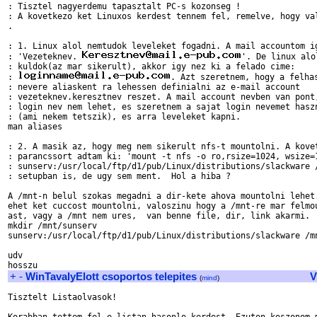
: Tisztel nagyerdemu tapasztalt PC-s kozonseg !

: A kovetkezo ket Linuxos kerdest tennem fel, remelve, hogy val
.

: 1. Linux alol nemtudok leveleket fogadni. A mail accountom ig
: 'Vezeteknev. 
'. De linux alo
: kuldok(az mar sikerult), akkor igy nez ki a felado cime:

: 
. Azt szeretnem, hogy a felhas
: nevere aliaskent ra lehessen definialni az e-mail account

: vezeteknev.keresztnev reszet. A mail account nevben van pont,
: login nev nem lehet, es szeretnem a sajat login nevemet haszn
: (ami nekem tetszik), es arra leveleket kapni.

man aliases

: 2. A masik az, hogy meg nem sikerult nfs-t mountolni. A kovet
: parancssort adtam ki: 'mount -t nfs -o ro,rsize=1024, wsize=1
: sunserv:/usr/local/ftp/d1/pub/Linux/distributions/slackware /
: setupban is, de ugy sem ment.  Hol a hiba ?

A /mnt-n belul szokas megadni a dir-kete ahova mountolni lehet.
ehet ket cuccost mountolni, valoszinu hogy a /mnt-re mar felmou
ast, vagy a /mnt nem ures,  van benne file, dir, link akarmi.

mkdir /mnt/sunserv

sunserv:/usr/local/ftp/d1/pub/Linux/distributions/slackware /mn
udv

+
-
WinTavalyElott csoportos telepites
V
(
mind
)
Tisztelt Listaolvasok!
