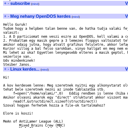
+
-
subscribe
V
(
mind
)
+
-
Meg nehany OpenDOS kerdes
V
(
mind
)
Hello Guruk!

Tudom hogy a helpben talan benne van, de hatha tudja valaki fej
valaszt:

1. A D particiomat nem veszi eszre az OpenDOS, kell valami a co
2. Probaltam egy masik gepre a 3 lemezes floppys valtozatot tel
amikor odaig jutna, hogy atvalt grafikus feluletre, akkor lefag
Kurzor villog a bal felso sarokban, vinyo hallgat en meg nem er
Mi lehet az oka? Egyetlen lenyegesebb elteres a masik geptol, h
vezerloje van.

Udv mindenkinek!

+
-
Linux kerdes...
V
(
mind
)
Hi!

A kov kerdesem lenne: Meg szeretnek nyitni egy alkonyvtarat olv
tehat bele szeretnek nezni az inode tablazatba stb.

     f=open("/home/valami/",0)   Eddig rendben is lenne (hiba n
Amikor olvasni akarok egy "direct" strukturat akkor viszont mar
     read(f,&structdirect,sizeof(structdirect))

Szoval hogyan ferhetek hozza a file-ok tartalmahoz?

Elore is koszi!

MeAn of AntiLamer League (ALL)

        Mixed Brains Crew (MBC)
