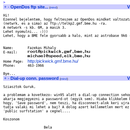
>
+
-
OpenDos ftp site...
V
(
mind
)
Hi!

Ezennel bejelentem, hogy felteszem az OpenDos mindket valtozata
(netwrk, es a sima) az ftp://telkp2.gmf.bme.hu -ra.

A network -s kb. 6M, a masik 3.

Lehet nyomulni... :)))

Lehet, hogy a BME fele gyorsabb a halo, mint az astrobase 9k6 -
Name:       Fazekas Mihaly         

E-mail:     
http:/pickwick.gmf.bme.hu/
Home Page:  
Phone:	    463-1966

+
-
Dial-up conn. password
V
(
mind
)
Sziasztok Guruk,

a problemam a kovetkezo: win95 alatt a dial-up connection sehog
akarja megjegyezni a password-ot (egyik sem). Hiaba klikkelem b
hogy, 'Save password', nem teszi, ha disconnect-alok keri ujra.
tudja valaki mi lehet a baj? A dolog azert kellemetlen mert ez 
'public surfstation' a cegnel....

Koszonom

                    Bela
