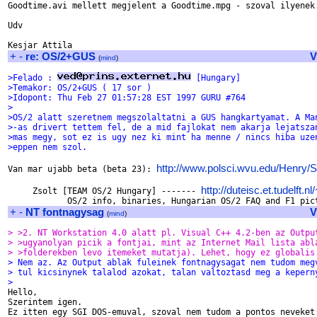
Goodtime.avi mellett megjelent a Goodtime.mpg - szoval ilyenek.
Udv

+
-
re: OS/2+GUS
V
(
mind
)
>Felado : 
 [Hungary]
>Temakor: OS/2+GUS ( 17 sor )
>Idopont: Thu Feb 27 01:57:28 EST 1997 GURU #764
>
>OS/2 alatt szeretnem megszolaltatni a GUS hangkartyamat. A Ma
>-as drivert tettem fel, de a mid fajlokat nem akarja lejatsza
>mas megy, sot ez is ugy nez ki mint ha menne / nincs hiba uze
>eppen nem szol.
http://www.polsci.wvu.edu/Henry/
Van mar ujabb beta (beta 23): 
http://duteisc.et.tudelft.nl
     Zsolt [TEAM OS/2 Hungary] ------- 
+
-
NT fontnagysag
V
(
mind
)
> >2. NT Workstation 4.0 alatt pl. Visual C++ 4.2-ben az Outpu
> >ugyanolyan picik a fontjai, mint az Internet Mail lista abl
> >folderekben levo itemeket mutatja). Lehet, hogy ez globalis
> Nem az. Az Output ablak fuleinek fontnagysagat nem tudom meg
> tul kicsinynek talalod azokat, talan valtoztasd meg a kepern
> 

Hello,

Szerintem igen.

Ez itten egy SGI DOS-emuval, szoval nem tudom a pontos neveket: