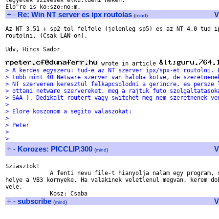
legyetek szivesek elku:ldeni neken.

+
-
Re: Win NT server es ipx routolas
V
(
mind
)
Az NT 3.51 + sp2 tol felfele (jelenleg sp5) es az NT 4.0 tud ip
routolni. (Csak LAN-on).

Udv, Hincs Sador

 wrote in article 
> A kerdes egyszeru: tud-e az NT szerver ipx/spx-et routolni. 
> tobb mint 40 Netware szerver van haloba kotve, de szeretnene
> NT szerveren keresztul felkapcsolodni a gerincre, es persze 
> ottani netware szervereket, meg a rajtuk futo szolgaltatasok
> SAA ). Dedikalt routert vagy switchet meg nem szeretnenek ve
> 
> Elore koszonom a segito valaszokat:
> 
> Peter
> 
>
+
-
Korozes: PICCLIP.300
V
(
mind
)
Sziasztok! 

             A fenti nevu file-t hianyolja nalam egy program, s
helye a VB3 kornyeke. Ha valakinek veletlenul megvan, kerem dob
vele.

+
-
subscribe
V
(
mind
)