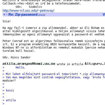
Kattints a telefonkonyv bejegyzesre. Utana: More->User Preferan
Callback->Yes->Edit es ird be a telefonszamodat.

http://www-rcf.usc.edu/~petrovay/
+
-
Re: Zip-password
V
(
mind
)
Szia!

Ha egy fajl-t ismersz a zip allomanybol, akkor az Eli Biham es 
altal kidolgozott algoritmussal a teljes allomanyt vissza lehet
(Amennyiben az egesz allomanyt ugyanazzal a password-el vedtek 
Peter Conrad ezt az algoritmus felhasznalva remek visszafejto p
irt. Ez a program eredetileg UNIX kornyezetbe keszult, de a nap
Windows NT-re is atforditottam es remekul mukodik (persze nehan
turelem kell hozza).  

Udv, Hincs Sandor

 wrote in article 
> 	Hello,
> 
> Mit lehet elfelejtett password-el tomoritett *.zip allomanny
> Van mas megoldas mint szotrak vegeigfuttatasa, vagy 'brute f
> 
> 
> koszi
> 
> 
> attila
> 