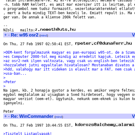
 Talan Intranetware-re. Az NT-re attelepitett Netware lassabb l
-n, tobb RAM kellett, es amit mar ezerszer itt is leirtam, pl e
o programbol nem tudsz formazott, vezerlokarakterekkel ellatott
, mert a buta mindig TEXT-ben kezeli le. Emiatt repult is. Ma c
ger van. De annak a kliense 200k felett van.

-- 

NZoli   mailto:
+
-
Re: w95 osr2
V
(
mind
)
On Thu, 27 Feb 1997 02:50:41 EST, 
 
>OEM-kent forgalmazunk magyar es pan-europai w95-ot, de a Szam
>es Computer 2000-tol meg mindig az eredetit kapjuk. Letezik e
>az osr2-nek ilyen valtozata, vagy csak us-english-ben letezik
>hozzalehet jutni egyaltalan hivatalosan? Mostanaban divatos a
>hdd, valahogy mar itt videken is elavult mar a FAT, nem csak 
>usa-ban...
>
>Peter
>

Na igen, kb. 2 honapja gyotor a kerdes, es amikor vegre feltesz
egybol megtalalom az ujsagban a Sved hirdeteset, hogy vegyen os
magyar verziot (oem-et). Ugytunik, nekunk oem-eknek is kulon ke
igenyelni.

+
-
Re: WinCommander
V
(
mind
)
On Thu, 27 Feb 1997 10:44:55 EST, 
>Tisztelt Listaolvasok!