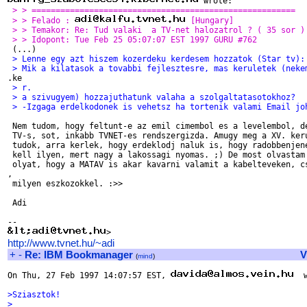
 > > =======================================================
 > > Felado : 
 [Hungary]
 > > Temakor: Re: Tud valaki  a TV-net halozatrol ? ( 35 sor )
 > > Idopont: Tue Feb 25 05:07:07 EST 1997 GURU #762
 > Lenne egy azt hiszem kozerdeku kerdesem hozzatok (Star tv):
 > Mik a kilatasok a tovabbi fejlesztesre, mas keruletek (neke
 > r.
 > a szivugyem) hozzajuthatunk valaha a szolgaltatasotokhoz?
 > -Izgaga erdelkodonek is vehetsz ha tortenik valami Email jo
 Nem tudom, hogy feltunt-e az emil cimembol es a levelembol, de
 TV-s, sot, inkabb TVNET-es rendszergizda. Amugy meg a XV. keru
 tudok, arra kerlek, hogy erdeklodj naluk is, hogy radobbenjene
 kell ilyen, mert nagy a lakossagi nyomas. ;) De most olvastam 
 olyat, hogy a MATAV is akar kavarni valamit a kabelteveken, cs
,

 milyen eszkozokkel. :>>

 Adi

http://www.tvnet.hu/~adi
+
-
Re: IBM Bookmanager
V
(
mind
)
On Thu, 27 Feb 1997 14:07:57 EST, 
  w
>Sziasztok!
>