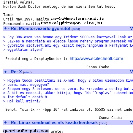
irattal volna).

Norton Disk Doctor esetleg, de mar szerintem tul keso.

Tamas

Until May,1997: mailto:
Permanent: mailto:
+
-
Re: Monitorvezerlo gyorsito!
V
(
mind
)
> Egy 386-osom van benne egy Trident 9000-es kartyaval.Csak az
> 512-es a memoriaja es elegge lassu nehany program.Keresek va
> gyorsito szofvert,ami egy kicsit megtuningolna a kartyamat!L
> egyaltalan ilyen?
http://www.scitechsoft.com/
 Probald meg a DisplayDoctor-t: 
+
-
Re: X
V
(
mind
)
> Hogyan tudom beallitani az X-nek, hogy 8 bites uzemmodon kiv
> barmi mast megegyen?
> Szepen megy 8 bitesen, de ez zero. Ha kiszedem a config-bol 
> 8 bit-es modokat, akkor kiirja, hogy 'No "Display" subsectio
> for default depth 8'
> Hol kell atirni?
 Sehol. "startx -- -bpp 16" -al inditva pl. 65535 szinnel indul
+
-
Re: Linux sendmail es nfs kezdo kerdesek
V
(
mind
)
 wrote:
