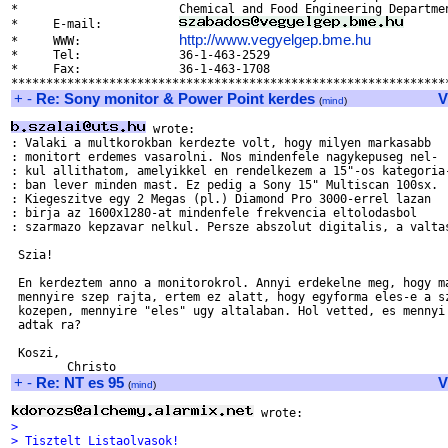
*                       Chemical and Food Engineering Departmen
*     E-mail:           
      
http://www.vegyelgep.bme.hu
*     WWW:              
           
*     Tel:              36-1-463-2529                          
*     Fax:              36-1-463-1708                          
+
-
Re: Sony monitor & Power Point kerdes
V
(
mind
)
 wrote:

: Valaki a multkorokban kerdezte volt, hogy milyen markasabb

: monitort erdemes vasarolni. Nos mindenfele nagykepuseg nel-

: kul allithatom, amelyikkel en rendelkezem a 15"-os kategoria-
: ban lever minden mast. Ez pedig a Sony 15" Multiscan 100sx.

: Kiegeszitve egy 2 Megas (pl.) Diamond Pro 3000-errel lazan

: birja az 1600x1280-at mindenfele frekvencia eltolodasbol

: szarmazo kepzavar nelkul. Persze abszolut digitalis, a valtas
 Szia!

 En kerdeztem anno a monitorokrol. Annyi erdekelne meg, hogy ma
 mennyire szep rajta, ertem ez alatt, hogy egyforma eles-e a sz
 kozepen, mennyire "eles" ugy altalaban. Hol vetted, es mennyi 
 adtak ra?

 Koszi,

+
-
Re: NT es 95
V
(
mind
)
> 
> Tisztelt Listaolvasok!