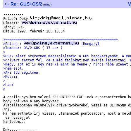
+
-
Re : GUS+OS/2
V
(
mind
)
----------

Feladó: Doky 
>

Címzett: 
Tárgy: GUS

Dátum: 1997. február 28. 10:54

>=======================================================
>Felado : 
 [Hungary]
>Temakor: OS/2+GUS ( 17 sor )
>
>OS/2 alatt szeretnem megszolaltatni a GUS hangkartyamat. A Ma
>drivert tettem fel, de a mid fajlokat nem akarja lejatszani. 
>megy, sot ez is ugy nez ki mint ha menne / nincs hiba uzenet 
>nem szol.
>Aki tud segitsen.
>Koszi:
>
>Laci
>
A config.sys-ben valami ???LOAD????.EXE -nek a parametereben be
hogy hol van a GUS konyvtar.

Alapallapotban valamelyik drive gyokerebol veszi az ULTRASND di
rni.

Ha nem ertheto irj vissza, utananezek pontosabban, most a meloh
 vinnyavajjal 

kinlodom...
