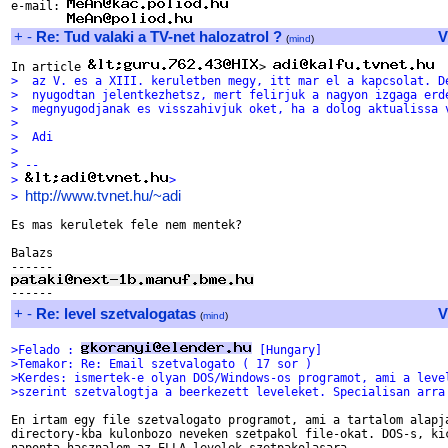
e-mail: 
+
-
Re: Tud valaki a TV-net halozatrol ?
V
(
mind
)
In article 
> 
>  az V. es a XIII. keruletben megy, itt mar el a kapcsolat. D
>  nyugodtan jelentkezhetsz, mert felirjuk a nagyon izgaga erd
>  megnyugodjanak es visszahivjuk oket, ha a dolog aktualissa 
> 
>  Adi
> 
> --
> 
>
http://www.tvnet.hu/~adi
> 
Es mas keruletek fele nem mentek?

Balazs

+
-
Re: level szetvalogatas
V
(
mind
)
>Felado : 
 [Hungary]
>Temakor: Re: Email szetvalogato ( 17 sor )
>Kerdes: ismertek-e olyan DOS/Windows-os programot, ami a leve
>szerint szetvalogtja a beerkezett leveleket. Specialisan arra
En irtam egy file szetvalogato programot, ami a tartalom alapja
directory-kba kulonbozo neveken szetpakol file-okat. DOS-s, kic