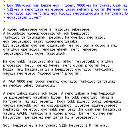
> 
> Egy 386-osom van benne egy Trident 9000-es kartyaval.Csak az
> 512-es a memoriaja es elegge lassu nehany program.Keresek va
> gyorsito szofvert,ami egy kicsit megtuningolna a kartyamat!L
> egyaltalan ilyen?
> 
A video sebessege ugye a rajzolas sebessege.

A kulonbozo videoprocesszorok sok beepitett

funkciot tartalmaznak, peldaul hardverbol megrajzol

egy teglalapot sajat videomemoriajaba.

Ezt altalaban gyorsan csinaljak, es jol jon a dolog a mai

grafikus operacios rendszereknek, mert rengeteg

teglalapot kell ugye rajzolniuk.

Ha gyorsabb rajzolast akarsz, akkor fejlettebb grafikus

processzor kell, de ez keves, mert olyan program kell

hozza, ami hasznalja is a beepitett gyorsito funkciokat,

vagyis megfelelo "videodriver" program.

A TVGA 9000 nem tudom mennyi gyorsito funkciot tartalmaz,

es meddig lehet tuningolni.

A memoriahoz nincs sok koze. A memoriaban a kep kepzodik

le pixelenkent valahany biten. Ha tobb memoriat raksz a

kartyadra, az azt jelenti, hogy tobb pixelt tudsz lekepezni,

vagyis nagyobb sor es oszlopszamot, illetve szinmelyseget

kaphatsz, de ettol gyorsabb nem lesz (ha csak nem hasznalja

valami CACHE funkciora a video proci, bar errol meg nem

hallottam, persze ez nem zarja ki a letezeset.).

Sot, kepzeld el a kartyadat 512k helyett 1 M ram-mal.
