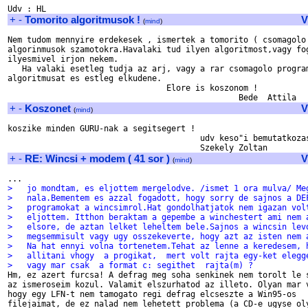
+
-
Tomorito algoritmusok !
V
(
mind
)
Nem tudom mennyire erdekesek , ismertek a tomorito ( csomagolo 
algorinmusok szamotokra.Havalaki tud ilyen algoritmost,vagy fog
ilyesmivel irjon nekem.

   Ha valaki esetleg tudja az arj, vagy a rar csomagolo program
algoritmusat es estleg elkudene.

                                 Elore is koszonom !

+
-
Koszonet
V
(
mind
)
koszike minden GURU-nak a segitsegert !

					udv keso"i bemutatkozassal:

+
-
RE: Wincsi + modem ( 41 sor )
V
(
mind
)
>   jo mondtam, es eljottem mergelodve. /ismet 1 ora mulva/ Me
>   nala.Bementem es azzal fogadott, hogy sorry de sajnos a DE
>   programokat a wincsimrol.Hat gondolhatjatok nem igazan vol
>   eljottem. Itthon beraktam a gepembe a winchestert ami nem 
>   elsore, de aztan lelket leheltem bele.Sajnos a wincsin lev
>   megsemmisult vagy ugy osszekeverte, hogy azt az isten nem 
>   Na hat ennyi volna tortenetem.Tehat az lenne a keredesem, 
>   allitani vhogy  a progikat,  mert volt rajta egy-ket elegg
>   vagy mar csak  a format c: segithet  rajta(m) ?

Hm, ez azert furcsa! A defrag meg soha senkinek nem torolt le s
az ismeroseim kozul. Valamit elszurhatod az illeto. Olyan mar v
hogy egy LFN-t nem tamogato regi defrag elcseszte a Win95-os 

filejaimat, de ez nalad nem lehetett problema (a CD-e ugyse oly