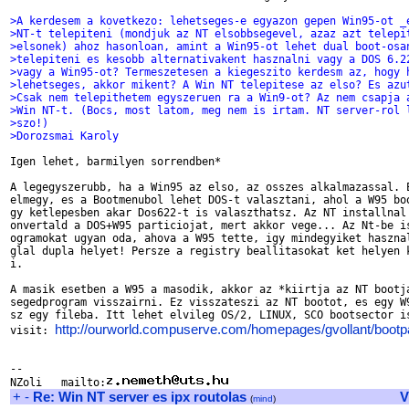
>A kerdesem a kovetkezo: lehetseges-e egyazon gepen Win95-ot _
>NT-t telepiteni (mondjuk az NT elsobbsegevel, azaz azt telepi
>elsonek) ahoz hasonloan, amint a Win95-ot lehet dual boot-osa
>telepiteni es kesobb alternativakent hasznalni vagy a DOS 6.2
>vagy a Win95-ot? Termeszetesen a kiegeszito kerdesm az, hogy 
>lehetseges, akkor mikent? A Win NT telepitese az elso? Es azu
>Csak nem telepithetem egyszeruen ra a Win9-ot? Az nem csapja 
>Win NT-t. (Bocs, most latom, meg nem is irtam. NT server-rol 
>szo!)
>Dorozsmai Karoly
Igen lehet, barmilyen sorrendben*

A legegyszerubb, ha a Win95 az elso, az osszes alkalmazassal. E
elmegy, es a Bootmenubol lehet DOS-t valasztani, ahol a W95 boo
gy ketlepesben akar Dos622-t is valaszthatsz. Az NT installnal 
onvertald a DOS+W95 particiojat, mert akkor vege... Az Nt-be is
ogramokat ugyan oda, ahova a W95 tette, igy mindegyiket hasznal
glal dupla helyet! Persze a registry beallitasokat ket helyen k
i.

A masik esetben a W95 a masodik, akkor az *kiirtja az NT bootja
segedprogram visszairni. Ez visszateszi az NT bootot, es egy W9
sz egy fileba. Itt lehet elvileg OS/2, LINUX, SCO bootsector is
http://ourworld.compuserve.com/homepages/gvollant/bootp
visit: 
-- 

NZoli   mailto:
+
-
Re: Win NT server es ipx routolas
V
(
mind
)