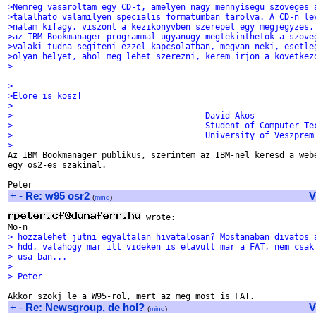
>Nemreg vasaroltam egy CD-t, amelyen nagy mennyisegu szoveges 
>talalhato valamilyen specialis formatumban tarolva. A CD-n le
>nalam kifagy, viszont a kezikonyvben szerepel egy megjegyzes,
>az IBM Bookmanager programmal ugyanugy megtekinthetok a szove
>valaki tudna segiteni ezzel kapcsolatban, megvan neki, esetle
>olyan helyet, ahol meg lehet szerezni, kerem irjon a kovetkez
>
>
>Elore is kosz!
>
>					David Akos
>					Student of Computer 
>					University of Veszprem
>

Az IBM Bookmanager publikus, szerintem az IBM-nel keresd a webe
egy os2-es szakinal.

+
-
Re: w95 osr2
V
(
mind
)
 wrote:

> hozzalehet jutni egyaltalan hivatalosan? Mostanaban divatos 
> hdd, valahogy mar itt videken is elavult mar a FAT, nem csak
> usa-ban...
> 
> Peter
+
-
Re: Newsgroup, de hol?
V
(
mind
)