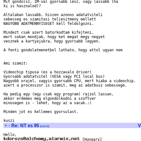
Mit gondolsz, 1M-val gyorsabb lesz, vagy lassabb (ha

ki is hasznalod)?

Altalaban lassabb, hiszen azonos adatatviteli

sebesseg es szamitasi teljesitmeny mellett

NAGYOBB ADATMENNYISEGET kell feldolgozni.

Mindezt csak azert batorkodtam kifejteni,

mert sokan mondjak, hogy ket megat megy negyet

vesznek a kartyajukra, hogy gyorsabb legyen.

A fenti gondolatmenetbol lathato, hogy attol ugyan nem

Ami szamit:

Videochip tipusa (es a hozzavalo driver)

Gyorsabb adatatvitel (VESA vagy PCI local bus)

Nagyobb orajel, vagyis gyorsabb CPU, mert hiaba a videochip,

azert a processzor is szamit, meg az adatbusz sebessege.

Ha pedig egy (egy csak egy program) rajzol lassan,

akkor erdemes meg elgondolkodni a szoftver

minosegen is - lehet, hogy az a vacak.:)

Minden jot es kellemes gyorsulast.

+
-
Re: NT es 95
V
(
mind
)
 [Hungary]
