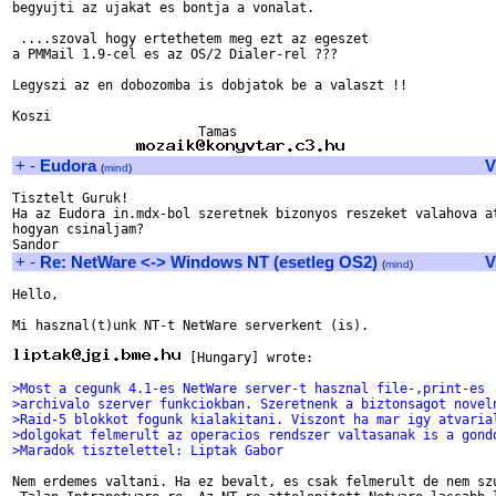
begyujti az ujakat es bontja a vonalat.

 ....szoval hogy ertethetem meg ezt az egeszet

a PMMail 1.9-cel es az OS/2 Dialer-rel ???

Legyszi az en dobozomba is dobjatok be a valaszt !!

Koszi			

 			Tamas

+
-
Eudora
V
(
mind
)
Tisztelt Guruk!

Ha az Eudora in.mdx-bol szeretnek bizonyos reszeket valahova at
hogyan csinaljam?

+
-
Re: NetWare <-> Windows NT (esetleg OS2)
V
(
mind
)
Hello,

Mi hasznal(t)unk NT-t NetWare serverkent (is).

 [Hungary] wrote:

>Most a cegunk 4.1-es NetWare server-t hasznal file-,print-es
>archivalo szerver funkciokban. Szeretnenk a biztonsagot novel
>Raid-5 blokkot fogunk kialakitani. Viszont ha mar igy atvaria
>dolgokat felmerult az operacios rendszer valtasanak is a gond
>Maradok tisztelettel: Liptak Gabor
Nem erdemes valtani. Ha ez bevalt, es csak felmerult de nem szu