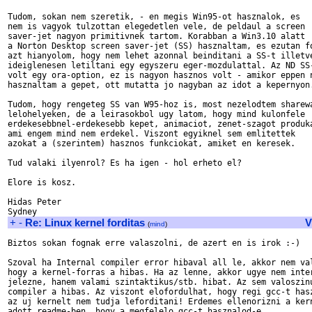
Tudom, sokan nem szeretik, - en megis Win95-ot hasznalok, es

nem is vagyok tulzottan elegedetlen vele, de peldaul a screen

saver-jet nagyon primitivnek tartom. Korabban a Win3.10 alatt

a Norton Desktop screen saver-jet (SS) hasznaltam, es ezutan fo
azt hianyolom, hogy nem lehet azonnal beinditani a SS-t illetve
ideiglenesen letiltani egy egyszeru eger-mozdulattal. Az ND SS-
volt egy ora-option, ez is nagyon hasznos volt - amikor eppen n
hasznaltam a gepet, ott mutatta jo nagyban az idot a kepernyon.
Tudom, hogy rengeteg SS van W95-hoz is, most nezelodtem sharewa
lelohelyeken, de a leirasokbol ugy latom, hogy mind kulonfele

erdekesebbnel-erdekesebb kepet, animaciot, zenet-szagot produka
ami engem mind nem erdekel. Viszont egyiknel sem emlitettek

azokat a (szerintem) hasznos funkciokat, amiket en keresek.

Tud valaki ilyenrol? Es ha igen - hol erheto el?

Elore is kosz.

Hidas Peter

+
-
Re: Linux kernel forditas
V
(
mind
)
Biztos sokan fognak erre valaszolni, de azert en is irok :-)

Szoval ha Internal compiler error hibaval all le, akkor nem val
hogy a kernel-forras a hibas. Ha az lenne, akkor ugye nem inter
jelezne, hanem valami szintaktikus/stb. hibat. Az sem valoszinu
compiler a hibas. Az viszont elofordulhat, hogy regi gcc-t hasz
az uj kernelt nem tudja leforditani! Erdemes ellenorizni a kern
adott readme-ben, hogy a megfelelo gcc-t hasznalod-e.
