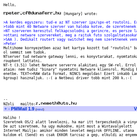
Hello,

 [Hungary] wrote:

>A kerdes egyszeru: tud-e az NT szerver ipx/spx-et routolni. E
>tobb mint 40 Netware szerver van haloba kotve, de szeretnenek
>NT szerveren keresztul felkapcsolodni a gerincre, es persze l
>ottani netware szervereket, meg a rajtuk futo szolgaltatasoka
>SAA ). Dedikalt routert vagy switchet meg nem szeretnenek ven
>Peter

Multihome kornyezetben azaz ket kartya kozott tud "routolni" ba
ol semmit sem tudok. 

NTserver tud netware gateway lenni, es konyvtarakat, nyomtatoka
roupkent lattatni. 

NT-t (3.51) lehet Netware serverre alakitani egy SW-rel. Errol 
ataim: nem tudsz "binary" nyomtatni Netware kliensrol. Mindig b
enetbe. TEXT<>RAW data format, NINCS megoldas! Ezert inkabb Lan
kgroup) hasznaljuk. :-( a Netbeui driver tobb mint 200 k.:-(

-- 

NZoli   mailto:
+
-
PMMail 1.9
V
(
mind
)
Haliho !

Szeretnek OS/2 alatt levelezni, ha mar itt terpeszkedik a vinyo
De azt szeretnem, ha ugy mukodne, mint most a Wintavalyelott

Internet Mailja: amikor minden levelet megirok OFFLINE, utana

kuldom el (Send) es csak EKKOR tarcsaz a gep, elkuldi az enyeme