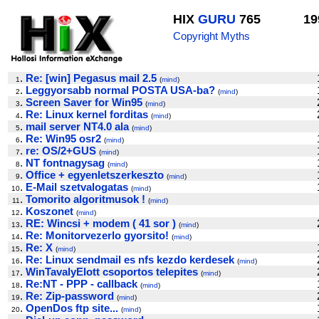
HIX
GURU
765
19
Copyright Myths
.
Re: [win] Pegasus mail 2.5
1
(
mind
)
.
Leggyorsabb normal POSTA USA-ba?
2
(
mind
)
.
Screen Saver for Win95
3
(
mind
)
.
Re: Linux kernel forditas
4
(
mind
)
.
mail server NT4.0 ala
5
(
mind
)
.
Re: Win95 osr2
6
(
mind
)
.
re: OS/2+GUS
7
(
mind
)
.
NT fontnagysag
8
(
mind
)
.
Office + egyenletszerkeszto
9
(
mind
)
.
E-Mail szetvalogatas
10
(
mind
)
.
Tomorito algoritmusok !
11
(
mind
)
.
Koszonet
12
(
mind
)
.
RE: Wincsi + modem ( 41 sor )
13
(
mind
)
.
Re: Monitorvezerlo gyorsito!
14
(
mind
)
.
Re: X
15
(
mind
)
.
Re: Linux sendmail es nfs kezdo kerdesek
16
(
mind
)
.
WinTavalyElott csoportos telepites
17
(
mind
)
.
Re:NT - PPP - callback
18
(
mind
)
.
Re: Zip-password
19
(
mind
)
.
OpenDos ftp site...
20
(
mind
)