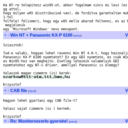
Ha NT-re telepitesz win95-ot, akkor fogalmam sincs mi lesz (ez 
gg attol,

hogy milyen w95 disztribuciod van), de forditva garantaltan muk
1-tol

folfele) felismeri, hogy egy w95 melle akarod feltenni, es az N
 megjelenik

+
-
Win NT + Panasonic KX-P 6100
V
(
mind
)
Sziasztok!

Tud-e valaki, hogyan lehet ravenni Win NT 4.0-t, hogy hasznalja
Panasonic KX-P 6100 nyomtatot? Ez egy GDI nyomtato, es csak Win
es Win95-hoz van meghajto. Esetleg letezeik valamelyik GDI 

nyomtatohoz egy NT-s driver, amellyel Panasonic is elmegy?

+
-
CAB file
V
(
mind
)
Hagyon lehet gyartani egy CAB file-t?

Valasz sajat cimemre (is ) kernek:

+
-
Re: Monitorvezerlo gyorsito!
V
(
mind
)