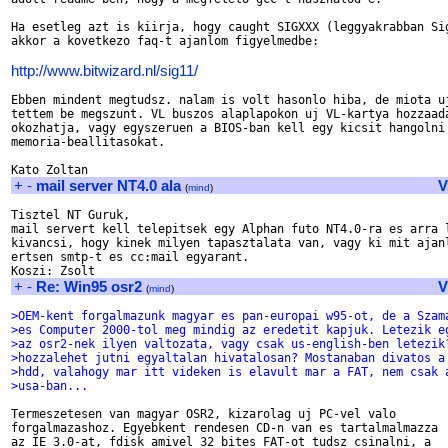
Ha esetleg azt is kiirja, hogy caught SIGXXX (leggyakrabban Sig
akkor a kovetkezo faq-t ajanlom figyelmedbe:

http://www.bitwizard.nl/sig11/
Ebben mindent megtudsz. nalam is volt hasonlo hiba, de miota uj
tettem be megszunt. VL buszos alaplapokon uj VL-kartya hozzaada
okozhatja, vagy egyszeruen a BIOS-ban kell egy kicsit hangolni 
memoria-beallitasokat. 

+
-
mail server NT4.0 ala
V
(
mind
)
Tisztel NT Guruk,

mail servert kell telepitsek egy Alphan futo NT4.0-ra es arra l
kivancsi, hogy kinek milyen tapasztalata van, vagy ki mit ajanl
ertsen smtp-t es cc:mail egyarant.

+
-
Re: Win95 osr2
V
(
mind
)
>OEM-kent forgalmazunk magyar es pan-europai w95-ot, de a Szam
>es Computer 2000-tol meg mindig az eredetit kapjuk. Letezik e
>az osr2-nek ilyen valtozata, vagy csak us-english-ben letezik
>hozzalehet jutni egyaltalan hivatalosan? Mostanaban divatos a
>hdd, valahogy mar itt videken is elavult mar a FAT, nem csak 
>usa-ban...
Termeszetesen van magyar OSR2, kizarolag uj PC-vel valo

forgalmazashoz. Egyebkent rendesen CD-n van es tartalmalmazza

az IE 3.0-at, fdisk amivel 32 bites FAT-ot tudsz csinalni, a
