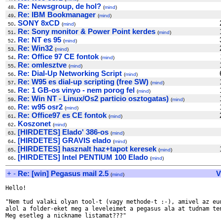
.
Re: Newsgroup, de hol?
48
(
mind
)
.
Re: IBM Bookmanager
49
(
mind
)
.
SONY 8xCD
50
(
mind
)
.
Re: Sony monitor & Power Point kerdes
51
(
mind
)
.
Re: NT es 95
52
(
mind
)
.
Re: Win32
53
(
mind
)
.
Re: Office 97 CE fontok
54
(
mind
)
.
Re: omlesztve
55
(
mind
)
.
Re: Dial-Up Networking Script
56
(
mind
)
.
Re: W95 es dial-up scripting (free SW)
57
(
mind
)
.
Re: 1 GB-os vinyo - nem porog fel
58
(
mind
)
.
Re: Win NT - Linux/Os2 particio osztogatas)
59
(
mind
)
.
Re: w95 osr2
60
(
mind
)
.
Re: Office97 es CE fontok
61
(
mind
)
.
Koszonet
62
(
mind
)
.
[HIRDETES] Elado' 386-os
63
(
mind
)
.
[HIRDETES] GRAVIS elado
64
(
mind
)
.
[HIRDETES] hasznalt haz+tapot keresek
65
(
mind
)
.
[HIRDETES] Intel PENTIUM 100 Elado
66
(
mind
)
+
-
Re: [win] Pegasus mail 2.5
V
(
mind
)
Hello!

"Nem tud valaki olyan tool-t (vagy methode-t :-), amivel az eud
alol a folder-eket meg a leveleimet a pegasus ala at tudnam ten
Meg esetleg a nickname listamat???"
