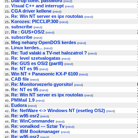
.
Dial-up conn. password
21
(
mind
)
.
Visual C++ and interrupt
22
(
mind
)
.
CGA driver kellene
23
(
mind
)
.
Re: Win NT server es ipx routolas
24
(
mind
)
.
Korozes: PICCLIP.300
25
(
mind
)
.
subscribe
26
(
mind
)
.
Re : GUS+OS/2
27
(
mind
)
.
subscribe
28
(
mind
)
.
Meg nehany OpenDOS kerdes
29
(
mind
)
.
Linux kerdes...
30
(
mind
)
.
Re: Tud valaki a TV-net halozatrol ?
31
(
mind
)
.
Re: level szetvalogatas
32
(
mind
)
.
Re: GUS es OS/2 (partII)
33
(
mind
)
.
Re: NT es 95
34
(
mind
)
.
Win NT + Panasonic KX-P 6100
35
(
mind
)
.
CAB file
36
(
mind
)
.
Re: Monitorvezerlo gyorsito!
37
(
mind
)
.
Re: NT es 95
38
(
mind
)
.
Re: Win NT server es ipx routolas
39
(
mind
)
.
PMMail 1.9
40
(
mind
)
.
Eudora
41
(
mind
)
.
Re: NetWare <-> Windows NT (esetleg OS2)
42
(
mind
)
.
Re: w95 osr2
43
(
mind
)
.
Re: WinCommander
44
(
mind
)
.
Re: vonalkod --- Sztar Tv
45
(
mind
)
.
Re: IBM Bookmanager
46
(
mind
)
.
Re: w95 osr2
47
(
mind
)