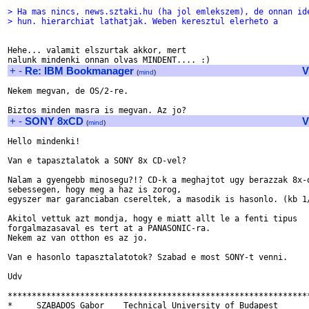
> Ha mas nincs, news.sztaki.hu (ha jol emlekszem), de onnan id
> hun. hierarchiat lathatjak. Weben keresztul elerheto a 
Hehe... valamit elszurtak akkor, mert

+
-
Re: IBM Bookmanager
V
(
mind
)
Nekem megvan, de OS/2-re.

+
-
SONY 8xCD
V
(
mind
)
Hello mindenki!

Van e tapasztalatok a SONY 8x CD-vel?

Nalam a gyengebb minosegu?!? CD-k a meghajtot ugy berazzak 8x-o
sebessegen, hogy meg a haz is zorog, 

egyszer mar garanciaban csereltek, a masodik is hasonlo. (kb 1/
Akitol vettuk azt mondja, hogy e miatt allt le a fenti tipus 

forgalmazasaval es tert at a PANASONIC-ra.

Nekem az van otthon es az jo.

Van e hasonlo tapasztalatotok? Szabad e most SONY-t venni.

Udv

***************************************************************
*     SZABADOS Gabor    Technical University of Budapest       