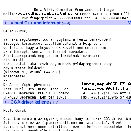
           --- Bela VIZY, Computer Programmer at large ---

mailto:
 Home: +41 1 3131860 Offic
+
-
Visual C++ and interrupt
V
(
mind
)
Hello Guruk,

van aki segitseget tudna nyujtani a fenti temakorben?

Szoveges keresessel talaltam valamit a Help-ben,

de furcsa, hogy a keyword-ok kozott nem emliti sem

az interrupt, sem a __interrupt nevueket.

A peldaprogramok meg le sem fordulnak, szintaxis

hiba miatt.

Tudna valaki akar csak egy mukodo peldaprogramot vagy

egy mutatot kuldeni?

(Windows NT, Visual C++ 4.0)

Koszonettel

-- 

Dr Janos Vegh, physicist              
Inst. Nucl. Res. Hung. Acad. Sci.     
H-4001 Debrecen, POB 51, Hungary      Tel: +36(52)417266 ext 12
+
-
CGA driver kellene
V
(
mind
)
Hello Guruk!!!

Olvastam nemre'g az egyik guruban, hogy le'tezik CGA driver Win
3.1-hez, e's ez az ftp.microsoft.com-on tala'lhato'. Mivel itt 
suliban ezt nem tudom leto:lteni, eze'rt ke'rlek benneteket, ho