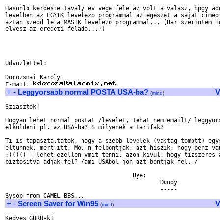
Hasonlo kerdesre tavaly ev vege fele az volt a valasz, hpgy add
levelben az EGYIK levelezo programmal az egeszet a sajat cimedr
aztan szedd le a MASIK levelezo programmal... (Bar szerintem ig
elvesz az eredeti felado...?) 

Udvozlettel:

Dorozsmai Karoly

E-mail: 
+
-
Leggyorsabb normal POSTA USA-ba?
V
(
mind
)
Sziasztok!

Hogyan lehet normal postat /levelet, tehat nem emailt/ leggyors
elkuldeni pl. az USA-ba? S milyenek a tarifak?

Ti is tapasztaltatok, hogy a szebb levelek (vastag tomott) egys
eltunnek, mert itt, Mo.-n felbontjak, azt hiszik, hogy penz van
:((((( - lehet ezellen vmit tenni, azon kivul, hogy tizszeres a
biztositva adjak fel? /ami USAbol jon azt bontjak fel../

                                     Bye:

                                             Dundy

                                             -----

+
-
Screen Saver for Win95
V
(
mind
)
Kedves GURU-k!
