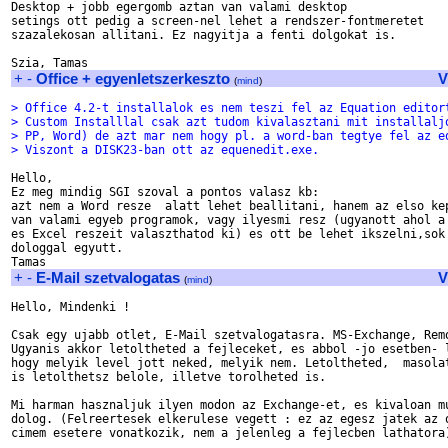
Desktop + jobb egergomb aztan van valami desktop 

setings ott pedig a screen-nel lehet a rendszer-fontmeretet 

szazalekosan allitani. Ez nagyitja a fenti dolgokat is.

+
-
Office + egyenletszerkeszto
V
(
mind
)
> Office 4.2-t installalok es nem teszi fel az Equation editor
> Custom Installlal csak azt tudom kivalasztani mit installalj
> PP, Word) de azt mar nem hogy pl. a word-ban tegtye fel az e
> Viszont a DISK23-ban ott az equenedit.exe.
Hello,

Ez meg mindig SGI szoval a pontos valasz kb:

azt nem a Word resze  alatt lehet beallitani, hanem az elso kep
van valami egyeb programok, vagy ilyesmi resz (ugyanott ahol a 
es Excel reszeit valaszthatod ki) es ott be lehet ikszelni,sok 
dologgal egyutt.

+
-
E-Mail szetvalogatas
V
(
mind
)
Hello, Mindenki !

Csak egy ujabb otlet, E-Mail szetvalogatasra. MS-Exchange, Remo
Ugyanis akkor letoltheted a fejleceket, es abbol -jo esetben- l
hogy melyik level jott neked, melyik nem. Letoltheted,  masolat
is letolthetsz belole, illetve torolheted is. 

Mi harman hasznaljuk ilyen modon az Exchange-et, es kivaloan mu
dolog. (Felreertesek elkerulese vegett : ez az egesz jatek az o
cimem esetere vonatkozik, nem a jelenleg a fejlecben lathatora)