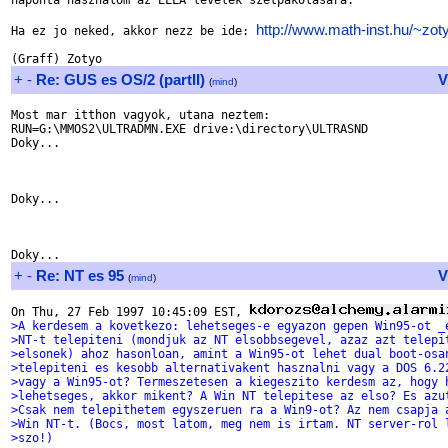
naponta hasznalom az ELLA levelek szetpakolasara.

http://www.math-inst.hu/~zot
Ha ez jo neked, akkor nezz be ide: 
+
-
Re: GUS es OS/2 (partII)
V
(
mind
)
Most mar itthon vagyok, utana neztem:

RUN=G:\MMOS2\ULTRADMN.EXE drive:\directory\ULTRASND

Doky...

Doky...

+
-
Re: NT es 95
V
(
mind
)
On Thu, 27 Feb 1997 10:45:09 EST, 
>A kerdesem a kovetkezo: lehetseges-e egyazon gepen Win95-ot _
>NT-t telepiteni (mondjuk az NT elsobbsegevel, azaz azt telepi
>elsonek) ahoz hasonloan, amint a Win95-ot lehet dual boot-osa
>telepiteni es kesobb alternativakent hasznalni vagy a DOS 6.2
>vagy a Win95-ot? Termeszetesen a kiegeszito kerdesm az, hogy 
>lehetseges, akkor mikent? A Win NT telepitese az elso? Es azu
>Csak nem telepithetem egyszeruen ra a Win9-ot? Az nem csapja 
>Win NT-t. (Bocs, most latom, meg nem is irtam. NT server-rol 
>szo!)