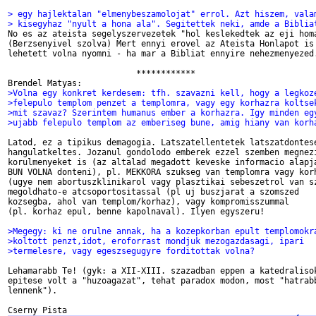
> egy hajlektalan "elmenybeszamolojat" errol. Azt hiszem, vala
> kisegyhaz "nyult a hona ala". Segitettek neki, amde a Biblia

No es az ateista segelyszervezetek "hol keslekedtek az eji homa
(Berzsenyivel szolva) Mert ennyi erovel az Ateista Honlapot is 
lehetett volna nyomni - ha mar a Bibliat ennyire nehezmenyezed.
                          ************

>Volna egy konkret kerdesem: tfh. szavazni kell, hogy a legkoz
>felepulo templom penzet a templomra, vagy egy korhazra koltse
>mit szavaz? Szerintem humanus ember a korhazra. Igy minden eg
>ujabb felepulo templom az emberiseg bune, amig hiany van korh
Latod, ez a tipikus demagogia. Latszatellentetek latszatdontese
hangulatkeltes. Jozanul gondolodo emberek ezzel szemben megnezi
korulmenyeket is (az altalad megadott keveske informacio alapja
BUN VOLNA donteni), pl. MEKKORA szukseg van templomra vagy korh
(ugye nem abortuszklinikarol vagy plasztikai sebeszetrol van sz
megoldhato-e atcsoportositassal (pl uj buszjarat a szomszed

kozsegba, ahol van templom/korhaz), vagy kompromisszummal 

(pl. korhaz epul, benne kapolnaval). Ilyen egyszeru!

>Megegy: ki ne orulne annak, ha a kozepkorban epult templomokr
>koltott penzt,idot, eroforrast mondjuk mezogazdasagi, ipari 
>termelesre, vagy egeszsegugyre forditottak volna?
Lehamarabb Te! (gyk: a XII-XIII. szazadban eppen a katedralisok
epitese volt a "huzoagazat", tehat paradox modon, most "hatrabb
lennenk").
