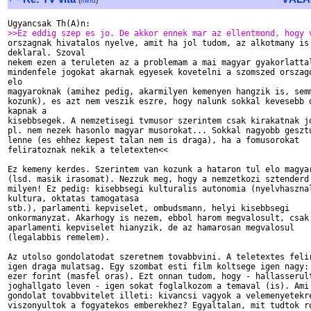
(
mind
)
>>Ez eddig szep es jo. De akkor ennek mar az ellentmond, hogy 

orszagnak hivatalos nyelve, amit ha jol tudom, az alkotmany is

deklaral. Szoval

nekem ezen a teruleten az a problemam a mai magyar gyakorlattal
mindenfele jogokat akarnak egyesek kovetelni a szomszed orszago
elo

magyaroknak (amihez pedig, akarmilyen kemenyen hangzik is, semm
kozunk), es azt nem veszik eszre, hogy nalunk sokkal kevesebb d
kapnak a

kisebbsegek. A nemzetisegi tvmusor szerintem csak kirakatnak jo
pl. nem nezek hasonlo magyar musorokat... Sokkal nagyobb gesztu
lenne (es ehhez kepest talan nem is draga), ha a fomusorokat

feliratoznak nekik a teletexten<<

Ez kemeny kerdes. Szerintem van kozunk a hataron tul elo magyar
(lsd. masik irasomat). Nezzuk meg, hogy a nemzetkozi sztenderd

milyen! Ez pedig: kisebbsegi kulturalis autonomia (nyelvhasznal
kultura, oktatas tamogatasa

stb.), parlamenti kepviselet, ombudsmann, helyi kisebbsegi

onkormanyzat. Akarhogy is nezem, ebbol harom megvalosult, csak

aparlamenti kepviselet hianyzik, de az hamarosan megvalosul

(legalabbis remelem).

Az utolso gondolatodat szeretnem tovabbvini. A teletextes felir
igen draga mulatsag. Egy szombat esti film koltsege igen nagy: 
ezer forint (masfel oras). Ezt onnan tudom, hogy - hallasserult
joghallgato leven - igen sokat foglalkozom a temaval (is). Ami 
gondolat tovabbvitelet illeti: kivancsi vagyok a velemenyetekre
viszonyultok a fogyatekos emberekhez? Egyaltalan, mit tudtok ro