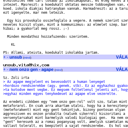
elkulonites nem tart tovabb az iskolakapunal, es eleg keves a b
intezet. Masreszt: a koedukalt oktatas messze tobbsegben van, e
koed. iskola diakjai hatranyban vannak. Harmadreszt: az a tarsa
ezt igenyelte, mar nem letezik.

  Egy kis provokalo osszefoglalo a vegere. A nemek szerint szet
neveles kicsit olyan, mint a kommunizmus: az elmelet szep, bar 
hibai; a gyakorlat meg rossz. ;-)

  Minden mondathoz hozzafuzendo: szerintem.

    KL

+
-
unsub
VÁLA
(
mind
)
+
-
nem onzo gen - agape
VÁLA
(
mind
)
> Az agape megjelent es bevesodott a human lenyeget
>hordozo rendszerekbe (agy, genek, stb). Ez az egyhazhoz gyako
>ta kotodve ment vegbe. Ez megsem foltetlenul jelenti azt, hog
>egyhaz minden egyes tenykedeset az agape elve vezerelte.
Az eredeti cikkben egy "nem onzo gen-rol" volt szo, talan mint 
metaforarol. En csak arra akartam utalni, hogy ha a keresztenys
(meteforakent) mint egy gent tekintjuk, bizony pontosan olyan 

aggresziven es onzon probalta (nalunk sikerrel) kiszoritani a 

versenytarsakat mint barmelyik valodi biologiai gen.  Ha nem on
"gent" keresunk az a romai poganysag volt, amelyik szamtalan ma
vallast toleralt, es beepitett a sajat rendszerebe.  Es hol van