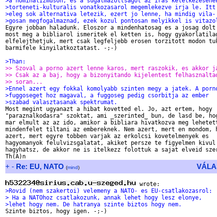
>a nominalizmuson, es a sugalmazottsagot az iras keletkezesene
>torteneti-kulturalis vonatkozasarol megemlekezve irja le. Itt
>eleg sok alternativa letezik, ezert jo lenne, ha mindig vila-
>gosan megfogalmaznad, ezek kozul pontosan melyikkel is vitazo

Egyre jobban haladunk. Eloszor a mindenhatosag es a josag dolt 
most meg a bibliarol ismeritek el ketten is, hogy gyakorlatilag
elfelejthetjuk, mert csak legfeljebb erosen torzitott modon tuk
barmifele kinyilatkoztatast. -;-)

>Than:
>> Szoval a porno azert lenne karos, mert raszokik, es akkor j
>> Csak az a baj, hogy a bizonyitando kijelentest felhasznalta
>> soran...
>Ennel azert egy fokkal komolyabb szinten megy a jatek. A porn
>fuggoseget hoz magaval, a fuggoseg pedig csorbitja az ember
>szabad valasztasanak spektrumat.

Most megint ugyanazt a hibat kovetted el. Jo, azt ertem, hogy

"paraznalkodasra" szoktat, ami _szerinted_ bun, de lasd be, hog
mar elmult az az ido, amikor a bibliara hivatkozva meg lehetett
mindenfelet tiltani az embereknek. Nem azert, mert en mondom, h
azert, mert egyre tobben varjak az erkolcsi kovetelmenyek es

hagyomanyok felulvizsgalatat, akiket persze te figyelmen kivul

hagyhatsz, de akkor ne is itelkezz folottuk a sajat elveid szer
+
-
Re: EU, NATO
VÁLA
(
mind
)
>Rovid (nem szakertoi) velemeny a NATO- es EU-csatlakozasrol:
> Ha a NATOhoz csatlakozunk, annak lehet hogy lesz elonye,
>lehet hogy nem. De hatranya szinte biztos hogy nem.

Szinte biztos, hogy igen. -;-)
