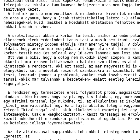
rosszabb: eltorzult, hamis kepekkel rendelkezik a masik nemrol.
feledjuk: az iskola a tanulmanyok befejezese utan nem fogja tov
tanitvanya kezet.

  A fentiek persze nem vonatkoznak mindenkire -kivetelek minden
de eros a gyanum, hogy a (csak statisztikailag letezo :-) atlag
nehezsegekkel kuzd, amikkel a koedukalt oktatasban felnottek ne
sokkal kisebb reszben.

  A szetvalasztas abban a korban tortenik, amikor az emberpalan
elkezdenek elenk erdeklodest tanusitani a masik nem irant, ezal
folyamatot mintegy idoben eltolja (mar amennyire tudja). A dolo
oldala, hogy amikor mar modjukban all kapcsolatokat teremteni, 
korban teszik meg (es peldaul egy 16 eves lanynak nem lesz abor
  Ott van a bibi, hogy a dolog nem mukodik ilyen szepen; a kama
ekkortajt mar erosen tiltakoznak a hatalmi szo ellen, es ahol t
kijatsszak a rendszert. Aki ezt teszi, az mar nagyreszt ki is c
elonyokbol, sot a nevelok reszerol szankciokra is szamithat. Ak
teszi, lemarad: jonnek a problemak, amiket csak tovabb erosit a
tarsai -akik mar tulvannak a kezdeteken- emiatt esetleg lenezik
kigunyoljak.

  E rendszer egy termeszetes eresi folyamatot probal megszakita
elodazni. Nem hinnem, hogy ez pl. egy kis faluban, egy munkasne
egy afrikai torzsnel igy mukodne, ti. az elkulonites az iskolan
_kivul_ nem valosulhat meg. Ez a fajta oktatas foleg a vagyonos
retegek "kivaltsaga" volt, akik elkuldhettek csemetejuket egy j
intezmenybe. Csak e -megkockaztatom:- kaszt tarsasagi es erkolc
kozott mukodhetett e rendszer pozitivan es elfogadottan. Ez vol
es kotelezo jellegu "gyermekneveles".

  Az elv alkalmazasat napjainkban tobb okbol feleslegesnek tart
Egyreszt: az
