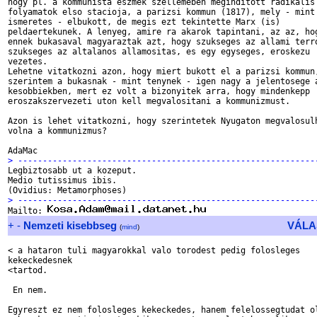
hogy pl. a kommunista eszmek szellemeben meginditott radikalis

folyamatok elso stacioja, a parizsi kommun (1817), mely - mint

ismeretes - elbukott, de megis ezt tekintette Marx (is)

peldaertekunek. A lenyeg, amire ra akarok tapintani, az az, hog
ennek bukasaval magyaraztak azt, hogy szukseges az allami terro
szukseges az altalanos allamositas, es egy egyseges, eroskezu

vezetes.

Lehetne vitatkozni azon, hogy miert bukott el a parizsi kommun,
szerintem a bukasnak - mint tenynek - igen nagy a jelentosege a
kesobbiekben, mert ez volt a bizonyitek arra, hogy mindenkepp

eroszakszervezeti uton kell megvalositani a kommunizmust.

Azon is lehet vitatkozni, hogy szerintetek Nyugaton megvalosulh
volna a kommunizmus?

> ------------------------------------------------------------

Legbiztosabb ut a kozeput.

Medio tutissimus ibis.

> ------------------------------------------------------------

Mailto: 
+
-
Nemzeti kisebbseg
VÁLA
(
mind
)
< a hataron tuli magyarokkal valo torodest pedig folosleges

kekeckedesnek

<tartod.

 En nem.

Egyreszt ez nem folosleges kekeckedes, hanem felelossegtudat ol