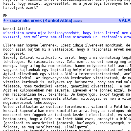
kivul, hogy esszel, igyekezettel, es a jelenlegi torvenyes kere
harcoljunk ezert?

+
-
racionalis ervek (Konkol Attila)
VÁLA
(
mind
)
>Szerintem azota ujra bebizonyosodott, hogy Isten leterol nem 
>VITAzni, sem mellette sem ellene nincsenek un. racionalis erv
Ellene mar hogyne lennenek. Egesz idaig ilyeneket mondtunk, de 
modon azzal bujtak ki a vallasosok, hogy a racionalis ervek nem
lenyegesek. 

Szekely Zolival vitatkoztunk, arrol, hogy a mindenhatosag logik
lehetseges. Ez racionalis erv, Zoli ezert, es ezt nemreg meg is
mondja, hogy a logika nem erdekes, hanem melyebbre kell asni. M
vagyunk hajlandoak egy logikailag helytelen elgondolast melyebb
Agival elkezdtunk egy vitat a Biblia teremtestortenetebol, amel
bekapcsolodtal. Az ingovanyosabb kerdeseken vitatkoztunk, de ma
vitatlan kerdesek is, melyekre Agi beismerte, hogy nem tud vala
felesege, Noes technikai kerdes, genetikai diverzitas). Te sem 
Agit ez kulonosebben nem zavarja. Egyesek erre jonnek azzal, ho
nem racionalisan kell tekinteni. De konyorgom, akkor tegyuk mar
akkor a Biblia egy muveszeti alkotas: mitologia, es nem a vilag
megismeresenek lehetosege.

Veled vitatkoztam az evolucio-teremtesrol, valamint a Fold kora
koraval kapcsolatban mind ramutattam arra, hogy az izotopos ido
modszerek nem fuggnek az izotopok kezdeti eloszlasatol, es szam
hoztam arra, hogy a Fold nem lehet 6000 eves, amennyit a Biblia
(gronlandi es antarktiszi jegmezok, barlangok, roghegysegek, sz
foldgaz, es meg sorolhatnam). Elhallgattal.
