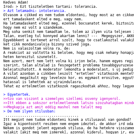
Kedves Adam!

> Azt letamadni: intolerancia.

Olvasom a cikked es nem tudom eldonteni, hogy most az en cikkem
ert tamadaskent elted e meg, vagy nem.

Ha letamadaskent elted meg, ezennel bocsanatot kerek, biztosita
hogy nem ez volt a szandekom.

Meg soha senkit nem tamadtam le, tolem az ilyen vita teljesen i
Talan, esetleg tul konnyed akartam lenni? ---  Megegyszer, AKKO
Egyebbkent a tortenet arrol szolt, hogy te csatlakoztal valakih
ket cikk mondanivaloja bizony szived joga.

Nem is valaszoltam volna ra, de:

A reakciot az valtotta ki belolem, hogy meg csak nehany honapja
heten keresztul szunetelt.

Nem azert, mert nem lett volna ki irjon bele, hanem egyes regi 
szerint, talan altalad is feszegetett problema tovabbgyuruzese 
belejatszhatott. A moderator lemondta a moderalast, s uj pedig 
A vitat azonban a cikkben leszolt "ertetlen" vitatkozok mentett
Azonnal megalkult egy levelezo kor, es egymast erositve, egyutt
hatassal is lehettek az ujraindulasra.

Tehat ez ertelmetlen vitatkozok ragaszkodtak ahhoz, hogy legyen
> Egyetertek.
>>Szo van viszont a szemelyes szellemi osveny igenyerol.
>>Itt ebben a sokszor ertelmetlennek latszo szozuhatagban mind
>>Megkapja azt amit eddig mashol nem talalt meg
> De nem ilyen stilusban:

 ...................................

Itt megint nem tudom eldonteni kinek a stilusaval van gondod?

Igaz a kipontozott reszben nem engem ideztel, de akkor ird oda 
Nekem is gondot jelent egyesek stilusa, de ha hetekre visszamen
valakit [akit meg nem ismerek], azonnal kiderul, hogyan ir, ese