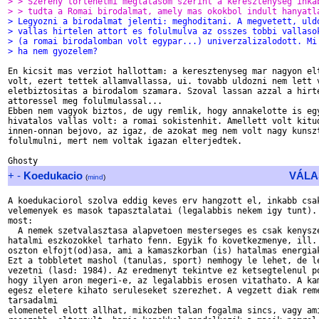
> > Szereny tortenelmi meglatasom szerint a keresztenyseg inka
> > tudta a Romai birodalmat, amely mas okokbol indult hanyatl
> Legyozni a birodalmat jelenti: meghoditani. A megvetett, uld
> vallas hirtelen attort es folulmulva az osszes tobbi vallaso
> (a romai birodalomban volt egypar...) univerzalizalodott. Mi
> ha nem gyozelem?
En kicsit mas verziot hallottam: a keresztenyseg mar nagyon elt
volt, ezert tettek allamvallassa, ui. tovabb uldozni nem lett v
eletbiztositas a birodalom szamara. Szoval lassan azzal a hirte
attoressel meg folulmulassal...

Ebben nem vagyok biztos, de ugy remlik, hogy annakelotte is egy
hivatalos vallas volt: a romai sokistenhit. Amellett volt kitud
innen-onnan bejovo, az igaz, de azokat meg nem volt nagy kunszt
folulmulni, mert nem voltak igazan elterjedtek.

+
-
Koedukacio
VÁLA
(
mind
)
A koedukaciorol szolva eddig keves erv hangzott el, inkabb csak
velemenyek es masok tapasztalatai (legalabbis nekem igy tunt). 
most:

  A nemek szetvalasztasa alapvetoen mesterseges es csak kenysze
hatalmi eszkozokkel tarhato fenn. Egyik fo kovetkezmenye, ill. 
oszton elfojt(od)asa, ami a kamaszkorban (is) hatalmas energiak
Ezt a tobbletet mashol (tanulas, sport) nemhogy le lehet, de le
vezetni (lasd: 1984). Az eredmenyt tekintve ez ketsegtelenul po
hogy ilyen aron megeri-e, az legalabbis erosen vitathato. A kam
egesz eletere kihato seruleseket szerezhet. A vegzett diak reme
tarsadalmi

elomenetel elott allhat, mikozben talan fogalma sincs, vagy ami