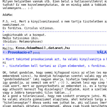
Milyen helyzetben vannak stb. Ezen belul a hallasserultekrol mi
tudtok? Ez nem kozvelemenykutatas, de en mindig adok a tobbiek

velemenyere... :-)

AdaMac

P.S. >>1. Mert a kinyilvanitasaval o nem tartja tiszteletben az
nemhitemet.<<

> ------------------------------------------------------------

Legbiztosabb ut a kozeput.

Medio tutissimus ibis.

> ------------------------------------------------------------

Mailto: 
+
-
Provokacio-e?
VÁLA
(
mind
)
> Miert tekinted provokacionak azt, ha valaki kinyilvanitja a 
> , tiszteletben kell tartani az ilyen elmbereket, s forditva.
OK, tehat gondolom, hogy semmi kifogasod nincs az ellen (es mas
embereknek sincs), ha mondjuk holnaputan szentel valaki egy ate
"gondolkodohazat" (aki nagyon akarja, hivhatja templomnak is, "
igy gondolja, az semmit sem ert" ;-)) ), aminek lesz egy szep t
csak azert, mert az gyonyorkodteti az embereket is, es a tornya
egy athuzott kereszt fog diszelegni? (Tudjatok, mint a szellemi
vagy a Jobbra kanyarodni tilos tablan...)

Az a gond a toleranciaval, hogy nem szokott ervenyre jutni. Mi 
ha valaki ateista gimnaziumot alapitana, ahol kotelezo targy a 
"hitetlensegtan"? Ahova senki nem juthat be, aki vallasos (mert
olyan egyhazi oktatasi intezmenyek, ahova csak hivok kerulhetne