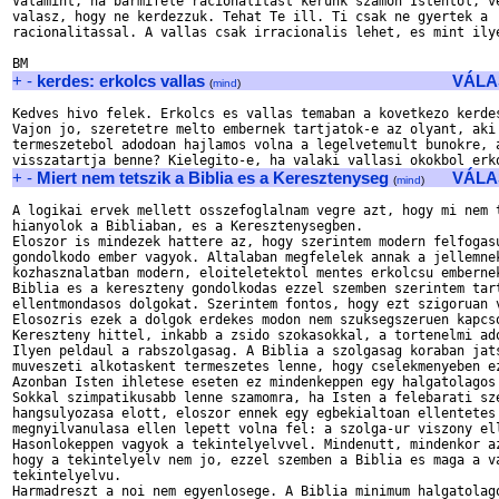
Valamint, ha barmifele racionalitast kerunk szamon Istentol, ve
valasz, hogy ne kerdezzuk. Tehat Te ill. Ti csak ne gyertek a 

racionalitassal. A vallas csak irracionalis lehet, es mint ilye
+
-
kerdes: erkolcs vallas
VÁLA
(
mind
)
Kedves hivo felek. Erkolcs es vallas temaban a kovetkezo kerdes
Vajon jo, szeretetre melto embernek tartjatok-e az olyant, aki 
termeszetebol adodoan hajlamos volna a legelvetemult bunokre, a
+
-
Miert nem tetszik a Biblia es a Keresztenyseg
VÁLA
(
mind
)
A logikai ervek mellett osszefoglalnam vegre azt, hogy mi nem t
hianyolok a Bibliaban, es a Keresztenysegben. 

Eloszor is mindezek hattere az, hogy szerintem modern felfogasu
gondolkodo ember vagyok. Altalaban megfelelek annak a jellemnek
kozhasznalatban modern, eloiteletektol mentes erkolcsu embernek
Biblia es a kereszteny gondolkodas ezzel szemben szerintem tart
ellentmondasos dolgokat. Szerintem fontos, hogy ezt szigoruan v
Elosozris ezek a dolgok erdekes modon nem szuksegszeruen kapcso
Kereszteny hittel, inkabb a zsido szokasokkal, a tortenelmi ado
Ilyen peldaul a rabszolgasag. A Biblia a szolgasag koraban jats
muveszeti alkotaskent termeszetes lenne, hogy cselekmenyeben ez
Azonban Isten ihletese eseten ez mindenkeppen egy halgatolagos 
Sokkal szimpatikusabb lenne szamomra, ha Isten a felebarati sze
hangsulyozasa elott, eloszor ennek egy egbekialtoan ellentetes 
megnyilvanulasa ellen lepett volna fel: a szolga-ur viszony ell
Hasonlokeppen vagyok a tekintelyelvvel. Mindenutt, mindenkor az
hogy a tekintelyelv nem jo, ezzel szemben a Biblia es maga a va
tekintelyelvu.

Harmadreszt a noi nem egyenlosege. A Biblia minimum halgatolago