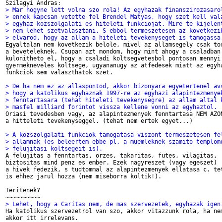
> Mar hogyne lett volna szo rola! Az egyhazak finanszirozasaro
> ennek kapcsan vetette fel Brendel Matyas, hogy szet kell val
> egyhaz kozszolgalati es hiteleti funkciojat. Mire te kijelen
> nem lehet szetvalasztani. S ebbol termeszetesen az kovetkezi
> elvarod, hogy az allam a hiteleti tevekenyseget is tamogassa

Egyaltalan nem kovetkezik belole, mivel az allamsegely csak tor
a beveteleknek. Csupan azt mondom, hogy mint ahogy a csaladban 
kulonitheto el, hogy a csaladi koltsegvetesbol pontosan mennyi 
gyermekneveles koltsege, ugyananugy az atfedesek miatt az egyha
funkciok sem valaszthatok szet. 

> De ha nem ez az allaspontod, akkor bizonyara egyetertenel av
> hogy a katolikus egyhaznak 1997-re az egyhazi alapintezmenye
> fenntartasara (tehat hiteleti tevekenysegre) az allam altal 
> masfel milliard forintot vissza kellene vonni az egyhaztol.

Oriasi tevedesben vagy, az alapintezmenyek fenntartasa NEM AZON
a hitteleti tevekenyseggel. (tehat nem ertek egyet...)

> A kozszolgalati funkciok tamogatasa viszont termeszetesen fe
> allamnak (es beleertem ebbe pl. a muemleknek szamito templom
> felujitasi koltsegeit is).

A felujitas a fenntartas, orzes, takaritas, futes, vilagitas,

biztositas mind penz es ember. Ezek nagyreszet (vagy egeszet)

a hivek fedezik, s tudtommal az alapintezmenyek ellatasa c. tet
is ehhez jarul hozza (nem miseborra koltik!).

Teritenek?

> Lehet, hogy a Caritas nem, de mas szervezetek, egyhazak igen

Ha katolikus szervezetrol van szo, akkor vitazzunk rola, ha nem
akkor itt irrelevans.
