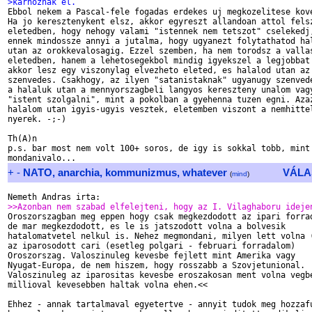
>karhoznak el.

Ebbol nekem a Pascal-fele fogadas erdekes uj megkozelitese kove
Ha jo keresztenykent elsz, akkor egyreszt allandoan attol felsz
eletedben, hogy nehogy valami "istennek nem tetszot" cselekedj,
ennek mindossze annyi a jutalma, hogy ugyanezt folytathatod hal
utan az orokkevalosagig. Ezzel szemben, ha nem torodsz a vallas
eletedben, hanem a lehetosegekbol mindig igyekszel a legjobbat 
akkor lesz egy viszonylag elvezheto eleted, es halalod utan az 
szenvedes. Csakhogy, az ilyen "satanistaknak" ugyanugy szenvede
a halaluk utan a mennyorszagbeli langyos kereszteny unalom vagy
"istent szolgalni", mint a pokolban a gyehenna tuzen egni. Azaz
halalom utan igyis-ugyis vesztek, eletemben viszont a nemhittel
nyerek. -;-)

Th(A)n

p.s. bar most nem volt 100+ soros, de igy is sokkal tobb, mint 
+
-
NATO, anarchia, kommunizmus, whatever
VÁLA
(
mind
)
>>Azonban nem szabad elfelejteni, hogy az I. Vilaghaboru ideje

Oroszorszagban meg eppen hogy csak megkezdodott az ipari forrad
de mar megkezdodott, es le is jatszodott volna a bolvesik

hatalomatvetel nelkul is. Nehez megmondani, milyen lett volna (
az iparosodott cari (esetleg polgari - februari forradalom)

Oroszorszag. Valoszinuleg kevesbe fejlett mint Amerika vagy

Nyugat-Europa, de nem hiszem, hogy rosszabb a Szovjetunional.

Valoszinuleg az iparositas kevesbe eroszakosan ment volna vegbe
millioval kevesebben haltak volna ehen.<<

Ehhez - annak tartalmaval egyetertve - annyit tudok meg hozzafu