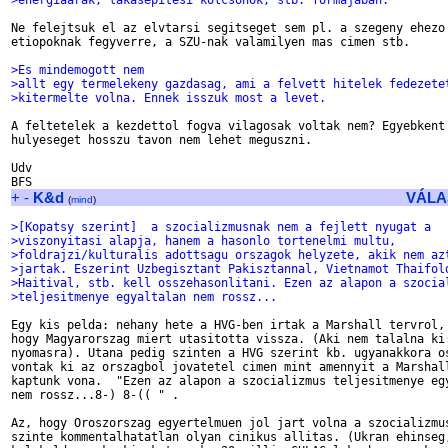
>energiaarak, lakasepitesi kolcsonok, stb. formajaban.
Ne felejtsuk el az elvtarsi segitseget sem pl. a szegeny ehezo 
etiopoknak fegyverre, a SZU-nak valamilyen mas cimen stb.

>Es mindemogott nem
>allt egy termelekeny gazdasag, ami a felvett hitelek fedezete
>kitermelte volna. Ennek isszuk most a levet.
A feltetelek a kezdettol fogva vilagosak voltak nem? Egyebkent 
hulyeseget hosszu tavon nem lehet meguszni.

Udv

+
-
K&d
VÁLA
(
mind
)
>[Kopatsy szerint]  a szocializmusnak nem a fejlett nyugat a
>viszonyitasi alapja, hanem a hasonlo tortenelmi multu,
>foldrajzi/kulturalis adottsagu orszagok helyzete, akik nem az
>jartak. Eszerint Uzbegisztant Pakisztannal, Vietnamot Thaifol
>Haitival, stb. kell osszehasonlitani. Ezen az alapon a szocia
>teljesitmenye egyaltalan nem rossz...
Egy kis pelda: nehany hete a HVG-ben irtak a Marshall tervrol, 
hogy Magyarorszag miert utasitotta vissza. (Aki nem talalna ki:
nyomasra). Utana pedig szinten a HVG szerint kb. ugyanakkora os
vontak ki az orszagbol jovatetel cimen mint amennyit a Marshall
kaptunk vona.  "Ezen az alapon a szocializmus teljesitmenye egy
nem rossz...8-) 8-(( " .

Az, hogy Oroszorszag egyertelmuen jol jart volna a szocializmus
szinte kommentalhatatlan olyan cinikus allitas. (Ukran ehinseg,