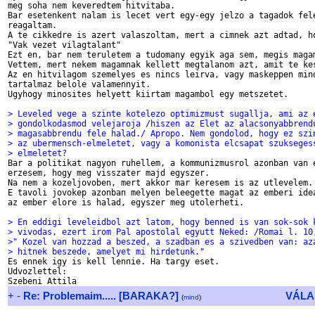
meg soha nem keveredtem hitvitaba.

Bar esetenkent nalam is lecet vert egy-egy jelzo a tagadok fele
reagaltam.

A te cikkedre is azert valaszoltam, mert a cimnek azt adtad, ho
"Vak vezet vilagtalant"

Ezt en, bar nem teruletem a tudomany egyik aga sem, megis magam
Vettem, mert nekem magamnak kellett megtalanom azt, amit te kes
Az en hitvilagom szemelyes es nincs leirva, vagy maskeppen mind
tartalmaz belole valamennyit.

Ugyhogy minosites helyett kiirtam magambol egy metszetet.

> Leveled vege a szinte kotelezo optimizmust sugallja, ami az 
> gondolkodasmod velejaroja /hiszen az Elet az alacsonyabbrend
> magasabbrendu fele halad./ Apropo. Nem gondolod, hogy ez szi
> az ubermensch-elmeletet, vagy a komonista elcsapat szukseges
> elmeletet?

Bar a politikat nagyon ruhellem, a kommunizmusrol azonban van e
erzesem, hogy meg visszater majd egyszer.

Na nem a kozeljovoben, mert akkor mar keresem is az utlevelem.

E tavoli jovokep azonban melyen beleegette magat az emberi idea
az ember elore is halad, egyszer meg utolerheti.

> En eddigi leveleidbol azt latom, hogy benned is van sok-sok 
> vivodas, ezert irom Pal apostolal egyutt Neked: /Romai l. 10
>" Kozel van hozzad a beszed, a szadban es a szivedben van: az
> hitnek beszede, amelyet mi hirdetunk."

Es ennek igy is kell lennie. Ha targy eset.

Udvozlettel:

+
-
Re: Problemaim..... [BARAKA?]
VÁLA
(
mind
)