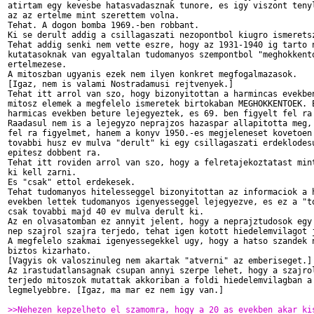
atirtam egy kevesbe hatasvadasznak tunore, es igy viszont tenyl
az az ertelme mint szerettem volna.

Tehat. A dogon bomba 1969.-ben robbant.

Ki se derult addig a csillagaszati nezopontbol kiugro ismeretsz
Tehat addig senki nem vette eszre, hogy az 1931-1940 ig tarto n
kutatasoknak van egyaltalan tudomanyos szempontbol "meghokkento
ertelmezese.

A mitoszban ugyanis ezek nem ilyen konkret megfogalmazasok.

[Igaz, nem is valami Nostradamusi rejtvenyek.]

Tehat itt arrol van szo, hogy bizonyitottan a harmincas evekben
mitosz elemek a megfelelo ismeretek birtokaban MEGHOKKENTOEK. E
harmicas evekben beture lejegyeztek, es 69. ben figyelt fel ra 
Raadasul nem is a lejegyzo neprajzos hazaspar allapitotta meg, 
fel ra figyelmet, hanem a konyv 1950.-es megjeleneset kovetoen 
tovabbi husz ev mulva "derult" ki egy csillagaszati erdeklodesu
epitesz dobbent ra.

Tehat itt roviden arrol van szo, hogy a felretajekoztatast mint
ki kell zarni.

Es "csak" ettol erdekesek.

Tehat tudomanyos hitelesseggel bizonyitottan az informaciok a h
evekben lettek tudomanyos igenyesseggel lejegyezve, es ez a "to
csak tovabbi majd 40 ev mulva derult ki.

Az en olvasatomban ez annyit jelent, hogy a neprajztudosok egy 
nep szajrol szajra terjedo, tehat igen kotott hiedelemvilagot j
A megfelelo szakmai igenyessegekkel ugy, hogy a hatso szandek n
biztos kizarhato.

[Vagyis ok valoszinuleg nem akartak "atverni" az emberiseget.]

Az irastudatlansagnak csupan annyi szerpe lehet, hogy a szajrol
terjedo mitoszok mutattak akkoriban a foldi hiedelemvilagban a

legmelyebbre. [Igaz, ma mar ez nem igy van.]

>>Nehezen kepzelheto el szamomra, hogy a 20 as evekben akar ki