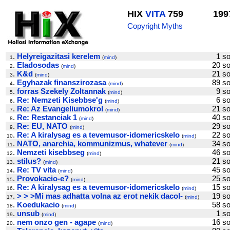
HIX
VITA
759
199
Copyright Myths
.
Helyreigazitasi kerelem
1 
1
(
mind
)
.
Eladosodas
20 
2
(
mind
)
.
K&d
21 
3
(
mind
)
.
Egyhazak finanszirozasa
89 
4
(
mind
)
.
forras Szekely Zoltannak
9 
5
(
mind
)
.
Re: Nemzeti Kisebbse'g
6 
6
(
mind
)
.
Re: Az Evangeliumokrol
21 
7
(
mind
)
.
Re: Restanciak 1
40 
8
(
mind
)
.
Re: EU, NATO
29 
9
(
mind
)
.
Re: A kiralysag es a tevemusor-idomericskelo
22 
10
(
mind
)
.
NATO, anarchia, kommunizmus, whatever
34 
11
(
mind
)
.
Nemzeti kisebbseg
46 
12
(
mind
)
.
stilus?
21 
13
(
mind
)
.
Re: TV vita
45 
14
(
mind
)
.
Provokacio-e?
25 
15
(
mind
)
.
Re: A kiralysag es a tevemusor-idomericskelo
15 
16
(
mind
)
.
> > >Mi mas adhatta volna az erot nekik dacol-
19 
17
(
mind
)
.
Koedukacio
58 
18
(
mind
)
.
unsub
1 
19
(
mind
)
.
nem onzo gen - agape
16 
20
(
mind
)