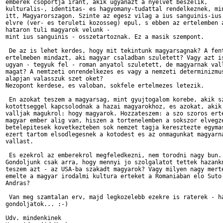
emberek csoportja irant, akik ugyanazt a nyelvet beszelik,

kulturalis-, identitas- es hagyomany-tudattal rendelkeznek, min
itt, Magyarorszagon. Szinte az egesz vilag a ius sanguinis-ius 
elvre (ver- es teruleti kozosseg) epul, s ebben az ertelemben a
hataron tuli magyarok velunk -

mint ius sanguinis - osszetartoznak. Ez a masik szempont.

 De az is lehet kerdes, hogy mit tekintunk magyarsagnak? A fent
ertelmeben mindazt, aki magyar csaladban szuletett? Vagy azt is
ugyan - tegyuk fel - roman anyatol szuletett, de magyarnak vall
magat? A nemtzeti onrendelkezes es vagy a nemzeti determinizmus
alapjan valasszuk szet oket?

Nezopont kerdese, es valoban, sokfele ertelmezes letezik.

 En azokat teszem a magyarsag, mint gyujtogalom korebe, akik sz
kotottseggel kapcsolodnak a hazai magyarokhoz, es azokat, akik

valljak magukrol: hogy magyarok. Hozzateszem: a szo szoros erte
magyar ember alig van, hiszen a tortenelemben a sokszor elvegze
betelepitesek kovetkezteben sok nemzet tagja keresztezte egymas
ezert tartom elsodlegesnek a kotodest es az onmagunkat magyarna
vallast.

 Es ezekrol az emberekrol megfeledkezni, nem torodni nagy bun.

Gondoljunk csak arra, hogy mennyi jo szolgalatot tettek hazankn
teszem azt - az USA-ba szakadt magyarok? Vagy milyen nagy merte
emelte a magyar irodalmi kultura erteket a Romaniaban elo Suto

Andras?

 Van meg szamtalan erv, majd legkozelebb ezekre is raterek - ha
gondoljatok... :-)

Udv. mindenkinek
