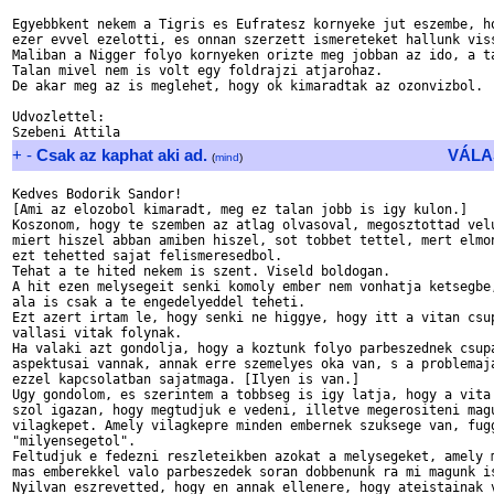
Egyebbkent nekem a Tigris es Eufratesz kornyeke jut eszembe, ho
ezer evvel ezelotti, es onnan szerzett ismereteket hallunk viss
Maliban a Nigger folyo kornyeken orizte meg jobban az ido, a ta
Talan mivel nem is volt egy foldrajzi atjarohaz.

De akar meg az is meglehet, hogy ok kimaradtak az ozonvizbol.

Udvozlettel:

+
-
Csak az kaphat aki ad.
VÁLA
(
mind
)
Kedves Bodorik Sandor!

[Ami az elozobol kimaradt, meg ez talan jobb is igy kulon.]

Koszonom, hogy te szemben az atlag olvasoval, megosztottad velu
miert hiszel abban amiben hiszel, sot tobbet tettel, mert elmon
ezt tehetted sajat felismeresedbol.

Tehat a te hited nekem is szent. Viseld boldogan.

A hit ezen melysegeit senki komoly ember nem vonhatja ketsegbe,
ala is csak a te engedelyeddel teheti.

Ezt azert irtam le, hogy senki ne higgye, hogy itt a vitan csup
vallasi vitak folynak.

Ha valaki azt gondolja, hogy a koztunk folyo parbeszednek csupa
aspektusai vannak, annak erre szemelyes oka van, s a problemaja
ezzel kapcsolatban sajatmaga. [Ilyen is van.]

Ugy gondolom, es szerintem a tobbseg is igy latja, hogy a vita 
szol igazan, hogy megtudjuk e vedeni, illetve megerositeni magu
vilagkepet. Amely vilagkepre minden embernek szuksege van, fugg
"milyensegetol".

Feltudjuk e fedezni reszleteikben azokat a melysegeket, amely m
mas emberekkel valo parbeszedek soran dobbenunk ra mi magunk is
Nyilvan eszrevetted, hogy en annak ellenere, hogy ateistainak v