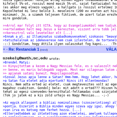
hozza igazitanom. Mondjuk atlag minden egyes tovabbadasnal a me
kifelejt 5%-ot, rosszul mond masik 5%-ot, sajat fantaziabol hoz
(es akkor meg elnezo vagyok), a hallgato is rosszul ertelmez 10
Kepzelheted mi lesz belole 3. meselesre (200 ev eseten azt hisz
minimum). Jo, a szamok teljesen fiktivek, de azert talan erezhe
mire gondolok.

>>Arrol mar folyt itt VITA, hogy az Evangeliumokbol nem tudjuk
>>ertelemben halt meg Jezus a kereszten, viszont arra tobb jel
>>keresztrol valo levetelkor elt [...]
>Ennak a pl. az Illuminatus szabadkomuveseknel szokasos "beava
>tetszhalalnak az idekeverese nem csak izlestelen, de tortenel
+
-
Re: Restanciak 1
VÁLA
(
mind
)
>Brendel Matyi:
>> Kinyujtottam a kezem a Nagy Messias fele, es o valaszolt ne
>> benne, es maris boldogabb vagyok. Most mar vilagosan latom 
>> apjanak satani buneit. Megvilagosodtam.
>Szoval Jezus apja lenne a Satan? Hmm-hmm. Hogy lehet akkor, h
>a Satan fia eletet adja miertunk? Nincs itt ellentmondas?

Nincs. Nem adta erted az eletet, csak megtevesztes volt az eges
magahoz csabitson. Gondolj bele: mit adott o erted??? Hiszen ha
tehat az egesz szenvedes-kereszthalal-feltamadas csak szinjatek
(Tok jo jatek ez a kis zold urhajo es Nagy Messias... -;-)

>Az egyik allaspont a bibliai nominalizmus (szoszerintiseg) al
>pontja. Eszerint a Biblia minden egyes szava ugy igaz, ahogy 
>van irva es ketseg nem ferhet hozza. [...]
>Elterjedtebbek az ihletettseg azon elmeletei, amelyek tullepn