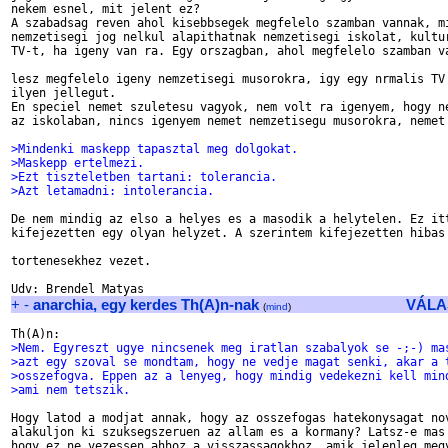
nekem esnel, mit jelent ez?

A szabadsag reven ahol kisebbsegek megfelelo szamban vannak, mi
nemzetisegi jog nelkul alapithatnak nemzetisegi iskolat, kultur
TV-t, ha igeny van ra. Egy orszagban, ahol megfelelo szamban va
lesz megfelelo igeny nemzetisegi musorokra, igy egy nrmalis TV 
ilyen jellegut.

En speciel nemet szuletesu vagyok, nem volt ra igenyem, hogy ne
az iskolaban, nincs igenyem nemet nemzetisegu musorokra, nemet 
>Mindenki maskepp tapasztal meg dolgokat.
>Maskepp ertelmezi.
>Ezt tiszteletben tartani: tolerancia.
>Azt letamadni: intolerancia.
De nem mindig az elso a helyes es a masodik a helytelen. Ez itt
kifejezetten egy olyan helyzet. A szerintem kifejezetten hibas 
tortenesekhez vezet.

+
-
anarchia, egy kerdes Th(A)n-nak
VÁLA
(
mind
)
>Nem. Egyreszt ugye nincsenek meg iratlan szabalyok se -;-) ma
>azt egy szoval se mondtam, hogy ne vedje magat senki, akar a 
>osszefogva. Eppen az a lenyeg, hogy mindig vedekezni kell min
>ami nem tetszik.
Hogy latod a modjat annak, hogy az osszefogas hatekonysagat nov
alakuljon ki szuksegszeruen az allam es a kormany? Latsz-e mas 
hogy ez ne vezessen ahhoz a visszassagokhoz, amik jelenleg megv