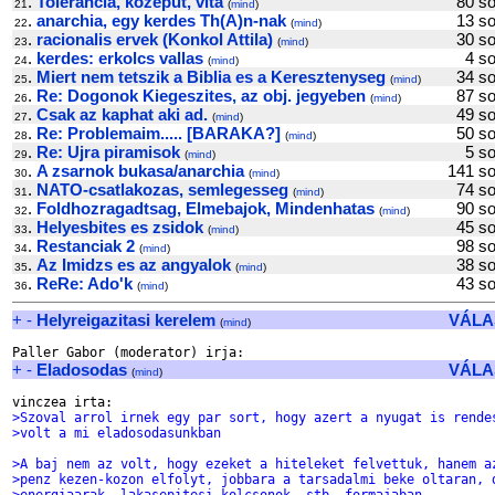
.
Tolerancia, kozeput, vita
80 
21
(
mind
)
.
anarchia, egy kerdes Th(A)n-nak
13 
22
(
mind
)
.
racionalis ervek (Konkol Attila)
30 
23
(
mind
)
.
kerdes: erkolcs vallas
4 
24
(
mind
)
.
Miert nem tetszik a Biblia es a Keresztenyseg
34 
25
(
mind
)
.
Re: Dogonok Kiegeszites, az obj. jegyeben
87 
26
(
mind
)
.
Csak az kaphat aki ad.
49 
27
(
mind
)
.
Re: Problemaim..... [BARAKA?]
50 
28
(
mind
)
.
Re: Ujra piramisok
5 
29
(
mind
)
.
A zsarnok bukasa/anarchia
141 
30
(
mind
)
.
NATO-csatlakozas, semlegesseg
74 
31
(
mind
)
.
Foldhozragadtsag, Elmebajok, Mindenhatas
90 
32
(
mind
)
.
Helyesbites es zsidok
45 
33
(
mind
)
.
Restanciak 2
98 
34
(
mind
)
.
Az Imidzs es az angyalok
38 
35
(
mind
)
.
ReRe: Ado'k
43 
36
(
mind
)
+
-
Helyreigazitasi kerelem
VÁLA
(
mind
)
+
-
Eladosodas
VÁLA
(
mind
)
>Szoval arrol irnek egy par sort, hogy azert a nyugat is rende
>volt a mi eladosodasunkban
>A baj nem az volt, hogy ezeket a hiteleket felvettuk, hanem a
>penz kezen-kozon elfolyt, jobbara a tarsadalmi beke oltaran, 