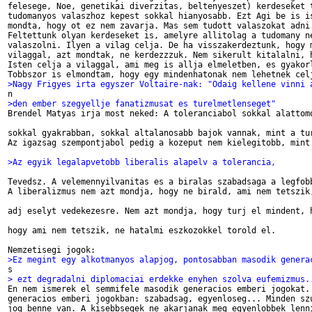
felesege, Noe, genetikai diverzitas, beltenyeszet) kerdeseket t
tudomanyos valaszhoz kepest sokkal hianyosabb. Ezt Agi be is is
mondta, hogy ot ez nem zavarja. Mas sem tudott valaszokat adni.
Feltettunk olyan kerdeseket is, amelyre allitolag a tudomany ne
valaszolni. Ilyen a vilag celja. De ha visszakerdeztunk, hogy m
vilaggal, azt mondtak, ne kerdezzzuk. Nem sikerult kitalalni, h
Isten celja a vilaggal, ami meg is allja elmeletben, es gyakorl
>Nagy Frigyes irta egyszer Voltaire-nak: "Odaig kellene vinni 
>den ember szegyellje fanatizmusat es turelmetlenseget"

Brendel Matyas irja most neked: A toleranciabol sokkal alattomo
sokkal gyakrabban, sokkal altalanosabb bajok vannak, mint a tur
Az igazsag szempontjabol pedig a kozeput nem kielegitobb, mint 
>Az egyik legalapvetobb liberalis alapelv a tolerancia, 
Tevedsz. A velemennyilvanitas es a biralas szabadsaga a legfobb
A liberalizmus nem azt mondja, hogy ne birald, ami nem tetszik,
adj eselyt vedekezesre. Nem azt mondja, hogy turj el mindent, h
hogy ami nem tetszik, ne hatalmi eszkozokkel torold el.

>Ez megint egy alkotmanyos alapjog, pontosabban masodik genera
> ezt degradalni diplomaciai erdekke enyhen szolva eufemizmus.

En nem ismerek el semmifele masodik generacios emberi jogokat. 
generacios emberi jogokban: szabadsag, egyenloseg... Minden szu
jog benne van. A kisebbsegek ne akarjanak meg egyenlobbek lenni