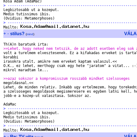
> ------------------------------------------------------------

Legbiztosabb ut a kozeput.

Medio tutissimus ibis.

> ------------------------------------------------------------

Mailto: 
+
-
stilus?
VÁLA
(
mind
)
>>Lehet, hogy neked nem tetszik, de az adott esetben eleg sok 

volt a turelmem elvesztesenek. Ez a kifakadas erveket is tartal
korabbi

irasokra utalt, amikre nem erveket kaptam valaszul.<<

O.K., ez lehet, merthogy csak egy hete "jaratom" a vitat... :-)
mikrol maradtam le...

>>azaz sokszor a kompromisszum rosszabb mindket szelsoseges

megoldasnal.<<

Lehet, de minden relativ. Inkabb ugy ertelmezem, hogy torekedni
a szelsoseges megoldasok megismeresere es egyben latni kell, ho
jobb-e a kozep-ut valasztasa. Sokszor az.

> ------------------------------------------------------------

Legbiztosabb ut a kozeput.

Medio tutissimus ibis.

> ------------------------------------------------------------

Mailto: 
+
-
Re: TV vita
VÁLA