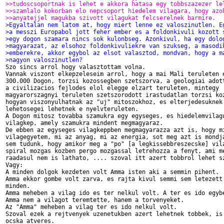
>>tudoscsoportnak is lehet e akkora hatasa egy tobbszazezer le
>>szamlalo kokorban elo nepcsoport hiedelem vilagara, hogy azo
>>anyatejjel magukba szivott vilagukat felcserelnek barmire.
>Egyaltalan nem latom at, hogy miert lenne ez valoszinutlen. E
>a messzi Europabol jott feher ember es a foldonkivuli kozott 
>egy dogon szamara nincs sok kulonbseg. Azonkivul, ha egy dolo
>magyarazat, az elsohoz foldonkivuliekre van szukseg, a masodi
>emberekre, akkor egybol az elsot valasztod, mondvan, hogy a m
>nagyon valoszinutlen?

Szo sincs arrol hogy valasztottam volna.

Vannak viszont elkepzeleseim arrol, hogy a mai Mali teruleten e
300.000 Dogon, torzsi kozossegben szetszorva, a geologiai adott
a civilizacios fejlodes elol elegge elzart teruleten, mintegy

magyarorszagnyi teruleten szetszorodott irastudatlan torzsi koz
hogyan viszonyulhatnak az "uj" mitoszokhoz, es elterjedesuknek 
lehetosegei lehetnek e nyelvteruleten.

A Dogon mitosz tovabba szamukra egy egyseges, es hiedelemvilagu
vilagkep, amely szamukra mindent megmagyaraz.

De ebben az egyseges vilagkeppben megmagyarazza azt is, hogy mi
vilagegyetem, mi az anyag, mi az energia, sot meg azt is mondja
sem tudunk, hogy amikor meg a "po" [a legkissebbreszecske] vila
spiral mozgas kozben pergo mozgassal letrehozza a fenyt, ami me
raadasul nem is lathato, .... szoval itt azert tobbrol lehet sz
Vagy:

A minden dolgok kezdeten volt Amma isten aki a semmin pihent.

Amma ekkor gombe volt zarva, es rajta kivul semmi sem letezett.
minden.

Amma meheben a vilag ido es ter nelkul volt. A ter es ido egybe
Amma nem a vilagot teremtette, hanem a torvenyeket.

Az "Amma" meheben a vilag ter es ido nelkul volt.

Szoval ezek a rejtvenyek uzenetukben azert lehetnek tobbek, is 
ocska atveres.
