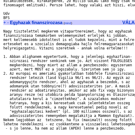
kulakuldozesek, kirakatperek, 20 millio GULAG lako hogy csak ne
finomsagot emlitsek). Persze lehet, hogy valaki azt hiszi, elve
Udv

+
-
Egyhazak finanszirozasa
VÁLA
(
mind
)
Nagy tisztelettel megkerem vitapartnereimet, hogy az egyhazak

finanszirozasa temakorben velemenyeiket erleljek ki jobban,

mert kellemesebb idotoltest is el tudok kepzelni, mint a felre-
erteseket es a szocialis demagogiaba hajlo felremagyarazasokat

helyreigazgatni. Vitazni szeretnek - annak volna ertelme!!!

1. Abban alighanem egyetertunk, hogy a jelenlegi egyhazfinan-

   szirozasi rendszer senkinek sem jo. Azt viszont FOLOSLEGES

   megkerdezni, hogy miert az allam a penzbeszedo: egyszeruen

   azert, mert MOST ez a jogszabaly. Szerintem sem jo igy.

2. Az europai es ameriaki gyakorlatban tobbfele finanszirozasi

   rendszer letezik (lasd Vigilia 96/1 es 96/2). Az egyik az

   adomanygyujto rendszer, ahol az agyhazak a beszedok, s az

   adomanyok utan tobbnyire(?) adovisszaterites jar. A masik

   rendszer az adoatiranyitas, amikor az ado fix vagy bizonyos

   aranyu resze (ez utobbira pelda Spanyolorszag es Olaszorszag
   atutalasra kerul a "cimzettekhez". A szazalekos modszer

   hatranya, hogy a kis keresetuek csak jelentektelen osszeg

   folott rendelkeznek, a nagy keresetuenel pedig noveli az

   "egyhazalapitasi kedvet" (pl. 100 milliomos osszeall, s az

   adovisszaterites remenyeben megalakitja a Mammon Egyhazat).

Nekem legjobban az  tetszene, ha fix (maximalt) osszeg folott

lehetne rendelkezni - ez csokkentene a visszaelesi lehetosegeke
 - s jo lenne, ha nem az allam (APEH) lenne a penzbeszedo.
