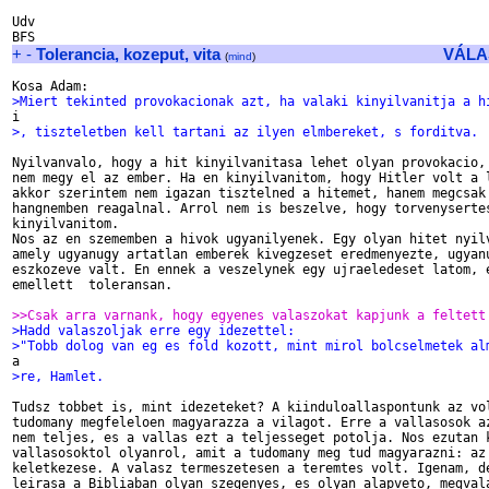
Udv

+
-
Tolerancia, kozeput, vita
VÁLA
(
mind
)
>Miert tekinted provokacionak azt, ha valaki kinyilvanitja a h
>, tiszteletben kell tartani az ilyen elmbereket, s forditva.
Nyilvanvalo, hogy a hit kinyilvanitasa lehet olyan provokacio, 
nem megy el az ember. Ha en kinyilvanitom, hogy Hitler volt a l
akkor szerintem nem igazan tisztelned a hitemet, hanem megcsak 
hangnemben reagalnal. Arrol nem is beszelve, hogy torvenysertes
kinyilvanitom.

Nos az en szememben a hivok ugyanilyenek. Egy olyan hitet nyilv
amely ugyanugy artatlan emberek kivegzeset eredmenyezte, ugyanu
eszkozeve valt. En ennek a veszelynek egy ujraeledeset latom, e
emellett  toleransan.

>>Csak arra varnank, hogy egyenes valaszokat kapjunk a feltett
>Hadd valaszoljak erre egy idezettel:
>"Tobb dolog van eg es fold kozott, mint mirol bolcselmetek al
>re, Hamlet.
Tudsz tobbet is, mint idezeteket? A kiinduloallaspontunk az vol
tudomany megfeleloen magyarazza a vilagot. Erre a vallasosok az
nem teljes, es a vallas ezt a teljesseget potolja. Nos ezutan k
vallasosoktol olyanrol, amit a tudomany meg tud magyarazni: az 
keletkezese. A valasz termeszetesen a teremtes volt. Igenam, de
leirasa a Bibliaban olyan szegenyes, es olyan alapveto, megvala