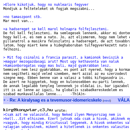
>Elore kikotjuk, hogy no nuklearis fegyver

Mondjuk a felteteleket ok fogjak megszabni...

>no tamaszpont stb.

Mar most van...

>a hadsereget se kell marol holnapra folfejleszteni.

De fol kell fejleszteni. Ha semlegesek lennenk, akkor mi donten
hogy kell-e, es nem a nato. Jo, azt elismerem, hogy nem lehet e
pillanatrol a masikra feloszlatni a hadsereget, de azt tovabbra
latom, hogy miert kene a hideghaboruban tulfegyverkezett nato s
felhozni.

> Mit fog csinalni a francia paraszt, a kamionok beviszik a
>magyar mezogazdasagi arut? Most ugy kethavonta van naluk
>kamionborogatas vagy mas buli, majd gyakrabban lesz.

Semmivel nem lesz gyakrabban, es pont azt nyered, hogy a korman
nem segitheti majd veled szemben, mert azzal az eu szerzodest

szegne meg. Ebben benne van a valasz a tobbi kifogasodra is.

De azert ne higgyetek, hogy en kulonosebben eu-parti lennek,

de annak legalabb tenyleg lennenek jo oldalai is, bar igazabol

itt is az lenne az igazi, ha globalis szabadkereskedelem es

+
-
Re: A kiralysag es a tevemusor-idomericskelo
VÁLA
(
mind
)
>Csak azt ne valaszold, hogy Neked ilyen Menyorszag nem is
>kell...Ezt elhiszem. Ezert jutnak oda csak a hivok, akiknek e
>vagyuk, hogy mindig Krisztussal legyenek. A hivok onkentes va
>alapjan udvozulnek, mikent a hitetlenek is onkentes valasztas