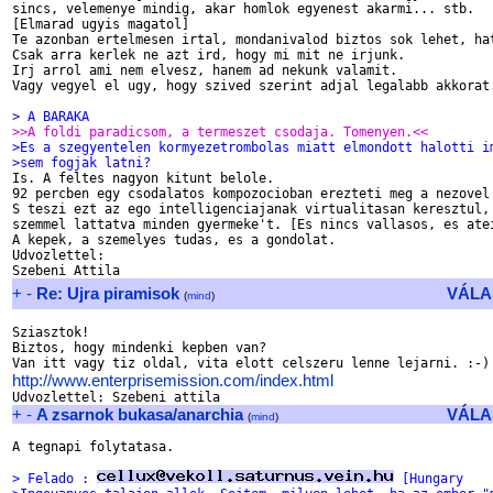
sincs, velemenye mindig, akar homlok egyenest akarmi... stb.

[Elmarad ugyis magatol]

Te azonban ertelmesen irtal, mondanivalod biztos sok lehet, hat
Csak arra kerlek ne azt ird, hogy mi mit ne irjunk.

Irj arrol ami nem elvesz, hanem ad nekunk valamit.

Vagy vegyel el ugy, hogy szived szerint adjal legalabb akkorat.
> A BARAKA
>>A foldi paradicsom, a termeszet csodaja. Tomenyen.<<
>Es a szegyentelen kormyezetrombolas miatt elmondott halotti i
>sem fogjak latni?

Is. A feltes nagyon kitunt belole.

92 percben egy csodalatos kompozocioban erezteti meg a nezovel 
S teszi ezt az ego intelligenciajanak virtualitasan keresztul, 
szemmel lattatva minden gyermeke't. [Es nincs vallasos, es atei
A kepek, a szemelyes tudas, es a gondolat.

Udvozlettel:

+
-
Re: Ujra piramisok
VÁLA
(
mind
)
Sziasztok!

Biztos, hogy mindenki kepben van?

http://www.enterprisemission.com/index.html
+
-
A zsarnok bukasa/anarchia
VÁLA
(
mind
)
A tegnapi folytatasa.

> Felado : 
 [Hungary