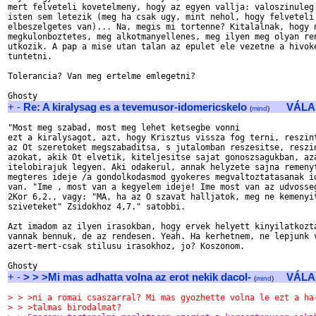
mert felveteli kovetelmeny, hogy az egyen vallja: valoszinuleg 
isten sem letezik (meg ha csak ugy, mint nehol, hogy felveteli 
elbeszelgetes van)... Na, megis mi tortenne? Kitalalnak, hogy n
megkulonboztetes, meg alkotmanyellenes, meg ilyen meg olyan ren
utkozik. A pap a mise utan talan az epulet ele vezetne a hivoke
tuntetni.

Tolerancia? Van meg ertelme emlegetni?

+
-
Re: A kiralysag es a tevemusor-idomericskelo
VÁLA
(
mind
)
"Most meg szabad, most meg lehet ketsegbe vonni

ezt a kiralysagot, azt, hogy Krisztus vissza fog terni, reszint
az Ot szeretoket megszabaditsa, s jutalomban reszesitse, reszin
azokat, akik Ot elvetik, kiteljesitse sajat gonoszsagukban, aza
itelobirajuk legyen. Aki odakerul, annak helyzete sajna remenyt
megteres ideje /a gondolkodasmod gyokeres megvaltoztatasanak id
van. "Ime , most van a kegyelem ideje! Ime most van az udvosseg
2Kor 6,2., vagy: "MA, ha az O szavat halljatok, meg ne kemenyit
sziveteket" Zsidokhoz 4,7." satobbi.

Azt imadom az ilyen irasokban, hogy ervek helyett kinyilatkozta
vannak bennuk, de az rendesen. Yeah. Ha kerhetnem, ne lepjunk v
azert-mert-csak stilusu irasokhoz, jo? Koszonom.

+
-
> > >Mi mas adhatta volna az erot nekik dacol-
VÁLA
(
mind
)
> > >ni a romai csaszarral? Mi mas gyozhette volna le ezt a ha
> > >talmas birodalmat?