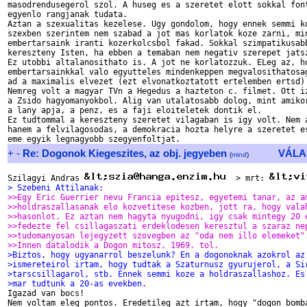
masodrendusegerol szol. A huseg es a szeretet elott sokkal font
egyenlo rangjanak tudata.

Aztan a szexualitas kezelese. Ugy gondolom, hogy ennek semmi ko
szexben szerintem nem szabad a jot mas korlatok koze zarni, min
embertarsaink iranti kozerkolcsbol fakad. Sokkal szimpatikusabb
kereszteny Isten, ha ebben a temaban nem negativ szerepet jatsz
Ez utobbi altalanosithato is. A jot ne korlatozzuk. ELeg az, ho
embertarsainkkal valo egyutteles mindenkeppen megvalosithatosag
ad a maximalis elvezet (ezt elvonatkoztatott ertelemben ertsd) 
Nemreg volt a magyar TVn a Hegedus a hazteton c. filmet. Ott iz
a Zsido hagyomanyokbol. Alig van utalatosabb dolog, mint amikor
a lany apja, a penz, es a faji eloiteletek dontik el.

Ez tudtommal a kereszteny szeretet vilagaban is igy volt. Nem a
hanem a felvilagosodas, a demokracia hozta helyre a szeretet es
+
-
Re: Dogonok Kiegeszites, az obj. jegyeben
VÁLA
(
mind
)
Szilagyi Andras 
  > mrt: 
> Szebeni Attilanak:
>>Egy Eric Guerrier nevu Francia epitesz, egyetemi tanar, az a
>>holdraszallasanak elo kozvetitese kozben, jott ra, hogy vala
>>hasonlot. Ez aztan nem hagyta nyugodni, igy csak mintegy 20 
>>fedezte fel csillagaszati erdeklodesen keresztul a szaraz ne
>>tudomanyosan lejegyzett szovegben az "oda nem illo elemeket"
>>Innen datalodik a Dogon mitosz. 1969. tol.
>Biztos, hogy ugyanarrol beszelunk? En a dogonoknak azokrol az
>ismereteirol irtam, hogy tudtak a Szaturnusz gyurujerol, a Si
>tarscsillagarol, stb. Ennek semmi koze a holdraszallashoz. Es
>mar tudtunk a 20-as evekben.

Igazad van bocs!

Nem voltam eleg pontos. Eredetileg azt irtam, hogy "dogon bomba