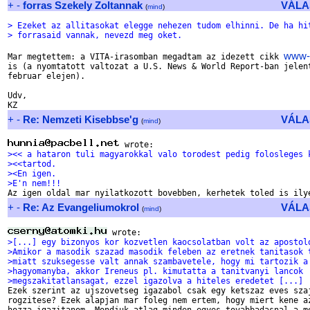
+
-
forras Szekely Zoltannak
VÁLA
(
mind
)
> Ezeket az allitasokat elegge nehezen tudom elhinni. De ha hi
> forrasaid vannak, nevezd meg oket.
www-l
Mar megtettem: a VITA-irasomban megadtam az idezett cikk 
is (a nyomtatott valtozat a U.S. News & World Report-ban jelent
februar elejen). 

Udv,

+
-
Re: Nemzeti Kisebbse'g
VÁLA
(
mind
)
><< a hataron tuli magyarokkal valo torodest pedig folosleges 
><<tartod.
><En igen.
>E'n nem!!!
+
-
Re: Az Evangeliumokrol
VÁLA
(
mind
)
>[...] egy bizonyos kor kozvetlen kaocsolatban volt az apostol
>Amikor a masodik szazad masodik feleben az eretnek tanitasok 
>miatt szuksegesse valt annak szambavetele, hogy mi tartozik a
>hagyomanyba, akkor Ireneus pl. kimutatta a tanitvanyi lancok
>megszakitatlansagat, ezzel igazolva a hiteles eredetet [...]

Ezek szerint az ujszovetseg igazabol csak egy ketszaz eves szaj
rogzitese? Ezek alapjan mar foleg nem ertem, hogy miert kene az