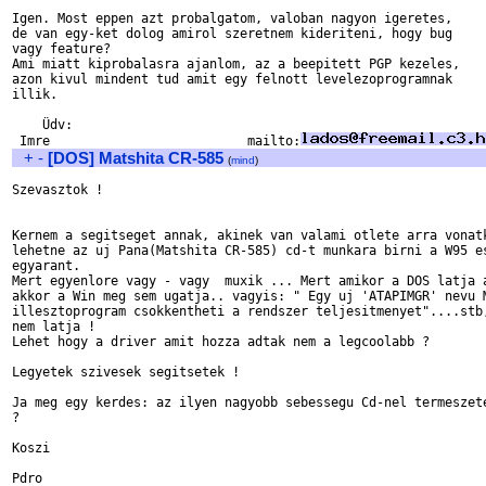
Igen. Most eppen azt probalgatom, valoban nagyon igeretes,

de van egy-ket dolog amirol szeretnem kideriteni, hogy bug

vagy feature?

Ami miatt kiprobalasra ajanlom, az a beepitett PGP kezeles,

azon kivul mindent tud amit egy felnott levelezoprogramnak

illik.

    Üdv:

 Imre                          mailto:
+
-
[DOS] Matshita CR-585
(
mind
)
Szevasztok !

Kernem a segitseget annak, akinek van valami otlete arra vonatk
lehetne az uj Pana(Matshita CR-585) cd-t munkara birni a W95 es
egyarant.

Mert egyenlore vagy - vagy  muxik ... Mert amikor a DOS latja a
akkor a Win meg sem ugatja.. vagyis: " Egy uj 'ATAPIMGR' nevu M
illesztoprogram csokkentheti a rendszer teljesitmenyet"....stb,
nem latja !

Lehet hogy a driver amit hozza adtak nem a legcoolabb ?

Legyetek szivesek segitsetek !

Ja meg egy kerdes: az ilyen nagyobb sebessegu Cd-nel termeszete
?

Koszi
