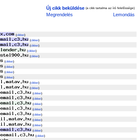
Új cikk beküldése
(a cikk tartalma az író felelõssége)
Megrendelés
Lemondás
(
cikkei
)
(
cikkei
)
(
cikkei
)
(
cikkei
)
(
cikkei
)
(
cikkei
)
(
cikkei
)
(
cikkei
)
(
cikkei
)
(
cikkei
)
(
cikkei
)
(
cikkei
)
(
cikkei
)
(
cikkei
)
(
cikkei
)
(
cikkei
)
(
cikkei
)
(
cikkei
)
(
cikkei
)
(
cikkei
)