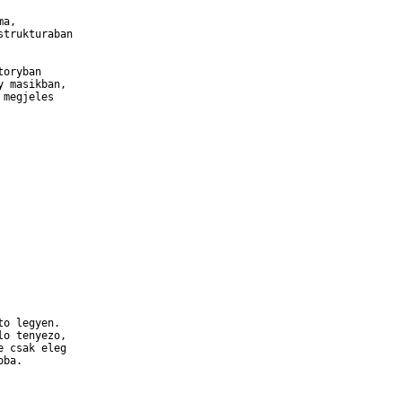
a,

trukturaban

oryban

 masikban,

megjeles

o legyen.

o tenyezo,

 csak eleg

ba.
