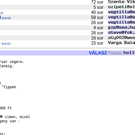
72 sor
5 sor
40 sor
nd
)
I
58 sor
(
mind
)
26 sor
4 sor
26 sor
16 sor
=
15 sor
(
mind
)
VÁLASZ
Feladó:
uar vegere.

anaig,



"Tippek

00 Ft

 cimen, mivel

eny van -

s:
