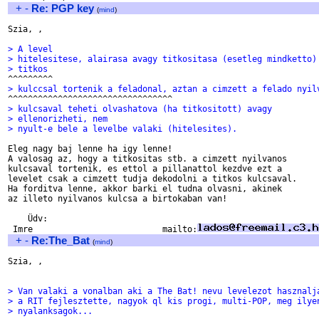
+
-
Re: PGP key
(
mind
)
Szia, ,

> A level
> hitelesitese, alairasa avagy titkositasa (esetleg mindketto)
> titkos
> kulccsal tortenik a feladonal, aztan a cimzett a felado nyil
> kulcsaval teheti olvashatova (ha titkositott) avagy
> ellenorizheti, nem
> nyult-e bele a levelbe valaki (hitelesites).
Eleg nagy baj lenne ha igy lenne!

A valosag az, hogy a titkositas stb. a cimzett nyilvanos

kulcsaval tortenik, es ettol a pillanattol kezdve ezt a

levelet csak a cimzett tudja dekodolni a titkos kulcsaval.

Ha forditva lenne, akkor barki el tudna olvasni, akinek

az illeto nyilvanos kulcsa a birtokaban van!

    Üdv:

 Imre                          mailto:
+
-
Re:The_Bat
(
mind
)
Szia, ,

> Van valaki a vonalban aki a The Bat! nevu levelezot hasznalj
> a RIT fejlesztette, nagyok ql kis progi, multi-POP, meg ilye
> nyalanksagok...