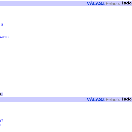
VÁLASZ
Feladó:
 a
vanos
VÁLASZ
Feladó:
a?
n