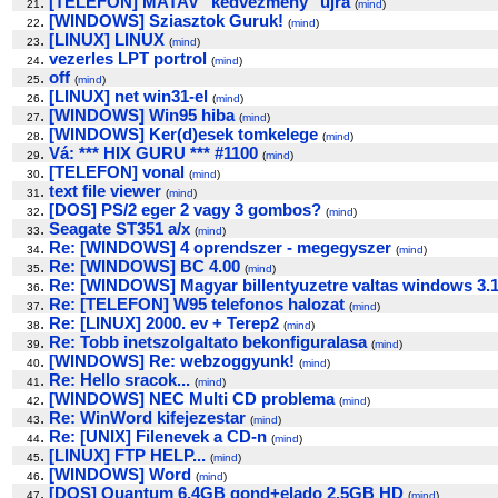
.
[TELEFON] MATAV "kedvezmeny" ujra
21
(
mind
)
.
[WINDOWS] Sziasztok Guruk!
22
(
mind
)
.
[LINUX] LINUX
23
(
mind
)
.
vezerles LPT portrol
24
(
mind
)
.
off
25
(
mind
)
.
[LINUX] net win31-el
26
(
mind
)
.
[WINDOWS] Win95 hiba
27
(
mind
)
.
[WINDOWS] Ker(d)esek tomkelege
28
(
mind
)
.
Vá: *** HIX GURU *** #1100
29
(
mind
)
.
[TELEFON] vonal
30
(
mind
)
.
text file viewer
31
(
mind
)
.
[DOS] PS/2 eger 2 vagy 3 gombos?
32
(
mind
)
.
Seagate ST351 a/x
33
(
mind
)
.
Re: [WINDOWS] 4 oprendszer - megegyszer
34
(
mind
)
.
Re: [WINDOWS] BC 4.00
35
(
mind
)
.
Re: [WINDOWS] Magyar billentyuzetre valtas windows 3.1
36
.
Re: [TELEFON] W95 telefonos halozat
37
(
mind
)
.
Re: [LINUX] 2000. ev + Terep2
38
(
mind
)
.
Re: Tobb inetszolgaltato bekonfiguralasa
39
(
mind
)
.
[WINDOWS] Re: webzoggyunk!
40
(
mind
)
.
Re: Hello sracok...
41
(
mind
)
.
[WINDOWS] NEC Multi CD problema
42
(
mind
)
.
Re: WinWord kifejezestar
43
(
mind
)
.
Re: [UNIX] Filenevek a CD-n
44
(
mind
)
.
[LINUX] FTP HELP...
45
(
mind
)
.
[WINDOWS] Word
46
(
mind
)
.
[DOS] Quantum 6.4GB gond+elado 2.5GB HD
47
(
mind
)