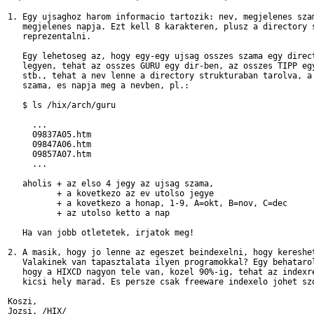
1. Egy ujsaghoz harom informacio tartozik: nev, megjelenes szam
   megjelenes napja. Ezt kell 8 karakteren, plusz a directory s
   reprezentalni.

   Egy lehetoseg az, hogy egy-egy ujsag osszes szama egy direct
   legyen, tehat az osszes GURU egy dir-ben, az osszes TIPP egy
   stb., tehat a nev lenne a directory strukturaban tarolva, a 
   szama, es napja meg a nevben, pl.:

   $ ls /hix/arch/guru

     ...

     09837A05.htm

     09847A06.htm

     09857A07.htm

     ...

   aholis + az elso 4 jegy az ujsag szama,

          + a kovetkezo az ev utolso jegye

          + a kovetkezo a honap, 1-9, A=okt, B=nov, C=dec

          + az utolso ketto a nap

   Ha van jobb otletetek, irjatok meg!

2. A masik, hogy jo lenne az egeszet beindexelni, hogy kereshet
   Valakinek van tapasztalata ilyen programokkal? Egy behatarol
   hogy a HIXCD nagyon tele van, kozel 90%-ig, tehat az indexre
   kicsi hely marad. Es persze csak freeware indexelo johet szo
Koszi,
