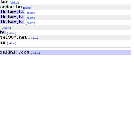
(
cikkei
)
(
cikkei
)
(
cikkei
)
(
cikkei
)
(
cikkei
)
(
cikkei
)
(
cikkei
)
(
cikkei
)
(
cikkei
)
(
cikkei
)