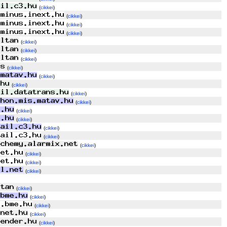
(
cikkei
)
(
cikkei
)
(
cikkei
)
(
cikkei
)
(
cikkei
)
(
cikkei
)
(
cikkei
)
(
cikkei
)
(
cikkei
)
(
cikkei
)
(
cikkei
)
(
cikkei
)
(
cikkei
)
(
cikkei
)
(
cikkei
)
(
cikkei
)
(
cikkei
)
(
cikkei
)
(
cikkei
)
(
cikkei
)
(
cikkei
)
(
cikkei
)
(
cikkei
)
(
cikkei
)
(
cikkei
)