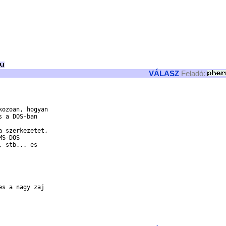
VÁLASZ
Feladó:
ozoan, hogyan

 a DOS-ban

 szerkezetet,

S-DOS

 stb... es

s a nagy zaj
