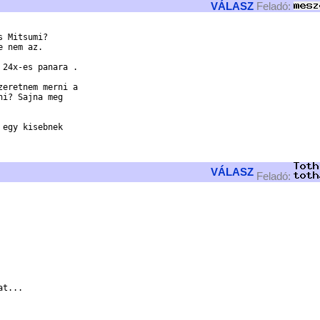
VÁLASZ
Feladó:
 Mitsumi? 

 nem az. 

24x-es panara . 

eretnem merni a 

i? Sajna meg 

egy kisebnek 

VÁLASZ
Feladó:
t...
