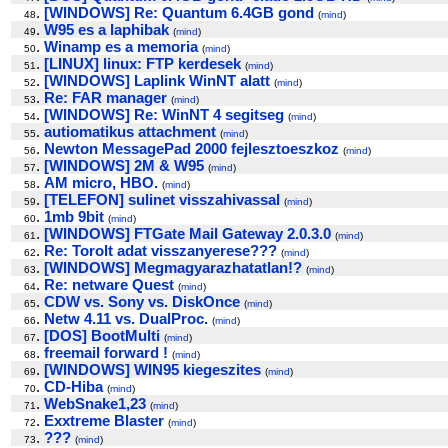
.
[WINDOWS] Re: Quantum 6.4GB gond
48
(
mind
)
.
W95 es a laphibak
49
(
mind
)
.
Winamp es a memoria
50
(
mind
)
.
[LINUX] linux: FTP kerdesek
51
(
mind
)
.
[WINDOWS] Laplink WinNT alatt
52
(
mind
)
.
Re: FAR manager
53
(
mind
)
.
[WINDOWS] Re: WinNT 4 segitseg
54
(
mind
)
.
autiomatikus attachment
55
(
mind
)
.
Newton MessagePad 2000 fejlesztoeszkoz
56
(
mind
)
.
[WINDOWS] 2M & W95
57
(
mind
)
.
AM micro, HBO.
58
(
mind
)
.
[TELEFON] sulinet visszahivassal
59
(
mind
)
.
1mb 9bit
60
(
mind
)
.
[WINDOWS] FTGate Mail Gateway 2.0.3.0
61
(
mind
)
.
Re: Torolt adat visszanyerese???
62
(
mind
)
.
[WINDOWS] Megmagyarazhatatlan!?
63
(
mind
)
.
Re: netware Quest
64
(
mind
)
.
CDW vs. Sony vs. DiskOnce
65
(
mind
)
.
Netw 4.11 vs. DualProc.
66
(
mind
)
.
[DOS] BootMulti
67
(
mind
)
.
freemail forward !
68
(
mind
)
.
[WINDOWS] WIN95 kiegeszites
69
(
mind
)
.
CD-Hiba
70
(
mind
)
.
WebSnake1,23
71
(
mind
)
.
Exxtreme Blaster
72
(
mind
)
.
???
73
(
mind
)