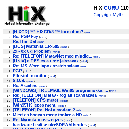
HIX
GURU
110
Copyright Myths
.
[HIXCD] *** HIXCD/8 *** formatum?
1
(
mind
)
.
Re: PGP key
2
(
mind
)
.
Re:The_Bat
3
(
mind
)
.
[DOS] Matshita CR-585
4
(
mind
)
.
2x - 8x Cd Problem
5
(
mind
)
.
Re: [TELEFON] MatavNet meg mindig...
6
(
mind
)
.
[UNIX] a DES es a un*x jelszavak
7
(
mind
)
.
Re: MS Word lapok szetdobalasa
8
(
mind
)
.
PGP
9
(
mind
)
.
Elfustolt monitor
10
(
mind
)
.
S.O.S.
11
(
mind
)
.
Re: Arachne
12
(
mind
)
.
[WINDOWS] FREEMAIL Win95 programokkal ...
13
(
mind
)
.
Re:[TELEFON] Matav - foglalt szamlazasa
14
(
mind
)
.
[TELEFON] CPS meter
15
(
mind
)
.
[Win95] Kilepes menu
16
(
mind
)
.
[TELEFON] Re: Hol a modem ?
17
(
mind
)
.
Miert es hogyan megy tonkre a HD
18
(
mind
)
.
Re: Nyomtato osszegzes
19
(
mind
)
.
hardware bealitasok+SDRAM kerdes
20
(
mind
)