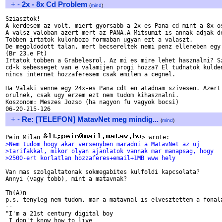
+
-
2x - 8x Cd Problem
(
mind
)
Sziasztok! 

A kerdesem az volt, miert gyorsabb a 2x-es Pana cd mint a 8x-os
A valsz valoban azert mert az PANA.A Mitsumit is annak adjak de
Tobben irtatok kulonbozo formaban ugyan ezt a valaszt. 

De megoldodott talan, mert becsereltek nemi penz elleneben egy 
(Br 23.e Ft) 

Irtatok tobben a Grabelesrol. Az mi es mire lehet hasznalni? Sz
cd-k sebesseget van e valamijen progi hozza? El tudnatok kulden
nincs internet hozzaferesem csak emilem a cegnel. 

Ha Valaki venne egy 24x-es Pana cdt en atadnam szivesen. Azert 
orulnek, csak ugy erzem ezt nem tudom kihasznalni. 

Koszonom: Meszes Jozso (ha nagyon fu vagyok bocsi) 

+
-
Re: [TELEFON] MatavNet meg mindig...
(
mind
)
Pein Milan 
>Nem tudom hogy akar versenyben maradni a MatavNet az uj 
>tarifakkal, mikor olyan ajanlatok vannak mar manapsag, hogy 
>2500-ert korlatlan hozzaferes+email+1MB www hely 
Van mas szolgaltatonak sokmegabites kulfoldi kapcsolata?

Annyi (vagy tobb), mint a matavnak?

Th(A)n

p.s. tenyleg nem tudom, mar a matavnal is elvesztettem a fonala
-- 

"I'm a 21st century digital boy

 I don't know how to live
