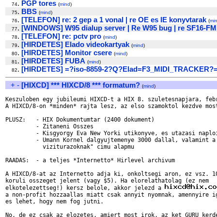
.
PGP tores
74
(
mind
)
.
BBS
75
(
mind
)
.
[TELEFON] re: 2 gep a 1 vonal | re OE es IE konyvtarak
76
(
mi
.
[WINDOWS] W95 dialup server | Re W95 bug | re SF16-FM
77
.
[TELEFON] re: pctv pro
78
(
mind
)
.
[HIRDETES] Elado videokartyak
79
(
mind
)
.
[HIRDETES] Monitor csere
80
(
mind
)
.
[HIRDETES] FUBA
81
(
mind
)
.
[HIRDETES] =?iso-8859-2?Q?Elad=F3_MIDI_TRACKER?
82
+
-
[HIXCD] *** HIXCD/8 *** formatum?
(
mind
)
Keszuloben egy jubileumi HIXCD-t a HIX 8. szuletesnapjara, febr
A HIXCD/8-on *minden* rajta lesz, az elso szamoktol kezdve most
PLUSZ:   - HIX Dokumentumtar (2400 dokument)

         - Zitaneni Osszes

         - Kisgyorgy Eva New Yorki utikonyve, es utazasi naploi
         - Umann Kornel dalgyujtemenye 3000 dallal, valamint a 
           viziturazoknak" cimu alapmu

RAADAS:  - a teljes *Internetto* Hirlevel archivum

A HIXCD/8-at az Internetto adja ki, onkoltsegi aron, ez vsz. 10
koruli osszeget jelent (vagy $5). Ha elorelathatolag (ez nem 

elkotelezettseg!) kersz belole, akkor jelezd a 
a non-profit hozzaallas miatt csak annyit nyomnak, amennyire ig
es lehet, hogy nem fog jutni.

No, de ez csak az elozetes, amiert most irok, az ket GURU kerde