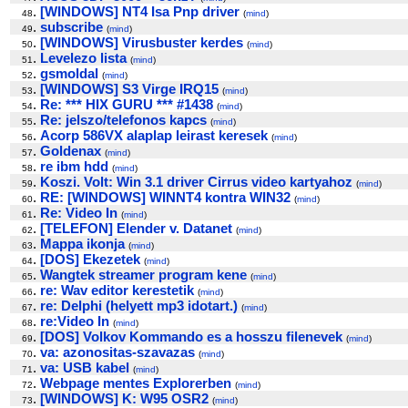
.
[WINDOWS] NT4 Isa Pnp driver
48
(
mind
)
.
subscribe
49
(
mind
)
.
[WINDOWS] Virusbuster kerdes
50
(
mind
)
.
Levelezo lista
51
(
mind
)
.
gsmoldal
52
(
mind
)
.
[WINDOWS] S3 Virge IRQ15
53
(
mind
)
.
Re: *** HIX GURU *** #1438
54
(
mind
)
.
Re: jelszo/telefonos kapcs
55
(
mind
)
.
Acorp 586VX alaplap leirast keresek
56
(
mind
)
.
Goldenax
57
(
mind
)
.
re ibm hdd
58
(
mind
)
.
Koszi. Volt: Win 3.1 driver Cirrus video kartyahoz
59
(
mind
)
.
RE: [WINDOWS] WINNT4 kontra WIN32
60
(
mind
)
.
Re: Video In
61
(
mind
)
.
[TELEFON] Elender v. Datanet
62
(
mind
)
.
Mappa ikonja
63
(
mind
)
.
[DOS] Ekezetek
64
(
mind
)
.
Wangtek streamer program kene
65
(
mind
)
.
re: Wav editor kerestetik
66
(
mind
)
.
re: Delphi (helyett mp3 idotart.)
67
(
mind
)
.
re:Video In
68
(
mind
)
.
[DOS] Volkov Kommando es a hosszu filenevek
69
(
mind
)
.
va: azonositas-szavazas
70
(
mind
)
.
va: USB kabel
71
(
mind
)
.
Webpage mentes Explorerben
72
(
mind
)
.
[WINDOWS] K: W95 OSR2
73
(
mind
)