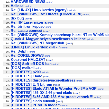
.
HARDWiRED NEWS
74
(
mind
)
.
Helloka!
75
(
mind
)
.
Re: [LINUX] Linux kerdes (vgetty)
76
(
mind
)
.
Re: [WINDOWS] Re: DirectX (DirectGuRu)
77
(
mind
)
.
drx bug
78
(
mind
)
.
Re: HP Laser mizeria
79
(
mind
)
.
Re: trinitron kepcso
80
(
mind
)
.
Re: Lassu connect
81
(
mind
)
.
Re: [WINDOWS] Komoly share/map hiszti NT es Win95 ala
82
.
Quark 4. Magyar helyesirasellenorzo kellene
83
(
mind
)
.
Re: [WINDOWS] NT. Megorulok.
84
(
mind
)
.
[LINUX] Linux kerdes: dial -in
85
(
mind
)
.
Re: Delphi
86
(
mind
)
.
Re: CORELDRAW8
87
(
mind
)
.
Koszonet HALOZAT
88
(
mind
)
.
[DOS] Soft-off DOS-ban
89
(
mind
)
.
[DOS] mailutil
90
(
mind
)
.
[HIRDETES] p200
91
(
mind
)
.
[HIRDETES] Elado
92
(
mind
)
.
[HIRDETES] (hirdetes)vincsi-alkatresz
93
(
mind
)
.
[HIRDETES] E: 9 bit ram
94
(
mind
)
.
[HIRDETES] Elado ATI All In Wonder Pro 8Mb AGP
95
(
mind
)
.
[HIRDETES] 486 DX 2 66 proci elado
96
(
mind
)
.
[HIRDETES] 5x86 AMD 133 Mhz procit vennek !!!
97
(
mind
)
.
[HIRDETES] elado cuccok
98
(
mind
)
.
[HIRDETES] PCMCIA modem
99
(
mind
)