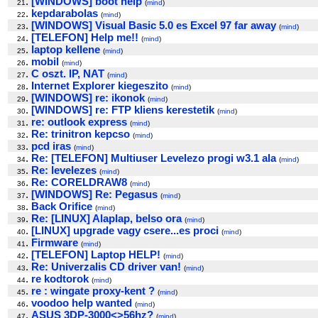
.
[WINDOWS] boot help
21
(
mind
)
.
kepdarabolas
22
(
mind
)
.
[WINDOWS] Visual Basic 5.0 es Excel 97 far away
23
(
mind
)
.
[TELEFON] Help me!!
24
(
mind
)
.
laptop kellene
25
(
mind
)
.
mobil
26
(
mind
)
.
C oszt. IP, NAT
27
(
mind
)
.
Internet Explorer kiegeszito
28
(
mind
)
.
[WINDOWS] re: ikonok
29
(
mind
)
.
[WINDOWS] re: FTP kliens kerestetik
30
(
mind
)
.
re: outlook express
31
(
mind
)
.
Re: trinitron kepcso
32
(
mind
)
.
pcd iras
33
(
mind
)
.
Re: [TELEFON] Multiuser Levelezo progi w3.1 ala
34
(
mind
)
.
Re: levelezes
35
(
mind
)
.
Re: CORELDRAW8
36
(
mind
)
.
[WINDOWS] Re: Pegasus
37
(
mind
)
.
Back Orifice
38
(
mind
)
.
Re: [LINUX] Alaplap, belso ora
39
(
mind
)
.
[LINUX] upgrade vagy csere...es proci
40
(
mind
)
.
Firmware
41
(
mind
)
.
[TELEFON] Laptop HELP!
42
(
mind
)
.
Re: Univerzalis CD driver van!
43
(
mind
)
.
re kodtorok
44
(
mind
)
.
re : wingate proxy-kent ?
45
(
mind
)
.
voodoo help wanted
46
(
mind
)
.
ASUS 3DP-3000<>56hz?
47
(
mind
)