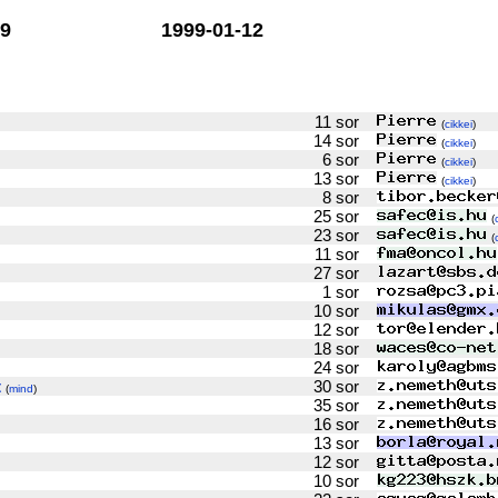
9
1999-01-12
11 sor
(
cikkei
)
14 sor
(
cikkei
)
6 sor
(
cikkei
)
13 sor
(
cikkei
)
8 sor
25 sor
(
23 sor
(
11 sor
27 sor
1 sor
10 sor
12 sor
18 sor
24 sor
t
30 sor
(
mind
)
35 sor
16 sor
13 sor
12 sor
10 sor