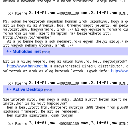
aminek a neveben szerepelt a harom vitaindito  ereju betu :-) (
  (c) Pierre 
 +4092381139 
 UIN:1
PS: sokan kerdeztetek maganban honnan irok (azonkivul hogy a ge
azt is hogy mi az Armenia. Nos, Ormenyorsagot jelenti, en pedig
valtozatlanul Nagyvaradrol irok :-) Ez egy egyszeru forward cim
forwardja is van, azert haraptam ra) beszerezheto itt:

htttp://easy.to/remember

  Az a jo benne hogy a sok medanet.ro-s egyen (helyi szolg.) ne
+
-
Muholdas inet
(
mind
)
Ezt is a vilag vegerol meg az union kivulrol kell megtudjatok? 
http://www.banknet.hu
 a magyarorszagi DirecPC disztributor, d
http://w
valtoztak az arak es eleg huzosak lettek. Egyeb info: 
  (c) Pierre 
 +4092381139 
+
-
Active Desktop
(
mind
)
Szerintetek mitol nem megy a subj. IE5b2 alatt? Netan azert mer
installkor is ki volt kapcsolva?

  Nem a beallitott html-hatteret mutatja (W98 theme from plus98
szokasos frameset. De azt se rendesen.

  Nem mintha szamitana, csak tudjam

  (c) Pierre 
 +4092381139 
 UIN:1