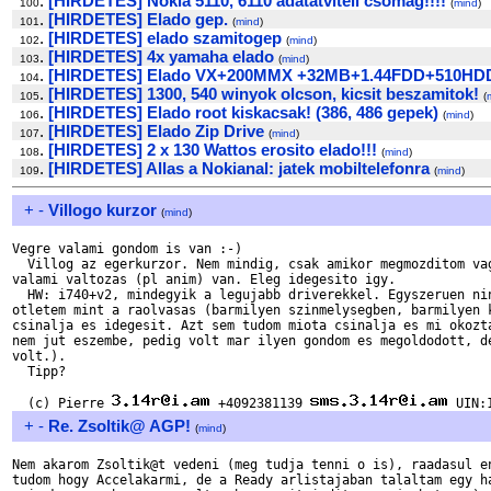
.
[HIRDETES] Nokia 5110, 6110 adatatviteli csomag!!!!
100
(
mind
)
.
[HIRDETES] Elado gep.
101
(
mind
)
.
[HIRDETES] elado szamitogep
102
(
mind
)
.
[HIRDETES] 4x yamaha elado
103
(
mind
)
.
[HIRDETES] Elado VX+200MMX +32MB+1.44FDD+510HDD
104
.
[HIRDETES] 1300, 540 winyok olcson, kicsit beszamitok!
105
(
.
[HIRDETES] Elado root kiskacsak! (386, 486 gepek)
106
(
mind
)
.
[HIRDETES] Elado Zip Drive
107
(
mind
)
.
[HIRDETES] 2 x 130 Wattos erosito elado!!!
108
(
mind
)
.
[HIRDETES] Allas a Nokianal: jatek mobiltelefonra
109
(
mind
)
+
-
Villogo kurzor
(
mind
)
Vegre valami gondom is van :-)

  Villog az egerkurzor. Nem mindig, csak amikor megmozditom vag
valami valtozas (pl anim) van. Eleg idegesito igy.

  HW: i740+v2, mindegyik a legujabb driverekkel. Egyszeruen nin
otletem mint a raolvasas (barmilyen szinmelysegben, barmilyen k
csinalja es idegesit. Azt sem tudom miota csinalja es mi okozta
nem jut eszembe, pedig volt mar ilyen gondom es megoldodott, de
volt.).

  Tipp?

  (c) Pierre 
 +4092381139 
+
-
Re. Zsoltik@ AGP!
(
mind
)
Nem akarom Zsoltik@t vedeni (meg tudja tenni o is), raadasul en
tudom hogy Accelakarmi, de a Ready arlistajaban talaltam egy ha