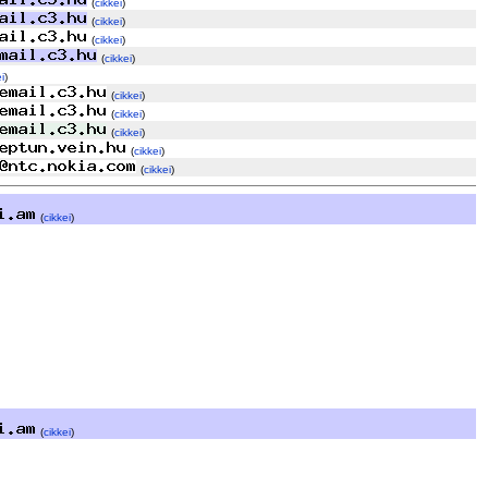
(
cikkei
)
(
cikkei
)
(
cikkei
)
(
cikkei
)
i
)
(
cikkei
)
(
cikkei
)
(
cikkei
)
(
cikkei
)
(
cikkei
)
(
cikkei
)
(
cikkei
)