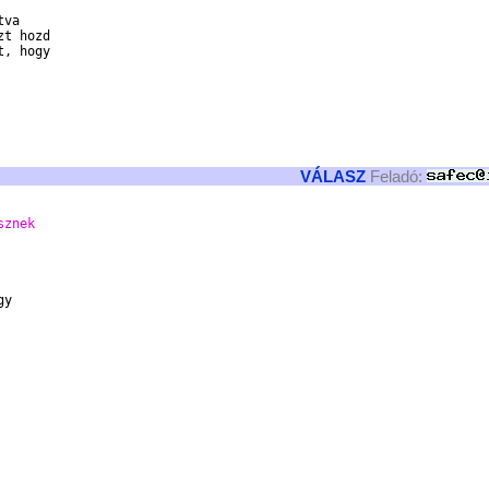
va

t hozd

, hogy

VÁLASZ
Feladó:
sznek
y
