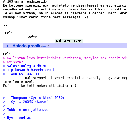
A 163-as a rendszerido

Be kellene szerezni egy megfelelo rendszerlemezt es ezt elindit
megadhatod neki amiert konyorog. Szerintem az IBM-tol inkabb ez
le es nem artana, ha uj elemet is cserelne a gepben, mert lehet
masnap ismet kerni fogja mert elfelejti :-(

-- 

 Hali !

            Safec

+
-
Halodo procik
(
mind
)
> >A listan levo kereskedoket kerdeznem, tenyleg sok procit vi
> >vissza?
> Valoszinuleg 0 db-ot.
> Tipikusan hibasodo CPU-k,
> - AMD K5-100/133

   ^^^^^^^ Halistennek, kivetel erositi a szabalyt. Egy eve meg
toretlen erovel.

Pufffff, kellett nekem elkiabalni ;-)

> - Thompson (Cyrix klon) P150+
> - Cyrix 200MX (keves)
> 
> Tobbire nem jellemzo.
> 
> Bye : Andras
-- 
