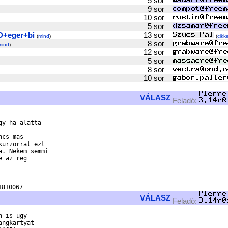
5 sor
9 sor
10 sor
5 sor
+eger+bi
13 sor
(
mind
)
(
cikke
8 sor
mind
)
12 sor
5 sor
8 sor
10 sor
VÁLASZ
Feladó:
y ha alatta

cs mas

urzorral ezt

. Nekem semmi

 az reg

VÁLASZ
Feladó:
 is ugy

ngkartyat
