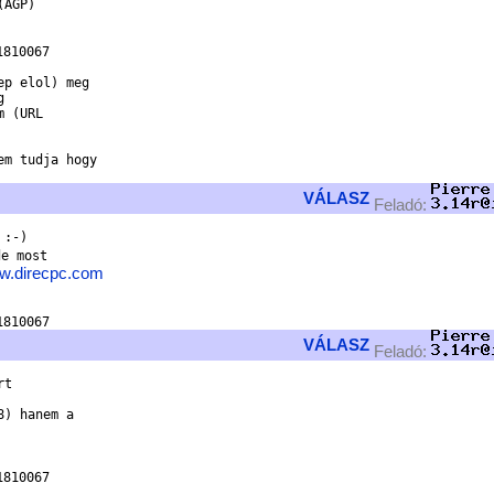
AGP)

810067

p elol) meg



 (URL

m tudja hogy

VÁLASZ
Feladó:
:-)

e most

ww.direcpc.com
VÁLASZ
Feladó:
t

) hanem a

810067
