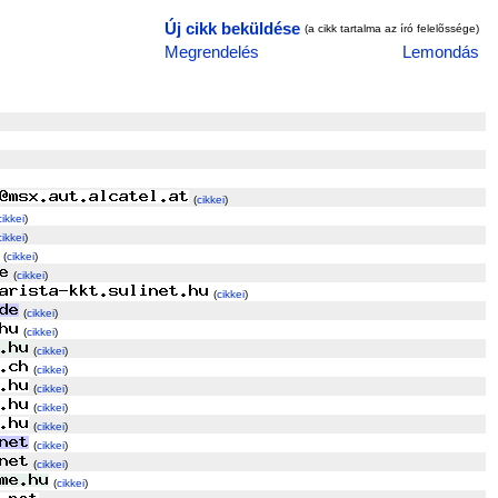
Új cikk beküldése
(a cikk tartalma az író felelõssége)
Megrendelés
Lemondás
(
cikkei
)
cikkei
)
cikkei
)
(
cikkei
)
(
cikkei
)
(
cikkei
)
(
cikkei
)
(
cikkei
)
(
cikkei
)
(
cikkei
)
(
cikkei
)
(
cikkei
)
(
cikkei
)
(
cikkei
)
(
cikkei
)
(
cikkei
)