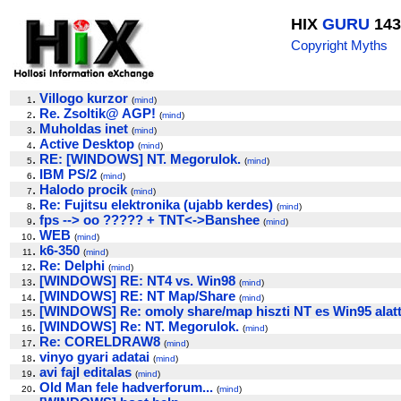
HIX
GURU
143
Copyright Myths
.
Villogo kurzor
1
(
mind
)
.
Re. Zsoltik@ AGP!
2
(
mind
)
.
Muholdas inet
3
(
mind
)
.
Active Desktop
4
(
mind
)
.
RE: [WINDOWS] NT. Megorulok.
5
(
mind
)
.
IBM PS/2
6
(
mind
)
.
Halodo procik
7
(
mind
)
.
Re: Fujitsu elektronika (ujabb kerdes)
8
(
mind
)
.
fps --> oo ????? + TNT<->Banshee
9
(
mind
)
.
WEB
10
(
mind
)
.
k6-350
11
(
mind
)
.
Re: Delphi
12
(
mind
)
.
[WINDOWS] RE: NT4 vs. Win98
13
(
mind
)
.
[WINDOWS] RE: NT Map/Share
14
(
mind
)
.
[WINDOWS] Re: omoly share/map hiszti NT es Win95 alat
15
.
[WINDOWS] Re: NT. Megorulok.
16
(
mind
)
.
Re: CORELDRAW8
17
(
mind
)
.
vinyo gyari adatai
18
(
mind
)
.
avi fajl editalas
19
(
mind
)
.
Old Man fele hadverforum...
20
(
mind
)