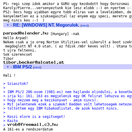
PS: regi szep idok amikor a GURU ugy kezdodott hogy Dorozsmai

Karoly/Pierre...versenyeztunk kie lesz elobb :-) en nyertem :-)
PS2: bocs hogy ujabban egyre tobb eliras van a leveleimben, de 
kenyelmetlen ez a szuksegasztal (az enyem egy speci, meretre gy
+
-
RE: [WINDOWS] NT. Megorulok.
(
mind
)
 [Hungary] -nak

Hello Arpad!

Nekem csak a jo oreg Norton Utilities-vel sikerult a boot szekt
 megdoglott NT 4.0 utan. ( az fdisk /mbr keves volt) . Utana tu
t ujra feltenni.

Sok szerencset

+
-
IBM PS/2
(
mind
)
Hali !

> Sziasztok?
> 
> IBM PS/2 286-osom (1981-es) nem hajlando elindulni, a kovetk
> irja ki: 161, 163 es megjelenik egy OK felirat lehuzva es eg
> hogy nezzem meg a kezikonyvet - amim nincs).
> Mit jelentenek ezek a szamok? Kedden volt lehetosegem neteze
> toltottem egy IBM hibakodlistat, de azok kozott nincs.
> 
> Koszi elore is a segitseget!
> Kaito
> 

A 161-es a rendszerdatum
