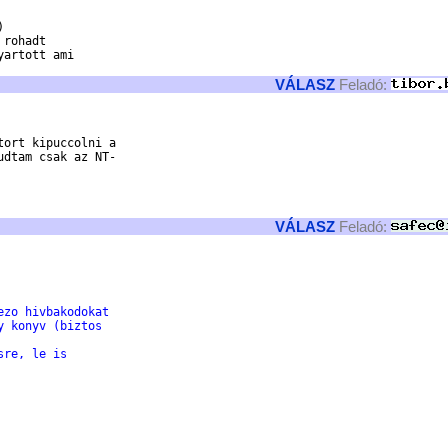


rohadt

artott ami

VÁLASZ
Feladó:
ort kipuccolni a

dtam csak az NT-

VÁLASZ
Feladó:
ezo hivbakodokat
y konyv (biztos
sre, le is