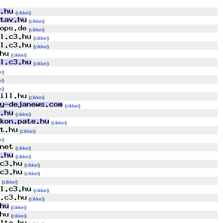
(
cikkei
)
(
cikkei
)
(
cikkei
)
(
cikkei
)
(
cikkei
)
(
cikkei
)
(
cikkei
)
ei
)
ei
)
ei
)
(
cikkei
)
(
cikkei
)
(
cikkei
)
(
cikkei
)
(
cikkei
)
ei
)
(
cikkei
)
(
cikkei
)
(
cikkei
)
(
cikkei
)
(
cikkei
)
(
cikkei
)
(
cikkei
)
(
cikkei
)
(
cikkei
)