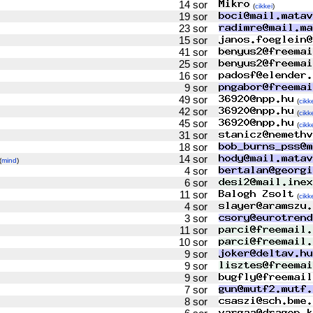
14 sor
(
cikkei
)
19 sor
23 sor
15 sor
41 sor
25 sor
16 sor
9 sor
49 sor
(
cikk
42 sor
(
cikk
45 sor
(
cikk
31 sor
18 sor
14 sor
(
mind
)
4 sor
6 sor
11 sor
(
cikk
4 sor
3 sor
11 sor
10 sor
9 sor
9 sor
9 sor
7 sor
8 sor