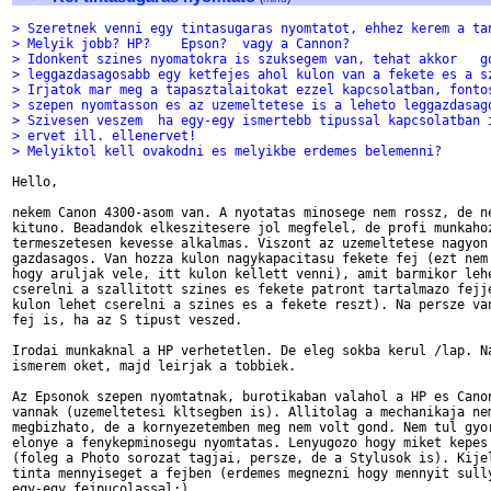
> Szeretnek venni egy tintasugaras nyomtatot, ehhez kerem a ta
> Melyik jobb? HP?    Epson?  vagy a Cannon?
> Idonkent szines nyomatokra is szuksegem van, tehat akkor   g
> leggazdasagosabb egy ketfejes ahol kulon van a fekete es a s
> Irjatok mar meg a tapasztalaitokat ezzel kapcsolatban, fonto
> szepen nyomtasson es az uzemeltetese is a leheto leggazdasag
> Szivesen veszem  ha egy-egy ismertebb tipussal kapcsolatban 
> ervet ill. ellenervet!
> Melyiktol kell ovakodni es melyikbe erdemes belemenni?
Hello,

nekem Canon 4300-asom van. A nyotatas minosege nem rossz, de ne
kituno. Beadandok elkeszitesere jol megfelel, de profi munkahoz
termeszetesen kevesse alkalmas. Viszont az uzemeltetese nagyon

gazdasagos. Van hozza kulon nagykapacitasu fekete fej (ezt nem 
hogy aruljak vele, itt kulon kellett venni), amit barmikor lehe
cserelni a szallitott szines es fekete patront tartalmazo fejje
kulon lehet cserelni a szines es a fekete reszt). Na persze van
fej is, ha az S tipust veszed.

Irodai munkaknal a HP verhetetlen. De eleg sokba kerul /lap. Na
ismerem oket, majd leirjak a tobbiek.

Az Epsonok szepen nyomtatnak, burotikaban valahol a HP es Canon
vannak (uzemeltetesi kltsegben is). Allitolag a mechanikaja nem
megbizhato, de a kornyezetemben meg nem volt gond. Nem tul gyor
elonye a fenykepminosegu nyomtatas. Lenyugozo hogy miket kepes 
(foleg a Photo sorozat tagjai, persze, de a Stylusok is). Kijel
tinta mennyiseget a fejben (erdemes megnezni hogy mennyit sully
egy-egy fejpucolassal:).
