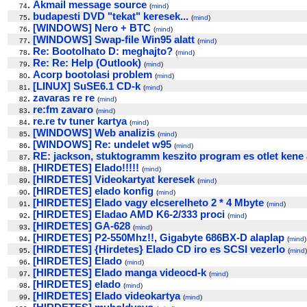
.
Akmail message source
74
(
mind
)
.
budapesti DVD "tekat" keresek...
75
(
mind
)
.
[WINDOWS] Nero + BTC
76
(
mind
)
.
[WINDOWS] Swap-file Win95 alatt
77
(
mind
)
.
Re: Bootolhato D: meghajto?
78
(
mind
)
.
Re: Re: Help (Outlook)
79
(
mind
)
.
Acorp bootolasi problem
80
(
mind
)
.
[LINUX] SuSE6.1 CD-k
81
(
mind
)
.
zavaras re re
82
(
mind
)
.
re:fm zavaro
83
(
mind
)
.
re.re tv tuner kartya
84
(
mind
)
.
[WINDOWS] Web analizis
85
(
mind
)
.
[WINDOWS] Re: undelet w95
86
(
mind
)
.
RE: jackson, stuktogramm keszito program es otlet kene
87
.
[HIRDETES] Elado!!!!!
88
(
mind
)
.
[HIRDETES] Videokartyat keresek
89
(
mind
)
.
[HIRDETES] elado konfig
90
(
mind
)
.
[HIRDETES] Elado vagy elcserelheto 2 * 4 Mbyte
91
(
mind
)
.
[HIRDETES] Eladao AMD K6-2/333 proci
92
(
mind
)
.
[HIRDETES] GA-628
93
(
mind
)
.
[HIRDETES] P2-550Mhz!!, Gigabyte 686BX-D alaplap
94
(
mind
)
.
[HIRDETES] {Hirdetes} Elado CD iro es SCSI vezerlo
95
(
mind
)
.
[HIRDETES] Elado
96
(
mind
)
.
[HIRDETES] Elado manga videocd-k
97
(
mind
)
.
[HIRDETES] elado
98
(
mind
)
.
[HIRDETES] Elado videokartya
99
(
mind
)