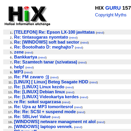
HIX
GURU
157
Copyright Myths
.
[TELEFON] Re: Epson LX-100 javittatas
1
(
mind
)
.
Re: tintasugaras nyomtato
2
(
mind
)
.
Re: [WINDOWS] soft bad sector
3
(
mind
)
.
Re: Bootolhato D: meghajto?
4
(
mind
)
.
zene
5
(
mind
)
.
Bankkartya
6
(
mind
)
.
Re: Szamtech tanar (szivatasa)
7
(
mind
)
.
help!
8
(
mind
)
.
MP3
9
(
mind
)
.
Re: FM zavaro :))
10
(
mind
)
.
[LINUX] [ Linux] Beteg Seagate HDD
11
(
mind
)
.
Re: [LINUX] Linux kezdo
12
(
mind
)
.
Re: [LINUX] Debian linux
13
(
mind
)
.
Re: [LINUX] Videokartya kerdes
14
(
mind
)
.
re Re: sokol sugarzasa
15
(
mind
)
.
Re: Ujra az MP3 tomoritesrol
16
(
mind
)
.
Re: Re: SCSI + suspend mode
17
(
mind
)
.
Re: SBLive! Value
18
(
mind
)
.
[WINDOWS] netware managment nt alol
19
(
mind
)
.
[WINDOWS] laptopo vennek.
20
(
mind
)