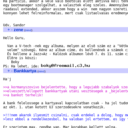
Ha particio, akkor a vele valo bootolas elott aktivva kell tenn
egy bootmanager szolgalhat, a valasztek eleg szeles. Amennyiben
raadasul extended, akkor asszem hogy a win  nem nagyon szereti,
konnyen lehet felreinformalas, mert csak listaolvasas eredmenye
+
-
zene
(
mind
)
Hello Guru,

  Van a V-tech -nek egy albuma, melyen az elsõ szám ez a "Vétke
  velem" szövegû. Kéne az album címe, és kellenének a számok cí
  És kellene a Jazz+Az - Kalózok albumon lévõ 7. és 11. szám cí
  Elõre is köszi:

    Boky

PS: Ha lehet, ide: 
+
-
Bankkartya
(
mind
)
Ha'j

>>a kormanyszovivo bejelentette, hogy a legujabb szabalyok sze
>>elveszett/ellopott bankkartyak utani vesztesegek a _bejelent
>>a bankot terhelik!
A bank felelossege a kartyaval kapcsolatban csak - ha jol tudom
az okt. 1. utan kotott UJ szerzodesekre vonatkozik.

>!!!nem akarok ilyesmit csinalni, csak erdekel a dolog, hogy m
>lesz ebbol a rendelkezesbol, ha valoban jol ertettem, es igy 
Ez szerintem max. rendbe van. Mar korabban kellett volna.
