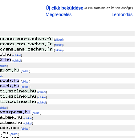
Új cikk beküldése
(a cikk tartalma az író felelõssége)
Megrendelés
Lemondás
(
cikkei
)
(
cikkei
)
(
cikkei
)
(
cikkei
)
(
cikkei
)
cikkei
)
(
cikkei
)
ei
)
(
cikkei
)
(
cikkei
)
(
cikkei
)
(
cikkei
)
(
cikkei
)
cikkei
)
(
cikkei
)
(
cikkei
)
(
cikkei
)
(
cikkei
)
(
cikkei
)