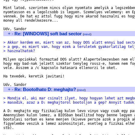
Mint latod, szerintem nincs olyan nyomtato amelyik a legszebben
nyomtasson es a legolcsobb is legyen. Szemelyes velemeny: en Ep
vennek. De hat ez attol fugg hogy mire akarod hasznalni es hogy
money all rendelkezesre...

+
-
Re: [WINDOWS] soft bad sector
(
mind
)
> Akkor kerdem en, miert van az, hogy DOS alatt ennyi bad sect
> a gep, es miert van, hogy ezek a teruletek gyakorlatilag tel
> hasznalhatok?
Milyen opciokkal formaztad DOS alatt? Alapertelmezesben nem ell
hogy egy bad-nak jelzett szektor tenyleg rossz-e, hanem nem fog
vele. Asszem a /c kapcsolo hatasara ellenorzi le oket. 

Ha tevedek, keretik javitani!

+
-
Re: Bootolhato D: meghajto?
(
mind
)
> Mondja el, aki mar csinalt ilyet, hogy hogyan lehet azt megb
> masodik, azaz a D: meghajtorol bootoljon a gep? Annyit tudok
A D: meghajto egy fizikailag kulon levo vinyo vagy csak egy par
Amennyiben kulon lemez, a BIOSban beallitod hogy benne legyen a
bootolasi sorban es kene menjen (kiveve persze azok a progik ak
figyelembe veszik a lemez azonositojat, esetleg a fizikai elhel
stb).
