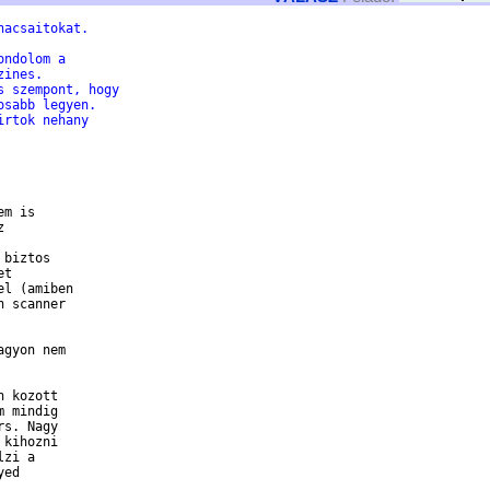
nacsaitokat.
ondolom a
zines.
s szempont, hogy
osabb legyen.
irtok nehany
m is



biztos

t

l (amiben

 scanner

gyon nem

 kozott

 mindig

s. Nagy

kihozni

zi a

ed
