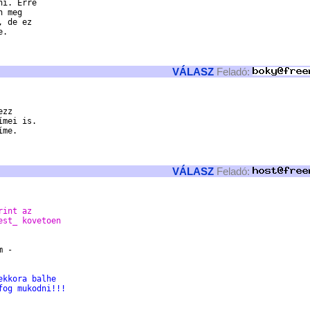
i. Erre

 meg

 de ez

.

VÁLASZ
Feladó:
zz

mei is.

me.

VÁLASZ
Feladó:
rint az
est_ kovetoen
 - 

ekkora balhe
fog mukodni!!!