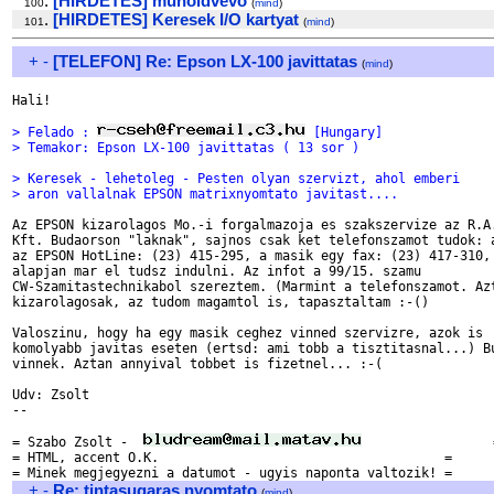
.
[HIRDETES] muholdvevo
100
(
mind
)
.
[HIRDETES] Keresek I/O kartyat
101
(
mind
)
+
-
[TELEFON] Re: Epson LX-100 javittatas
(
mind
)
Hali!

> Felado : 
 [Hungary]
> Temakor: Epson LX-100 javittatas ( 13 sor )
> Keresek - lehetoleg - Pesten olyan szervizt, ahol emberi
> aron vallalnak EPSON matrixnyomtato javitast....
Az EPSON kizarolagos Mo.-i forgalmazoja es szakszervize az R.A.
Kft. Budaorson "laknak", sajnos csak ket telefonszamot tudok: a
az EPSON HotLine: (23) 415-295, a masik egy fax: (23) 417-310, 
alapjan mar el tudsz indulni. Az infot a 99/15. szamu

CW-Szamitastechnikabol szereztem. (Marmint a telefonszamot. Azt
kizarolagosak, az tudom magamtol is, tapasztaltam :-()

Valoszinu, hogy ha egy masik ceghez vinned szervizre, azok is

komolyabb javitas eseten (ertsd: ami tobb a tisztitasnal...) Bu
vinnek. Aztan annyival tobbet is fizetnel... :-(

Udv: Zsolt

-- 

= Szabo Zsolt -  
                 =
= HTML, accent O.K.                                     =

+
-
Re: tintasugaras nyomtato
(
mind
)