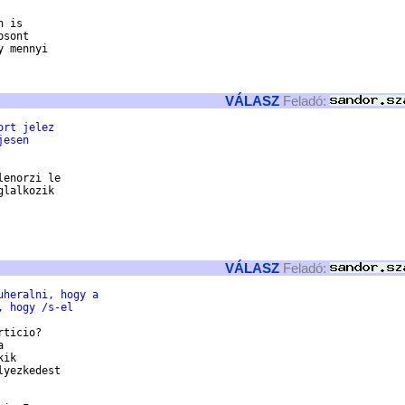
 is

sont

 mennyi

VÁLASZ
Feladó:
ort jelez
jesen
enorzi le

lalkozik

VÁLASZ
Feladó:
uheralni, hogy a
, hogy /s-el
ticio?



ik

yezkedest
