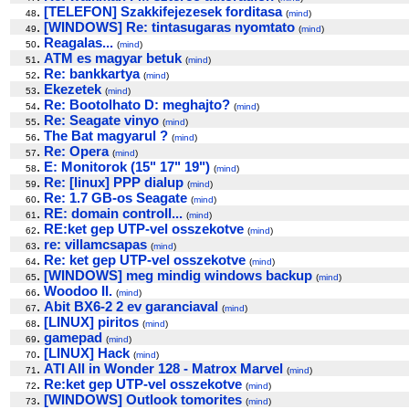
.
[TELEFON] Szakkifejezesek forditasa
48
(
mind
)
.
[WINDOWS] Re: tintasugaras nyomtato
49
(
mind
)
.
Reagalas...
50
(
mind
)
.
ATM es magyar betuk
51
(
mind
)
.
Re: bankkartya
52
(
mind
)
.
Ekezetek
53
(
mind
)
.
Re: Bootolhato D: meghajto?
54
(
mind
)
.
Re: Seagate vinyo
55
(
mind
)
.
The Bat magyarul ?
56
(
mind
)
.
Re: Opera
57
(
mind
)
.
E: Monitorok (15" 17" 19")
58
(
mind
)
.
Re: [linux] PPP dialup
59
(
mind
)
.
Re: 1.7 GB-os Seagate
60
(
mind
)
.
RE: domain controll...
61
(
mind
)
.
RE:ket gep UTP-vel osszekotve
62
(
mind
)
.
re: villamcsapas
63
(
mind
)
.
Re: ket gep UTP-vel osszekotve
64
(
mind
)
.
[WINDOWS] meg mindig windows backup
65
(
mind
)
.
Woodoo II.
66
(
mind
)
.
Abit BX6-2 2 ev garanciaval
67
(
mind
)
.
[LINUX] piritos
68
(
mind
)
.
gamepad
69
(
mind
)
.
[LINUX] Hack
70
(
mind
)
.
ATI All in Wonder 128 - Matrox Marvel
71
(
mind
)
.
Re:ket gep UTP-vel osszekotve
72
(
mind
)
.
[WINDOWS] Outlook tomorites
73
(
mind
)