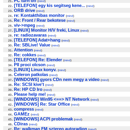
.
PC turn off
21
(
mind
)
.
[TELEFON] egy kis segitseg kene...
22
(
mind
)
.
ORB drive
23
(
mind
)
.
re: Kontakthibas monitor
24
(
mind
)
.
Re: Front / Rear bekotese
25
(
mind
)
.
viv->mpeg
26
(
mind
)
.
[LINUX] Monitor H/V freki, Linux
27
(
mind
)
.
re: radiozavaras
28
(
mind
)
.
[TELEFON] Adat+hang
29
(
mind
)
.
Re: SBLive! Value
30
(
mind
)
.
Attention
31
(
mind
)
.
Re: cokkes
32
(
mind
)
.
[TELEFON] Re: Elender
33
(
mind
)
.
PII proci olcson
34
(
mind
)
.
[LINUX] Linux konyv.
35
(
mind
)
.
Celeron patkolas
36
(
mind
)
.
[WINDOWS] gyors CDn nem megy a video
37
(
mind
)
.
Re: SCSI kive't
38
(
mind
)
.
Re: HP CD Iro
39
(
mind
)
.
Please help me!
40
(
mind
)
.
[WINDOWS] Win95 <==> NT Network
41
(
mind
)
.
[WINDOWS] Re: Star Office
42
(
mind
)
.
compress
43
(
mind
)
.
GAMEz
44
(
mind
)
.
[WINDOWS] ACPI problemak
45
(
mind
)
.
CDiras
46
(
mind
)
.
Re: walkman FM sztereo autoradion
47
(
mind
)