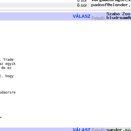
6 sor
6 sor
VÁLASZ
Feladó:
 Trade

z egyik

de ez

, hogy

daorsre



VÁLASZ
Feladó: