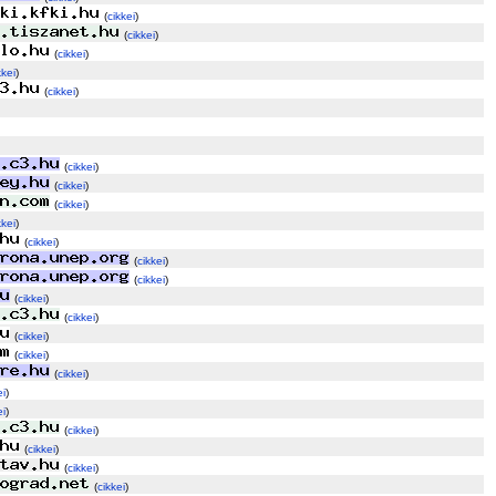
(
cikkei
)
(
cikkei
)
(
cikkei
)
kkei
)
(
cikkei
)
(
cikkei
)
(
cikkei
)
(
cikkei
)
kkei
)
(
cikkei
)
(
cikkei
)
(
cikkei
)
(
cikkei
)
(
cikkei
)
(
cikkei
)
(
cikkei
)
(
cikkei
)
ei
)
ei
)
(
cikkei
)
(
cikkei
)
(
cikkei
)
(
cikkei
)