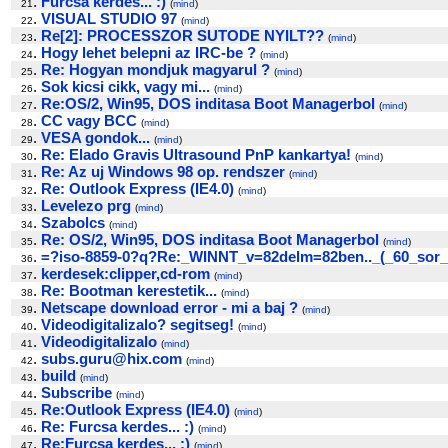
.
Furcsa kerdes... :)
21
(
mind
)
.
VISUAL STUDIO 97
22
(
mind
)
.
Re[2]: PROCESSZOR SUTODE NYILT??
23
(
mind
)
.
Hogy lehet belepni az IRC-be ?
24
(
mind
)
.
Re: Hogyan mondjuk magyarul ?
25
(
mind
)
.
Sok kicsi cikk, vagy mi...
26
(
mind
)
.
Re:OS/2, Win95, DOS inditasa Boot Managerbol
27
(
mind
)
.
CC vagy BCC
28
(
mind
)
.
VESA gondok...
29
(
mind
)
.
Re: Elado Gravis Ultrasound PnP kankartya!
30
(
mind
)
.
Re: Az uj Windows 98 op. rendszer
31
(
mind
)
.
Re: Outlook Express (IE4.0)
32
(
mind
)
.
Levelezo prg
33
(
mind
)
.
Szabolcs
34
(
mind
)
.
Re: OS/2, Win95, DOS inditasa Boot Managerbol
35
(
mind
)
.
=?iso-8859-0?q?Re:_WINNT_v=82delm=82ben.._(_60_sor_
36
.
kerdesek:clipper,cd-rom
37
(
mind
)
.
Re: Bootman kerestetik...
38
(
mind
)
.
Netscape download error - mi a baj ?
39
(
mind
)
.
Videodigitalizalo? segitseg!
40
(
mind
)
.
Videodigitalizalo
41
(
mind
)
.
subs.guru@hix.com
42
(
mind
)
.
build
43
(
mind
)
.
Subscribe
44
(
mind
)
.
Re:Outlook Express (IE4.0)
45
(
mind
)
.
Re: Furcsa kerdes... :)
46
(
mind
)
.
Re:Furcsa kerdes... :)
47
(
mind
)