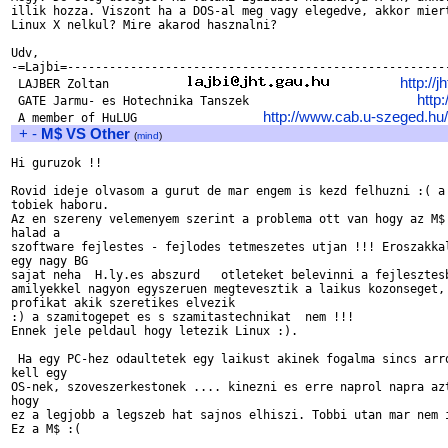
illik hozza. Viszont ha a DOS-al meg vagy elegedve, akkor miert
Linux X nelkul? Mire akarod hasznalni?

Udv,

-=Lajbi=-------------------------------------------------------
http://j
 LAJBER Zoltan           
http:
 GATE Jarmu- es Hotechnika Tanszek                        
http://www.cab.u-szeged.hu/l
 A member of HuLUG                  
+
-
M$ VS Other
(
mind
)
Hi guruzok !!

Rovid ideje olvasom a gurut de mar engem is kezd felhuzni :( a 
tobiek haboru.

Az en szereny velemenyem szerint a problema ott van hogy az M$ 
halad a

szoftware fejlestes - fejlodes tetmeszetes utjan !!! Eroszakkal
egy nagy BG

sajat neha  H.ly.es abszurd   otleteket belevinni a fejlesztesb
amilyekkel nagyon egyszeruen megtevesztik a laikus kozonseget, 
profikat akik szeretikes elvezik

:) a szamitogepet es s szamitastechnikat  nem !!!

Ennek jele peldaul hogy letezik Linux :).

 Ha egy PC-hez odaultetek egy laikust akinek fogalma sincs arro
kell egy

OS-nek, szoveszerkestonek .... kinezni es erre naprol napra azt
hogy

ez a legjobb a legszeb hat sajnos elhiszi. Tobbi utan mar nem i
Ez a M$ :(
