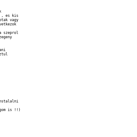


, es kis

tak vagy

etkezok

 szeprol

egeny

ni

tul

stalalni

om is !!)
