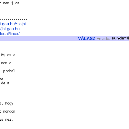
 nem j oa

-------------

ht.gau.hu/~lajbi
//jht.gau.hu
ocal/linux/
VÁLASZ
Feladó:
M$ es a

nem a

 probal

e

de a

l hogy

 mondom

s nez.
