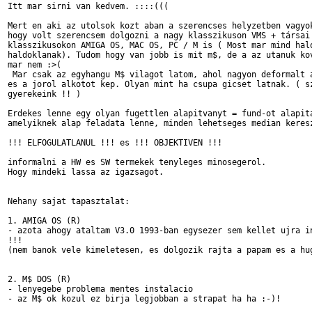
Itt mar sirni van kedvem. ::::(((

Mert en aki az utolsok kozt aban a szerencses helyzetben vagyok
hogy volt szerencsem dolgozni a nagy klasszikuson VMS + társai 
klasszikusokon AMIGA OS, MAC OS, PC / M is ( Most mar mind halo
haldoklanak). Tudom hogy van jobb is mit m$, de a az utanuk kov
mar nem :>(

 Mar csak az egyhangu M$ vilagot latom, ahol nagyon deformalt a
es a jorol alkotot kep. Olyan mint ha csupa gicset latnak. ( sz
gyerekeink !! )

Erdekes lenne egy olyan fugettlen alapitvanyt = fund-ot alapita
amelyiknek alap feladata lenne, minden lehetseges median keresz
!!! ELFOGULATLANUL !!! es !!! OBJEKTIVEN !!!

informalni a HW es SW termekek tenyleges minosegerol.

Hogy mindeki lassa az igazsagot.

Nehany sajat tapasztalat:

1. AMIGA OS (R)

- azota ahogy ataltam V3.0 1993-ban egysezer sem kellet ujra in
!!!

(nem banok vele kimeletesen, es dolgozik rajta a papam es a hug
2. M$ DOS (R)

- lenyegebe problema mentes instalacio

- az M$ ok kozul ez birja legjobban a strapat ha ha :-)!
