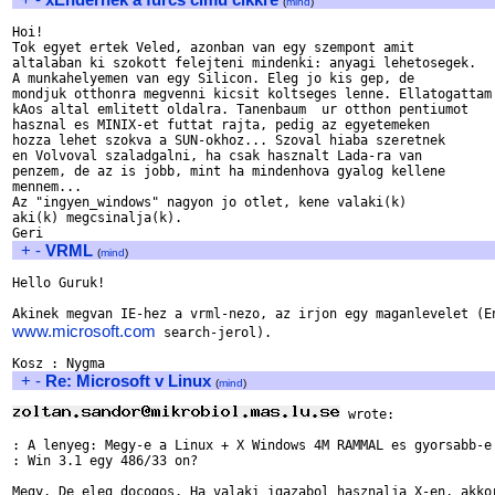
(
mind
)
Hoi!

Tok egyet ertek Veled, azonban van egy szempont amit 

altalaban ki szokott felejteni mindenki: anyagi lehetosegek. 

A munkahelyemen van egy Silicon. Eleg jo kis gep, de 

mondjuk otthonra megvenni kicsit koltseges lenne. Ellatogattam 
kAos altal emlitett oldalra. Tanenbaum  ur otthon pentiumot 

hasznal es MINIX-et futtat rajta, pedig az egyetemeken 

hozza lehet szokva a SUN-okhoz... Szoval hiaba szeretnek 

en Volvoval szaladgalni, ha csak hasznalt Lada-ra van 

penzem, de az is jobb, mint ha mindenhova gyalog kellene 

mennem... 

Az "ingyen_windows" nagyon jo otlet, kene valaki(k) 

aki(k) megcsinalja(k).

+
-
VRML
(
mind
)
Hello Guruk!

www.microsoft.com
 search-jerol).

+
-
Re: Microsoft v Linux
(
mind
)
 wrote:

: A lenyeg: Megy-e a Linux + X Windows 4M RAMMAL es gyorsabb-e 
: Win 3.1 egy 486/33 on?

Megy. De eleg docogos. Ha valaki igazabol hasznalja X-en, akkor