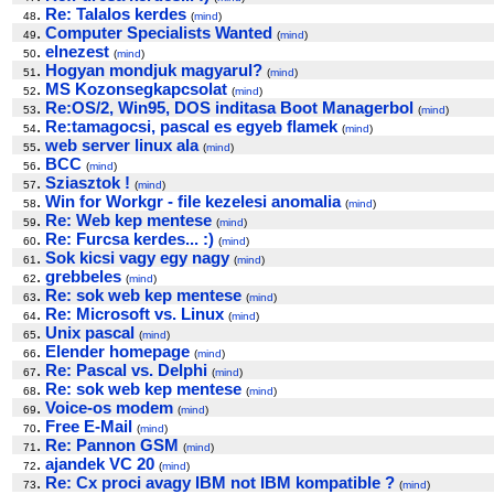
.
Re: Talalos kerdes
48
(
mind
)
.
Computer Specialists Wanted
49
(
mind
)
.
elnezest
50
(
mind
)
.
Hogyan mondjuk magyarul?
51
(
mind
)
.
MS Kozonsegkapcsolat
52
(
mind
)
.
Re:OS/2, Win95, DOS inditasa Boot Managerbol
53
(
mind
)
.
Re:tamagocsi, pascal es egyeb flamek
54
(
mind
)
.
web server linux ala
55
(
mind
)
.
BCC
56
(
mind
)
.
Sziasztok !
57
(
mind
)
.
Win for Workgr - file kezelesi anomalia
58
(
mind
)
.
Re: Web kep mentese
59
(
mind
)
.
Re: Furcsa kerdes... :)
60
(
mind
)
.
Sok kicsi vagy egy nagy
61
(
mind
)
.
grebbeles
62
(
mind
)
.
Re: sok web kep mentese
63
(
mind
)
.
Re: Microsoft vs. Linux
64
(
mind
)
.
Unix pascal
65
(
mind
)
.
Elender homepage
66
(
mind
)
.
Re: Pascal vs. Delphi
67
(
mind
)
.
Re: sok web kep mentese
68
(
mind
)
.
Voice-os modem
69
(
mind
)
.
Free E-Mail
70
(
mind
)
.
Re: Pannon GSM
71
(
mind
)
.
ajandek VC 20
72
(
mind
)
.
Re: Cx proci avagy IBM not IBM kompatible ?
73
(
mind
)