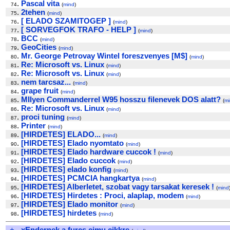
.
Pascal vita
74
(
mind
)
.
2tehen
75
(
mind
)
.
[ ELADO SZAMITOGEP ]
76
(
mind
)
.
[ SORVEGFOK TRAFO - HELP ]
77
(
mind
)
.
BCC
78
(
mind
)
.
GeoCities
79
(
mind
)
.
Mr. George Petrovay Wintel foreszvenyes [M$]
80
(
mind
)
.
Re: Microsoft vs. Linux
81
(
mind
)
.
Re: Microsoft vs. Linux
82
(
mind
)
.
nem tarcsaz...
83
(
mind
)
.
grape fruit
84
(
mind
)
.
MIlyen Commanderrel W95 hosszu filenevek DOS alatt?
85
(
mi
.
Re: Microsoft vs. Linux
86
(
mind
)
.
proci tuning
87
(
mind
)
.
Printer
88
(
mind
)
.
[HIRDETES] ELADO...
89
(
mind
)
.
[HIRDETES] Elado nyomtato
90
(
mind
)
.
[HIRDETES] Elado hardware cuccok !
91
(
mind
)
.
[HIRDETES] Elado cuccok
92
(
mind
)
.
[HIRDETES] elado konfig
93
(
mind
)
.
[HIRDETES] PCMCIA hangkartya
94
(
mind
)
.
[HIRDETES] Alberletet, szobat vagy tarsakat keresek !
95
(
mind
.
[HIRDETES] Hirdetes : Proci, alaplap, modem
96
(
mind
)
.
[HIRDETES] Elado monitor
97
(
mind
)
.
[HIRDETES] hirdetes
98
(
mind
)
+
-
xEndernek a furcs cimu cikkre