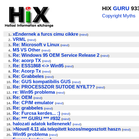
HIX
GURU
93
Copyright Myths
.
xEndernek a furcs cimu cikkre
1
(
mind
)
.
VRML
2
(
mind
)
.
Re: Microsoft v Linux
3
(
mind
)
.
M$ VS Other
4
(
mind
)
.
Re: Windows 95 OEM Service Release 2
5
(
mind
)
.
Re: acorp TX
6
(
mind
)
.
Re: ESS1868 <-> Win95
7
(
mind
)
.
Re: Acorp Tx
8
(
mind
)
.
Re: Grabbeles
9
(
mind
)
.
Re: GUS kompatibilis GUS
10
(
mind
)
.
Re: PROCESSZOR SUTODE NYILT??
11
(
mind
)
.
re: Win95 problema
12
(
mind
)
.
Re: OEM
13
(
mind
)
.
Re: CP/M emulator
14
(
mind
)
.
Re: grabbeles
15
(
mind
)
.
Re: Furcsa kerdes... :)
16
(
mind
)
.
Re: *** GURU *** #932
17
(
mind
)
.
halozati adatok kellenenek!
18
(
mind
)
.
>Novell 4.11 ala telepitett kozos/megosztott haszn
19
(
mind
)
.
Win95 problema
20
(
mind
)