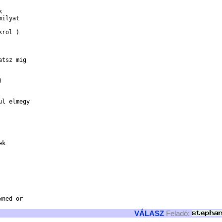


ilyat

rol )

tsz mig



l elmegy

k

ned or

VÁLASZ
Feladó: