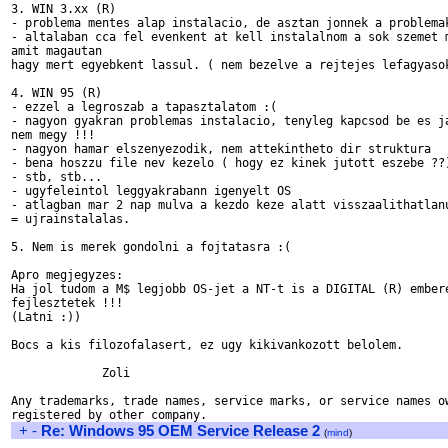
3. WIN 3.xx (R)

- problema mentes alap instalacio, de asztan jonnek a problemak
- altalaban cca fel evenkent at kell instalalnom a sok szemet m
amit magautan

hagy mert egyebkent lassul. ( nem bezelve a rejtejes lefagyasok
4. WIN 95 (R)

- ezzel a legroszab a tapasztalatom :(

- nagyon gyakran problemas instalacio, tenyleg kapcsod be es ja
nem megy !!!

- nagyon hamar elszenyezodik, nem attekintheto dir struktura

- bena hoszzu file nev kezelo ( hogy ez kinek jutott eszebe ??)
- stb, stb...

- ugyfeleintol leggyakrabann igenyelt OS

- atlagban mar 2 nap mulva a kezdo keze alatt visszaalithatlanu
= ujrainstalalas.

5. Nem is merek gondolni a fojtatasra :(

Apro megjegyzes:

Ha jol tudom a M$ legjobb OS-jet a NT-t is a DIGITAL (R) embere
fejlesztetek !!!

(Latni :))

Bocs a kis filozofalasert, ez ugy kikivankozott belolem.

             Zoli

Any trademarks, trade names, service marks, or service names ow
+
-
Re: Windows 95 OEM Service Release 2
(
mind
)