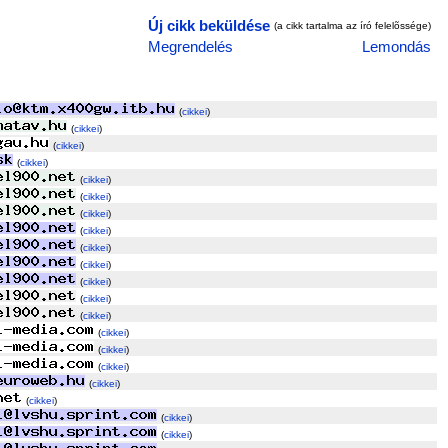
Új cikk beküldése
(a cikk tartalma az író felelõssége)
Megrendelés
Lemondás
(
cikkei
)
(
cikkei
)
(
cikkei
)
(
cikkei
)
(
cikkei
)
(
cikkei
)
(
cikkei
)
(
cikkei
)
(
cikkei
)
(
cikkei
)
(
cikkei
)
(
cikkei
)
(
cikkei
)
(
cikkei
)
(
cikkei
)
(
cikkei
)
(
cikkei
)
(
cikkei
)
(
cikkei
)
(
cikkei
)