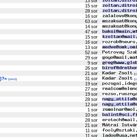
13 sor
15 sor
28 sor
16 sor
63 sor
14 sor
47 sor
15 sor
16 sor
13 sor
52 sor
29 sor
9 sor
26 sor
21 sor
(
c
)?=
31 sor
(
mind
)
(
c
19 sor
27 sor
19 sor
28 sor
12 sor
1 sor
10 sor
28 sor
21 sor
11 sor
11 sor