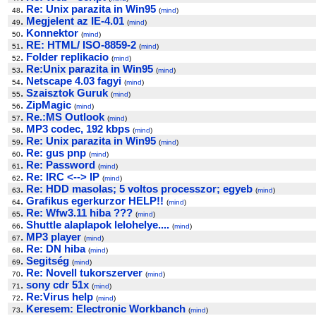
.
Re: Unix parazita in Win95
48
(
mind
)
.
Megjelent az IE-4.01
49
(
mind
)
.
Konnektor
50
(
mind
)
.
RE: HTML/ ISO-8859-2
51
(
mind
)
.
Folder replikacio
52
(
mind
)
.
Re:Unix parazita in Win95
53
(
mind
)
.
Netscape 4.03 fagyi
54
(
mind
)
.
Szaisztok Guruk
55
(
mind
)
.
ZipMagic
56
(
mind
)
.
Re.:MS Outlook
57
(
mind
)
.
MP3 codec, 192 kbps
58
(
mind
)
.
Re: Unix parazita in Win95
59
(
mind
)
.
Re: gus pnp
60
(
mind
)
.
Re: Password
61
(
mind
)
.
Re: IRC <--> IP
62
(
mind
)
.
Re: HDD masolas; 5 voltos processzor; egyeb
63
(
mind
)
.
Grafikus egerkurzor HELP!!
64
(
mind
)
.
Re: Wfw3.11 hiba ???
65
(
mind
)
.
Shuttle alaplapok lelohelye....
66
(
mind
)
.
MP3 player
67
(
mind
)
.
Re: DN hiba
68
(
mind
)
.
Segitség
69
(
mind
)
.
Re: Novell tukorszerver
70
(
mind
)
.
sony cdr 51x
71
(
mind
)
.
Re:Virus help
72
(
mind
)
.
Keresem: Electronic Workbanch
73
(
mind
)