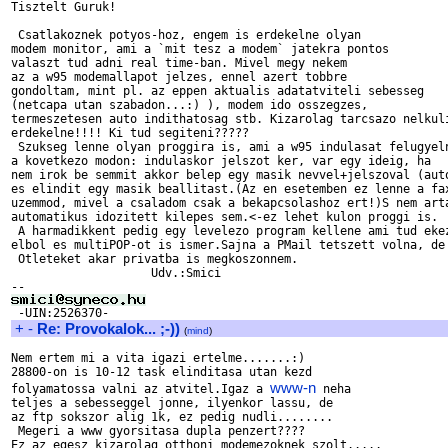
Tisztelt Guruk!

 Csatlakoznek potyos-hoz, engem is erdekelne olyan

modem monitor, ami a `mit tesz a modem` jatekra pontos

valaszt tud adni real time-ban. Mivel megy nekem

az a w95 modemallapot jelzes, ennel azert tobbre 

gondoltam, mint pl. az eppen aktualis adatatviteli sebesseg

(netcapa utan szabadon...:) ), modem ido osszegzes, 

termeszetesen auto indithatosag stb. Kizarolag tarcsazo nelkuli
erdekelne!!!! Ki tud segiteni?????

 Szukseg lenne olyan proggira is, ami a w95 indulasat felugyeln
a kovetkezo modon: indulaskor jelszot ker, var egy ideig, ha

nem irok be semmit akkor belep egy masik nevvel+jelszoval (auto
es elindit egy masik beallitast.(Az en esetemben ez lenne a fax
uzemmod, mivel a csaladom csak a bekapcsolashoz ert!)S nem arta
automatikus idozitett kilepes sem.<-ez lehet kulon proggi is.

 A harmadikkent pedig egy levelezo program kellene ami tud ekez
elbol es multiPOP-ot is ismer.Sajna a PMail tetszett volna, de 
 Otleteket akar privatba is megkoszonnem.

                    Udv.:Smici  

+
-
Re: Provokalok... ;-))
(
mind
)
Nem ertem mi a vita igazi ertelme.......:)

28800-on is 10-12 task elinditasa utan kezd

www-n
folyamatossa valni az atvitel.Igaz a 
 neha

teljes a sebesseggel jonne, ilyenkor lassu, de

az ftp sokszor alig 1k, ez pedig nudli........

 Megeri a www gyorsitasa dupla penzert????

Ez az egesz kizarolag otthoni modemezoknek szolt.....
