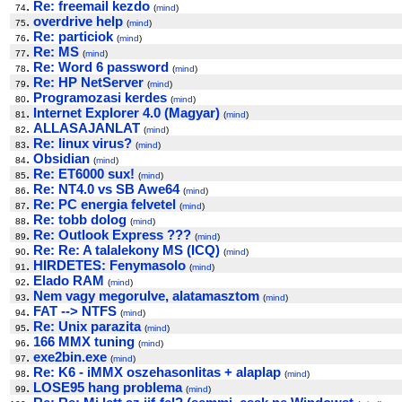
.
Re: freemail kezdo
74
(
mind
)
.
overdrive help
75
(
mind
)
.
Re: particiok
76
(
mind
)
.
Re: MS
77
(
mind
)
.
Re: Word 6 password
78
(
mind
)
.
Re: HP NetServer
79
(
mind
)
.
Programozasi kerdes
80
(
mind
)
.
Internet Explorer 4.0 (Magyar)
81
(
mind
)
.
ALLASAJANLAT
82
(
mind
)
.
Re: linux virus?
83
(
mind
)
.
Obsidian
84
(
mind
)
.
Re: ET6000 sux!
85
(
mind
)
.
Re: NT4.0 vs SB Awe64
86
(
mind
)
.
Re: PC energia felvetel
87
(
mind
)
.
Re: tobb dolog
88
(
mind
)
.
Re: Outlook Express ???
89
(
mind
)
.
Re: Re: A talalekony MS (ICQ)
90
(
mind
)
.
HIRDETES: Fenymasolo
91
(
mind
)
.
Elado RAM
92
(
mind
)
.
Nem vagy megorulve, alatamasztom
93
(
mind
)
.
FAT --> NTFS
94
(
mind
)
.
Re: Unix parazita
95
(
mind
)
.
166 MMX tuning
96
(
mind
)
.
exe2bin.exe
97
(
mind
)
.
Re: K6 - iMMX oszehasonlitas + alaplap
98
(
mind
)
.
LOSE95 hang problema
99
(
mind
)