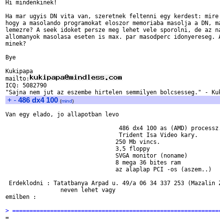
Hi mindenkinek!

Ha mar ugyis DN vita van, szeretnek feltenni egy kerdest: mire 
hogy a masolando programokat eloszor memoriaba masolja a DN, ma
lemezre? A seek idoket persze meg lehet vele sporolni, de az na
allomanyok masolasa eseten is max. par masodperc idonyereseg. A
minek?

Bye

Kukipapa

mailto:
ICQ: 5082790

+
-
486 dx4 100
(
mind
)
Van egy elado, jo allapotban levo

				 486 dx4 100 as (AMD) processz.

				 Trident Isa Video kary.

				250 Mb vincs.

				3,5 floppy

				SVGA monitor (noname)

				8 mega 36 bites ram

				az alaplap PCI -os (aszem..)

 Erdeklodni : Tatatbanya Arpad u. 49/a 06 34 337 253 (Mazalin Z
		neven lehet vagy 

emilben :

> ============================================================

=
