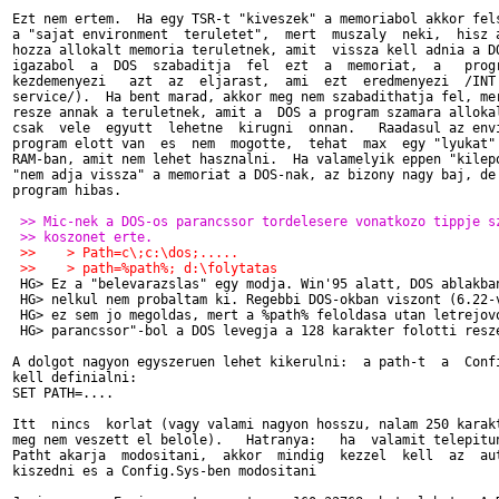
Ezt nem ertem.  Ha egy TSR-t "kiveszek" a memoriabol akkor fels
a "sajat environment  teruletet",  mert  muszaly  neki,  hisz a
hozza allokalt memoria teruletnek, amit  vissza kell adnia a DO
igazabol  a  DOS  szabaditja  fel  ezt  a  memoriat,  a   progr
kezdemenyezi   azt  az  eljarast,  ami  ezt  eredmenyezi  /INT 
service/).  Ha bent marad, akkor meg nem szabadithatja fel, mer
resze annak a teruletnek, amit a  DOS a program szamara allokal
csak  vele  egyutt  lehetne  kirugni  onnan.   Raadasul az envi
program elott van  es  nem  mogotte,  tehat  max  egy "lyukat" 
RAM-ban, amit nem lehet hasznalni.  Ha valamelyik eppen "kilepo
"nem adja vissza" a memoriat a DOS-nak, az bizony nagy baj, de 
program hibas.

 >> Mic-nek a DOS-os parancssor tordelesere vonatkozo tippje s
 >> koszonet erte.
 >>    > Path=c\;c:\dos;.....
 >>    > path=%path%; d:\folytatas

 HG> Ez a "belevarazslas" egy modja. Win'95 alatt, DOS ablakban
 HG> nelkul nem probaltam ki. Regebbi DOS-okban viszont (6.22-v
 HG> ez sem jo megoldas, mert a %path% feloldasa utan letrejovo
 HG> parancssor"-bol a DOS levegja a 128 karakter folotti resze
A dolgot nagyon egyszeruen lehet kikerulni:  a path-t  a  Confi
kell definialni: 

SET PATH=....

Itt  nincs  korlat (vagy valami nagyon hosszu, nalam 250 karakt
meg nem veszett el belole).   Hatranya:   ha  valamit telepitun
Patht akarja  modositani,  akkor  mindig  kezzel  kell  az  aut
kiszedni es a Config.Sys-ben modositani
