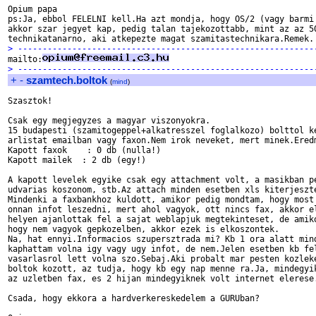
Opium papa

ps:Ja, ebbol FELELNI kell.Ha azt mondja, hogy OS/2 (vagy barmi 
akkor szar jegyet kap, pedig talan tajekozottabb, mint az az 50
> ------------------------------------------------------------

mailto:
> ------------------------------------------------------------
+
-
szamtech.boltok
(
mind
)
Szasztok!

Csak egy megjegyzes a magyar viszonyokra.

15 budapesti (szamitogeppel+alkatresszel foglalkozo) bolttol ke
arlistat emailban vagy faxon.Nem irok neveket, mert minek.Eredm
Kapott faxok	: 0 db (nulla!)

Kapott mailek  : 2 db (egy!)

A kapott levelek egyike csak egy attachment volt, a masikban pe
udvarias koszonom, stb.Az attach minden esetben xls kiterjeszte
Mindenki a faxbankhoz kuldott, amikor pedig mondtam, hogy most 
onnan infot leszedni, mert ahol vagyok, ott nincs fax, akkor el
helyen ajanlottak fel a sajat weblapjuk megtekinteset, de amiko
hogy nem vagyok gepkozelben, akkor ezek is elkoszontek.

Na, hat ennyi.Informacios szupersztrada mi? Kb 1 ora alatt mind
kaphattam volna igy vagy ugy infot, de nem.Jelen esetben kb fel
vasarlasrol lett volna szo.Sebaj.Aki probalt mar pesten kozleke
boltok kozott, az tudja, hogy kb egy nap menne ra.Ja, mindegyik
az uzletben fax, es 2 hijan mindegyiknek volt internet elerese.
Csada, hogy ekkora a hardverkereskedelem a GURUban?
