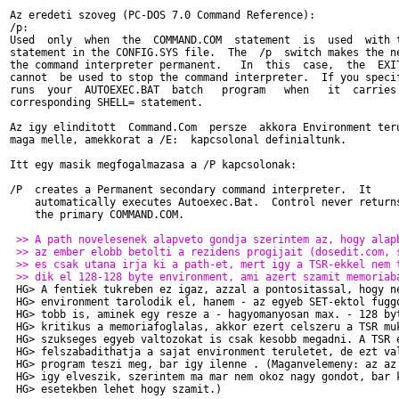
Az eredeti szoveg (PC-DOS 7.0 Command Reference):

/p:

Used  only  when  the  COMMAND.COM  statement  is  used  with t
statement in the CONFIG.SYS file.  The  /p  switch makes the ne
the command interpreter permanent.   In  this  case,  the  EXIT
cannot  be used to stop the command interpreter.  If you specif
runs  your  AUTOEXEC.BAT  batch   program   when   it  carries 
corresponding SHELL= statement.

Az igy elinditott  Command.Com  persze  akkora Environment teru
maga melle, amekkorat a /E:  kapcsolonal definialtunk.

Itt egy masik megfogalmazasa a /P kapcsolonak:

/P  creates a Permanent secondary command interpreter.  It

    automatically executes Autoexec.Bat.  Control never returns
    the primary COMMAND.COM.

 >> A path novelesenek alapveto gondja szerintem az, hogy alap
 >> az ember elobb betolti a rezidens progijait (dosedit.com, 
 >> es csak utana irja ki a path-et, mert igy a TSR-ekkel nem 
 >> dik el 128-128 byte environment, ami azert szamit memoriab

 HG> A fentiek tukreben ez igaz, azzal a pontositassal, hogy ne
 HG> environment tarolodik el, hanem - az egyeb SET-ektol fuggo
 HG> tobb is, aminek egy resze a - hagyomanyosan max. - 128 byt
 HG> kritikus a memoriafoglalas, akkor ezert celszeru a TSR muk
 HG> szukseges egyeb valtozokat is csak kesobb megadni. A TSR e
 HG> felszabadithatja a sajat environment teruletet, de ezt val
 HG> program teszi meg, bar igy ilenne . (Maganvelemeny: az az 
 HG> igy elveszik, szerintem ma mar nem okoz nagy gondot, bar k
 HG> esetekben lehet hogy szamit.)
