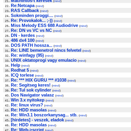
.
Machintos-t keresek
21
(
mind
)
.
Re:Netcapa
22
(
mind
)
.
RAS Callback
23
(
mind
)
.
Sokminden proggi....
24
(
mind
)
.
Re: Provokalok... ;-))
25
(
mind
)
.
Miss Melody ESS 688 Audiodrive
26
(
mind
)
.
Re: DN vs VC vs NC
27
(
mind
)
.
DN - kerdes
28
(
mind
)
.
486 dx4 100
29
(
mind
)
.
DOS PATH hossza...
30
(
mind
)
.
Re: LINE bemenetrol nincs felvetel
31
(
mind
)
.
Re: winfagy (95)
32
(
mind
)
.
UNIX oktatoprogi vagy emulacio
33
(
mind
)
.
Help
34
(
mind
)
.
Redhat 5
35
(
mind
)
.
ICQ torlese
36
(
mind
)
.
Re: *** HIX GURU *** #1038
37
(
mind
)
.
Re: Segitseg keres!
38
(
mind
)
.
Re: Tul sok cylinder
39
(
mind
)
.
Dos Navigator valasz
40
(
mind
)
.
Win 3.x nyitokep
41
(
mind
)
.
Re: linux virus?
42
(
mind
)
.
Re: HDD masolas
43
(
mind
)
.
Re: Win3.1 boszorkanysag... stb.
44
(
mind
)
.
[hirdetes] - veszek, eladok
45
(
mind
)
.
Re: HDD masolas
46
(
mind
)
.
Re: Web->script
47
(
mind
)