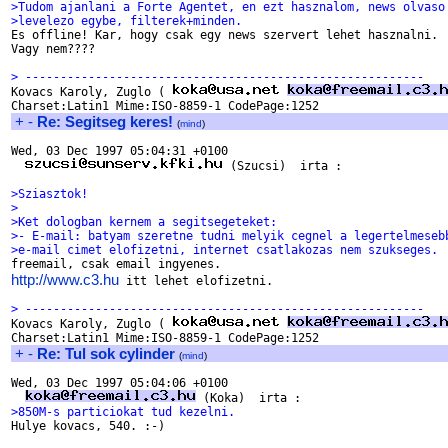
>Tudom ajanlani a Forte Agentet, en ezt hasznalom, news olvaso
>levelezo egybe, filterek+minden.

Es offline! Kar, hogy csak egy news szervert lehet hasznalni.

Vagy nem????

> ---------------------------------------------------------

Kovacs Karoly, Zuglo ( 
+
-
Re: Segitseg keres!
(
mind
)
Wed, 03 Dec 1997 05:04:31 +0100 

 (Szucsi)  irta :

>Sziasztok!
>
>Ket dologban kernem a segitsegeteket:
>- E-mail: batyam szeretne tudni melyik cegnel a legertelmeseb
>e-mail cimet elofizetni, internet csatlakozas nem szukseges.
http://www.c3.hu
 itt lehet elofizetni.

> ---------------------------------------------------------

Kovacs Karoly, Zuglo ( 
+
-
Re: Tul sok cylinder
(
mind
)
Wed, 03 Dec 1997 05:04:06 +0100  

>850M-s particiokat tud kezelni.

Hulye kovacs, 540. :-)
