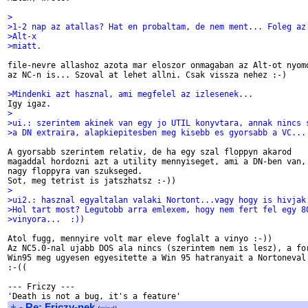
>
>1-2 nap az atallas? Hat en probaltam, de nem ment... Foleg az
>Alt-x
>miatt. 
file-nevre allashoz azota mar eloszor onmagaban az Alt-ot nyomo
az NC-n is... Szoval at lehet allni. Csak vissza nehez :-)

>Mindenki azt hasznal, ami megfelel az izlesenek...
>
>ui.: szerintem akinek van egy jo UTIL konyvtara, annak nincs 
>a DN extraira, alapkiepitesben meg kisebb es gyorsabb a VC...
A gyorsabb szerintem relativ, de ha egy szal floppyn akarod

magaddal hordozni azt a utility mennyiseget, ami a DN-ben van, 
nagy floppyra van szukseged.

>
>ui2.: hasznal egyaltalan valaki Nortont...vagy hogy is hivjak
>Hol tart most? Legutobb arra emlexem, hogy nem fert fel egy 8
>vinyora...  :))
Atol fugg, mennyire volt mar eleve foglalt a vinyo :-))

Az NC5.0-nal ujabb DOS ala nincs (szerintem nem is lesz), a for
Win95 meg ugyesen egyesitette a Win 95 hatranyait a Nortoneval

:-((

--- Friczy ---

+
-
Re: Friczy-nek