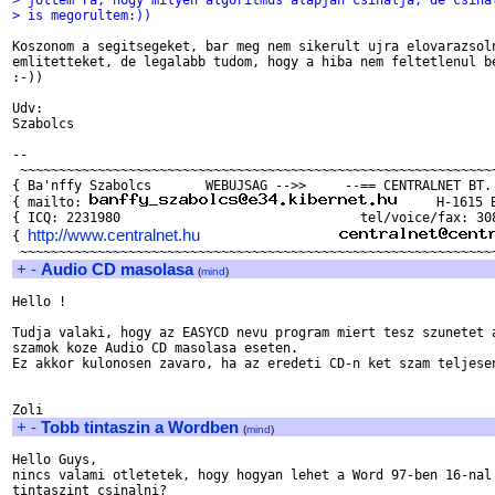
> jottem ra, hogy milyen algoritmus alapjan csinalja, de csina
> is megorultem:))
Koszonom a segitsegeket, bar meg nem sikerult ujra elovarazsoln
emlitetteket, de legalabb tudom, hogy a hiba nem feltetlenul be
:-))

Udv:

Szabolcs

-- 

 ~~~~~~~~~~~~~~~~~~~~~~~~~~~~~~~~~~~~~~~~~~~~~~~~~~~~~~~~~~~~~~
{ Ba'nffy Szabolcs	 WEBUJSAG -->>     --== CENTRALNET BT. ==--   }

{ mailto: 
     H-1615 
{ ICQ: 2231980	                             tel/voice/fax: 308-9539  }

http://www.centralnet.hu
{ 
+
-
Audio CD masolasa
(
mind
)
Hello !

Tudja valaki, hogy az EASYCD nevu program miert tesz szunetet a
szamok koze Audio CD masolasa eseten.

Ez akkor kulonosen zavaro, ha az eredeti CD-n ket szam teljesen
+
-
Tobb tintaszin a Wordben
(
mind
)
Hello Guys,

nincs valami otletetek, hogy hogyan lehet a Word 97-ben 16-nal 
tintaszint csinalni?
