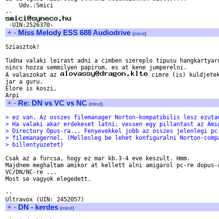
    Udv.:Smici

+
-
Miss Melody ESS 688 Audiodrive
(
mind
)
Sziasztok!

Tudna valaki leirast adni a cimben szereplo tipusu hangkartyaro
nincs hozza semmilyen papirom, es at kene jumperelni.

A valaszokat az 
 cimre (is) kuldjetek
jar a guru.

Elore is koszi,

+
-
Re: DN vs VC vs NC
(
mind
)
> ez van. Az osszes filemanager Norton-kompatibilis lesz ezuta
> Ha valaki akar erdekeset latni, vessen egy pillantast az Ami
> Directory Opus-ra... Fenyevekkel jobb az osszes jelenlegi pc
> filemanagernel. (Mellesleg be lehet konfiguralni Norton-comp
> billentyuzetet)
Csak az a furcsa, hogy ez mar kb.3-4 eve keszult. Hmm.

Majdnem meghaltam amikor at kellett alni amigarol pc-re dopus-r
VC/DN/NC-re ...

Most se vagyok elegedett.

-- 

+
-
DN - kerdes
(
mind
)