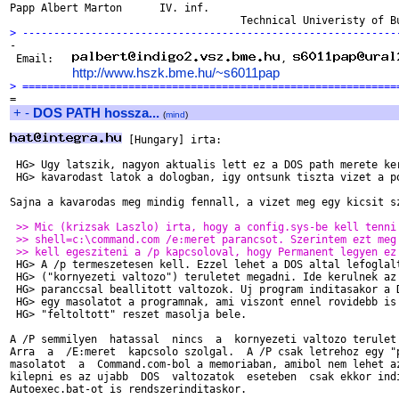
Papp Albert Marton      IV. inf.  

> ------------------------------------------------------------

-

 Email:   
, 
http://www.hszk.bme.hu/~s6011pap
> ============================================================
+
-
DOS PATH hossza...
(
mind
)
 [Hungary] irta:

 HG> Ugy latszik, nagyon aktualis lett ez a DOS path merete ker
 HG> kavarodast latok a dologban, igy ontsunk tiszta vizet a po
Sajna a kavarodas meg mindig fennall, a vizet meg egy kicsit sz
 >> Mic (krizsak Laszlo) irta, hogy a config.sys-be kell tenni
 >> shell=c:\command.com /e:meret parancsot. Szerintem ezt meg
 >> kell egesziteni a /p kapcsoloval, hogy Permanent legyen ez

 HG> A /p termeszetesen kell. Ezzel lehet a DOS altal lefoglalt
 HG> ("kornyezeti valtozo") teruletet megadni. Ide kerulnek az 
 HG> paranccsal beallitott valtozok. Uj program inditasakor a D
 HG> egy masolatot a programnak, ami viszont ennel rovidebb is 
 HG> "feltoltott" reszet masolja bele.

A /P semmilyen  hatassal  nincs  a  kornyezeti valtozo terulet 
Arra  a  /E:meret  kapcsolo szolgal.  A /P csak letrehoz egy "p
masolatot  a  Command.com-bol a memoriaban, amibol nem lehet az
kilepni es az ujabb  DOS  valtozatok  eseteben  csak ekkor indi
Autoexec.bat-ot is rendszerinditaskor.
