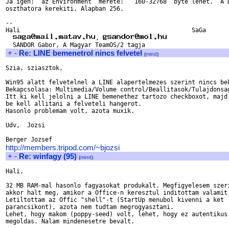
Ja igen:  az Environment  merete:   160-32768  byte lehet.  A D
oszthatora kerekiti. Alapban 256.

--

Hali                                                SaGa

, 
+
-
Re: LINE bemenetrol nincs felvetel
(
mind
)
Szia, sziasztok,

Win95 alatt felvetelnel a LINE alapertelmezes szerint nincs bek
Bekapcsolasa: Multimedia/Volume control/Beallitasok/Tulajdonsag
Itt ki kell jelolni a LINE bemenethez tartozo checkboxot, majd 
be kell allitani a felveteli hangerot.

Hasonlo problemam volt, azota muxik.

Udv,  Jozsi

http://members.tripod.com/~bjozsi
+
-
Re: winfagy (95)
(
mind
)
Hali,

32 MB RAM-mal hasonlo fagyasokat produkalt. Megfigyelesem szeri
akkor halt meg, amikor a Office-n keresztul inditottam valamit.
Letiltottam az Offic "shell"-t (StartUp menubol kivenni a ket

parancsikont), azota nem tudtam megrogyasztani.

Lehet, hogy makom (poppy-seed) volt, lehet, hogy ez autentikus 
megoldas. Nalam mindenesetre bevalt.
