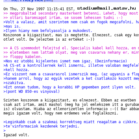
(
mind
)
On Thu, 27 Nov 1997 11:15:41 EST, 
>> megprobaltad secondary masterkent betenni. Lehet, hogy most
>> oltari baromsagot irtam, se sosem lehessen tudni :-)
>Volt a valasz, amit szerintem nem csak en fogok megcafolni, h
>mas is.
>Ilyen hiany nem befolyasolja a mukodest.

Koszonom a kiigazitast, mas is megtette. Elnezest, csak egy kos
otlet volt. De jeleztem is az erteket :-))

>> A CS uzemmodot felejtsd el. Specialis kabel kell hozza, en 
>> eletemben nem lattam olyat, meg van csavarva nehany er, min
>> floppy kabelen.
>Nos ez utobbi kijelentes ismet nem igaz. (Dezinformacio)
>A CS-et a kontrollernek kell ismerni, illetve valoban megfele
>kell hozza.
>Ez viszont nem a csavarasrol ismerszik meg, (az ugyanis a flo
>hanem arrol, hogy az egyik vezetek a ket csatlakozo kozott me
>szakitva.
>Ezt onnan tudom, hogy a korabbi HP gepemben pont ilyen volt.
>(pont WD 850-es vinyoval)
Szinten koszonom a kiigazitast, es elnezest. Ebben az esetben

csak azt irtam, amit mashol (meg ha jol emlekszem itt a guruban
is) olvastam. Hiaba az ellenorizetlen informacio :-(( Bar abban
megis igazam volt, hogy nem erdemes vele foglalkozni.

>Leginkabb csak a szakmai korrektseg miatt reagaltam a cikkre,
>te'vinformaciok kezdenek terjedni.
>

Igazad volt.
