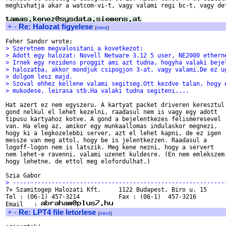
meghivhatja akar a watcom-vi-t, vagy valami regi bc-t, vagy def
+
-
Re: Halozat figyelese
(
mind
)
> Szeretnem megvalositani a kovetkezot:
> Adott egy halozat: Novell Netware 3.12 5 user, NE2000 ethern
> Irnek egy rezidens proggit ami azt tudna, hogyha valaki beje
> halozatba, akkor mondjuk csipogjon 3-at, vagy valami.De ez u
> dolgom lesz majd.
> Szoval ehhez kellene valami segitseg.Ott kezdve talan, hogy 
> mukodese, leirasa stb.Ha valaki tudna segiteni....
Hat azert ez nem egyszeru. A kartyat packet driveren keresztul

gond nelkul el lehet kezelni, raadasul nem is vagy egy adott

tipusu kartyahoz kotve. A gond a bejelentkezes felismeresevel

van. Ha eleg az, amikor egy munkaallomas indulaskor megnezi,

hogy ki a legkozelebbi server, azt el lehet kapni, de ez igen

messze van meg attol, hogy be is jelentkezzen. Raadasul a

logoff-logon nem is latszik. Meg kene nezni, hogy a servert

nem lehet-e ravenni, valami uzenet kuldesre. (En nem emlekszem,
hogy lehetne, de ettol meg elofordulhat.)

> ------------------------------------------------------------

7+ Szamitogep Halozati Kft.     1122 Budapest, Biro u. 15

Tel : (06-1) 457-3214           Fax : (06-1)  457-3216

Email   : 
+
-
Re: LPT4 file letorlese
(
mind
)