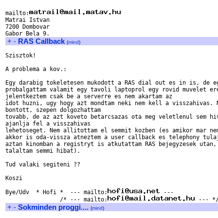
mailto:
Matrai Istvan

7200 Dombovar

+
-
RAS Callback
(
mind
)
Szisztok!

A problema a kov.:

Egy darabig tokeletesen mukodott a RAS dial out es in is, de eg
probalgattam valamit egy tavoli laptoprol egy rovid muvelet ere
jelentkeztem csak be a serverre es nem akartam az

idot huzni, ugy hogy azt mondtam neki nem kell a visszahivas. N
bontott, szepen dolgozhattam

tovabb, de az azt koveto betarcsazas ota meg veletlenul sem hiv
ajanlja fel a visszahivas

lehetoseget. Nem allitottam el semmit kozben (es amikor mar nem
akkor is oda-vissza atneztem a user callback es telephony tulaj
aztan kinomban a registryt is atkutattam RAS bejegyzesek utan, 
talaltam semmi hibat).

Tud valaki segiteni ??

Koszi

Bye/Udv  * Hofi *  --- mailto:
 ---

                /* --- mailto:
+
-
Sokminden proggi....
(
mind
)