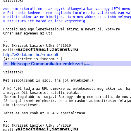
sziasztok!

>de nem sikerult mert az egyik alkonyvtarban van egy LPT4 nevu
> Ezt senki kedveert nem hajlando torolni. Ha valakinek van va
> otlete akkor az ne kimeljen. Ha nincs akkor ez a tobb melyse
> struktura itt marad az idok vegezeteig.
Probald meg egy lemezkezelovel atirni a nevet pl. xpt4-re.

Onnan mar egyenes az ut!

-- 

Mic (Krizsak Laszlo) UIN: 5471019

mailto:
http://w3.datanet.hu/~micsoft
+
-
Netscape Communikator emlekezet
(
mind
)
Sziasztok!

Ket szabolcsnak is szol, (ha jol emlekszem.)

A NC 4.01 tudja az URL cimekre az emlekezest, meg akkor is, ha

a magyar DLL keszletet ratolti valaki.

(Nekem legalabb is tudja.) Bar egy ideig nem csinalta, de mosta
(3 napja) ismet emlekszik, es a beiraskor automatikusan felajan
cim kiegesziteset.

Tehat ez nem csak az IE 4.x specialitasa.

-- 

Mic (Krizsak Laszlo) UIN: 5471019

mailto: