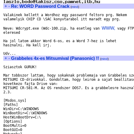
+
-
Re: WORD Password Crack
(
mind
)
Valakinek kellett a Wordhoz egy password feltoro prg. Nekem

valamelyik CHIP CD \SAC konyvtarabol itt maradt egy prg.

WWW,
Neve: Wdcrypt.exe (Wdc-100.zip, ha esetleg van 
 vagy FTP

eleresed

Ha jol latom akkor Word 6-os, es a Word 7-hez is lehet

hasznalni. Ha kell irj.

+
-
Grabbeles 4x-es Mitsumival (Panasonic) !!
(
mind
)
Sziasztok GURUK!

Mar tobbszor lattam, hogy sokaknak problemaja van Grabbeles sze
MITSUMI CD-drivokkal. Gondoltam, hogy leirom a sajat beallitaso
kovetkezo fajta Drive van:

MITSUMI CR-581-M. Az OS rendszer DOS7. Es a grabbelesre hasznal
2.3.

[Msdos.sys]

[Paths]

WinDir=C:\WINDOWS

WinBootDir=C:\WINDOWS

HostWinBootDrv=C:\

[Options]

BootMulti=0

BootGUI=0
