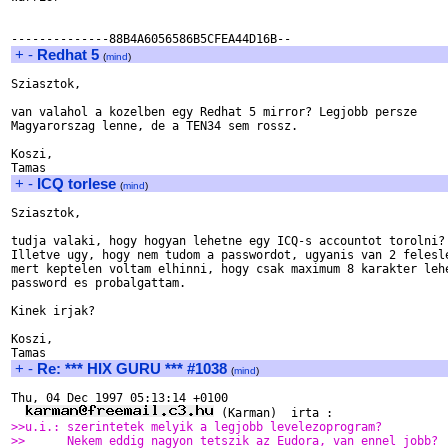
+
-
Redhat 5
(
mind
)
Sziasztok,

van valahol a kozelben egy Redhat 5 mirror? Legjobb persze 

Magyarorszag lenne, de a TEN34 sem rossz.

Koszi,

+
-
ICQ torlese
(
mind
)
Sziasztok,

tudja valaki, hogy hogyan lehetne egy ICQ-s accountot torolni? 
Illetve ugy, hogy nem tudom a passwordot, ugyanis van 2 felesle
mert keptelen voltam elhinni, hogy csak maximum 8 karakter lehe
password es probalgattam.

Kinek irjak?

Koszi,

+
-
Re: *** HIX GURU *** #1038
(
mind
)
Thu, 04 Dec 1997 05:13:14 +0100  

>>u.i.: szerintetek melyik a legjobb levelezoprogram?
>>	Nekem eddig nagyon tetszik az Eudora, van ennel jobb?