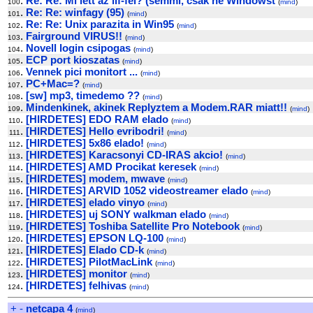
.
Re: Re: Mi lett az iif-fel? (semmi, csak ne Windowst
100
(
mind
)
.
Re: Re: winfagy (95)
101
(
mind
)
.
Re: Re: Unix parazita in Win95
102
(
mind
)
.
Fairground VIRUS!!
103
(
mind
)
.
Novell login csipogas
104
(
mind
)
.
ECP port kioszatas
105
(
mind
)
.
Vennek pici monitort ...
106
(
mind
)
.
PC+Mac=?
107
(
mind
)
.
[sw] mp3, timedemo ??
108
(
mind
)
.
Mindenkinek, akinek Replyztem a Modem.RAR miatt!!
109
(
mind
)
.
[HIRDETES] EDO RAM elado
110
(
mind
)
.
[HIRDETES] Hello evribodri!
111
(
mind
)
.
[HIRDETES] 5x86 elado!
112
(
mind
)
.
[HIRDETES] Karacsonyi CD-IRAS akcio!
113
(
mind
)
.
[HIRDETES] AMD Procikat keresek
114
(
mind
)
.
[HIRDETES] modem, mwave
115
(
mind
)
.
[HIRDETES] ARVID 1052 videostreamer elado
116
(
mind
)
.
[HIRDETES] elado vinyo
117
(
mind
)
.
[HIRDETES] uj SONY walkman elado
118
(
mind
)
.
[HIRDETES] Toshiba Satellite Pro Notebook
119
(
mind
)
.
[HIRDETES] EPSON LQ-100
120
(
mind
)
.
[HIRDETES] Elado CD-k
121
(
mind
)
.
[HIRDETES] PilotMacLink
122
(
mind
)
.
[HIRDETES] monitor
123
(
mind
)
.
[HIRDETES] felhivas
124
(
mind
)
+
-
netcapa 4
(
mind
)