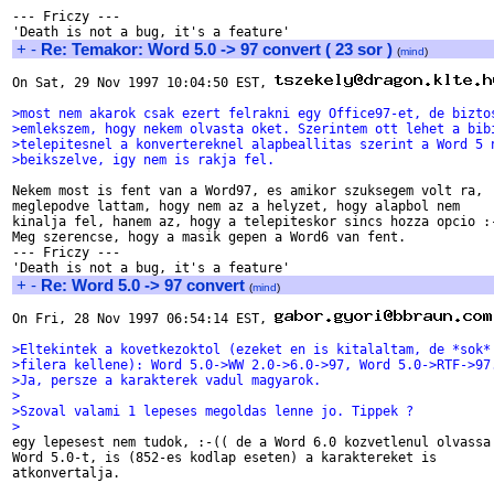
--- Friczy ---

+
-
Re: Temakor: Word 5.0 -> 97 convert ( 23 sor )
(
mind
)
On Sat, 29 Nov 1997 10:04:50 EST, 
>most nem akarok csak ezert felrakni egy Office97-et, de bizto
>emlekszem, hogy nekem olvasta oket. Szerintem ott lehet a bib
>telepitesnel a konvertereknel alapbeallitas szerint a Word 5 
>beikszelve, igy nem is rakja fel.
Nekem most is fent van a Word97, es amikor szuksegem volt ra,

meglepodve lattam, hogy nem az a helyzet, hogy alapbol nem

kinalja fel, hanem az, hogy a telepiteskor sincs hozza opcio :-
Meg szerencse, hogy a masik gepen a Word6 van fent.

--- Friczy ---

+
-
Re: Word 5.0 -> 97 convert
(
mind
)
On Fri, 28 Nov 1997 06:54:14 EST, 
>Eltekintek a kovetkezoktol (ezeket en is kitalaltam, de *sok*
>filera kellene): Word 5.0->WW 2.0->6.0->97, Word 5.0->RTF->97
>Ja, persze a karakterek vadul magyarok.
>
>Szoval valami 1 lepeses megoldas lenne jo. Tippek ?
>

egy lepesest nem tudok, :-(( de a Word 6.0 kozvetlenul olvassa 
Word 5.0-t, is (852-es kodlap eseten) a karaktereket is

atkonvertalja.
