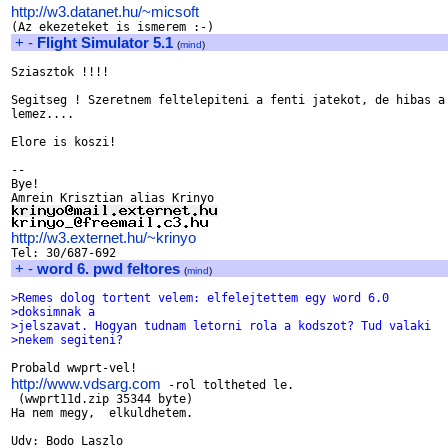
http://w3.datanet.hu/~micsoft
+
-
Flight Simulator 5.1
(
mind
)
Sziasztok !!!!

Segitseg ! Szeretnem feltelepiteni a fenti jatekot, de hibas a 
lemez....

Elore is koszi!

--

Bye!

http://w3.externet.hu/~krinyo
+
-
word 6. pwd feltores
(
mind
)
>Remes dolog tortent velem: elfelejtettem egy word 6.0 
>doksimnak a
>jelszavat. Hogyan tudnam letorni rola a kodszot? Tud valaki 
>nekem segiteni?
http://www.vdsarg.com
 -rol toltheted le.

 (wwprt11d.zip 35344 byte)

Ha nem megy,  elkuldhetem.
