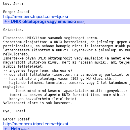
Udv, Jozsi

http://members.tripod.com/~bjozsi
+
-
UNIX oktatoprogi vagy emulacio
(
mind
)
Sziasztok,

Elsosorban UNIX/Linux samanok segitseget kerem.

Szeretnem elsajatitani a UNIX hasznalatat, de jelenlegi gepem d
particionalasu, es nehany honapig nincs is lehetosegem ujabb pa
letrehozasara (kinottem a HDD-t), ugyanakkor a jelenlegi OS mun
nelkulozheto.

Ismertek-e olyan UNIX oktatoprogit vagy emulaciot (a nemet ered
magyaritott ututor-on kivul, mert az hibasan muxik), ami teljes
alabbi felteteleket:

-- ingyenes (egye fene, shareware)

-- dos alatt futtathato (ismetlem, nincs modom uj particiot let
-- hasznalhato a jelenlegi vason (102 g. HU klavi stb..)

-- hajlando felmenni tomoritett lemezre, vagy C-tol kulonbozo j
meghajtora 

      (ezek mind-mind keseru tapasztalatok miatti igenyek...)

-- ismeri az osszes alapveto UNIX funkciot (tee, more stb..)

-- konnyen hozzaferheto (letoltheto)

Valaszokert elore is sok koszonet.

Bye,  Jozsi

http://members.tripod.com/~bjozsi
+
-
Help
(
mind
)