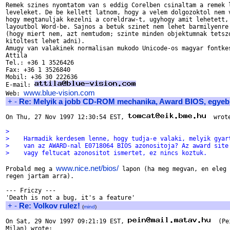
Remek szines nyomtatom van s eddig Corelben csinaltam a remek l
leveleket. De be kellett latnom, hogy a velem dolgozoktol nem v
hogy megtanuljak kezelni a coreldraw-t, ugyhogy amit lehetett, 
layoutbol Word-be. Sajnos a betuk szinet nem lehet barmilyenre 
(hogy miert nem, azt nemtudom; szinte minden objektumnak tetszo
kitoltest lehet adni).

Amugy van valakinek normalisan mukodo Unicode-os magyar fontkes
Attila

Tel.: +36 1 3526426

Fax: +36 1 3526840

Mobil: +36 30 222636

E-mail: 
www.blue-vision.com
Web: 
+
-
Re: Melyik a jobb CD-ROM mechanika, Award BIOS, egyeb
On Thu, 27 Nov 1997 12:30:54 EST, 
  wrote
>
>    Harmadik kerdesem lenne, hogy tudja-e valaki, melyik gyar
>    van az AWARD-nal E0718064 BIOS azonositoja? Az award site
>    vagy feltucat azonositot ismertet, ez nincs koztuk.
www.nice.net/bios/
Probald meg a 
 lapon (ha meg megvan, en eleg

regen jartam arra).

--- Friczy ---

+
-
Re: Volkov rulez!
(
mind
)
On Sat, 29 Nov 1997 09:21:19 EST, 
  (Pei
Milan) wrote:
