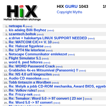
HIX
GURU
1043
1
Copyright Myths
.
netcapa 4
1
(
mind
)
.
kis adaleg Billi Boyhoz
2
(
mind
)
.
szamtech.boltok
3
(
mind
)
.
a:drive + halokartya LINUX SUPPORT NEEDED
4
(
mind
)
.
Re: WATCOM C/C++ V. 10
5
(
mind
)
.
Re: Halozat figyelese
6
(
mind
)
.
Re: LPT4 file letorlese
7
(
mind
)
.
Netscape Communikator emlekezet
8
(
mind
)
.
Flight Simulator 5.1
9
(
mind
)
.
word 6. pwd feltores
10
(
mind
)
.
Re: WORD Password Crack
11
(
mind
)
.
Grabbeles 4x-es Mitsumival (Panasonic) !!
12
(
mind
)
.
Re: NS 4.0 urll kiegeszites
13
(
mind
)
.
Audio CD masolasa
14
(
mind
)
.
Tobb tintaszin a Wordben
15
(
mind
)
.
Re: Melyik a jobb CD-ROM mechanika, Award BIOS, egyeb
16
.
Re: Volkov rulez!
17
(
mind
)
.
Re: Friczy-nek
18
(
mind
)
.
Re: Temakor: Word 5.0 -> 97 convert ( 23 sor )
19
(
mind
)
.
Re: Word 5.0 -> 97 convert
20
(
mind
)