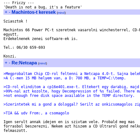
--- Friczy ---

+
-
Machintos-t keresek
(
mind
)
Sziasztok !

Machintos 66 Power PC-t szeretnek vasarolni winchesterrel, CD-R
egyutt.

Erdekelnenek zenei software-ek is.

Tel.: 06/30 659-693

+
-
Re:Netcapa
(
mind
)
>Megprobaltam Chip CD-rol feltenni a Netcapa 4.0-t. Sajna bele
>A C:-men 15 MB helyem van, a D: 700 MB, a TEMP=C:\temp.
>CD-rol elinditom a cp16e401.exe-t. Eltekert egy darabig, majd
>99%-nal azt kozolte, hogy Decompression of %s failed. There m
>not enough free disk space available in the TEMP directory.
>Szerintetek mi a gond a dologgal? Serilt az onkicsomagolos zi
>TIA && udv From:, a csomagolo
Igen serult annak idejen en is szivtam vele. Probald meg mas 

forrasbol beszerezni. Nekem azt hiszem a CD Ultrarol gond nelku
felmaszott.
