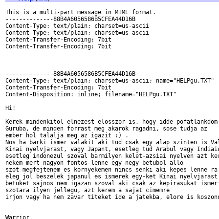
This is a multi-part message in MIME format.

--------------88B4A6056586B5CFEA44D16B

Content-Type: text/plain; charset=us-ascii

Content-Type: text/plain; charset=us-ascii

Content-Transfer-Encoding: 7bit

Content-Transfer-Encoding: 7bit

--------------88B4A6056586B5CFEA44D16B

Content-Type: text/plain; charset=us-ascii; name="HELPgu.TXT"

Content-Transfer-Encoding: 7bit

Content-Disposition: inline; filename="HELPgu.TXT"

Hi!

Kerek mindenkitol elnezest elosszor is, hogy idde pofatlankdom 
Guruba, de minden forrast meg akarok ragadni, sose tudja az

ember hol talalja meg az igazit :) .

Nos ha barki ismer valakit aki tud csak egy alap szinten is Val
Kinai nyelvjarast, vagy Japant, esetleg tud Arabul vagy Indiaiu
esetleg indonezul szoval barmilyen kelet-azsiai nyelven azt ker
nekem mert nagyon fontos lenne egy negy betubol allo

szot megfejtenem es kornyekemen nincs senki aki kepes lenne ra.
eleg jol beszelek japanul es ismerek egy-ket Kinai nyelvjarast 
betuket sajnos nem igazan szoval aki csak az kepirasukat ismeri
szotara ilyen jellegu, azt kerem a sajat cimemre

irjon vagy ha nem zavar titeket ide a jatekba, elore is koszono
Warrior
