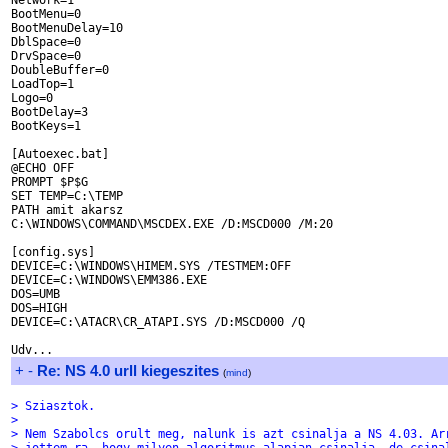
Network=1

BootMenu=0

BootMenuDelay=10

DblSpace=0

DrvSpace=0

DoubleBuffer=0

LoadTop=1

Logo=0

BootDelay=3

BootKeys=1

[Autoexec.bat]

@ECHO OFF

PROMPT $P$G

SET TEMP=C:\TEMP

PATH amit akarsz

C:\WINDOWS\COMMAND\MSCDEX.EXE /D:MSCD000 /M:20

[config.sys]

DEVICE=C:\WINDOWS\HIMEM.SYS /TESTMEM:OFF

DEVICE=C:\WINDOWS\EMM386.EXE

DOS=UMB

DOS=HIGH

DEVICE=C:\ATACR\CR_ATAPI.SYS /D:MSCD000 /Q

+
-
Re: NS 4.0 urll kiegeszites
(
mind
)
> Sziasztok.
> 
> Nem Szabolcs orult meg, nalunk is azt csinalja a NS 4.03. Ar