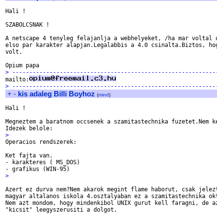
Hali !

SZABOLCSNAK !

A netscape 4 tenyleg felajanlja a webhelyeket, /ha mar voltal o
elso par karakter alapjan.Legalabbis a 4.0 csinalta.Biztos, hog
volt.

> ------------------------------------------------------------

mailto:
> ------------------------------------------------------------
+
-
kis adaleg Billi Boyhoz
(
mind
)
Hali !

Megneztem a baratnom occsenek a szamitastechnika fuzetet.Nem ke
>

Operacios rendszerek:

Ket fajta van.

- karakteres ( MS_DOS)

>
Azert ez durva nem?Nem akarok megint flame haborut, csak jelezt
magyar altalanos iskola 4.osztalyaban ez a szamitastechnika okt
Nem azt mondom, hogy mindenkibol UNIX gurut kell faragni, de az
"kicsit" leegyszerusiti a dolgot.
