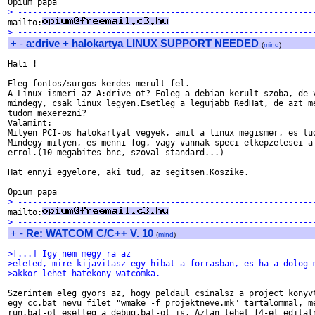
> ------------------------------------------------------------

mailto:
> ------------------------------------------------------------
+
-
a:drive + halokartya LINUX SUPPORT NEEDED
(
mind
)
Hali !

Eleg fontos/surgos kerdes merult fel.

A Linux ismeri az A:drive-ot? Foleg a debian kerult szoba, de v
mindegy, csak linux legyen.Esetleg a legujabb RedHat, de azt me
tudom mexerezni?

Valamint:

Milyen PCI-os halokartyat vegyek, amit a linux megismer, es tud
Mindegy milyen, es menni fog, vagy vannak speci elkepzelesei a 
errol.(10 megabites bnc, szoval standard...)

Hat ennyi egyelore, aki tud, az segitsen.Koszike.

> ------------------------------------------------------------

mailto:
> ------------------------------------------------------------
+
-
Re: WATCOM C/C++ V. 10
(
mind
)
>[...] Igy nem megy ra az
>eleted, mire kijavitasz egy hibat a forrasban, es ha a dolog 
>akkor lehet hatekony watcomka.
Szerintem eleg gyors az, hogy peldaul csinalsz a project konyvt
egy cc.bat nevu filet "wmake -f projektneve.mk" tartalommal, me
run.bat-ot esetleg a debug.bat-ot is. Aztan lehet f4-el editaln