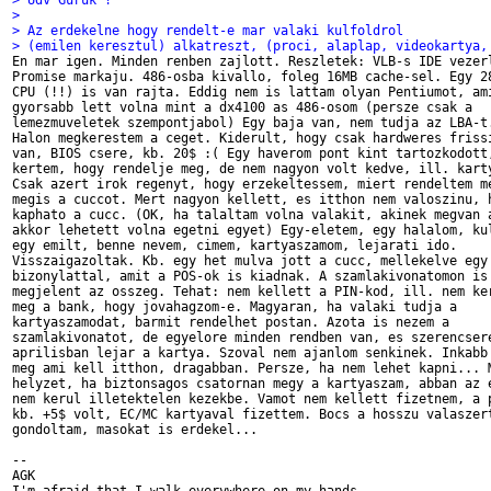
> Udv Guruk !
> 
> Az erdekelne hogy rendelt-e mar valaki kulfoldrol
> (emilen keresztul) alkatreszt, (proci, alaplap, videokartya,

En mar igen. Minden renben zajlott. Reszletek: VLB-s IDE vezerl
Promise markaju. 486-osba kivallo, foleg 16MB cache-sel. Egy 28
CPU (!!) is van rajta. Eddig nem is lattam olyan Pentiumot, ami
gyorsabb lett volna mint a dx4100 as 486-osom (persze csak a

lemezmuveletek szempontjabol) Egy baja van, nem tudja az LBA-t.
Halon megkerestem a ceget. Kiderult, hogy csak hardweres frissi
van, BIOS csere, kb. 20$ :( Egy haverom pont kint tartozkodott,
kertem, hogy rendelje meg, de nem nagyon volt kedve, ill. karty
Csak azert irok regenyt, hogy erzekeltessem, miert rendeltem me
megis a cuccot. Mert nagyon kellett, es itthon nem valoszinu, h
kaphato a cucc. (OK, ha talaltam volna valakit, akinek megvan a
akkor lehetett volna egetni egyet) Egy-eletem, egy halalom, kul
egy emilt, benne nevem, cimem, kartyaszamom, lejarati ido.

Visszaigazoltak. Kb. egy het mulva jott a cucc, mellekelve egy 
bizonylattal, amit a POS-ok is kiadnak. A szamlakivonatomon is

megjelent az osszeg. Tehat: nem kellett a PIN-kod, ill. nem ker
meg a bank, hogy jovahagzom-e. Magyaran, ha valaki tudja a

kartyaszamodat, barmit rendelhet postan. Azota is nezem a

szamlakivonatot, de egyelore minden rendben van, es szerencsere
aprilisban lejar a kartya. Szoval nem ajanlom senkinek. Inkabb 
meg ami kell itthon, dragabban. Persze, ha nem lehet kapni... M
helyzet, ha biztonsagos csatornan megy a kartyaszam, abban az e
nem kerul illetektelen kezekbe. Vamot nem kellett fizetnem, a p
kb. +5$ volt, EC/MC kartyaval fizettem. Bocs a hosszu valaszert
gondoltam, masokat is erdekel...

-- 

AGK
