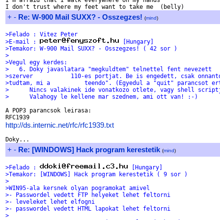
I'm afraid that I walk everywhere on my hands

+
-
Re: W-900 Mail SUXX? - Osszegzes!
(
mind
)
>Felado : Vitez Peter
>E-mail : 
 [Hungary]
>Temakor: W-900 Mail SUXX? - Osszegzes! ( 42 sor )
>
>Vegul egy kerdes:
>   6. Doky javaslatara "megkuldtem" telnettel fent nevezett
>szerver           110-es portjat. Be is engedett, csak onnant
>tudtam, mi a          teendo". (Egyedul a "quit" parancsot er
>      Nincs valakinek ide vonatkozo otlete, vagy shell script
>      Valahogy le kellene mar szednem, ami ott van! :-)
A POP3 parancsok leirasa:

http://ds.internic.net/rfc/rfc1939.txt
+
-
Re: [WINDOWS] Hack program kerestetik
(
mind
)
>Felado : 
 [Hungary]
>Temakor: [WINDOWS] Hack program kerestetik ( 9 sor )
>
>WIN95-ala kersnek olyan pogramokat amivel
>- Passwordel vedett FTP helyeket lehet feltorni
>- leveleket lehet elfogni
>- passwordel vedett HTML lapokat lehet feltorni
>