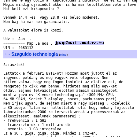
Van benne egy opcio a "kapcsolodas indulaskor" de ez ki van kap
Megis mindig ujraindul akkor is ha mar letoltottem vele a level
Hol kell ezt kikapcsolni ?

Vennek 14.4 -es  vagy 28.8 -as belso modemet.

Nem baj ha mar nem garancialis.

A valaszokat elore is koszi.

Udv :  Jani .

========== Pap Ja'nos . 
+
-
Szaguldo technologia
(
mind
)
Sziasztok!

Lattatok a februari BYTE-ot? Hozzam most jutott el az

ingyenes peldany es meg vagyok vele elegedve. Nem

hittem volna, hogy meg fogom fontolni az elofizetest, de

rengeteg jo cikk van benne, hirdetes meg alig egy-ket 

oldal. Sajnos felvazoljak elottem almaim szamitogepet,

mint a jovo ev "Kiveszo technologiaja" (300 MHz CPU,

64 MB SRAM, Socket 7 alaplap, soros, parhuzamos port).

Nem irjak ugyan, de sejtem miert a nagy sietseg : kozeledik 

a 3G ideje. Talan mar hallottatok rola, hogy nehany fejleszto 

laboratoriumban 2000-re tervezik annak a processzornak az 

elkesziteset, amelynek parameterei : 

- frekvencia : 1 GHz

- tranzisztorok : 1 milliard db

- memoria : 1 GB integralva

Ez a 3G : giga, giga, giga. Mindez 1 cm2-en.
