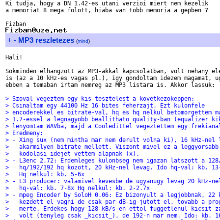
Ki tudja, hogy a DN 1.42-es utani verzioi miert nem kezelik

a memoriat 8 mega folott, hiaba van tobb memoria a gepben ?

+
-
MP3 reszletezes
(
mind
)
Hali!

Sokminden elhangzott az MP3-akkal kapcsolatban, volt nehany ele
is (az a 10 kHz-es vagas pl.), igy gondoltam idezem magamat, ug
ebben a temaban irtam nemreg az MP3 listara is. Akkor lassuk:

> Szoval vegeztem egy kis tesztelest a kovetkezokeppen:
> Csinaltam egy 44100 Hz 16 bites feherzajt. Ezt kulonfele
> encoderekkel es bitrate-val, hq es hq nelkul betomorgettem m
> 1.7-essel a legnagyobb beallithato quality-ban (equalizer ki
> lenyomtam WAVba, majd a Cooledittel vegeztettem egy frekiana
> Eredmeny:
> - Xing sux (nem mintha mar nem derult volna ki), 16 kHz-nel 
>   akarmilyen bitrate mellett. Viszont mivel ez a leggyorsabb
>   kodolasi idejet vettem alapnak (x).
> - L3enc 2.72: Erdemleges kulonbseg nem igazan latszott a 128
>   hq/192/192 hq kozott, 20 kHz-nel levag. Ido hq-val: kb. 13
>   Hq nelkul: kb. 5-6x
> - L3 producer: valamivel kevesbe de ugyanugy levag 20 kHz-ne
>   hq-val: kb. 7-8x Hq nelkul: kb. 2-2.7x
> - mpeg Encoder by SoloH 0.06: Ez bizonyult a legjobbnak, 22 
>   kezdett el vagni de csak par dB-ig jutott el, tovabb a pro
>   merte. Erdekes hogy 128 kB/s-en ettol fuggetlenul kicsit z
>   volt (tenyleg csak _kicsit_), de 192-n mar nem. Ido: kb. 1