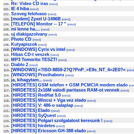
.
Re: Video CD iras
100
(
mind
)
.
IE 4 hiba
101
(
mind
)
.
Szoveg felolvaso
102
(
mind
)
.
[modem] Zyxel U-1496B
103
(
mind
)
.
[TELEFON] Monitor -- 17 "
104
(
mind
)
.
mi lenne ha....
105
(
mind
)
.
uj diakigazolvany
106
(
mind
)
.
Photo CD
107
(
mind
)
.
Kutyapiszok
108
(
mind
)
.
[WINDOWS] Cyrix vs intel
109
(
mind
)
.
Hibas CD-t veszek
110
(
mind
)
.
MP3 Tomorito TESZT!
111
(
mind
)
.
Diablo 2
112
(
mind
)
.
[WINDOWS] =?ISO-8859-2?Q?PnP_=E9s_NT_4=2E0?=
113
(
min
.
[WINDOWS] Procihaboru
114
(
mind
)
.
ja, kihagytam...
115
(
mind
)
.
[HIRDETES] GSM telefon + GSM PCMCIA modem elado
116
(
mi
.
[HIRDETES] 2x16M valodi paritasos RAM-ot vennek
117
(
mind
)
.
[HIRDETES] RedHat 5.0
118
(
mind
)
.
[HIRDETES] Wincsi + Vga vez elado
119
(
mind
)
.
[HIRDETES] V: 486-o salaplap
120
(
mind
)
.
[HIRDETES] Elado
121
(
mind
)
.
[HIRDETES] SyQuest
122
(
mind
)
.
[HIRDETES] Polgari szolgalatost keresunk !
123
(
mind
)
.
[HIRDETES] hirdetes
124
(
mind
)
.
[HIRDETES] Ericsson GH-388 elado
125
(
mind
)