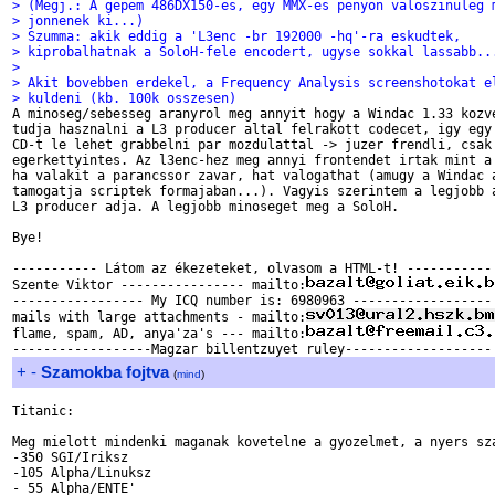
> (Megj.: A gepem 486DX150-es, egy MMX-es penyon valoszinuleg 
> jonnenek ki...)
> Szumma: akik eddig a 'L3enc -br 192000 -hq'-ra eskudtek,
> kiprobalhatnak a SoloH-fele encodert, ugyse sokkal lassabb..
> 
> Akit bovebben erdekel, a Frequency Analysis screenshotokat e
> kuldeni (kb. 100k osszesen)

A minoseg/sebesseg aranyrol meg annyit hogy a Windac 1.33 kozve
tudja hasznalni a L3 producer altal felrakott codecet, igy egy 
CD-t le lehet grabbelni par mozdulattal -> juzer frendli, csak 
egerkettyintes. Az l3enc-hez meg annyi frontendet irtak mint a 
ha valakit a parancssor zavar, hat valogathat (amugy a Windac a
tamogatja scriptek formajaban...). Vagyis szerintem a legjobb a
L3 producer adja. A legjobb minoseget meg a SoloH.

Bye!

----------- Látom az ékezeteket, olvasom a HTML-t! -----------

Szente Viktor ---------------- mailto:
----------------- My ICQ number is: 6980963 ------------------

mails with large attachments - mailto:
flame, spam, AD, anya'za's --- mailto:
+
-
Szamokba fojtva
(
mind
)
Titanic:

Meg mielott mindenki maganak kovetelne a gyozelmet, a nyers sza
-350 SGI/Iriksz

-105 Alpha/Linuksz

- 55 Alpha/ENTE'
