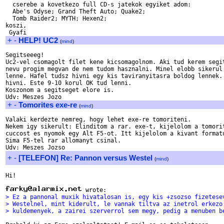
  cserebe a kovetkezo full CD-s jatekok egyiket adom:

  Abe's Odyse; Grand Theft Auto; Quake2; 

  Tomb Raider2; MYTH; Hexen2;

koszi,

+
-
HELP! UC2
(
mind
)
Segitseeeg!  

Uc2-vel csomagolt filet kene kicsomagolnom. Aki tud kerem segit
nevu progim megvan de nem tudom hasznalni. Minel elobb sikerul 
lenne. Hafel tudsz hivni egy kis taviranyitasra boldog lennek. 
hivni. Este 9-10 korul OK tud lenni. 

Koszonom a segitseget elore is. 

+
-
Tomorites exe-re
(
mind
)
Valaki kerdezte nemreg, hogy lehet exe-re tomoriteni. 

Nekem igy sikerult: Elinditom a rar. exe-t, kijelolom a tomorit
cuccost es nyomok egy Alt F5-ot. Itt kijelolom a kivant formatu
Sima F5-tel rar allomanyt csinal. 

+
-
[TELEFON] Re: Pannon versus Westel
(
mind
)
Hi!

> Ez a pannonal muxik hivatalosan is, egy kis +zsozso fizetese
> Westelnel, mint kiderult, le vannak tiltva az inetrol erkezo
> kuldemenyek, a zairei szerverrol sem megy, pedig a menuben b