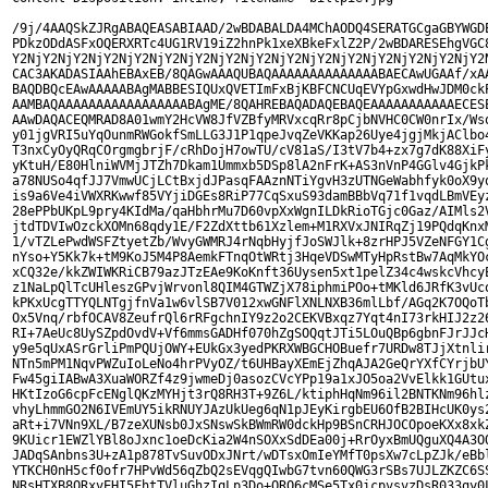
/9j/4AAQSkZJRgABAQEASABIAAD/2wBDABALDA4MChAODQ4SERATGCgaGBYWGDE
PDkzODdASFxOQERXRTc4UG1RV19iZ2hnPk1xeXBkeFxlZ2P/2wBDARESEhgVGC8
Y2NjY2NjY2NjY2NjY2NjY2NjY2NjY2NjY2NjY2NjY2NjY2NjY2NjY2NjY2NjY2N
CAC3AKADASIAAhEBAxEB/8QAGwAAAQUBAQAAAAAAAAAAAAAABAECAwUGAAf/xAA
BAQDBQcEAwAAAAABAgMABBESIQUxQVETImFxBjKBFCNCUqEVYpGxwdHwJDM0ckP
AAMBAQAAAAAAAAAAAAAAAAABAgME/8QAHREBAQADAQEBAQEAAAAAAAAAAAECESE
AAwDAQACEQMRAD8A01wmY2HcVW8JfVZBfyMRVxcqRr8pCjbNVHC0CW0nrIx/Wso
y01jgVRI5uYqOunmRWGokfSmLLG3J1P1qpeJvqZeVKKap26Uye4jgjMkjAClbo4
T3nxCyOyQRqCOrgmgbrjF/cRhDojH7owTU/cV81aS/I3tV7b4+zx7g7dK88XiFy
yKtuH/E80HlniWVMjJTZh7Dkam1Ummxb5DSp8lA2nFrK+AS3nVnP4GGlv4GjkPk
a78NUSo4qfJJ7VmwUCjLCtBxjdJPasqFAAznNTiYgvH3zUTNGeWabhfyk0oX9yq
is9a6Ve4iVWXRKwwf85VYjiDGEs8RiP77CqSxuS93damBBbVq71f1vqdLBmVEyz
28ePPbUKpL9pry4KIdMa/qaHbhrMu7D60vpXxWgnILDkRioTGjc0Gaz/AIMls2V
jtdTDVIwOzckXOMn68qdy1E/F2ZdXttb61Xzlem+M1RXVxJNIRqZj19PQdqKnxM
1/vTZLePwdWSFZtyetZb/WvyGWMRJ4rNqbHyjfJoSWJlk+8zrHPJ5VZeNFGY1Cg
nYso+Y5Kk7k+tM9KoJ5M4P8AemkFTnqOtWRtj3HqeVDSwMTyHpRstBw7AqMkYOc
xCQ32e/kkZWIWKRiCB79azJTzEAe9KoKnft36Uysen5xt1pelZ34c4wskcVhcyE
z1NaLpQlTcUHleszGPvjWrvonl8QIM4GTWZjX78iphmiPOo+tMKld6JRfK3vUco
kPKxUcgTTYQLNTgjfnVa1w6vlSB7V012xwGNFlXNLNXB36mlLbf/AGq2K7OQoTb
Ox5Vnq/rbfOCAV8ZeufrQl6rRFgchnIY9z2o2CEKVBxqz7Yqt4nI73rkHIJ2z26
RI+7AeUc8UySZpdOvdV+Vf6mmsGADHf070hZgSOQqtJTi5LOuQBp6gbnFJrJJcH
y9e5qUxASrGrliPmPQUjOWY+EUkGx3yedPKRXWBGCHOBuefr7URDw8TJjXtnlir
NTn5mPM1NqvPWZuIoLeNo4hrPVyOZ/t6UHBayXEmEjZhqAJA2GeQrYXfCYrjbUY
Fw45giIABwA3XuaWORZf4z9jwmeDj0asozCVcYPp19a1xJO5oa2VvElkk1GUtux
HKtIzoG6cpFcENglQKzMYHjt3rQ8RH3T+9Z6L/ktiphHqNm96il2BNTKNm96hlz
vhyLhmmGO2N6IVEmUY5ikRNUYJAzUkUeg6qN1pJEyKirgbEU6OfB2BIHcUK0ys2
aRt+i7VNn9XL/B7zeXUNsb0JxSNswSkBWmRW0dckHp9BSnCRHJOCOpoeKXx8xkZ
9KUicr1EWZlYBl8oJxnc1oeDcKia2W4nSOXxSdDEa00j+RrOyxBmUQguXQ4A3OQ
JADqSAnbns3U+zA1p878TvSuvODxJNrt/wDTsxOmIeYMfT0psXw7cLpZJk/eBbl
YTKCH0nH5cf0ofr7HPvWd56qZbQ2sEVqgQIwbG7tvn60QWG3rSBs7UJLZKZC6SS
NRsHTXB8QRxvEHI5FhtTVluGhzIqLp3Do+QRQ6cMSe5Tx0icpvsvzDsR033qy0L