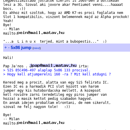
Legpesszimistabb joslatok szerint is 2005-ben a boltokban

lesz a 3G. Szoval aki jovore akar Pentiumot venni....haaaat

bocs.   :))

Es ahhoz mit szoltok, hogy az AMD K7-es proci foglalata nem

Slot 1 kompatibilis, viszont belemennek majd az Alpha prockok!!
Yeah!

Bye!

-- Milan

mailto:
+
-
5x86 jump
(
mind
)
Hali!

Pap Ja'nos . 
> SIS 85C496-497 alaplap 5x86 133 procival.
> Hogy kell atjumperelni 160 -ra ? Mit kell atdugni ?
Keresd meg a procit, alatta van egy SiS feliratu IC.

Ezen IC es a harmadik PCI slot kozott van harom

jumper egy kis hutobordacska mellett. A kozepsot

kell rovidre zarni (eredetileg egy piros jumper van

hozza) a masik kettot pedig szabadon hagyod.

En annak idejen probaltam elrontani, de nem sikerult,

szoval ne felj nagyon tole!   :))

Bye!

-- Milan

mailto: