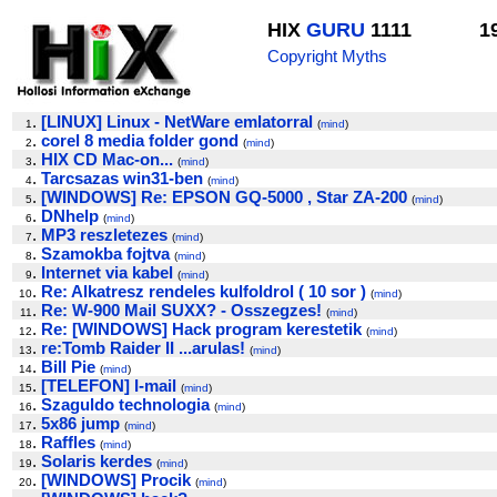
HIX
GURU
1111
1
Copyright Myths
.
[LINUX] Linux - NetWare emlatorral
1
(
mind
)
.
corel 8 media folder gond
2
(
mind
)
.
HIX CD Mac-on...
3
(
mind
)
.
Tarcsazas win31-ben
4
(
mind
)
.
[WINDOWS] Re: EPSON GQ-5000 , Star ZA-200
5
(
mind
)
.
DNhelp
6
(
mind
)
.
MP3 reszletezes
7
(
mind
)
.
Szamokba fojtva
8
(
mind
)
.
Internet via kabel
9
(
mind
)
.
Re: Alkatresz rendeles kulfoldrol ( 10 sor )
10
(
mind
)
.
Re: W-900 Mail SUXX? - Osszegzes!
11
(
mind
)
.
Re: [WINDOWS] Hack program kerestetik
12
(
mind
)
.
re:Tomb Raider II ...arulas!
13
(
mind
)
.
Bill Pie
14
(
mind
)
.
[TELEFON] I-mail
15
(
mind
)
.
Szaguldo technologia
16
(
mind
)
.
5x86 jump
17
(
mind
)
.
Raffles
18
(
mind
)
.
Solaris kerdes
19
(
mind
)
.
[WINDOWS] Procik
20
(
mind
)