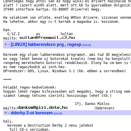
Lehetseges hogy attol van ez hogy win31-es drivert hasznalok ho
alatt ? (azert win95 alatt, mert ott kb 5x gyorsabban dolgozik)
IF940 interface kartya, CG-8000T driverrel megy.

Ha valakinek van otlete, esetleg W95os drivere, szivesen vennem
Ha lehetne, akkor egy cc-t kernek a maganba is, koszonom.

bye,

  G.SZ.Z        as          Sultan

mailto: 
+
-
[LINUX] lakberendezo prg., regexp
(
mind
)
Keresek egy olyan lakberendezo programot, ami tud 3D megjelenit
es vagy lehet benne uj butorokat krealni (nem baj ha bonyolult)
rengeteg meretezheto butorral rendelkezik. Elony ha cm-ben is t
es nem ragaszkodik az inch-hez.

OPrendszer: DOS, Linux, Windows 3.1 (kb. ebben a sorrendben)

====

Feladat regex-kedveloknek:

hogyan lehet regex kifejezesben azt megadni, hogy a string nem 
szamot (amugy tetszes szerinti hosszusagu lehet stb.)

                                   Ifj. Danko Miklos

mailto:
+
-
dderby 2-ot keresem
(
mind
)
hali,

  keresem a Destruction Derby 2 nevu jatekot

   full CD-s verzioban, 
