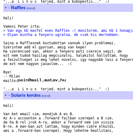
+
-
Raffles
(
mind
)
Hali!

> Van egy kb masfel eves Raffles :( monitorom, ami kb 1 honapj
> Olyan mintha a fenyero ugralna, de csak kis mertekben.
Sajna a Rafflesnek koztudottan vannak ilyen problemai.

Szerintem add el gyorsan, amig van kepe!

Ha szerencsed van, akkor a fenyero poti csereje segit, de

ezt nem tudod hazilag megcsinalni. Valakitol hallottam, hogy 

a feszultseget is meg lehet novelni, igy nagyobb lesz a fenyero
de ezt nem nagyon javaslom...  :(

Bye!

-- Milan

mailto:
+
-
Solaris kerdes
(
mind
)
Hali!

Van ket email cim, mondjuk A es B.

Az A-s accounton a .forward fajlban szerepel a B cim,

de ha B-rol irok A-ra, akkor a forward nem jon vissza 

B-re. A man-ban azt lattam, hogy minden cimre elkuldi,

ami a .forward-ban szerepel. Hogy lehetne beallitani,
