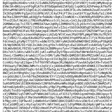
BgD1qpObLK64DsrzX4jSJIuN8kZGPpVgGDorKQVIyCOtV8EYjto40jWMyNsqcgu
EVWcSK+BKGzvyxVFGgR1A7Vc8TOdQqmXebI5AYpQjlxpOKSLH2hPemqcA79afbf
QYktwMYNCGRYVJZqHl4i2CsOAO9AySszaick86JF3L+HvJmRmUkZou0lnceSPX7
IkI65qtbRMrFgIpn3lUj0FNjVUlJC4yCP4jFT3kczxatbY7CqyCRo8yTa1j304G
8aTKe1Z8HtPtN8La83QgferhdAGN/c8qKsI3sWN3Er+JCWV9O6yR5OQPUcxRVrw
TFvvZCOuf/WikhjiTREoVRuNPWssstcVjJeioL+1nCLbyiQEZGk/KPXtUo33zQU
2GM0WGx1qLTs1T871zMMEEA7UwnJqKRyiZHM8hU7GjZLyO3vYnlUqJU8MyIhOWB
pPi40uPqKD4fKkQZjl5G54OcegoXiVwlvIZoi+tGGtGkOGB5gDlW2N4zs6IeNlu
8eme1ENQFhOJFaV/K0jbAmjmp4lVNxM7t9ao9ZVzvVzxdiEf2NZ5SWffanjCp4J
QeuKhyMYqa2cxzowxkHqKqepviiAZuQ/WlVCxwoJPpUYBPLpWg4f8NcXu7RZ4lh
3xjlVBX2/CLuQazEAv8A2FGrwq6s5onCBy50hE3YnpRPDLW1sllfjk7R3GcQxK5
FdcVnm2LgYyMplT71O7tc+ddW/EY5LSNYryN42kXKhd9WOYBHI1RXKyuPtBgKQk
19/Wp5ON38/DIrSQCZoJA8c2nLgYOx7+9Xk5gt+Ew218XkuHTzxkAhSdyTywfSq
t6LWdv8ASXLY9I5O/sa0t5bG1k2B8Mnynsfyn+lYSWAxBdRSSFyQrI+c46HqCPW
DXs7sh7i3AVs/wDkTo1RljuKl+aRhuCDy5f0p+s4329afdWrWzbktG2yueh7GoC
35exLrIbmMUxj4raAdz17CovJrDM/lyNvTNdDcQHMZdVlBOxPMZ2o0Kl4iLLwkU
k9iCOtV91DZAwiymNwZHyZGckgcsVJxC8gZQCis65GBvVRAcDI2Oa0l5pn4u45f
CcnHUirhqruE23gw+Ifnff6VYNTxRapeJRiXWpbGxrPzwvbk5yQetX9+fvGoGTE
F9VUaatyT9KZNNoJWM+Ycz2qSVjCxjAOO4oEMBkYye9EnQHt4hNKEJITmx9K03E
a0gjGkaG8zDGOfSqOcrbt4EJ5fOe5qLAzT2qw95mfnt39ffua6Mqdj/CmY7frS5
8W2jeS3nYBhghDvj1qc35nuB48hZTuCx+Uk8vbP86DVvNgnGabIrIcfiHWgNJNZ
sscpGUiBd/Ltnrkb79aZHGOASW/EYrlZzGQJvDOQyN6dNt6K4fEnEFtpAwb7Ru0
sr7hVnHYyq0jgyL4aCSQAOeYAHvRPRxeZiuIA6ESQyrkHowNZ/iiNZsgjjklVzp
SuHS0PDZmVjEC8DK4bUmdxt2NF8dYw8HunWRo30gKynBDEjGDU54wYZWeMZxPil
hAYnmD2p6nKhju2OZ50JxQvdhLyYBplPgzMNgxHysfUipLSfxEKHAKjb1FKya4v
xDy8jTosEGrng0AEDuyghjtms/0UZw8ubOPxNmAos8qaBvSsar8Qz/FGw7exoVG
cXjSMNRA7iq57dM7uxPrWmHib6TiUSiLxF3I51TyYD6h1qzmOYmQs2B0Jqoycfp
5JqT61CD2qUbjFJRelKehHMU0nt0pc7dqAcMHAzjHI9qmiAuXW3kcI7sAHb5Qcb
kfNgjcHtjlQF9w+6ljvbW6nhSxtIW06lQ6HJIGD67c6vviEW/E+CzXFvLHJ9lYy
91xCaS0MILmCcrKytvplHzYPr/WhY7mVLaa3jldYpPM6KcBiO4p6/gWFte/s6aG
/MpG9aX4llN5bQvFvYEB2cHmxHlPsP51hy5I55GK1Hwxcm84XJw1lEkluwMatyd
Lq7RcJaOTib29zExhvIFjdX6nGVI+nKqu8tn4RxNoXOoJurfnQ8jRVyHh4nqijd