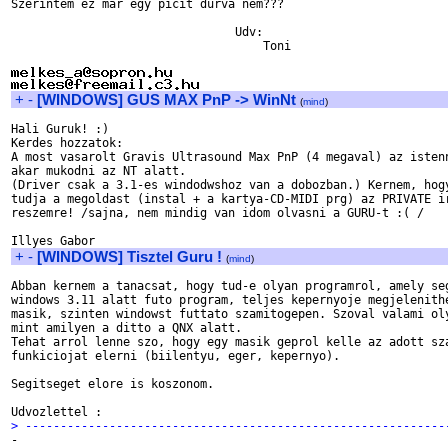
Szerintem ez mar egy picit durva nem???

                                Udv:

                                    Toni

+
-
[WINDOWS] GUS MAX PnP -> WinNt
(
mind
)
Hali Guruk! :)

Kerdes hozzatok:

A most vasarolt Gravis Ultrasound Max PnP (4 megaval) az istenn
akar mukodni az NT alatt.

(Driver csak a 3.1-es windodwshoz van a dobozban.) Kernem, hogy
tudja a megoldast (instal + a kartya-CD-MIDI prg) az PRIVATE ir
reszemre! /sajna, nem mindig van idom olvasni a GURU-t :( /

+
-
[WINDOWS] Tisztel Guru !
(
mind
)
Abban kernem a tanacsat, hogy tud-e olyan programrol, amely seg
windows 3.11 alatt futo program, teljes kepernyoje megjelenithe
masik, szinten windowst futtato szamitogepen. Szoval valami oly
mint amilyen a ditto a QNX alatt.

Tehat arrol lenne szo, hogy egy masik geprol kelle az adott sza
funkiciojat elerni (biilentyu, eger, kepernyo).

Segitseget elore is koszonom.

> ------------------------------------------------------------

-
