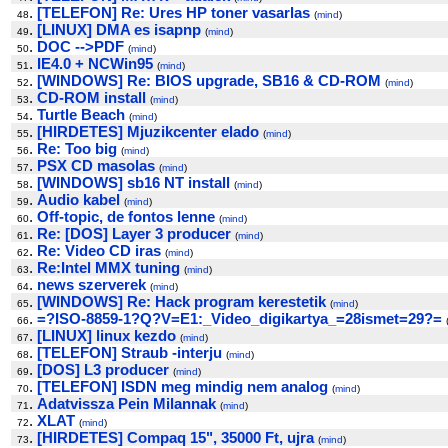
.
[TELEFON] Re: Ures HP toner vasarlas
48
(
mind
)
.
[LINUX] DMA es isapnp
49
(
mind
)
.
DOC -->PDF
50
(
mind
)
.
IE4.0 + NCWin95
51
(
mind
)
.
[WINDOWS] Re: BIOS upgrade, SB16 & CD-ROM
52
(
mind
)
.
CD-ROM install
53
(
mind
)
.
Turtle Beach
54
(
mind
)
.
[HIRDETES] Mjuzikcenter elado
55
(
mind
)
.
Re: Too big
56
(
mind
)
.
PSX CD masolas
57
(
mind
)
.
[WINDOWS] sb16 NT install
58
(
mind
)
.
Audio kabel
59
(
mind
)
.
Off-topic, de fontos lenne
60
(
mind
)
.
Re: [DOS] Layer 3 producer
61
(
mind
)
.
Re: Video CD iras
62
(
mind
)
.
Re:Intel MMX tuning
63
(
mind
)
.
news szerverek
64
(
mind
)
.
[WINDOWS] Re: Hack program kerestetik
65
(
mind
)
.
=?ISO-8859-1?Q?V=E1:_Video_digikartya_=28ismet=29?=
66
.
[LINUX] linux kezdo
67
(
mind
)
.
[TELEFON] Straub -interju
68
(
mind
)
.
[DOS] L3 producer
69
(
mind
)
.
[TELEFON] ISDN meg mindig nem analog
70
(
mind
)
.
Adatvissza Pein Milannak
71
(
mind
)
.
XLAT
72
(
mind
)
.
[HIRDETES] Compaq 15", 35000 Ft, ujra
73
(
mind
)