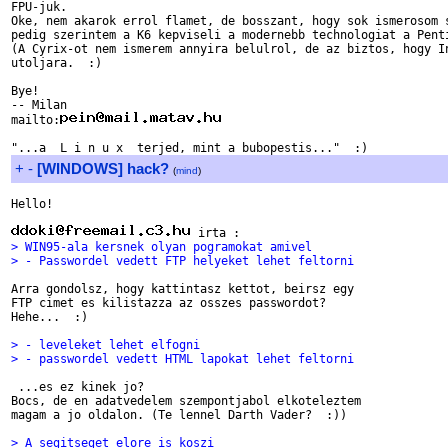
FPU-juk.

Oke, nem akarok errol flamet, de bosszant, hogy sok ismerosom s
pedig szerintem a K6 kepviseli a modernebb technologiat a Penti
(A Cyrix-ot nem ismerem annyira belulrol, de az biztos, hogy In
utoljara.  :)

Bye!

-- Milan

mailto:
+
-
[WINDOWS] hack?
(
mind
)
Hello!

> WIN95-ala kersnek olyan pogramokat amivel
> - Passwordel vedett FTP helyeket lehet feltorni
Arra gondolsz, hogy kattintasz kettot, beirsz egy 

FTP cimet es kilistazza az osszes passwordot?

Hehe...  :)

> - leveleket lehet elfogni
> - passwordel vedett HTML lapokat lehet feltorni
 ...es ez kinek jo?

Bocs, de en adatvedelem szempontjabol elkoteleztem 

magam a jo oldalon. (Te lennel Darth Vader?  :))

> A segitseget elore is koszi