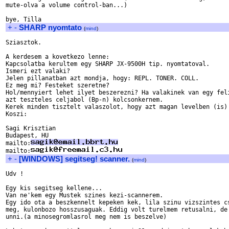
mute-olva a volume control-ban...)

+
-
SHARP nyomtato
(
mind
)
Sziasztok.

A kerdesem a kovetkezo lenne:

Kapcsolatba kerultem egy SHARP JX-9500H tip. nyomtatoval.

Ismeri ezt valaki?

Jelen pillanatban azt mondja, hogy: REPL. TONER. COLL.

Ez meg mi? Festeket szeretne?

Hol/mennyiert lehet ilyet beszerezni? Ha valakinek van egy feli
azt teszteles celjabol (Bp-n) kolcsonkernem.

Kerek minden tisztelt valaszolot, hogy azt magan levelben (is) 
Koszi:

Sagi Krisztian

Budapest, HU

mailto:
mailto:
+
-
[WINDOWS] segitseg! scanner.
(
mind
)
Udv !

Egy kis segitseg kellene...

Van ne'kem egy Mustek szines kezi-scannerem.

Egy ido ota a beszkennelt kepeken kek, lila szinu vizszintes cs
meg, kulonbozo hosszusaguak. Eddig volt turelmem retusalni, de 
unni.(a minosegromlasrol meg nem is beszelve)
