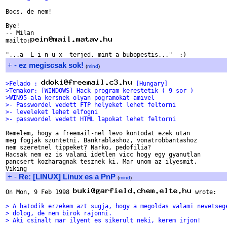
Bocs, de nem!

Bye!

-- Milan

mailto:
+
-
ez megiscsak sok!
(
mind
)
>Felado : 
 [Hungary]
>Temakor: [WINDOWS] Hack program kerestetik ( 9 sor )
>WIN95-ala kersnek olyan pogramokat amivel
>- Passwordel vedett FTP helyeket lehet feltorni
>- leveleket lehet elfogni
>- passwordel vedett HTML lapokat lehet feltorni
Remelem, hogy a freemail-nel levo kontodat ezek utan 

meg fogjak szuntetni. Bankrablashoz, vonatrobbantashoz

nem szeretnel tippeket? Narko, pedofilia?

Hacsak nem ez is valami idetlen vicc hogy egy gyanutlan

pancsert kozharagnak tesznek ki. Mar unom az ilyesmit.

+
-
Re: [LINUX] Linux es a PnP
(
mind
)
On Mon, 9 Feb 1998 
 wrote:

> A hatodik erzekem azt sugja, hogy a megoldas valami nevetseg
> dolog, de nem birok rajonni.
> Aki csinalt mar ilyent es sikerult neki, kerem irjon!