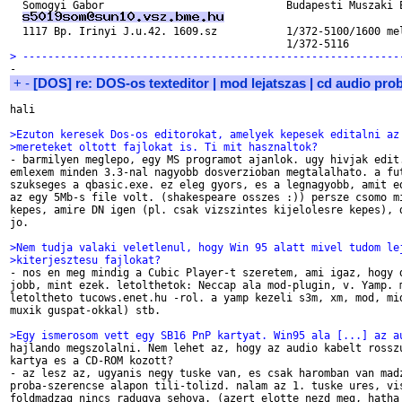
  Somogyi Gabor                             Budapesti Muszaki E
  1117 Bp. Irinyi J.u.42. 1609.sz           1/372-5100/1600 mel
> ------------------------------------------------------------
+
-
[DOS] re: DOS-os texteditor | mod lejatszas | cd audio pro
hali

>Ezuton keresek Dos-os editorokat, amelyek kepesek editalni az
>mereteket oltott fajlokat is. Ti mit hasznaltok?

- barmilyen meglepo, egy MS programot ajanlok. ugy hivjak edit.
emlexem minden 3.3-nal nagyobb dosverzioban megtalalhato. a fut
szukseges a qbasic.exe. ez eleg gyors, es a legnagyobb, amit ed
az egy 5Mb-s file volt. (shakespeare osszes :)) persze csomo mi
kepes, amire DN igen (pl. csak vizszintes kijelolesre kepes), d
jo.

>Nem tudja valaki veletlenul, hogy Win 95 alatt mivel tudom le
>kiterjesztesu fajlokat?

- nos en meg mindig a Cubic Player-t szeretem, ami igaz, hogy d
jobb, mint ezek. letolthetok: Neccap ala mod-plugin, v. Yamp. m
letoltheto tucows.enet.hu -rol. a yamp kezeli s3m, xm, mod, mid
muxik guspat-okkal) stb.

>Egy ismerosom vett egy SB16 PnP kartyat. Win95 ala [...] az a

hajlando megszolalni. Nem lehet az, hogy az audio kabelt rosszu
kartya es a CD-ROM kozott?

- az lesz az, ugyanis negy tuske van, es csak haromban van madz
proba-szerencse alapon tili-tolizd. nalam az 1. tuske ures, vis
foldmadzag nincs radugva sehova. (azert elotte nezd meg, hatha 