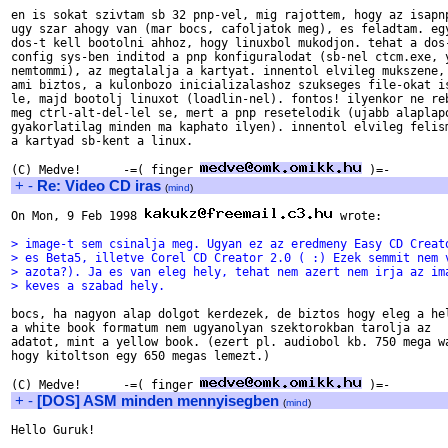
en is sokat szivtam sb 32 pnp-vel, mig rajottem, hogy az isapnp
ugy szar ahogy van (mar bocs, cafoljatok meg), es feladtam. egy
dos-t kell bootolni ahhoz, hogy linuxbol mukodjon. tehat a dos-
config sys-ben inditod a pnp konfiguralodat (sb-nel ctcm.exe, y
nemtommi), az megtalalja a kartyat. innentol elvileg mukszene, 
ami biztos, a kulonbozo inicializalashoz szukseges file-okat is
le, majd bootolj linuxot (loadlin-nel). fontos! ilyenkor ne reb
meg ctrl-alt-del-lel se, mert a pnp resetelodik (ujabb alaplapo
gyakorlatilag minden ma kaphato ilyen). innentol elvileg felism
a kartyad sb-kent a linux.

(C) Medve!      -=( finger 
+
-
Re: Video CD iras
(
mind
)
On Mon, 9 Feb 1998 
 wrote:

> image-t sem csinalja meg. Ugyan ez az eredmeny Easy CD Creat
> es Beta5, illetve Corel CD Creator 2.0 ( :) Ezek semmit nem 
> azota?). Ja es van eleg hely, tehat nem azert nem irja az im
> keves a szabad hely.
bocs, ha nagyon alap dolgot kerdezek, de biztos hogy eleg a hel
a white book formatum nem ugyanolyan szektorokban tarolja az

adatot, mint a yellow book. (ezert pl. audiobol kb. 750 mega wa
hogy kitoltson egy 650 megas lemezt.)

(C) Medve!      -=( finger 
+
-
[DOS] ASM minden mennyisegben
(
mind
)
Hello Guruk!
