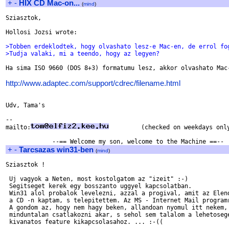
+
-
HIX CD Mac-on...
(
mind
)
Sziasztok,

Hollosi Jozsi wrote:

>Tobben erdeklodtek, hogy olvashato lesz-e Mac-en, de errol fo
>Tudja valaki, mi a teendo, hogy az legyen?
Ha sima ISO 9660 (DOS 8+3) formatumu lesz, akkor olvashato Mac-
http://www.adaptec.com/support/cdrec/filename.html
Udv, Tama's 

-- 

mailto:
         (checked on weekdays only
+
-
Tarcsazas win31-ben
(
mind
)
Sziasztok !

 Uj vagyok a Neten, most kostolgatom az "izeit" :-)

 Segitseget kerek egy bosszanto uggyel kapcsolatban.

 Win31 alol probalok levelezni, azzal a progival, amit az Elend
 a CD -n kaptam, s telepitettem. Az MS - Internet Mail programr
 A gondom az, hogy nem hagy beken, allandoan nyomul itt nekem, 
 minduntalan csatlakozni akar, s sehol sem talalom a lehetosege
 kivanatos feature kikapcsolasahoz. ... :-((
