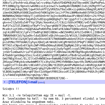
X86sfiiFbvh9rxGLdVwp/wCrcv4Haifw8vUfD4DPKBjKdT0o+e6HCl8wPhdPeo/
PFt30N6g7g/0pnxX/wAVB6isLOje1nw27+1weNg4blRbNQNlIsdijHZRgYFFlwy
P1SX7aWck4qoZ88/1qw4tkhsHfFZySR9ZUuT9a1x8K+iLq4AUou56mgSRjAFK2S
iUenO42NORuh500EZwa5hnGf40KSg5Hr1oiJrP7HcLNHMbokeA6t5FHXIoIMQd+
N6RWHKmZ96QnY46UyTljo05OnOrHr3qInc0oORkdaa3P+9BnDlRXDrs2V/FPqIX
AaDBzjO1cTnOetImg4hdi5vBIqsgdAQOgbqfr/WrjgypfcClsj8o1R+gzuuPask
gk+n+CtZwSVEu54FfYqrIPpk/XeonKvLxT/C8z2/GGhcHTMDE/o45fyNH/FM6Mq
4uP2fx2ZlOlZGW4Qjof8yPrTru7gurgK8bTF20qrHQm/Lluf4ipynRF5bXCPYIU
Mca9stigY2HhxrhQqDSAowPoKKhPmLnnWTaY8JeWaT5QKNxv6VnL7hpgfxY1Mi9
zqC4iURFh81VjlpFxlY5wBFqC86DlXBDAc+dW15H4MzLkFGJIx09KrLjIOBnFdE
7NRA09d6Y2djYg1wOk+lduO2BXHlvQbjhhsaaxIO/WlG3LlSkBhQREO2BSncZxy
ggNKTk55elIw3yKTpSCeBvOVxnUCB71YWd6bW8huAdonUlR1Xr+hqqB3B7UUSGC
ps1dtMezTRfGUAK21yhyoJQkdjuKrWnU8JsHCgMr6HIG5IP9qPllN98IlXwZYPK
NT7XGlsCNpvEx6Y3pXs2WPrRRbuD0AoyEd6HEZQgMpWiI8tyrmb3xNq/Shbu6SK
U3NZnjV2JZRBGfKm7epq8ZtFupsDcyya13ydyfqaHlcvzp5JPM10UeuRcn1rpnG
jnSDrSimDweh2riaTYCpEEbDzvikEerflXBhnmal8LMDTBgFBxg8zURUUw4nc1x
A7Oab0rgeVdmgvS5oiJsxEdjyHWhhTgSORIpWbVLofBxBra2uoEAKzgD29aDjd4
GmU7NEg3touC/ELJIltxEh4WOBIea+9aWaNbZtQOY25HtXm5wRjvWu4NxIXfAJY
ZHSoywlPHKyk4zxHw4mWM5Y7Cs3hySSGJPM1YhRKNbnJqeztRc3kMGSokkVNWM4
luqbVjnT7ckksBV/c8EskR7iZzGjBN/tEZEQYyAnOPvMeHnSuCc46VR2gLKAFJP
rq6mI6uxXV1Iy4OMZ2peQrq6g3YyN+VNYYx2rq6mVIBnlXE4rq6gFBzTvSurqBH
VLBO0LkqdmGlvWurqKF3bxtIuV0getFRRSI6ssxRlIIKjBB966urPdGhJhj8MJJ
Z/uf4mkEVqOUbN7murqm2np//9k=

+
-
[TELEFON] I-mail
(
mind
)
Sziv@cs !!

Win 3.1 -re telepitettem egy IE + mail -t.

A  levelezoben ha kell - ha nem kb. 3 percenkent elindul a leve
Azaz elindulna ha engednem neki.
