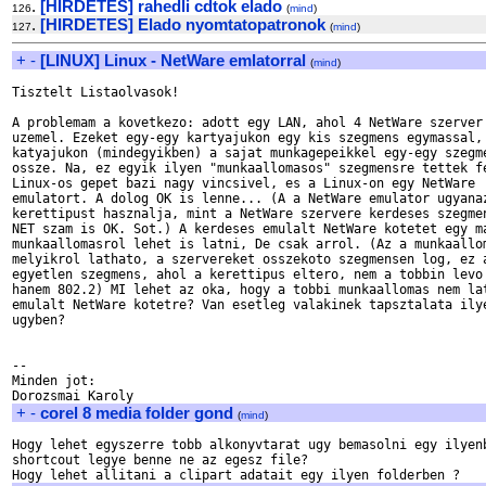
.
[HIRDETES] rahedli cdtok elado
126
(
mind
)
.
[HIRDETES] Elado nyomtatopatronok
127
(
mind
)
+
-
[LINUX] Linux - NetWare emlatorral
(
mind
)
Tisztelt Listaolvasok!

A problemam a kovetkezo: adott egy LAN, ahol 4 NetWare szerver 
uzemel. Ezeket egy-egy kartyajukon egy kis szegmens egymassal, 
katyajukon (mindegyikben) a sajat munkagepeikkel egy-egy szegme
ossze. Na, ez egyik ilyen "munkaallomasos" szegmensre tettek fe
Linux-os gepet bazi nagy vincsivel, es a Linux-on egy NetWare

emulatort. A dolog OK is lenne... (A a NetWare emulator ugyanaz
kerettipust hasznalja, mint a NetWare szervere kerdeses szegmen
NET szam is OK. Sot.) A kerdeses emulalt NetWare kotetet egy ma
munkaallomasrol lehet is latni, De csak arrol. (Az a munkaallom
melyikrol lathato, a szervereket osszekoto szegmensen log, ez a
egyetlen szegmens, ahol a kerettipus eltero, nem a tobbin levo 
hanem 802.2) MI lehet az oka, hogy a tobbi munkaallomas nem lat
emulalt NetWare kotetre? Van esetleg valakinek tapsztalata ilye
ugyben?

--

Minden jot:

+
-
corel 8 media folder gond
(
mind
)
Hogy lehet egyszerre tobb alkonyvtarat ugy bemasolni egy ilyenb
shortcout legye benne ne az egesz file?
