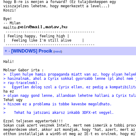
hogy B-re is menjen a forward? (Ez tulajdonkeppen egy

visszajelzes lehetne, hogy megerkezett a level...)

Koszi!

Bye!

-- Milan

mailto:
 ------------------------------------------

| Feeling happy, feeling high |

|   Feeling like I'm still alive     |

+
-
[WINDOWS] Procik
(
mind
)
Hali!

>  Ilyen hulye hamis propaganda miatt van az, hogy olyan helye
> hasznalnak, ahol a Cyrix sokkal gyorsabb lenne (pl ahol nem 
> ray-tracelnek).
>   Egyetlen dolog szol a Cyrix ellen, ez pedig a kompatibilit
> olyan nagy gond lenne, allandoan lehetne hallani a Cyrix tul
> hiszem ez a problema is tobbe kevesbe megoldhato.
>
>    Tehat ha jatszani akarsz inkabb 3DFX-et vegyel.
Ezzel teljesen egyetertek!!!

Sokan csak azert vesznek Intelt, mert nem ismerik a tobbi proce
megkerdezem oket, akkor azt mondjak, hogy "hat, azert, mert az 
otthon installaljak a win95-ot meg az IE-t es orulnek, hogy mil