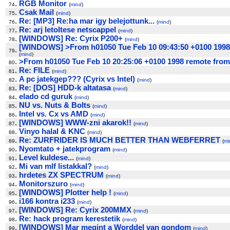
.
RGB Monitor
74
(
mind
)
.
Csak Mail
75
(
mind
)
.
Re: [MP3] Re:ha mar igy belejottunk...
76
(
mind
)
.
Re: arj letoltese netscappel
77
(
mind
)
.
[WINDOWS] Re: Cyrix P200+
78
(
mind
)
[WINDOWS] >From h01050 Tue Feb 10 09:43:50 +0100 1998
.
79
(
mind
)
.
>From h01050 Tue Feb 10 20:25:06 +0100 1998 remote from
80
.
Re: FILE
81
(
mind
)
.
A pc jatekgep??? (Cyrix vs Intel)
82
(
mind
)
.
Re: [DOS] HDD-k altatasa
83
(
mind
)
.
elado cd guruk
84
(
mind
)
.
NU vs. Nuts & Bolts
85
(
mind
)
.
Intel vs. Cx vs AMD
86
(
mind
)
.
[WINDOWS] WWW-zni akarok!!
87
(
mind
)
.
Vinyo halal & KNC
88
(
mind
)
.
Re: ZURFRIDER IS MUCH BETTER THAN WEBFERRET
89
(
mi
.
Nyomtato + jatekprogram
90
(
mind
)
.
Level kuldese...
91
(
mind
)
.
Mi van mlf listakkal?
92
(
mind
)
.
hrdetes ZX SPECTRUM
93
(
mind
)
.
Monitorszuro
94
(
mind
)
.
[WINDOWS] Plotter help !
95
(
mind
)
.
i166 kontra i233
96
(
mind
)
.
[WINDOWS] Re: Cyrix 200MMX
97
(
mind
)
.
Re: hack program kerestetik
98
(
mind
)
.
[WINDOWS] Mar megint a Worddel van gondom
99
(
mind
)