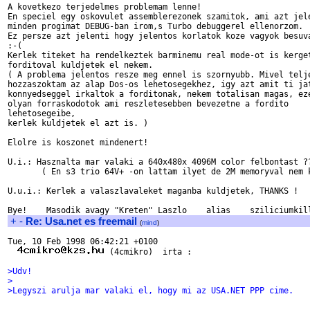
A kovetkezo terjedelmes problemam lenne!

En speciel egy oskovulet assemblerezonek szamitok, ami azt jele
minden progimat DEBUG-ban irom,s Turbo debuggerel ellenorzom.

Ez persze azt jelenti hogy jelentos korlatok koze vagyok besuva
:-(

Kerlek titeket ha rendelkeztek barminemu real mode-ot is kerget
forditoval kuldjetek el nekem.

( A problema jelentos resze meg ennel is szornyubb. Mivel telje
hozzaszoktam az alap Dos-os lehetosegekhez, igy azt amit ti jat
konnyedseggel irkaltok a forditonak, nekem totalisan magas, eze
olyan forraskodotok ami reszletesebben bevezetne a fordito

lehetosegeibe,

kerlek kuldjetek el azt is. )

Elolre is koszonet mindenert!

U.i.: Hasznalta mar valaki a 640x480x 4096M color felbontast ??
       ( En s3 trio 64V+ -on lattam ilyet de 2M memoryval nem k
U.u.i.: Kerlek a valaszlavaleket maganba kuldjetek, THANKS !

+
-
Re: Usa.net es freemail
(
mind
)
Tue, 10 Feb 1998 06:42:21 +0100  

 (4cmikro)  irta :

>Udv!
>
>Legyszi arulja mar valaki el, hogy mi az USA.NET PPP cime.