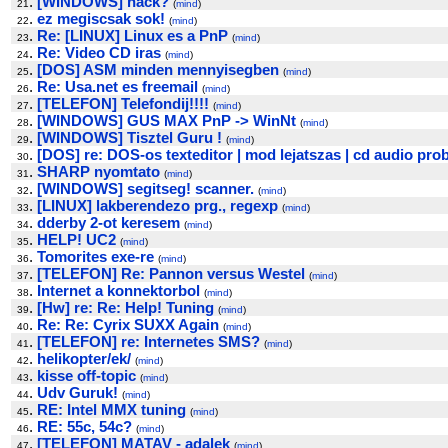
.
[WINDOWS] hack?
21
(
mind
)
.
ez megiscsak sok!
22
(
mind
)
.
Re: [LINUX] Linux es a PnP
23
(
mind
)
.
Re: Video CD iras
24
(
mind
)
.
[DOS] ASM minden mennyisegben
25
(
mind
)
.
Re: Usa.net es freemail
26
(
mind
)
.
[TELEFON] Telefondij!!!!
27
(
mind
)
.
[WINDOWS] GUS MAX PnP -> WinNt
28
(
mind
)
.
[WINDOWS] Tisztel Guru !
29
(
mind
)
.
[DOS] re: DOS-os texteditor | mod lejatszas | cd audio pro
30
.
SHARP nyomtato
31
(
mind
)
.
[WINDOWS] segitseg! scanner.
32
(
mind
)
.
[LINUX] lakberendezo prg., regexp
33
(
mind
)
.
dderby 2-ot keresem
34
(
mind
)
.
HELP! UC2
35
(
mind
)
.
Tomorites exe-re
36
(
mind
)
.
[TELEFON] Re: Pannon versus Westel
37
(
mind
)
.
Internet a konnektorbol
38
(
mind
)
.
[Hw] re: Re: Help! Tuning
39
(
mind
)
.
Re: Re: Cyrix SUXX Again
40
(
mind
)
.
[TELEFON] re: Internetes SMS?
41
(
mind
)
.
helikopter/ek/
42
(
mind
)
.
kisse off-topic
43
(
mind
)
.
Udv Guruk!
44
(
mind
)
.
RE: Intel MMX tuning
45
(
mind
)
.
RE: 55c, 54c?
46
(
mind
)
.
[TELEFON] MATAV - adalek
47
(
mind
)