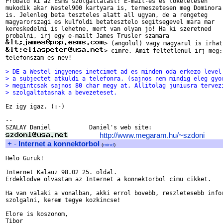
Probald ki az Esms szolgaltatast! E-mail-es es tokeletesen

mukodik akar Westel900 kartyara is, termeszetesen meg Dominora

is. Jelenleg beta teszteles alatt all ugyan, de a rengeteg

magyarorszagi es kulfoldi betatesztelo segitsegevel mara mar

kereskedelmi is lehetne, mert van olyan jo! Ha ki szeretned

> cimre. Amit feltetlenul irj meg:
telefonszam es nev!

> DE a Westel ingyenes inetcimet ad es minden oda erkezo level
> a subjectet atkuldi a telefonra. (sajnos nem mindig eleg gyo
> megintcsak sajnos 80 char megy at. Allitolag juniusra tervez
> szolgaltatasnak a bevezeteset.
Ez igy igaz. (:-)

-- 

http://www.megaram.hu/~szdoni
+
-
Internet a konnektorbol
(
mind
)
Helo Guruk!

Internet Kalauz 98.02 25. oldal.

Erdeklodve olvastam az Internet a konnektorbol cimu cikket.

Ha van valaki a vonalban, akki errol bovebb, reszletesebb infor
szolgalni, kerem tegye kozkincse!

Elore is koszonom,
