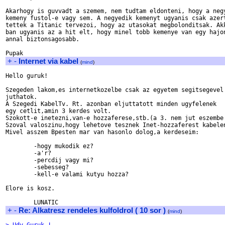
Akarhogy is guvvadt a szemem, nem tudtam eldonteni, hogy a negy
kemeny fustol-e vagy sem. A negyedik kemenyt ugyanis csak azert
tettek a Titanic tervezoi, hogy az utasokat megbolonditsak. Akk
ban ugyanis az a hit elt, hogy minel tobb kemenye van egy hajon
annal biztonsagosabb.

+
-
Internet via kabel
(
mind
)
Hello guruk!

Szegeden lakom,es internetkozelbe csak az egyetem segitsegevel

juthatok.

A Szegedi KabelTv. Rt. azonban eljuttatott minden ugyfelenek

egy cetlit,amin 3 kerdes volt.

Szokott-e inetezni,van-e hozzaferese,stb.(a 3. nem jut eszembe 
Szoval valoszinu,hogy lehetove tesznek Inet-hozzaferest kabelen
Mivel asszem Bpesten mar van hasonlo dolog,a kerdeseim:

	-hogy mukodik ez?

	-a'r?

	-percdij vagy mi?

	-sebesseg?

	-kell-e valami kutyu hozza?

Elore is kosz.

+
-
Re: Alkatresz rendeles kulfoldrol ( 10 sor )
(
mind
)