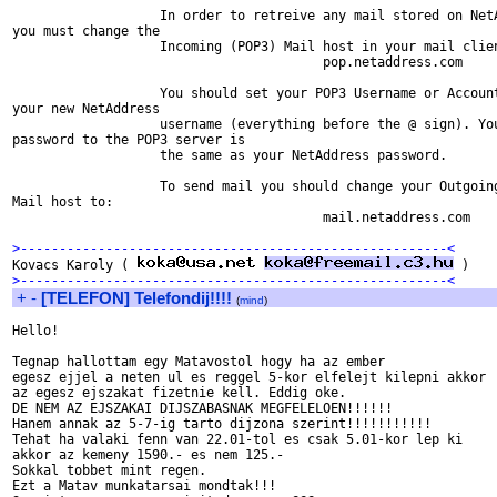
                   In order to retreive any mail stored on NetA
you must change the

                   Incoming (POP3) Mail host in your mail clien
                                        pop.netaddress.com 

                   You should set your POP3 Username or Account
your new NetAddress

                   username (everything before the @ sign). You
password to the POP3 server is

                   the same as your NetAddress password.

                   To send mail you should change your Outgoing
Mail host to: 

                                        mail.netaddress.com 

>-------------------------------------------------------<

Kovacs Karoly ( 
>-------------------------------------------------------<
+
-
[TELEFON] Telefondij!!!!
(
mind
)
Hello!

Tegnap hallottam egy Matavostol hogy ha az ember

egesz ejjel a neten ul es reggel 5-kor elfelejt kilepni akkor

az egesz ejszakat fizetnie kell. Eddig oke.

DE NEM AZ EJSZAKAI DIJSZABASNAK MEGFELELOEN!!!!!!

Hanem annak az 5-7-ig tarto dijzona szerint!!!!!!!!!!!

Tehat ha valaki fenn van 22.01-tol es csak 5.01-kor lep ki

akkor az kemeny 1590.- es nem 125.-

Sokkal tobbet mint regen.

Ezt a Matav munkatarsai mondtak!!!
