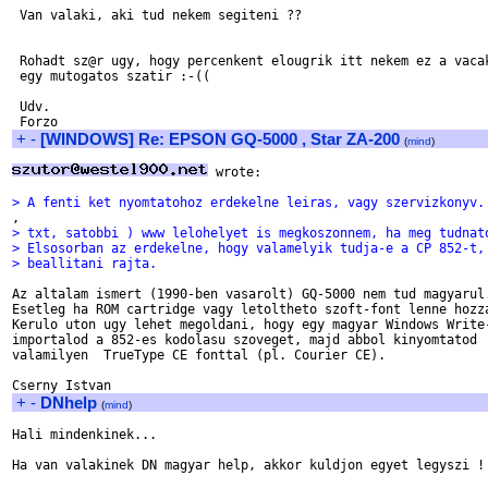
 Van valaki, aki tud nekem segiteni ??

 Rohadt sz@r ugy, hogy percenkent elougrik itt nekem ez a vacak
 egy mutogatos szatir :-((

 Udv.

+
-
[WINDOWS] Re: EPSON GQ-5000 , Star ZA-200
(
mind
)
 wrote:

> A fenti ket nyomtatohoz erdekelne leiras, vagy szervizkonyv.
> txt, satobbi ) www lelohelyet is megkoszonnem, ha meg tudnat
> Elsosorban az erdekelne, hogy valamelyik tudja-e a CP 852-t,
> beallitani rajta.
Az altalam ismert (1990-ben vasarolt) GQ-5000 nem tud magyarul.
Esetleg ha ROM cartridge vagy letoltheto szoft-font lenne hozza
Kerulo uton ugy lehet megoldani, hogy egy magyar Windows Write-
importalod a 852-es kodolasu szoveget, majd abbol kinyomtatod

valamilyen  TrueType CE fonttal (pl. Courier CE).

+
-
DNhelp
(
mind
)
Hali mindenkinek...

Ha van valakinek DN magyar help, akkor kuldjon egyet legyszi !
