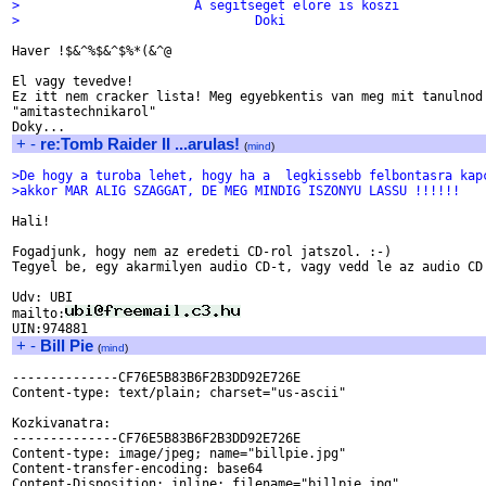
>			A segitseget elore is koszi
>				Doki
Haver !$&^%$&^$%*(&^@

El vagy tevedve!

Ez itt nem cracker lista! Meg egyebkentis van meg mit tanulnod 
"amitastechnikarol"

+
-
re:Tomb Raider II ...arulas!
(
mind
)
>De hogy a turoba lehet, hogy ha a  legkissebb felbontasra kap
>akkor MAR ALIG SZAGGAT, DE MEG MINDIG ISZONYU LASSU !!!!!!
Hali!

Fogadjunk, hogy nem az eredeti CD-rol jatszol. :-)

Tegyel be, egy akarmilyen audio CD-t, vagy vedd le az audio CD 
Udv: UBI

mailto:
+
-
Bill Pie
(
mind
)
--------------CF76E5B83B6F2B3DD92E726E

Content-type: text/plain; charset="us-ascii"

Kozkivanatra:

--------------CF76E5B83B6F2B3DD92E726E

Content-type: image/jpeg; name="billpie.jpg"

Content-transfer-encoding: base64

Content-Disposition: inline; filename="billpie.jpg"
