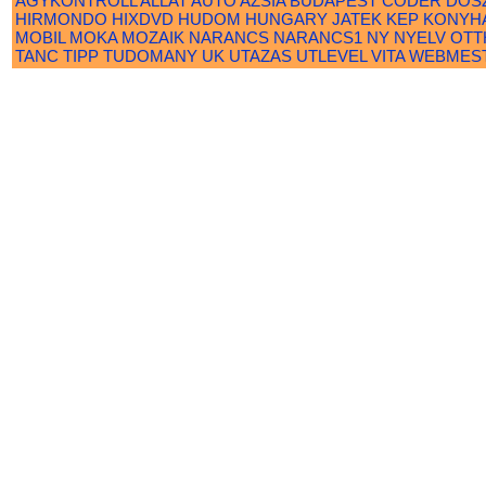
AGYKONTROLL
ALLAT
AUTO
AZSIA
BUDAPEST
CODER
DOS
HIRMONDO
HIXDVD
HUDOM
HUNGARY
JATEK
KEP
KONYH
MOBIL
MOKA
MOZAIK
NARANCS
NARANCS1
NY
NYELV
OTT
TANC
TIPP
TUDOMANY
UK
UTAZAS
UTLEVEL
VITA
WEBMES