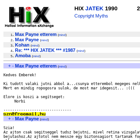
HIX
JATEK
1990
2
Copyright Myths
.
Max Payne etterem
1
(
mind
)
.
Max Payne
2
(
mind
)
.
Kohan
3
(
mind
)
.
Re: *** HIX JATEK *** #1987
4
(
mind
)
.
Amoba
5
(
mind
)
+
-
Max Payne etterem
(
mind
)
Kedves Emberek!

Ki tudott valaki jutni abbol a...csunya etterembol megeges nelk
Mert en mindig ropogosra sulok, de most mar idegesit... :(((

Elore is koszi a segítseget:

     Norbi

+
-
Max Payne
(
mind
)
Szia!

Az ajton csak segitseggel tudsz bejutni, mivel retina vizsgalat
bejutashoz.Az ajtotol nem messze egy biztonsagiort tartanak fog