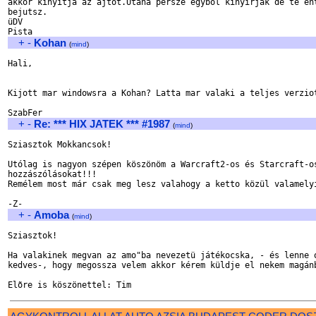
akkor kinyitja az ajtot.Utana persze egybol kinyirjak de te ent
bejutsz.

üDV

+
-
Kohan
(
mind
)
Hali,

Kijott mar windowsra a Kohan? Latta mar valaki a teljes verziot
+
-
Re: *** HIX JATEK *** #1987
(
mind
)
Sziasztok Mokkancsok!

Utólag is nagyon szépen köszönöm a Warcraft2-os és Starcraft-os
hozzászólásokat!!!

Remélem most már csak meg lesz valahogy a ketto közül valamelyi
+
-
Amoba
(
mind
)
Sziasztok!

Ha valakinek megvan az amo"ba nevezetü játékocska, - és lenne o
kedves-, hogy megossza velem akkor kérem küldje el nekem magánb