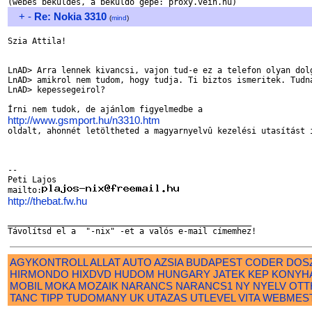
+
-
Re: Nokia 3310
(
mind
)
Szia Attila!

LnAD> Arra lennek kivancsi, vajon tud-e ez a telefon olyan dolg
LnAD> amikrol nem tudom, hogy tudja. Ti biztos ismeritek. Tudna
LnAD> kepessegeirol?

http://www.gsmport.hu/n3310.htm

oldalt, ahonnét letöltheted a magyarnyelvû kezelési utasítást i
-- 

Peti Lajos

mailto:
http://thebat.fw.hu
__________________________________________________

AGYKONTROLL
ALLAT
AUTO
AZSIA
BUDAPEST
CODER
DOS
HIRMONDO
HIXDVD
HUDOM
HUNGARY
JATEK
KEP
KONYH
MOBIL
MOKA
MOZAIK
NARANCS
NARANCS1
NY
NYELV
OTT
TANC
TIPP
TUDOMANY
UK
UTAZAS
UTLEVEL
VITA
WEBMES