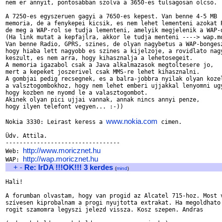
nem er annyit, pontosabban szolva a 3650-es tulsagosan olcso.

A 7250-es egyszeruen gagyi a 7650-es kepest. Van benne 4-5 MB

memoria, de a fenykepei kicsik, es nem lehet lementeni azokat P
de meg a WAP-rol se tudja lementeni, amelyik megjelenik a WAP-o
(Ha link mutat a kepfajlra, akkor le tudja menteni ----> wap.mo
Van benne Radio, GPRS, szines, de olyan nagybetus a WAP-bongesz
hogy hiaba lett nagyobb es szines a kijelzoje, a rovidlato nagy
keszult, es nem arra, hogy kihasznalja a lehetosegeit.

A memoria igazabol csak a Java alkalmazasok megtoltesere jo,

mert a kepeket joszerivel csak MMS-re lehet kihasznalni.

A gombjai pedig recsegnek, es a balra-jobbra nyilak olyan kozel
a valsztogombokhoz, hogy nem lehet emberi ujjakkal lenyomni ugy
hogy kozben ne nyomd le a valasztogombot.

Akinek olyan pici ujjai vannak, annak nincs annyi penze,

hogy ilyen telefont vegyen... :-))

www.nokia.com
Nokia 3330: Leirast keress a 
 cimen.

Üdv. Attila.

---------------------------------

http://www.moricznet.hu
Web: 
http://wap.moricznet.hu
WAP: 
+
-
Re: IrDA !!!OK!!! 3 kerdes
(
mind
)
Hali!

A forumban olvastam, hogy van progid az Alcatel 715-hoz. Most v
szívesen kiprobalnam a progi nyujtotta extrakat. Ha megoldhato 
rogit szamomra legyszi jelezd vissza. Kosz szepen. Andras
