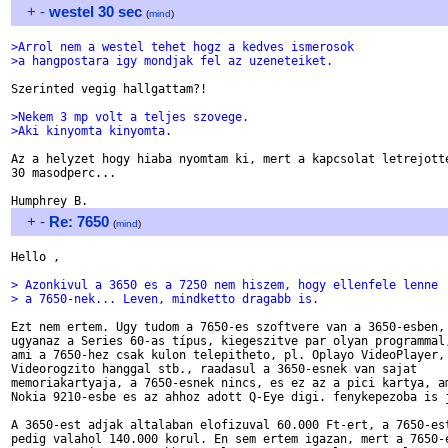
+
-
westel 30 sec
(
mind
)
>Arrol nem a westel tehet hogz a kedves ismerosok
>a hangpostara igy mondjak fel az uzeneteiket.
Szerinted vegig hallgattam?!

>Nekem 3 mp volt a teljes szovege.
>Aki kinyomta kinyomta.
Az a helyzet hogy hiaba nyomtam ki, mert a kapcsolat letrejotte
30 masodperc...

+
-
Re: 7650
(
mind
)
Hello ,

> Azonkivul a 3650 es a 7250 nem hiszem, hogy ellenfele lenne
> a 7650-nek... Leven, mindketto dragabb is.
Ezt nem ertem. Ugy tudom a 7650-es szoftvere van a 3650-esben,

ugyanaz a Series 60-as típus, kiegeszitve par olyan programmal,
ami a 7650-hez csak kulon telepitheto, pl. Oplayo VideoPlayer,

Videorogzito hanggal stb., raadasul a 3650-esnek van sajat

memoriakartyaja, a 7650-esnek nincs, es ez az a pici kartya, am
Nokia 9210-esbe es az ahhoz adott Q-Eye digi. fenykepezoba is j
A 3650-est adjak altalaban elofizuval 60.000 Ft-ert, a 7650-est
pedig valahol 140.000 korul. En sem ertem igazan, mert a 7650-e