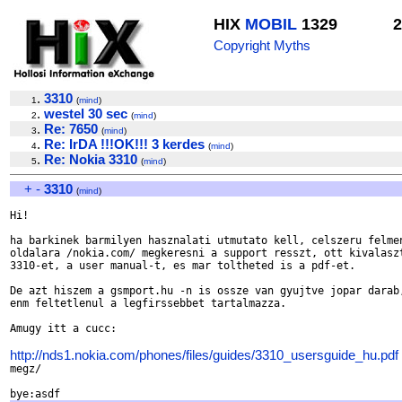
HIX
MOBIL
1329
2
Copyright Myths
.
3310
1
(
mind
)
.
westel 30 sec
2
(
mind
)
.
Re: 7650
3
(
mind
)
.
Re: IrDA !!!OK!!! 3 kerdes
4
(
mind
)
.
Re: Nokia 3310
5
(
mind
)
+
-
3310
(
mind
)
Hi!

ha barkinek barmilyen hasznalati utmutato kell, celszeru felmen
oldalara /nokia.com/ megkeresni a support resszt, ott kivalaszt
3310-et, a user manual-t, es mar toltheted is a pdf-et.

De azt hiszem a gsmport.hu -n is ossze van gyujtve jopar darab,
enm feltetlenul a legfirssebbet tartalmazza.

Amugy itt a cucc:

http://nds1.nokia.com/phones/files/guides/3310_usersguide_hu.pdf
megz/
