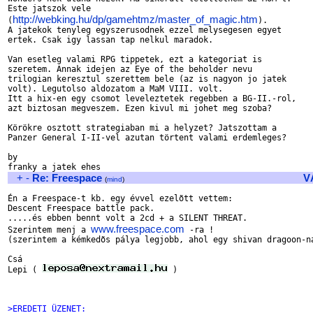
Este jatszok vele 

http://webking.hu/dp/gamehtmz/master_of_magic.htm
(
).

A jatekok tenyleg egyszerusodnek ezzel melysegesen egyet 

ertek. Csak igy lassan tap nelkul maradok.

Van esetleg valami RPG tippetek, ezt a kategoriat is 

szeretem. Annak idejen az Eye of the beholder nevu 

trilogian keresztul szerettem bele (az is nagyon jo jatek 

volt). Legutolso aldozatom a MaM VIII. volt.

Itt a hix-en egy csomot leveleztetek regebben a BG-II.-rol, 

azt biztosan megveszem. Ezen kivul mi johet meg szoba?

Körökre osztott strategiaban mi a helyzet? Jatszottam a 

Panzer General I-II-vel azutan törtent valami erdemleges?

by

+
-
Re: Freespace
V
(
mind
)
Én a Freespace-t kb. egy évvel ezelõtt vettem:

Descent Freespace battle pack.

.....és ebben bennt volt a 2cd + a SILENT THREAT.

www.freespace.com
Szerintem menj a 
 -ra !

(szerintem a kémkedõs pálya legjobb, ahol egy shivan dragoon-na
Csá

Lepi ( 
 )

>EREDETI ÜZENET: