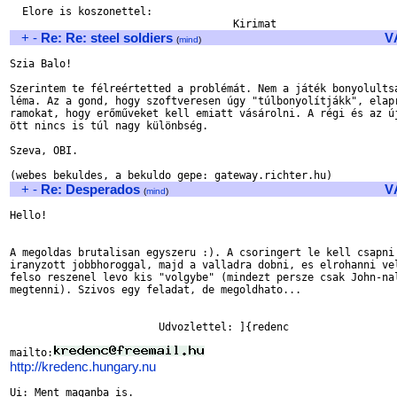
  Elore is koszonettel:

+
-
Re: Re: steel soldiers
V
(
mind
)
Szia Balo!

Szerintem te félreértetted a problémát. Nem a játék bonyolultsá
léma. Az a gond, hogy szoftveresen úgy "túlbonyolítjákk", elapr
ramokat, hogy erőműveket kell emiatt vásárolni. A régi és az új
ött nincs is túl nagy különbség.

Szeva, OBI.

+
-
Re: Desperados
V
(
mind
)
Hello!

A megoldas brutalisan egyszeru :). A csoringert le kell csapni 
iranyzott jobbhoroggal, majd a valladra dobni, es elrohanni vel
felso reszenel levo kis "volgybe" (mindezt persze csak John-nal
megtenni). Szivos egy feladat, de megoldhato...

                        Udvozlettel: ]{redenc

mailto:
http://kredenc.hungary.nu
Ui: Ment maganba is.
