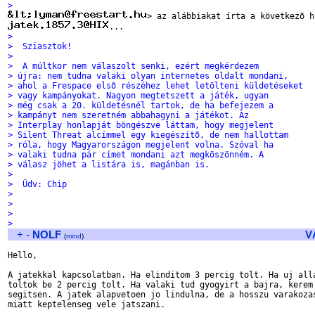
>
>
>  Sziasztok!
>
>  A múltkor nem válaszolt senki, ezért megkérdezem
> újra: nem tudna valaki olyan internetes oldalt mondani,
> ahol a Frespace elsõ részéhez lehet letölteni küldetéseket
> vagy kampányokat. Nagyon megtetszett a játék, ugyan
> még csak a 20. küldetésnél tartok, de ha befejezem a
> kampányt nem szeretném abbahagyni a játékot. Az
> Interplay honlapját böngészve láttam, hogy megjelent
> Silent Threat alcímmel egy kiegészítõ, de nem hallottam
> róla, hogy Magyarországon megjelent volna. Szóval ha
> valaki tudna pár címet mondani azt megköszönném. A
> válasz jöhet a listára is, magánban is.
>
>  Üdv: Chip
>
>
>
>
+
-
NOLF
V
(
mind
)
Hello, 

A jatekkal kapcsolatban. Ha elinditom 3 percig tolt. Ha uj alla
toltok be 2 percig tolt. Ha valaki tud gyogyirt a bajra, kerem 
segitsen. A jatek alapvetoen jo lindulna, de a hosszu varakozas
miatt keptelenseg vele jatszani.
