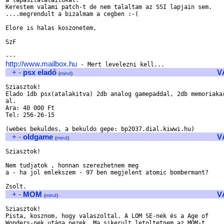
a tapasztalataitokat.

Kerestem valami patch-t de nem talaltam az SSI lapjain sem.

....megrendult a bizalmam a cegben :-(

Elore is halas koszonetem,

SzF

http://www.mailbox.hu
+
-
psx eladó
V
(
mind
)
Sziasztok!

Elado 1db psx(atalakitva) 2db analog gamepaddal, 2db memoriakar
al.

Ara: 40 000 Ft

Tel: 256-26-15

+
-
oldgame
V
(
mind
)
Sziasztok!

Nem tudjatok , honnan szerezhetnem meg

a - ha jol emlekszem - 97 ben megjelent atomic bombermant?

+
-
MOM
V
(
mind
)
Sziasztok!

Pista, kosznom, hogy valaszoltal. A LOM SE-nek és a Age of 

Wonders-nek utána nezek. Ma sikerult letoltetnem az MOM-t. 
