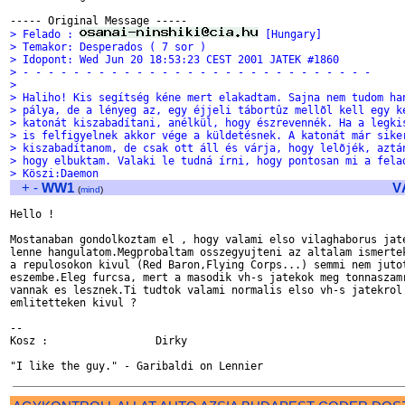
> Felado : 
 [Hungary]
> Temakor: Desperados ( 7 sor )
> Idopont: Wed Jun 20 18:53:23 CEST 2001 JATEK #1860
> - - - - - - - - - - - - - - - - - - - - - - - - - - - -
>
> Haliho! Kis segítség kéne mert elakadtam. Sajna nem tudom ha
> pálya, de a lényeg az, egy éjjeli tábortûz mellõl kell egy k
> katonát kiszabadítani, anélkül, hogy észrevennék. Ha a legki
> is felfigyelnek akkor vége a küldetésnek. A katonát már sike
> kiszabadítanom, de csak ott áll és várja, hogy lelõjék, aztá
> hogy elbuktam. Valaki le tudná írni, hogy pontosan mi a fela
> Köszi:Daemon
+
-
WW1
V
(
mind
)
Hello !

Mostanaban gondolkoztam el , hogy valami elso vilaghaborus jate
lenne hangulatom.Megprobaltam osszegyujteni az altalam ismertek
a repulosokon kivul (Red Baron,Flying Corps...) semmi nem jutot
eszembe.Eleg furcsa, mert a masodik vh-s jatekok meg tonnaszamr
vannak es lesznek.Ti tudtok valami normalis elso vh-s jatekrol 
emlitetteken kivul ?

-- 

Kosz :                 Dirky
