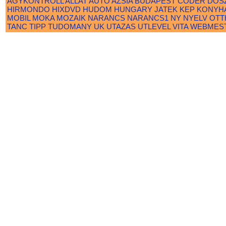
AGYKONTROLL
ALLAT
AUTO
AZSIA
BUDAPEST
CODER
DOS
HIRMONDO
HIXDVD
HUDOM
HUNGARY
JATEK
KEP
KONYH
MOBIL
MOKA
MOZAIK
NARANCS
NARANCS1
NY
NYELV
OTT
TANC
TIPP
TUDOMANY
UK
UTAZAS
UTLEVEL
VITA
WEBMES