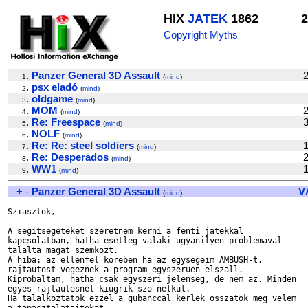
HIX
JATEK
1862
2
Copyright Myths
.
Panzer General 3D Assault
2
1
(
mind
)
.
psx eladó
2
(
mind
)
.
oldgame
3
(
mind
)
.
MOM
2
4
(
mind
)
.
Re: Freespace
3
5
(
mind
)
.
NOLF
6
(
mind
)
.
Re: Re: steel soldiers
1
7
(
mind
)
.
Re: Desperados
2
8
(
mind
)
.
WW1
1
9
(
mind
)
+
-
Panzer General 3D Assault
V
(
mind
)
Sziasztok,

A segitsegeteket szeretnem kerni a fenti jatekkal 

kapcsolatban, hatha esetleg valaki ugyanilyen problemaval 

talalta magat szemkozt.

A hiba: az ellenfel koreben ha az egysegeim AMBUSH-t, 

rajtautest vegeznek a program egyszeruen elszall. 

Kiprobaltam, hatha csak egyszeri jelenseg, de nem az. Minden 

egyes rajtautesnel kiugrik szo nelkul.

Ha talalkoztatok ezzel a gubanccal kerlek osszatok meg velem 
