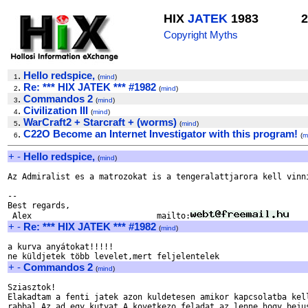
HIX
JATEK
1983
2
Copyright Myths
.
Hello redspice,
1
(
mind
)
.
Re: *** HIX JATEK *** #1982
2
(
mind
)
.
Commandos 2
3
(
mind
)
.
Civilization III
4
(
mind
)
.
WarCraft2 + Starcraft + (worms)
5
(
mind
)
.
C22O Become an Internet Investigator with this program!
6
(
m
+
-
Hello redspice,
(
mind
)
Az Admiralist es a matrozokat is a tengeralattjarora kell vinni
-- 

Best regards,

 Alex                          mailto:
+
-
Re: *** HIX JATEK *** #1982
(
mind
)
a kurva anyátokat!!!!! 

+
-
Commandos 2
(
mind
)
Sziasztok!

Elakadtam a fenti jatek azon kuldetesen amikor kapcsolatba kell
rabbal.Az ad egy kutyat.A kovetkezo feladat az lenne hogy bejus