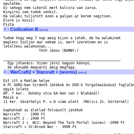
epuletbe.

Ez sehogy nem sikerül mert kulcsra van zarva.

Kinyirni sem tudok senkit.

Ha valaki tuljutott ezen a palyan az kerem segitsen.

Elore is koszi!

+
-
Civilization III
(
mind
)
Tudom hogy meg 7 nap amig kijon a jatek, de ha walakinek 

meglesz Szoljon mar nekem is, mert szeretnem en is 

letolteni walahonnan...

                 Tóth János (BUMBY:)       

________________________________________________________

  Egy jótanács: Vízen járni nagyon könnyû,        

+
-
WarCraft2 + Starcraft + (worms)
(
mind
)
Ezt itt a Reklám helye

A PC GURU-ban hírdetõ Játékok és DVD-k forgalmazásával foglalko
egyik üzlete 

BP. 7 ker.  Dohány utca 64-ben van ( Blahánál)

Másik a

11 ker. Vásárhelyi P. u.8 szám alatt  (Móricz Zs. körtérnél)

kaphatóak az álatlad felvázolt játékok

Warcraft  -  1990 Ft

Warcraft 2 - 2490 Ft

Warcraft 2 +  WC2: Beyond The Tark Portal (wines) -2990 Ft

Starcraft + SC:Brood War -  3990 Ft
