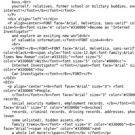
    boss,<br>

    yourself, relatives, former school or military buddies, eve
interest!</font></b></font></font>

  </P>

  <div align="left"></div>

  <P align=center><FONT face="Arial, Helvetica, sans-serif" col
size=5><B><font size="4" color="#330066">Become an "Internet 

Investigator™"

    and explore an exciting new world<br>

    of valuable information.</font><FONT size=4><br>

    <br>

    </FONT></B></FONT><FONT face="Arial, Helvetica, sans-serif"
color=black><B><span style="font-size:12.0pt;font-family:Arial;
Times New Roman";color:#333333;"><font size="5" 

color="#330066">With</font><font size="5" color="#0000cc">

    Internet Investigator™ </font></span><font face="Arial" siz
color="#330066">You

    Can Investigate:</font></B></FONT></P>

</DIV>

<DIV>

  <p align="center"><b><font face="Arial" size="3"> <font 

color="#330066">People,

    </font></font></b><font face="Arial" size="3" color="#33006
records,

    social security numbers, employment records, </b></font><fo
face="Arial" size="3" color="#330066"><b>school

    records, criminal records, driving records, addresses, phon
(even

    some unlisted), hidden assets,<br>

    family trees</b></font> <font size="3" color="#330066"><b><
face="Arial"><span style=" color="#330066">and

    a whole lot more!</span></font></b> </font></p>
