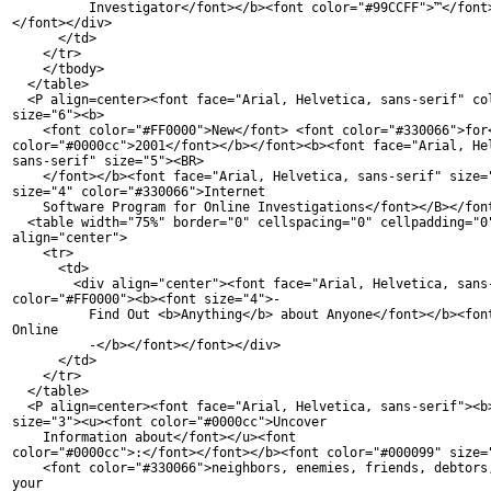
          Investigator</font></b><font color="#99CCFF">™</font>
</font></div>

      </td>

    </tr>

    </tbody>

  </table>

  <P align=center><font face="Arial, Helvetica, sans-serif" col
size="6"><b>

    <font color="#FF0000">New</font> <font color="#330066">for<
color="#0000cc">2001</font></b></font><b><font face="Arial, Hel
sans-serif" size="5"><BR>

    </font></b><font face="Arial, Helvetica, sans-serif" size="
size="4" color="#330066">Internet

    Software Program for Online Investigations</font></B></font
  <table width="75%" border="0" cellspacing="0" cellpadding="0"
align="center">

    <tr>

      <td>

        <div align="center"><font face="Arial, Helvetica, sans-
color="#FF0000"><b><font size="4">-

          Find Out <b>Anything</b> about Anyone</font></b><font
Online

          -</b></font></font></div>

      </td>

    </tr>

  </table>

  <P align=center><font face="Arial, Helvetica, sans-serif"><b>
size="3"><u><font color="#0000cc">Uncover

    Information about</font></u><font 

color="#0000cc">:</font></font></b><font color="#000099" size="
    <font color="#330066">neighbors, enemies, friends, debtors,
your
