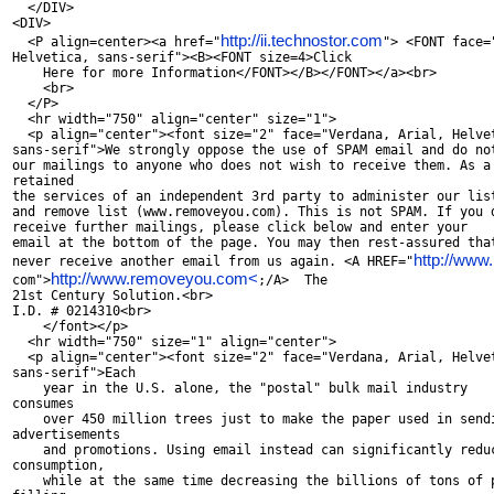
  </DIV>

<DIV>

http://ii.technostor.com
  <P align=center><a href="
"> <FONT face="
Helvetica, sans-serif"><B><FONT size=4>Click

    Here for more Information</FONT></B></FONT></a><br>

    <br>

  </P>

  <hr width="750" align="center" size="1">

  <p align="center"><font size="2" face="Verdana, Arial, Helvet
sans-serif">We strongly oppose the use of SPAM email and do not
our mailings to anyone who does not wish to receive them. As a 
retained

the services of an independent 3rd party to administer our list
and remove list (www.removeyou.com). This is not SPAM. If you d
receive further mailings, please click below and enter your

email at the bottom of the page. You may then rest-assured that
http://www
never receive another email from us again. <A HREF="
http://www.removeyou.com<
com">
;/A>  The

21st Century Solution.<br>

I.D. # 0214310<br>

    </font></p>

  <hr width="750" size="1" align="center">

  <p align="center"><font size="2" face="Verdana, Arial, Helvet
sans-serif">Each

    year in the U.S. alone, the "postal" bulk mail industry 

consumes

    over 450 million trees just to make the paper used in sendi
advertisements

    and promotions. Using email instead can significantly reduc
consumption,

    while at the same time decreasing the billions of tons of p