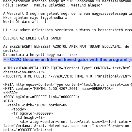
Meggyõzõdésem azonban ahogy az 576 Shopokban is megtalálhatóak 
Pólus Center ; Mamut2 üzletház ; WestEnd alagsor

A Warcraft 3 még nem jelent meg, de ha van nagysávszélességü in
kkor ajánlom majd figyelmedba a

World Of Warcraft - t

UI.: az adott üzletekben szerintem a Worms is beszerezhetõ ered
ÉLJENEK AZ EREDI GYÁRI GAMEK

AZ EKEZETEKERT ELNEZEST AZOKTOL AKIK NAM TUDJAK ELOLVASNI, de t
emetika-

+
-
C22O Become an Internet Investigator with this program!
(
m
<HTML><HEAD><META HTTP-EQUIV="Content-Type" CONTENT="text/html;
charset=iso-8859-1">

<!DOCTYPE HTML PUBLIC "-//W3C//DTD HTML 4.0 Transitional//EN">

<META http-equiv=Content-Type content="text/html; charset=iso-8
<META content="MSHTML 5.50.4207.2601" name=GENERATOR>

</HEAD>

<BODY bgColor=#FFFFFF link="#0000FF">

<DIV>

  <table width="100%" border=0>

    <tbody>

    <tr bgcolor=#000099>

      <td height=48>

        <div align=center><font face=Arial size=5><font color="
face="Verdana, Arial, Helvetica, sans-serif" size="6"><b><font 
color="#99CCFF">Internet
