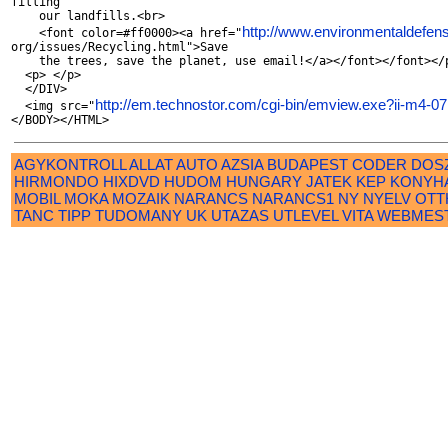
filling

    our landfills.<br>

http://www.environmentaldefen
    <font color=#ff0000><a href="
org/issues/Recycling.html">Save

    the trees, save the planet, use email!</a></font></font></p
  <p> </p>

  </DIV>

http://em.technostor.com/cgi-bin/emview.exe?ii-m4-0
  <img src="
AGYKONTROLL
ALLAT
AUTO
AZSIA
BUDAPEST
CODER
DOS
HIRMONDO
HIXDVD
HUDOM
HUNGARY
JATEK
KEP
KONYH
MOBIL
MOKA
MOZAIK
NARANCS
NARANCS1
NY
NYELV
OTT
TANC
TIPP
TUDOMANY
UK
UTAZAS
UTLEVEL
VITA
WEBMES