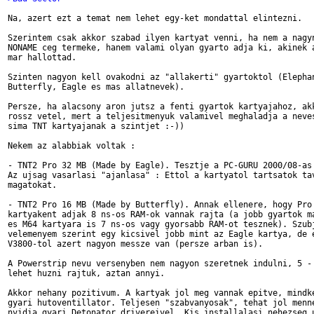
Na, azert ezt a temat nem lehet egy-ket mondattal elintezni.

Szerintem csak akkor szabad ilyen kartyat venni, ha nem a nagyn
NONAME ceg termeke, hanem valami olyan gyarto adja ki, akinek a
mar hallottad.

Szinten nagyon kell ovakodni az "allakerti" gyartoktol (Elephan
Butterfly, Eagle es mas allatnevek).

Persze, ha alacsony aron jutsz a fenti gyartok kartyajahoz, akk
rossz vetel, mert a teljesitmenyuk valamivel meghaladja a neves
sima TNT kartyajanak a szintjet :-))

Nekem az alabbiak voltak :

- TNT2 Pro 32 MB (Made by Eagle). Tesztje a PC-GURU 2000/08-as 
Az ujsag vasarlasi "ajanlasa" : Ettol a kartyatol tartsatok tav
magatokat.

- TNT2 Pro 16 MB (Made by Butterfly). Annak ellenere, hogy Pro

kartyakent adjak 8 ns-os RAM-ok vannak rajta (a jobb gyartok ma
es M64 kartyara is 7 ns-os vagy gyorsabb RAM-ot tesznek). Szubj
velemenyem szerint egy kicsivel jobb mint az Eagle kartya, de e
V3800-tol azert nagyon messze van (persze arban is).

A Powerstrip nevu versenyben nem nagyon szeretnek indulni, 5 - 
lehet huzni rajtuk, aztan annyi.

Akkor nehany pozitivum. A kartyak jol meg vannak epitve, mindke
gyari hutoventillator. Teljesen "szabvanyosak", tehat jol menne
nvidia gyari Detonator drivereivel. Kis installalasi nehezseg u