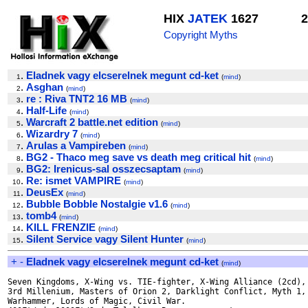
HIX
JATEK
1627
2
Copyright Myths
.
Eladnek vagy elcserelnek megunt cd-ket
1
(
mind
)
.
Asghan
2
(
mind
)
.
re : Riva TNT2 16 MB
3
(
mind
)
.
Half-Life
4
(
mind
)
.
Warcraft 2 battle.net edition
5
(
mind
)
.
Wizardry 7
6
(
mind
)
.
Arulas a Vampireben
7
(
mind
)
.
BG2 - Thaco meg save vs death meg critical hit
8
(
mind
)
.
BG2: Irenicus-sal osszecsaptam
9
(
mind
)
.
Re: ismet VAMPIRE
10
(
mind
)
.
DeusEx
11
(
mind
)
.
Bubble Bobble Nostalgie v1.6
12
(
mind
)
.
tomb4
13
(
mind
)
.
KILL FRENZIE
14
(
mind
)
.
Silent Service vagy Silent Hunter
15
(
mind
)
+
-
Eladnek vagy elcserelnek megunt cd-ket
(
mind
)
Seven Kingdoms, X-Wing vs. TIE-fighter, X-Wing Alliance (2cd), 
3rd Millenium, Masters of Orion 2, Darklight Conflict, Myth 1,

Warhammer, Lords of Magic, Civil War.
