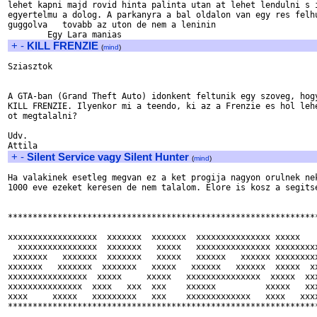
lehet kapni majd rovid hinta palinta utan at lehet lendulni s i
egyertelmu a dolog. A parkanyra a bal oldalon van egy res felhu
guggolva   tovabb az uton de nem a leninin  

+
-
KILL FRENZIE
(
mind
)
Sziasztok

A GTA-ban (Grand Theft Auto) idonkent feltunik egy szoveg, hogy
KILL FRENZIE. Ilyenkor mi a teendo, ki az a Frenzie es hol lehe
ot megtalalni? 

Udv.

+
-
Silent Service vagy Silent Hunter
(
mind
)
Ha valakinek esetleg megvan ez a ket progija nagyon orulnek nek
1000 eve ezeket keresen de nem talalom. Elore is kosz a segitse
***************************************************************
xxxxxxxxxxxxxxxxxx  xxxxxxx  xxxxxxx  xxxxxxxxxxxxxxx xxxxx   

  xxxxxxxxxxxxxxxx  xxxxxxx   xxxxx   xxxxxxxxxxxxxxx xxxxxxxxx
 xxxxxxx   xxxxxxx  xxxxxxx   xxxxx   xxxxxx   xxxxxx xxxxxxxxx
xxxxxxx   xxxxxxx  xxxxxxx   xxxxx   xxxxxx   xxxxxx  xxxxx  xx
xxxxxxxxxxxxxxxx  xxxxx     xxxxx   xxxxxxxxxxxxxxx  xxxxx  xxx
xxxxxxxxxxxxxxx  xxxx   xxx  xxx    xxxxxx          xxxxx   xxx
xxxx     xxxxx   xxxxxxxxx   xxx    xxxxxxxxxxxxx   xxxx   xxxx