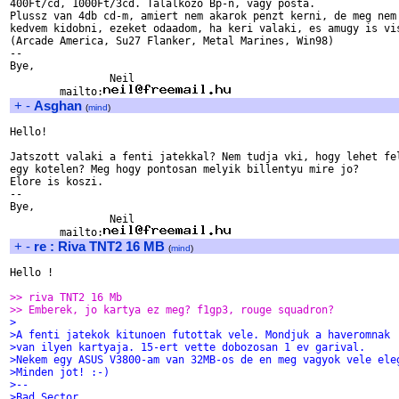
400Ft/cd, 1000Ft/3cd. Talalkozo Bp-n, vagy posta.

Plussz van 4db cd-m, amiert nem akarok penzt kerni, de meg nem 
kedvem kidobni, ezeket odaadom, ha keri valaki, es amugy is vis
(Arcade America, Su27 Flanker, Metal Marines, Win98)

-- 

Bye,

                Neil

        mailto:
+
-
Asghan
(
mind
)
Hello!

Jatszott valaki a fenti jatekkal? Nem tudja vki, hogy lehet fel
egy kotelen? Meg hogy pontosan melyik billentyu mire jo?

Elore is koszi.

-- 

Bye,

                Neil

        mailto:
+
-
re : Riva TNT2 16 MB
(
mind
)
Hello !

>> riva TNT2 16 Mb
>> Emberek, jo kartya ez meg? f1gp3, rouge squadron?
>
>A fenti jatekok kitunoen futottak vele. Mondjuk a haveromnak
>van ilyen kartyaja. 15-ert vette dobozosan 1 ev garival.
>Nekem egy ASUS V3800-am van 32MB-os de en meg vagyok vele ele
>Minden jot! :-)
>--
>Bad Sector