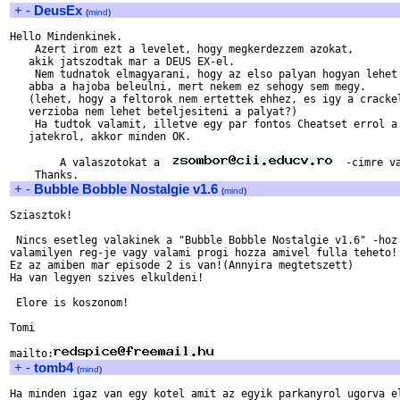
+
-
DeusEx
(
mind
)
Hello Mindenkinek.

    Azert irom ezt a levelet, hogy megkerdezzem azokat,

   akik jatszodtak mar a DEUS EX-el.

    Nem tudnatok elmagyarani, hogy az elso palyan hogyan lehet

   abba a hajoba beleulni, mert nekem ez sehogy sem megy.

   (lehet, hogy a feltorok nem ertettek ehhez, es igy a crackel
   verzioba nem lehet beteljesiteni a palyat?)

    Ha tudtok valamit, illetve egy par fontos Cheatset errol a 
   jatekrol, akkor minden OK.

        A valaszotokat a  
  -cimre va
+
-
Bubble Bobble Nostalgie v1.6
(
mind
)
Sziasztok!

 Nincs esetleg valakinek a "Bubble Bobble Nostalgie v1.6" -hoz

valamilyen reg-je vagy valami progi hozza amivel fulla teheto!

Ez az amiben mar episode 2 is van!(Annyira megtetszett)

Ha van legyen szives elkuldeni!

 Elore is koszonom!

Tomi

mailto:
+
-
tomb4
(
mind
)
Ha minden igaz van egy kotel amit az egyik parkanyrol ugorva el