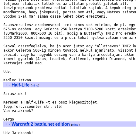
teljesen stabilak lettek es az altalam probalt jatekok ill.

tesztprogramok problema nelkul futottak rajtuk. A kepuk eleg jo
mondhatnam, hogy jokepuek), persze nem Ati, vagy Matrox szinten
Voodoo 3-al mar siman ossze lehet oket ereszteni.

Szamszeru teszteredmenyeket irni nincs sok ertelme, de pl. egy 
675-os gepben  egy GeForce 256 kartya 5100-5200 kozti ertekeket
(3DMark2000, 800x600 16 bit), addig a Butterfly TNT2 Pro eredme
2250-2350 kozott mozog, ez a proci tehat nyilvanvaloan nem az o
Szoval osszefoglalva, ha jo aron jutsz egy "allatneves" TNT2 ka
akkor Celeron 500-ig minden tovabbi nelkul ajanlhato, viszont h
procid, vagy ha nagyobb osszeg van a kartya arcedulajan, akkor 
ismert gyartok (Asus, Leadtek, Guillemot, regebbi Diamond, stb.
kartyajat vedd meg.

Udv.

+
-
Half-Life
(
mind
)
Sziasztok !

Keresem a Half-Life -t es ossz kiegeszitojet.

(opp.forc.;counter str. stb)

Van valakinek?

+
-
Warcraft 2 battle.net edition
(
mind
)
Udv Jatekosok!
