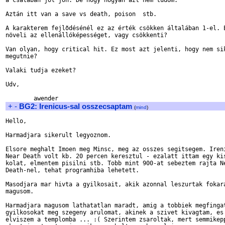
a csatában jól jön. De hogy hogyan azt nem tudom.

Aztán itt van a save vs death, poison  stb.

A karakterem fejlõdésénél ez az érték csökken általában 1-el. E
növeli az ellenállóképességet, vagy csökkenti?

Van olyan, hogy critical hit. Ez most azt jelenti, hogy nem sik
megutnie?

Valaki tudja ezeket?

Udv,

+
-
BG2: Irenicus-sal osszecsaptam
(
mind
)
Hello,

Harmadjara sikerult legyoznom.

Elsore meghalt Imoen meg Minsc, meg az osszes segitsegem. Ireni
Near Death volt kb. 20 percen keresztul - ezalatt ittam egy kis
kolat, elmentem pisilni stb. Tobb mint 900-at sebeztem rajta Ne
Death-nel, tehat programhiba lehetett.

Masodjara mar hivta a gyilkosait, akik azonnal leszurtak fokara
magusom.

Harmadjara magusom lathatatlan maradt, amig a tobbiek megfingat
gyilkosokat meg szegeny arulomat, akinek a szivet kivagtam, es 
elviszem a templomba ... :( Szerintem zsaroltak, mert semmikepp