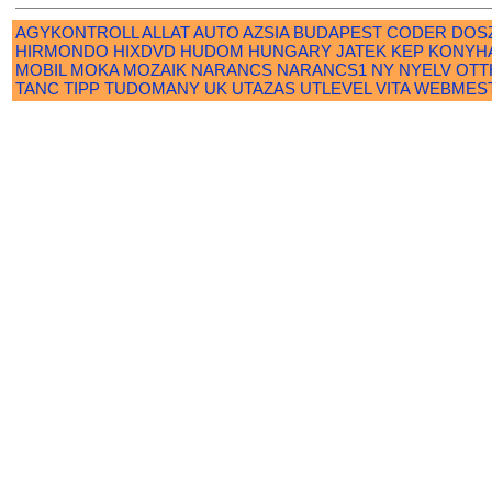
AGYKONTROLL
ALLAT
AUTO
AZSIA
BUDAPEST
CODER
DOS
HIRMONDO
HIXDVD
HUDOM
HUNGARY
JATEK
KEP
KONYH
MOBIL
MOKA
MOZAIK
NARANCS
NARANCS1
NY
NYELV
OTT
TANC
TIPP
TUDOMANY
UK
UTAZAS
UTLEVEL
VITA
WEBMES