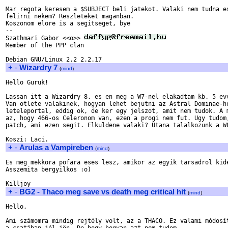
Mar regota keresem a $SUBJECT beli jatekot. Valaki nem tudna es
felirni nekem? Reszleteket maganban.

Koszonom elore is a segitseget, bye

-- 

Szathmari Gabor <<o>> 
Member of the PPP clan

+
-
Wizardry 7
(
mind
)
Hello Guruk!

Lassan itt a Wizardry 8, es en meg a W7-nel elakadtam kb. 5 evv
Van otlete valakinek, hogyan lehet bejutni az Astral Dominae-ho
leteleportal, eddig ok, de ker egy jelszot, amit nem tudok. A m
az, hogy 466-os Celeronom van, ezen a progi nem fut. Ugy tudom,
patch, ami ezen segit. Elkuldene valaki? Utana talalkozunk a W8
+
-
Arulas a Vampireben
(
mind
)
Es meg mekkora pofara eses lesz, amikor az egyik tarsadrol kide
Asszemita bergyilkos :o)

+
-
BG2 - Thaco meg save vs death meg critical hit
(
mind
)
Hello,

Ami számomra mindig rejtély volt, az a THACO. Ez valami módosít