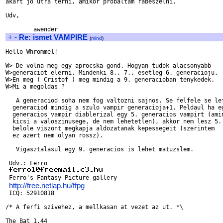
akart jo utra terni, amikor probaltam rabeszelni.

Udv,

+
-
Re: ismet VAMPIRE
(
mind
)
Hello Whrommel!

W> De volna meg egy aprocska gond. Hogyan tudok alacsonyabb

W>generaciot elerni. Mindenki 8., 7., esetleg 6. generacioju,

W>En meg ( Cristof ) meg mindig a 9. generacioban tenykedek.

W>Mi a megoldas ?

   A generaciod soha nem fog valtozni sajnos. Se felfele se lef
  generaciod mindig a szulo vampir generacioja+1. Peldaul ha eg
  generacios vampir diablerizal egy 5. generacios vampirt (amin
  kicsi a valoszinusege, de nem lehetetlen), akkor nem lesz 5. 
  belole viszont megkapja aldozatanak kepessegeit (szerintem

  ez azert nem olyan rossz).

   Vigasztalasul egy 9. generacios is lehet matuzslem.

 Udv.: Ferro

 Ferro's Fantasy Picture gallery

http://free.netlap.hu/ffpg
 ICQ: 52910818

/* A ferfi szivehez, a mellkasan at vezet az ut. *\
