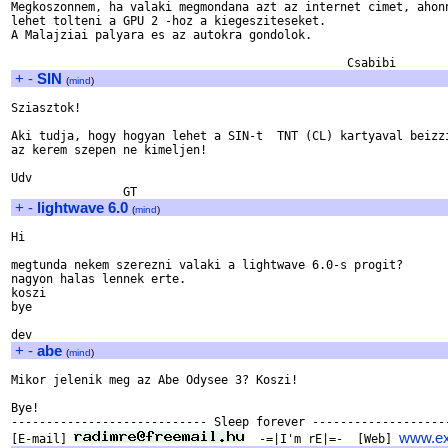
Megkoszonnem, ha valaki megmondana azt az internet cimet, ahonn
lehet tolteni a GPU 2 -hoz a kiegesziteseket.

A Malajziai palyara es az autokra gondolok.

+
-
SIN
(
mind
)
Sziasztok!

Aki tudja, hogy hogyan lehet a SIN-t  TNT (CL) kartyaval beizzi
az kerem szepen ne kimeljen!

Udv

+
-
lightwave 6.0
(
mind
)
Hi

megtunda nekem szerezni valaki a lightwave 6.0-s progit?

nagyon halas lennek erte.

koszi

bye

+
-
abe
(
mind
)
Mikor jelenik meg az Abe Odysee 3? Koszi!

Bye!

---------------------------- Sleep forever --------------------
www.ex
[E-mail] 
  -=|I'm rE|=-  [Web] 