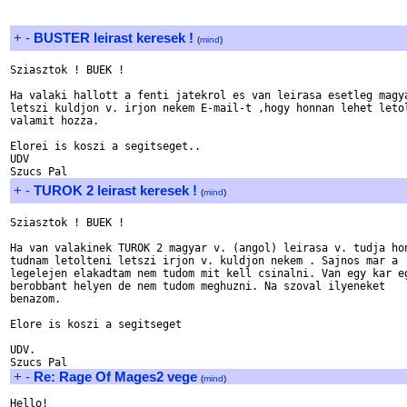
+
-
BUSTER leirast keresek !
(
mind
)
Sziasztok ! BUEK !

Ha valaki hallott a fenti jatekrol es van leirasa esetleg magya
letszi kuldjon v. irjon nekem E-mail-t ,hogy honnan lehet letol
valamit hozza.

Elorei is koszi a segitseget..

UDV

+
-
TUROK 2 leirast keresek !
(
mind
)
Sziasztok ! BUEK !

Ha van valakinek TUROK 2 magyar v. (angol) leirasa v. tudja hon
tudnam letolteni letszi irjon v. kuldjon nekem . Sajnos mar a 

legelejen elakadtam nem tudom mit kell csinalni. Van egy kar eg
berobbant helyen de nem tudom meghuzni. Na szoval ilyeneket 

benazom.

Elore is koszi a segitseget

UDV.

+
-
Re: Rage Of Mages2 vege
(
mind
)