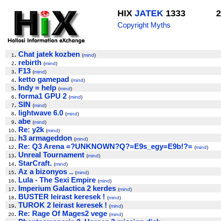
HIX
JATEK
1333
2
Copyright Myths
.
Chat jatek kozben
1
(
mind
)
.
rebirth
2
(
mind
)
.
F13
3
(
mind
)
.
ketto gamepad
4
(
mind
)
.
Indy = help
5
(
mind
)
.
forma1 GPU 2
6
(
mind
)
.
SIN
7
(
mind
)
.
lightwave 6.0
8
(
mind
)
.
abe
9
(
mind
)
.
Re: y2k
10
(
mind
)
.
h3 armageddon
11
(
mind
)
.
Re: Q3 Arena =?UNKNOWN?Q?=E9s_egy=E9b!?=
12
(
mind
)
.
Unreal Tournament
13
(
mind
)
.
StarCraft.
14
(
mind
)
.
Az a bizonyos ..
15
(
mind
)
.
Lula - The Sexi Empire
16
(
mind
)
.
Imperium Galactica 2 kerdes
17
(
mind
)
.
BUSTER leirast keresek !
18
(
mind
)
.
TUROK 2 leirast keresek !
19
(
mind
)
.
Re: Rage Of Mages2 vege
20
(
mind
)