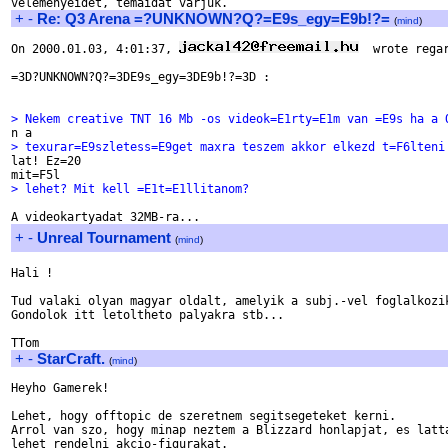
+
-
Re: Q3 Arena =?UNKNOWN?Q?=E9s_egy=E9b!?=
(
mind
)
On 2000.01.03, 4:01:37, 
  wrote regar
=3D?UNKNOWN?Q?=3DE9s_egy=3DE9b!?=3D :

> Nekem creative TNT 16 Mb -os videok=E1rty=E1m van =E9s ha a 
> texurar=E9szletess=E9get maxra teszem akkor elkezd t=F6lteni

lat! Ez=20

> lehet? Mit kell =E1t=E1llitanom?
+
-
Unreal Tournament
(
mind
)
Hali !

Tud valaki olyan magyar oldalt, amelyik a subj.-vel foglalkozik
Gondolok itt letoltheto palyakra stb...

+
-
StarCraft.
(
mind
)
Heyho Gamerek!

Lehet, hogy offtopic de szeretnem segitsegeteket kerni.

Arrol van szo, hogy minap neztem a Blizzard honlapjat, es latta
lehet rendelni akcio-figurakat. 
