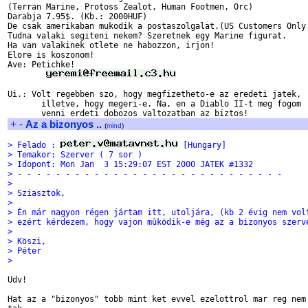
(Terran Marine, Protoss Zealot, Human Footmen, Orc)

Darabja 7.95$. (Kb.: 2000HUF)

De csak amerikaban mukodik a postaszolgalat.(US Customers Only.
Tudna valaki segiteni nekem? Szeretnek egy Marine figurat.

Ha van valakinek otlete ne habozzon, irjon!

Elore is koszonom!

Ave: Petichke!

Ui.: Volt regebben szo, hogy megfizetheto-e az eredeti jatek,

       illetve, hogy megeri-e. Na, en a Diablo II-t meg fogom

+
-
Az a bizonyos ..
(
mind
)
> Felado : 
 [Hungary]
> Temakor: Szerver ( 7 sor )
> Idopont: Mon Jan  3 15:29:07 EST 2000 JATEK #1332
> - - - - - - - - - - - - - - - - - - - - - - - - - - - -
>
> Sziasztok,
>
> Én már nagyon régen jártam itt, utoljára, (kb 2 évig nem vol
> ezért kérdezem, hogy vajon mûködik-e még az a bizonyos szerv
>
> Köszi,
> Péter
>
Udv!

Hat az a "bizonyos" tobb mint ket evvel ezelottrol mar reg nem 