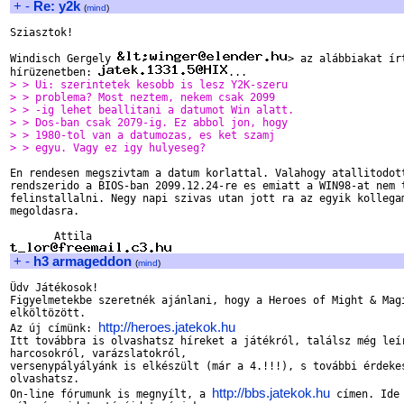
+
-
Re: y2k
(
mind
)
Sziasztok!

Windisch Gergely 
> az alábbiakat írt
hírüzenetben: 
> > Ui: szerintetek kesobb is lesz Y2K-szeru
> > problema? Most neztem, nekem csak 2099
> > -ig lehet beallitani a datumot Win alatt.
> > Dos-ban csak 2079-ig. Ez abbol jon, hogy
> > 1980-tol van a datumozas, es ket szamj
> > egyu. Vagy ez igy hulyeseg?
En rendesen megszivtam a datum korlattal. Valahogy atallitodott
rendszerido a BIOS-ban 2099.12.24-re es emiatt a WIN98-at nem t
felinstallalni. Negy napi szivas utan jott ra az egyik kollegam
megoldasra.

+
-
h3 armageddon
(
mind
)
Üdv Játékosok!

Figyelmetekbe szeretnék ajánlani, hogy a Heroes of Might & Magi
elköltözött.

http://heroes.jatekok.hu
Az új címünk: 
Itt továbbra is olvashatsz híreket a játékról, találsz még leír
harcosokról, varázslatokról,

versenypályályánk is elkészült (már a 4.!!!), s további érdekes
olvashatsz.

http://bbs.jatekok.hu
On-line fórumunk is megnyílt, a 
 címen. Ide 