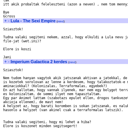
tak

itt akik probaltak feleleszteni (azon a neven) , nem tom mennyi
Bye

+
-
Lula - The Sexi Empire
(
mind
)
Sziasztok!

Tudna valaki segiteni nekem, azzal, hogy elkuldi a Lula nevu ja
file-jat (wet.ini)?

Elore is koszi

+
-
Imperium Galactica 2 kerdes
(
mind
)
Sziasztok!

Nem tudom hanyan vagytok akik jatszanak aktivan a jatekkal, de 
is kozetek sorolovan az lenne a kerdesem, hogy talakoztatok-e m
aminaciokkal? (Kolonizalas, Terraformalas, egyebek?)

En azt hallotam, hogy vannak ilyenek, mar nem egy bolygot terra
es kolonizaltam, de semmi ilyet nem tapasztaltam.

Egy par Animot lattam (szabotazs epulet ellen, drogos tankvezet
akcioja ellenem), de mast nem!

A helyzet az, hogy barati koromben is sokan jatszanak, es naluk
hasonlo a helyzet (van akinel csak a terraformalas latszik).

Tudna valaki segiteni, hogy mi lehet a hiba?

Elore is koszonet minden segitsegert!
