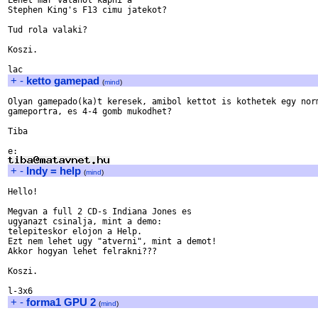
Lehet mar valahol kapni a

Stephen King's F13 cimu jatekot?

Tud rola valaki?

Koszi.

+
-
ketto gamepad
(
mind
)
Olyan gamepado(ka)t keresek, amibol kettot is kothetek egy norm
gameportra, es 4-4 gomb mukodhet?

Tiba

+
-
Indy = help
(
mind
)
Hello!

Megvan a full 2 CD-s Indiana Jones es

ugyanazt csinalja, mint a demo: 

telepiteskor elojon a Help. 

Ezt nem lehet ugy "atverni", mint a demot!

Akkor hogyan lehet felrakni???

Koszi.

+
-
forma1 GPU 2
(
mind
)