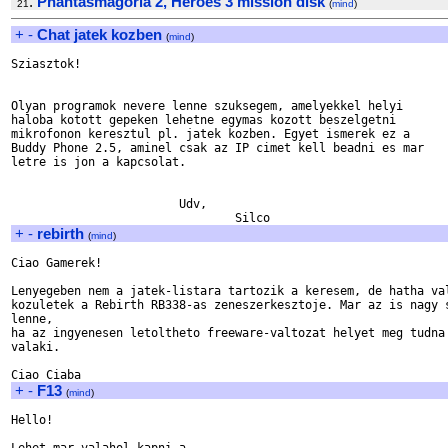
.
Phantasmagoria 2, Heroes 3 mission disk
21
(
mind
)
+
-
Chat jatek kozben
(
mind
)
Sziasztok!

Olyan programok nevere lenne szuksegem, amelyekkel helyi

haloba kotott gepeken lehetne egymas kozott beszelgetni

mikrofonon keresztul pl. jatek kozben. Egyet ismerek ez a

Buddy Phone 2.5, aminel csak az IP cimet kell beadni es mar

letre is jon a kapcsolat.

			Udv,

+
-
rebirth
(
mind
)
Ciao Gamerek!

Lenyegeben nem a jatek-listara tartozik a keresem, de hatha val
kozuletek a Rebirth RB338-as zeneszerkesztoje. Mar az is nagy s
lenne,

ha az ingyenesen letoltheto freeware-valtozat helyet meg tudna 
valaki.

+
-
F13
(
mind
)
Hello!
