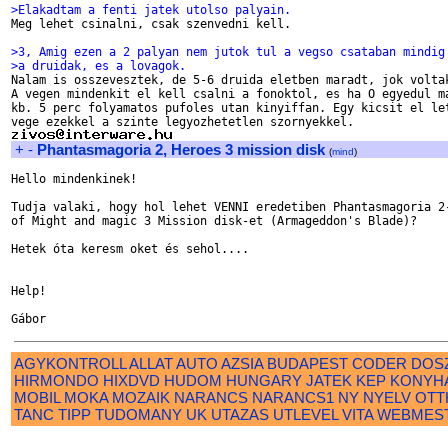
>Elakadtam a fenti jatek utolso palyain.

Meg lehet csinalni, csak szenvedni kell.

>3, Amig ezen a 2 palyan nem jutok tul a vegso csataban mindig
>a druidak, es a lovagok.

Nalam is osszevesztek, de 5-6 druida eletben maradt, jok voltak
A vegen mindenkit el kell csalni a fonoktol, es ha O egyedul ma
kb. 5 perc folyamatos pufoles utan kinyiffan. Egy kicsit el let
+
-
Phantasmagoria 2, Heroes 3 mission disk
(
mind
)
Hello mindenkinek!

Tudja valaki, hogy hol lehet VENNI eredetiben Phantasmagoria 2-
of Might and magic 3 Mission disk-et (Armageddon's Blade)?

Hetek óta keresm oket és sehol....

Help!

AGYKONTROLL
ALLAT
AUTO
AZSIA
BUDAPEST
CODER
DOS
HIRMONDO
HIXDVD
HUDOM
HUNGARY
JATEK
KEP
KONYH
MOBIL
MOKA
MOZAIK
NARANCS
NARANCS1
NY
NYELV
OTT
TANC
TIPP
TUDOMANY
UK
UTAZAS
UTLEVEL
VITA
WEBMES