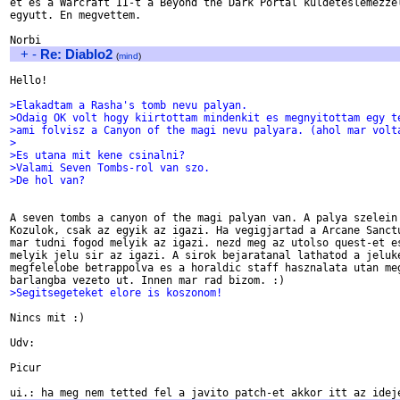
et es a Warcraft II-t a Beyond the Dark Portal kuldeteslemezzel
egyutt. En megvettem.

+
-
Re: Diablo2
(
mind
)
Hello!

>Elakadtam a Rasha's tomb nevu palyan.
>Odaig OK volt hogy kiirtottam mindenkit es megnyitottam egy t
>ami folvisz a Canyon of the magi nevu palyara. (ahol mar volt
>
>Es utana mit kene csinalni?
>Valami Seven Tombs-rol van szo.
>De hol van?
A seven tombs a canyon of the magi palyan van. A palya szelein 
Kozulok, csak az egyik az igazi. Ha vegigjartad a Arcane Sanctu
mar tudni fogod melyik az igazi. nezd meg az utolso quest-et es
melyik jelu sir az igazi. A sirok bejaratanal lathatod a jeluke
megfelelobe betrappolva es a horaldic staff hasznalata utan meg
>Segitsegeteket elore is koszonom!
Nincs mit :)

Udv:

Picur
