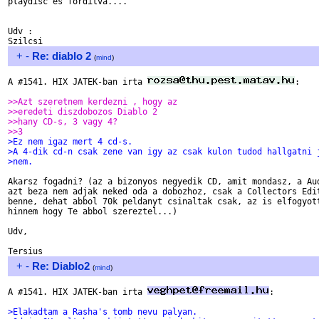
playdisc es forditva....

Udv :

+
-
Re: diablo 2
(
mind
)
A #1541. HIX JATEK-ban irta 
:

>>Azt szeretnem kerdezni , hogy az
>>eredeti diszdobozos Diablo 2
>>hany CD-s, 3 vagy 4?
>>3
>Ez nem igaz mert 4 cd-s.
>A 4-dik cd-n csak zene van igy az csak kulon tudod hallgatni 
>nem.
Akarsz fogadni? (az a bizonyos negyedik CD, amit mondasz, a Aud
azt beza nem adjak neked oda a dobozhoz, csak a Collectors Edit
benne, dehat abbol 70k peldanyt csinaltak csak, az is elfogyott
hinnem hogy Te abbol szereztel...)

Udv,

+
-
Re: Diablo2
(
mind
)
A #1541. HIX JATEK-ban irta 
:

>Elakadtam a Rasha's tomb nevu palyan.