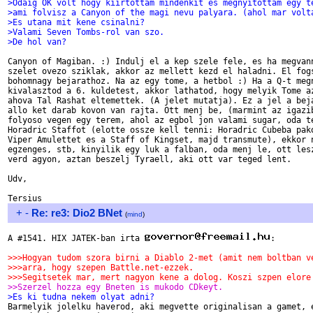
>Odaig OK volt hogy kiirtottam mindenkit es megnyitottam egy t
>ami folvisz a Canyon of the magi nevu palyara. (ahol mar volt
>Es utana mit kene csinalni?
>Valami Seven Tombs-rol van szo.
>De hol van?
Canyon of Magiban. :) Indulj el a kep szele fele, es ha megvann
szelet ovezo sziklak, akkor az mellett kezd el haladni. El fogs
bohomnagy bejarathoz. Na az egy tome, a hetbol :) Ha a Q-t megn
kivalasztod a 6. kuldetest, akkor lathatod, hogy melyik Tome az
ahova Tal Rashat eltemettek. (A jelet mutatja). Ez a jel a beja
allo ket darab kovon van rajta. Ott menj be, (marmint az igazib
folyoso vegen egy terem, ahol az egbol jon valami sugar, oda te
Horadric Staffot (elotte ossze kell tenni: Horadric Cubeba pako
Viper Amulettet es a Staff of Kingset, majd transmute), ekkor n
egzenges, stb, kinyilik egy luk a falban, oda menj le, ott lesz
verd agyon, aztan beszelj Tyraell, aki ott var teged lent. 

Udv, 

+
-
Re: re3: Dio2 BNet
(
mind
)
A #1541. HIX JATEK-ban irta 
:

>>>Hogyan tudom szora birni a Diablo 2-met (amit nem boltban v
>>>arra, hogy szepen Battle.net-ezzek.
>>>Segitsetek mar, mert nagyon kene a dolog. Koszi szpen elore
>>Szerzel hozza egy Bneten is mukodo CDkeyt.
>Es ki tudna nekem olyat adni?

Barmelyik jolelku haverod, aki megvette originalisan a gamet, e