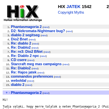
HIX
JATEK
1542
2
Copyright Myths
.
Phantasmagoria 2
1
(
mind
)
.
D2: Nekromata-Nightmare bug?
2
(
mind
)
.
diablo 2 segitseg
3
(
mind
)
.
Dio2 Bnet
4
(
mind
)
.
Re: diablo 2
5
(
mind
)
.
Re: Diablo2
6
(
mind
)
.
Re: re3: Dio2 BNet
7
(
mind
)
.
Re: Diablo 2 npc
8
(
mind
)
.
CD csere
9
(
mind
)
.
Starcraft meg mas campaigns
10
(
mind
)
.
Re: Diablo2
11
(
mind
)
.
Re: Hajos jatek
12
(
mind
)
.
commandos preferences
13
(
mind
)
.
weboldal
14
(
mind
)
.
diablo 2
15
(
mind
)
+
-
Phantasmagoria 2
(
mind
)
Hi!

Tudja valaki, hogy merre talalok a neten Phantasmagoria 2 (Puzz