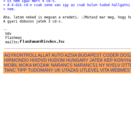
> Ez nem igaz mert 4 cd-s.
> A 4-dik cd-n csak zene van igy az csak kulon tudod hallgatni
> nem.
Aha, latom neked is megvan a eredeti. :)Mutasd mar meg, hogy ho
A gyari dobozos jatek 3 cd-s.

-- 

 Udv 

 Flashman

 mailto:
AGYKONTROLL
ALLAT
AUTO
AZSIA
BUDAPEST
CODER
DOS
HIRMONDO
HIXDVD
HUDOM
HUNGARY
JATEK
KEP
KONYH
MOBIL
MOKA
MOZAIK
NARANCS
NARANCS1
NY
NYELV
OTT
TANC
TIPP
TUDOMANY
UK
UTAZAS
UTLEVEL
VITA
WEBMES