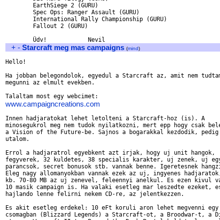
	EarthSiege 2 (GURU)

	Spec Ops: Ranger Assault (GURU)

	International Rally Championship (GURU)

	Fallout 2 (GURU)

+
-
Starcraft meg mas campaigns
(
mind
)
Hello!

Ha jobban belegondolok, egyedul a Starcraft az, amit nem tudtam
megunni az elmult evekben.

www.campaigncreations.com
Innen hadjaratokat lehet letolteni a Starcraft-hoz (is). A 

minosegukrol meg nem tudok nyilatkozni, mert epp hogy csak bele
a Vision of the Future-be. Sajnos a bogarakkal kezdodik, pedig 
utalom. 

Errol a hadjaratrol egyebkent azt irjak, hogy uj unit hangok, 

fegyverek, 32 kuldetes, 38 specialis karakter, uj zenek, uj egy
parancsok, secret bonusok stb. vannak benne. Igeretesnek hangzi
Eleg nagy allomanyokban vannak ezek az uj, ingyenes hadjaratok,
kb. 70-80 MB az uj zenevel, feleennyi anelkul. Es ezen kivul va
10 masik campaign is. Ha valaki esetleg mar leszedte ezeket, es
hajlando lenne felirni nekem CD-re, az jelentkezzen.

Es akit esetleg erdekel: 10 eFt koruli aron lehet megvenni egy 
csomagban (Blizzard Legends) a Starcraft-ot, a Broodwar-t, a Di