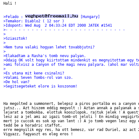
Hali !

>Felado : 
 [Hungary]
>Temakor: Diablo2 ( 12 sor )
>Idopont: Wed Aug  2 04:33:24 EDT 2000 JATEK #1541
>- - - - - - - - - - - - - - - - - - - - - - - - - - - -
>
>Sziasztok!
>
>Nem tuna valaki hogyan lehet tovabbjutni?
>
>Elakadtam a Rasha's tomb nevu palyan.
>Odaig OK volt hogy kiirtottam mindenkit es megnyitottam egy t
>ami folvisz a Canyon of the magi nevu palyara. (ahol mar volt
>
>Es utana mit kene csinalni?
>Valami Seven Tombs-rol van szo.
>De hol van?
>Segitsegeteket elore is koszonom!
Ha megolted a summonert, belepsz a piros portalba es a canyon o
jutsz... Azt hiszem eddig megvolt :) Aztan annak a palyanak a s
lejarat a tombokba, elottuk kooszlopok, rajtuk jelek ! A questj
lesz az a jel ami az igazi tomb-ot jeloli ! En mindig vegigirto
mert jo cuccok es sok xp van lent :) A jo tomb vegen lesz egy e
tedd be a horadric staffot,

erre megnyilik egy res, ha ott bemesz, var rad Duriel, az act 2
Vigyazz, fagyaszt es eleg eros !
