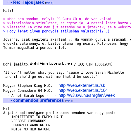
+
-
Re: Hajos jatek
(
mind
)
Hali!

> >Meg nem mondom, melyik PC Guru CD-n, de van valami
> >vitorlashajo-szimulator, es egesz jo. A netrol lehet hozza 
> >leszedni (a cime nem jut eszembe se a jateknak, se a websit
> Hogy lehet ilyen pongyola stilusban valaszolni? :)
Jovanna, csak segiteni akartam! :) Ha vannak gurui a sracnak, e
erdekli valamennyire, biztos utana fog nezni. Kulonosen, hogy

Te mar megadtad a pontos infot.

-- 

Dohi [mailto:
 / ICQ UIN 18051934]

"It don't matter what you say, 'cause I love Sarah Michelle

 and if she'd go out with me that'd be swell."

http://web.externet.hu/sk
Magyar Stephen King H.Q. - 
http://web.externet.hu/c64
Magyar Commodore 64 H.Q. - 
http://w3.swi.hu/smgfan/week
  - A het Sarah kepe -   - 
+
-
commandos preferences
(
mind
)
Hi!

A jatek options\game preferences menuben van negy pont:

    INDIFFERENT TO ENEMY HALT

    VERBOSE COMMANDOS

    COMMANDO WARNING ON

    NOISY MOTHER NATURE
