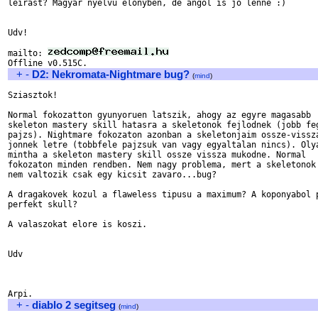
leirast? Magyar nyelvu elonyben, de angol is jo lenne :)

Udv!

mailto: 
+
-
D2: Nekromata-Nightmare bug?
(
mind
)
Sziasztok!

Normal fokozatton gyunyoruen latszik, ahogy az egyre magasabb 

skeleton mastery skill hatasra a skeletonok fejlodnek (jobb feg
pajzs). Nightmare fokozaton azonban a skeletonjaim ossze-vissza
jonnek letre (tobbfele pajzsuk van vagy egyaltalan nincs). Olya
mintha a skeleton mastery skill ossze vissza mukodne. Normal 

fokozaton minden rendben. Nem nagy problema, mert a skeletonok 
nem valtozik csak egy kicsit zavaro...bug?

A dragakovek kozul a flaweless tipusu a maximum? A koponyabol p
perfekt skull?

A valaszokat elore is koszi.

Udv

+
-
diablo 2 segitseg
(
mind
)