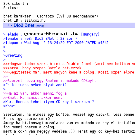
Sok sikert : 

Szilcsi

bnet karakter : Csontozo (lvl 38 necromancer)

+
-
Dio2 Bnet
(
mind
)
>Felado : 
 [Hungary]
>Temakor: re3: Dio2 BNet ( 23 sor )
>Idopont: Wed Aug  2 13:24:29 EDT 2000 JATEK #1541
>- - - - - - - - - - - - - - - - - - - - - - - - - - - -
>
>Greeting
>
>>>Hogyan tudom szora birni a Diablo 2-met (amit nem boltban v
>>>arra, hogy szepen Battle.net-ezzek.
>>>Segitsetek mar, mert nagyon kene a dolog. Koszi szpen elore
>>
>>Szerzel hozza egy Bneten is mukodo CDkeyt.
>Es ki tudna nekem olyat adni?
>
>>Ha az van, akkor menni fog a
>>Bnet. Ha nincs, akkor nem.
>Kar. Honnan lehet ilyen CD-key-t szerezni?
>Koszi...
Szerintem, ha elmesz egy bo'tba, veszel egy dio2-t, lesz benne 
En is igy szereztem :O

Amugy ha biztonsagi masolatod van es mukodo cd key-el installod
fog menni bneten a dolog,

mert a cd-n van megegy vedelem :)) Tehat egy cd key-hez tartozi