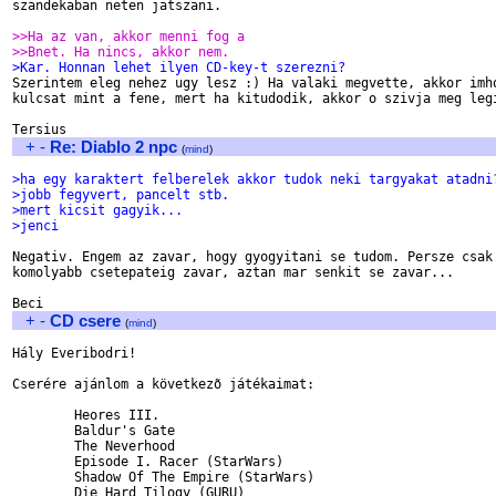
szandekaban neten jatszani.

>>Ha az van, akkor menni fog a
>>Bnet. Ha nincs, akkor nem.
>Kar. Honnan lehet ilyen CD-key-t szerezni?

Szerintem eleg nehez ugy lesz :) Ha valaki megvette, akkor imho
kulcsat mint a fene, mert ha kitudodik, akkor o szivja meg legi
+
-
Re: Diablo 2 npc
(
mind
)
>ha egy karaktert felberelek akkor tudok neki targyakat atadni
>jobb fegyvert, pancelt stb.
>mert kicsit gagyik...
>jenci
Negativ. Engem az zavar, hogy gyogyitani se tudom. Persze csak 
komolyabb csetepateig zavar, aztan mar senkit se zavar...

+
-
CD csere
(
mind
)
Hály Everibodri!

Cserére ajánlom a következõ játékaimat:

	Heores III.

	Baldur's Gate

	The Neverhood

	Episode I. Racer (StarWars)

	Shadow Of The Empire (StarWars)

	Die Hard Tilogy (GURU)
