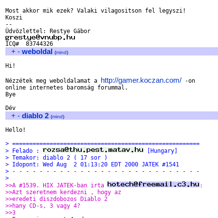
Most akkor mik ezek? Valaki vilagositson fel legyszi!

Koszi

--

+
-
weboldal
(
mind
)
Hi!

http://gamer.koczan.com/
Nézzétek meg weboldalamat a 
 -on 

online internetes baromság forummal.

Bye

+
-
diablo 2
(
mind
)
Hello!

> =======================================================
> Felado : 
 [Hungary]
> Temakor: diablo 2 ( 17 sor )
> Idopont: Wed Aug  2 01:13:20 EDT 2000 JATEK #1541
> - - - - - - - - - - - - - - - - - - - - - - - - - - - -
> 
>>A #1539. HIX JATEK-ban irta 
:
>>Azt szeretnem kerdezni , hogy az
>>eredeti diszdobozos Diablo 2
>>hany CD-s, 3 vagy 4?
>>3