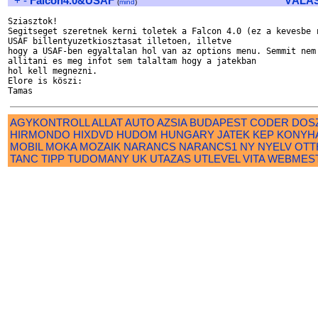
+
-
Falcon4.0&USAF
VÁLA
(
mind
)
Sziasztok!

Segitseget szeretnek kerni toletek a Falcon 4.0 (ez a kevesbe r
USAF billentyuzetkiosztasat illetoen, illetve

hogy a USAF-ben egyaltalan hol van az options menu. Semmit nem 
allitani es meg infot sem talaltam hogy a jatekban

hol kell megnezni.

Elore is köszi:

AGYKONTROLL
ALLAT
AUTO
AZSIA
BUDAPEST
CODER
DOS
HIRMONDO
HIXDVD
HUDOM
HUNGARY
JATEK
KEP
KONYH
MOBIL
MOKA
MOZAIK
NARANCS
NARANCS1
NY
NYELV
OTT
TANC
TIPP
TUDOMANY
UK
UTAZAS
UTLEVEL
VITA
WEBMES