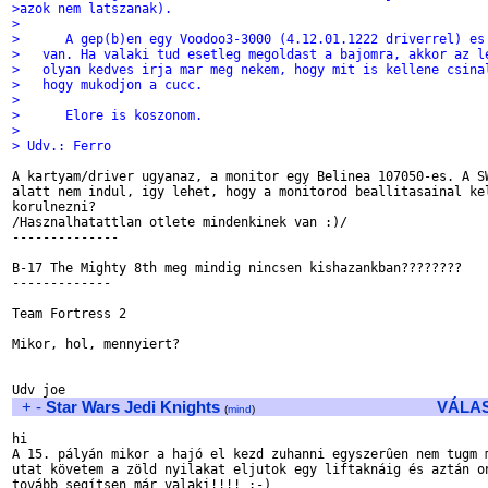
>azok nem latszanak).
>
>      A gep(b)en egy Voodoo3-3000 (4.12.01.1222 driverrel) es
>   van. Ha valaki tud esetleg megoldast a bajomra, akkor az l
>   olyan kedves irja mar meg nekem, hogy mit is kellene csina
>   hogy mukodjon a cucc.
>
>      Elore is koszonom.
>
> Udv.: Ferro
A kartyam/driver ugyanaz, a monitor egy Belinea 107050-es. A SW
alatt nem indul, igy lehet, hogy a monitorod beallitasainal kel
korulnezni?

/Hasznalhatattlan otlete mindenkinek van :)/

--------------

B-17 The Mighty 8th meg mindig nincsen kishazankban????????

-------------

Team Fortress 2

Mikor, hol, mennyiert?

+
-
Star Wars Jedi Knights
VÁLA
(
mind
)
hi

A 15. pályán mikor a hajó el kezd zuhanni egyszerûen nem tugm m
utat követem a zöld nyilakat eljutok egy liftaknáig és aztán on
tovább segítsen már valaki!!!! :-)
