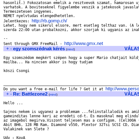
hasonlit.) Fokozatosan emelik a resztvevok szamat, hamarosan uj
varhatok. A boviteseknel figyelembe veszik a jatekosok javaslat
Termeszetesen ingyenes.

NEMET nyelvtudas elengedhetetlen.

http://rb.gomp.ch/
Jelentkezes: 
Lehet, hogy nem sikerul elsore, mert esetleg telthaz van. (A le
szerda 22:00 utan probalkozni, akkor szorjak ki ugyanis az inak
-- 

http://www.gmx.net
Sent through GMX FreeMail - 
+
-
egy szomszédnak kérés
VÁLA
(
mind
)
Egy szomszédom megkért szépen hogy a super Mario chatjait küldj
mailba... Ha nincsen akkor is hogy tudjam

köszi Csongi

_______________________________________________________________
http://www.perso
Do you want a free e-mail for life ? Get it at 
+
-
Re: Battlezone2
VÁLA
(
mind
)
Hello ...

Sajnos nekem is ugyanez a problemam ...felinstallalodik es amik
gameinditas lenne keri az eredeti cd-t. Es masoknal meg elindul
az imagebol megirva.Viszont teljesen mas a configom. (Cel300A (
Abit BH6, 128 MB Ram, Diamond v550, Plextor 32Tsi SCSI CD, Diam
Valakinek van 5lete ?

Udv : KovA
