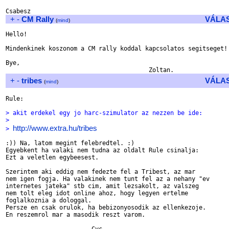
+
-
CM Rally
VÁLA
(
mind
)
Hello!

Mindenkinek koszonom a CM rally koddal kapcsolatos segitseget!

Bye,

+
-
tribes
VÁLA
(
mind
)
Rule:

> akit erdekel egy jo harc-szimulator az nezzen be ide:
> 
http://www.extra.hu/tribes
> 
:)) Na, latom megint felebredtel. :)

Egyebkent ha valaki nem tudna az oldalt Rule csinalja:

Ezt a veletlen egybeesest.

Szerintem aki eddig nem fedezte fel a Tribest, az mar

nem igen fogja. Ha valakinek nem tunt fel az a nehany "ev

internetes jateka" stb cim, amit lezsakolt, az valszeg

nem tolt eleg idot online ahoz, hogy legyen ertelme

foglalkoznia a dologgal.

Persze en csak orulok, ha bebizonyosodik az ellenkezoje.

En reszemrol mar a masodik reszt varom.
