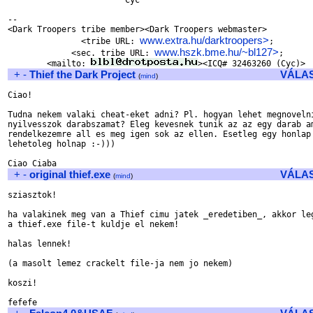
			Cyc

-- 

<Dark Troopers tribe member><Dark Troopers webmaster>

www.extra.hu/darktroopers>
               <tribe URL: 
;

www.hszk.bme.hu/~bl127>
             <sec. tribe URL: 
;

        <mailto: 
+
-
Thief the Dark Project
VÁLA
(
mind
)
Ciao!

Tudna nekem valaki cheat-eket adni? Pl. hogyan lehet megnovelni
nyilvesszok darabszamat? Eleg kevesnek tunik az az egy darab am
rendelkezemre all es meg igen sok az ellen. Esetleg egy honlap 
lehetoleg holnap :-)))

+
-
original thief.exe
VÁLA
(
mind
)
sziasztok!

ha valakinek meg van a Thief cimu jatek _eredetiben_, akkor leg
a thief.exe file-t kuldje el nekem!

halas lennek!

(a masolt lemez crackelt file-ja nem jo nekem)

koszi!
