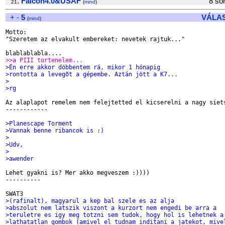
.
Falcon4.0&USAF
8 s
21
(
mind
)
+
-
5
VÁLA
(
mind
)
Motto:

"Szeretem az elvakult embereket: nevetek rajtuk..."

>>a PIII tortenelem...
>Én erre akkor döbbentem rá, mikor 1 hónapig
>rontotta a levegõt a gépembe. Aztán jött a K7...
>
>rg
Az alaplapot remelem nem felejtetted el kicserelni a nagy siets
------------

>Planescape Torment
>Vannak benne ribancok is :)
>
>Udv,
>
>awender
Lehet gyakni is? Mer akko megveszem :))))

----------

>(rafinalt), magyarul a kep bal szele es az alja
>abszolut nem latszik viszont a kurzort nem engedi be arra a
>teruletre es igy meg totzni sem tudok, hogy hol is lehetnek a
>lathatatlan gombok (amivel el tudnam inditani a jatekot, mive