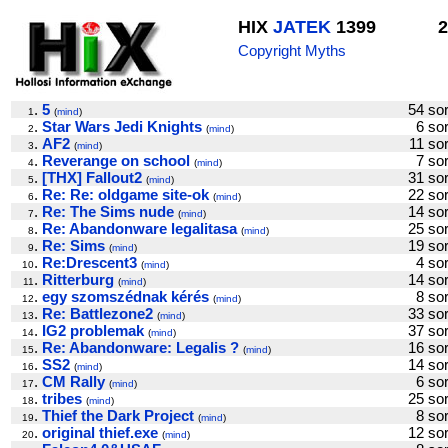
HIX
JATEK
1399
2
Copyright Myths
.
5
54 s
1
(
mind
)
.
Star Wars Jedi Knights
6 s
2
(
mind
)
.
AF2
11 s
3
(
mind
)
.
Reverange on school
7 s
4
(
mind
)
.
[THX] Fallout2
31 s
5
(
mind
)
.
Re: Re: oldgame site-ok
22 s
6
(
mind
)
.
Re: The Sims nude
14 s
7
(
mind
)
.
Re: Abandonware legalitasa
25 s
8
(
mind
)
.
Re: Sims
19 s
9
(
mind
)
.
Re:Drescent3
4 s
10
(
mind
)
.
Ritterburg
14 s
11
(
mind
)
.
egy szomszédnak kérés
8 s
12
(
mind
)
.
Re: Battlezone2
33 s
13
(
mind
)
.
IG2 problemak
37 s
14
(
mind
)
.
Re: Abandonware: Legalis ?
16 s
15
(
mind
)
.
SS2
14 s
16
(
mind
)
.
CM Rally
6 s
17
(
mind
)
.
tribes
25 s
18
(
mind
)
.
Thief the Dark Project
8 s
19
(
mind
)
.
original thief.exe
12 s
20
(
mind
)