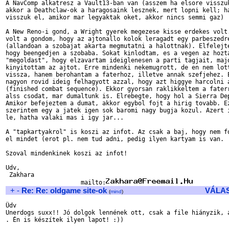
A NavComp alkatresz a Vault13-ban van (asszem ha elsore visszuk
akkor a Deathclaw-ok a haragosaink lesznek, mert lopni kell; ha
visszuk el, amikor mar legyaktak oket, akkor nincs semmi gaz)

A New Reno-i gond, a Wright gyerek megezese kisse erdekes volt.
volt a gondom, hogy az ajtonallo kolok leragadt egy parbeszedre
(allandoan a szobajat akarta megmutatni a halottnak). Elfelejte
hogy beengedjen a szobaba. Sokat kinlodtam, es a vegen az hozta
"megoldast", hogy elzavartam ideiglenesen a parti tagjait, majd
kinyitottam az ajtot. Erre mindenki nekemugrott, de en nem lott
vissza, hanem berohantam a faterhoz, illetve annak szefjehez. E
nagyon rovid ideig felhagyott azzal, hogy azt higgye harcolni a
(finished combat sequence). Ekkor gyorsan raklikkeltem a faterr
alss csodat, mar dumaltunk is. Elrebegte, hogy hol a Sierra Dep
Amikor befejeztem a dumat, akkor egybol fojt a hirig tovabb. Ez
szerintem egy a jatek igen sok baromi nagy bugja kozul. Azert i
le, hatha valaki mas i igy jar...

A "tapkartyakrol" is koszi az infot. Az csak a baj, hogy nem fo
el mindet (erot pl. nem tud adni, pedig ilyen kartyam is van.

Szoval mindenkinek koszi az infot!

Udv,

 Zakhara                          

                     mailto:
+
-
Re: Re: oldgame site-ok
VÁLA
(
mind
)
Üdv

Unerdogs suxx!! Jó dolgok lennének ott, csak a file hiányzik, a
. Én is készítek ilyen lapot! :))
