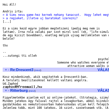
Hoi All!

> A Sims nevu game-hez kernek nehany tanacsot.  Hogy lehet meg
> a regieket, illetve uj baratokat szerezni?

[...]

Ez a sims kezd egyre jobban megtetszeni (pedig meg nem is

lattam). Irna rola valaki par szot mirol szol (ok, "life-simula
de egy kicsit bovebben), esetleg melyik ujsag mellekleten van d
belole?

thx

-- 

...sutongi tti olleh

                                                        psychol
                                Someone who watches everyone el
+
-
Re:Drescent3
VÁLA
(
mind
)
Kosz mindenkinek, akik segitettek a Drescent3-ban.

A teruleti beallitasoknal kellett valtani angolra.

+
-
Ritterburg
VÁLA
(
mind
)
Figyelmetekbe ajanlom ezt az online-jatekot. (Strategia, szimul
Minden jatekos egy faluval rajtol a lovagkorban, abbol kiindulv
gazdalkodas es nemutolsosorban haboruskodas utjan kell felepite
Jelenleg tobb, mint 100 jatekos, 16 szint, szovetsegek stb. (A 