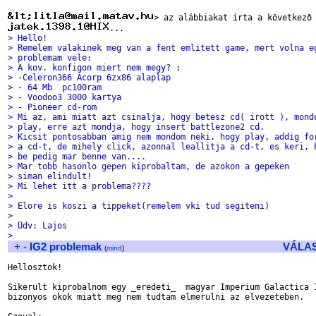
> Hello!
> Remelem valakinek meg van a fent emlitett game, mert volna e
> problemam vele:
> A kov. konfigon miert nem megy? :
> -Celeron366 Acorp 6zx86 alaplap
> - 64 Mb  pc100ram
> - Voodoo3 3000 kartya
> - Pioneer cd-rom
> Mi az, ami miatt azt csinalja, hogy betesz cd( irott ), mond
> play, erre azt mondja, hogy insert battlezone2 cd.
> Kicsit pontosabban amig nem mondom neki, hogy play, addig fo
> a cd-t, de mihely click, azonnal leallitja a cd-t, es keri, 
> be pedig mar benne van....
> Mar tobb hasonlo gepen kiprobaltam, de azokon a gepeken
> siman elindult!
> Mi lehet itt a problema????
>
> Elore is koszi a tippeket(remelem vki tud segiteni)
>
> Üdv: Lajos
>
+
-
IG2 problemak
VÁLA
(
mind
)
Hellosztok!

Sikerult kiprobalnom egy _eredeti_  magyar Imperium Galactica I
bizonyos okok miatt meg nem tudtam elmerulni az elvezeteben.
