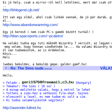
Ez jó hely, csak a mirror-ról kell letölteni, mert már csak ott
http://bhlegend.cjb.net/
Itt van egy oldal, ahol csak linkek vannak, de jó pár darab, gy
http://www.abandonwarering.com/
http://titan.spaceports.com/~pcaleiro/
Ha valaki tudna egy tuti mûködõ Wizardry 7 verziót, az legyen o
 meg velem, hogy honnan szedhetném le.... Ha valami Wizardry Go
ól van tudomásotok, az is érdekelne.

Köszi...

Hali

+
-
Re: The Sims nude
VÁLA
(
mind
)
Hello,

> Felado : 
 [Hungary]
> Temakor: The Sims ( 10 sor )
> A minap emlitette valaki, hogy a netrol le lehet
> tolteni a sims-hez a vetkozos file-okat. Sajnos
> elveszett a level, es nem tudom mi volt a cim.
> Ki tudna valamelyikotok segiteni?
http://awender.fullnet.hu