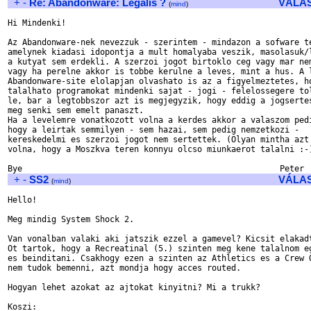
+
-
Re: Abandonware: Legalis ?
VÁLA
(
mind
)
Hi Mindenki!

Az Abandonware-nek nevezzuk - szerintem - mindazon a sofware te
amelynek kiadasi idopontja a mult homalyaba veszik, masolasuk/l
a kutyat sem erdekli. A szerzoi jogot birtoklo ceg vagy mar nem
vagy ha perelne akkor is tobbe kerulne a leves, mint a hus. A l
Abandonware-site elolapjan olvashato is az a figyelmeztetes, ho
talalhato programokat mindenki sajat - jogi - felelossegere tol
le, bar a legtobbszor azt is megjegyzik, hogy eddig a jogsertes
meg senki sem emelt panaszt. 

Ha a levelemre vonatkozott volna a kerdes akkor a valaszom pedi
hogy a leirtak semmilyen - sem hazai, sem pedig nemzetkozi - 

kereskedelmi es szerzoi jogot nem sertettek. (Olyan mintha azt 
volna, hogy a Moszkva teren konnyu olcso miunkaerot talalni :-)
+
-
SS2
VÁLA
(
mind
)
Hello!

Meg mindig System Shock 2.

Van vonalban valaki aki jatszik ezzel a gamevel? Kicsit elakadt
Ot tartok, hogy a Recreatinal (5.) szinten meg kene talalnom eg
es beinditani. Csakhogy ezen a szinten az Athletics es a Crew Q
nem tudok bemenni, azt mondja hogy acces routed.

Hogyan lehet azokat az ajtokat kinyitni? Mi a trukk?

Koszi:
