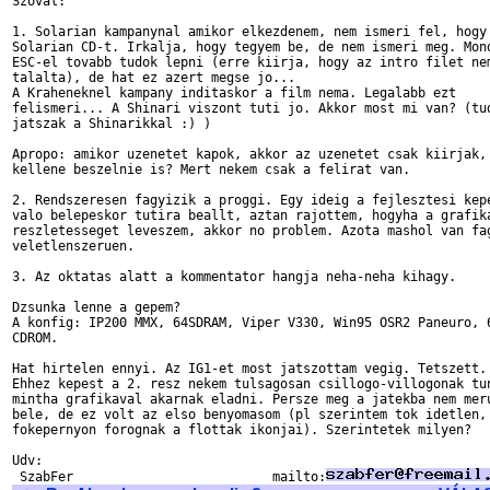
Szoval:

1. Solarian kampanynal amikor elkezdenem, nem ismeri fel, hogy 
Solarian CD-t. Irkalja, hogy tegyem be, de nem ismeri meg. Mond
ESC-el tovabb tudok lepni (erre kiirja, hogy az intro filet nem
talalta), de hat ez azert megse jo...

A Kraheneknel kampany inditaskor a film nema. Legalabb ezt

felismeri... A Shinari viszont tuti jo. Akkor most mi van? (tud
jatszak a Shinarikkal :) )

Apropo: amikor uzenetet kapok, akkor az uzenetet csak kiirjak, 
kellene beszelnie is? Mert nekem csak a felirat van.

2. Rendszeresen fagyizik a proggi. Egy ideig a fejlesztesi kepe
valo belepeskor tutira beallt, aztan rajottem, hogyha a grafika
reszletesseget leveszem, akkor no problem. Azota mashol van fag
veletlenszeruen.

3. Az oktatas alatt a kommentator hangja neha-neha kihagy.

Dzsunka lenne a gepem?

A konfig: IP200 MMX, 64SDRAM, Viper V330, Win95 OSR2 Paneuro, 6
CDROM.

Hat hirtelen ennyi. Az IG1-et most jatszottam vegig. Tetszett.

Ehhez kepest a 2. resz nekem tulsagosan csillogo-villogonak tun
mintha grafikaval akarnak eladni. Persze meg a jatekba nem meru
bele, de ez volt az elso benyomasom (pl szerintem tok idetlen, 
fokepernyon forognak a flottak ikonjai). Szerintetek milyen?

Udv:

 SzabFer                          mailto: