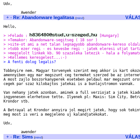
Udv,

+
-
Re: Abandonware legalitasa
VÁLA
(
mind
)
Hello,

> >Felado : 
 [Hungary]
> >Temakor: Abandonware-segitseg ( 18 sor )
> >site-ot ami a net talan legnagyobb abandonware-kereso oldal
> >tobb ezer regi - es kevesbe regi - jatek eleresi utjat tart
> >megjelolt linkek kb. 90 szazaleka letezik - hala a folyamat
> >Kellemes keresgelest...:-)
> A fenti dolog legalis?
Tobbnyire nem. Magyar torvenyek szerint meg akkor is kart okozo
amennyiben egy mar megszunt ceg termeket szerzed be az internet
A most zajlo boszorkanyperek eseteben peldaul mar megszunt oros
cegek par szaz kilobajtos jatekai is a bunlajstromon vannak.

Van nehany jatek azonban, aminek a full verziojat a jatek kiado
ingyenesen elerhetove tette. Ilyenek pl: Maxis: Sim City, Betra
Krondor stb.

A Betrayal at Krondor annyira jol megirt jatek, hogy sok tekint
meg most is veri a megjeleno uj kalandjatekokat.

Udv,

+
-
Re: Sims
VÁLA
(
mind
)