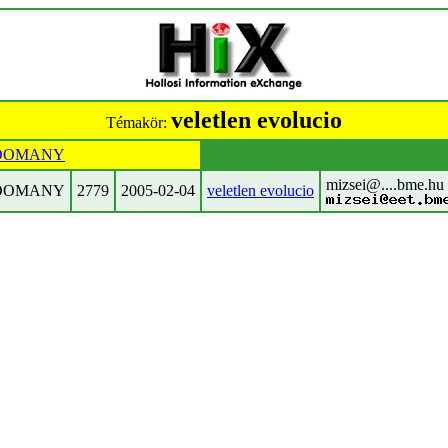
veletlen evolucio
Témakör:
DOMANY
mizsei@....bme.hu
DOMANY
2779
2005-02-04
veletlen evolucio