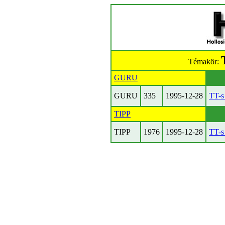
Témakör:
GURU
GURU
335
1995-12-28
TT-s 
TIPP
TIPP
1976
1995-12-28
TT-s 