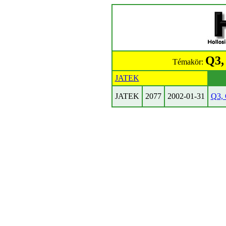
Q3,
Témakör:
JATEK
JATEK
2077
2002-01-31
Q3, 