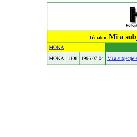
Mi a sub
Témakör:
MOKA
MOKA
1108
1996-07-04
Mi a subjectje 