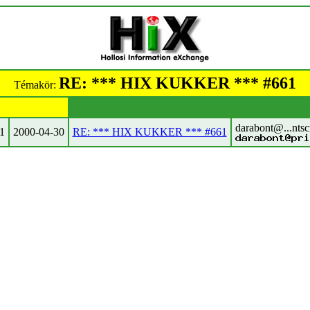
RE: *** HIX KUKKER *** #661
Témakör:
darabont@...ntsc
1
2000-04-30
RE: *** HIX KUKKER *** #661