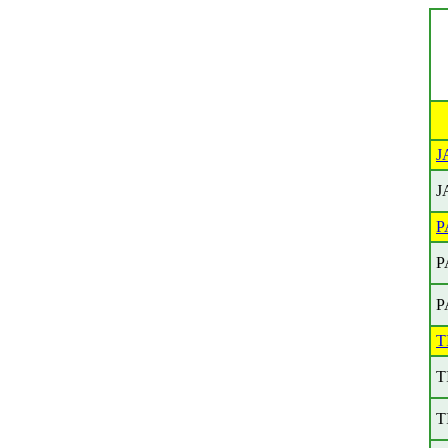
J
J
P
P
P
T
T
T