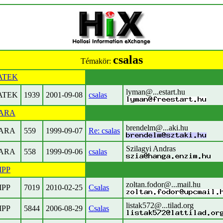
csalas
Témakör:
ATEK
lyman@...estart.hu
ATEK
1939
2001-09-08
csalas
ARA
brendelm@...aki.hu
ARA
559
1999-09-07
Re: csalas
Szilagyi Andras
ARA
558
1999-09-06
csalas
IPP
zoltan.fodor@...mail.hu
IPP
7019
2010-02-25
Csalas
listak572@...tilad.org
IPP
5844
2006-08-29
Csalas